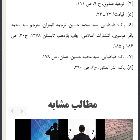
[4] . توحيد صدوق، ج 9، ص 111.
[5] . قيامت/ 22 ـ 23.
[6]. ر.ک: طباطبايي، سيد محمد حسين، ترجمه الميزان، مترجم سيد محمد
باقر موسوي، انتشارات اسلامي، چاپ يازدهم، تابستان 1378، ج20، ص
186 و 185.
[7]. ر.ک: طباطبايي، سيد محمد حسين، همان، ص 178.
[8]. ر.ک: الدر المنثور، ج6، ص 290.
مطالب مشابه