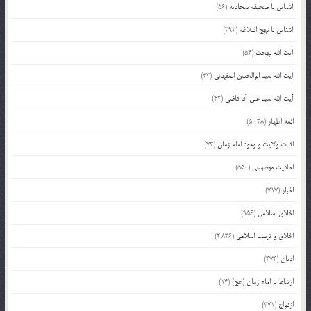
آشنایی با صحیفه سجادیه
(56)
آشنایی با نهج البلاغه
(392)
آیت الله بهجت
(54)
آیت الله سید ابوالحسن اصفهانی
(43)
آیت الله سید علی آقا قاضی
(42)
ائمه اطهار
(5,038)
اثبات ولایت و وجود امام زمان
(73)
احادیث موضوعی
(550)
اخبار
(717)
اخلاق اسلامی
(956)
اخلاق و تربیت اسلامی
(2,836)
ادیان
(474)
ارتباط با امام زمان (عج)
(14)
ازدواج
(371)