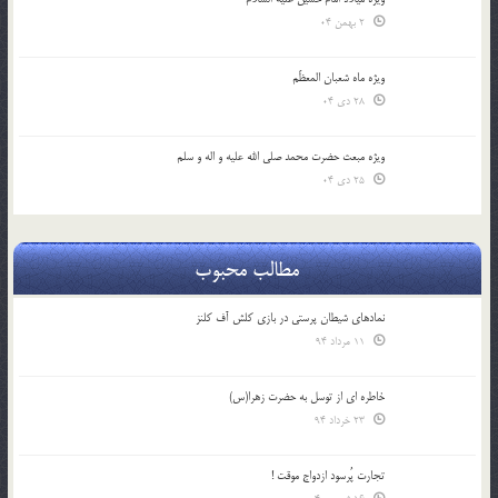
2 بهمن 04
ویژه ماه شعبان المعظّم
28 دی 04
ویژه مبعث حضرت محمد صلی الله علیه و اله و سلم
25 دی 04
مطالب محبوب
نمادهای شیطان پرستی در بازی کلش آف کلنز
11 مرداد 94
خاطره ای از توسل به حضرت زهرا(س)
23 خرداد 94
تجارت پُرسود ازدواج موقت !