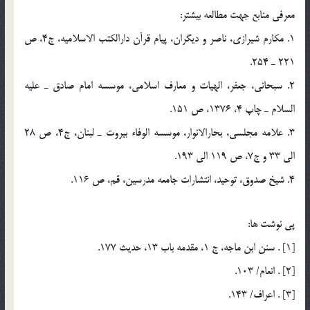
معرفي منابع جهت مطالعه بيشتر:
1. مکارم شيرازي، ناصر و ديگران، پيام قرآن دارالکتب الاسلاميه، ج4، ص
221 ـ 254.
2. سبحاني، جعفر، الهيات و معارف اسلامي، موسسه امام صادق ـ عليه
السلام ـ چاپ 4، 1376، ص 151.
3. علامه مجلسي، بحارالانوار، موسسه الوفاء بيروت ـ لبنان، ج4، ص 28
الي 33 و ج7، ص 119 الي 193.
4. شيخ صدوق، توحيد، انتشارات جامعه مدرسين، قم، ص 116.
پي نوشت ها:
[1] . سنن ابن ماجه، ج 1، مقدمه باب 13، حديث 177.
[2] . انعام/ 103.
[3] . اعراف/ 143.