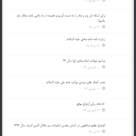
16 شهریور 04
براي اينكه دل پدر و مادر را به دست آوريم و هميشه از ما راضي باشند چكار بايد
بكنيم؟
23 تیر 95
زیارت نامه امام صادق علیه السلام
28 مرداد 95
مراسم شهادت امام صادق (ع) سال 93
10 فروردین 94
جذب کمک های مردمی موکب امام علی علیه السلام
11 شهریور 96
50 نکته برای ازدواج موفق
16 فروردین 94
اجتماع عظیم صادقیون در آستان مقدس امامزاده سید جلال الدین اشرف سال 1396
29 تیر 96