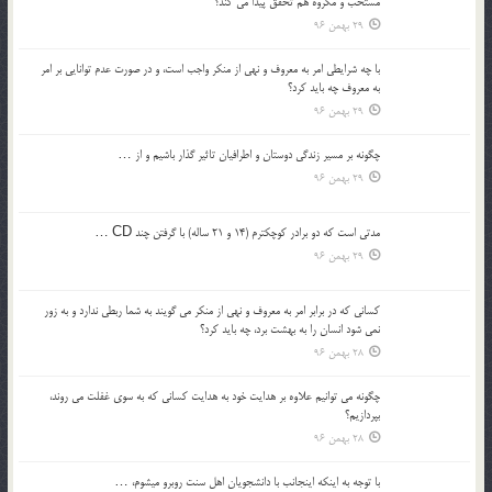
مستحب و مكروه هم تحقق پيدا مي كند؟
29 بهمن 96
با چه شرايطي امر به معروف و نهي از منکر واجب است، و در صورت عدم توانايي بر امر
به معروف چه بايد کرد؟
29 بهمن 96
چگونه بر مسير زندگي دوستان و اطرافيان تاثير گذار باشيم و از …
29 بهمن 96
مدتي است كه دو برادر كوچكترم (14 و 21 ساله) با گرفتن چند CD …
29 بهمن 96
كساني كه در برابر امر به معروف و نهي از منكر مي گويند به شما ربطي ندارد و به زور
نمي شود انسان را به بهشت برد، چه بايد كرد؟
28 بهمن 96
چگونه مي توانيم علاوه بر هدايت خود به هدايت كساني كه به سوي غفلت مي روند،
بپردازيم؟
28 بهمن 96
با توجه به اينكه اينجانب با دانشجويان اهل سنت روبرو مي‎شوم، …