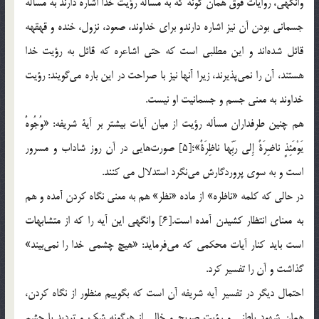
وانگهي، روايات فوق همان گونه كه به مسأله رؤيت خدا اشاره دارند به مسأله
جسماني بودن آن نيز اشاره دارندو براي خداوند، صعود، نزول، خنده و قهقهه
قائل شده‌اند و اين مطلبي است كه حتي اشاعره كه قائل به رؤيت خدا
هستند، آن را نمي‌پذيرند، زيرا آنها نيز با صراحت در اين باره مي‌گويند: رؤيت
خداوند به معني جسم و جسمانيت او نيست.
هم چنين طرفداران مسأله رؤيت از ميان آيات بيشتر بر آية شريفه: «وُجُوهٌ
يَوْمَئِذٍ ناضِرَةٌ إِلى رَبِّها ناظِرَةٌ»؛[5] صورت‌هايي در آن روز شاداب و مسرور
است و به سوي پروردگارش مي‌نگرد استدلال مي کنند.
در حالي كه كلمه «ناظره» از ماده «نظر» هم به معني نگاه كردن آمده و هم
به معناي انتظار كشيدن آمده است.[6] وانگهي اين آيه را كه از متشابهات
است بايد كنار آيات محكمي كه مي‌فرمايد: «هيچ چشمي خدا را نمي‌بيند»
گذاشت و آن را تفسير كرد.
احتمال ديگر در تفسير آيه شريفه آن است كه بگوييم منظور از نگاه كردن،
همان شهود باطني و رؤيت صريح و خالي از هرگونه شك و ترديد با چشم