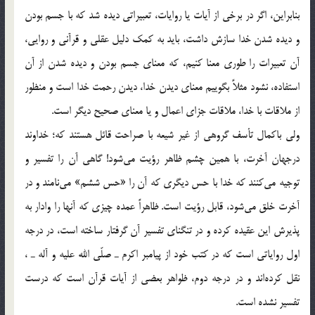
بنابراين، اگر در برخي از آيات يا روايات، تعبيراتي ديده ‌شد كه با جسم بودن
و ديده شدن خدا سازش داشت، بايد به كمك دليل عقلي و قرآني و روايي،
آن تعبيرات را طوري معنا كنيم، كه معناي جسم بودن و ديده شدن از آن
استفاده، نشود مثلاً بگوييم معناي ديدن خدا، ديدن رحمت خدا است و منظور
از ملاقات با خدا، ملاقات جزاي اعمال و يا معناي صحيح ديگر است.
ولي باكمال تأسف گروهي از غير شيعه با صراحت قائل هستند كه؛ خداوند
درجهان آخرت، با همين چشم ظاهر رؤيت مي‌شود! گاهي آن را تفسير و
توجيه مي‌كنند كه خدا با حس ديگري كه آن را «حس ششم» مي‌نامند و در
آخرت خلق مي‌شود، قابل رؤيت است. ظاهراً عمده چيزي كه آنها را وادار به
پذيرش اين عقيده كرده و در تنگناي تفسير آن گرفتار ساخته است، در درجه
اول رواياتي است كه در كتب خود از پيامبر اكرم ـ صلّي الله عليه و آله ـ ،
نقل كرده‌اند و در درجه دوم، ظواهر بعضي از آيات قرآن است كه درست
تفسير نشده است.