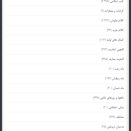
کتب اسلامی
(2,295)
کرامات و معجزات
(9)
کلام جاودان
(2,293)
کلام جدید
(34)
کمک های اولیه
(116)
گلچین احادیث
(372)
گنجینه معارف
(495)
ماه رجب
(20)
ماه رمضان
(176)
ماه شعبان
(20)
ماهها و روزهای خاص
(745)
مبانی اعتقادی
(20)
مختلف
(367)
مدعیان دروغین
(25)