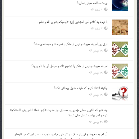
جهت مطالعه معرفي نماييد؟
2 اسفند 96
با توجه به كلام امير المؤمنين (ع): «اوصيكم بتقوي الله و نظم …
2 اسفند 96
فرق بين امر به معروف و نهي از منكر با نصيحت و موعظه چيست؟
29 بهمن 96
امر به معروف و نهي از منكر را توضيح داده و مراحل آن را نام ببريد؟
29 بهمن 96
چگونه انتقاد كنيم كه طرف مقابل پرخاش نكند؟
29 بهمن 96
چه كنم كه الگوي عملي مؤمنين و مصداق بارز حديث «كونوا دعاة الناس بغير السنتكم»
شوم و اين روايت شامل حالم شود؟
29 بهمن 96
آيا امر به معروف و نهي از منكر در كارهاي حرام و واجب است، يا اين‌كه در كارهاي