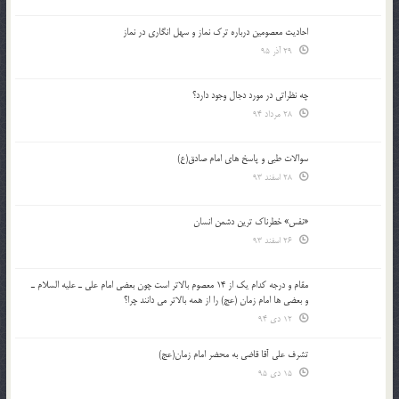
احادیث معصومین درباره ترک نماز و سهل انگاری در نماز
29 آذر 95
چه نظراتی در مورد دجال وجود دارد؟
28 مرداد 94
سوالات طبی و پاسخ های امام صادق(ع)
28 اسفند 93
«نفس» خطرناک ترین دشمن انسان
26 اسفند 93
مقام و درجه كدام يك از 14 معصوم بالاتر است چون بعضي امام علي ـ عليه السلام ـ
و بعضي ها امام زمان (عج) را از همه بالاتر مي دانند چرا؟
12 دی 94
تشرف علي آقا قاضي به محضر امام زمان(عج)
15 دی 95