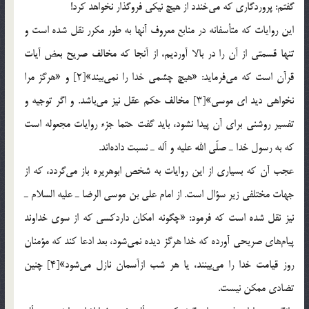
گفتم: پروردگاري كه مي‌خندد از هيچ نيكي فروگذار نخواهد كرد!
اين روايات كه متأسفانه در منابع معروف آنها به طور مكرر نقل شده است و
تنها قسمتي از آن را در بالا آورديم، از آنجا كه مخالف صريح بعض آيات
قرآن است كه مي‌فرمايد: «هيچ چشمي خدا را نمي‌بيند»[2] و «هرگز مرا
نخواهي ديد اي موسي»[3] مخالف حكم عقل نيز مي‌باشد. و اگر توجيه و
تفسير روشني براي آن پيدا نشود، بايد گفت حتما جزء روايات مجعوله است
كه به رسول خدا ـ صلّي الله عليه و آله ـ نسبت داده‌اند.
عجب آن كه بسياري از اين روايات به شخص ابوهريره باز مي‌گردد، كه از
جهات مختلفي زير سؤال است. از امام علي بن موسي الرضا ـ عليه السلام ـ
نيز نقل شده است كه فرمود: «چگونه امكان داردكسي كه از سوي خداوند
پيام‌هاي صريحي آورده كه خدا هرگز ديده نمي‌شود، بعد ادعا كند كه مؤمنان
روز قيامت خدا را مي‌بينند، يا هر شب ازآسمان نازل مي‌شود»[4] چنين
تضادي ممكن نيست.