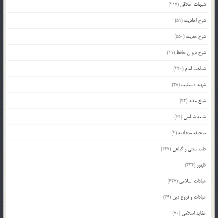
شبهات اخلاقی
(217)
شرح احادیث
(51)
شرح حدیث
(550)
شرح دیوان حافظ
(11)
شناخت امام
(440)
شهید دستغیب
(38)
شیخ مفید
(42)
شیعه شناسی
(69)
صحیفه سجادیه
(4)
طب سنتی و گیاهی
(147)
ظهور
(334)
عبادات اسلامی
(627)
عبادات و فروع دین
(34)
عقاید اسلامی
(70)