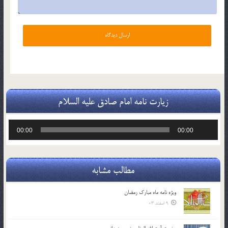
زیارت نامه امام صادق علیه السلام
پخش‌کننده
00:00
00:00
صوت
مطالب مشابه
ویژه نامه ماه مبارک رمضان
9 اسفند 03