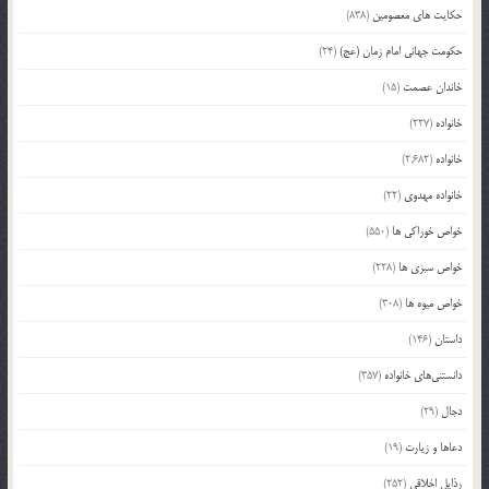
حکایت های معصومین
(838)
حکومت جهانی امام زمان (عج)
(24)
خاندان عصمت
(15)
خانواده
(227)
خانواده
(2,682)
خانواده مهدوی
(22)
خواص خوراکی ها
(550)
خواص سبزی ها
(228)
خواص میوه ها
(308)
داستان
(146)
دانستنی‌های خانواده
(357)
دجال
(29)
دعاها و زیارت
(19)
رذایل اخلاقی
(252)