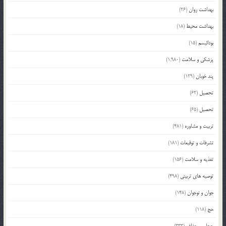
بهداشت روان
(26)
بهداشت محیط
(18)
بودائیسم
(15)
پزشکی و سلامت
(1,980)
پند خوبان
(129)
تحصیل
(62)
تحصیل
(65)
تربیت و مشاوره
(481)
تشرفات و توقیعات
(181)
تغذیه و سلامت
(156)
توصیه های تربیتی
(498)
جوان و نوجوان
(148)
حج
(118)
حجاب و عفاف
(333)