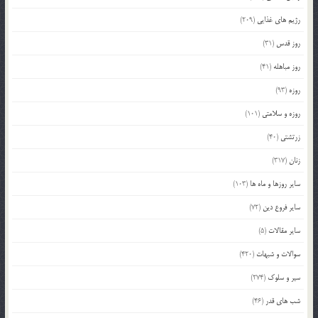
رژیم های غذایی
(209)
روز قدس
(31)
روز مباهله
(41)
روزه
(93)
روزه و سلامتی
(101)
زرتشتی
(40)
زنان
(317)
سایر روزها و ماه ها
(103)
سایر فروع دین
(72)
سایر مقالات
(5)
سوالات و شبهات
(420)
سیر و سلوک
(274)
شب های قدر
(46)