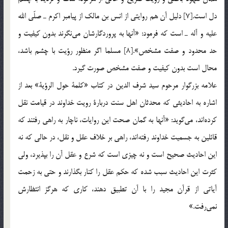
دل است.[7] دليل آن هم روايتي از انس بن مالك از پيامبر اكرم ـ صلّي الله
عليه و آله ـ است كه فرمود: «آنها به پروردگارشان مي‌نگرند بدون كيفيت و
حد محدود و صفت مشخص».[8] مسلما اگر منظور رؤيت با چشم باشد،
محال است بدون كيفيت و صفت مشخص صورت گيرد.
علامه بزرگوار مرحوم سيد شرف الدين در كتاب «كلمة حول الرؤية» بعد از
اشاره به احاديثي كه محدثان اهل سنت دربارة‌ رويت خداوند در قيامت نقل
كرده‌اند، مي‌گويد: «آنها به گمان صحت اين روايات، ناچار به راهي رفتند كه
قائلين به جسميت خداوند رفته‌اند، راهي بر خلاف عقل و نقل، در حالي كه نه
اين احاديث صحيح است و نه چيزي است كه شرع و عقل آن را بپذيرد، ولي
كثرت اين احاديث سبب شده كه حكم عقل را كنار بگذارند و حتي به زحمت
آياتي از قرآن مجيد را با آن تطبيق دهند، كاري كه هرگز انتظارش
نمي‌رفت.»