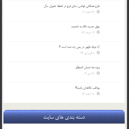
طرح همگانی خواندن دعای فرج در لحظه تحویل سال
27 اسفند 03
چهل حدیث نگاه به نامحرم
13 خرداد 94
آیا جرقه ظهور در یمن زده شده است ؟!
8 فروردین 94
ویژه ماه شعبان المعظّم
28 دی 04
مواظب نگاهتان باشید!!!
18 اسفند 93
دسته بندی های سایت