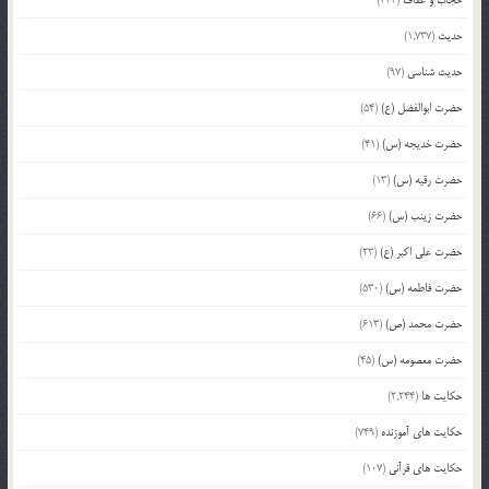
حدیث
(1,737)
حدیث شناسی
(97)
حضرت ابوالفضل (ع)
(54)
حضرت خدیجه (س)
(41)
حضرت رقیه (س)
(13)
حضرت زینب (س)
(66)
حضرت علی اکبر (ع)
(23)
حضرت فاطمه (س)
(530)
حضرت محمد (ص)
(613)
حضرت معصومه (س)
(45)
حکایت ها
(2,244)
حکایت های آموزنده
(749)
حکایت های قرآنی
(107)