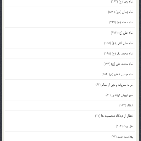
امام رضا (ع)
(182)
امام زمان (عج)
(583)
امام سجاد (ع)
(227)
امام علی (ع)
(894)
امام علی النقی (ع)
(165)
امام محمد باقر (ع)
(165)
امام محمد تقی (ع)
(146)
امام موسی کاظم (ع)
(152)
امر به معروف و نهی از منکر
(63)
امور تربیتی فرزندان
(51)
انتظار
(164)
انتظار از دیدگاه شخصیت ها
(17)
اهل بیت
(104)
بهداشت جسم
(73)