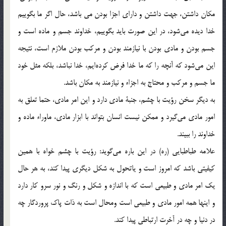
مكان داشتن، جهت داشتن و داراي اجزا بودن مي باشد، حال اگر ما بگوييم
خدا ديده مي‌شود، در اين صورت بايد بگوييم، خداوند جسم و ماده است و
جسم بودن و مادي بودن با نيازمند بودن و مركب بودن ملازم است، نتيجه
اين مي‌شود كه آنچه را كه ما خدا فرض كرده‌ايم، خدا نباشد، بلكه مثل خود
ما جسم و مركب و محتاج به اجزاء و نيازمند به مكان باشد.
به ديگر سخن رؤيت با چشم، جنبة مادي دارد و اين امر مادي، حتما تعلق به
امور مادي مي‌گيرد و ممكن نيست انسان بتواند با ابزار مادي، ماوراء ماده و
خداوند را ببيند.
علامه طباطبايي (ره) در اين باره مي‌گويد: رؤيت با چشم خواه با همين
كيفيتي باشد كه امروز است و ياتحول به شكل‌ ديگري پيدا كند، به هر حال
يك امر مادي و طبيعي است كه با اندازه و شكل و رنگ و نور سرو كار دارد
و اينها همه امور مادي و طبيعي است ومحال است به ذات پاك پروردگار چه
در دنيا و چه در آخرت ارتباطي پيدا كند.