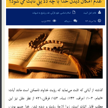
عدم امکان ديدن خدا با چه دلايلي ثابت مي شود؟
خادم اهل البیت
اسلام شناسی
,
علوم قرآنی
,
نقد و پاسخ به شبهات
25 مرداد 94
0 دیدگاه
1446بازدید
گذشته از آياتي كه ثابت مي‌نمايد كه رؤيت خداوند ناممكن است مانند آيات:
«انعام، 103؛ اعراف، 143؛ نساء، 153؛ فرقان،21» از نظر عقل نيز اين
مطلب قابل اثبات است، زيرا لازمة رؤيت و ديده شدن خدا جسم بودن،