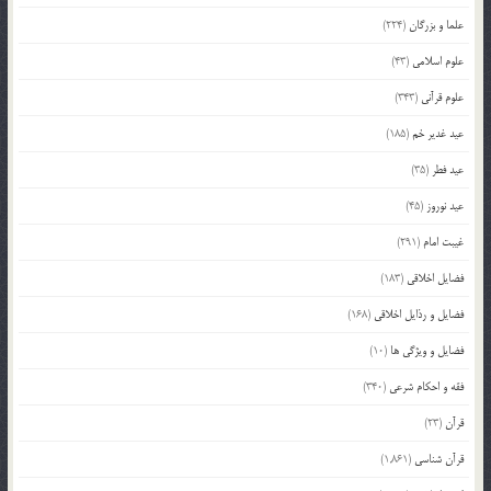
علما و بزرگان
(224)
علوم اسلامی
(43)
علوم قرآنی
(343)
عید غدیر خم
(185)
عید فطر
(35)
عید نوروز
(45)
غیبت امام
(291)
فضایل اخلاقی
(183)
فضایل و رذایل اخلاقی
(168)
فضایل و ویژگی ها
(10)
فقه و احکام شرعی
(340)
قرآن
(23)
قرآن شناسی
(1,861)