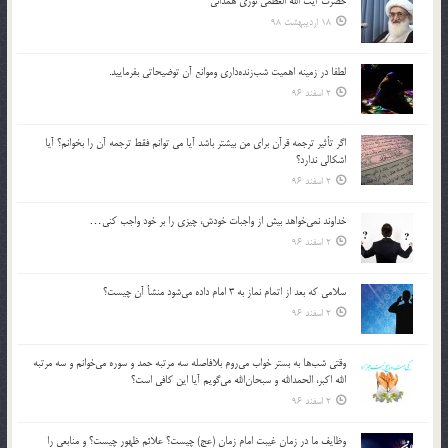
حضرت آیت الله العظمی نوری همدانی
18 اردیبهشت 98
لطفا در زمينه اهميت شب‌زنده‌داري وموانع آن توضيحاتي بفرماييد.
2 اسفند 96
اگر تأثير ترجمه قرآن براي من بيشتر باشد آيا مي توانم فقط ترجمه آن را بخوانم؟ آيا
اشكالي ندارد؟
2 اسفند 96
خداوند نمي‌خواهد بيش از واجبات خودش، چيزي را بر خود واجب كني…
2 اسفند 96
سلامي كه بعد از اتمام نماز به 3 امام داده مي‌شود منشأ آن چيست؟
2 اسفند 96
وقتي شب‌ها به بستر خواب مي‌روم بلافاصله سه مرتبه حمد و سوره مي‌خوانم و سه مرتبه
الله اكبر، الحمدالله و سبحان‌الله مي‌گويم آيا اين كافي است؟
2 اسفند 96
وظايف ما در زمان غيبت امام زمان (عج) چيست؟ علائم ظهور چيست؟ و منابعي را