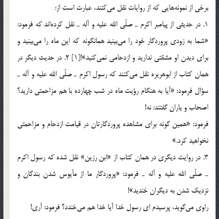
برخي از نمونه‌هايي كه از روايات نقل مي‌كنند، عبارت است از:
1. در حديثي از پيامبر اكرم ـ صلّي الله عليه و آله ـ نقل كرده‌اند كه فرمود:
«شما به زودي پروردگار خود را مي‌بينيد همانگونه كه اين ماه را مي‌بينيد و
براي ديدن او مشقتي نداريد و ازدحامي نمي‌كنيد»![1] 2. در حديث ديگر در
همان كتاب از ابوهريره نقل مي‌كنند كه رسول اكرم ـ صلّي الله عليه و آله ـ
سؤال فرمود: «آيا به هنگام رؤيت ماه در شب چهارده با هم مزاحمتي داريد؟
اصحاب و ياران گفتند: نه!
فرمود: «همين گونه براي مشاهده پروردگارتان در قيامت ازدحام و مزاحمتي
نخواهيد كرد.»
3. در روايت ديگري در همان كتاب از «ابن رزين» نقل شده كه رسول اكرم
ـ صلّي الله عليه و آله ـ فرمود: «پروردگار ما از مأيوس شدن بندگان و
نزديك شدن به ديگران خنديد»!
راوي مي‌گويد، پرسيدم اي رسول خدا آيا خدا هم مي‌خندد؟ فرمود: آري!