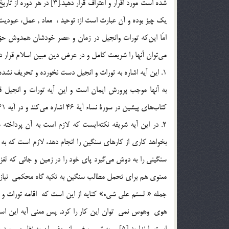
شده است مورد اقرار و اعترا
يك چيز بوده و آن عبارت است از: توحيد ، معاد , عمل، عبوديت
امّا اين‌كه تورات وانجيل در زمان و عصر خودشان همدوش حق 
مي‌توان آنها را شريعت كامل و در عرض دين مبين اسلام قرار داد
1. اين آيه اشاره به تورات و انجيل دست نخورده و تحريف ن
كتاب‌هاي پيشين در سورة نساء آية 46 اشاره مي‌كند و در آيه 41 سوره مائده صريحا می فرمايد : «يُحَرِّفُونَ الْكَلِمَ مِنْ بَعدِ مَواضِعِهِ».
2. در اين آيه شريفه نكته‌ايست که لازم است به آن پرداخت
بخواهد كاري از كارهاي سنگين را انجام دهد، لازم است كه به 
سنگيني را به دوش مي‌گيرد پاي خود را در زمين و جائي كه لغزشگ
معنوي هم براي تحمل مطالب سنگين به تكيه گاه محکمی نياز د
جمله « لستم علي شيء» کنايه از اين است كه اقامه تورات و 
هوي وهوس نمي توان اين كار را كرد. پس معني آيه اين است: 
است را نداريد [5] و به تعبير بعضي از مفسران به نظ