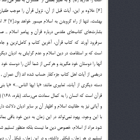
[6] علاوه بر اين، آيات قبل از آن، نزول قرآن را موجب طغي
بهشت
بشارت‌هاي كتاب‌هاي مقدس درباره قرآن و پيامبر اسلام ـ صلي 
است که بر استقامت در دين اسلام و عدم گرايش به اديان ديگر د
آنها را دوستان خود مگيريد و هركس از شما آنان را دوست خود بگيرد از آنان خواهد بود.[9] (سورة ما
دربضي از آيات اهل كتاب جزءکفار حساب شده اند (آل عمران ,70 و98)
دسته ديگري از آيات، تعابيري مانند: «يا ايها الناس…» «يا ب
قرآن است كه انسان را به كمال سعادت مي‌رساند. (بقره، 168) (نساء، 174) (يونس، 108)
و آياتي نيز به حقانيت اسلام و اظهار آن بر ساير اديان دلالت دارد. (توبه، 33) (فتح، 
با اين وجود، يهود نمي‌تواند در اين زمان به دين خود باقي ب
شود مراد از اسلام، خصوص دين ما نيست بلكه منظور تسليم شد
تسليم در هر زمان، شكلي داشته، و در اين زمان، شكل آن، دين 