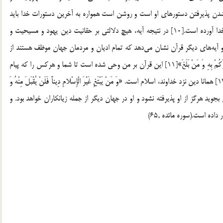
 شدن پذيرفتن دستورهاي او است و روشن است همواره به آخرين دستورات خدا بايد
عمل كرد و آخرين دستورات او همان چيزي است كه رسول خدا آورده است.[10] در نتيجه آيه، هيچ دلالتي بر حقانيت دين يهود و مسيحيت و
آيه‌هاي ديگر قرآن نشان مي‌دهد كه تمام اديان و مردمان جهان موظف هستند از
دين مبين اسلام پيروي كنند، مانند: «أُوحِيَ إِلَيَّ هذَا الْقُرْآنُ لِأُنْذِرَكُمْ بِهِ وَ مَنْ بَلَغَ»[11] اين قرآن بر من وحي شده است تا شما و هركس را كه پيام
قرآن به او برسد به آن بيم دهم، «إِنَّ الدِّينَ عِنْدَ اللَّهِ الْإِسْلامُ»[12] همانا دين نزد خداوند، اسلام است. «وَ مَنْ يَبْتَغِ غَيْرَ الْإِسْلامِ دِيناً فَلَنْ يُقْبَلَ مِنْهُ وَ
[13] هر كسي غير از اسلام ديني بجويد هرگز از او پذيرفته نشود و او در جهان ديگر از جمله زيانكاران خواهد بود. و
ه است.(سوره مائده ,65)