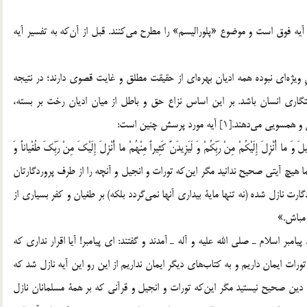
 آيه فوق است و موضوع «پلوراليسم» را مطرح مي‌كنند. قبل از آن‌كه به تفسير آيه
يژه‌اي نبوده همه اديان بهره‌اي از حقيقت مطلق و غايت قصوي دارند؛ در نتيجه
ستگاري انسان باشد. بر اين اساس نزاع حق و باطل از ميان اديان رخت بر بسته،
1] آيه مورد پرسش چنين است:
وَ ما أُنْزِلَ إِلَيْكُمْ مِنْ رَبِّكُمْ وَ لَيَزِيدَنَّ كَثِيراً مِنْهُمْ ما أُنْزِلَ إِلَيْكَ مِنْ رَبِّكَ طُغْياناً وَ
الْكافِرِينَ»[2] «بگو: اي اهل كتاب! شما هيچ آيتي صحيح ندانيد مگر اين‌كه تورات و انجيل و آنچه را از طرف پروردگارتان
ارت نازل شده (نه تنها ماية بيداري آنها نمي‌گردد بلكه) بر طغيان و كفر بسياري از
ن مباش.»
مبر اسلام ـ صلي الله عليه و آله ـ آمدند و گفتند: اي پيامبر! آيا اقرار نداري كه
تورات ايمان داريم و به كتاب‌هاي ديگر ايمان نداريم از اين رو اين آيه نازل شد كه
ه دين صحيح نيستيد مگر اين‌كه تورات و انجيل و قرآني كه بر همة مسلمانان نازل