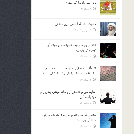
ویژه نامه ماه مبارک رمضان
بالا
9 اسفند 03
و
پایین
استفاده
حضرت آیت الله العظمی نوری همدانی
کنید.
18 اردیبهشت 98
لطفا در زمينه اهميت شب‌زنده‌داري وموانع آن
توضيحاتي بفرماييد.
2 اسفند 96
اگر تأثير ترجمه قرآن براي من بيشتر باشد آيا مي
توانم فقط ترجمه آن را بخوانم؟ آيا اشكالي ندارد؟
2 اسفند 96
خداوند نمي‌خواهد بيش از واجبات خودش، چيزي را بر
خود واجب كني…
2 اسفند 96
سلامي كه بعد از اتمام نماز به 3 امام داده مي‌شود
منشأ آن چيست؟
2 اسفند 96