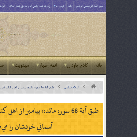
بِسْمِ اللَّـهِ الرَّحْمَـٰنِ الرَّحِيمِ
خانه
درباره ما
زیارت نامه خاص امام صادق علیه السلام
فراخو
خانه
کلام جاودان
ائمه اطهار
مهدویت
حد
اسلام شناسی
طبق آية 68 سوره مائده، پيامبر از اهل كتاب نمي‌خواست كه اسلام بياورند و از آنها اقامه كتاب آسماني خودشان را مي‌طلبيد. آيا اين مطلب درست است؟
طبق آية 68 سوره مائده، پيامبر از
آسماني خودشان را مي