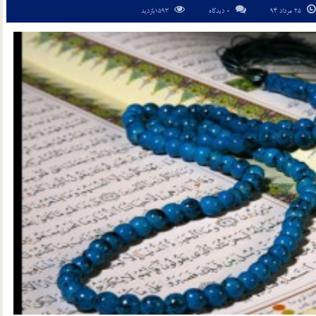
25 مرداد 94
0 دیدگاه
1593بازدید