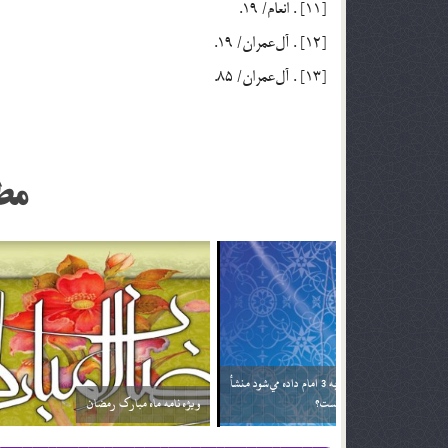
[11] . انعام/ 19.
[12] . آل‌عمران/ 19.
[13] . آل‌عمران/ 85.
مط
اگر تأثير ترجمه قرآن براي من بيشتر باشد آيا مي توانم
خداوند نمي‌
فقط ترجمه آن را بخوانم؟ آيا اشكالي ندارد؟
2 اسفند 96
2 اسفند 96