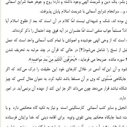
ف قرار دهيد.[3] در هر دوره از تاريخ بشر، يك دين و شريعت الهي وجود داشته و دارد؛ روح و جوهر همة شرايع آسماني
 و… سرانجام شرايع آسماني با شريعت اسلام پايان پذيرفت.
بوده اند، شك و شبهه‌اي نيست امّا كلام در آن است كه بعد از طلوع اسلام آيا
؟ مسلماً جواب منفي است امّا مفسران در آيه فوق چند احتمال را ذكر كرده‌اند.
شده است كه از وحي الهي جوشيده و اصولش با تمام كتب آسماني واحد است كه عمل
به آنها موجب پرورش ايمان است و اين آيه تورات و انجيل قبل از نسخ را شامل مي‌شود[4] در حالي كه قرآن در چند مرتبه به تحريف شدن
ه شود و آن اين‌كه آدمي در خلال كارهاي خود اين حقيقت را درك مي‌كند كه اگر
جايگاهي مُسْتَوي كه وي بر آن مسلط باشد تكيه كرد. به عنوان مثال كسي كه چيز
اه نباشد قرار مي‌دهد چون مي‌داند اگر جز اين كند از عهده آن برنمي‌آيد. در امور
ارد.
انجيل و ساير كتب آسماني كارسنگيني است و نياز به تكيه گاه محکمي دارد و با
شما جايگاه محكم, يعني تقوي وتوبه براي اقامه ديني كه خدا برايتان فرستاده
ر مي‌رسد مراد از «شيء» در آيه، دين و آئين باشد يعني شما هيچ پايگاه ديني و مذهبي نداريد.