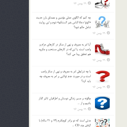
29 بهمن 96
چه كنم كه الگوي عملي مؤمنين و مصداق بارز حديث
«كونوا دعاة الناس بغير السنتكم» شوم و اين روايت
شامل حالم شود؟
29 بهمن 96
آيا امر به معروف و نهي از منكر در كارهاي حرام و
واجب است، يا اين‌كه در كارهاي مستحب و مكروه
هم تحقق پيدا مي كند؟
29 بهمن 96
با چه شرايطي امر به معروف و نهي از منکر واجب
است، و در صورت عدم توانايي بر امر به معروف چه
بايد کرد؟
29 بهمن 96
چگونه بر مسير زندگي دوستان و اطرافيان تاثير گذار
باشيم و از …
29 بهمن 96
مدتي است كه دو برادر كوچكترم (14 و 21 ساله) با
گرفتن چند CD …