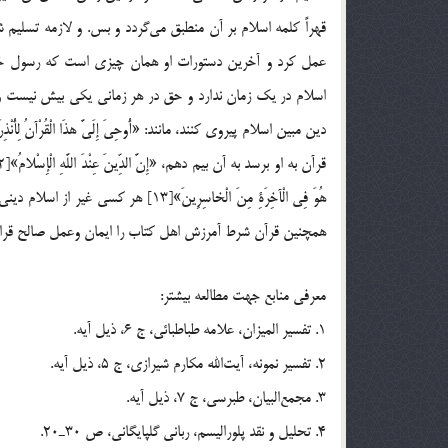
قهراً كلمه اسلام بر آن منطبق مي‌گردد و بس. و لازمه تسليم
اسلام در يك زمان ندارد و حق در هر زماني يكي بيش نيست و 
هُوَ فِي الْ‏آخِرَةِ مِنَ الْخاسِرِينَ»
همچنين قرآن شرط آمرزش اهل كتاب را ايمان وعمل صالح قرار داد
معرفي منابع جهت مطالعه بيشتر:
1. تفسير الميزان، علامه طباطبائي، ج 6، ذيل آيه.
2. تفسير نمونه، آيت‌الله مكارم شيرازي، ج 5، ذيل آيه.
3. مجمع‌البيان، طبرسي، ج 7، ذيل آيه.
4. تحليل و نقد پلوراليسم، رباني گلپايگاني، ص 30ـ20.