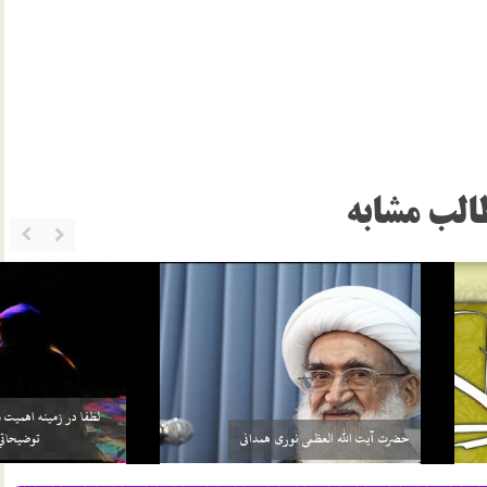
الب مشابه
خواهد بيش از واجبات خودش، چيزي را
سلامي كه بعد از اتمام نماز به 3 امام داده مي‌شود منشأ
بر خود واجب كني…
آن چيست؟
2 اسفند 96