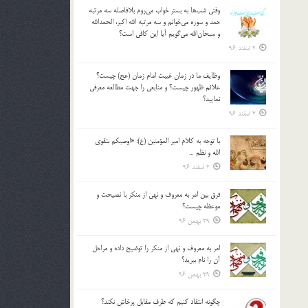
وقتي شب‌ها به بستر خواب مي‌روم بلافاصله سه مرتبه
حمد و سوره مي‌خوانم و سه مرتبه الله اكبر، الحمدالله
و سبحان‌الله مي‌گويم آيا اين كافي است؟
2 اسفند 96
وظايف ما در زمان غيبت امام زمان (عج) چيست؟
علائم ظهور چيست؟ و منابعي را جهت مطالعه معرفي
نماييد؟
2 اسفند 96
با توجه به كلام امير المؤمنين (ع): «اوصيكم بتقوي
الله و نظم …
2 اسفند 96
فرق بين امر به معروف و نهي از منكر با نصيحت و
موعظه چيست؟
29 بهمن 96
امر به معروف و نهي از منكر را توضيح داده و مراحل
آن را نام ببريد؟
29 بهمن 96
چگونه انتقاد كنيم كه طرف مقابل پرخاش نكند؟