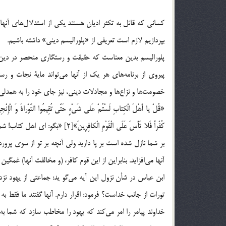
كساني كه قائل به تكثر اديان هستند يكي از استدلال‌هاي آنها
بپردازيم لازم است تعريفي از «پلوراليسم ديني» داشته باشيم.
پلوراليسم بدين معناست كه حقيقت و رستگاري منحصر در دينِ و
پيروي از برنامه‌هاي هر يك از آنها مي‌تواند ماية نجات و ر
خصومت‌ها و نزاع‌ها و مجادلات ديني، نيز جاي خود را به همدلي و همسويي مي‌دهند.[
«قُلْ يا أَهْلَ الْكِتابِ لَسْتُمْ عَلي شَيْ‏ءٍ حَتَّي تُقِيمُوا التَّوْراةَ وَ الْإِنْجِيلَ 
كُفْراً فَلا تَأْسَ عَلَي الْقَوْمِ 
بر شما نازل شده است بر پا داريد ولي آنچه بر تو از سوي پروردگ
آنها مي‌افزايد. بنابراين از اين قوم كافر، (و مخالفت آنها) غمگي
ابن عباس در شأن نزول اين آيه مي‌گو يد: جماعتي از يهود نزد پيا
تورات از جانب خداست؟ فرمود: اقرار دارم. آنها گفتند ما فقط به 
خداوند پيامر را امر مي‌كند كه يهود را مخاطب سازد كه شما ب