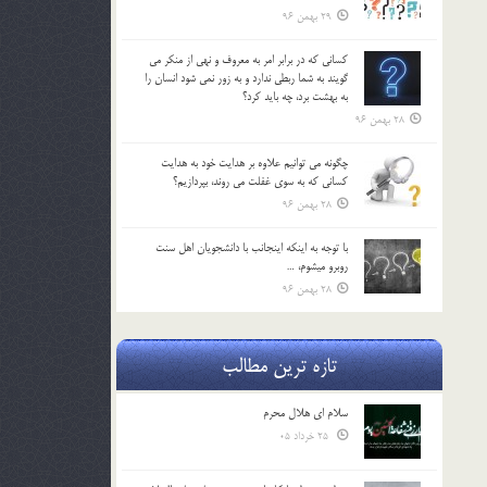
29 بهمن 96
كساني كه در برابر امر به معروف و نهي از منكر مي
گويند به شما ربطي ندارد و به زور نمي شود انسان را
به بهشت برد، چه بايد كرد؟
28 بهمن 96
چگونه مي توانيم علاوه بر هدايت خود به هدايت
كساني كه به سوي غفلت مي روند، بپردازيم؟
28 بهمن 96
با توجه به اينكه اينجانب با دانشجويان اهل سنت
روبرو مي‎شوم، …
28 بهمن 96
تازه ترین مطالب
سلام ای هلال محرم
25 خرداد 05