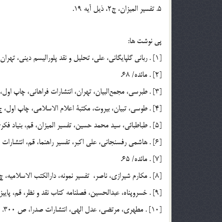
5. تفسير الميزان، ج2، ذيل آيه 19.
پي نوشت ها:
[1] . رباني گلپايگاني، علي، تحليل و نقد پلوراليسم ديني، تهران، انديشه معاصر،‌ 1378، ج 1، ص 20.
[2] . مائده/ 68.
[3] . طبرسي، مجمع‌البيان، تهران، انتشارات فراهاني، چاپ اول، 1360، ج 7، ص 120.
[4] . طوسي، تبيان، بيروت، مكتبة اعلام الاسلامي، ‌چاپ اول، ج 3، ص 89.
[5] . طباطبائي، سيد محمد حسين، تفسير الميزان، قم، بنياد فكري علامه، چ سوم، 1366، ج 6، ص 107.
[6] . هاشمي رفسنجاني، علي اکبر، تفسير راهنما، قم، انتشارات دفتر تبليغات، چ اول، 1374، ج 4،‌ ص 495.
[7] . مائده/ 65.
[8] . مكارم شيرازي، ناصر، تفسير نمونه، دارالكتب الاسلاميه، چ يازدهم، 1368، ج 5، ذيل آيه فوق.
[9] . خسروپناه، عبدالحسين، فصلنامه كتاب نقد و نظر، قم، پاييز 76، ش 4، ص 260.
[10] . مطهري، مرتضي، عدل الهي، انتشارات صدرا، ص 300.