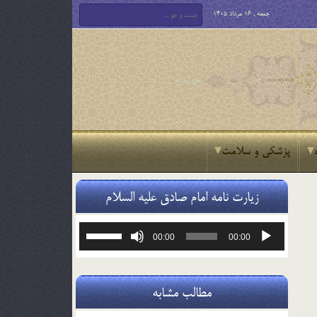
جمعه , 16 مرداد 1405
پزشکی و سلامت
زیارت نامه امام صادق علیه السلام
پخش‌کننده
برای
00:00
00:00
صوت
افزایش
یا
کاهش
صدا
مطالب مشابه
از
کلیدهای