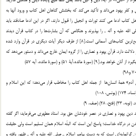
ان و كفر يهود مي‌داند و تأكيد مي‌كند كه بخشش گناهان اهل كتاب و ورود آنها به
، تنها از راه گرويدن به اسلام ميسور خواهد بود.[7] 3. اهل كتاب ادعا مي کنند تورات و انجيل را قبول دارند، اگر در اين ادعا صادقند بايد
الله عليه و آله ـ را بپذيرند و هنگامي كه آن بشارت‌ها را در كتاب قرآن ديدند
سرفرود آورند كه كتاب قرآن، آخرين كتاب و كامل‌ترين و جامع‌ترين كتاب‌هاي آسماني است.[8] از طرف ديگر آيات ديگري در قرآن وارد شده
لالت دارد. قرآن يهود و نصاري را از گروه ايمان خارج مي‌داند و دستور مي‌دهد كه
ئده،‌آية 51) و (سورة مائده، آيه 57)
ني آدم» همة انسان‌ها از جمله اهل كتاب را مخاطب قرار مي‌دهد؛ كه اين اسلام و
28) (صف، 9)
ماند دين يهود و نصاري در عصر خودشان حق بود. استاد مطهري مي‌فرمايد: اگر گفته
ن در درگاه خداست؛ پاسخ اين است كه البتّه اسلام همان تسليم است ولي حقيقت
گرانمايه‌اي است كه به دست پيامبر اسلام ـ صلي الله عليه و آله ـ ظهور يافته و