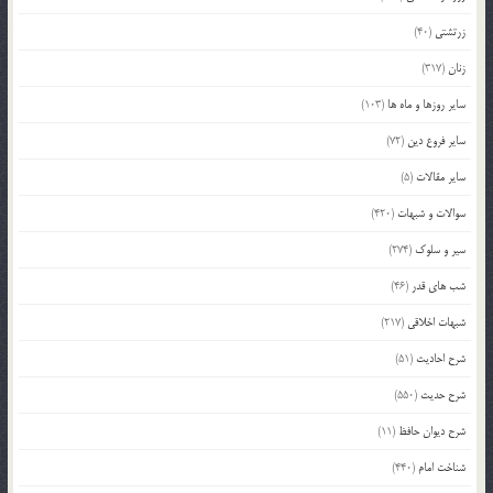
زرتشتی
(40)
زنان
(317)
سایر روزها و ماه ها
(103)
سایر فروع دین
(72)
سایر مقالات
(5)
سوالات و شبهات
(420)
سیر و سلوک
(274)
شب های قدر
(46)
شبهات اخلاقی
(217)
شرح احادیث
(51)
شرح حدیث
(550)
شرح دیوان حافظ
(11)
شناخت امام
(440)