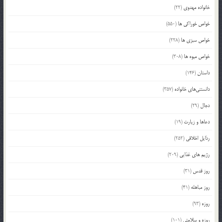
خانواده مهدوی
(22)
خواص خوراکی ها
(550)
خواص سبزی ها
(228)
خواص میوه ها
(308)
داستان
(146)
دانستنی‌های خانواده
(357)
دجال
(29)
دعاها و زیارت
(19)
رذایل اخلاقی
(252)
رژیم های غذایی
(209)
روز قدس
(31)
روز مباهله
(41)
روزه
(93)
روزه و سلامتی
(101)