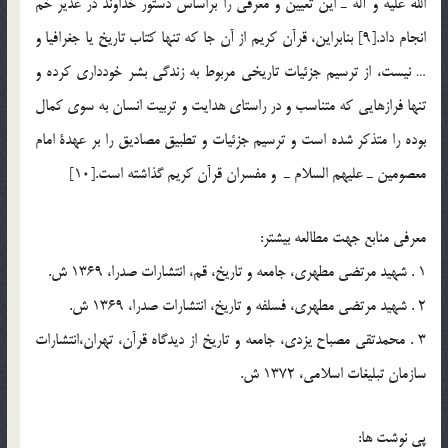
الله عليه و آله ـ اين تعيين و معرفي را براساس دستور خداوند در غدير خم
انجام داد.[9] بنابراين، قرآن كريم از آن جا كه تنها كتاب تاريخ يا جغرافيا و
… نيست، از ترسيم جزئيات تاريخي مربوط به زندگي بشر خودداري كرده و
تنها فرازهايي كه متناسب و در راستاي هدايت و تربيت انسان به سوي كمال
بوده را متذكر شده است و ترسيم جزئيات و تطبيق مصاديق را بر عهدة امام
معصومين ـ عليهم السلام ـ و مفسران قرآن كريم گذاشته است.[10]
معرفي منابع جهت مطالعه بيشتر:
1 . شهيد مرتضي مطهري، جامعه و تاريخ، قم، انتشارات صدرا، 1369 ش.
2 . شهيد مرتضي مطهري، فسلفه و تاريخ، انتشارات صدرا، 1369 ش.
3 . محمدتقي مصباح يزدي، جامعه و تاريخ از ديدگاه قرآن، تهران،‌انتشارات
سازمان تبليغات اسلامي، 1372 ش.
پي نوشت ها: