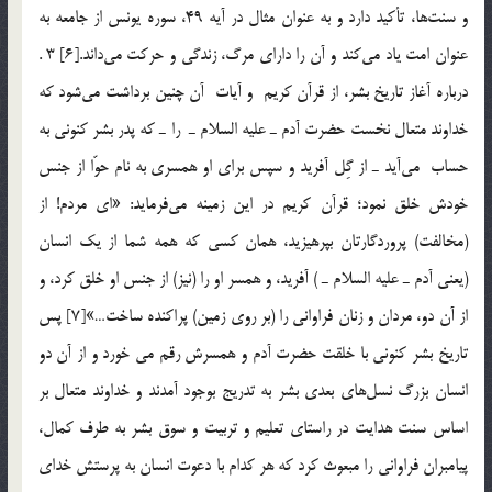
و سنت‌ها، تأكيد دارد و به عنوان مثال در آيه 49، سوره يونس از جامعه به
عنوان امت ياد مي‌كند و آن را داراي مرگ، زندگي و حركت مي‌داند.[6] 3 .
درباره آغاز تاريخ بشر، از قرآن كريم و آيات آن چنين برداشت مي‌شود كه
خداوند متعال نخست حضرت آدم ـ عليه السلام ـ را ـ كه پدر بشر كنوني به
حساب مي‌آيد ـ از گِل آفريد و سپس براي او همسري به نام حوّا از جنس
خودش خلق نمود؛ قرآن كريم در اين زمينه مي‌فرمايد: «اي مردم! از
(مخالفت) پروردگارتان بپرهيزيد، همان كسي كه همه شما از يك انسان
(يعني آدم ـ عليه السلام ـ ) آفريد، و همسر او را (نيز) از جنس او خلق كرد، و
از آن دو، مردان و زنان فراواني را (بر روي زمين) پراكنده ساخت…»[7] پس
تاريخ بشر كنوني با خلقت حضرت آدم و همسرش رقم مي خورد و از آن دو
انسان بزرگ نسل‌هاي بعدي بشر به تدريج بوجود آمدند و خداوند متعال بر
اساس سنت هدايت در راستاي تعليم و تربيت و سوق بشر به طرف كمال،
پيامبران فراواني را مبعوث كرد كه هر كدام با دعوت انسان به پرستش خداي