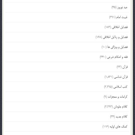
عید نوروز
(45)
غیبت امام
(291)
فضایل اخلاقی
(183)
فضایل و رذایل اخلاقی
(168)
فضایل و ویژگی ها
(10)
فقه و احکام شرعی
(340)
قرآن
(23)
قرآن شناسی
(1,861)
کتب اسلامی
(2,295)
کرامات و معجزات
(9)
کلام جاودان
(2,293)
کلام جدید
(34)
کمک های اولیه
(116)