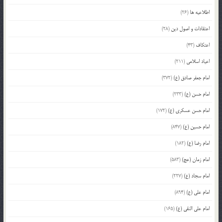
اطلاعیه ها
(26)
اعتقادات و اصول دین
(28)
اعتکاف
(43)
اعیاد اسلامی
(211)
امام جعفر صادق (ع)
(372)
امام حسن (ع)
(233)
امام حسن عسکری (ع)
(172)
امام حسین (ع)
(847)
امام رضا (ع)
(182)
امام زمان (عج)
(583)
امام سجاد (ع)
(227)
امام علی (ع)
(894)
امام علی النقی (ع)
(165)