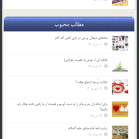
مطالب محبوب
نمادهای شیطان پرستی در بازی کلش آف کلنز
11 مرداد 94
خاطره ای از توسل به حضرت زهرا(س)
23 خرداد 94
تجارت پُرسود ازدواج موقت !
16 شهریور 04
براي اينكه دل پدر و مادر را به دست آوريم و هميشه از ما راضي باشند چكار بايد
بكنيم؟
23 تیر 95
زیارت نامه امام صادق علیه السلام
28 مرداد 95