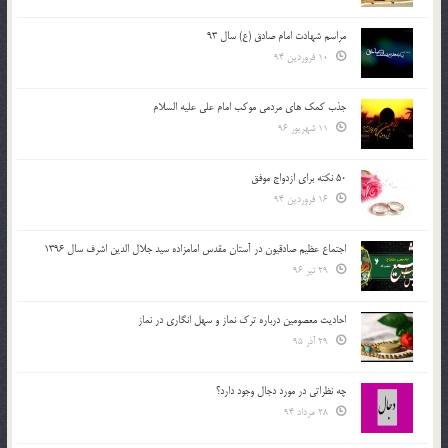
مراسم شهادت امام صادق (ع) سال 93
10 فروردین 94
جذب کمک های مردمی موکب امام علی علیه السلام
11 شهریور 96
50 نکته برای ازدواج موفق
16 فروردین 94
اجتماع عظیم صادقیون در آستان مقدس امامزاده سید جلال الدین اشرف سال 1396
29 تیر 96
احادیث معصومین درباره ترک نماز و سهل انگاری در نماز
29 آذر 95
چه نظراتی در مورد دجال وجود دارد؟
28 مرداد 94