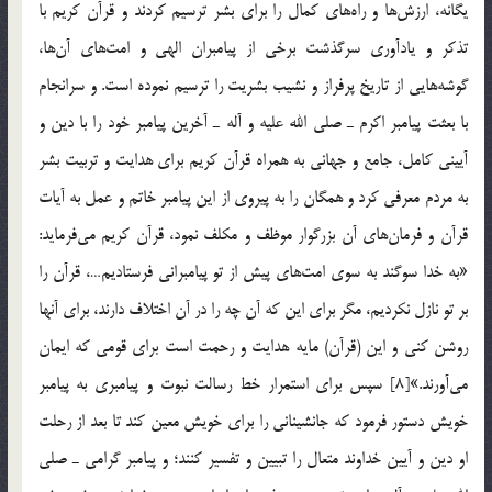
يگانه، ارزش‌ها و راه‌هاي كمال را براي بشر ترسيم كردند و قرآن كريم با
تذكر و يادآوري سرگذشت برخي از پيامبران الهي و امت‌هاي آن‌ها،
گوشه‌هايي از تاريخ پرفراز و نشيب بشريت را ترسيم نموده‌ است. و سرانجام
با بعثت پيامبر اكرم ـ صلي الله عليه و آله ـ آخرين پيامبر خود را با دين و
آييني كامل، جامع و جهاني به همراه قرآن كريم براي هدايت و تربيت بشر
به مردم معرفي كرد و همگان را به پيروي از اين پيامبر خاتم و عمل به آيات
قرآن و فرمان‌هاي آن بزرگوار موظف و مكلف نمود، قرآن كريم مي‌فرمايد:
«به خدا سوگند به سوي امت‌هاي پيش از تو پيامبراني فرستاديم…، قرآن را
بر تو نازل نكرديم، مگر براي اين كه آن چه را در آن اختلاف دارند، براي آنها
روشن كني و اين (قرآن) مايه هدايت و رحمت است براي قومي كه ايمان
مي‌آورند.»[8] سپس براي استمرار خط رسالت نبوت و پيامبري به پيامبر
خويش دستور فرمود كه جانشيناني را براي خويش معين كند تا بعد از رحلت
او دين و آيين خداوند متعال را تبيين و تفسير كنند؛ و پيامبر گرامي ـ صلي