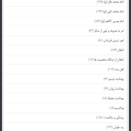
امام محمد باقر (ع)
(165)
امام محمد تقی (ع)
(146)
امام موسی کاظم (ع)
(152)
امر به معروف و نهی از منکر
(63)
امور تربیتی فرزندان
(51)
انتظار
(164)
انتظار از دیدگاه شخصیت ها
(17)
اهل بیت
(104)
بهداشت جسم
(73)
بهداشت روان
(26)
بهداشت محیط
(18)
بودائیسم
(15)
پزشکی و سلامت
(1,980)
پند خوبان
(129)