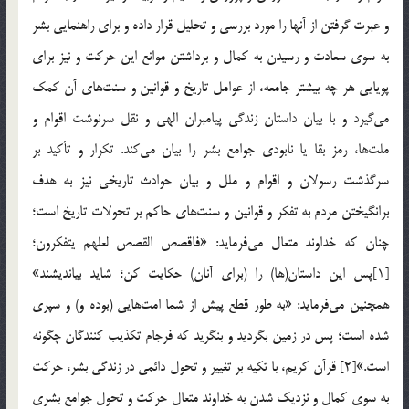
و عبرت گرفتن از آنها را مورد بررسي و تحليل قرار داده و براي راهنمايي بشر
به سوي سعادت و رسيدن به كمال و برداشتن موانع اين حركت و نيز براي
پويايي هر چه بيشتر جامعه، از عوامل تاريخ و قوانين و سنت‌هاي آن كمك
مي‌گيرد و با بيان داستان زندگي پيامبران الهي و نقل سرنوشت اقوام و
ملت‌ها، رمز بقا يا نابودي جوامع بشر را بيان مي‌كند. تكرار و تأكيد بر
سرگذشت رسولان و اقوام و ملل و بيان حوادث تاريخي نيز به هدف
برانگيختن مردم به تفكر و قوانين و سنت‌هاي حاكم بر تحولات تاريخ است؛
چنان كه خداوند متعال مي‌فرمايد: «فاقصص القصص لعلهم يتفكرون؛
[1]پس اين داستان(ها) را (براي آنان) حكايت كن؛ شايد بيانديشند»
همچنين مي‌فرمايد: «به طور قطع پيش از شما امت‌هايي (بوده و) و سپري
شده است؛ پس در زمين بگرديد و بنگريد كه فرجام تكذيب كنندگان چگونه
است.»[2] قرآن كريم، با تكيه بر تغيير و تحول دائمي در زندگي بشر، حركت
به سوي كمال و نزديك شدن به خداوند متعال حركت و تحول جوامع بشري