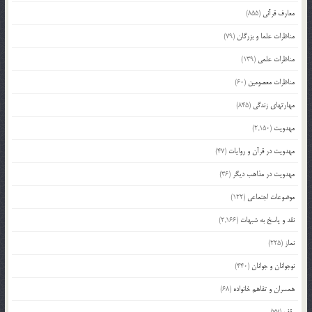
معارف قرآنی
(855)
مناظرات علما و بزرگان
(79)
مناظرات علمی
(139)
مناظرات معصومین
(60)
مهارتهای زندگی
(845)
مهدویت
(2,150)
مهدویت در قرآن و روایات
(47)
مهدویت در مذاهب دیگر
(36)
موضوعات اجتماعی
(122)
نقد و پاسخ به شبهات
(2,166)
نماز
(225)
نوجوانان و جوانان
(440)
همسران و تفاهم خانواده
(68)
وقف
(77)