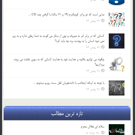
مدتي است كه دو برادر كوچكترم (14 و 21 ساله) با گرفتن چند CD …
29 بهمن 96
كساني كه در برابر امر به معروف و نهي از منكر مي گويند به شما ربطي ندارد و به زور
نمي شود انسان را به بهشت برد، چه بايد كرد؟
28 بهمن 96
چگونه مي توانيم علاوه بر هدايت خود به هدايت كساني كه به سوي غفلت مي روند،
بپردازيم؟
28 بهمن 96
با توجه به اينكه اينجانب با دانشجويان اهل سنت روبرو مي‎شوم، …
28 بهمن 96
تازه ترین مطالب
سلام ای هلال محرم
25 خرداد 05