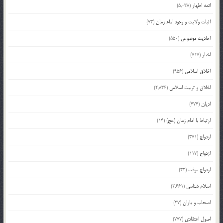
ائمه اطهار
(5,038)
اثبات ولایت و وجود امام زمان
(73)
احادیث موضوعی
(550)
اخبار
(717)
اخلاق اسلامی
(956)
اخلاق و تربیت اسلامی
(2,836)
ادیان
(474)
ارتباط با امام زمان (عج)
(14)
ازدواج
(371)
ازدواج
(117)
ازدواج موقت
(32)
اسلام شناسی
(2,661)
اصحاب و یاران
(37)
اصول اعتقادی
(777)