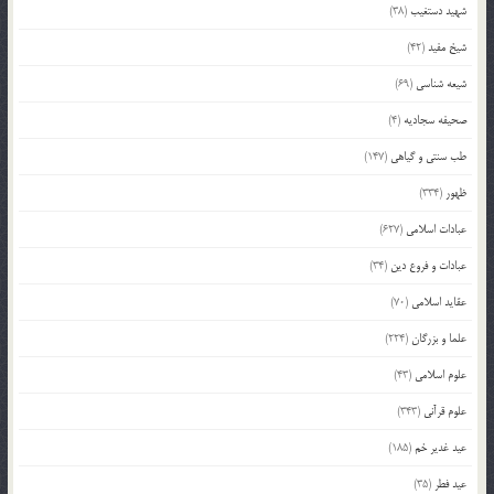
شهید دستغیب
(38)
شیخ مفید
(42)
شیعه شناسی
(69)
صحیفه سجادیه
(4)
طب سنتی و گیاهی
(147)
ظهور
(334)
عبادات اسلامی
(627)
عبادات و فروع دین
(34)
عقاید اسلامی
(70)
علما و بزرگان
(224)
علوم اسلامی
(43)
علوم قرآنی
(343)
عید غدیر خم
(185)
عید فطر
(35)