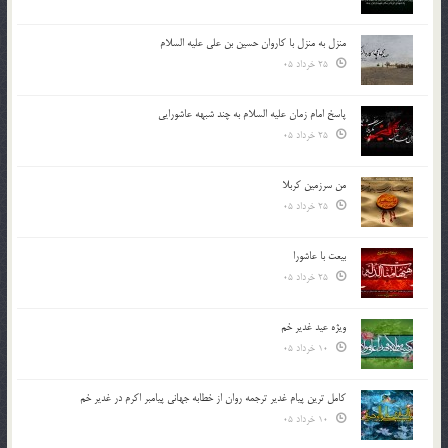
منزل به منزل با کاروان حسین بن علی علیه السلام
25 خرداد 05
پاسخ امام زمان علیه السلام به چند شبهه عاشورایی
25 خرداد 05
من سرزمین کربلا
25 خرداد 05
بیعت با عاشورا
25 خرداد 05
ویژه عید غدیر خم
10 خرداد 05
کامل ترین پیام غدیر ترجمه روان از خطابه جهانی پیامبر اکرم در غدیر خم
10 خرداد 05