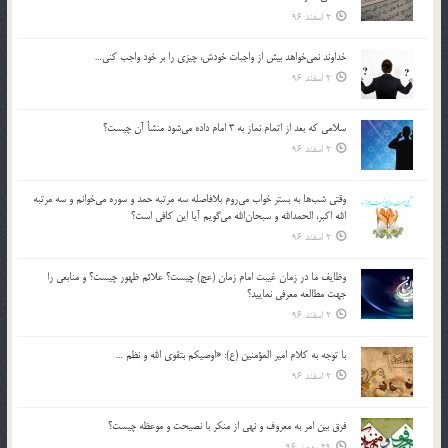
2 اسفند 96
خداوند نمي‌خواهد بيش از واجبات خودش، چيزي را بر خود واجب كني…
2 اسفند 96
سلامي كه بعد از اتمام نماز به 3 امام داده مي‌شود منشأ آن چيست؟
2 اسفند 96
وقتي شب‌ها به بستر خواب مي‌روم بلافاصله سه مرتبه حمد و سوره مي‌خوانم و سه مرتبه
الله اكبر، الحمدالله و سبحان‌الله مي‌گويم آيا اين كافي است؟
2 اسفند 96
وظايف ما در زمان غيبت امام زمان (عج) چيست؟ علائم ظهور چيست؟ و منابعي را
جهت مطالعه معرفي نماييد؟
2 اسفند 96
با توجه به كلام امير المؤمنين (ع): «اوصيكم بتقوي الله و نظم …
2 اسفند 96
فرق بين امر به معروف و نهي از منكر با نصيحت و موعظه چيست؟
29 بهمن 96