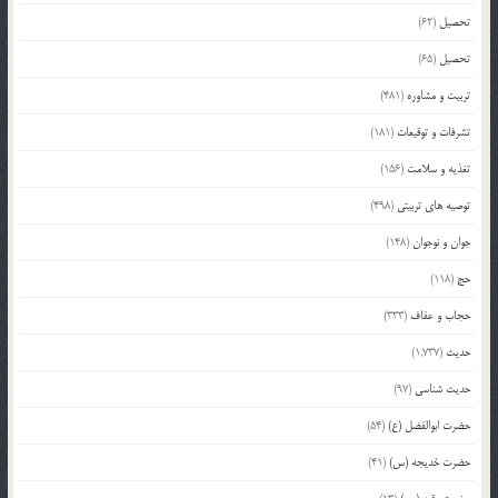
تحصیل
(62)
تحصیل
(65)
تربیت و مشاوره
(481)
تشرفات و توقیعات
(181)
تغذیه و سلامت
(156)
توصیه های تربیتی
(498)
جوان و نوجوان
(148)
حج
(118)
حجاب و عفاف
(333)
حدیث
(1,737)
حدیث شناسی
(97)
حضرت ابوالفضل (ع)
(54)
حضرت خدیجه (س)
(41)