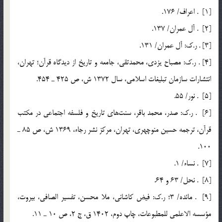
[1] . اعراف/ 176.
[2] . آل عمران/ 137.
[3] . ر.ك: آل عمران/ 131.
[4] . ر.ك: مصباح يزدي، محمدتقي، جامعه و تاريخ از ديدگاه قرآن؛ تهران،
‌انتشارات سازمان تبليغات اسلامي، سال 1372 ش، ص 425 ـ 454.
[5] . نور/ 55.
[6] . ر.ك: صدر، محمد باقر، سنت‌هاي تاريخ و فلسفه اجتماعي در مكتب
قرآن، ترجمه حسين منوچهري، تهران، مركز نشر رجاء، 1369 ش، ‌ص 85 ـ
100.
[7] . نساء/ 1.
[8] . نحل/ 63 و 64.
[9] . مائده/ 3؛ ر.ك: فيض كاشاني، ملا محسن، تفسير الصافي، بيروت،
مؤسسه الاعلمي للمطبوعات، چاپ دوم، 1402 ق، ج 2، ص 10 ـ 11.