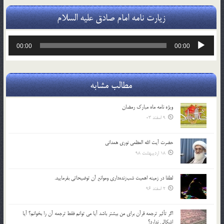
زیارت نامه امام صادق علیه السلام
پخش‌کننده
00:00
00:00
صوت
مطالب مشابه
ویژه نامه ماه مبارک رمضان
9 اسفند 03
حضرت آیت الله العظمی نوری همدانی
18 اردیبهشت 98
لطفا در زمينه اهميت شب‌زنده‌داري وموانع آن توضيحاتي بفرماييد.
2 اسفند 96
اگر تأثير ترجمه قرآن براي من بيشتر باشد آيا مي توانم فقط ترجمه آن را بخوانم؟ آيا
اشكالي ندارد؟