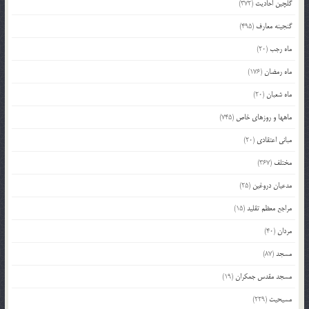
گلچین احادیث
(372)
گنجینه معارف
(495)
ماه رجب
(20)
ماه رمضان
(176)
ماه شعبان
(20)
ماهها و روزهای خاص
(745)
مبانی اعتقادی
(20)
مختلف
(367)
مدعیان دروغین
(25)
مراجع معظم تقلید
(15)
مردان
(40)
مسجد
(87)
مسجد مقدس جمکران
(19)
مسیحیت
(229)