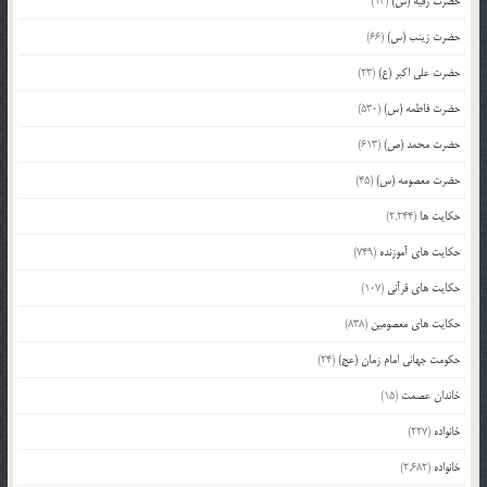
حضرت رقیه (س)
(13)
حضرت زینب (س)
(66)
حضرت علی اکبر (ع)
(23)
حضرت فاطمه (س)
(530)
حضرت محمد (ص)
(613)
حضرت معصومه (س)
(45)
حکایت ها
(2,244)
حکایت های آموزنده
(749)
حکایت های قرآنی
(107)
حکایت های معصومین
(838)
حکومت جهانی امام زمان (عج)
(24)
خاندان عصمت
(15)
خانواده
(227)
خانواده
(2,682)