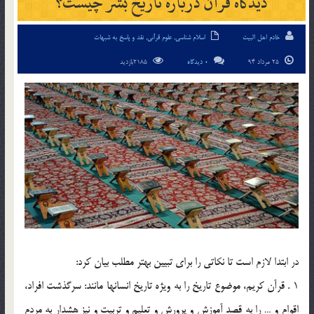
ديدگاه قرآن درباره تاريخ بشر چيست؟
خادم اهل البیت
اسلام شناسی
,
علوم قرآنی
,
نقد و پاسخ به شبهات
25 مرداد 94
0 دیدگاه
2185بازدید
در ابتدا لازم است تا نکاتي را براي تبيين بهتر مطلب بيان کرد:
1 . قرآن كريم، موضوع تاريخ را به ويژه تاريخ انسانها مانند: سرگذشت افراد،
اقوام و … را به قصد آموزش و پرورش و تعليم و تربيت و نيز هشدار به مردم