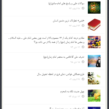
سوالات طبی و پاسخ های امام صادق(ع)
28 اسفند 93
«نفس» خطرناک ترین دشمن انسان
26 اسفند 93
مقام و درجه كدام يك از 14 معصوم بالاتر است چون بعضي امام علي ـ عليه السلام ـ
و بعضي ها امام زمان (عج) را از همه بالاتر مي دانند چرا؟
12 دی 94
تشرف علي آقا قاضي به محضر امام زمان(عج)
15 دی 95
طرح همگانی خواندن دعای فرج در لحظه تحویل سال
27 اسفند 03
چهل حدیث نگاه به نامحرم
13 خرداد 94
آیا جرقه ظهور در یمن زده شده است ؟!