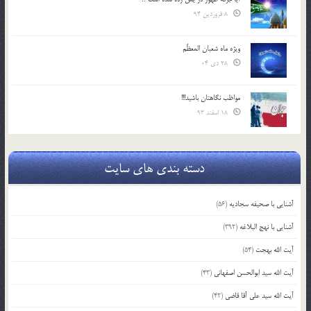
8 فروردین 94
ویژه ماه شعبان المعظّم
28 دی 04
مواظب نگاهتان باشید!!!
18 اسفند 93
دسته بندی های سایت
آشنایی با صحیفه سجادیه
(56)
آشنایی با نهج البلاغه
(392)
آیت الله بهجت
(54)
آیت الله سید ابوالحسن اصفهانی
(43)
آیت الله سید علی آقا قاضی
(42)