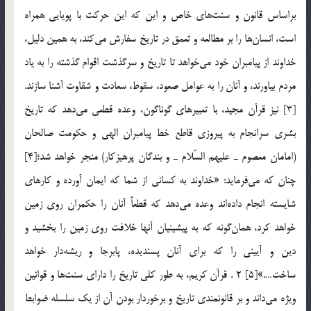
براساس قانون و سنت‌هاي خاص و اين كه اين حركت با پويايي همراه
است، انسان‌ها را بر مطالعه و تعمق در تاريخ سفارش مي‌كند، به همين دليل،
خداوند از پيامبران خود مي‌خواهد تا تاريخ و سرگذشت اقوام گذشته را به ياد
مردم بياورند، و آنان را به عوامل صعود، سقوط، سعادت و شقاوت آشنا سازند.
[3] نيز قرآن مجيد، با تعبيرهاي گوناگون، وعده قطعي مي‌دهد كه تاريخ
بشري سرانجام به پيروزي قاطع خط پيامبران الهي و حكومت صالحان
(امامان معصوم ـ عليهم السّلام ـ و بندگان پرهيزكار) منجر خواهد شد؛[4]
چنان كه مي‌فرمايد: «خداوند به كساني از شما كه ايمان آورده و كارهاي
شايسته انجام داده‌اند وعده مي‌‌دهد كه قطعاً‌ آنان را حكمران روي زمين
خواهد كرد، همان‌گونه كه به پيشينيان آنها خلافت روي زمين را بخشيد و
دين و آييني را كه براي آنان پسنديده، پابرجا و ريشه‌دار خواهد
ساخت….»[5] 2 . قرآن كريم، به طور كلي تاريخ را داراي سنت‌ها و قوانين
ويژه مي‌داند و بر قانونمندي تاريخ و برخوردار بودن آن از يك سلسله ضوابط