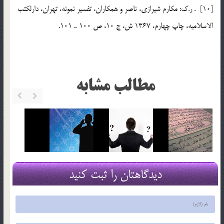
[10] . ر.ك: مكارم شيرازي، ناصر و همكاران، ‌تفسير نمونه، تهران، دارلكتب
الاسلاميه، چاپ چهارم، ‌1367 ش، ج 10، ص 100 ـ 101.
مطالب مشابه
دیدگاهتان را ثبت کنید