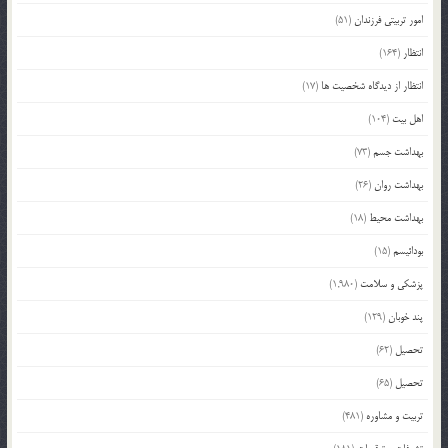
امور تربیتی فرزندان
(51)
انتظار
(164)
انتظار از دیدگاه شخصیت ها
(17)
اهل بیت
(104)
بهداشت جسم
(73)
بهداشت روان
(26)
بهداشت محیط
(18)
بودائیسم
(15)
پزشکی و سلامت
(1,980)
پند خوبان
(129)
تحصیل
(62)
تحصیل
(65)
تربیت و مشاوره
(481)