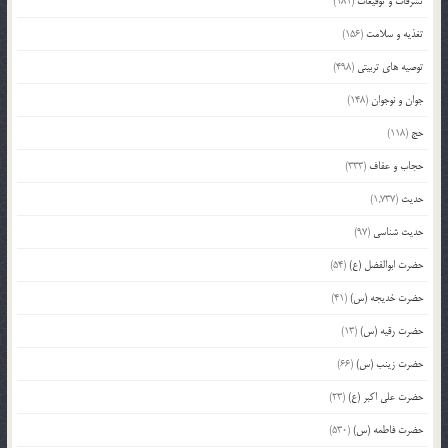
تشرفات و توقیعات
(181)
تغذیه و سلامت
(156)
توصیه های تربیتی
(498)
جوان و نوجوان
(148)
حج
(118)
حجاب و عفاف
(333)
حدیث
(1,737)
حدیث شناسی
(97)
حضرت ابوالفضل (ع)
(54)
حضرت خدیجه (س)
(41)
حضرت رقیه (س)
(13)
حضرت زینب (س)
(66)
حضرت علی اکبر (ع)
(23)
حضرت فاطمه (س)
(530)