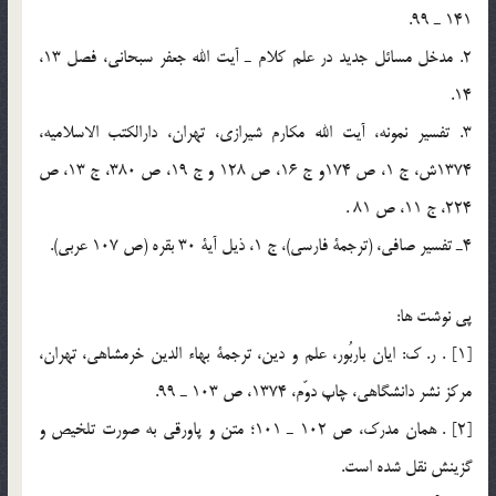
141 ـ 99.
2. مدخل مسائل جديد در علم كلام ـ آيت الله جعفر سبحاني، فصل 13،
14.
3. تفسير نمونه، آيت الله مكارم شيرازي، تهران، دارالکتب الاسلاميه،
1374ش، ج 1، ص 174و ج 16، ص 128 و ج 19، ص 380، ج 13، ص
224، ج 11، ص 81 .
4ـ تفسير صافي، (ترجمة فارسي)، ج 1، ذيل آية 30 بقره (ص 107 عربي).
پي نوشت ها:
[1] . ر. ك: ايان باربُور، علم و دين، ترجمة بهاء الدين خرمشاهي، تهران،
مركز نشر دانشگاهي، چاپ دوّم، 1374، ص 103 ـ 99.
[2] . همان مدرك، ص 102 ـ 101؛ متن و پاورقي به صورت تلخيص و
گزينش نقل شده است.