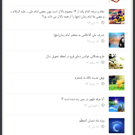
مقام و درجه كدام يك از 14 معصوم بالاتر است چون بعضي امام علي ـ عليه السلام ـ
و بعضي ها امام زمان (عج) را از همه بالاتر مي دانند چرا؟
12 دی 94
تشرف علي آقا قاضي به محضر امام زمان(عج)
15 دی 95
طرح همگانی خواندن دعای فرج در لحظه تحویل سال
27 اسفند 03
چهل حدیث نگاه به نامحرم
13 خرداد 94
آیا جرقه ظهور در یمن زده شده است ؟!
8 فروردین 94
ویژه ماه شعبان المعظّم
28 دی 04