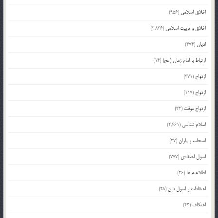
اخلاق اسلامی
(956)
اخلاق و تربیت اسلامی
(2,836)
ادیان
(474)
ارتباط با امام زمان (عج)
(14)
ازدواج
(371)
ازدواج
(117)
ازدواج موقت
(32)
اسلام شناسی
(2,661)
اصحاب و یاران
(37)
اصول اعتقادی
(777)
اطلاعیه ها
(26)
اعتقادات و اصول دین
(28)
اعتکاف
(43)