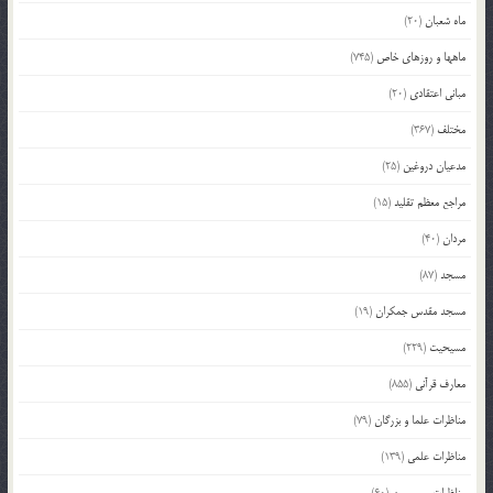
ماه شعبان
(20)
ماهها و روزهای خاص
(745)
مبانی اعتقادی
(20)
مختلف
(367)
مدعیان دروغین
(25)
مراجع معظم تقلید
(15)
مردان
(40)
مسجد
(87)
مسجد مقدس جمکران
(19)
مسیحیت
(229)
معارف قرآنی
(855)
مناظرات علما و بزرگان
(79)
مناظرات علمی
(139)
مناظرات معصومین
(60)