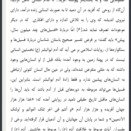
آن‌گاه از روحي كه آفريد در آن دميد تا به صورت انساني زنده درآمد، داراي
نيروي انديشه كه وي را به تلاش اندازد و داراي افكاري كه در ديگر
موجودات تصرف نمايد شد.[6] امّا دربارة «فسيل‌هاي چند ميليون سال،
پيش» بايد گفت؛ بر فرض تفسير صحيح باستان شناسان دربارة فسيل‌ها و
سنگواره‌ها از، روايات اسلامي بر مي آيد كه آدم ابوالبشر (ع) نخستين انساني
نيست كه در پهنة زمين به وجود آمده؛ بلكه قبل از او انسان‌هايي وجود
داشته كه به عللي منقرض شده‌‌اند، ولي در عين حال انسان كنوني ارتباطي
به انسان‌هاي پيشين ندارد و فقط زادة آدم ابوالبشر است. بنابراين اين،
فسيل‌ها مي‌تواند مربوطه به دوره‌هاي قبل از آدم باشد كه بايد آن‌ها را
انسان‌هاي ماقبل تاريخ حقيقي ناميد در روايتي آمده كه؛ «خدا هزار هزار
جهان آفريده و هزار هزار آدم «و أنتم في اخر تلك العوالم و اولئك
الآدميين» و شما در پايان آن جهانيان و آن آدميان قرار گرفته‌ايد. برخي از
مفسران آيات مربوط به خلافت آدم (ع) را مربوط به جانشيني آدم (ع) از