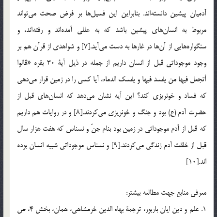
آدميان پيشين دانسته‌اند. بنابراين اين فسيل‌ها بر فرض صحت مي‌تواند
مربوط به انسان‌هاي پيشين باشد كه به عللي آمده‌اند و رفته‌اند، و
سنگواره‌هايي از آن‌ها در غارها به دست مي‌آيد.[7] و شواهدي از قرآن هم بر
وجود موجوداتي قبل از انسان داريم از جمله در ذيل آية 30 بقره «قالوا
أتجعل فيها من يفسد فيها و يفسك الدماء، آيا كسي را در زمين قرار مي‌دهي
كه فساد و خونريزي كند؟ اين آيه نشان مي‌دهد كه انسان‌هاي قبل از
حضرت آدم (ع) بود و جنگ و خونريزي مي‌كردند.[8] و در روايات هم داريم
كه قبل از آدم موجوداتي در زمين بود بنام جنّ و نسناس كه هفت هزار سال
قبل از خلقت آدم زندگي مي‌كردند.[9] و نسناس موجوداتي شبيه انسان بوده
اند.[10]
معرفي منابع جهت مطالعه بيشتر:
1. علم و دين ايان باربور، ترجمة بهاء الدين خرمشاهي، همان، بخش 4، ص