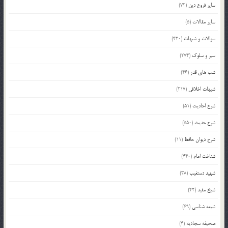
سایر فروع دین
(72)
سایر مقالات
(5)
سوالات و شبهات
(420)
سیر و سلوک
(274)
شب های قدر
(46)
شبهات اخلاقی
(217)
شرح احادیث
(51)
شرح حدیث
(550)
شرح دیوان حافظ
(11)
شناخت امام
(440)
شهید دستغیب
(38)
شیخ مفید
(42)
شیعه شناسی
(69)
صحیفه سجادیه
(4)