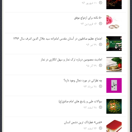
11 شهریور 96
50 نکته برای ازدواج موفق
16 فروردین 94
اجتماع عظیم صادقیون در آستان مقدس امامزاده سید جلال الدین اشرف سال 1396
29 تیر 96
احادیث معصومین درباره ترک نماز و سهل انگاری در نماز
29 آذر 95
چه نظراتی در مورد دجال وجود دارد؟
28 مرداد 94
سوالات طبی و پاسخ های امام صادق(ع)
28 اسفند 93
«نفس» خطرناک ترین دشمن انسان
26 اسفند 93