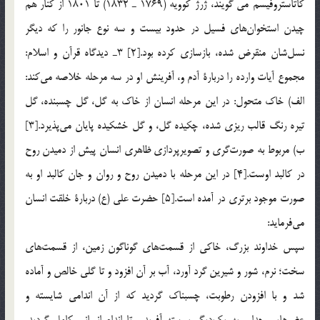
كاتاستروفيسم مي گويند، ژرژ كوويه (1769 ـ 1832) تا 1801 از كنار هم
چيدن استخوان‌هاي فسيل در حدود بيست و سه نوع جانور را كه ديگر
نسل‌شان منقرض شده، بازسازي كرده بود.[2] 3ـ ديدگاه قرآن و اسلام:
مجموع آيات وارده را دربارة آدم و، آفرينش او در سه مرحله خلاصه مي‌كند:
الف) خاك متحول: در اين مرحله انسان از خاك به گل، گل چسبنده، گل
تيره رنگ قالب ريزي شده، چكيده گل، و گل خشكيده پايان مي‌پذيرد.[3]
ب) مربوط به صورت‌گري و تصويرپردازي ظاهري انسان پيش از دميدن روح
در كالبد اوست.[4] در اين مرحله با دميدن روح و روان و جان كالبد او به
صورت موجود برتري در آمده است.[5] حضرت علي (ع) دربارة خلقت انسان
مي‌فرمايد:
سپس خداوند بزرگ، خاكي از قسمت‌هاي گوناگون زمين، از قسمت‌هاي
سخت؛ نرم، شور و شيرين گرد آورد، آب بر آن افزود و تا گلي خالص و آماده
شد و با افزودن رطوبت، چسبناك گرديد كه از آن اندامي شايسته و
عضوهايي جدا و به يك‌ديگر پيوسته آفريد… تا اندام انساني كامل گرديد،