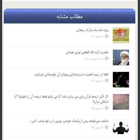
مطالب مشابه
ویژه نامه ماه مبارک رمضان
9 اسفند 03
حضرت آیت الله العظمی نوری همدانی
18 اردیبهشت 98
لطفا در زمينه اهميت شب‌زنده‌داري وموانع آن توضيحاتي بفرماييد.
2 اسفند 96
اگر تأثير ترجمه قرآن براي من بيشتر باشد آيا مي توانم فقط ترجمه آن را بخوانم؟ آيا
اشكالي ندارد؟
2 اسفند 96
خداوند نمي‌خواهد بيش از واجبات خودش، چيزي را بر خود واجب كني…
2 اسفند 96