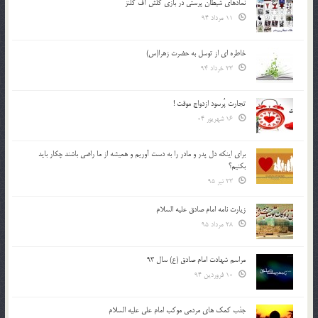
نمادهای شیطان پرستی در بازی کلش آف کلنز
11 مرداد 94
خاطره ای از توسل به حضرت زهرا(س)
23 خرداد 94
تجارت پُرسود ازدواج موقت !
16 شهریور 04
براي اينكه دل پدر و مادر را به دست آوريم و هميشه از ما راضي باشند چكار بايد
بكنيم؟
23 تیر 95
زیارت نامه امام صادق علیه السلام
28 مرداد 95
مراسم شهادت امام صادق (ع) سال 93
10 فروردین 94
جذب کمک های مردمی موکب امام علی علیه السلام