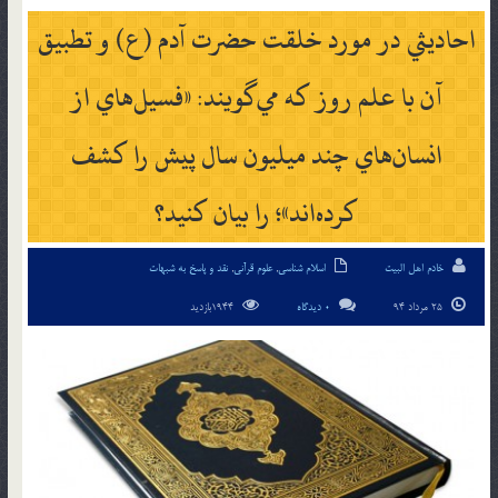
احاديثي در مورد خلقت حضرت آدم (ع) و تطبيق
آن با علم روز كه مي‌گويند: «فسيل‌هاي از
انسان‌هاي چند ميليون سال پيش را كشف
كرده‌اند»؛ را بيان كنيد؟
خادم اهل البیت
اسلام شناسی
,
علوم قرآنی
,
نقد و پاسخ به شبهات
25 مرداد 94
0 دیدگاه
1944بازدید