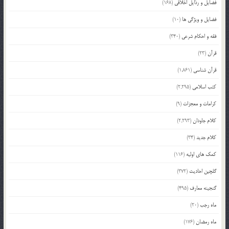
فضایل و رذایل اخلاقی
(168)
فضایل و ویژگی ها
(10)
فقه و احکام شرعی
(340)
قرآن
(23)
قرآن شناسی
(1,861)
کتب اسلامی
(2,295)
کرامات و معجزات
(9)
کلام جاودان
(2,293)
کلام جدید
(34)
کمک های اولیه
(116)
گلچین احادیث
(372)
گنجینه معارف
(495)
ماه رجب
(20)
ماه رمضان
(176)