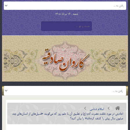
جمعه , 16 مرداد 1405
اسلام شناسی
احاديثي در مورد خلقت حضرت آدم (ع) و تطبيق آن با علم روز كه مي‌گويند: «فسيل‌هاي از انسان‌هاي چند
ميليون سال پيش را كشف كرده‌اند»؛ را بيان كنيد؟