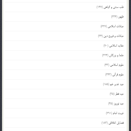
طب سنتی و گیاهی
(147)
ظهور
(334)
عبادات اسلامی
(627)
عبادات و فروع دین
(34)
عقاید اسلامی
(70)
علما و بزرگان
(224)
علوم اسلامی
(43)
علوم قرآنی
(343)
عید غدیر خم
(185)
عید فطر
(35)
عید نوروز
(45)
غیبت امام
(291)
فضایل اخلاقی
(183)