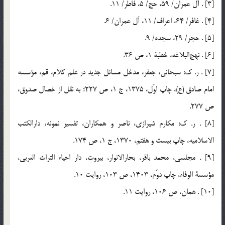
[3] . آل عمران/ 59، حج/ 5، فاطر/ 11.
[4] . غافر/ 64، اعراف/ 11، آل عمران/ 6.
[5] . حجر/ 29، سجده/ 9.
[6] . نهج‌البلاغه، خطبة 1، ص 36.
[7] . ر. ك: سبحاني، جعفر، مدخل مسائل جديد در علم كلام، قم، مؤسسه
امام صادق (ع)، چاپ اوّل، 1375، ج 1، ص 227؛ به نقل از خصال صدوق،
ص 277.
[8] . ر. ك: مكارم شيرازي، ناصر و همكاران، تفسير نمونه، دارالكتب
الاسلاميه، چاپ بيست و هفتم، 1370، ج 1، ص 174.
[9] . مجلسي، محمد باقر، بحارالانوار، بيروت، دار احياء التراث العربي،
مؤسسة الوفاء، چاپ دوّم، 1403، ص 103، روايت 10.
[10] . همان، ص 106، روايت 11.