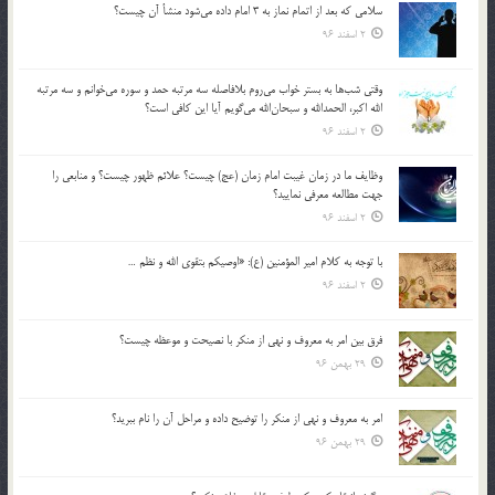
سلامي كه بعد از اتمام نماز به 3 امام داده مي‌شود منشأ آن چيست؟
2 اسفند 96
وقتي شب‌ها به بستر خواب مي‌روم بلافاصله سه مرتبه حمد و سوره مي‌خوانم و سه مرتبه
الله اكبر، الحمدالله و سبحان‌الله مي‌گويم آيا اين كافي است؟
2 اسفند 96
وظايف ما در زمان غيبت امام زمان (عج) چيست؟ علائم ظهور چيست؟ و منابعي را
جهت مطالعه معرفي نماييد؟
2 اسفند 96
با توجه به كلام امير المؤمنين (ع): «اوصيكم بتقوي الله و نظم …
2 اسفند 96
فرق بين امر به معروف و نهي از منكر با نصيحت و موعظه چيست؟
29 بهمن 96
امر به معروف و نهي از منكر را توضيح داده و مراحل آن را نام ببريد؟
29 بهمن 96