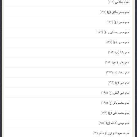
اعیاد اسلامی
(211)
امام جعفر صادق (ع)
(372)
امام حسن (ع)
(233)
امام حسن عسکری (ع)
(172)
امام حسین (ع)
(847)
امام رضا (ع)
(182)
امام زمان (عج)
(583)
امام سجاد (ع)
(227)
امام علی (ع)
(894)
امام علی النقی (ع)
(165)
امام محمد باقر (ع)
(165)
امام محمد تقی (ع)
(146)
امام موسی کاظم (ع)
(152)
امر به معروف و نهی از منکر
(63)