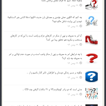
چگونه انتقاد كنيم كه طرف مقابل پرخاش نكند؟
29 بهمن 96
چه كنم كه الگوي عملي مؤمنين و مصداق بارز حديث «كونوا دعاة الناس بغير السنتكم»
شوم و اين روايت شامل حالم شود؟
29 بهمن 96
آيا امر به معروف و نهي از منكر در كارهاي حرام و واجب است، يا اين‌كه در كارهاي
مستحب و مكروه هم تحقق پيدا مي كند؟
29 بهمن 96
با چه شرايطي امر به معروف و نهي از منکر واجب است، و در صورت عدم توانايي بر امر
به معروف چه بايد کرد؟
29 بهمن 96
چگونه بر مسير زندگي دوستان و اطرافيان تاثير گذار باشيم و از …
29 بهمن 96
مدتي است كه دو برادر كوچكترم (14 و 21 ساله) با گرفتن چند CD …
29 بهمن 96