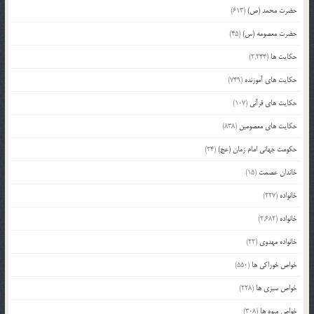
حضرت محمد (ص)
(613)
حضرت معصومه (س)
(45)
حکایت ها
(2,244)
حکایت های آموزنده
(749)
حکایت های قرآنی
(107)
حکایت های معصومین
(838)
حکومت جهانی امام زمان (عج)
(24)
خاندان عصمت
(15)
خانواده
(227)
خانواده
(2,682)
خانواده مهدوی
(22)
خواص خوراکی ها
(550)
خواص سبزی ها
(228)
خواص میوه ها
(308)