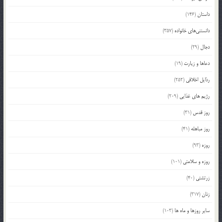
داستان
(146)
دانستنی‌های خانواده
(357)
دجال
(29)
دعاها و زیارت
(19)
رذایل اخلاقی
(252)
رژیم های غذایی
(209)
روز قدس
(31)
روز مباهله
(41)
روزه
(93)
روزه و سلامتی
(101)
زرتشتی
(40)
زنان
(317)
سایر روزها و ماه ها
(103)