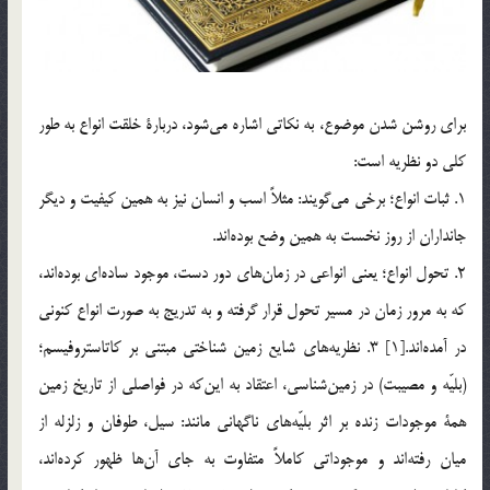
براي روشن شدن موضوع، به نكاتي اشاره مي‌شود، دربارة خلقت انواع به طور
كلي دو نظريه است:
1. ثبات انواع؛ برخي مي‌گويند: مثلاً اسب و انسان نيز به همين كيفيت و ديگر
جانداران از روز نخست به همين وضع بوده‌اند.
2. تحول انواع؛ يعني انواعي در زمان‌هاي دور دست، موجود ساده‌اي بوده‌اند،
كه به مرور زمان در مسير تحول قرار گرفته و به تدريج به صورت انواع كنوني
در آمده‌اند.[1] 3. نظريه‌هاي شايع زمين شناختي مبتني بر كاتاستروفيسم؛
(بليّه و مصيبت) در زمين‌شناسي، اعتقاد به اين‌كه در فواصلي از تاريخ زمين
همة موجودات زنده بر اثر بليّه‌هاي ناگهاني مانند: سيل، طوفان و زلزله از
ميان رفته‌اند و موجوداتي كاملاً متفاوت به جاي آن‌ها ظهور كرده‌اند،