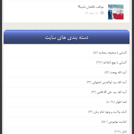
مواظب نگاهتان باشید!!!
18 اسفند 93
دسته بندی های سایت
آشنایی با صحیفه سجادیه
(56)
آشنایی با نهج البلاغه
(392)
آیت الله بهجت
(54)
آیت الله سید ابوالحسن اصفهانی
(43)
آیت الله سید علی آقا قاضی
(42)
ائمه اطهار
(5,038)
اثبات ولایت و وجود امام زمان
(73)
احادیث موضوعی
(550)
اخبار
(717)