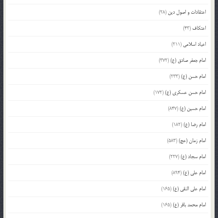
اعتقادات و اصول دین
(28)
اعتکاف
(43)
اعیاد اسلامی
(211)
امام جعفر صادق (ع)
(372)
امام حسن (ع)
(233)
امام حسن عسکری (ع)
(172)
امام حسین (ع)
(847)
امام رضا (ع)
(182)
امام زمان (عج)
(583)
امام سجاد (ع)
(227)
امام علی (ع)
(894)
امام علی النقی (ع)
(165)
امام محمد باقر (ع)
(165)