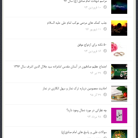
مراسم شهادت امام صادق (ع) سال 93
10 فروردین 94
جذب کمک های مردمی موکب امام علی علیه السلام
11 شهریور 96
50 نکته برای ازدواج موفق
16 فروردین 94
اجتماع عظیم صادقیون در آستان مقدس امامزاده سید جلال الدین اشرف سال 1396
29 تیر 96
احادیث معصومین درباره ترک نماز و سهل انگاری در نماز
29 آذر 95
چه نظراتی در مورد دجال وجود دارد؟
28 مرداد 94
سوالات طبی و پاسخ های امام صادق(ع)