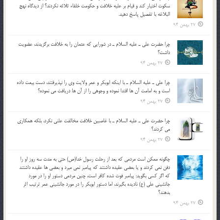
سکوت اختيار کند و قيام بر عليه خلافت و حکومت خلفاء ثلاثه نکردند؟ از ديدگاه نهج
البلاغه با تفصيل پاسخ دهيد.
27 بهمن 94
چرا حضرت علي ـ عليه السلام ـ در شورايي كه عثمان را به خلافت برگزيدند، عضويت
داشت؟
27 بهمن 94
چرا علي ـ عليه السلام ـ با اينكه ابوبكر و عمر ولايت وي را نپذيرفتند، دست بيعت داده
است و به امامت آن ها اقتدا نموده و وجوهي را از آن ها دريافت مي نموده؟
27 بهمن 94
چرا حضرت علي ـ عليه السلام ـ با غاصبين خلافت مخالفت علني نکرد، بلكه همكاري
مي کردند؟
27 بهمن 94
چگونه ممكن است مردمي كه بعد از رحلت رسول خدا(ص) حتی به مدت سه روز او را
دفن نمي كردند و یا بعضي عقيده داشتند كه پيامبر نمي ميرد و بعضي ها عقيده داشتند
كه اگر كسي بگويد: پيامبر فوت شده كافر است، چنین مردمی دستور او را در مورد
جانشيني علي (ع) ناديده بگيرند، اما دستور ابوبكر را در مورد جانشيني عمر ترتیب اثر
بدهند؟
27 بهمن 94