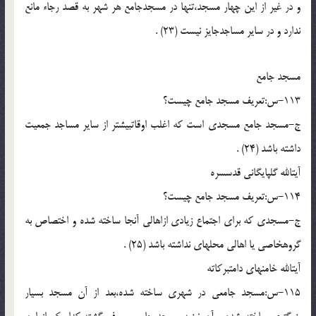
و در غیر از این چهار مسجد،تنها در مسجدجامع هر شهر به قصد رجاء مانع
ندارد و در سایر مساجدجایز نیست (23) .
مسجد جامع
113-س:تعریف مسجد جامع چیست؟
ج-مسجد جامع مسجدى است که اغلب اوقات‏بیشتر از سایر مساجد جمعیت
داشته باشد (24) .
آیت‏الله گلپایگانى قدس‏سره
114-س:تعریف مسجد جامع چیست؟
ج-مسجدى که براى اجتماع زیادى ازاهالى آنجا ساخته شده و اختصاص به
گروه‏خاصى یا اهالى محله‏اى نداشته باشد (25) .
آیت‏الله خامنه‏اى دامت‏برکاته
115-س:مسجد جامعى در شهرى ساخته شده،بعد از آن مسجد بسیار