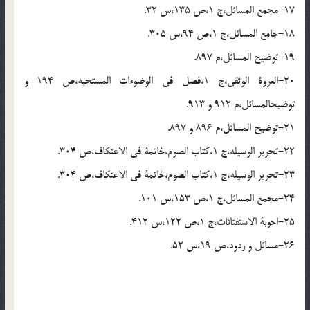
17-مجمع المسائل،ج 1،ص 135،س 32.
18-جامع المسائل،ج 1،ص 94،س 305.
19-توضیح المسائل،م 897.
20-العروة الوثقى،ج 1،فصل فى الوضوءات المستحبه،ص 194 و
توضیح‏المسائل،م 912 و 913.
21-توضیح المسائل،م 896 و 897.
22-تحریر الوسیله،ج 1،کتاب الصوم،خاتمة فى الاعتکاف،ص 304.
23-تحریر الوسیله،ج 1،کتاب الصوم،خاتمة فى الاعتکاف،ص 304.
24-مجمع المسائل،ج 1،ص 153،س 101.
25-اجوبة الاستفتائات،ج 1،ص 122،س 412.
26-مسائل و ردود،ص 19،س 52.