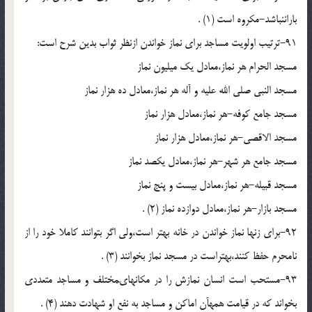
باران‏نباشد-مکروه است (1) .
91-ترتیب اولویت مساجد براى نماز خواندن ازنظر ثواب بدین شرح است:
مسجد الحرام هر نماز،معادل یک میلیون نماز
مسجد النبى صلى الله علیه و آله هر نماز،معادل ده هزار نماز
مسجد جامع کوفه-هر نماز،معادل هزار نماز
مسجد الاقصى-هر نماز،معادل هزار نماز
مسجد جامع هر شهر-هر نماز،معادل یکصد نماز
مسجد قبیله-هر نماز،معادل بیست و پنج نماز
مسجد بازار-هر نماز،معادل دوازده نماز (2) .
92-براى زنها نماز خواندن در خانه بهتر است،ولى اگر بتوانند کاملا خود را از
نامحرم حفظ کنند،بهتراست در مسجد نماز بخوانند (3) .
93-مستحب است انسان نمازش را در مکانهاى‏مختلف و مساجد متعددى
بخواند که در قیامت همه‏آن اماکن و مساجد به نفع او شهادت دهند (4) .