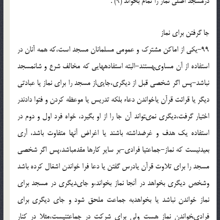
درمسجد اصلى نماز را تمام بخواند (9) .
جا گرفتن براى نماز
99-یکى از اماکن مشترک و عمومى مسلمانان مسجد است،که همه آنان در
استفاده از آن مساوى‏هستند-البته استفاده‏هایى که مخالف شرع و شان‏مسجد
نباشد-پس اگر شخصى قبل از دیگرى،جایى‏از مسجد را براى نماز یا عبادتى
دیگر یا قرائت قرآن یاخواندن دعاء بلکه تدریس یا موعظه کردن و فتوا دادن‏در
اختیار گرفت،دیگرى نمى‏تواند آن جا را از او بگیرد، خواه فرد اول و دوم در
استفاده یک هدف و غرض‏داشته باشند یا اغراض آنها متفاوت باشد، آرى
بعیدنیست که نماز-جماعت‏یا فرادى-بر سایر کارها مقدم‏باشد،پس اگر شخصى
مسجد را براى تلاوت قرآن یادرس گفتن یا دعا فرا خواندن اشغال کرده باشد
وشخص دیگرى بخواهد در آنجا نماز بخواند،و جاى‏دیگرى در مسجد براى
نماز خواندن نباشد یا بخواهدبه جماعت ملحق شود و جاى دیگرى براى
فرادى‏خواندن نماز هست ولى براى شرکت در جماعت‏نیست،مثلا در کنار