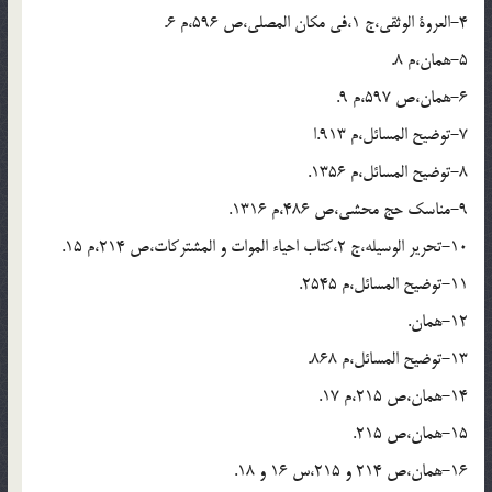
4-العروة الوثقى،ج 1،فى مکان المصلى،ص 596،م 6.
5-همان،م 8.
6-همان،ص 597،م 9.
7-توضیح المسائل،م 913.ا
8-توضیح المسائل،م 1356.
9-مناسک حج محشى،ص 486،م 1316.
10-تحریر الوسیله،ج 2،کتاب احیاء الموات و المشترکات،ص 214،م 15.
11-توضیح المسائل،م 2545.
12-همان.
13-توضیح المسائل،م 868.
14-همان،ص 215،م 17.
15-همان،ص 215.
16-همان،ص 214 و 215،س 16 و 18.