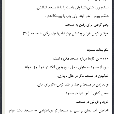
هنگام وارد شدن،ابتدا پاى راست را داخل‏مسجد گذاشتن.
هنگام بیرون آمدن،ابتدا پاى چپ را بیرون‏گذاشتن.
وضو گرفتن،براى رفتن به مسجد.
خوشبو کردن خود و پوشیدن بهتر لباسها براى‏رفتن به مسجد (20) .
مکروهات مسجد
110-این کارها درباره مسجد مکروه است:
عبور از مسجد،به عنوان محل عبور،بدون آنکه در آنجا نماز بخواند.
خوابیدن در مسجد مگر در حال ناچارى.
فریاد زدن در مسجد و صدا را بلند کردن،مگربراى اذان.
سخن گفتن از امور دنیا در مسجد.
خرید و فروش در مسجد.
انداختن آب دهان و بینى در مسجد(اگر بى‏احترامى به مسجد باشد حرام