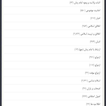
اثبات ولایت و وجود امام زمان
(73)
احادیث موضوعی
(550)
اخبار
(717)
اخلاق اسلامی
(956)
اخلاق و تربیت اسلامی
(2,836)
ادیان
(474)
ارتباط با امام زمان (عج)
(14)
ازدواج
(371)
ازدواج
(117)
ازدواج موقت
(32)
اسلام شناسی
(2,661)
اصحاب و یاران
(37)
اصول اعتقادی
(777)
اطلاعیه ها
(26)