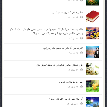
28 اسفند 93
«نفس» خطرناک ترین دشمن انسان
26 اسفند 93
مقام و درجه كدام يك از 14 معصوم بالاتر است چون بعضي امام علي ـ عليه السلام ـ
و بعضي ها امام زمان (عج) را از همه بالاتر مي دانند چرا؟
12 دی 94
تشرف علي آقا قاضي به محضر امام زمان(عج)
15 دی 95
طرح همگانی خواندن دعای فرج در لحظه تحویل سال
27 اسفند 03
چهل حدیث نگاه به نامحرم
13 خرداد 94
آیا جرقه ظهور در یمن زده شده است ؟!
8 فروردین 94