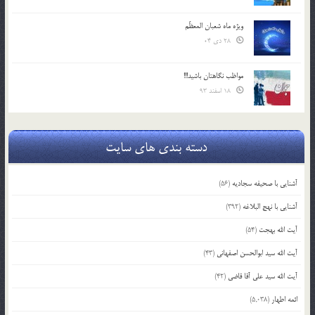
ویژه ماه شعبان المعظّم
28 دی 04
مواظب نگاهتان باشید!!!
18 اسفند 93
دسته بندی های سایت
آشنایی با صحیفه سجادیه
(56)
آشنایی با نهج البلاغه
(392)
آیت الله بهجت
(54)
آیت الله سید ابوالحسن اصفهانی
(43)
آیت الله سید علی آقا قاضی
(42)
ائمه اطهار
(5,038)