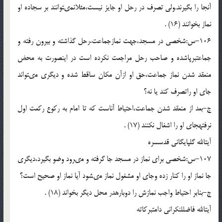
آن‏جا را بگیرند.ولى تصرف در رحل او جایز نیست،مثلانمى‏توانند بر سجاده او
نماز بخوانند (16) .
106-س:شخصى در مسجد،جهت نمازجماعت،رحل گذاشته و بیرون رفته و
جماعت‏برپاشده و صاحب رحل مراجعت نکرده است در این‏صورت به محض
منعقد شدن نماز جماعت،حق او ازآن مکان ساقط شده و دیگرى مى‏تواند
جاى او راتصرف کند یا نه؟
ج-بعد از منعقد شدن جماعت،احتیاط آن‏است که تا امام به رکوع رکعت اول
نرفته‏جاى او را اشغال نکنند (17) .
آیت‏الله گلپایگانى قدس‏سره
107-س:شخصى براى نماز در مسجد جا گرفته و مى‏رود وضو بگیرد،دیگرى
جا نماز او را کنار زده وجاى او مشغول نماز مى‏شود آیا نماز او صحیح است؟
ج-بنابر احتیاط واجب نمازش را دوباره‏در محل دیگر بخواند (18) .
آیت‏الله فاضل‏لنکرانى دامت‏برکاته