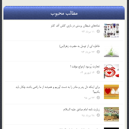
مطالب محبوب
نمادهای شیطان پرستی در بازی کلش آف کلنز
11 مرداد 94
خاطره ای از توسل به حضرت زهرا(س)
23 خرداد 94
تجارت پُرسود ازدواج موقت !
16 شهریور 04
براي اينكه دل پدر و مادر را به دست آوريم و هميشه از ما راضي باشند چكار بايد
بكنيم؟
23 تیر 95
زیارت نامه امام صادق علیه السلام
28 مرداد 95