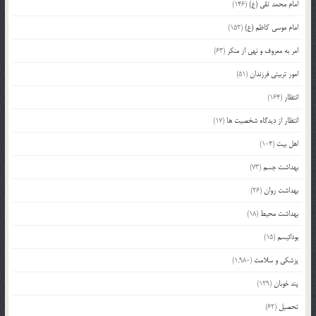
امام محمد تقی (ع)
(146)
امام موسی کاظم (ع)
(152)
امر به معروف و نهی از منکر
(63)
امور تربیتی فرزندان
(51)
انتظار
(164)
انتظار از دیدگاه شخصیت ها
(17)
اهل بیت
(104)
بهداشت جسم
(73)
بهداشت روان
(26)
بهداشت محیط
(18)
بودائیسم
(15)
پزشکی و سلامت
(1,980)
پند خوبان
(129)
تحصیل
(62)