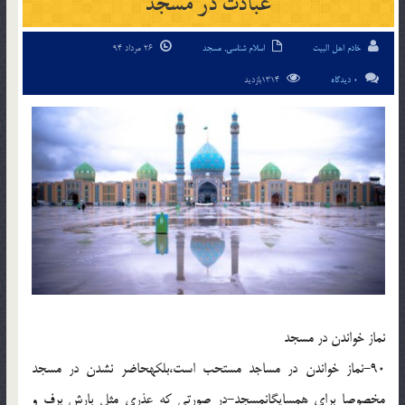
عبادت در مسجد
خادم اهل البیت
اسلام شناسی
,
مسجد
26 مرداد 94
0 دیدگاه
1314بازدید
نماز خواندن در مسجد
90-نماز خواندن در مساجد مستحب است،بلکه‏حاضر نشدن در مسجد
مخصوصا براى همسایگان‏مسجد-در صورتى که عذرى مثل بارش برف و