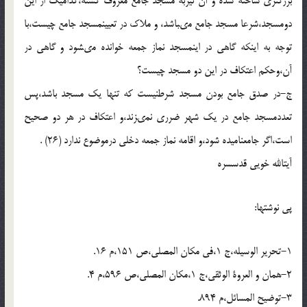
بزرگترى ساخته شده و آن نیزبه مسجد جامع معروف گشته،کدامیک از این
دومسجد،شرعا مسجد جامع مى‏باشد، و ملاک در تعیین‏مسجد جامع چیست،با
توجه به اینکه گاهى در این‏مسجد نماز جمعه خوانده مى‏شود و گاهى در
آن،وحکم اعتکاف در این دو مسجد چیست؟
ج-در صدق جامع بودن مسجد شرطنیست که تنها یک مسجد باشد،پس
تعددمسجد جامع در یک شهر ضررى نمى‏زند،و اعتکاف در هر دو صحیح
است،اگر جامع‏نامیده شود،و اقامه نماز جمعه دخلى درموضوع ندارد (26) .
آیت‏الله خویى قدس‏سره
پى‏ نوشتها:
1-تحریر الوسیله،ج 1،فى مکان المصلى،ص 151،م 16.
2-همان و العروة الوثقى،ج 1،مکان المصلى،ص 596،م 4.
3-توضیح المسائل،م 894.