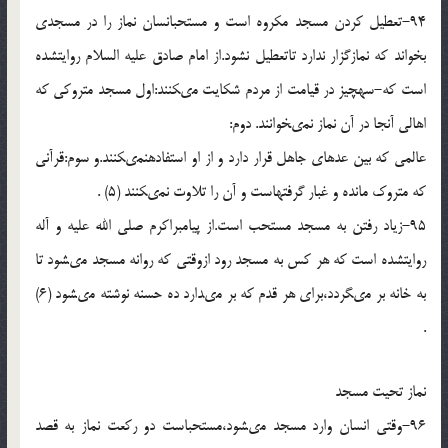
94-تعطیل کردن مسجد مکروه است و مستحب‏انسان نماز را در مسجدى
بخواند که نمازگزار ندارد تاتعطیل نشود.از امام صادق علیه السلام روایت‏شده
است که-سه‏چیز در قیامت از مردم شکایت مى‏کنند:اول مسجد متروکى که
اهالى آنجا در آن نماز نمى‏خوانند. دوم:
عالمى که بین عده‏اى جاهل قرار دارد و از او استفاده‏نمى‏کنند.و سوم:قرآنى
که متروک مانده و غبار گرفته‏است و آن را تلاوت نمى‏کنند (5) .
95-زیاد رفتن به مسجد مستحب است.از پیامبراکرم صلى الله علیه و آله
روایت‏شده است که هر کس به مسجد رود ازوقتى که روانه مسجد مى‏شود تا
به خانه بر مى‏گردد،براى هر قدم که بر مى‏دارد ده حسنه نوشته مى‏شود (6)
.
نماز تحیت مسجد
96-وقتى انسان وارد مسجد مى‏شود،مستحب‏است دو رکعت نماز به قصد