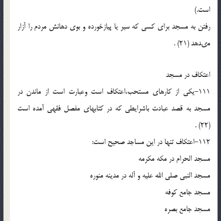
است.)
رفتن به مسجد براى کسى که سیر یا پیازخورده و بوى دهانش مردم را آزار
مى‏دهد (21) .
اعتکاف در مسجد
111-یکى از کارهاى مستحب،اعتکاف است وعبارت است از ماندن در
مسجد به قصد عبادت باشرایطى که در کتابهاى مفصل فقهى آمده است
(22) .
112-اعتکاف تنها در این مساجد صحیح است:
مسجد الحرام در مکه مکرمه
مسجد النبى صلى الله علیه و آله در مدینه منوره
مسجد جامع کوفه
مسجد جامع بصره