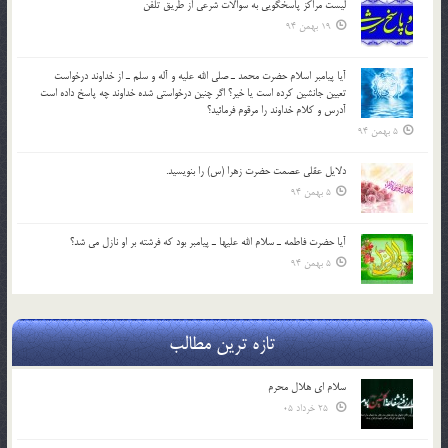
لیست مراکز پاسخگویی به سوالات شرعی از طریق تلفن
19 بهمن 94
آيا پيامبر اسلام حضرت محمد ـ صلي الله عليه و آله و سلم ـ از خداوند درخواست
تعيين جانشين کرده است يا خير؟ اگر چنين درخواستي شده خداوند چه پاسخ داده است
آدرس و کلام خداوند را مرقوم فرمائيد؟
5 بهمن 94
دلايل عقلي عصمت حضرت زهرا (س) را بنويسيد.
5 بهمن 94
آيا حضرت فاطمه ـ سلام الله عليها ـ پيامبر بود كه فرشته بر او نازل مي شد؟
5 بهمن 94
تازه ترین مطالب
سلام ای هلال محرم
25 خرداد 05