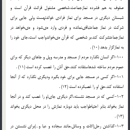
صفوف به هم فشرده نمازجماعت،شخصى مشغول قرائت قرآن است و
شبستان دیگرى در مسجد براى نماز فرادى خواندن‏هست ولى جایى براى
شرکت در نماز جماعت‏باقى‏نمانده و فردى وارد مى‏شود و مى‏خواهد در
نمازجماعت‏شرکت کند،بر شخصى که قرآن مى‏خواندواجب است،جاى خود را
به نمازگزار بدهد (10) .
100-اگر انسان نگذارد مردم از مسجد و مدرسه وپل و جاهاى دیگر که براى
عموم مردم ساخته شده‏استفاده کنند،حق آنان را غصب کرده است (11) .
101-اگر کسى در مسجد جایى براى خود بگیرد ودیگرى نگذارد که از آنجا
استفاده کند،حق او را غصب‏کرده است (12) .
102-کسى که در مسجد نشسته،اگر دیگرى جاى‏او را غصب کند و در آنجا
نماز بخواند بنابر احتیاطواجب باید دوباره نمازش را در محل دیگرى بخواند
(13) .
103-گذاشتن رحل(اثاث و وسائل،مانند سجاده و عبا و…)براى نشستن در