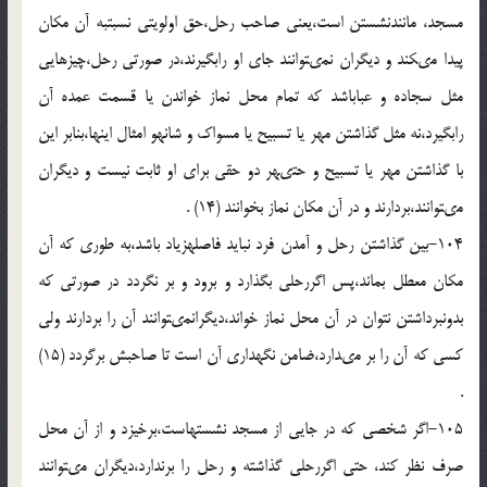
مسجد، مانندنشستن است،یعنى صاحب رحل،حق اولویتى نسبت‏به آن مکان
پیدا مى‏کند و دیگران نمى‏توانند جاى او رابگیرند،در صورتى رحل،چیزهایى
مثل سجاده و عباباشد که تمام محل نماز خواندن یا قسمت عمده آن
رابگیرد،نه مثل گذاشتن مهر یا تسبیح یا مسواک و شانه‏و امثال اینها،بنابر این
با گذاشتن مهر یا تسبیح و حتى‏هر دو حقى براى او ثابت نیست و دیگران
مى‏توانند،بردارند و در آن مکان نماز بخوانند (14) .
104-بین گذاشتن رحل و آمدن فرد نباید فاصله‏زیاد باشد،به طورى که آن
مکان معطل بماند،پس اگررحلى بگذارد و برود و بر نگردد در صورتى که
بدون‏برداشتن نتوان در آن محل نماز خواند،دیگران‏مى‏توانند آن را بردارند ولى
کسى که آن را بر مى‏دارد،ضامن نگهدارى آن است تا صاحبش برگردد (15)
.
105-اگر شخصى که در جایى از مسجد نشسته‏است،برخیزد و از آن محل
صرف نظر کند، حتى اگررحلى گذاشته و رحل را برندارد،دیگران مى‏توانند