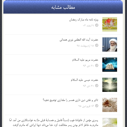
مطالب مشابه
ویژه نامه ماه مبارک رمضان
9 اسفند 03
حضرت آیت الله العظمی نوری همدانی
18 اردیبهشت 98
حضرت مریم علیه السلام
21 دی 96
حضرت عیسی علیه السلام
21 دی 96
تاثير و نقش دين داري همسر را مقداري توضيح دهيد؟
16 فروردین 95
پسري مؤمن از خانوادة خوب (نسبتاً فاميل و همساية قبلي ما) به خواستگاري من آمد. امّا
مادرم به خاطر لاغر بودن پسر مخالفت كرد. خدا مي‌داند تنها ايرادي كه مادرم گرفت