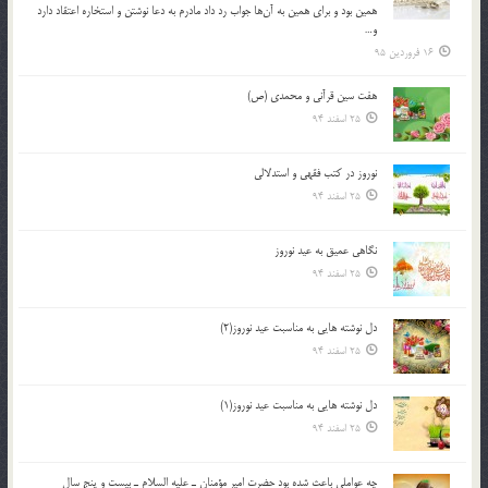
همين بود و براي همين به آن‌ها جواب رد داد مادرم به دعا نوشتن و استخاره اعتقاد دارد
و…
16 فروردین 95
هفت سین قرآنی و محمدی (ص)
25 اسفند 94
نوروز در كتب فقهى و استدلالى‏
25 اسفند 94
نگاهى عميق به عيد نوروز
25 اسفند 94
دل نوشته هایی به مناسبت عید نوروز(2)
25 اسفند 94
دل نوشته هایی به مناسبت عید نوروز(1)
25 اسفند 94
چه عواملي باعث شده بود حضرت امير مؤمنان ـ عليه السلام ـ بيست و پنج سال