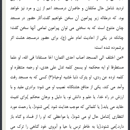
تردید شامل حال مکلفان و حاضران درمسجد اعم از زن و مرد نیز خواهد
بود. که درمقاله زیر پیرامون آن سخن خواهیم گفت.آثار حضور در مسجد
چنان متنوع است که به سختی می توان پیرامون تمامی آنها سخن گفت؛
چنانکه در یکی از احادیت امام علی (ع)، برای حضور درمسجد هشت اثر
برشمرده شده است:
«من اختلف الی المسجد اصاب احدی الثمان؛ اخا مستفادا فی الله، او علما
مستطرفا او ایه محکمه او یسمع کلمه تدل علی هدی، او رحمه منتظره او
کلمه ترده عن ردی، او یترک ذنبا خشیه اوحیاء(3) کسی که به مسجد رفت
وآمد می کند، یکی از منافع هشتگانه نصیب او می شود: برادری مفید و با
ارزش در راه خدا، یا علم و دانش نو، یا دلیل و برهان محکم ]برای تثبیت
عقاید می یابد.[ یا کلماتی که موجب هدایت شود ]می شنود[، یا رحمت مورد
انتظاری ]شامل حال او می شود[، یا مواعظی که او را از فساد و گناه باز
دارد.]می شنود،[یا به خاطر ترس یا حیا و آبروی خود گناهی را ترک می