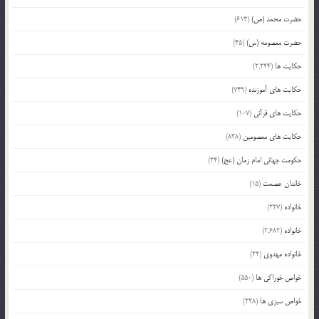
حضرت محمد (ص)
(613)
حضرت معصومه (س)
(45)
حکایت ها
(2,244)
حکایت های آموزنده
(749)
حکایت های قرآنی
(107)
حکایت های معصومین
(838)
حکومت جهانی امام زمان (عج)
(24)
خاندان عصمت
(15)
خانواده
(227)
خانواده
(2,682)
خانواده مهدوی
(22)
خواص خوراکی ها
(550)
خواص سبزی ها
(228)