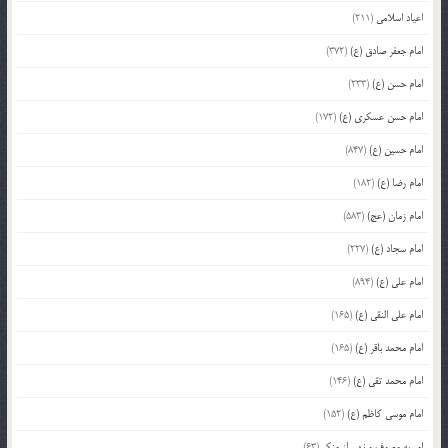
اعیاد اسلامی
(211)
امام جعفر صادق (ع)
(372)
امام حسن (ع)
(233)
امام حسن عسکری (ع)
(172)
امام حسین (ع)
(847)
امام رضا (ع)
(182)
امام زمان (عج)
(583)
امام سجاد (ع)
(227)
امام علی (ع)
(894)
امام علی النقی (ع)
(165)
امام محمد باقر (ع)
(165)
امام محمد تقی (ع)
(146)
امام موسی کاظم (ع)
(152)
امر به معروف و نهی از منکر
(63)