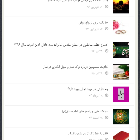
جذب کمک های مردمی موکب امام علی علیه السلام
11 شهریور 96
50 نکته برای ازدواج موفق
16 فروردین 94
اجتماع عظیم صادقیون در آستان مقدس امامزاده سید جلال الدین اشرف سال 1396
29 تیر 96
احادیث معصومین درباره ترک نماز و سهل انگاری در نماز
29 آذر 95
چه نظراتی در مورد دجال وجود دارد؟
28 مرداد 94
سوالات طبی و پاسخ های امام صادق(ع)
28 اسفند 93
«نفس» خطرناک ترین دشمن انسان