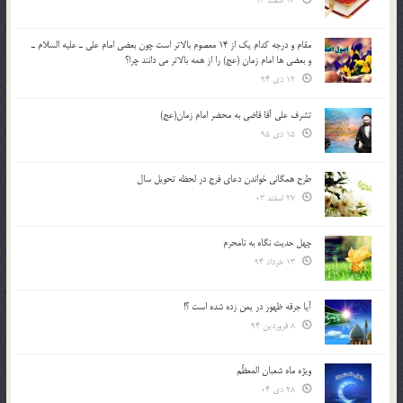
26 اسفند 93
مقام و درجه كدام يك از 14 معصوم بالاتر است چون بعضي امام علي ـ عليه السلام ـ
و بعضي ها امام زمان (عج) را از همه بالاتر مي دانند چرا؟
12 دی 94
تشرف علي آقا قاضي به محضر امام زمان(عج)
15 دی 95
طرح همگانی خواندن دعای فرج در لحظه تحویل سال
27 اسفند 03
چهل حدیث نگاه به نامحرم
13 خرداد 94
آیا جرقه ظهور در یمن زده شده است ؟!
8 فروردین 94
ویژه ماه شعبان المعظّم
28 دی 04