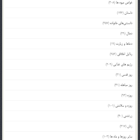
خواص میوه ها
(308)
داستان
(146)
دانستنی‌های خانواده
(357)
دجال
(29)
دعاها و زیارت
(19)
رذایل اخلاقی
(252)
رژیم های غذایی
(209)
روز قدس
(31)
روز مباهله
(41)
روزه
(93)
روزه و سلامتی
(101)
زرتشتی
(40)
زنان
(317)
سایر روزها و ماه ها
(103)