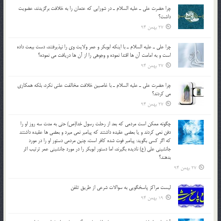
چرا حضرت علي ـ عليه السلام ـ در شورايي كه عثمان را به خلافت برگزيدند، عضويت
داشت؟
27 بهمن 94
چرا علي ـ عليه السلام ـ با اينكه ابوبكر و عمر ولايت وي را نپذيرفتند، دست بيعت داده
است و به امامت آن ها اقتدا نموده و وجوهي را از آن ها دريافت مي نموده؟
27 بهمن 94
چرا حضرت علي ـ عليه السلام ـ با غاصبين خلافت مخالفت علني نکرد، بلكه همكاري
مي کردند؟
27 بهمن 94
چگونه ممكن است مردمي كه بعد از رحلت رسول خدا(ص) حتی به مدت سه روز او را
دفن نمي كردند و یا بعضي عقيده داشتند كه پيامبر نمي ميرد و بعضي ها عقيده داشتند
كه اگر كسي بگويد: پيامبر فوت شده كافر است، چنین مردمی دستور او را در مورد
جانشيني علي (ع) ناديده بگيرند، اما دستور ابوبكر را در مورد جانشيني عمر ترتیب اثر
بدهند؟
27 بهمن 94
لیست مراکز پاسخگویی به سوالات شرعی از طریق تلفن
19 بهمن 94