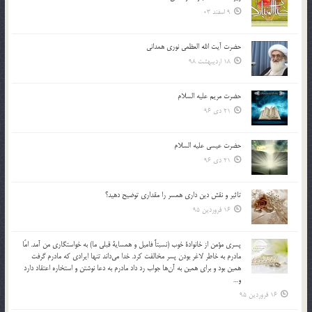
9 اسفند 03
حضرت آیت الله العظمی نوری همدانی
18 اردیبهشت 98
حضرت مریم علیه السلام
21 دی 96
حضرت عیسی علیه السلام
21 دی 96
تاثير و نقش دين داري همسر را مقداري توضيح دهيد؟
16 فروردین 95
پسري مؤمن از خانوادة خوب (نسبتاً فاميل و همساية قبلي ما) به خواستگاري من آمد. امّا
مادرم به خاطر لاغر بودن پسر مخالفت كرد. خدا مي‌داند تنها ايرادي كه مادرم گرفت
همين بود و براي همين به آن‌ها جواب رد داد مادرم به دعا نوشتن و استخاره اعتقاد دارد
و…
16 فروردین 95