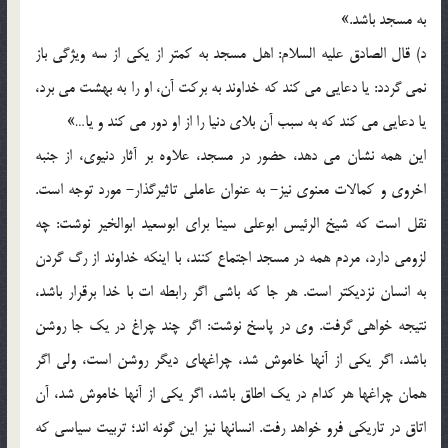
به مسجد باشد.»
د) قال الصادق علیه السلام: اهل مسجد به کمتر از یکی از سه ویژگی باز
نمی گردد: یا دعایی می کند که خداوند به برکت آن، او را به بهشت می برد،
یا دعایی می کند که به سبب آن بلای دنیا را از او دور می کند و یا…»
این همه نشان می دهد، حضور در مسجد، علاوه بر آثار دنیوی، از جنبه
اخروی و کمالات معنوی نیز- به عنوان عاملی تاثیرگذار- مورد توجه است.
نقل است که شیخ الرئیس ابوعلی سینا برای ابوسعید ابوالخیر نوشت: چه
لزومی دارد، مردم همه در مسجد اجتماع کنند، با اینکه خداوند از رگ گردن
به انسان نزدیکتر است. هر جا که باشی اگر رابطه ات با خدا برقرار باشد،
نتیجه خواهی گرفت. وی در پاسخ نوشت: اگر چند چراغ در یک جا روشن
باشد، اگر یکی از آنها خاموش شد، چراغهای دیگر روشن است، ولی اگر
همان چراغها هر کدام در یک اطاق باشد، اگر یکی از آنها خاموش شد، آن
اتاق در تاریکی فرو خواهد رفت. انسانها نیز این گونه اند؛ تربیت سیاسی که