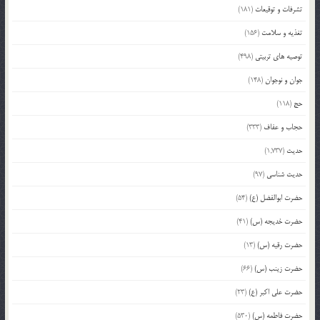
تشرفات و توقیعات
(181)
تغذیه و سلامت
(156)
توصیه های تربیتی
(498)
جوان و نوجوان
(148)
حج
(118)
حجاب و عفاف
(333)
حدیث
(1,737)
حدیث شناسی
(97)
حضرت ابوالفضل (ع)
(54)
حضرت خدیجه (س)
(41)
حضرت رقیه (س)
(13)
حضرت زینب (س)
(66)
حضرت علی اکبر (ع)
(23)
حضرت فاطمه (س)
(530)