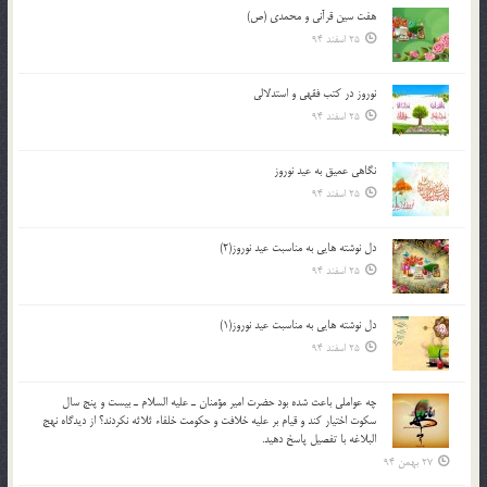
هفت سین قرآنی و محمدی (ص)
25 اسفند 94
نوروز در كتب فقهى و استدلالى‏
25 اسفند 94
نگاهى عميق به عيد نوروز
25 اسفند 94
دل نوشته هایی به مناسبت عید نوروز(2)
25 اسفند 94
دل نوشته هایی به مناسبت عید نوروز(1)
25 اسفند 94
چه عواملي باعث شده بود حضرت امير مؤمنان ـ عليه السلام ـ بيست و پنج سال
سکوت اختيار کند و قيام بر عليه خلافت و حکومت خلفاء ثلاثه نکردند؟ از ديدگاه نهج
البلاغه با تفصيل پاسخ دهيد.
27 بهمن 94