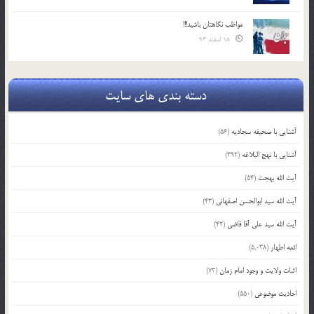
مواظب نگاهتان باشید!!!
18 اسفند 93
دسته بندی های سایت
آشنایی با صحیفه سجادیه
(56)
آشنایی با نهج البلاغه
(392)
آیت الله بهجت
(54)
آیت الله سید ابوالحسن اصفهانی
(43)
آیت الله سید علی آقا قاضی
(42)
ائمه اطهار
(5,038)
اثبات ولایت و وجود امام زمان
(73)
احادیث موضوعی
(550)