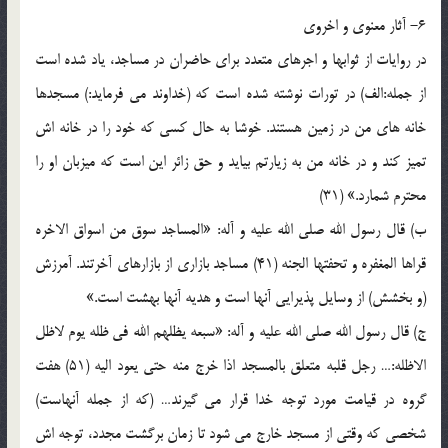
6- آثار معنوی و اخروی
در روایات از ثوابها و اجرهای متعدد برای حاضران در مساجد، یاد شده است
از جمله:الف) در تورات نوشته شده است که (خداوند می فرماید:) مسجدها
خانه های من در زمین هستند. خوشا به حال کسی که خود را در خانه اش
تمیز کند و در خانه من به زیارتم بیاید و حق زائر این است که میزبان او را
محترم شمارد.» (31)
ب) قال رسول الله صلی الله علیه و آله: «المساجد سوق من اسواق الاخره
قراها المغفره و تحفتها الجنه (41) مساجد بازاری از بازارهای آخرتند. آمرزش
(و بخشش) از وسایل پذیرایی آنها است و هدیه آنها بهشت است.»
ج) قال رسول الله صلی الله علیه و آله: «سبعه یظلهم الله فی ظله یوم لاظل
الاظله:… رجل قلبه متعلق بالمسجد اذا خرج منه حتی یعود الیه (51) هفت
گروه در قیامت مورد توجه خدا قرار می گیرند… (که از جمله آنهاست)
شخصی که وقتی از مسجد خارج می شود تا زمان برگشت مجدد، توجه اش