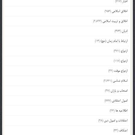
اخبار
(717)
اخلاق اسلامی
(956)
اخلاق و تربیت اسلامی
(2,836)
ادیان
(474)
ارتباط با امام زمان (عج)
(14)
ازدواج
(371)
ازدواج
(117)
ازدواج موقت
(32)
اسلام شناسی
(2,661)
اصحاب و یاران
(37)
اصول اعتقادی
(777)
اطلاعیه ها
(26)
اعتقادات و اصول دین
(28)
اعتکاف
(43)