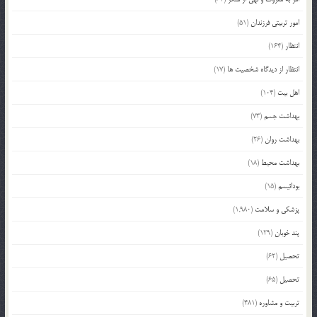
امور تربیتی فرزندان
(51)
انتظار
(164)
انتظار از دیدگاه شخصیت ها
(17)
اهل بیت
(104)
بهداشت جسم
(73)
بهداشت روان
(26)
بهداشت محیط
(18)
بودائیسم
(15)
پزشکی و سلامت
(1,980)
پند خوبان
(129)
تحصیل
(62)
تحصیل
(65)
تربیت و مشاوره
(481)