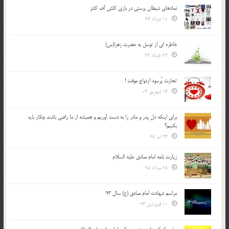
نمادهای شیطان پرستی در بازی کلش آف کلنز
11 مرداد 94
خاطره ای از توسل به حضرت زهرا(س)
23 خرداد 94
تجارت پُرسود ازدواج موقت !
16 شهریور 04
براي اينكه دل پدر و مادر را به دست آوريم و هميشه از ما راضي باشند چكار بايد
بكنيم؟
23 تیر 95
زیارت نامه امام صادق علیه السلام
28 مرداد 95
مراسم شهادت امام صادق (ع) سال 93
10 فروردین 94