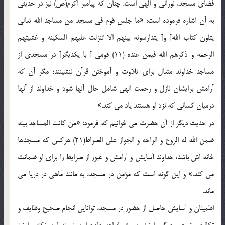
فضای مسجد، نورانی و الهی است. چنان که پیامبر اکرم(ص) نیز در حدیثی
به آن اشاره فرموده است: «ما جلس قوم فی مسجد من مساجد الله تعالی
یتلون کتاب الله] و[ یتدارسونه بینهم الا تنزلت علیهم السکینه و غشیتهم
الرحمه و ذکرهم الله فیمن عنده (11) قومی ] با یکدیگر[ در مسجدی از
مساجد خداوند متعال برای تلاوت و آموختن قرآن ننشینند؛ مگر آن که
آرامش برایشان نازل و رحمت الهی شامل حال آنها شود و خداوند از آنها
درمیان کسانی که نزد او هستند یاد می کند.»
در حدیث دیگر از آن حضرت می خوانیم که فرمود: «من کانت المساجد بیته
ضمن الله له الروح و الراحه و الجواز علی الصراط(21) هرکس که مسجدها
خانه اش باشد، خداوند آسایش و آرامش و عبور از صرایط را برای او ضمانت
می کند.» و این گونه است که مؤمن در مسجد، به مانند ماهی در دریا می
ماند.
اطمینان و آسایش حاصل از حضور در مسجد، توانایی انجام صحیح وظایف و