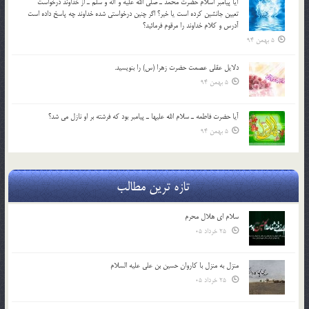
آيا پيامبر اسلام حضرت محمد ـ صلي الله عليه و آله و سلم ـ از خداوند درخواست
تعيين جانشين کرده است يا خير؟ اگر چنين درخواستي شده خداوند چه پاسخ داده است
آدرس و کلام خداوند را مرقوم فرمائيد؟
5 بهمن 94
دلايل عقلي عصمت حضرت زهرا (س) را بنويسيد.
5 بهمن 94
آيا حضرت فاطمه ـ سلام الله عليها ـ پيامبر بود كه فرشته بر او نازل مي شد؟
5 بهمن 94
تازه ترین مطالب
سلام ای هلال محرم
25 خرداد 05
منزل به منزل با کاروان حسین بن علی علیه السلام
25 خرداد 05