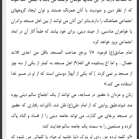
که از نظر دین و عبودیت با آنان همرنگ هستند و توان ایجاد گروههای
اجتماعی هماهنگ را دارند.بنابر این آنان می توانند از بین اهل مسجد برادران
یا خواهران مناسبی، از حیث دینی، برای خود بیابند که طبعاً آثار آن در ابعاد
اجتماعی بروز خواهد کرد.
امام صادق(ع) فرمود: «لا یرجع صاحب المسجد باقل من احدی ثلاث
خصال… و اما اخ یستفیده فی الله(9) اهل مسجد به کمتر از یکی از سه چیز
از مسجد بر نمی گردد ] که یکی از آنها[ دوستی است که از او در مسیر خدا
استفاده می کند.»
زنان و مردان با حضور در مساجد، می توانند از یک اجتماع سالم دینی بهره
مند شوند.طبق روایتی که از امام علی(ع) نقل شد، تأثیرات رفتاری که حضور
در مسجد برجای می گذارد، می تواند جامعه دینی را از فساد و گناه پاک
کرده و مسلمین را به سمت یک جامعه سالم هدایت کند:
«او کلمه ترده عن ردی او یترک ذنبا خشیه او حیاء: یا کلماتی می شنود که