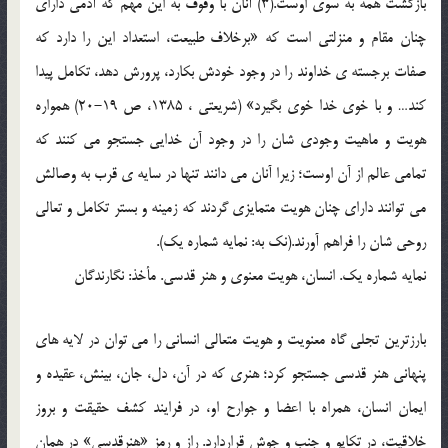
بازگشت همه به سوی اوست.(3) آنان با وقوف به این مهم که آدمی دارای
چنان مقام و منزلتی است که «برخلاف طبیعت، استعداد این را دارد که
صفات برجسته ی خداوند را در وجود خودش بکارد، پرورش دهد، تکامل پیدا
کند… و با خوی خدا خوی بگیرد» (شریعتی ، 1385، ص 19-20) همواره
هویت و ماهیت وجودی شان را در وجود آن خدایی جستجو می کنند که
تمامی عالم از آن اوست؛ زیرا آنان می دانند تنها در سایه ی قرب به وصالش
می توانند دارای چنان هویت متمایزی گردند که زمینه و بستر تکامل و تعالی
روحی شان را فراهم آورند.(نک به: نمایه شماره یک).
نمایه شماره یک. انسان، هویت معنوی و هنر قدسی. مأخذ: نگارندگان
بارزترین تجلی گاه معنویت و هویت متعالی انسانی را می توان در لایه های
پنهانی هنر قدسی جستجو کرد؛ هنری که در آن، دل، جان، بینش، عقیده و
ایمان انسان، همراه با اعضا و جوارح او، در فرایند کشف حقیقت و بروز
خلاقیت، در تکاپو و جنب و جوش قراردارد. راز و رمز «هنرقدسی» در همان