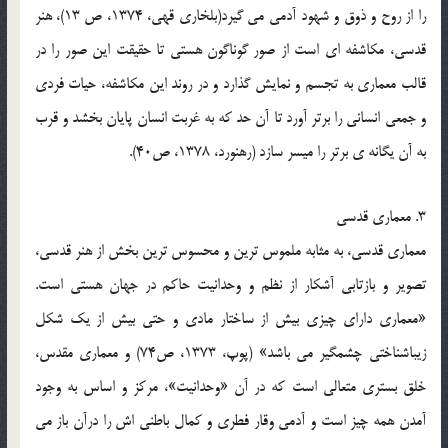
را از روح و ذوق و شهود آدمی می گیرد(بلخاری قهی، 1374، ص 13)، هنر
قدسی، مکاشفه ای است از صور گوناگون هستی تا حقیقت این صور را در
قالب معماری به تجسم و نمایش گذارد و در روند این مکاشفه، حیات فردی
و جمعی انسانی را برتر آورد تا آن حد که به غربت انسان پایان بخشد و قرب
به آن یگانه ی برتر را میسر سازد (رهنورد، 1378، ص40).
3. معماری قدسی
معماری قدسی، به مثابه ملموس ترین و محسوس ترین بخش از هنر قدسی،
تصویر و بازتابی آشکار از نظم و وحدانیت حاکم در جهان هستی است.
«معماری دارای چیزی بیش از ساختار مادی و حتی بیش از یک شکل
زیباشناختی چشمگیر می باشد» (پوپ، 1373، ص74) و معماری مقدس،
خلق بستری متعالی است که در آن «وحدانیت»، مرکز و اساس به وجود
آمدن همه چیز است و آدمی وقار فطری و کمال باطنی اش را درآن باز می