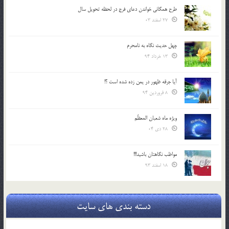
طرح همگانی خواندن دعای فرج در لحظه تحویل سال
27 اسفند 03
چهل حدیث نگاه به نامحرم
13 خرداد 94
آیا جرقه ظهور در یمن زده شده است ؟!
8 فروردین 94
ویژه ماه شعبان المعظّم
28 دی 04
مواظب نگاهتان باشید!!!
18 اسفند 93
دسته بندی های سایت