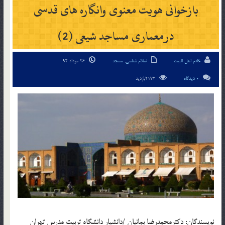
بازخوانی هویت معنوی وانگاره های قدسی
درمعماری مساجد شیعی (2)
خادم اهل البیت
اسلام شناسی
,
مسجد
26 مرداد 94
0 دیدگاه
2172بازدید
نویسندگان: دکترمحمدرضا بمانیان /دانشیار دانشگاه تربیت مدرس تهران