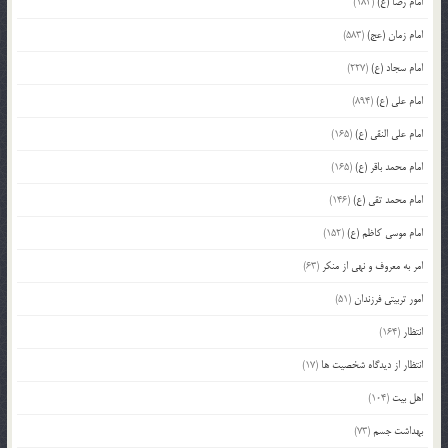
امام رضا (ع)
(182)
امام زمان (عج)
(583)
امام سجاد (ع)
(227)
امام علی (ع)
(894)
امام علی النقی (ع)
(165)
امام محمد باقر (ع)
(165)
امام محمد تقی (ع)
(146)
امام موسی کاظم (ع)
(152)
امر به معروف و نهی از منکر
(63)
امور تربیتی فرزندان
(51)
انتظار
(164)
انتظار از دیدگاه شخصیت ها
(17)
اهل بیت
(104)
بهداشت جسم
(73)