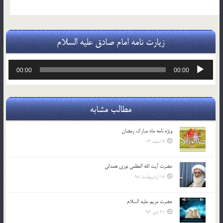
زیارت نامه امام صادق علیه السلام
پخش‌کننده
00:00
00:00
صوت
مطالب مشابه
ویژه نامه ماه مبارک رمضان
9 اسفند 03
حضرت آیت الله العظمی نوری همدانی
18 اردیبهشت 98
حضرت مریم علیه السلام
21 دی 96