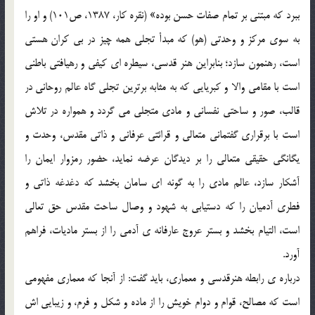
ببرد که مبتنی بر تمام صفات حسن بوده» (نقره کار، 1387، ص101) و او را
به سوی مرکز و وحدتی (هو) که مبدأ تجلی همه چیز در بی کران هستی
است، رهنمون سازد؛ بنابراین هنر قدسی، سیطره ای کیفی و رهیافتی باطنی
است با مقامی والا و کبریایی که به مثابه برترین تجلی گاه عالم روحانی در
قالب، صور و ساحتی نفسانی و مادی متجلی می گردد و همواره در تلاش
است با برقراری گفتمانی متعالی و قرائتی عرفانی و ذاتی مقدس، وحدت و
یگانگی حقیقی متعالی را بر دیدگان عرضه نماید، حضور رمزوار ایمان را
آشکار سازد، عالم مادی را به گونه ای سامان بخشد که دغدغه ذاتی و
فطری آدمیان را که دستیابی به شهود و وصال ساحت مقدس حق تعالی
است، التیام بخشد و بستر عروج عارفانه ی آدمی را از بستر مادیات، فراهم
آورد.
درباره ی رابطه هنرقدسی و معماری، باید گفت: از آنجا که معماری مفهومی
است که مصالح، قوام و دوام خویش را از ماده و شکل و فرم، و زیبایی اش