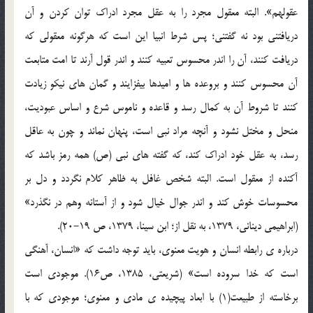
عقولهم». البته معقول مجرد را به عقل مجرد ادراک توان کردن و آن
دریافتنی بود نه گفتنی؛ پس شرط انبیا این است که هرگونه معقولی که
دریافت کنند، آن را اندر محسوس تعبیه کنند و اندر قول آرند تا امت متابعت
آن محسوس کنند و بروعده ها و امیدها بیفزایند و گمان های نیکو زیادت
کنند تا شروط آن به کمال رسد و قاعده و ناموس شرع و اساس عبودیت،
منحل و مختل نشود و آنچه مراد نبی است، پنهان نماند و چون به عاقل
رسد، به عقل خود ادراک کند، که گفته های نبی (ص) همه رمز باشد که
آکنده از معقول است. البته شخص غافل به ظاهر کلام نگردد و دل بر
محسوسات خوش کند و اندر جوال خیال شود و از آستانه وهم در نگذرد»
(ابراهیمی دینانی، 1379، به نقل از؛ ابن سینا، 1379، ص 19-20).
درباره ی رابطه انسان و هویت معنوی، باید توجه داشت که «انسان، آهنگی
است که خدا سروده است» (شریعتی، 1385، ص16). موجودی است
برخاسته از طبیعت(1) با ابعاد پیچیده ی مادی و معنوی؛ موجودی که با