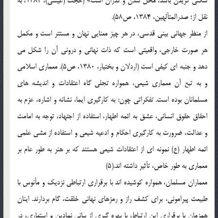
سکنی گزیدن باشد، محل شدن و گذران است» (حجت (عیسی)، 1384، به
نقل از؛ صدرالمتألهین، 1384، ص58).
از منظر جهانی بینی قدسی، در هر چیز معنایی نهان و مستتر است و مکمل
هر صورت خارجی، واقعیتی است که ذات نهانی و درونی آن را شکل می
دهد و جنبه ای کیفی است (اردلان و بختیار، 1380، ص5). معماری اسلامی
و به تبع آن معماری شیعی، همواره تجلی گاه اعتقادات و اندیشه های
مسلمانان بوده است. تفکراتی چون: به کارگیری ایما، نشانه و اشاره، عزم به
احقاق حقوق انسانی، عشق به ائمه اطهار، استفاده از اجتهاد، توجه به امامت
و عدالت، ضرورت به کارگیری احکام و ادعیه شیعی و استفاده از مشی علمی
ائمه اطهار (ع) نمونه ای از اعتقادات شیعی هستند که بر هنر به طور عام بر
معماری به طور خاص، تأثیر داشته اند.(5)
معماران مسلمان، همواره کوشیده اند با برقراری ارتباطی نزدیک و مأنوس با
طبیعت پیرامونی، برای کشف راز و رمزهای نهانی خلقت، گام بردارند. اینان
همزمان با برقراری این ارتباط، با بهره گیری از بیانی نمادین و استعاری، در