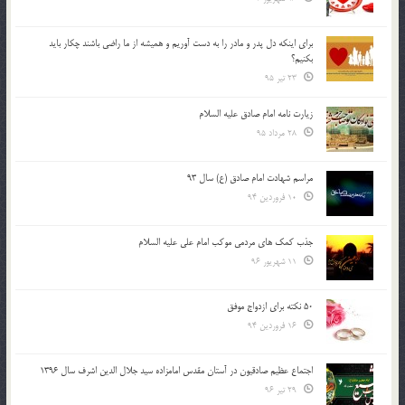
براي اينكه دل پدر و مادر را به دست آوريم و هميشه از ما راضي باشند چكار بايد
بكنيم؟
23 تیر 95
زیارت نامه امام صادق علیه السلام
28 مرداد 95
مراسم شهادت امام صادق (ع) سال 93
10 فروردین 94
جذب کمک های مردمی موکب امام علی علیه السلام
11 شهریور 96
50 نکته برای ازدواج موفق
16 فروردین 94
اجتماع عظیم صادقیون در آستان مقدس امامزاده سید جلال الدین اشرف سال 1396
29 تیر 96