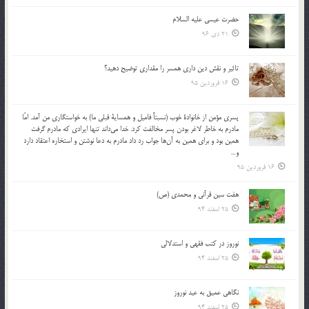
حضرت عیسی علیه السلام
21 دی 96
تاثير و نقش دين داري همسر را مقداري توضيح دهيد؟
16 فروردین 95
پسري مؤمن از خانوادة خوب (نسبتاً فاميل و همساية قبلي ما) به خواستگاري من آمد. امّا
مادرم به خاطر لاغر بودن پسر مخالفت كرد. خدا مي‌داند تنها ايرادي كه مادرم گرفت
همين بود و براي همين به آن‌ها جواب رد داد مادرم به دعا نوشتن و استخاره اعتقاد دارد
و…
16 فروردین 95
هفت سین قرآنی و محمدی (ص)
25 اسفند 94
نوروز در كتب فقهى و استدلالى‏
25 اسفند 94
نگاهى عميق به عيد نوروز
25 اسفند 94