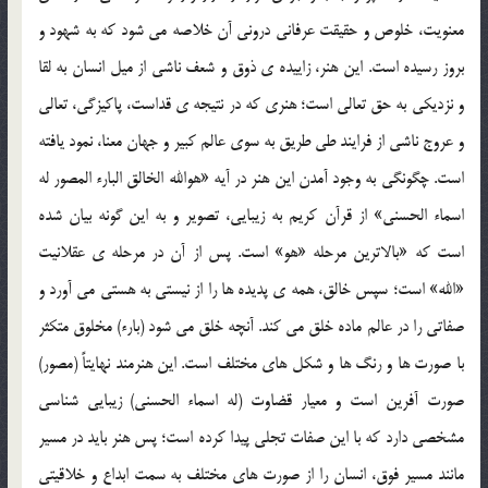
معنویت، خلوص و حقیقت عرفانی درونی آن خلاصه می شود که به شهود و
بروز رسیده است. این هنر، زاییده ی ذوق و شعف ناشی از میل انسان به لقا
و نزدیکی به حق تعالی است؛ هنری که در نتیجه ی قداست، پاکیزگی، تعالی
و عروج ناشی از فرایند طی طریق به سوی عالم کبیر و جهان معنا، نمود یافته
است. چگونگی به وجود آمدن این هنر در آیه «هوالله الخالق البارء المصور له
اسماء الحسنی» از قرآن کریم به زیبایی، تصویر و به این گونه بیان شده
است که «بالاترین مرحله «هو» است. پس از آن در مرحله ی عقلانیت
«الله» است؛ سپس خالق، همه ی پدیده ها را از نیستی به هستی می آورد و
صفاتی را در عالم ماده خلق می کند. آنچه خلق می شود (بارء) مخلوق متکثر
با صورت ها و رنگ ها و شکل های مختلف است. این هنرمند نهایتاً (مصور)
صورت آفرین است و معیار قضاوت (له اسماء الحسنی) زیبایی شناسی
مشخصی دارد که با این صفات تجلی پیدا کرده است؛ پس هنر باید در مسیر
مانند مسیر فوق، انسان را از صورت های مختلف به سمت ابداع و خلاقیتی