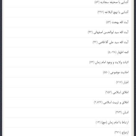
آشنایی با صحیفه سجادیه
(56)
آشنایی با نهج البلاغه
(392)
آیت الله بهجت
(54)
آیت الله سید ابوالحسن اصفهانی
(43)
آیت الله سید علی آقا قاضی
(42)
ائمه اطهار
(5,038)
اثبات ولایت و وجود امام زمان
(73)
احادیث موضوعی
(550)
اخبار
(717)
اخلاق اسلامی
(956)
اخلاق و تربیت اسلامی
(2,836)
ادیان
(474)
ارتباط با امام زمان (عج)
(14)
ازدواج
(371)