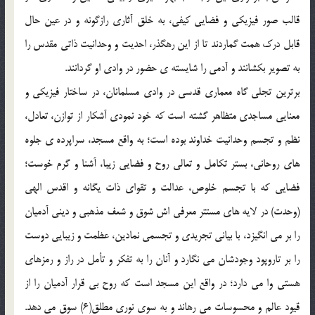
قالب صور فیزیکی و فضایی کیفی، به خلق آثاری رازگونه و در عین حال
قابل درک همت گماردند تا از این رهگذر، احدیت و وحدانیت ذاتی مقدس را
به تصویر بکشانند و آدمی را شایسته ی حضور در وادی او گردانند.
برترین تجلی گاه معماری قدسی در وادی مسلمانان، در ساختار فیزیکی و
معنایی مساجدی متظاهر گشته است که خود نمودی آشکار از توازن، تعادل،
نظم و تجسم وحدانیت خداوند بوده است؛ به واقع مسجد، سراپرده ی جلوه
های روحانی، بستر تکامل و تعالی روح و فضایی زیبا، آشنا و گرم خوست؛
فضایی که با تجسم خلوص، عدالت و تقوای ذات یگانه و اقدس الهی
(وحدت) در لایه های مستتر معرفی اش شوق و شعف مذهبی و دینی آدمیان
را بر می انگیزد، با بیانی تجریدی و تجسمی نمادین، عظمت و زیبایی دوست
را بر تاروپود وجودشان می نگارد و آنان را به تفکر و تأمل در راز و رمزهای
هستی وا می دارد؛ در واقع این مسجد است که روح بی قرار آدمیان را از
قیود عالم و محسوسات می رهاند و به سوی نوری مطلق(6) سوق می دهد.