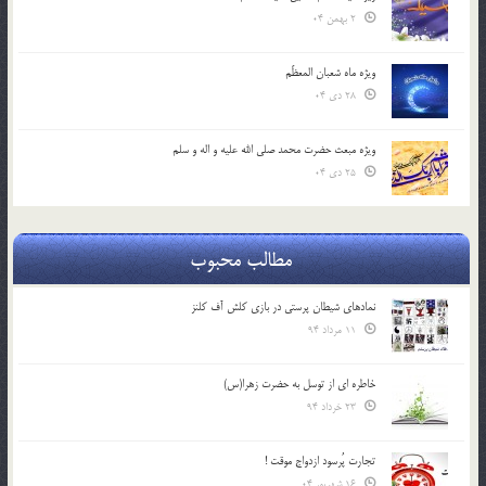
2 بهمن 04
ویژه ماه شعبان المعظّم
28 دی 04
ویژه مبعث حضرت محمد صلی الله علیه و اله و سلم
25 دی 04
مطالب محبوب
نمادهای شیطان پرستی در بازی کلش آف کلنز
11 مرداد 94
خاطره ای از توسل به حضرت زهرا(س)
23 خرداد 94
تجارت پُرسود ازدواج موقت !
16 شهریور 04