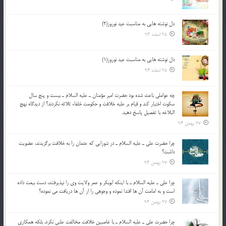
دل نوشته هایی به مناسبت عید نوروز(2)
25 اسفند 94
دل نوشته هایی به مناسبت عید نوروز(1)
25 اسفند 94
چه عواملي باعث شده بود حضرت امير مؤمنان ـ عليه السلام ـ بيست و پنج سال
سکوت اختيار کند و قيام بر عليه خلافت و حکومت خلفاء ثلاثه نکردند؟ از ديدگاه نهج
البلاغه با تفصيل پاسخ دهيد.
27 بهمن 94
چرا حضرت علي ـ عليه السلام ـ در شورايي كه عثمان را به خلافت برگزيدند، عضويت
داشت؟
27 بهمن 94
چرا علي ـ عليه السلام ـ با اينكه ابوبكر و عمر ولايت وي را نپذيرفتند، دست بيعت داده
است و به امامت آن ها اقتدا نموده و وجوهي را از آن ها دريافت مي نموده؟
27 بهمن 94
چرا حضرت علي ـ عليه السلام ـ با غاصبين خلافت مخالفت علني نکرد، بلكه همكاري