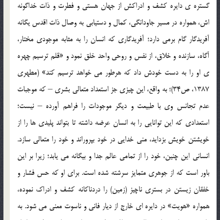
گستره ی دایره کشف و ادراکش از جهان هستی و فطرت و ذات خداگونه
اش، همواره در مسیر جاودانگی، کمال و دستیابی به وصال ذات اقدس یگانه
آفریدگار گام برمی دارد؛ آفریدگاری که انسان را به مثابه موجودی مختار،
آگاه، سازنده و خلاق، از نفس و روحی واحد خلق نمود و «قلم ترسیم چهره
ی او را به دست خودش داد که هرطور می خواهد ترسیم کند» (مطهری
1387، ص34)؛ به واقع، این چیزی جز استعداد متعالی بشری – که موجبات
عدم تجانس وی با طبیعت و دیگر موجودات را فراهم آورده – نیست؛
استعدادی که این توانایی را به انسان عرضه داشته تا بتواند پلیدی ها را از
خویشتن خویش بزداید، منی خدایی در خود بپروراند و خود را متعالی سازد.
انسانی این چنین، خود را از تمامی عالم جدا و بیگانه می یابد؛ زیرا بر این
باور است که از جوهری متمایز سرشته شده است. برای او که حس فشار و
خفقان زیستن در بستری ناچیز (زمین) را دردناکانه کشف و ادراک نموده،
همواره «هویت» در دایره ای خارج از دیار فانی و ناسوت معنی می شود. به