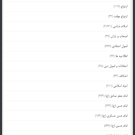
ازدواج
(117)
ازدواج موقت
(32)
اسلام شناسی
(2,661)
اصحاب و یاران
(37)
اصول اعتقادی
(777)
اطلاعیه ها
(26)
اعتقادات و اصول دین
(28)
اعتکاف
(43)
اعیاد اسلامی
(211)
امام جعفر صادق (ع)
(372)
امام حسن (ع)
(233)
امام حسن عسکری (ع)
(172)
امام حسین (ع)
(847)