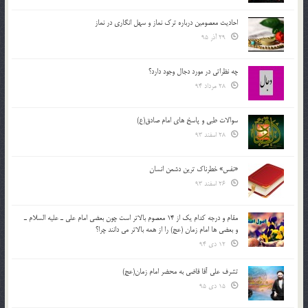
احادیث معصومین درباره ترک نماز و سهل انگاری در نماز
29 آذر 95
چه نظراتی در مورد دجال وجود دارد؟
28 مرداد 94
سوالات طبی و پاسخ های امام صادق(ع)
28 اسفند 93
«نفس» خطرناک ترین دشمن انسان
26 اسفند 93
مقام و درجه كدام يك از 14 معصوم بالاتر است چون بعضي امام علي ـ عليه السلام ـ
و بعضي ها امام زمان (عج) را از همه بالاتر مي دانند چرا؟
12 دی 94
تشرف علي آقا قاضي به محضر امام زمان(عج)
15 دی 95