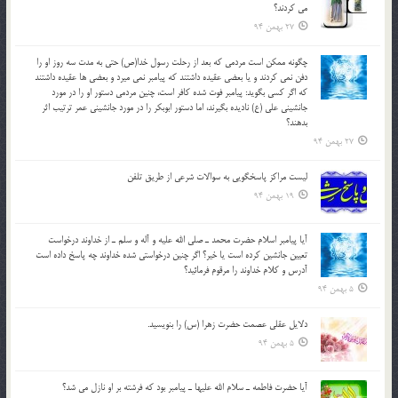
مي کردند؟
27 بهمن 94
چگونه ممكن است مردمي كه بعد از رحلت رسول خدا(ص) حتی به مدت سه روز او را
دفن نمي كردند و یا بعضي عقيده داشتند كه پيامبر نمي ميرد و بعضي ها عقيده داشتند
كه اگر كسي بگويد: پيامبر فوت شده كافر است، چنین مردمی دستور او را در مورد
جانشيني علي (ع) ناديده بگيرند، اما دستور ابوبكر را در مورد جانشيني عمر ترتیب اثر
بدهند؟
27 بهمن 94
لیست مراکز پاسخگویی به سوالات شرعی از طریق تلفن
19 بهمن 94
آيا پيامبر اسلام حضرت محمد ـ صلي الله عليه و آله و سلم ـ از خداوند درخواست
تعيين جانشين کرده است يا خير؟ اگر چنين درخواستي شده خداوند چه پاسخ داده است
آدرس و کلام خداوند را مرقوم فرمائيد؟
5 بهمن 94
دلايل عقلي عصمت حضرت زهرا (س) را بنويسيد.
5 بهمن 94
آيا حضرت فاطمه ـ سلام الله عليها ـ پيامبر بود كه فرشته بر او نازل مي شد؟