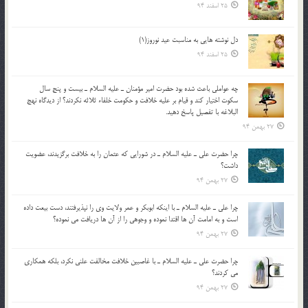
25 اسفند 94
دل نوشته هایی به مناسبت عید نوروز(1)
25 اسفند 94
چه عواملي باعث شده بود حضرت امير مؤمنان ـ عليه السلام ـ بيست و پنج سال
سکوت اختيار کند و قيام بر عليه خلافت و حکومت خلفاء ثلاثه نکردند؟ از ديدگاه نهج
البلاغه با تفصيل پاسخ دهيد.
27 بهمن 94
چرا حضرت علي ـ عليه السلام ـ در شورايي كه عثمان را به خلافت برگزيدند، عضويت
داشت؟
27 بهمن 94
چرا علي ـ عليه السلام ـ با اينكه ابوبكر و عمر ولايت وي را نپذيرفتند، دست بيعت داده
است و به امامت آن ها اقتدا نموده و وجوهي را از آن ها دريافت مي نموده؟
27 بهمن 94
چرا حضرت علي ـ عليه السلام ـ با غاصبين خلافت مخالفت علني نکرد، بلكه همكاري
مي کردند؟
27 بهمن 94