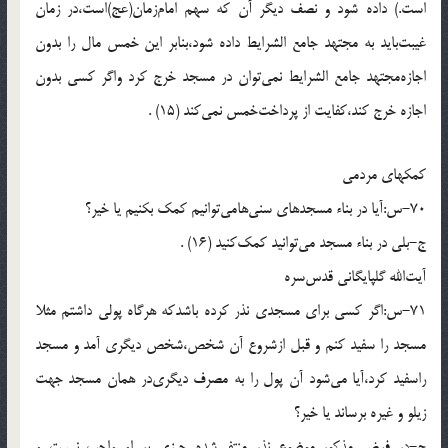
است.) داده شود و نصف ديگر آن كه سهم امام‌زمان(عج)است،در زمان
غيبت‌بايد به مجتهد جامع الشرايط داده شود،بنابر اين خمس مال را بدون
اجازه‌مجتهد جامع الشرايط نمى‌توان در مسجد خرج كرد واگر كسى بدون
اجازه خرج كند،كفايت از پرداخت‌خمس نمى‌كند (15) .
كمكهاى مردمى
70-س:آيا در بناء مسجدهاى سنى‌هامى‌توانيم كمك بكنيم يا خير؟
ج-بلى در بناء مسجد مى‌توانيد كمك‌كنيد (16) .
آيت‌الله گلپايگانى قدس‌سره
71-س:اگر كسى براى مسجدى نذر كرده باشدكه هرگاه پولى داشتم مثلا
مسجد را سفيد كنم و قبل ازشروع آن شخص،شخص ديگرى آمد و مسجد
راسفيد كرد،آيا مى‌شود آن پول را به مصرف ديگرى‌در همان مسجد جهت
زيلو و غيره برساند يا خير؟
ج-در فرض مذكور موضوع نذر منتفى‌شده چيزى بر او واجب نيست و