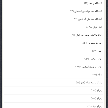
آیت الله بهجت
(54)
آیت الله سید ابوالحسن اصفهانی
(43)
آیت الله سید علی آقا قاضی
(42)
ائمه اطهار
(5,038)
اثبات ولایت و وجود امام زمان
(73)
احادیث موضوعی
(550)
اخبار
(717)
اخلاق اسلامی
(956)
اخلاق و تربیت اسلامی
(2,836)
ادیان
(474)
ارتباط با امام زمان (عج)
(14)
ازدواج
(371)
ازدواج
(117)
ازدواج موقت
(32)