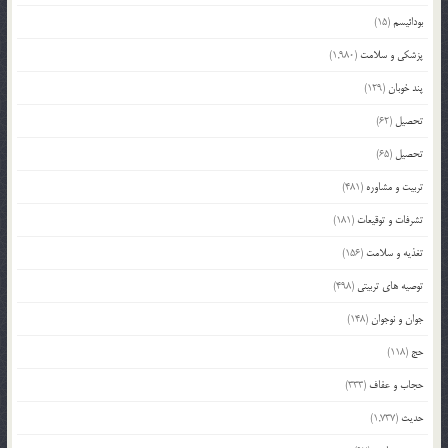
بودائیسم
(15)
پزشکی و سلامت
(1,980)
پند خوبان
(129)
تحصیل
(62)
تحصیل
(65)
تربیت و مشاوره
(481)
تشرفات و توقیعات
(181)
تغذیه و سلامت
(156)
توصیه های تربیتی
(498)
جوان و نوجوان
(148)
حج
(118)
حجاب و عفاف
(333)
حدیث
(1,737)