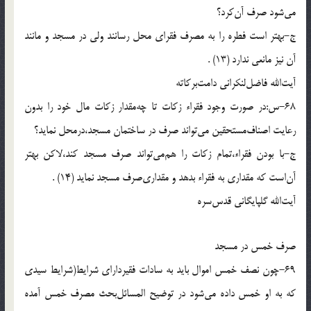
مى‌شود صرف آن‌كرد؟
ج-بهتر است فطره را به مصرف فقراى محل رسانند ولى در مسجد و مانند
آن نيز مانعى ندارد (13) .
آيت‌الله فاضل‌لنكرانى دامت‌بركاته
68-س:در صورت وجود فقراء زكات تا چه‌مقدار زكات مال خود را بدون
رعايت اصناف‌مستحقين مى‌تواند صرف در ساختمان مسجد،درمحل نمايد؟
ج-با بودن فقراء،تمام زكات را هم‌مى‌تواند صرف مسجد كند،لاكن بهتر
آن‌است كه مقدارى به فقراء بدهد و مقدارى‌صرف مسجد نمايد (14) .
آيت‌الله گلپايگانى قدس‌سره
صرف خمس در مسجد
69-چون نصف خمس اموال بايد به سادات فقيرداراى شرايط(شرايط سيدى
كه به او خمس داده مى‌شود در توضيح المسائل‌بحث مصرف خمس آمده