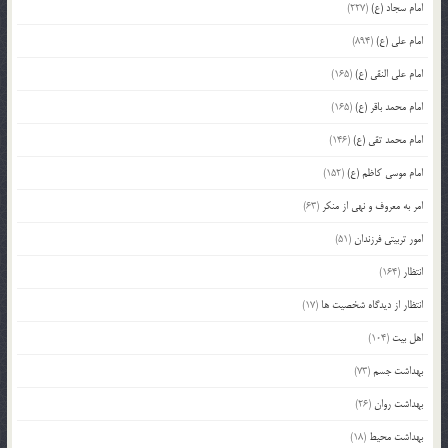
امام سجاد (ع)
(227)
امام علی (ع)
(894)
امام علی النقی (ع)
(165)
امام محمد باقر (ع)
(165)
امام محمد تقی (ع)
(146)
امام موسی کاظم (ع)
(152)
امر به معروف و نهی از منکر
(63)
امور تربیتی فرزندان
(51)
انتظار
(164)
انتظار از دیدگاه شخصیت ها
(17)
اهل بیت
(104)
بهداشت جسم
(73)
بهداشت روان
(26)
بهداشت محیط
(18)