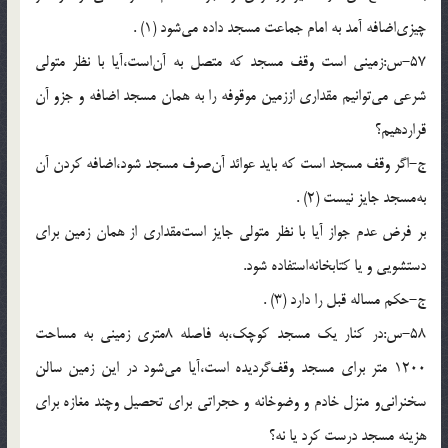
چيزى‌اضافه آمد به امام جماعت مسجد داده مى‌شود (1) .
57-س:زمينى است وقف مسجد كه متصل به آن‌است،آيا با نظر متولى
شرعى مى‌توانيم مقدارى اززمين موقوفه را به همان مسجد اضافه و جزو آن
قراردهيم؟
ج-اگر وقف مسجد است كه بايد عوائد آن‌صرف مسجد شود،اضافه كردن آن
به‌مسجد جايز نيست (2) .
بر فرض عدم جواز آيا با نظر متولى جايز است‌مقدارى از همان زمين براى
دستشويى و يا كتابخانه‌استفاده شود.
ج-حكم مساله قبل را دارد (3) .
58-س:در كنار يك مسجد كوچك،به فاصله 8مترى زمينى به مساحت
1200 متر براى مسجد وقف‌گرديده است،آيا مى‌شود در اين زمين سالن
سخنرانى‌و منزل خادم و وضوخانه و حجراتى براى تحصيل وچند مغازه براى
هزينه مسجد درست كرد يا نه؟