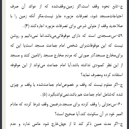
ج-تابع نحوه وقف است.اگر زمين،وقف‌شده كه از عوائد آن صرف
احتياجات‌مسجد شود، تصرفات مزبوره جايز نيست،مگر آنكه زمين را با
صلاحديد وقف از متولى شرعى براى تصرفات مزبوره اجاره‌كنند (4) .
59-س:مسجدى است كه داراى موقوفاتى‌مى‌باشد،اما نمى‌دانيم و روشن
نيست كه اين موقوفات‌براى شخص امام جماعت مسجد است‌يا اين كه
براى‌مخارج مسجد؟در صورتى كه مردم مخارج مسجد راتامين كنند و مسجد
از اين نظر كمبودى نداشته باشد،آيا امام جماعت مى‌تواند از اين موقوفه
استفاده كرده ومصرف نمايد؟
ج-اگر معلوم نيست كه وقف بر خصوص‌امام جماعت‌شده يا وقف بر چيزى
شده كه‌شامل امام جماعت هم باشد،نمى‌تواندبگيرد (5) .
60-س:منزلى را وقف كرده براى مسجد،درضمن وقف شرط كرده كه مادام
العمر خود در آن سكونت كند،آيا صحيح است؟
ج-اگر مدت معين ذكر كند تا از جهل‌خارج شود مانعى ندارد و عدم