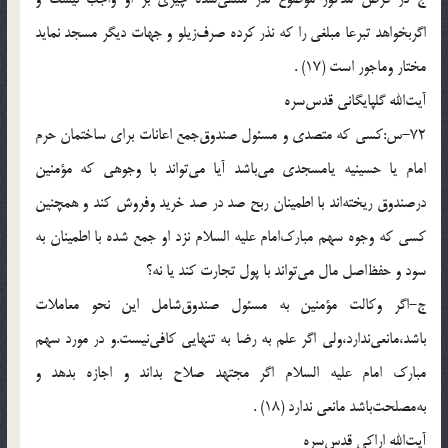
اگربخواهد تبرعا مبلغى را كه نذر كرده صرف‌زيلو و جهات ديگر مسجد نمايد
مختار وماجور است (17) .
آيت‌الله گلپايگانى قدس‌سره
72-س:كسى كه متصدى و مسئول صندوق‌جمع اعانات براى ساختمان حرم
امام يا حسينيه يامسجدى مى‌باشد آيا مى‌تواند با وجوهى كه مؤمنين
درصندوق ريخته‌اند با اطمينان ربح صد در صد خريد وفروش كند و همچنين
كسى كه وجوه سهم مبارك‌امام عليه السلام نزد او جمع شده با اطمينان به
سود و حفظ‌اصل مال مى‌تواند با پول تجارت كند يا نه؟
ج-اگر وكالت مؤمنين به مسئول صندوق‌شامل اين نحو معاملات
باشد،مانعى‌ندارد،ولى اگر علم به رضا به تنهايى كافى‌نيست.و در مورد سهم
مبارك امام عليه السلام اگر مجتهد صلاح بداند و اجازه بدهد و
به‌مصلحت‌باشد مانعى ندارد (18) .
آيت‌الله اراكى قدس‌سره