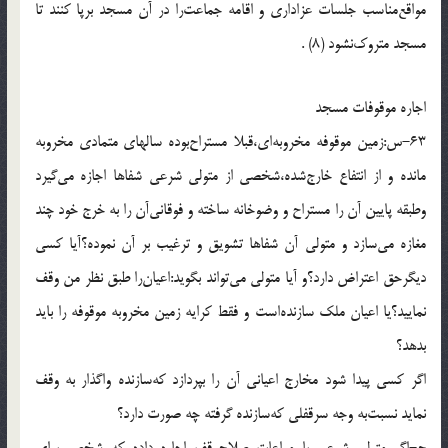
مواقع‌مناسب جلسات عزادارى و اقامه جماعت‌را در آن مسجد برپا كنند تا
مسجد متروك‌نشود (8) .
اجاره موقوفات مسجد
63-س:زمين موقوفه مخروبه‌اى،قبلا مستراح‌بوده سالهاى متمادى مخروبه
مانده و از انتفاع خارج‌شده،شخصى از متولى شرعى شفاها اجازه مى‌گيرد
وطبقه پايين آن را مستراح و وضوخانه ساخته و فوقانى‌آن را به خرج خود چند
مغازه مى‌سازد و متولى آن شفاها تشويق و ترغيب بر آن نموده؟آيا كسى
ديگرحق اعتراض دارد؟و آيا متولى مى‌تواند بگويد:اعيان‌را طبق نظر من وقف
نماييد؟يا اعيان ملك سازنده‌است و فقط كرايه زمين مخروبه موقوفه را بايد
بدهد؟
اگر كسى پيدا شود مخارج اعيانى آن را بپردازد كه‌سازنده واگذار به وقف
نمايد نسبت‌به وجه سرقفلى كه‌سازنده گرفته چه صورت دارد؟
ج-اگر متولى شرعى با مراعات صلاح‌وقف اجاره داده كه شخص براى