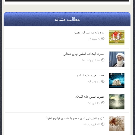
مطالب مشابه
ویژه نامه ماه مبارک رمضان
9 اسفند 03
حضرت آیت الله العظمی نوری همدانی
18 اردیبهشت 98
حضرت مریم علیه السلام
21 دی 96
حضرت عیسی علیه السلام
21 دی 96
تاثير و نقش دين داري همسر را مقداري توضيح دهيد؟
16 فروردین 95