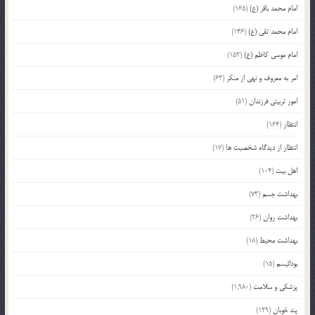
امام محمد باقر (ع)
(165)
امام محمد تقی (ع)
(146)
امام موسی کاظم (ع)
(152)
امر به معروف و نهی از منکر
(63)
امور تربیتی فرزندان
(51)
انتظار
(164)
انتظار از دیدگاه شخصیت ها
(17)
اهل بیت
(104)
بهداشت جسم
(73)
بهداشت روان
(26)
بهداشت محیط
(18)
بودائیسم
(15)
پزشکی و سلامت
(1,980)
پند خوبان
(129)