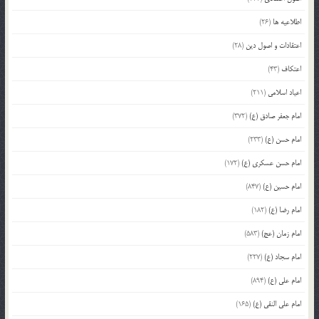
اطلاعیه ها
(26)
اعتقادات و اصول دین
(28)
اعتکاف
(43)
اعیاد اسلامی
(211)
امام جعفر صادق (ع)
(372)
امام حسن (ع)
(233)
امام حسن عسکری (ع)
(172)
امام حسین (ع)
(847)
امام رضا (ع)
(182)
امام زمان (عج)
(583)
امام سجاد (ع)
(227)
امام علی (ع)
(894)
امام علی النقی (ع)
(165)