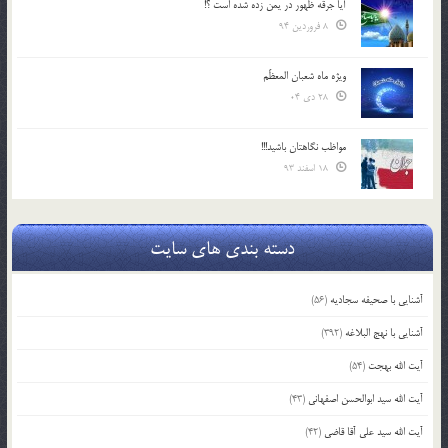
آیا جرقه ظهور در یمن زده شده است ؟!
8 فروردین 94
ویژه ماه شعبان المعظّم
28 دی 04
مواظب نگاهتان باشید!!!
18 اسفند 93
دسته بندی های سایت
آشنایی با صحیفه سجادیه
(56)
آشنایی با نهج البلاغه
(392)
آیت الله بهجت
(54)
آیت الله سید ابوالحسن اصفهانی
(43)
آیت الله سید علی آقا قاضی
(42)