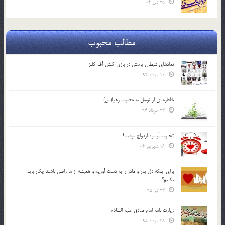
25 دی 04
مطالب محبوب
نمادهای شیطان پرستی در بازی کلش آف کلنز
11 مرداد 94
خاطره ای از توسل به حضرت زهرا(س)
23 خرداد 94
تجارت پُرسود ازدواج موقت !
16 شهریور 04
براي اينكه دل پدر و مادر را به دست آوريم و هميشه از ما راضي باشند چكار بايد
بكنيم؟
23 تیر 95
زیارت نامه امام صادق علیه السلام
28 مرداد 95