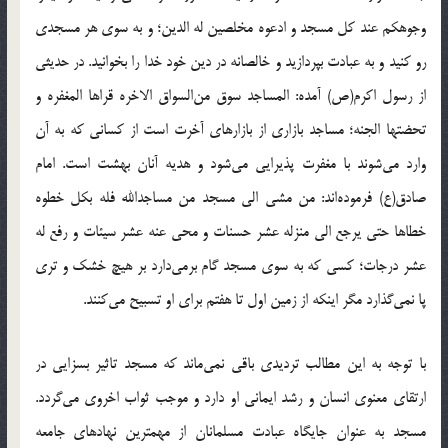
وجوهکم عند کل مسجد و ادعوه مخلصین له الدین؛ و به سوی هر مسجدی
رو کنید و به عبادت بپردازید و خالصانه در دین خود خدا را بخوانید. در حدیثی
از رسول اکرم(ص) آمده: المساجد سوق من‌السواق الاخره قراها المغفره و
تحضتها الجنه؛ مساجد بازاری از بازارهای آخرت است از کسانی که به آن
وارد می‌شوند با مغفرت پذیرایی می‌شود و هدیه آنان بهشت است. امام
صادق(ع) فرموده‌اند: من مشی الی مسجد من مساجدالله فله بکل خطوه
خطاها حتی یرجع الی منزله عشر حسنات و محی عنه عشر سیئات و رفع له
عشر درجات؛ کسی که به سوی مسجد گام برمی‌دارد بر هیچ خشک و تری
پا نمی‌گذارد مگر اینکه از زمین اول تا هفتم برای او تسبیح می‌کنند.
با توجه به این مطالب تردیدی باقی نمی‌ماند که مسجد تاثیر بسزایی در
ارتقای معنوی انسان و رشد ایمانی او دارد و موجب ثواب اخروی می‌گردد.
مسجد به عنوان جایگاه عبادت مسلمانان از مهمترین نهادهای جامعه