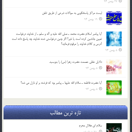
27 بهمن 94
لیست مراکز پاسخگویی به سوالات شرعی از طریق تلفن
19 بهمن 94
آيا پيامبر اسلام حضرت محمد ـ صلي الله عليه و آله و سلم ـ از خداوند درخواست
تعيين جانشين کرده است يا خير؟ اگر چنين درخواستي شده خداوند چه پاسخ داده است
آدرس و کلام خداوند را مرقوم فرمائيد؟
5 بهمن 94
دلايل عقلي عصمت حضرت زهرا (س) را بنويسيد.
5 بهمن 94
آيا حضرت فاطمه ـ سلام الله عليها ـ پيامبر بود كه فرشته بر او نازل مي شد؟
5 بهمن 94
تازه ترین مطالب
سلام ای هلال محرم
25 خرداد 05