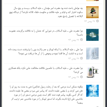
چه عواملي باعث شده بود حضرت امير مؤمنان ـ عليه السلام ـ بيست و پنج سال
سکوت اختيار کند و قيام بر عليه خلافت و حکومت خلفاء ثلاثه نکردند؟ از ديدگاه نهج
البلاغه با تفصيل پاسخ دهيد.
27 بهمن 94
چرا حضرت علي ـ عليه السلام ـ در شورايي كه عثمان را به خلافت برگزيدند، عضويت
داشت؟
27 بهمن 94
چرا علي ـ عليه السلام ـ با اينكه ابوبكر و عمر ولايت وي را نپذيرفتند، دست بيعت داده
است و به امامت آن ها اقتدا نموده و وجوهي را از آن ها دريافت مي نموده؟
27 بهمن 94
چرا حضرت علي ـ عليه السلام ـ با غاصبين خلافت مخالفت علني نکرد، بلكه همكاري
مي کردند؟
27 بهمن 94
چگونه ممكن است مردمي كه بعد از رحلت رسول خدا(ص) حتی به مدت سه روز او را
دفن نمي كردند و یا بعضي عقيده داشتند كه پيامبر نمي ميرد و بعضي ها عقيده داشتند
كه اگر كسي بگويد: پيامبر فوت شده كافر است، چنین مردمی دستور او را در مورد
جانشيني علي (ع) ناديده بگيرند، اما دستور ابوبكر را در مورد جانشيني عمر ترتیب اثر
بدهند؟