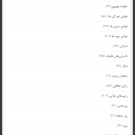
خانواده مهدوی
(22)
خواص خوراکی ها
(550)
خواص سبزی ها
(228)
خواص میوه ها
(308)
داستان
(146)
دانستنی‌های خانواده
(357)
دجال
(29)
دعاها و زیارت
(19)
رذایل اخلاقی
(252)
رژیم های غذایی
(209)
روز قدس
(31)
روز مباهله
(41)
روزه
(93)