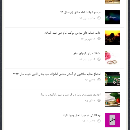
مراسم شهادت امام صادق (ع) سال 93
10 فروردین 94
جذب کمک های مردمی موکب امام علی علیه السلام
11 شهریور 96
50 نکته برای ازدواج موفق
16 فروردین 94
اجتماع عظیم صادقیون در آستان مقدس امامزاده سید جلال الدین اشرف سال 1396
29 تیر 96
احادیث معصومین درباره ترک نماز و سهل انگاری در نماز
29 آذر 95
چه نظراتی در مورد دجال وجود دارد؟
28 مرداد 94