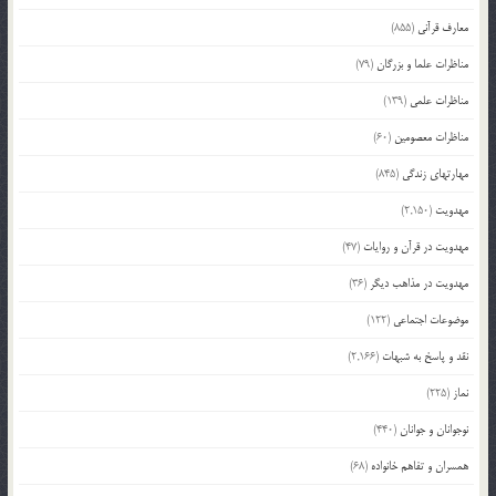
معارف قرآنی
(855)
مناظرات علما و بزرگان
(79)
مناظرات علمی
(139)
مناظرات معصومین
(60)
مهارتهای زندگی
(845)
مهدویت
(2,150)
مهدویت در قرآن و روایات
(47)
مهدویت در مذاهب دیگر
(36)
موضوعات اجتماعی
(122)
نقد و پاسخ به شبهات
(2,166)
نماز
(225)
نوجوانان و جوانان
(440)
همسران و تفاهم خانواده
(68)