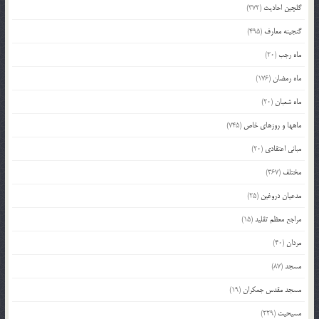
گلچین احادیث
(372)
گنجینه معارف
(495)
ماه رجب
(20)
ماه رمضان
(176)
ماه شعبان
(20)
ماهها و روزهای خاص
(745)
مبانی اعتقادی
(20)
مختلف
(367)
مدعیان دروغین
(25)
مراجع معظم تقلید
(15)
مردان
(40)
مسجد
(87)
مسجد مقدس جمکران
(19)
مسیحیت
(229)