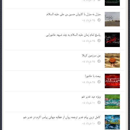
منزل به منزل با کاروان حسین بن علی علیه السلام
25 خرداد 05
پاسخ امام زمان علیه السلام به چند شبهه عاشورایی
25 خرداد 05
من سرزمین کربلا
25 خرداد 05
بیعت با عاشورا
25 خرداد 05
ویژه عید غدیر خم
10 خرداد 05
کامل ترین پیام غدیر ترجمه روان از خطابه جهانی پیامبر اکرم در غدیر خم
10 خرداد 05