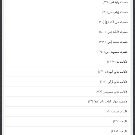
حضرت رقیه (س)
(13)
حضرت زینب (س)
(66)
حضرت علی اکبر (ع)
(23)
حضرت فاطمه (س)
(530)
حضرت محمد (ص)
(613)
حضرت معصومه (س)
(45)
حکایت ها
(2,244)
حکایت های آموزنده
(749)
حکایت های قرآنی
(107)
حکایت های معصومین
(838)
حکومت جهانی امام زمان (عج)
(24)
خاندان عصمت
(15)
خانواده
(227)
خانواده
(2,682)