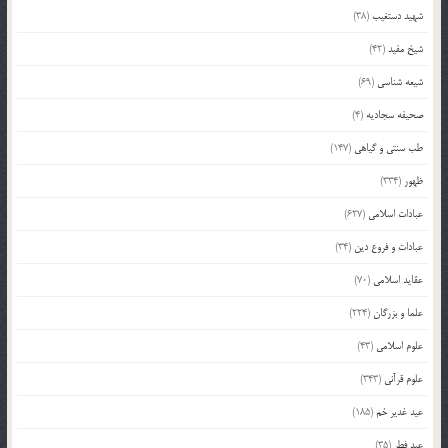
شهید دستغیب
(38)
شیخ مفید
(42)
شیعه شناسی
(69)
صحیفه سجادیه
(4)
طب سنتی و گیاهی
(147)
ظهور
(334)
عبادات اسلامی
(627)
عبادات و فروع دین
(34)
عقاید اسلامی
(70)
علما و بزرگان
(224)
علوم اسلامی
(43)
علوم قرآنی
(343)
عید غدیر خم
(185)
عید فطر
(35)