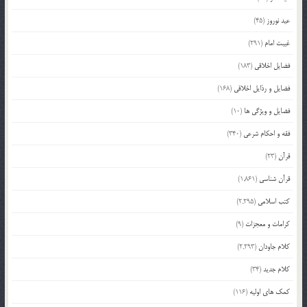
عید نوروز
(45)
غیبت امام
(291)
فضایل اخلاقی
(183)
فضایل و رذایل اخلاقی
(168)
فضایل و ویژگی ها
(10)
فقه و احکام شرعی
(340)
قرآن
(23)
قرآن شناسی
(1,861)
کتب اسلامی
(2,295)
کرامات و معجزات
(9)
کلام جاودان
(2,293)
کلام جدید
(34)
کمک های اولیه
(116)