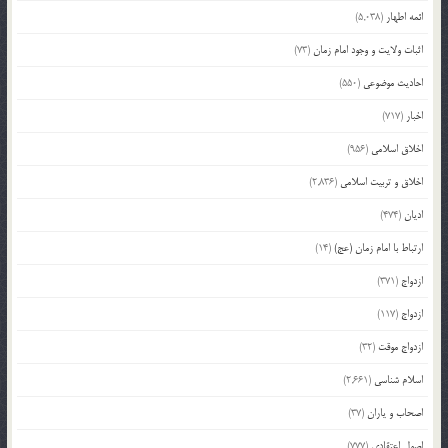
ائمه اطهار
(5,038)
اثبات ولایت و وجود امام زمان
(73)
احادیث موضوعی
(550)
اخبار
(717)
اخلاق اسلامی
(956)
اخلاق و تربیت اسلامی
(2,836)
ادیان
(474)
ارتباط با امام زمان (عج)
(14)
ازدواج
(371)
ازدواج
(117)
ازدواج موقت
(32)
اسلام شناسی
(2,661)
اصحاب و یاران
(37)
اصول اعتقادی
(777)