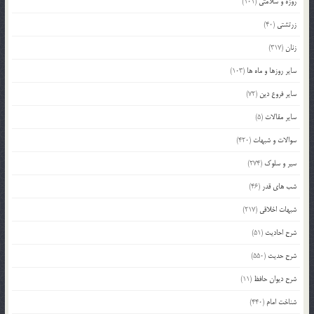
روزه و سلامتی
(101)
زرتشتی
(40)
زنان
(317)
سایر روزها و ماه ها
(103)
سایر فروع دین
(72)
سایر مقالات
(5)
سوالات و شبهات
(420)
سیر و سلوک
(274)
شب های قدر
(46)
شبهات اخلاقی
(217)
شرح احادیث
(51)
شرح حدیث
(550)
شرح دیوان حافظ
(11)
شناخت امام
(440)