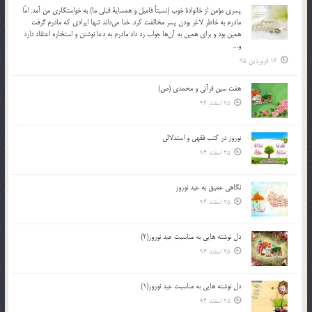
پسري مؤمن از خانوادة خوب (نسبتاً فاميل و همساية قبلي ما) به خواستگاري من آمد. امّا
مادرم به خاطر لاغر بودن پسر مخالفت كرد. خدا مي‌داند تنها ايرادي كه مادرم گرفت
همين بود و براي همين به آن‌ها جواب رد داد مادرم به دعا نوشتن و استخاره اعتقاد دارد
و…
16 فروردین 95
هفت سین قرآنی و محمدی (ص)
25 اسفند 94
نوروز در كتب فقهى و استدلالى‏
25 اسفند 94
نگاهى عميق به عيد نوروز
25 اسفند 94
دل نوشته هایی به مناسبت عید نوروز(2)
25 اسفند 94
دل نوشته هایی به مناسبت عید نوروز(1)
25 اسفند 94