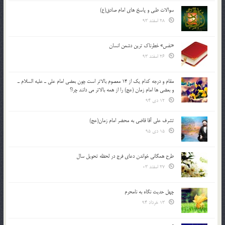
سوالات طبی و پاسخ های امام صادق(ع)
28 اسفند 93
«نفس» خطرناک ترین دشمن انسان
26 اسفند 93
مقام و درجه كدام يك از 14 معصوم بالاتر است چون بعضي امام علي ـ عليه السلام ـ
و بعضي ها امام زمان (عج) را از همه بالاتر مي دانند چرا؟
12 دی 94
تشرف علي آقا قاضي به محضر امام زمان(عج)
15 دی 95
طرح همگانی خواندن دعای فرج در لحظه تحویل سال
27 اسفند 03
چهل حدیث نگاه به نامحرم
13 خرداد 94