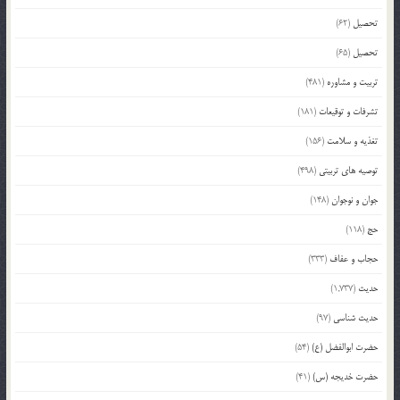
تحصیل
(62)
تحصیل
(65)
تربیت و مشاوره
(481)
تشرفات و توقیعات
(181)
تغذیه و سلامت
(156)
توصیه های تربیتی
(498)
جوان و نوجوان
(148)
حج
(118)
حجاب و عفاف
(333)
حدیث
(1,737)
حدیث شناسی
(97)
حضرت ابوالفضل (ع)
(54)
حضرت خدیجه (س)
(41)