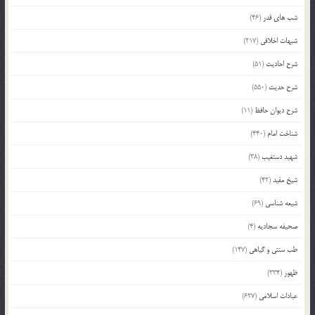
شب های قدر
(46)
شبهات اخلاقی
(217)
شرح احادیث
(51)
شرح حدیث
(550)
شرح دیوان حافظ
(11)
شناخت امام
(440)
شهید دستغیب
(38)
شیخ مفید
(42)
شیعه شناسی
(69)
صحیفه سجادیه
(4)
طب سنتی و گیاهی
(147)
ظهور
(334)
عبادات اسلامی
(627)