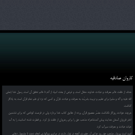
کاروان صادقیه
هدف از خلقت عالم معرفت و عبادت خداوند متعال است, و غرض از بعثت انبیاء از آدم تا خاتم تحقق آن است, رسول خدا (صلی
الله علیه و آله و سلم) برای تعلیم و تربیت بشریّت به معرفت و عبادت ,قرآن و کسی که نزد او علم تمام قرآن است به یادگار
گذاشت.
هرچند حوادث روزگار نگذاشت مفسّر معصومِ قرآن, پرده از حقایق کتاب خدا بردارد ولی در فرصت کوتاهی که برای ششمین
اختر فرزوان آسمان هدایت پیش آمد,شاهراه مذهب حق را برای رهروانِ از خلقت باز کرد , و فطرت تشنه انسانیت را به آب
حیات عبادت و معرفت سیرآب کرد.
امید است پیروان مذهب حق روز عزای آن حضرت, آنچه در توان دارند در مراسم سوگواری انجام دهند تا مشمول دعای