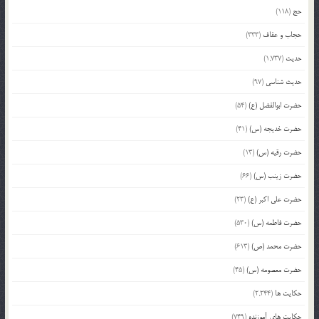
حج
(118)
حجاب و عفاف
(333)
حدیث
(1,737)
حدیث شناسی
(97)
حضرت ابوالفضل (ع)
(54)
حضرت خدیجه (س)
(41)
حضرت رقیه (س)
(13)
حضرت زینب (س)
(66)
حضرت علی اکبر (ع)
(23)
حضرت فاطمه (س)
(530)
حضرت محمد (ص)
(613)
حضرت معصومه (س)
(45)
حکایت ها
(2,244)
حکایت های آموزنده
(749)