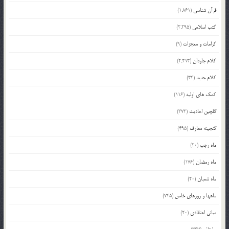
قرآن شناسی
(1,861)
کتب اسلامی
(2,295)
کرامات و معجزات
(9)
کلام جاودان
(2,293)
کلام جدید
(34)
کمک های اولیه
(116)
گلچین احادیث
(372)
گنجینه معارف
(495)
ماه رجب
(20)
ماه رمضان
(176)
ماه شعبان
(20)
ماهها و روزهای خاص
(745)
مبانی اعتقادی
(20)