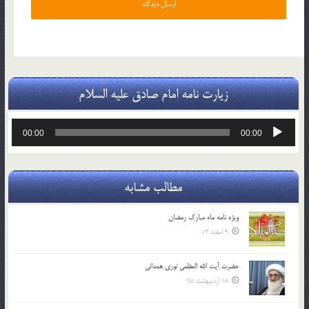
زیارت نامه امام صادق علیه السلام
پخش‌کننده
00:00
00:00
صوت
مطالب مشابه
ویژه نامه ماه مبارک رمضان
9 اسفند 03
حضرت آیت الله العظمی نوری همدانی
18 اردیبهشت 98