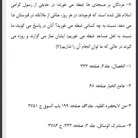
7- مردگان بر مسجدی ها غبطه می خورند: در حدیثی از رسول گرامی
اسلام نقل شده است که فرمودند: در هر روز، ملکی از ملائکه در قبرستان ندا
می دهد: نسبت به چه کسانی غبطه می خورید؟ آنان در پاسخ می گویند: ما
نسبت به اهل مساجد غبطه می خوریم؛ ایشان نماز می گزارند و روزه می
گیرند در حالی که ما توان انجام آن را نداریم.(7)
1- الخصال، جلد2، صفحه 363
2- جامع الخبار صفحه 68
3-من لایحضره الفقیه، جلد3ف صفحه 199 باب السوق ح 3751
4- مستدرک الوسائل، جلد 3، صفحه 363، ح 3786