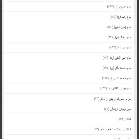
امام حسین (ع)
(847)
امام رضا (ع)
(182)
امام زمان (عج)
(583)
امام سجاد (ع)
(227)
امام علی (ع)
(894)
امام علی النقی (ع)
(165)
امام محمد باقر (ع)
(165)
امام محمد تقی (ع)
(146)
امام موسی کاظم (ع)
(152)
امر به معروف و نهی از منکر
(63)
امور تربیتی فرزندان
(51)
انتظار
(164)
انتظار از دیدگاه شخصیت ها
(17)