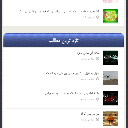
آيا حضرت فاطمه ـ سلام الله عليها ـ پيامبر بود كه فرشته بر او نازل مي شد؟
5 بهمن 94
تازه ترین مطالب
سلام ای هلال محرم
25 خرداد 05
منزل به منزل با کاروان حسین بن علی علیه السلام
25 خرداد 05
پاسخ امام زمان علیه السلام به چند شبهه عاشورایی
25 خرداد 05
من سرزمین کربلا
25 خرداد 05