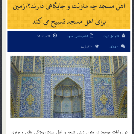
اهل مسجد چه منزلت و جایگاهی دارند؟/زمین
برای اهل مسجد تسبیح می کند
خادم اهل البیت
اسلام شناسی
,
مسجد
26 مرداد 94
0 دیدگاه
1431بازدید
در روایات موجود در متون دینی شیعه و اهل سنت، ویژگی های و برتری