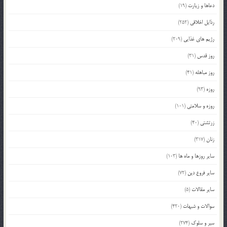
دعاها و زیارت
(19)
رذایل اخلاقی
(252)
رژیم های غذایی
(209)
روز قدس
(31)
روز مباهله
(41)
روزه
(93)
روزه و سلامتی
(101)
زرتشتی
(40)
زنان
(317)
سایر روزها و ماه ها
(103)
سایر فروع دین
(72)
سایر مقالات
(5)
سوالات و شبهات
(420)
سیر و سلوک
(274)