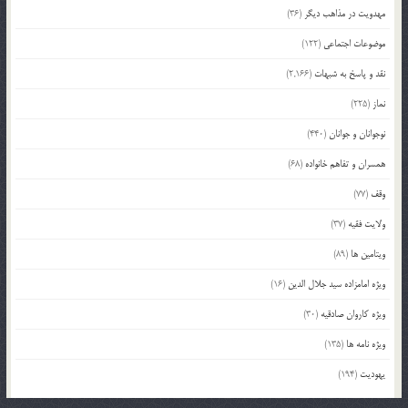
مهدویت در مذاهب دیگر
(36)
موضوعات اجتماعی
(122)
نقد و پاسخ به شبهات
(2,166)
نماز
(225)
نوجوانان و جوانان
(440)
همسران و تفاهم خانواده
(68)
وقف
(77)
ولایت فقیه
(37)
ویتامین ها
(89)
ویژه امامزاده سید جلال الدین
(16)
ویژه کاروان صادقیه
(30)
ویژه نامه ها
(135)
یهودیت
(194)