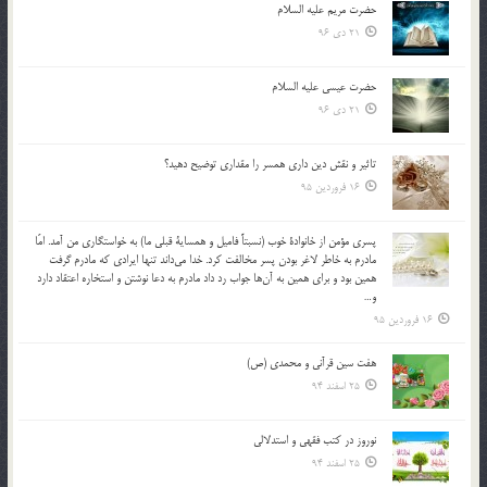
حضرت مریم علیه السلام
21 دی 96
حضرت عیسی علیه السلام
21 دی 96
تاثير و نقش دين داري همسر را مقداري توضيح دهيد؟
16 فروردین 95
پسري مؤمن از خانوادة خوب (نسبتاً فاميل و همساية قبلي ما) به خواستگاري من آمد. امّا
مادرم به خاطر لاغر بودن پسر مخالفت كرد. خدا مي‌داند تنها ايرادي كه مادرم گرفت
همين بود و براي همين به آن‌ها جواب رد داد مادرم به دعا نوشتن و استخاره اعتقاد دارد
و…
16 فروردین 95
هفت سین قرآنی و محمدی (ص)
25 اسفند 94
نوروز در كتب فقهى و استدلالى‏
25 اسفند 94