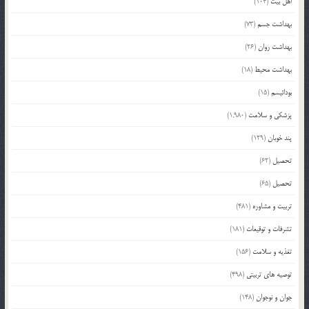
اهل بیت
(104)
بهداشت جسم
(73)
بهداشت روان
(26)
بهداشت محیط
(18)
بودائیسم
(15)
پزشکی و سلامت
(1,980)
پند خوبان
(129)
تحصیل
(62)
تحصیل
(65)
تربیت و مشاوره
(481)
تشرفات و توقیعات
(181)
تغذیه و سلامت
(156)
توصیه های تربیتی
(498)
جوان و نوجوان
(148)