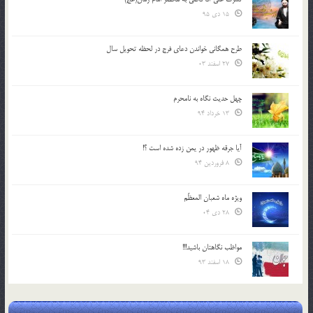
15 دی 95
طرح همگانی خواندن دعای فرج در لحظه تحویل سال
27 اسفند 03
چهل حدیث نگاه به نامحرم
13 خرداد 94
آیا جرقه ظهور در یمن زده شده است ؟!
8 فروردین 94
ویژه ماه شعبان المعظّم
28 دی 04
مواظب نگاهتان باشید!!!
18 اسفند 93