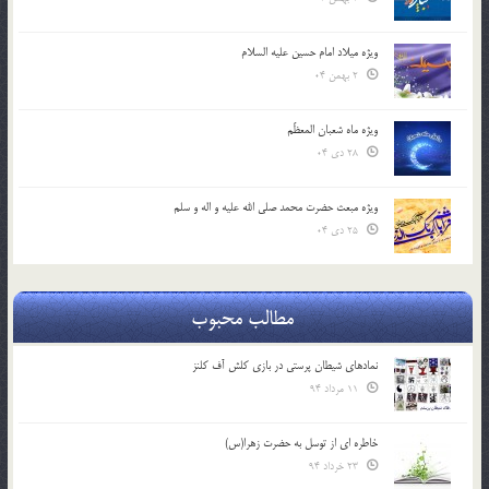
ویژه میلاد امام حسین علیه السلام
2 بهمن 04
ویژه ماه شعبان المعظّم
28 دی 04
ویژه مبعث حضرت محمد صلی الله علیه و اله و سلم
25 دی 04
مطالب محبوب
نمادهای شیطان پرستی در بازی کلش آف کلنز
11 مرداد 94
خاطره ای از توسل به حضرت زهرا(س)
23 خرداد 94