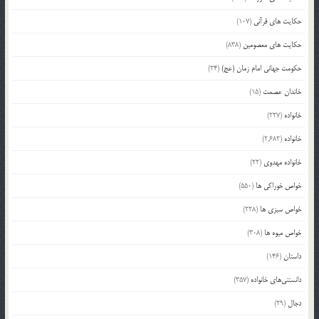
حکایت های قرآنی
(107)
حکایت های معصومین
(838)
حکومت جهانی امام زمان (عج)
(24)
خاندان عصمت
(15)
خانواده
(227)
خانواده
(2,682)
خانواده مهدوی
(22)
خواص خوراکی ها
(550)
خواص سبزی ها
(228)
خواص میوه ها
(308)
داستان
(146)
دانستنی‌های خانواده
(357)
دجال
(29)