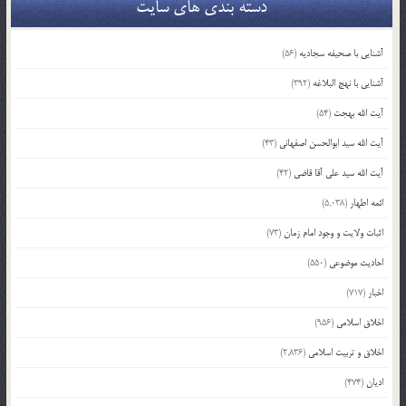
دسته بندی های سایت
آشنایی با صحیفه سجادیه
(56)
آشنایی با نهج البلاغه
(392)
آیت الله بهجت
(54)
آیت الله سید ابوالحسن اصفهانی
(43)
آیت الله سید علی آقا قاضی
(42)
ائمه اطهار
(5,038)
اثبات ولایت و وجود امام زمان
(73)
احادیث موضوعی
(550)
اخبار
(717)
اخلاق اسلامی
(956)
اخلاق و تربیت اسلامی
(2,836)
ادیان
(474)