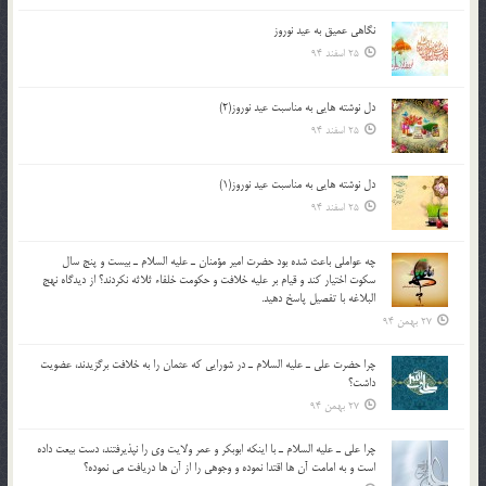
نگاهى عميق به عيد نوروز
25 اسفند 94
دل نوشته هایی به مناسبت عید نوروز(2)
25 اسفند 94
دل نوشته هایی به مناسبت عید نوروز(1)
25 اسفند 94
چه عواملي باعث شده بود حضرت امير مؤمنان ـ عليه السلام ـ بيست و پنج سال
سکوت اختيار کند و قيام بر عليه خلافت و حکومت خلفاء ثلاثه نکردند؟ از ديدگاه نهج
البلاغه با تفصيل پاسخ دهيد.
27 بهمن 94
چرا حضرت علي ـ عليه السلام ـ در شورايي كه عثمان را به خلافت برگزيدند، عضويت
داشت؟
27 بهمن 94
چرا علي ـ عليه السلام ـ با اينكه ابوبكر و عمر ولايت وي را نپذيرفتند، دست بيعت داده
است و به امامت آن ها اقتدا نموده و وجوهي را از آن ها دريافت مي نموده؟