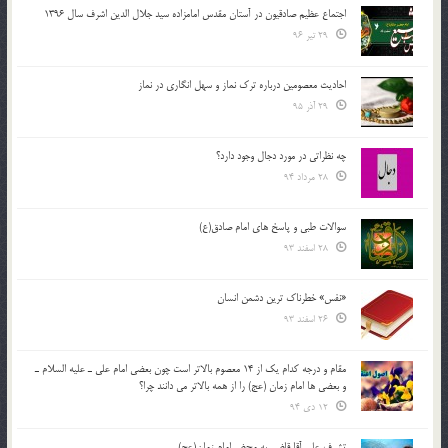
اجتماع عظیم صادقیون در آستان مقدس امامزاده سید جلال الدین اشرف سال 1396
29 تیر 96
احادیث معصومین درباره ترک نماز و سهل انگاری در نماز
29 آذر 95
چه نظراتی در مورد دجال وجود دارد؟
28 مرداد 94
سوالات طبی و پاسخ های امام صادق(ع)
28 اسفند 93
«نفس» خطرناک ترین دشمن انسان
26 اسفند 93
مقام و درجه كدام يك از 14 معصوم بالاتر است چون بعضي امام علي ـ عليه السلام ـ
و بعضي ها امام زمان (عج) را از همه بالاتر مي دانند چرا؟
12 دی 94
تشرف علي آقا قاضي به محضر امام زمان(عج)