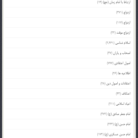
ارتباط با امام زمان (عج)
(14)
ازدواج
(371)
ازدواج
(117)
ازدواج موقت
(32)
اسلام شناسی
(2,661)
اصحاب و یاران
(37)
اصول اعتقادی
(777)
اطلاعیه ها
(26)
اعتقادات و اصول دین
(28)
اعتکاف
(43)
اعیاد اسلامی
(211)
امام جعفر صادق (ع)
(372)
امام حسن (ع)
(233)
امام حسن عسکری (ع)
(172)