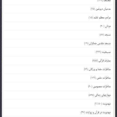
مختلف
(367)
مدعیان دروغین
(25)
مراجع معظم تقلید
(15)
مردان
(40)
مسجد
(87)
مسجد مقدس جمکران
(19)
مسیحیت
(229)
معارف قرآنی
(855)
مناظرات علما و بزرگان
(79)
مناظرات علمی
(139)
مناظرات معصومین
(60)
مهارتهای زندگی
(845)
مهدویت
(2,150)
مهدویت در قرآن و روایات
(47)