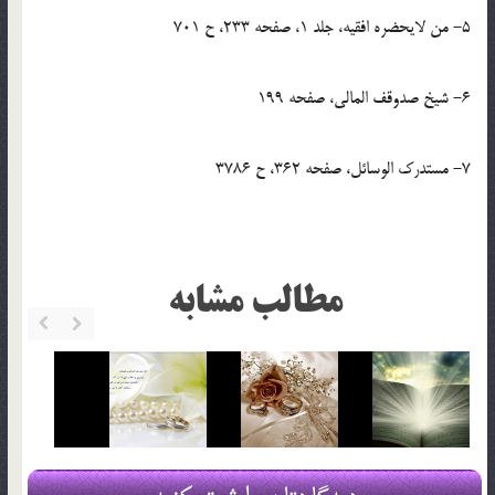
5- من لایحضره افقیه، جلد 1، صفحه 233، ح 701
6- شیخ صدوقف المالی، صفحه 199
7- مستدرک الوسائل، صفحه 362، ح 3786
مطالب مشابه