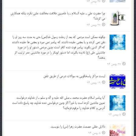
27 بهمن 94
چرا حضرت علي ـ عليه السلام ـ با غاصبين خلافت مخالفت علني نکرد، بلكه همكاري
مي کردند؟
27 بهمن 94
چگونه ممكن است مردمي كه بعد از رحلت رسول خدا(ص) حتی به مدت سه روز او را
دفن نمي كردند و یا بعضي عقيده داشتند كه پيامبر نمي ميرد و بعضي ها عقيده داشتند
كه اگر كسي بگويد: پيامبر فوت شده كافر است، چنین مردمی دستور او را در مورد
جانشيني علي (ع) ناديده بگيرند، اما دستور ابوبكر را در مورد جانشيني عمر ترتیب اثر
بدهند؟
27 بهمن 94
لیست مراکز پاسخگویی به سوالات شرعی از طریق تلفن
19 بهمن 94
آيا پيامبر اسلام حضرت محمد ـ صلي الله عليه و آله و سلم ـ از خداوند درخواست
تعيين جانشين کرده است يا خير؟ اگر چنين درخواستي شده خداوند چه پاسخ داده است
آدرس و کلام خداوند را مرقوم فرمائيد؟
5 بهمن 94
دلايل عقلي عصمت حضرت زهرا (س) را بنويسيد.
5 بهمن 94