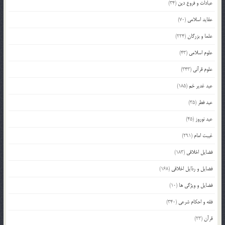
عبادات و فروع دین
(34)
عقاید اسلامی
(70)
علما و بزرگان
(224)
علوم اسلامی
(43)
علوم قرآنی
(343)
عید غدیر خم
(185)
عید فطر
(35)
عید نوروز
(45)
غیبت امام
(291)
فضایل اخلاقی
(183)
فضایل و رذایل اخلاقی
(168)
فضایل و ویژگی ها
(10)
فقه و احکام شرعی
(340)
قرآن
(23)