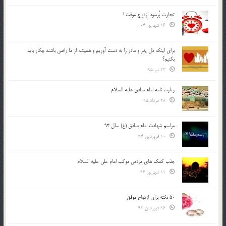
تجارت پُرسود ازدواج موقت !
16 شهریور 04
براي اينكه دل پدر و مادر را به دست آوريم و هميشه از ما راضي باشند چكار بايد
بكنيم؟
23 تیر 95
زیارت نامه امام صادق علیه السلام
28 مرداد 95
مراسم شهادت امام صادق (ع) سال 93
10 فروردین 94
جذب کمک های مردمی موکب امام علی علیه السلام
11 شهریور 96
50 نکته برای ازدواج موفق
16 فروردین 94