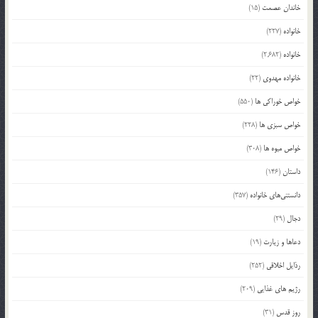
خاندان عصمت
(15)
خانواده
(227)
خانواده
(2,682)
خانواده مهدوی
(22)
خواص خوراکی ها
(550)
خواص سبزی ها
(228)
خواص میوه ها
(308)
داستان
(146)
دانستنی‌های خانواده
(357)
دجال
(29)
دعاها و زیارت
(19)
رذایل اخلاقی
(252)
رژیم های غذایی
(209)
روز قدس
(31)