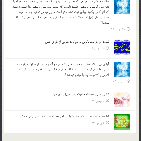
چگونه ممكن است مردمي كه بعد از رحلت رسول خدا(ص) حتی به مدت سه روز او را
دفن نمي كردند و یا بعضي عقيده داشتند كه پيامبر نمي ميرد و بعضي ها عقيده داشتند
كه اگر كسي بگويد: پيامبر فوت شده كافر است، چنین مردمی دستور او را در مورد
جانشيني علي (ع) ناديده بگيرند، اما دستور ابوبكر را در مورد جانشيني عمر ترتیب اثر
بدهند؟
27 بهمن 94
لیست مراکز پاسخگویی به سوالات شرعی از طریق تلفن
19 بهمن 94
آيا پيامبر اسلام حضرت محمد ـ صلي الله عليه و آله و سلم ـ از خداوند درخواست
تعيين جانشين کرده است يا خير؟ اگر چنين درخواستي شده خداوند چه پاسخ داده است
آدرس و کلام خداوند را مرقوم فرمائيد؟
5 بهمن 94
دلايل عقلي عصمت حضرت زهرا (س) را بنويسيد.
5 بهمن 94
آيا حضرت فاطمه ـ سلام الله عليها ـ پيامبر بود كه فرشته بر او نازل مي شد؟
5 بهمن 94