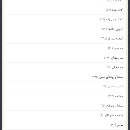
کلام جاودان
(2,293)
کلام جدید
(34)
کمک های اولیه
(116)
گلچین احادیث
(372)
گنجینه معارف
(495)
ماه رجب
(20)
ماه رمضان
(176)
ماه شعبان
(20)
ماهها و روزهای خاص
(745)
مبانی اعتقادی
(20)
مختلف
(367)
مدعیان دروغین
(25)
مراجع معظم تقلید
(15)
مردان
(40)