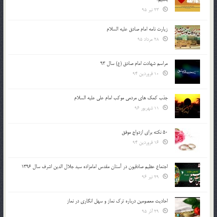
23 تیر 95
زیارت نامه امام صادق علیه السلام
28 مرداد 95
مراسم شهادت امام صادق (ع) سال 93
10 فروردین 94
جذب کمک های مردمی موکب امام علی علیه السلام
11 شهریور 96
50 نکته برای ازدواج موفق
16 فروردین 94
اجتماع عظیم صادقیون در آستان مقدس امامزاده سید جلال الدین اشرف سال 1396
29 تیر 96
احادیث معصومین درباره ترک نماز و سهل انگاری در نماز
29 آذر 95