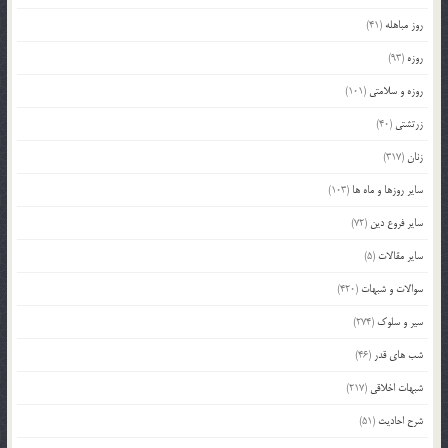
روز مباهله
(41)
روزه
(93)
روزه و سلامتی
(101)
زرتشتی
(40)
زنان
(317)
سایر روزها و ماه ها
(103)
سایر فروع دین
(72)
سایر مقالات
(5)
سوالات و شبهات
(420)
سیر و سلوک
(274)
شب های قدر
(46)
شبهات اخلاقی
(217)
شرح احادیث
(51)