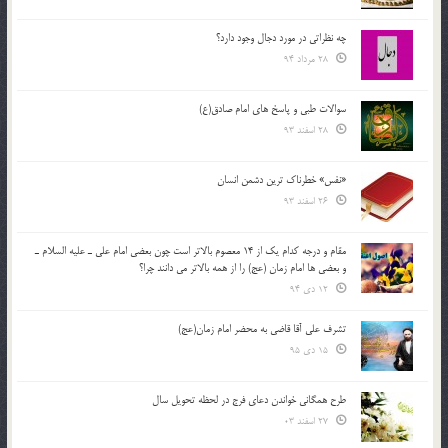
چه نظراتی در مورد دجال وجود دارد؟
28 مرداد 94
سوالات طبی و پاسخ های امام صادق(ع)
28 اسفند 93
«نفس» خطرناک ترین دشمن انسان
26 اسفند 93
مقام و درجه كدام يك از 14 معصوم بالاتر است چون بعضي امام علي ـ عليه السلام ـ
و بعضي ها امام زمان (عج) را از همه بالاتر مي دانند چرا؟
12 دی 94
تشرف علي آقا قاضي به محضر امام زمان(عج)
15 دی 95
طرح همگانی خواندن دعای فرج در لحظه تحویل سال
27 اسفند 03