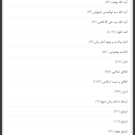
آیت الله بهجت
(54)
آیت الله سید ابوالحسن اصفهانی
(43)
آیت الله سید علی آقا قاضی
(42)
ائمه اطهار
(5,038)
اثبات ولایت و وجود امام زمان
(73)
احادیث موضوعی
(550)
اخبار
(717)
اخلاق اسلامی
(956)
اخلاق و تربیت اسلامی
(2,836)
ادیان
(474)
ارتباط با امام زمان (عج)
(14)
ازدواج
(371)
ازدواج
(117)
ازدواج موقت
(32)