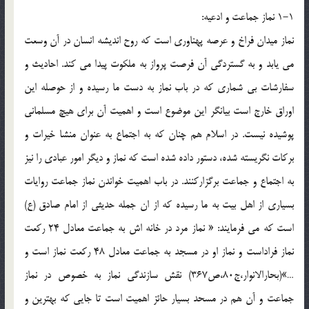
1-1 نماز جماعت و ادعیه:
نماز میدان فراخ و عرصه پهناوری است که روح اندیشه انسان در آن وسعت
می یابد و به گستردگی آن فرصت پرواز به ملکوت پیدا می کند. احادیث و
سفارشات بی شماری که در باب نماز به دست ما رسیده و از حوصله این
اوراق خارج است بیانگر این موضوع است و اهمیت آن برای هیچ مسلمانی
پوشیده نیست. در اسلام هم چنان که به اجتماع به عنوان منشا خیرات و
برکات نگریسته شده، دستور داده شده است که نماز و دیگر امور عبادی را نیز
به اجتماع و جماعت برگزارکنند. در باب اهمیت خواندن نماز جماعت روایات
بسیاری از اهل بیت به ما رسیده که از ان جمله حدیثی از امام صادق (ع)
است که می فرمایند: « نماز مرد در خانه اش به جماعت معادل 24 رکعت
نماز فراداست و نماز او در مسجد به جماعت معادل 48 رکعت نماز است و
…»(بحارالانوار،ج80،ص367) نقش سازندگی نماز به خصوص در نماز
جماعت و آن هم در مسحد بسیار حائز اهمیت است تا جایی که بهترین و