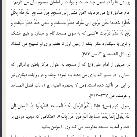
پرسش ها را در ضمن چند حدیث و روایت از امامان معصوم بیان می داریم:
امام صادق (ع) می فرماید: «مَنْ مَشَى إِلَى مَسْجِدٍ مِنْ مَسَاجِدِ اللَّهِ فَلَهُ بِکُلِّ
خُطْوَةٍ خَطَاهَا حَتَّى یَرْجِعَ إِلَى مَنْزِلِهِ عَشْرُ حَسَنَاتٍ وَ مُحِیَ عَنْهُ عَشْرُ سَیِّئَاتٍ وَ
رُفِعَ لَهُ عَشْرُ دَرَجَات «کسی که به سوی مسجد گام بر میدارد بر هیچ خشک
و تری پا نمیگذارد مگر اینکه از زمین اول تا هفتم برای او تسبیح می کنند».
(وسائل الشیعه، ج 3، ص 483)
در حدیثی از امام علی (ع) که از مسجد به عنوان مرکز یافتن برادرانی که
انسان را در مسیر الله یاری می دهند یاد نموده بودند. و در روایات دیگری نیز
بر این امر تأکید شده است. (من لا یحضره الفقیه، ج 1، باب فضل المساجد
و حرمت، ص 237-713).
رسول اکرم (ص): «إِذَا رَأَیْتُمُ الرَّجُلَ یَعْتَادُ الْمَسَاجِدَ فَاشْهَدُوا لَهُ بِالْإِیمَانِ لِأَنَّ
اللَّهَ یَقُولُ إِنَّما یَعْمُرُ مَساجِدَ اللَّهِ مَنْ آمَنَ بِاللَّه». «هنگامی که دیدید مردی بر
رفت و آمد به مسجد مداومت می کند وی را مؤمن بدانید.