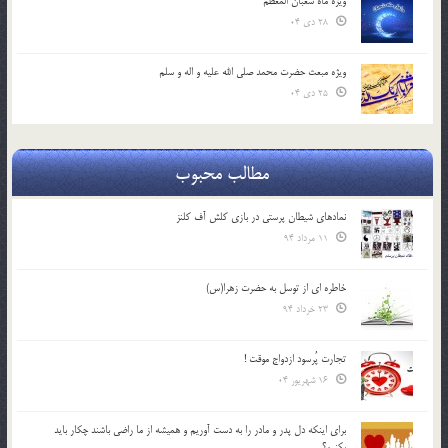
ویژه ماه شعبان المعظّم
28 دی 04
ویژه مبعث حضرت محمد صلی الله علیه و اله و سلم
25 دی 04
مطالب محبوب
نمادهای شیطان پرستی در بازی کلش آف کلنز
11 مرداد 94
خاطره ای از توسل به حضرت زهرا(س)
23 خرداد 94
تجارت پُرسود ازدواج موقت !
16 شهریور 04
براي اينكه دل پدر و مادر را به دست آوريم و هميشه از ما راضي باشند چكار بايد
بكنيم؟