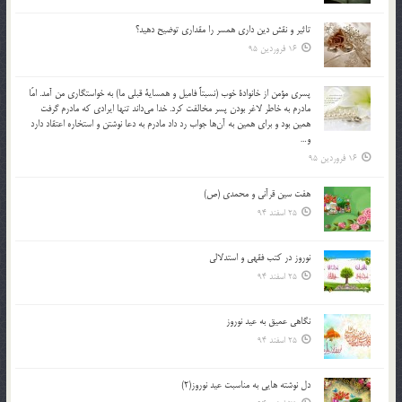
تاثير و نقش دين داري همسر را مقداري توضيح دهيد؟
16 فروردین 95
پسري مؤمن از خانوادة خوب (نسبتاً فاميل و همساية قبلي ما) به خواستگاري من آمد. امّا
مادرم به خاطر لاغر بودن پسر مخالفت كرد. خدا مي‌داند تنها ايرادي كه مادرم گرفت
همين بود و براي همين به آن‌ها جواب رد داد مادرم به دعا نوشتن و استخاره اعتقاد دارد
و…
16 فروردین 95
هفت سین قرآنی و محمدی (ص)
25 اسفند 94
نوروز در كتب فقهى و استدلالى‏
25 اسفند 94
نگاهى عميق به عيد نوروز
25 اسفند 94
دل نوشته هایی به مناسبت عید نوروز(2)