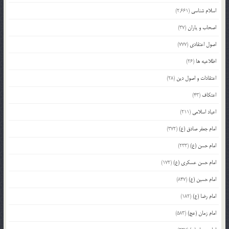
اسلام شناسی
(2,661)
اصحاب و یاران
(37)
اصول اعتقادی
(777)
اطلاعیه ها
(26)
اعتقادات و اصول دین
(28)
اعتکاف
(43)
اعیاد اسلامی
(211)
امام جعفر صادق (ع)
(372)
امام حسن (ع)
(233)
امام حسن عسکری (ع)
(172)
امام حسین (ع)
(847)
امام رضا (ع)
(182)
امام زمان (عج)
(583)