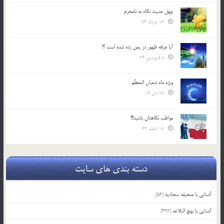
چهل حدیث نگاه به نامحرم
13 خرداد 94
آیا جرقه ظهور در یمن زده شده است ؟!
8 فروردین 94
ویژه ماه شعبان المعظّم
28 دی 04
مواظب نگاهتان باشید!!!
18 اسفند 93
دسته بندی های سایت
آشنایی با صحیفه سجادیه
(56)
آشنایی با نهج البلاغه
(392)