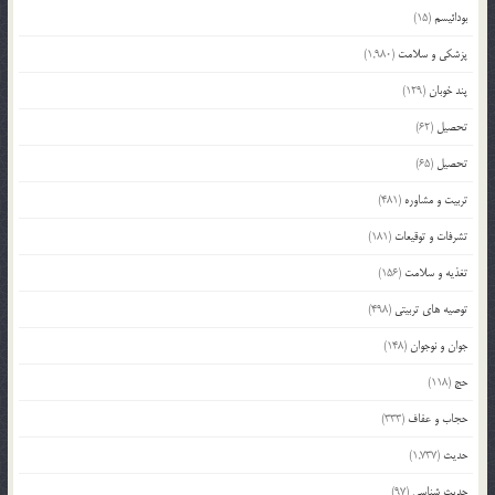
بودائیسم
(15)
پزشکی و سلامت
(1,980)
پند خوبان
(129)
تحصیل
(62)
تحصیل
(65)
تربیت و مشاوره
(481)
تشرفات و توقیعات
(181)
تغذیه و سلامت
(156)
توصیه های تربیتی
(498)
جوان و نوجوان
(148)
حج
(118)
حجاب و عفاف
(333)
حدیث
(1,737)
حدیث شناسی
(97)