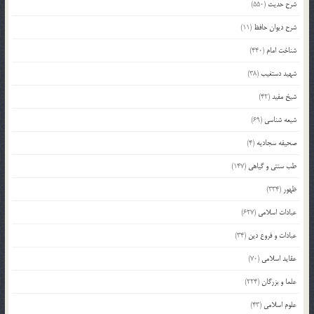
شرح حدیث
(550)
شرح دیوان حافظ
(11)
شناخت امام
(440)
شهید دستغیب
(38)
شیخ مفید
(42)
شیعه شناسی
(69)
صحیفه سجادیه
(4)
طب سنتی و گیاهی
(147)
ظهور
(334)
عبادات اسلامی
(627)
عبادات و فروع دین
(34)
عقاید اسلامی
(70)
علما و بزرگان
(224)
علوم اسلامی
(43)