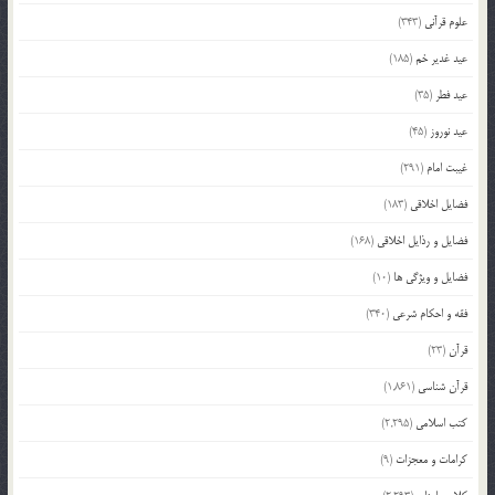
علوم قرآنی
(343)
عید غدیر خم
(185)
عید فطر
(35)
عید نوروز
(45)
غیبت امام
(291)
فضایل اخلاقی
(183)
فضایل و رذایل اخلاقی
(168)
فضایل و ویژگی ها
(10)
فقه و احکام شرعی
(340)
قرآن
(23)
قرآن شناسی
(1,861)
کتب اسلامی
(2,295)
کرامات و معجزات
(9)