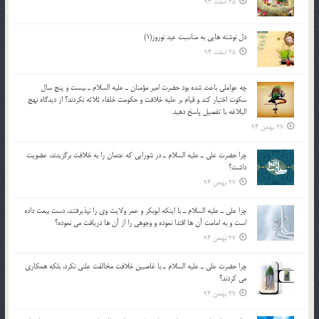
25 اسفند 94
دل نوشته هایی به مناسبت عید نوروز(1)
25 اسفند 94
چه عواملي باعث شده بود حضرت امير مؤمنان ـ عليه السلام ـ بيست و پنج سال
سکوت اختيار کند و قيام بر عليه خلافت و حکومت خلفاء ثلاثه نکردند؟ از ديدگاه نهج
البلاغه با تفصيل پاسخ دهيد.
27 بهمن 94
چرا حضرت علي ـ عليه السلام ـ در شورايي كه عثمان را به خلافت برگزيدند، عضويت
داشت؟
27 بهمن 94
چرا علي ـ عليه السلام ـ با اينكه ابوبكر و عمر ولايت وي را نپذيرفتند، دست بيعت داده
است و به امامت آن ها اقتدا نموده و وجوهي را از آن ها دريافت مي نموده؟
27 بهمن 94
چرا حضرت علي ـ عليه السلام ـ با غاصبين خلافت مخالفت علني نکرد، بلكه همكاري
مي کردند؟
27 بهمن 94