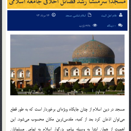
مسجد؛ سرمنشا رشد فضائل اخلاقی جامعه اسلامی
خادم اهل البیت
اسلام شناسی
,
مسجد
26 مرداد 94
0 دیدگاه
1938بازدید
مسجد در دین اسلام از چنان جایگاه ویژه‌ای برخوردار است که به طور قطع
می‌توان اذعان کرد بعد از کعبه، مقدس‌ترین مکان محسوب می‌شود. این
اهمیت از همان ابتدا به وسیله پیامبر بزرگوار اسلام به تمامی مسلمانان