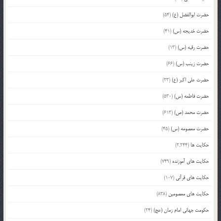
حضرت ابوالفضل (ع)
(54)
حضرت خدیجه (س)
(41)
حضرت رقیه (س)
(13)
حضرت زینب (س)
(66)
حضرت علی اکبر (ع)
(23)
حضرت فاطمه (س)
(530)
حضرت محمد (ص)
(613)
حضرت معصومه (س)
(45)
حکایت ها
(2,244)
حکایت های آموزنده
(749)
حکایت های قرآنی
(107)
حکایت های معصومین
(838)
حکومت جهانی امام زمان (عج)
(24)