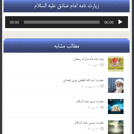
زیارت نامه امام صادق علیه السلام
پخش‌کننده
00:00
00:00
صوت
مطالب مشابه
ویژه نامه ماه مبارک رمضان
9 اسفند 03
حضرت آیت الله العظمی نوری همدانی
18 اردیبهشت 98
حضرت مریم علیه السلام
21 دی 96
حضرت عیسی علیه السلام
21 دی 96