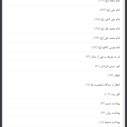
امام سجاد (ع)
(227)
امام علی (ع)
(894)
امام علی النقی (ع)
(165)
امام محمد باقر (ع)
(165)
امام محمد تقی (ع)
(146)
امام موسی کاظم (ع)
(152)
امر به معروف و نهی از منکر
(63)
امور تربیتی فرزندان
(51)
انتظار
(164)
انتظار از دیدگاه شخصیت ها
(17)
اهل بیت
(104)
بهداشت جسم
(73)
بهداشت روان
(26)
بهداشت محیط
(18)