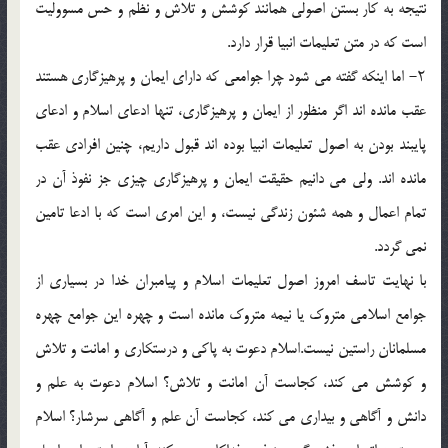
نتيجه به كار بستن اصولى همانند كوشش و تلاش و نظم و حس مسووليت
است كه در متن تعليمات انبيا قرار دارد.
۲- اما اينكه گفته مى شود چرا جوامعى كه داراى ايمان و پرهيزگارى هستند
عقب مانده اند اگر منظور از ايمان و پرهيزگارى، تنها ادعاى اسلام و ادعاى
پايبند بودن به اصول تعليمات انبيا بوده اند قبول داريم، چنين افرادى عقب
مانده اند. ولى مى دانيم حقيقت ايمان و پرهيزگارى چيزى جز نفوذ آن در
تمام اعمال و همه شئون زندگى نيست، و اين امرى است كه با ادعا تامين
نمى گردد.
با نهايت تاسف امروز اصول تعليمات اسلام و پيامبران خدا در بسيارى از
جوامع اسلامى متروك يا نيمه متروك مانده است و چهره اين جوامع چهره
مسلمانان راستين نيست.اسلام دعوت به پاكى و درستكارى و امانت و تلاش
و كوشش مى كند، كجاست آن امانت و تلاش؟ اسلام دعوت به علم و
دانش و آگاهى و بيدارى مى كند، كجاست آن علم و آگاهى سرشار؟ اسلام