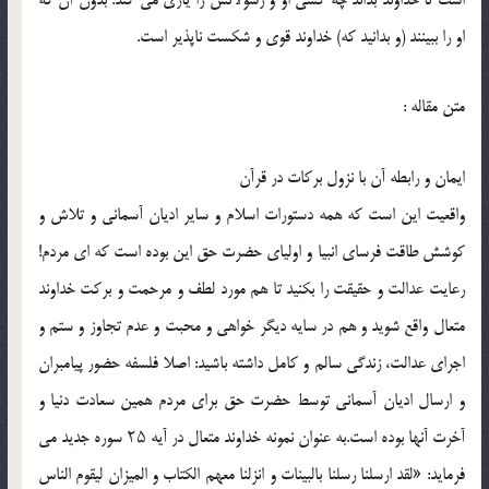
او را ببينند (و بدانيد كه) خداوند قوى و شكست ناپذير است.
متن مقاله :
ايمان و رابطه آن با نزول بركات در قرآن
واقعيت اين است كه همه دستورات اسلام و ساير اديان آسمانى و تلاش و
كوشش طاقت فرساى انبيا و اولياى حضرت حق اين بوده است كه اى مردم!
رعايت عدالت و حقيقت را بكنيد تا هم مورد لطف و مرحمت و بركت خداوند
متعال واقع شويد و هم در سايه ديگر خواهى و محبت و عدم تجاوز و ستم و
اجراى عدالت، زندگى سالم و كامل داشته باشيد: اصلا فلسفه حضور پيامبران
و ارسال اديان آسمانى توسط حضرت حق براى مردم همين سعادت دنيا و
آخرت آنها بوده است.به عنوان نمونه خداوند متعال در آيه ۲۵ سوره جديد مى
فرمايد: «لقد ارسلنا رسلنا بالبينات و انزلنا معهم الكتاب و الميزان ليقوم الناس