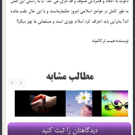
دعوت به اتحاد و فشردگى صنوف و فداكارى مى كند. آيا به راستى اين اصل
به طور كامل در جوامع اسلامى امروز حكمفرماست و با اين حال عقب مانده
اند؟ بنابراين بايد اعتراف كرد اسلام چيزى است و مسلمانى ما چيز ديگر!!
نویسنده:حبيب تركاشوند
مطالب مشابه
دیدگاهتان را ثبت کنید