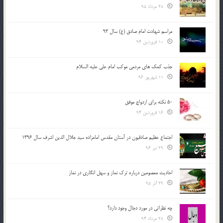
28 مرداد 95
مراسم شهادت امام صادق (ع) سال 93
10 فروردین 94
جذب کمک های مردمی موکب امام علی علیه السلام
11 شهریور 96
50 نکته برای ازدواج موفق
16 فروردین 94
اجتماع عظیم صادقیون در آستان مقدس امامزاده سید جلال الدین اشرف سال 1396
29 تیر 96
احادیث معصومین درباره ترک نماز و سهل انگاری در نماز
29 آذر 95
چه نظراتی در مورد دجال وجود دارد؟
28 مرداد 94