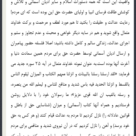
واقعيت اين است كه همه دستورات اسلام و ساير اديان آسمانى و تلاش و
كوشش طاقت فرساى انبيا و اولياى حضرت حق اين بوده است كه اى مردم!
رعايت عدالت و حقيقت را بكنيد تا هم مورد لطف و مرحمت و بركت خداوند
متعال واقع شويد و هم در سايه ديگر خواهى و محبت و عدم تجاوز و ستم و
اجراى عدالت، زندگى سالم و كامل داشته باشيد: اصلا فلسفه حضور پيامبران
و ارسال اديان آسمانى توسط حضرت حق براى مردم همين سعادت دنيا و
آخرت آنها بوده است.به عنوان نمونه خداوند متعال در آيه ۲۵ سوره جديد مى
فرمايد: «لقد ارسلنا رسلنا بالبينات و انزلنا معهم الكتاب و الميزان ليقوم الناس
بالقسط و انزلنا الحديد فيه باس شديد و منافع للناس و ليعلم الله من ينصره،
و رسله بالغيب ان الله قوى عزيز»: ما رسولان خود را با دلايل روشن
فرستاديم و همراه آنها كتاب (آسمانى) و ميزان (شناسايى حق از باطل و
قوانين عادلانه را) نازل كرديم تا مردم به عدالت قيام كنند (و هر كس به حق
خود برسد) و آهن را نازل كرديم كه در آن نيروى شديد و منافعى براى مردم
است تا خداوند بداند چه كسى او و رسولانش را يارى مى كند. بدون آن كه