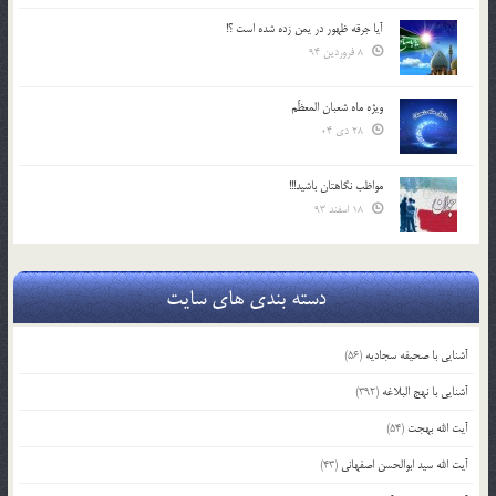
آیا جرقه ظهور در یمن زده شده است ؟!
8 فروردین 94
ویژه ماه شعبان المعظّم
28 دی 04
مواظب نگاهتان باشید!!!
18 اسفند 93
دسته بندی های سایت
آشنایی با صحیفه سجادیه
(56)
آشنایی با نهج البلاغه
(392)
آیت الله بهجت
(54)
آیت الله سید ابوالحسن اصفهانی
(43)