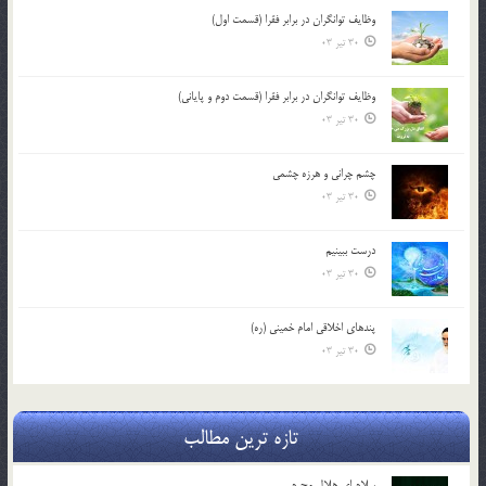
وظایف توانگران در برابر فقرا (قسمت اول)
30 تیر 03
وظایف توانگران در برابر فقرا (قسمت دوم و پایانی)
30 تیر 03
چشم ‏چرانى و هرزه‏ چشمى
30 تیر 03
درست ببينيم
30 تیر 03
پندهاي اخلاقي امام خميني (ره)
30 تیر 03
تازه ترین مطالب
سلام ای هلال محرم