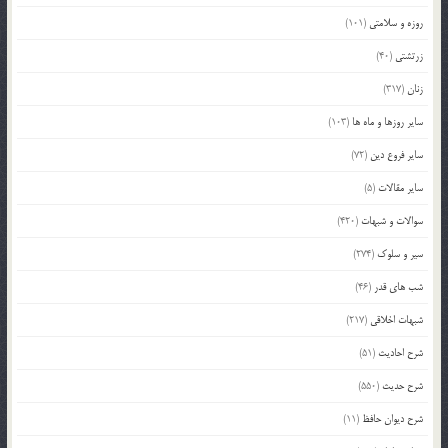
روزه و سلامتی
(101)
زرتشتی
(40)
زنان
(317)
سایر روزها و ماه ها
(103)
سایر فروع دین
(72)
سایر مقالات
(5)
سوالات و شبهات
(420)
سیر و سلوک
(274)
شب های قدر
(46)
شبهات اخلاقی
(217)
شرح احادیث
(51)
شرح حدیث
(550)
شرح دیوان حافظ
(11)