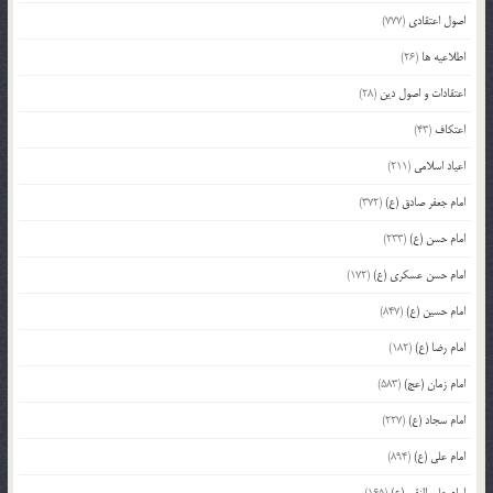
اصول اعتقادی
(777)
اطلاعیه ها
(26)
اعتقادات و اصول دین
(28)
اعتکاف
(43)
اعیاد اسلامی
(211)
امام جعفر صادق (ع)
(372)
امام حسن (ع)
(233)
امام حسن عسکری (ع)
(172)
امام حسین (ع)
(847)
امام رضا (ع)
(182)
امام زمان (عج)
(583)
امام سجاد (ع)
(227)
امام علی (ع)
(894)
امام علی النقی (ع)
(165)