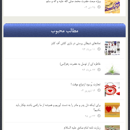
ویژه مبعث حضرت محمد صلی الله علیه و اله و سلم
25 دی 04
مطالب محبوب
نمادهای شیطان پرستی در بازی کلش آف کلنز
11 مرداد 94
خاطره ای از توسل به حضرت زهرا(س)
23 خرداد 94
تجارت پُرسود ازدواج موقت !
16 شهریور 04
براي اينكه دل پدر و مادر را به دست آوريم و هميشه از ما راضي باشند چكار بايد
بكنيم؟
23 تیر 95
زیارت نامه امام صادق علیه السلام