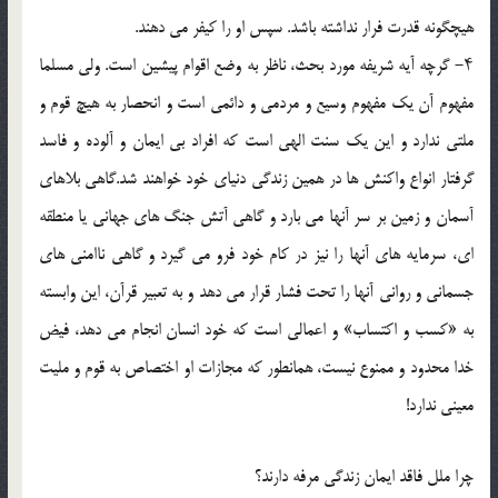
هيچگونه قدرت فرار نداشته باشد. سپس او را كيفر مى دهند.
۴- گرچه آيه شريفه مورد بحث، ناظر به وضع اقوام پيشين است. ولى مسلما
مفهوم آن يك مفهوم وسيع و مردمى و دائمى است و انحصار به هيچ قوم و
ملتى ندارد و اين يك سنت الهى است كه افراد بى ايمان و آلوده و فاسد
گرفتار انواع واكنش ها در همين زندگى دنياى خود خواهند شد.گاهى بلاهاى
آسمان و زمين بر سر آنها مى بارد و گاهى آتش جنگ هاى جهانى يا منطقه
اى، سرمايه هاى آنها را نيز در كام خود فرو مى گيرد و گاهى ناامنى هاى
جسمانى و روانى آنها را تحت فشار قرار مى دهد و به تعبير قرآن، اين وابسته
به «كسب و اكتساب» و اعمالى است كه خود انسان انجام مى دهد، فيض
خدا محدود و ممنوع نيست، همانطور كه مجازات او اختصاص به قوم و مليت
معينى ندارد!
چرا ملل فاقد ايمان زندگى مرفه دارند؟