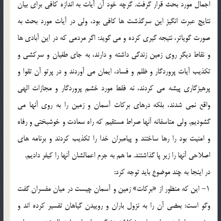
اجمال مورد بحث قرار گرفت. گرچه خود آن آيات به اندازه كافى براى بيان
نتايج عبرت انگيز اين سرگذشت ها كافى بود، ولى در آيات مورد بحث به
صورت گوياتر، نتيجه گيرى كرده و مى گويد: اگر مردمى كه در اين آبادى ها
و نقاط ديگر روى زمين زندگى داشته و دارند، به جاى طغيان و سركشى و
تكذيب آيات پروردگار و ظلم و فساد، ايمان مى آوردند و در پرتو آن تقوا و
پرهيزگارى پيشه مى كردند، نه فقط مورد خشم پروردگار و مجازات الهى
واقع نمى شدند، بلكه درهاى بركات آسمان و زمين را به روى آنها مى
گشوديم. ولى متاسفانه آنها صراط مستقيم كه راه سعادت و خوشبختى و رفاه
و امنيت بود را رها ساختند و پيامبران خدا را تكذيب كردند و برنامه هاى
اصلاحى آنها را زير پا گذاشتند. ما هم به جرم اعمالشان آنها را كيفر داديم.
در اينجا به چند موضوع بايد توجه كرد:
۱- اين كه منظور از «بركات» زمين و آسمان چيست در ميان مفسران گفت
وگو است: بعضى آن را به نزول باران و روييدن گياهان تفسير كرده اند و