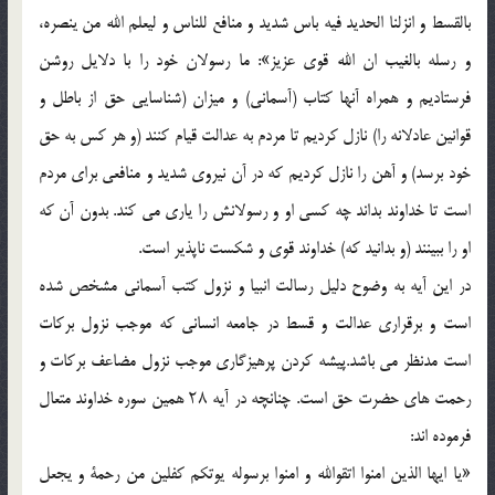
بالقسط و انزلنا الحديد فيه باس شديد و منافع للناس و ليعلم الله من ينصره،
و رسله بالغيب ان الله قوى عزيز»: ما رسولان خود را با دلايل روشن
فرستاديم و همراه آنها كتاب (آسمانى) و ميزان (شناسايى حق از باطل و
قوانين عادلانه را) نازل كرديم تا مردم به عدالت قيام كنند (و هر كس به حق
خود برسد) و آهن را نازل كرديم كه در آن نيروى شديد و منافعى براى مردم
است تا خداوند بداند چه كسى او و رسولانش را يارى مى كند. بدون آن كه
او را ببينند (و بدانيد كه) خداوند قوى و شكست ناپذير است.
در اين آيه به وضوح دليل رسالت انبيا و نزول كتب آسمانى مشخص شده
است و برقرارى عدالت و قسط در جامعه انسانى كه موجب نزول بركات
است مدنظر مى باشد.پيشه كردن پرهيزگارى موجب نزول مضاعف بركات و
رحمت هاى حضرت حق است. چنانچه در آيه ۲۸ همين سوره خداوند متعال
فرموده اند:
«يا ايها الذين امنوا اتقوالله و امنوا برسوله يوتكم كفلين من رحمة و يجعل