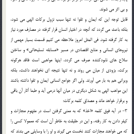
و بى اثر مى شوند.
قابل توجه اين كه ايمان و تقوا نه تنها سبب نزول بركات الهى مى شود،
بلكه باعث مى گردد كه آنچه در اختيار انسان قرار گرفته در مصارف مورد نياز
به كار گرفته شود. فى المثل امروز ملاحظه مى كنيم قسمت بسيار مهمى از
نيروهاى انسانى و منابع اقتصادى در مسير «مسابقه تسليحاتى» و ساختن
سلاح هاى نابودكننده صرف مى گردد، اينها مواهبى است فاقد هرگونه
بركت، بزودى از ميان مى روند و نه تنها نتيجه اى نخواهند داشت، بلكه
ويرانى هم به بار مى آورند. ولى اگر جوامع انسانى ايمان و تقوا داشته باشند
اين مواهب الهى به شكل ديگرى در ميان آنها درمى آيد و طبعا آثار آن باقى
و برقرار خواهد ماند و مصداق كلمه بركات:
۳- در آيه فوق كلمه «اخذ» كه به معنى گرفتن است در مفهوم مجازات و
كيفر دادن به كار رفته، و اين در حقيقت به خاطر آن است كه معمولا كسى را
كه مى خواهند مجازات كنند نخست مى گيرند و او را با وسايلى مى بندند كه