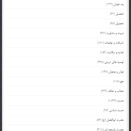
پند خوبان
(129)
تحصیل
(62)
تحصیل
(65)
تربیت و مشاوره
(481)
تشرفات و توقیعات
(181)
تغذیه و سلامت
(156)
توصیه های تربیتی
(498)
جوان و نوجوان
(148)
حج
(118)
حجاب و عفاف
(333)
حدیث
(1,737)
حدیث شناسی
(97)
حضرت ابوالفضل (ع)
(54)
حضرت خدیجه (س)
(41)