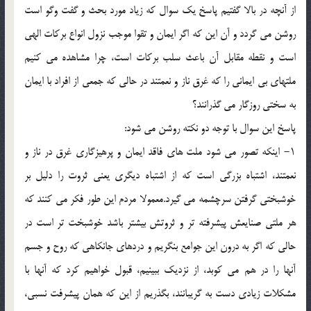
از آنچه در بالا گفتيم پاسخ يك سوال كه زياد مورد بحث و گفت وگو است
روشن مى گردد و آن اين كه اگر ايمان و تقوا موجب نزول انواع بركات الهى
است و نقطه مقابل آن باعث سلب بركات است، چرا مشاهده مى كنيم
ملتهاى بى ايمانى را كه غرق ناز و نعمتند در حالى كه جمعى از افراد با ايمان
به سختى روزگار مى گذرانند؟
پاسخ اين سوال با توجه دو نكته روشن مى شود:
۱- اينكه تصور مى شود ملت هاى فاقد ايمان و پرهيزگارى غرق در ناز و
نعمتند، اشتباه بزرگى است كه از اشتباه ديگرى يعنى ثروت را دليل بر
خوشبختى گرفتن سرچشمه مى گيرد.معمولا مردم اين طور فكر مى كنند كه
هر ملتى صنايعش پيشرفته تر و ثروتش بيشتر باشد خوشبخت تر است در
حالى كه اگر به درون اين جوامع بنگريم و دردهاى جانكاهى كه روح و جسم
آنها را در هم مى كوبد، از نزديك ببينيم، قبول خواهيم كرد كه آنها با
مشكلات زيادى دست به گريبانند، بگذريم از اين كه همان پيشرفت نسبى،