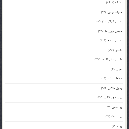
خانواده
(2,682)
خانواده مهدوی
(22)
خواص خوراکی ها
(550)
خواص سبزی ها
(228)
خواص میوه ها
(308)
داستان
(146)
دانستنی‌های خانواده
(357)
دجال
(29)
دعاها و زیارت
(19)
رذایل اخلاقی
(252)
رژیم های غذایی
(209)
روز قدس
(31)
روز مباهله
(41)
روزه
(93)