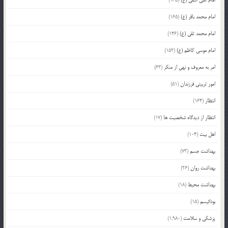
امام محمد باقر (ع)
(165)
امام محمد تقی (ع)
(146)
امام موسی کاظم (ع)
(152)
امر به معروف و نهی از منکر
(63)
امور تربیتی فرزندان
(51)
انتظار
(164)
انتظار از دیدگاه شخصیت ها
(17)
اهل بیت
(104)
بهداشت جسم
(73)
بهداشت روان
(26)
بهداشت محیط
(18)
بودائیسم
(15)
پزشکی و سلامت
(1,980)