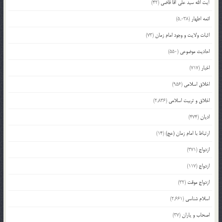
آیت الله سید علی آقا قاضی
(42)
ائمه اطهار
(5,038)
اثبات ولایت و وجود امام زمان
(73)
احادیث موضوعی
(550)
اخبار
(717)
اخلاق اسلامی
(956)
اخلاق و تربیت اسلامی
(2,836)
ادیان
(474)
ارتباط با امام زمان (عج)
(14)
ازدواج
(371)
ازدواج
(117)
ازدواج موقت
(32)
اسلام شناسی
(2,661)
اصحاب و یاران
(37)