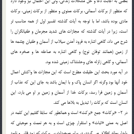
بعضى به اجابت دعا و حل مشكلات زندگى، ولى اين احتمال نيز وجود دارد
كه منظور از بركات آسمانى، بركات معنوى و منظور از بركات زمينى، بركات
مادى بوده باشد، اما با توجه به آيات گذشته تفسير اول از همه مناسب تر
است، زيرا در آيات گذشته كه مجازات هاى شديد مجرمان و طغيانگران را
شرح مى داد، گاهى اشاره به فرود آمدن سيلاب از آسمان و طغيان چشمه ها
از زمين (همانند توفان نوح) و گاهى اشاره به صاعقه ها و صخره هاى
آسمانى، و گاهى زلزله هاى وحشتناك زمينى شده بود.
در آيه مورد بحث اين حقيقت مطرح است كه اين مجازات ها واكنش اعمال
خود آنها بود وگرنه اگر انسان پاك و با ايمان باشد به جاى اين كه عذاب از
آسمان و زمين فرا رسد، بركات خدا از آسمان و زمين بر او مى بارد، اين
انسان است كه بركات را تبديل به بلاها مى كند.
در ۲- «بركات» جمع «بركت» است و همانطور كه سابقا گفتيم اين كلمه در
اصل به معنى «ثبات» و استقرار چيزى است و به هر نعمت و موهبتى كه
پايدار بماند اطلاق مى گردد، در برابر موجودات بى بركت كه زود فانى و نابود