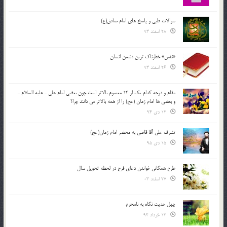
سوالات طبی و پاسخ های امام صادق(ع)
28 اسفند 93
«نفس» خطرناک ترین دشمن انسان
26 اسفند 93
مقام و درجه كدام يك از 14 معصوم بالاتر است چون بعضي امام علي ـ عليه السلام ـ
و بعضي ها امام زمان (عج) را از همه بالاتر مي دانند چرا؟
12 دی 94
تشرف علي آقا قاضي به محضر امام زمان(عج)
15 دی 95
طرح همگانی خواندن دعای فرج در لحظه تحویل سال
27 اسفند 03
چهل حدیث نگاه به نامحرم
13 خرداد 94