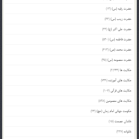
حضرت رقیه (س)
(13)
حضرت زینب (س)
(66)
حضرت علی اکبر (ع)
(23)
حضرت فاطمه (س)
(530)
حضرت محمد (ص)
(613)
حضرت معصومه (س)
(45)
حکایت ها
(2,244)
حکایت های آموزنده
(749)
حکایت های قرآنی
(107)
حکایت های معصومین
(838)
حکومت جهانی امام زمان (عج)
(24)
خاندان عصمت
(15)
خانواده
(227)