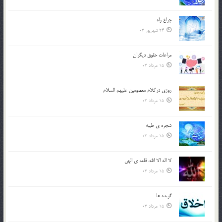
چراغ راه
24 شهریور 03
مراعات حقوق ديگران
15 مرداد 03
روزي دركلام معصومين عليهم السلام
15 مرداد 03
شجره ي طيبه
15 مرداد 03
لا اله الا الله، قلعه ي الهي
15 مرداد 03
گزيده ها
15 مرداد 03