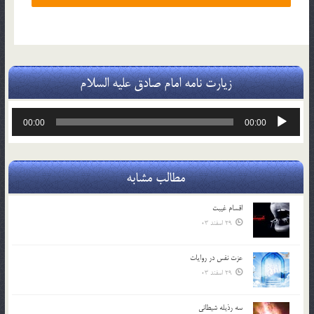
زیارت نامه امام صادق علیه السلام
پخش‌کننده
00:00
00:00
صوت
مطالب مشابه
اقسام غيبت
29 اسفند 03
عزت نفس در روايات
29 اسفند 03
سه رذیله شیطانی