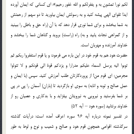
لكم نورا تمشون به و يغفرلكم و الله غفور رحيم»: اى كسانى كه ايمان آورده
ايد! تقواى الهى پيشه كنيد و به رسولش ايمان بياوريد تا دو سهم از رحمتش
به شما ببخشد و براى شما نورى قرار دهد كه با آن (راه حق و باطل را ببينيد
و از گمراهى نجات يابيد و به) راه (راست) برويد و گناهان شما را ببخشد و
خداوند آمرزنده و مهربان است.
حضرت هود هم به قوم خود در اين باره مى فرمود: و يا قوم استغفروا ربكم ثم
توبوا اليه يرسل السماء عليكم مدرارا و يزدكم قوة الى قونكم و لا تتولوا
مجرمين: اى قوم من! از پروردگارتان طلب آمرزش كنيد. سپس (با ايمان و
عمل صالح و توبه و انابه) به سوى او بازگرديد تا (باران) آسمان را پى در پى
بر شما بفرستيد و نيرويى به نيرويتان بيفزايد و با بدكارى و عصيان رو از
خداوند برنتابيد (سوره هود – آيه ۵۲)
در تفسير نمونه درباره آيه ۹۶ سوره اعراف آمده است: درآيات گذشته
سرگذشته اقوامى همچون قوم هود و صالح و شعيب و نوح و لوط به طور