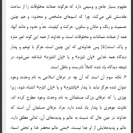
مفهوم بسيار جامع و وسيعي دارد كه هرگونه صفات مخلوقات را از ساحت
مقدسش نفي مي‌كند، چرا كه اسم‌هاي مشخص و محدود، و هم چنين
جسميت و رنگ و مكان و سكون، حركت و كيفيت، حدّ و حدود و مانند آنها،
همه از صفات ممكنات و مخلوقات است، و خداوند از همه اين گونه امور منزه
و پاك است.[5] پس خداوندي كه اين چنين است، هرگز با توهم و پندار
ديدگاه همه خدايي «پان تئيزم» و يا «پان انتئيزم» شناخته نمي‌شود، در
نتيجه ديدگاه ياد شده كاملاً نادرست و باطل است.
3. نكته سوم آن است كه آن چه در عرفان اسلامي به نام وحدت وجود
عنوان شده هرگز نبايد با پندار «پانتئيزم» و يا «پان انتزم» اشتباه شود، زيرا
چيزي را كه عرفاي بزرگ مسلمانان به نام وحدت وجود مطرح كرده اند،
تفاوت جوهري با پندار ياد شده دارد. مراد عرفاي مسلمان آن است كه
خداوند در عين حال كه نسبت به عالم و پديده‌هاي آن، تعالي مطلق دارد،
عالم و پديده‌هايش از او جدا نيست، «يعني عالم محضر خدا و تجلي اسماء‌