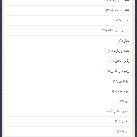
خواص سبزی ها
(228)
خواص میوه ها
(308)
داستان
(146)
دانستنی‌های خانواده
(357)
دجال
(29)
دعاها و زیارت
(19)
رذایل اخلاقی
(252)
رژیم های غذایی
(209)
روز قدس
(31)
روز مباهله
(41)
روزه
(93)
روزه و سلامتی
(101)
زرتشتی
(40)
زنان
(317)