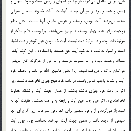
شيء بر آن اطلاق مي‌شود، هر چه در آسمان و زمين است و خود آسمان و
زمين و شب و روز، و هر آن چه در آنهاست، آيات خداوند سبحان معرفي
شده، بي‌ترديد آيت بودن، وصف و عرض مفارق آنها نيست، حتي نظير
زوجيت براي عدد چهار، وصف لازم نيز نمي‌باشد، زيرا وصف لازم متأخر از
مرتبة ذات بوده و در مرتبة‌ ذات نيست. آيت خدا بودن عين گوهر و ذات اشياء
است و اشياء به تمام ذات خود آيت حق هستند. با استفاده از اين گونه آيات،
مسأله وحدت وجود را به صورت درست و به دور از هرگونه كج انديشي
مي‌توان درك و دريافت نمود، زيرا وقتي ماسوي الله در ذات و وصف خود
آيت و نشانه واجب تعالي باشند، در ذات خود هيچ چيزي نخواهند داشت، زيرا
اگر در ذات خود چيزي داشته باشند، از همان جهت آيت و نشانة‌ خداوند
نخواهند بود، اگر غيرواجب عين آيت و رابطه به واجب هستند، حقيقت آنها به
نمود باز مي‌گردد و از وجود سهمي براي آنها باقي نمي‌ماند، زير اگر براي آنها
سهمي از وجود باشد،‌از همان جهت آيت غيرخود نخواهند بود، چون آيت
بودن اشياء نسبت به خداوند نظير آيات اعتباري نيست كه در ظرف اعتبار