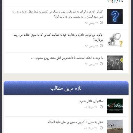
كساني كه در برابر امر به معروف و نهي از منكر مي گويند به شما ربطي ندارد و به زور
نمي شود انسان را به بهشت برد، چه بايد كرد؟
28 بهمن 96
چگونه مي توانيم علاوه بر هدايت خود به هدايت كساني كه به سوي غفلت مي روند،
بپردازيم؟
28 بهمن 96
با توجه به اينكه اينجانب با دانشجويان اهل سنت روبرو مي‎شوم، …
28 بهمن 96
تازه ترین مطالب
سلام ای هلال محرم
25 خرداد 05
منزل به منزل با کاروان حسین بن علی علیه السلام
25 خرداد 05