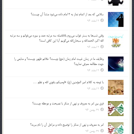
سلامي كه بعد از اتمام نماز به 3 امام داده مي‌شود منشأ آن چيست؟
2 اسفند 96
وقتي شب‌ها به بستر خواب مي‌روم بلافاصله سه مرتبه حمد و سوره مي‌خوانم و سه مرتبه
الله اكبر، الحمدالله و سبحان‌الله مي‌گويم آيا اين كافي است؟
2 اسفند 96
وظايف ما در زمان غيبت امام زمان (عج) چيست؟ علائم ظهور چيست؟ و منابعي را
جهت مطالعه معرفي نماييد؟
2 اسفند 96
با توجه به كلام امير المؤمنين (ع): «اوصيكم بتقوي الله و نظم …
2 اسفند 96
فرق بين امر به معروف و نهي از منكر با نصيحت و موعظه چيست؟
29 بهمن 96
امر به معروف و نهي از منكر را توضيح داده و مراحل آن را نام ببريد؟
29 بهمن 96