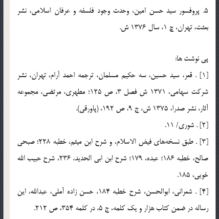
5. پروفسور سيد حسن امين، وحدت وجود فلسفه و عرفان اسلامي، نشر
بعثت، تهران، چ 1، سال 1376 ش.
پي نوشت ها:
[1] . قعر، سيد حسين، سه حكيم مسلمان، ترجمه احمد آرام، تهران، نشر
شركت سهامي، 1371 ش فصل 3، ص 125؛ مطهري، مرتضي، مجموعه
آثار، نشر صدرا، 1375 ش، ج 9، ص 192، (پاورقي).
[2] . شوري/ 11.
[3] . طبق نسخه‌هاي فيض الاسلام، و شرح ابن ميثم، خطبه 228؛ صبحي
صالح، خطبه 186؛ عبده، 179؛ شرح ابن ابي الحديد، 236، شرح حبيب الله
خويي، 185.
[4] . شعراني، ابوالحسن، شرح خطبه 184، حسن زاده آملي، عبدالله، اين
رساله در ضمن كتاب هزار و يك كلمه، ج 5، در كلمه 354، ص 212.