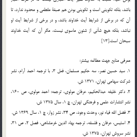
باشد، بلكه تكويني است و تكويني بودن هم صبغة مقطعي و محدود ندارد، تا
آن كه در برخي از شرايط آيت خداوند باشد، و در برخي از شرايط آيت او
نباشد، بلكه هيچ شأني از شئون ماسوي نيست، مگر آن كه آيت خداوند
سبحان است.[13]
معرفي منابع جهت مطالعه بيشتر:
1. سيد حسين نصر، سه حكيم مسلمان، فعل 3، با ترجمه احمد آرام، نشر
شركت سهامي تهران، 1371 ش.
2. دكتر خليفه عبدالحكيم، عرفان مولوي، ترجمه: احمد مولوي، ص 160،
نشر انتشارات علمي و فرهنگي تهران، چ 1، سال 1375 ش.
3. فضل الله فياء نور، وحدت وجود، ص 34، نشر زوار، چ 1، سال 1369 ش.
4. استيس، عرفان و فلسفه، ترجمه بهاء الدين خرمشاهي، فصل 2، ص 31،
نشر سروش تهران، 1375 ش.