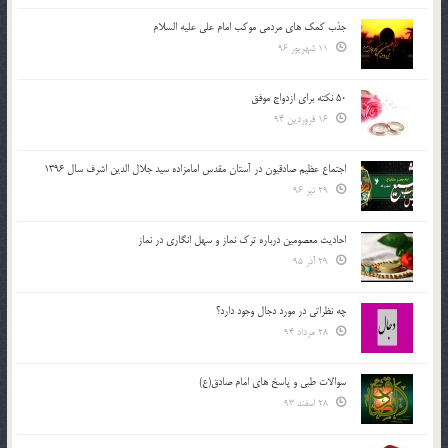
جذب کمک های مردمی موکب امام علی علیه السلام
11 شهریور 96
50 نکته برای ازدواج موفق
16 فروردین 94
اجتماع عظیم صادقیون در آستان مقدس امامزاده سید جلال الدین اشرف سال 1396
29 تیر 96
احادیث معصومین درباره ترک نماز و سهل انگاری در نماز
29 آذر 95
چه نظراتی در مورد دجال وجود دارد؟
28 مرداد 94
سوالات طبی و پاسخ های امام صادق(ع)
28 اسفند 93