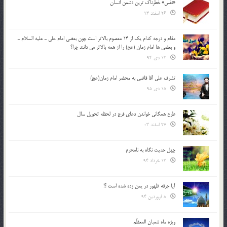
«نفس» خطرناک ترین دشمن انسان
26 اسفند 93
مقام و درجه كدام يك از 14 معصوم بالاتر است چون بعضي امام علي ـ عليه السلام ـ
و بعضي ها امام زمان (عج) را از همه بالاتر مي دانند چرا؟
12 دی 94
تشرف علي آقا قاضي به محضر امام زمان(عج)
15 دی 95
طرح همگانی خواندن دعای فرج در لحظه تحویل سال
27 اسفند 03
چهل حدیث نگاه به نامحرم
13 خرداد 94
آیا جرقه ظهور در یمن زده شده است ؟!
8 فروردین 94
ویژه ماه شعبان المعظّم