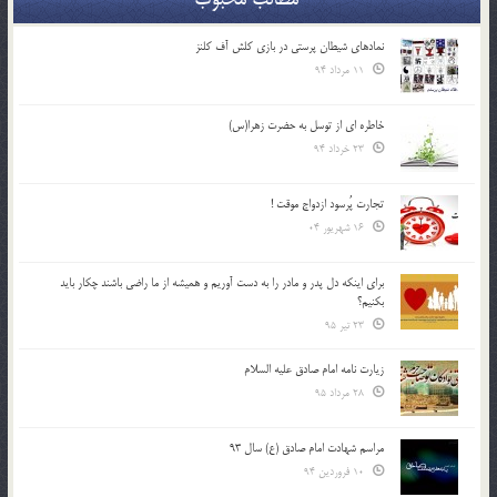
نمادهای شیطان پرستی در بازی کلش آف کلنز
11 مرداد 94
خاطره ای از توسل به حضرت زهرا(س)
23 خرداد 94
تجارت پُرسود ازدواج موقت !
16 شهریور 04
براي اينكه دل پدر و مادر را به دست آوريم و هميشه از ما راضي باشند چكار بايد
بكنيم؟
23 تیر 95
زیارت نامه امام صادق علیه السلام
28 مرداد 95
مراسم شهادت امام صادق (ع) سال 93
10 فروردین 94