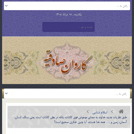
یکشنبه , 18 مرداد 1405
اسلام شناسی
طبق نظريات جديد، خداوند به معناي موجودي فوق كائنات، بلكه در بطن كائنات است، يعني سنگ، انسان،
آسمان، زمين و … همه خدا هستند، آيا چنين تفكري صحيح است؟