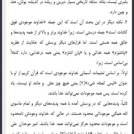
بشري نيست، بلكه سابقه تاريخي بسيار ديرين و ريشه در انديشه يونان،‌ هند
و چين دارد.
2. نكته ديگر در اين بحث آن است كه اين جمله «خداوند موجودي فوق
كائنات است» جمله درستي است، زيرا خداوند برتر و بالاتر از همه پديده‌ها و
خالق همه هستي است. اما فرازهاي ديگر پرسش كه حكايت از نظريه
«پانتئيزم» همه خدائي و يا «پان انتئزم» يعني همه درخدايي، دارد كاملاً
بي‌اساس است، زيرا:
اولاً، بر اساس تعليمات آسماني خداوند موجودي است كه قرآن كريم از او با
عنوان «ليس كمثله شيء»[2] يعني هيچ چيز مثل و مانند او نيست، ياد
كرده است. پس همه موجودات نمي‌توانند خدا باشند.
ثانياً، پديده‌هايي كه در پرسش آمده با همه پديده‌هاي ديگر و تمام ماسوي
الله همگي موجوداتي محدود هستند، در حالي كه خداوند وجودش نامحدود
است و موجودات محدود هرگز نمي‌توانند همه خدا باشند. امير موحدان علي
بن ابيطالب در خطبه 184 نهج البلاغه[3] جمله بسيار زيبايي دارد كه در