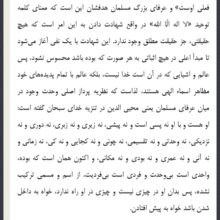
فعلي اوست» و عرفاي بزرگ مسلمان هدفشان اين است كه معناي كلمه
توحيد «لا اله الّا الله» در واقع شهادت دادن به اين امر است كه هيچ
حقيقتي، جز حقيقت مطلق وجود ندارد. اين شهادت با يك نفي آغاز مي‌شود
تا مبدأ اعلي در هيچ اثباتي به هر صورت كه بوده باشد محسوس نشود، پس
عالم و اشيايي كه در آن است خدا نيست، بلكه عالم با تمام پديده‌هاي خود
مظاهر اسماء الهي هستند، لذاست كه نظريه پرداز اصلي وحدت وجود در
ميان عرفاي مسلمان يعني محيي الدين در تنزيه خداي سبحان گفته‌ است:
او هست و با او نه پسي است و نه پيشي، نه زيري و نه زبري، نه دوري و نه
نزديكي، نه وحدتي و نه تقسيمي، نه چوني و نه كجايي و نه كي، نه زماني و
نه آني و نه عمري و نه بودي و نه مكاني، و اكنون همان است كه بوده،
واحدي است بي‌وحدت و فردي است بي‌فرديت، از اسم و مسمي تركيب
نشده، پس بدان او در چيزي نيست و چيزي در او راه ندارد، خواه به داخل
شدن باشد خواه به پيش افتادن.