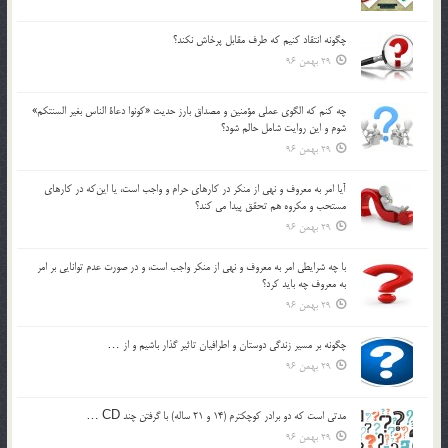
چگونه انتقاد كنيم كه طرف مقابل پرخاش نكند؟
29 بهمن 96
چه كنم كه الگوي عملي مؤمنين و مصداق بارز حديث «كونوا دعاة الناس بغير السنتكم»
شوم و اين روايت شامل حالم شود؟
29 بهمن 96
آيا امر به معروف و نهي از منكر در كارهاي حرام و واجب است، يا اين‌كه در كارهاي
مستحب و مكروه هم تحقق پيدا مي كند؟
29 بهمن 96
با چه شرايطي امر به معروف و نهي از منکر واجب است، و در صورت عدم توانايي بر امر
به معروف چه بايد کرد؟
29 بهمن 96
چگونه بر مسير زندگي دوستان و اطرافيان تاثير گذار باشيم و از …
29 بهمن 96
مدتي است كه دو برادر كوچكترم (14 و 21 ساله) با گرفتن چند CD …
29 بهمن 96