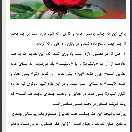
براي اين كه جواب پرسش جامع و كامل ارائه شود لازم است در چند محور
از چند جهت پاسخ داده شود و در پايان راه حلی ارائه گردد:
1. قبل از هر مطلبي لازم است يادآوري شود كه، اين نظريه كه به طور
خلاصه از آن به «پانتئيزم» و يا «پانتئيسم» ياد مي‌شود، به معناي همه
خدايي است- چون كلمه «پان» يعني همه، و كلمه «تئو» يعني خدا، و
كلمه «ايسم» به معناي اسم است. و در اين باره تعبير ديگري نيز به نام
«پان انتئيزم» يعني همه در خدايي و وحدت جوهري وجود هم است- که
يك انديشه فلسفي در بحث هستي شناسي است.
پي‌آمد و نتيجه اين فكر (مكتب همه خدايي)، مستلزم يك پيوستگي جوهري
و مادي ميان خداوند و جهان است.[1] اين فكر فلسفي، آخرين دستاورد فكر