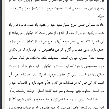
پاسخ به اين مطلب كافی است؛ حضرت فرمود: «لا يشمل بحدٍّ و لا يحسب
بعدٍّ».
علامه شعراني ضمن شرح بسيار مفيد خود از خطبه ياد شده، درباره فراز ياد
شده مي‌گويد: غرض از حدّ، آن اندازه از منعي است كه ديگران نمي‌توانند از
آن تجاوز كنند، يعني عجز مردم آنها را منع مي‌كند از تجاوز… هر چيزي
حدي دارد، يعني صفات و آثار و خواص مخصوص به خود دارد كه در ديگري
نيست، مثلاً انسان، حيوان، اشجار، معدنيات بلكه ملائكه، هر كدام صفاتي
دارند مخصوص به خود كه اين صفات را ديگران ندارد و هر كدام، از صفات
ديگري را دارا نيست. پس اگر حضرت فرمود: خداوند عالم حد ندارد، مراد آن
است كه اين طور كه در ممكنات هر كدام حدّ و حدود دارد و خاصيات خود را
دارا است، خداوند چنين نيست و نمي‌شود گفت: انسان، درخت، ياقوت، زمرّد،
… خدا است. پس درباره خدا نمي‌توانيم حدّ محدودي قايل شويم.[4] از
اين بيان اين نتيجه حاصل مي‌شود كه همه ماسوي الله موجودات محدودند و