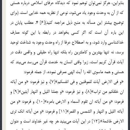
بنابراين، هرگز نمي‌توان توهم نمود كه ديدگاه عرفاي اسلامي درباره هستي
كه از آن به وحدت وجود ياد مي‌شود، نوعي از نظريه همه خدايي است. (براي
توضيح بيشتر اين مسأله به منبع ذيل مراجعه كنيد)[6] 4. مطلب پايان در
اين باره آن است كه اگر كسي بخواهد در رابطه با اين گونه معارف
خداشناسي وارد شود، و به اصطلاح عرفا از راه وحدت وجود به شناخت توحيد
برسد، نه تنها بهترين و كاملترين راه بلكه تنها راه حقيقي و واقعي دقت در
آيات قرآن كريم است، زيرا وقتي انسان به خدمت قرآن مي‌رسد مي‌بيند كه
هستي و همه ماسوي الله را آيت الهي معرفي نموده، از جمله فرمود:
«و في الارض آيات للموقنين و في انفسكم»[7]، و نيز فرمود: «و من آياته
ان خلقكم من تراب»[8]، و نيز فرمود: «و جعلنا الليل و النهار آيتين»[9] و
فرمود: «و من آياته ان تقوم السماء و الارض بامره»[10]، و فرمود: «و من
آياته الليل و النهار و الشمس و القمر»[11] و فرمود: «و من آياته انك تري
الارض خاشعة».[12] در اين آيات مي‌بينيد هر چه غير خداوند است و عنوان