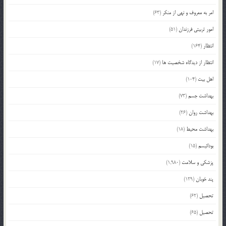
امر به معروف و نهی از منکر
(63)
امور تربیتی فرزندان
(51)
انتظار
(164)
انتظار از دیدگاه شخصیت ها
(17)
اهل بیت
(104)
بهداشت جسم
(73)
بهداشت روان
(26)
بهداشت محیط
(18)
بودائیسم
(15)
پزشکی و سلامت
(1,980)
پند خوبان
(129)
تحصیل
(62)
تحصیل
(65)