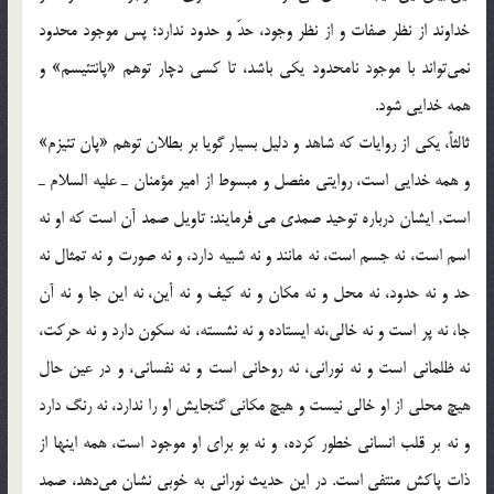
خداوند از نظر صفات و از نظر وجود، حدّ و حدود ندارد؛ پس موجود محدود
نمي‌تواند با موجود نامحدود يكي باشد، تا كسي دچار توهم «پانتئيسم» و
همه خدايي شود.
ثالثاً، يكي از روايات كه شاهد و دليل بسيار گويا بر بطلان توهم «پان تئيزم»
و همه خدايي است، روايتي مفصل و مبسوط از امير مؤمنان ـ عليه السلام ـ
است, ايشان درباره توحيد صمدي مي فرمايند: تاويل صمد آن است كه او نه
اسم است، نه جسم است، نه مانند و نه شبيه دارد، و نه صورت و نه تمثال نه
حد و نه حدود، نه محل و نه مكان و نه كيف و نه أين، نه اين جا و نه آن
جا، نه پر است و نه خالي،‌نه ايستاده و نه نشسته، نه سكون دارد و نه حركت،
نه ظلماني است و نه نوراني، نه روحاني است و نه نفساني، و در عين حال
هيچ محلي از او خالي نيست و هيچ مكاني گنجايش او را ندارد، نه رنگ دارد
و نه بر قلب انساني خطور كرده، و نه بو براي او موجود است، همه اينها از
ذات پاكش منتفي است. در اين حديث نوراني به خوبي نشان مي‌دهد، صمد