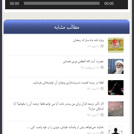
00:00
00:00
صوت
مطالب مشابه
ویژه نامه ماه مبارک رمضان
9 اسفند 03
حضرت آیت الله العظمی نوری همدانی
18 اردیبهشت 98
لطفا در زمينه اهميت شب‌زنده‌داري وموانع آن توضيحاتي بفرماييد.
2 اسفند 96
اگر تأثير ترجمه قرآن براي من بيشتر باشد آيا مي توانم فقط ترجمه آن را بخوانم؟ آيا
اشكالي ندارد؟
2 اسفند 96
خداوند نمي‌خواهد بيش از واجبات خودش، چيزي را بر خود واجب كني…
2 اسفند 96