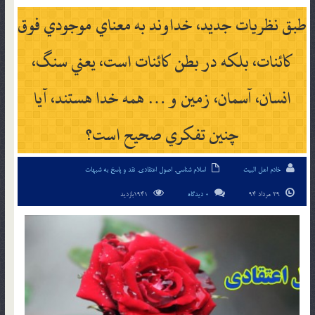
طبق نظريات جديد، خداوند به معناي موجودي فوق
كائنات، بلكه در بطن كائنات است، يعني سنگ،
انسان، آسمان، زمين و … همه خدا هستند، آيا
چنين تفكري صحيح است؟
خادم اهل البیت
اسلام شناسی
,
اصول اعتقادی
,
نقد و پاسخ به شبهات
29 مرداد 94
0 دیدگاه
1941بازدید