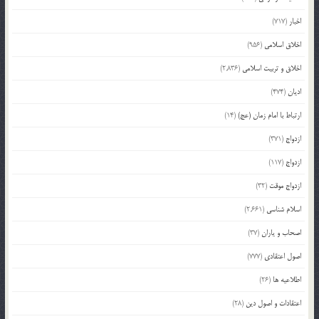
اخبار
(717)
اخلاق اسلامی
(956)
اخلاق و تربیت اسلامی
(2,836)
ادیان
(474)
ارتباط با امام زمان (عج)
(14)
ازدواج
(371)
ازدواج
(117)
ازدواج موقت
(32)
اسلام شناسی
(2,661)
اصحاب و یاران
(37)
اصول اعتقادی
(777)
اطلاعیه ها
(26)
اعتقادات و اصول دین
(28)