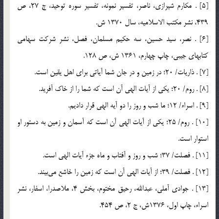
[5] . مکارم شيرازي، ناصر، تفسير نمونه، تفسير سوره توحيد، ج 27، ص
439، نشر مكتب الاسلاميه، سال 1370 ش.
[6] . نصر، سيد حسين، سه حكيم مسلمان، فصل، نشر شركت سهامي
كتابهاي جيبي، چاپ چهارم، 1361 ش، ص 128.
[7] . ذاريات/ 20؛ در زمين و در جان شما آياتي براي اهل يقين است.
[8] . روم/ 20؛ يكي از آيات الهي آن است كه شما را از خاك آفريد.
[9] . اسراء/ 12؛ ما شب و روز را دو آيه الهي قرار داديم.
[10] . روم/ 25؛ يكي از آيات الهي آن است كه آسمان و زمين به دستور او
استوار است.
[11] . فصلت/ 37؛ شب و روز و آفتاب و ماه جزء آيات الهي است.
[12] . فصلت/ 39؛ از آيات الهي آن است كه زمين را خاشع مي‌بيند.
[13] . جوادي آملي، عبدالله، رحيق مختوم، بخش 4، ملاصدرا، اسفار، نشر
اسراء، چاپ اول، 1376ش، ج 2، ص 454.