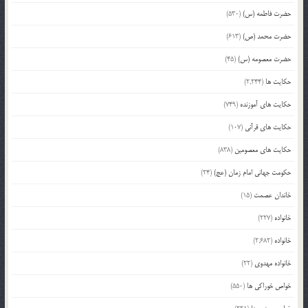
حضرت فاطمه (س)
(530)
حضرت محمد (ص)
(613)
حضرت معصومه (س)
(45)
حکایت ها
(2,244)
حکایت های آموزنده
(749)
حکایت های قرآنی
(107)
حکایت های معصومین
(838)
حکومت جهانی امام زمان (عج)
(24)
خاندان عصمت
(15)
خانواده
(227)
خانواده
(2,682)
خانواده مهدوی
(22)
خواص خوراکی ها
(550)