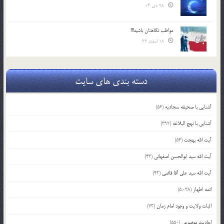
28 دی 04
مواظب نگاهتان باشید!!!
18 اسفند 93
دسته بندی های سایت
آشنایی با صحیفه سجادیه
(56)
آشنایی با نهج البلاغه
(392)
آیت الله بهجت
(54)
آیت الله سید ابوالحسن اصفهانی
(43)
آیت الله سید علی آقا قاضی
(42)
ائمه اطهار
(5,038)
اثبات ولایت و وجود امام زمان
(73)
احادیث موضوعی
(550)