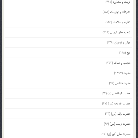
تربیت و مشاوره
(481)
تشرفات و توقیعات
(181)
تغذیه و سلامت
(156)
توصیه های تربیتی
(498)
جوان و نوجوان
(148)
حج
(118)
حجاب و عفاف
(333)
حدیث
(1,737)
حدیث شناسی
(97)
حضرت ابوالفضل (ع)
(54)
حضرت خدیجه (س)
(41)
حضرت رقیه (س)
(13)
حضرت زینب (س)
(66)
حضرت علی اکبر (ع)
(23)