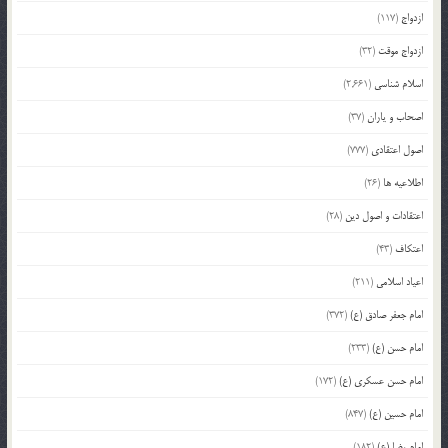
ازدواج
(117)
ازدواج موقت
(32)
اسلام شناسی
(2,661)
اصحاب و یاران
(37)
اصول اعتقادی
(777)
اطلاعیه ها
(26)
اعتقادات و اصول دین
(28)
اعتکاف
(43)
اعیاد اسلامی
(211)
امام جعفر صادق (ع)
(372)
امام حسن (ع)
(233)
امام حسن عسکری (ع)
(172)
امام حسین (ع)
(847)
امام رضا (ع)
(182)