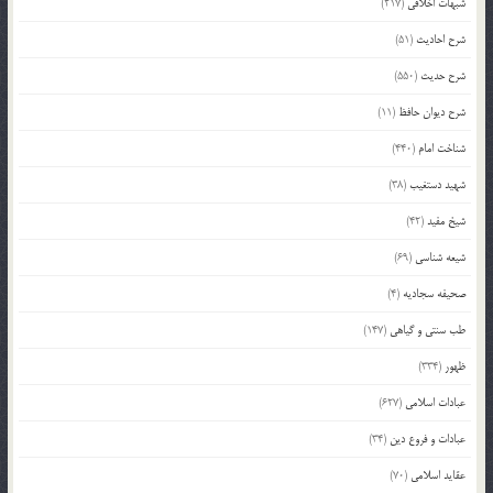
شبهات اخلاقی
(217)
شرح احادیث
(51)
شرح حدیث
(550)
شرح دیوان حافظ
(11)
شناخت امام
(440)
شهید دستغیب
(38)
شیخ مفید
(42)
شیعه شناسی
(69)
صحیفه سجادیه
(4)
طب سنتی و گیاهی
(147)
ظهور
(334)
عبادات اسلامی
(627)
عبادات و فروع دین
(34)
عقاید اسلامی
(70)