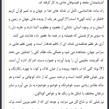
انديشمندان ملحد و فيلسوفان مادي به كار گرفته اند.
راه ساده خداشناسي، تأمل در نشانه هاي خدا در جهان و به تعبير قرآن كريم
«تفكر در آيات الهي» است.[3] گويي هر يك از پديده هاي جهان در زمين و
آسمان و در وجود انسان، نشاني از مقصود و مطلوب آشنا دارند و عقربه دل را
به سوي مركز هستي كه هميشه و در همه جا حضور دارد هدايت مي كنند.
آري هر نظم هدفمندي نشانه اي از ناظم هدفدار است و چنين نظم هايي در
سراسر جهان، مشاهده مي شود و همگي يك نظام كلي را تشكيل مي دهند
كه آفريننده حكيمي آن را پديد آورده و همواره دست اندركار اداره آن است.
[4] بوته گلي كه در باغچه روييده و از ميان خاك و كود، با چهره رنگارنگ و
بوي خوش ظاهر گشته است و درخت سيبي كه از دانه كوچكي بر آمده و هر
ساله مقادير زيادي سيب خوشرنگ و خوشبو و خوشمزه به بار مي آورد و ساير
درختان مختلف با شكل ها و رنگ ها و خواص گوناگون…
نيز بلبلي كه بر شاخ گل مي سرايد، و جوجه اي كه از تخم بيرون آمده، نوك