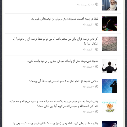
18 اردیبهشت 98
لطفا در زمينه اهميت شب‌زنده‌داري وموانع آن توضيحاتي بفرماييد.
2 اسفند 96
اگر تأثير ترجمه قرآن براي من بيشتر باشد آيا مي توانم فقط ترجمه آن را بخوانم؟ آيا
اشكالي ندارد؟
2 اسفند 96
خداوند نمي‌خواهد بيش از واجبات خودش، چيزي را بر خود واجب كني…
2 اسفند 96
سلامي كه بعد از اتمام نماز به 3 امام داده مي‌شود منشأ آن چيست؟
2 اسفند 96
وقتي شب‌ها به بستر خواب مي‌روم بلافاصله سه مرتبه حمد و سوره مي‌خوانم و سه مرتبه
الله اكبر، الحمدالله و سبحان‌الله مي‌گويم آيا اين كافي است؟
2 اسفند 96
وظايف ما در زمان غيبت امام زمان (عج) چيست؟ علائم ظهور چيست؟ و منابعي را