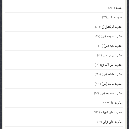
حدیث
(1,737)
حدیث شناسی
(97)
حضرت ابوالفضل (ع)
(54)
حضرت خدیجه (س)
(41)
حضرت رقیه (س)
(13)
حضرت زینب (س)
(66)
حضرت علی اکبر (ع)
(23)
حضرت فاطمه (س)
(530)
حضرت محمد (ص)
(613)
حضرت معصومه (س)
(45)
حکایت ها
(2,244)
حکایت های آموزنده
(749)
حکایت های قرآنی
(107)