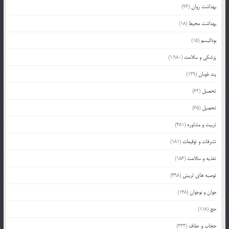
بهداشت روان
(26)
بهداشت محیط
(18)
بودائیسم
(15)
پزشکی و سلامت
(1,980)
پند خوبان
(129)
تحصیل
(62)
تحصیل
(65)
تربیت و مشاوره
(481)
تشرفات و توقیعات
(181)
تغذیه و سلامت
(156)
توصیه های تربیتی
(498)
جوان و نوجوان
(148)
حج
(118)
حجاب و عفاف
(333)