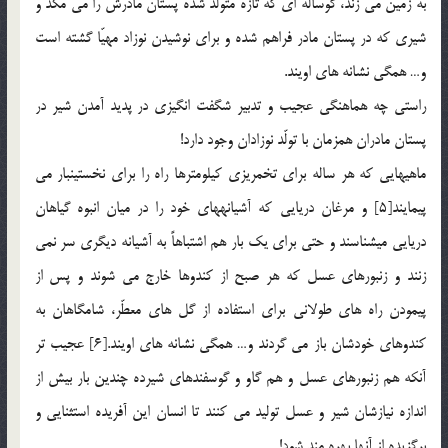
به زمين مي زند، گوساله اي كه تازه متولد شده پستان مادرش را مي مكد و
شيري كه در پستان مادر فراهم شده و براي نوشيدن نوزاد مهيّا گشته است
و… همگي نشانه هاي اويند.
راستي چه هماهنگي عجيب و تدبير شگفت انگيزي در پديد آمدن شير در
پستان مادران همزمان با تولّد نوزادان وجود دارد!
ماهي­هايي كه هر ساله براي تخم­ريزي كيلومترها راه را براي نخستين­بار مي
پيمايند[5] و مرغان دريايي كه آشيانه­هاي خود را در ميان انبوه گياهان
دريايي مي­شناسند و حتي براي يك بار هم اشتباهاً به آشيانه ديگري سر نمي
زنند و زنبورهاي عسل كه هر صبح از كندوها خارج مي شوند و پس از
پيمودن راه هاي طولاني براي استفاده از گل هاي معطّر، شامگاهان به
كندوهاي خودشان باز مي گردند و… همگي نشانه هاي اويند.[6] عجيب تر
آنكه هم زنبورهاي عسل و هم گاو و گوسفندهاي شيرده چندين بار بيش از
اندازه نيازشان شير و عسل توليد مي كنند تا انسان اين آفريده استثنايي و
برگزيده از آنها بهره مند شود!