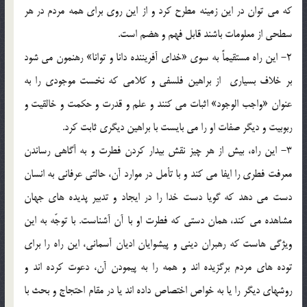
كه مي توان در اين زمينه مطرح كرد و از اين روي براي همه مردم در هر
سطحي از معلومات باشند قابل فهم و هضم است.
2- اين راه مستقيماً به سوي «خداي آفريننده دانا و توانا» رهنمون مي شود
بر خلاف بسياري از براهين فلسفي و كلامي كه نخست موجودي را به
عنوان «واجب الوجود» اثبات مي كنند و علم و قدرت و حكمت و خالقيت و
ربوبيت و ديگر صفات او را مي بايست با براهين ديگري ثابت كرد.
3- اين راه، بيش از هر چيز نقش بيدار كردن فطرت و به آگاهي رساندن
معرفت فطري را ايفا مي كند و با تأمل در موارد آن، حالتي عرفاني به انسان
دست مي دهد كه گويا دست خدا را در ايجاد و تدبير پديده هاي جهان
مشاهده مي كند، همان دستي كه فطرت او با آن آشناست. با توجّه به اين
ويژگي هاست كه رهبران ديني و پيشوايان اديان آسماني، اين راه را براي
توده هاي مردم برگزيده اند و همه را به پيمودن آن، دعوت كرده اند و
روشهاي ديگر را يا به خواص اختصاص داده اند يا در مقام احتجاج و بحث با