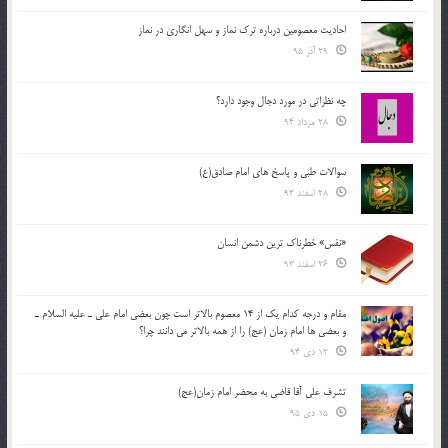
احادیث معصومین درباره ترک نماز و سهل انگاری در نماز
29 آذر 95
چه نظراتی در مورد دجال وجود دارد؟
28 مرداد 94
سوالات طبی و پاسخ های امام صادق(ع)
28 اسفند 93
«نفس» خطرناک ترین دشمن انسان
26 اسفند 93
مقام و درجه كدام يك از 14 معصوم بالاتر است چون بعضي امام علي ـ عليه السلام ـ
و بعضي ها امام زمان (عج) را از همه بالاتر مي دانند چرا؟
12 دی 94
تشرف علي آقا قاضي به محضر امام زمان(عج)
15 دی 95