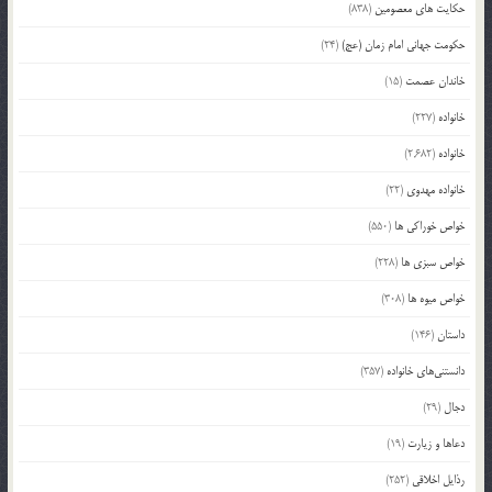
حکایت های معصومین
(838)
حکومت جهانی امام زمان (عج)
(24)
خاندان عصمت
(15)
خانواده
(227)
خانواده
(2,682)
خانواده مهدوی
(22)
خواص خوراکی ها
(550)
خواص سبزی ها
(228)
خواص میوه ها
(308)
داستان
(146)
دانستنی‌های خانواده
(357)
دجال
(29)
دعاها و زیارت
(19)
رذایل اخلاقی
(252)