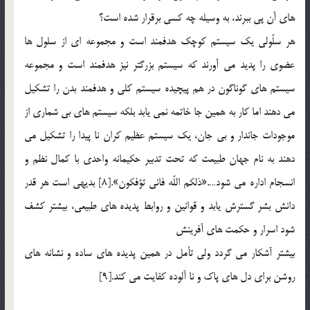
هاي آن پي ببرند، به وسيله چه كسي برقرار شده است؟
هر سلّولي يك سيستم كوچك هدفمند است و مجموعه اي از سلول ها
عضوي را پديد مي آورند كه سيستم بزرگتر نيز هدفمند است و مجموعه
سيستم هاي گوناگون در هم پيچيده سيستم كلي و هدفمند بدن را تشكيل
مي دهند اما كار به همين جا خاتمه نمي يابد بلكه سيستم هاي بي شماري از
موجودات جاندار و بي جان، يك سيستم عظيم كران نا پيدا را تشكيل مي
دهند به نام جهان طبيعت كه تحت تدبير حكيمانه واحدي با كمال نظم و
انسجام اداره مي شود….«ذلكم اللّه فاني تؤفكون».[8] بديهي است هر قدر
دانش بشر گسترش يابد و قوانين و روابط پديده هاي طبيعي، بيشتر كشف
شود اسرار و حكمت هاي آفرينش
بيشتر آشكار مي گردد ولي تأمل در همين پديده هاي ساده و نشانه هاي
روشن براي دل هاي پاك و نا آلوده كفايت مي كند.[9]