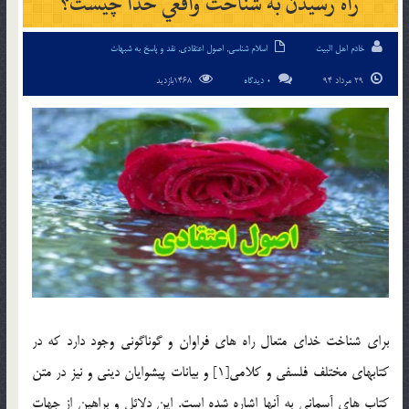
راه رسيدن به شناخت واقعي خدا چيست؟
خادم اهل البیت
اسلام شناسی
,
اصول اعتقادی
,
نقد و پاسخ به شبهات
29 مرداد 94
0 دیدگاه
1468بازدید
براي شناخت خداي متعال راه هاي فراوان و گوناگوني وجود دارد كه در
كتابهاي مختلف فلسفي و كلامي[1] و بيانات پيشوايان ديني و نيز در متن
كتاب هاي آسماني به آنها اشاره شده است. اين دلائل و براهين از جهات