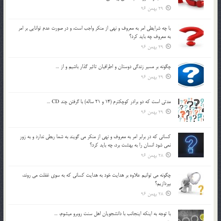
29 بهمن 96
با چه شرايطي امر به معروف و نهي از منکر واجب است، و در صورت عدم توانايي بر امر
به معروف چه بايد کرد؟
29 بهمن 96
چگونه بر مسير زندگي دوستان و اطرافيان تاثير گذار باشيم و از …
29 بهمن 96
مدتي است كه دو برادر كوچكترم (14 و 21 ساله) با گرفتن چند CD …
29 بهمن 96
كساني كه در برابر امر به معروف و نهي از منكر مي گويند به شما ربطي ندارد و به زور
نمي شود انسان را به بهشت برد، چه بايد كرد؟
28 بهمن 96
چگونه مي توانيم علاوه بر هدايت خود به هدايت كساني كه به سوي غفلت مي روند،
بپردازيم؟
28 بهمن 96
با توجه به اينكه اينجانب با دانشجويان اهل سنت روبرو مي‎شوم، …