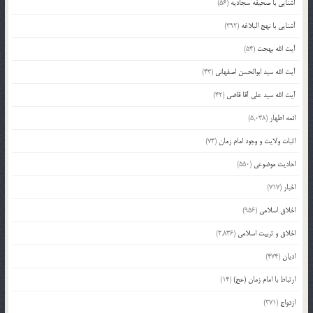
آشنایی با صحیفه سجادیه
(56)
آشنایی با نهج البلاغه
(392)
آیت الله بهجت
(54)
آیت الله سید ابوالحسن اصفهانی
(43)
آیت الله سید علی آقا قاضی
(42)
ائمه اطهار
(5,038)
اثبات ولایت و وجود امام زمان
(73)
احادیث موضوعی
(550)
اخبار
(717)
اخلاق اسلامی
(956)
اخلاق و تربیت اسلامی
(2,836)
ادیان
(474)
ارتباط با امام زمان (عج)
(14)
ازدواج
(371)