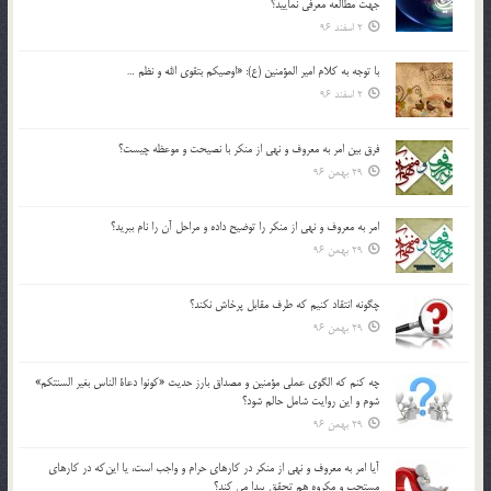
جهت مطالعه معرفي نماييد؟
2 اسفند 96
با توجه به كلام امير المؤمنين (ع): «اوصيكم بتقوي الله و نظم …
2 اسفند 96
فرق بين امر به معروف و نهي از منكر با نصيحت و موعظه چيست؟
29 بهمن 96
امر به معروف و نهي از منكر را توضيح داده و مراحل آن را نام ببريد؟
29 بهمن 96
چگونه انتقاد كنيم كه طرف مقابل پرخاش نكند؟
29 بهمن 96
چه كنم كه الگوي عملي مؤمنين و مصداق بارز حديث «كونوا دعاة الناس بغير السنتكم»
شوم و اين روايت شامل حالم شود؟
29 بهمن 96
آيا امر به معروف و نهي از منكر در كارهاي حرام و واجب است، يا اين‌كه در كارهاي
مستحب و مكروه هم تحقق پيدا مي كند؟