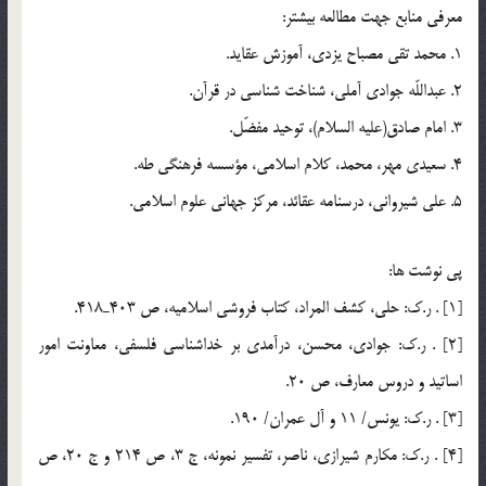
معرفي منابع جهت مطالعه بيشتر:
1. محمد تقي مصباح يزدي، آموزش عقايد.
2. عبداللّه جوادي آملي، شناخت شناسي در قرآن.
3. امام صادق(عليه السلام)، توحيد مفضّل.
4. سعيدي مهر، محمد، کلام اسلامي، مؤسسه فرهنگي طه.
5. علي شيرواني، درسنامه عقائد، مرکز جهاني علوم اسلامي.
پي نوشت ها:
[1] . ر.ك: حلي، كشف المراد، كتاب فروشي اسلاميه، ص 403ـ418.
[2] . ر.ك: جوادي، محسن، درآمدي بر خداشناسي فلسفي، معاونت امور
اساتيد و دروس معارف، ص 20.
[3] . ر.ك: يونس/ 11 و آل عمران/ 190.
[4] . ر.ك: مكارم شيرازي، ناصر، تفسير نمونه، ج 3، ص 214 و ج 20، ص