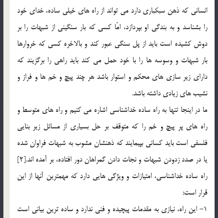
انساني كه ذهن سبكباري دارد مي تواند از راه هاي خيلي ساده، خداي خود
را بشناسد و به بندگي او بپردازد، امّا كسي كه بار سنگيني از شبهات را بر
دوش كشيده است بايد از پل سنگي عبور كند و بالاخره كسي كه خروارها
بار شبهات و وسوسه ها را با خود حمل مي كند بايد راهي را برگزيند كه
داراي زير سازي هاي محكم و استوار باشد هر چند پيچ و خم ها و فراز و
نشيب هاي زيادي داشته باشد.
ما در اينجا تنها به راه ساده خداشناسي اشاره مي كنيم و راه هاي متوسط و
راه هاي پر پيچ و خم را كه متوقف بر حل بسياري از مسائل زير بنايي
فلسفي است بايد كساني بپيمايند كه ذهنشان مشوب به شبهات فراوان شده
يا در صدد زدودن شبهات و نجات دادن گمراهان دور افتاده، بر آمده اند.[2]
راه ساده خداشناسي، امتيازات و ويژگي هايي دارد كه مهمترين آنها از اين
قرار است:
1- اين راه، نيازي به مقدمات پيچيده و فني ندارد و ساده ترين بياني است