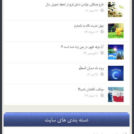
طرح همگانی خواندن دعای فرج در لحظه تحویل سال
27 اسفند 03
چهل حدیث نگاه به نامحرم
13 خرداد 94
آیا جرقه ظهور در یمن زده شده است ؟!
8 فروردین 94
ویژه ماه شعبان المعظّم
28 دی 04
مواظب نگاهتان باشید!!!
18 اسفند 93
دسته بندی های سایت