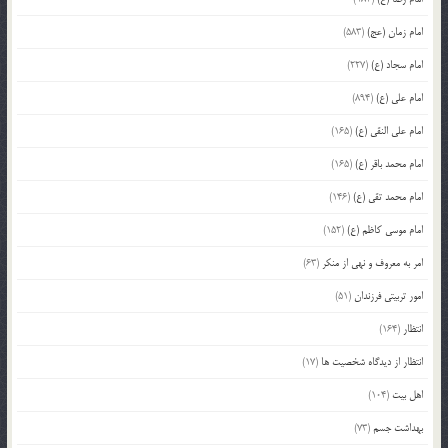
امام زمان (عج)
(583)
امام سجاد (ع)
(227)
امام علی (ع)
(894)
امام علی النقی (ع)
(165)
امام محمد باقر (ع)
(165)
امام محمد تقی (ع)
(146)
امام موسی کاظم (ع)
(152)
امر به معروف و نهی از منکر
(63)
امور تربیتی فرزندان
(51)
انتظار
(164)
انتظار از دیدگاه شخصیت ها
(17)
اهل بیت
(104)
بهداشت جسم
(73)