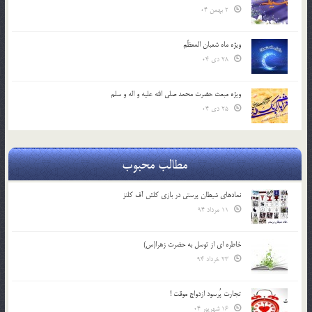
2 بهمن 04
ویژه ماه شعبان المعظّم
28 دی 04
ویژه مبعث حضرت محمد صلی الله علیه و اله و سلم
25 دی 04
مطالب محبوب
نمادهای شیطان پرستی در بازی کلش آف کلنز
11 مرداد 94
خاطره ای از توسل به حضرت زهرا(س)
23 خرداد 94
تجارت پُرسود ازدواج موقت !
16 شهریور 04