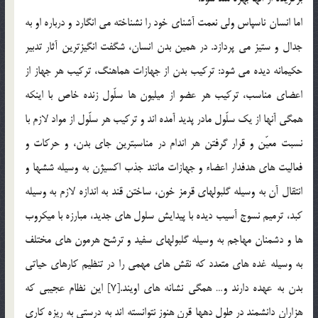
اما انسان ناسپاس ولي نعمت آشناي خود را نشناخته مي انگارد و درباره او به
جدال و ستيز مي پردازد. در همين بدن انسان، شگفت انگيزترين آثار تدبير
حكيمانه ديده مي شود: تركيب بدن از جهازات هماهنگ، تركيب هر جهاز از
اعضاي مناسب، تركيب هر عضو از ميليون ها سلّول زنده خاص با اينكه
همگي آنها از يك سلّول مادر پديد آمده اند و تركيب هر سلّول از مواد لازم با
نسبت معيّن و قرار گرفتن هر اندام در مناسبترين جاي بدن، و حركات و
فعاليت هاي هدفدار اعضاء و جهازات مانند جذب اكسيژن به وسيله ششها و
انتقال آن به وسيله گلبولهاي قرمز خون، ساختن قند به اندازه لازم به وسيله
كبد، ترميم نسوج آسيب ديده با پيدايش سلول هاي جديد، مبارزه با ميكروب
ها و دشمنان مهاجم به وسيله گلبولهاي سفيد و ترشح هرمون هاي مختلف
به وسيله غده هاي متعدد كه نقش هاي مهمي را در تنظيم كارهاي حياتي
بدن به عهده دارند و… همگي نشانه هاي اويند.[7] اين نظام عجيبي كه
هزاران دانشمند در طول دهها قرن هنوز نتوانسته اند به درستي به ريزه كاري