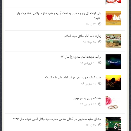
براي اينكه دل پدر و مادر را به دست آوريم و هميشه از ما راضي باشند چكار بايد
بكنيم؟
23 تیر 95
زیارت نامه امام صادق علیه السلام
28 مرداد 95
مراسم شهادت امام صادق (ع) سال 93
10 فروردین 94
جذب کمک های مردمی موکب امام علی علیه السلام
11 شهریور 96
50 نکته برای ازدواج موفق
16 فروردین 94
اجتماع عظیم صادقیون در آستان مقدس امامزاده سید جلال الدین اشرف سال 1396
29 تیر 96