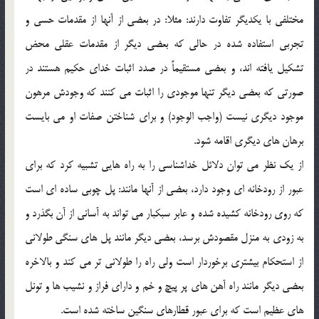
مختلفي با يكديگر تفاوت دارند: مثلا: در بعضي از آنها از مقدمات حسي و
تجربي استفاده شده در حالي كه بعضي ديگر از مقدمات عقلي محض
تشكيل يافته اند، و بعضي مستقيماً در صدد اثبات خداي حكيم هستند در
صورتي كه بعضي ديگر تنها موجودي را اثبات مي كنند كه وجودش مرهون
موجود ديگري نيست (واجب الوجود) و براي شناختن صفات او مي بايست
برهان هاي ديگري اقامه شود.
از يك نظر مي توان دلائل خداشناسي را به راه هايي تشبيه كرد كه براي
عبور از رودخانه اي وجود دارد، بعضي از آنها مانند: پل چوبي ساده اي است
كه روي رودخانه كشيده شده و عابر سبكبار مي تواند به آساني از آن بگذرد و
به زودي به منزل مقصودش برسد، بعضي ديگر مانند پل هاي سنگي طولاني
از استحكام بيشتري برخوردار است ولي راه را طولاني تر مي كند و بالاخره
بعضي ديگر مانند راه آهن هاي پر پيچ و خم و داراي فراز و نشيب ها و تونل
هاي عظيم است كه براي عبور قطارهاي سنگين ساخته شده است.