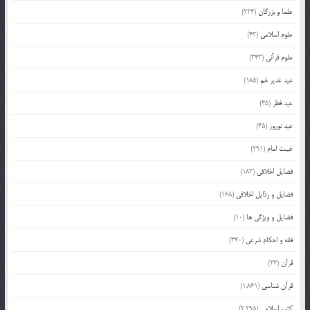
علما و بزرگان
(224)
علوم اسلامی
(43)
علوم قرآنی
(343)
عید غدیر خم
(185)
عید فطر
(35)
عید نوروز
(45)
غیبت امام
(291)
فضایل اخلاقی
(183)
فضایل و رذایل اخلاقی
(168)
فضایل و ویژگی ها
(10)
فقه و احکام شرعی
(340)
قرآن
(23)
قرآن شناسی
(1,861)
کتب اسلامی
(2,295)