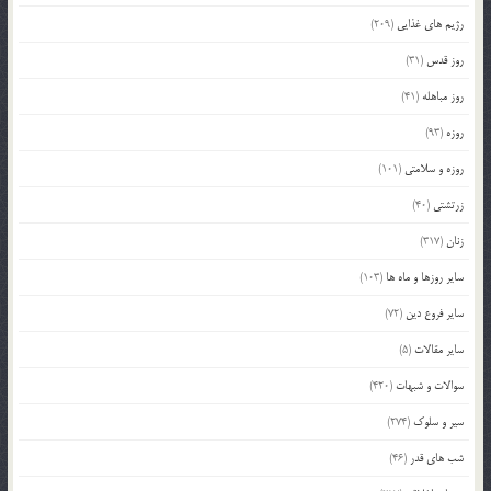
رژیم های غذایی
(209)
روز قدس
(31)
روز مباهله
(41)
روزه
(93)
روزه و سلامتی
(101)
زرتشتی
(40)
زنان
(317)
سایر روزها و ماه ها
(103)
سایر فروع دین
(72)
سایر مقالات
(5)
سوالات و شبهات
(420)
سیر و سلوک
(274)
شب های قدر
(46)