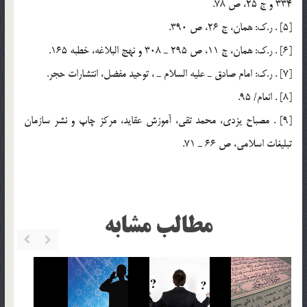
334 و ج 25، ص 78.
[5] . ر.ك: همان، ج 26، ص 390.
[6] . ر.ك: همان، ج 11، ص 295 ـ 308 و نهج البلاغه، خطبه 165.
[7] . ر.ك: امام صادق ـ عليه السلام ـ ، توحيد مفضل، انتشارات حجر.
[8] . انعام/ 95.
[9] . مصباح يزدي، محمد تقي، آموزش عقايد، مركز چاپ و نشر سازمان
تبليغات اسلامي، ص 66 ـ 71.
مطالب مشابه