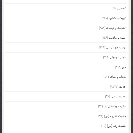
تحصیل
(65)
تربیت و مشاوره
(481)
تشرفات و توقیعات
(181)
تغذیه و سلامت
(156)
توصیه های تربیتی
(498)
جوان و نوجوان
(148)
حج
(118)
حجاب و عفاف
(333)
حدیث
(1,737)
حدیث شناسی
(97)
حضرت ابوالفضل (ع)
(54)
حضرت خدیجه (س)
(41)
حضرت رقیه (س)
(13)