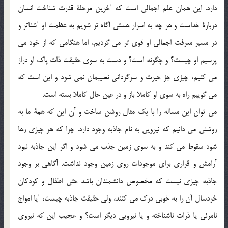
دارد. اين همان علم اجمالي است كه آخرين مرحلة قدرت شناخت انسان
دربارة خداست و هر چه به اسرار هستي آگاه تر شويم به عظمت او آشناتر و
در مسير معرفت اجمالي او قوي تر مي گرديم، اما هنگامي كه از خود مي
پرسيم او چيست؟ و چگونه است؟ و دست به سوي حقيقت ذات پاك او دراز
مي كنيم، چيزي جز حيرت و سرگرداني نصيبمان نمي شود و اين است كه
مي گوييم راه به سوي او كاملا باز و در عين حال كاملا بسته است.
مي توان اين مساله را با يك مثال روشن ساخت و آن اين كه همة ما به
روشني مي دانيم كه نيرويي به نام جاذبه وجود دارد. چرا كه هر چيزي رها
شود سقوط مي كند و به سوي زمين جذب مي شود و اگر اين جاذبه نبود
آرامش و قراري براي موجودات روي زمين وجود نداشت. آگاهي بر وجود
جاذبه چيزي نيست كه مخصوص دانشمندان باشد حتي اطفال و كودكان
خردسال آن را به خوبي درك مي كنند، ولي حقيقت جاذبه چيست، آيا امواج
نامرئي يا ذرات ناشناخته و يا نيرويي ديگر است؟ و عجيب اين كه نيروي