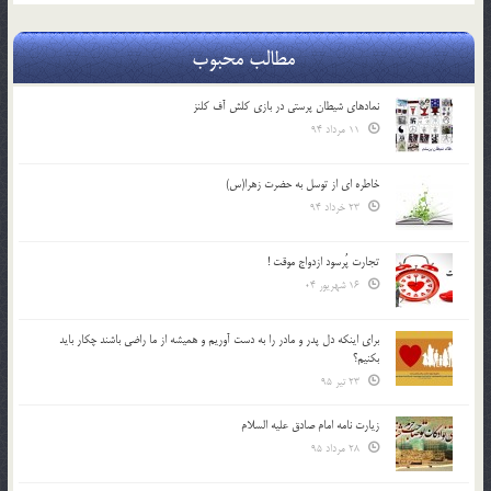
مطالب محبوب
نمادهای شیطان پرستی در بازی کلش آف کلنز
11 مرداد 94
خاطره ای از توسل به حضرت زهرا(س)
23 خرداد 94
تجارت پُرسود ازدواج موقت !
16 شهریور 04
براي اينكه دل پدر و مادر را به دست آوريم و هميشه از ما راضي باشند چكار بايد
بكنيم؟
23 تیر 95
زیارت نامه امام صادق علیه السلام
28 مرداد 95