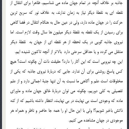
جاذبه بر خلاف آنچه در تمام جهان ماده مي شناسيم، ظاهرا براي انتقال از
نقطه اي به نقطة ديگر نياز به زمان ندارند، به خلاف نور كه سريع ترين
حركت را در جهان ماده دارد، ولي در عين حال به هنگام انتقال در فضا گاهي
براي رسيدن از يك نقطه به نقطة ديگر ميليون ها سال وقت لازم است. اما
نيروي جاذبه گويي در يك لحظه از هر نقطه اي از جهان به نقطة ديگر
منتقل مي گردد و يا حداقل سرعتي دارد بالاتر از آنچه تاكنون شنيده ايم.
اين چه نيرويي است كه اين آثار را دارد؟ حقيقت ذات آن چگونه است؟ هيچ
كس پاسخ روشني براي آن ندارد. جايي كه دربارة نيروي جاذبه كه يكي از
مخلوقات است علم و آگاهي ما نسبت به آن تنها جنبة اجمالي دارد و از علم
تفصيلي به كلي دوريم، چگونه مي توان دربارة خالق جهان ماده و ماوراي
ماده كه وجودي است بي نهايت در بي نهايت، انتظار داشته باشيم كه از كنه
ذاتش باخبر شويم؟! ولي با اين حال او را همه جا حاضر و ناظر و همراه هر
موجودي در جهان مشاهده مي كنيم.