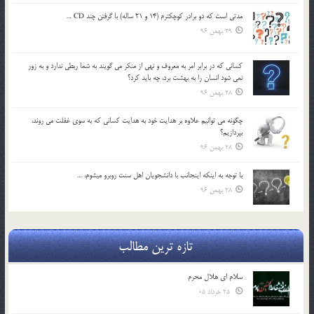
مدتي است كه دو برادر كوچكترم (14 و 21 ساله) با گرفتن چند CD …
29 بهمن 96
كساني كه در برابر امر به معروف و نهي از منكر مي گويند به شما ربطي ندارد و به زور
نمي شود انسان را به بهشت برد، چه بايد كرد؟
28 بهمن 96
چگونه مي توانيم علاوه بر هدايت خود به هدايت كساني كه به سوي غفلت مي روند،
بپردازيم؟
28 بهمن 96
با توجه به اينكه اينجانب با دانشجويان اهل سنت روبرو مي‎شوم، …
28 بهمن 96
تازه ترین مطالب
سلام ای هلال محرم
25 خرداد 05