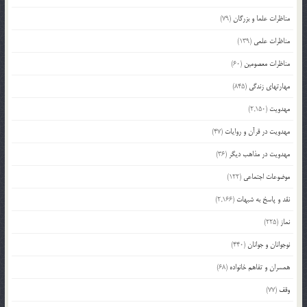
مناظرات علما و بزرگان
(79)
مناظرات علمی
(139)
مناظرات معصومین
(60)
مهارتهای زندگی
(845)
مهدویت
(2,150)
مهدویت در قرآن و روایات
(47)
مهدویت در مذاهب دیگر
(36)
موضوعات اجتماعی
(122)
نقد و پاسخ به شبهات
(2,166)
نماز
(225)
نوجوانان و جوانان
(440)
همسران و تفاهم خانواده
(68)
وقف
(77)