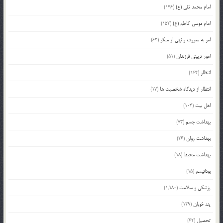
امام محمد تقی (ع)
(146)
امام موسی کاظم (ع)
(152)
امر به معروف و نهی از منکر
(63)
امور تربیتی فرزندان
(51)
انتظار
(164)
انتظار از دیدگاه شخصیت ها
(17)
اهل بیت
(104)
بهداشت جسم
(73)
بهداشت روان
(26)
بهداشت محیط
(18)
بودائیسم
(15)
پزشکی و سلامت
(1,980)
پند خوبان
(129)
تحصیل
(62)