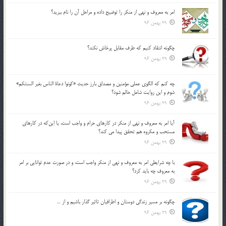
امر به معروف و نهي از منكر را توضيح داده و مراحل آن را نام ببريد؟
29 بهمن 96
چگونه انتقاد كنيم كه طرف مقابل پرخاش نكند؟
29 بهمن 96
چه كنم كه الگوي عملي مؤمنين و مصداق بارز حديث «كونوا دعاة الناس بغير السنتكم»
شوم و اين روايت شامل حالم شود؟
29 بهمن 96
آيا امر به معروف و نهي از منكر در كارهاي حرام و واجب است، يا اين‌كه در كارهاي
مستحب و مكروه هم تحقق پيدا مي كند؟
29 بهمن 96
با چه شرايطي امر به معروف و نهي از منکر واجب است، و در صورت عدم توانايي بر امر
به معروف چه بايد کرد؟
29 بهمن 96
چگونه بر مسير زندگي دوستان و اطرافيان تاثير گذار باشيم و از …
29 بهمن 96