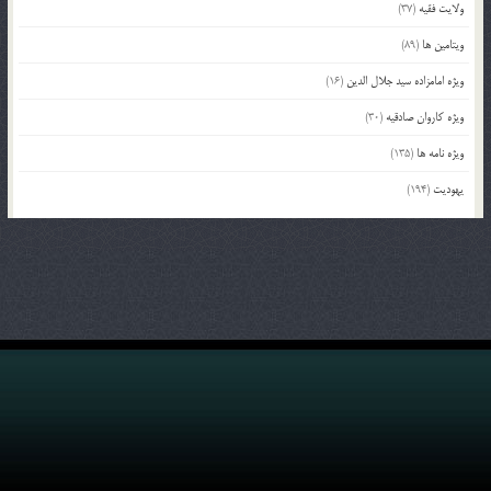
ولایت فقیه
(37)
ویتامین ها
(89)
ویژه امامزاده سید جلال الدین
(16)
ویژه کاروان صادقیه
(30)
ویژه نامه ها
(135)
یهودیت
(194)