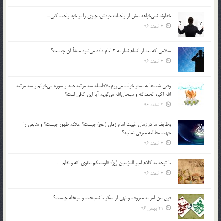
خداوند نمي‌خواهد بيش از واجبات خودش، چيزي را بر خود واجب كني…
2 اسفند 96
سلامي كه بعد از اتمام نماز به 3 امام داده مي‌شود منشأ آن چيست؟
2 اسفند 96
وقتي شب‌ها به بستر خواب مي‌روم بلافاصله سه مرتبه حمد و سوره مي‌خوانم و سه مرتبه
الله اكبر، الحمدالله و سبحان‌الله مي‌گويم آيا اين كافي است؟
2 اسفند 96
وظايف ما در زمان غيبت امام زمان (عج) چيست؟ علائم ظهور چيست؟ و منابعي را
جهت مطالعه معرفي نماييد؟
2 اسفند 96
با توجه به كلام امير المؤمنين (ع): «اوصيكم بتقوي الله و نظم …
2 اسفند 96
فرق بين امر به معروف و نهي از منكر با نصيحت و موعظه چيست؟
29 بهمن 96