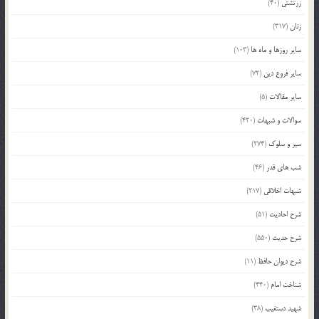
زرتشتی
(40)
زنان
(317)
سایر روزها و ماه ها
(103)
سایر فروع دین
(72)
سایر مقالات
(5)
سوالات و شبهات
(420)
سیر و سلوک
(274)
شب های قدر
(46)
شبهات اخلاقی
(217)
شرح احادیث
(51)
شرح حدیث
(550)
شرح دیوان حافظ
(11)
شناخت امام
(440)
شهید دستغیب
(38)