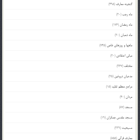
گنجینه معارف
(495)
ماه رجب
(20)
ماه رمضان
(176)
ماه شعبان
(20)
ماهها و روزهای خاص
(745)
مبانی اعتقادی
(20)
مختلف
(367)
مدعیان دروغین
(25)
مراجع معظم تقلید
(15)
مردان
(40)
مسجد
(87)
مسجد مقدس جمکران
(19)
مسیحیت
(229)
معارف قرآنی
(855)