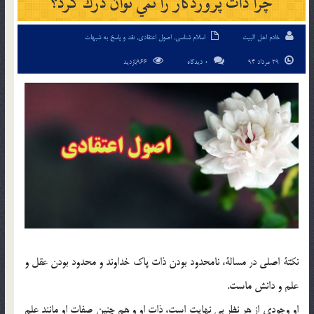
چرا ذات پروردگار را نمي توان درك كرد؟
خادم اهل البیت
اسلام شناسی
,
اصول اعتقادی
,
نقد و پاسخ به شبهات
29 مرداد 94
0 دیدگاه
966بازدید
نكتة اصلي در مسالة، نامحدود بودن ذات پاك خداوند و محدود بودن عقل و
علم و دانش ماست.
او وجودي از هر نظر بي نهايت است، ذات او و هم چنين صفات او مانند علم