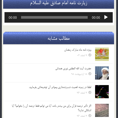
زیارت نامه امام صادق علیه السلام
پخش‌کننده
00:00
00:00
صوت
مطالب مشابه
ویژه نامه ماه مبارک رمضان
9 اسفند 03
حضرت آیت الله العظمی نوری همدانی
18 اردیبهشت 98
لطفا در زمينه اهميت شب‌زنده‌داري وموانع آن توضيحاتي بفرماييد.
2 اسفند 96
اگر تأثير ترجمه قرآن براي من بيشتر باشد آيا مي توانم فقط ترجمه آن را بخوانم؟ آيا
اشكالي ندارد؟
2 اسفند 96