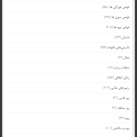
خواص خوراکی ها
(550)
خواص سبزی ها
(228)
خواص میوه ها
(308)
داستان
(146)
دانستنی‌های خانواده
(357)
دجال
(29)
دعاها و زیارت
(19)
رذایل اخلاقی
(252)
رژیم های غذایی
(209)
روز قدس
(31)
روز مباهله
(41)
روزه
(93)
روزه و سلامتی
(101)