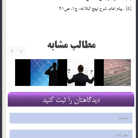
[5] . پيام امام، شرح نهج البلاغه، ج1، ص91.
مطالب مشابه
دیدگاهتان را ثبت کنید