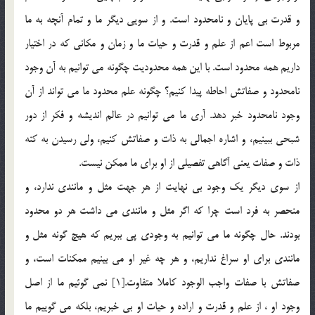
و قدرت بي پايان و نامحدود است. و از سويي ديگر ما و تمام آنچه به ما
مربوط است اعم از علم و قدرت و حيات ما و زمان و مكاني كه در اختيار
داريم همه محدود است. با اين همه محدوديت چگونه مي توانيم به آن وجود
نامحدود و صفاتش احاطه پيدا كنيم؟ چگونه علم محدود ما مي تواند از آن
وجود نامحدود خبر دهد. آري ما مي توانيم در عالم انديشه و فكر از دور
شبحي ببينيم، و اشاره اجمالي به ذات و صفاتش كنيم، ولي رسيدن به كنه
ذات و صفات يعني آگاهي تفصيلي از او براي ما ممكن نيست.
از سوي ديگر يك وجود بي نهايت از هر جهت مثل و مانندي ندارد،‌ و
منحصر به فرد است چرا كه اگر مثل و مانندي مي داشت هر دو محدود
بودند. حال چگونه ما مي توانيم به وجودي پي ببريم كه هيچ گونه مثل و
مانندي براي او سراغ نداريم، و هر چه غير او مي بينيم ممكنات است، و
صفاتش با صفات واجب الوجود كاملا متفاوت.[1] نمي گوئيم ما از اصل
وجود او ، از علم و قدرت و اراده و حيات او بي خبريم، بلكه مي گوييم ما