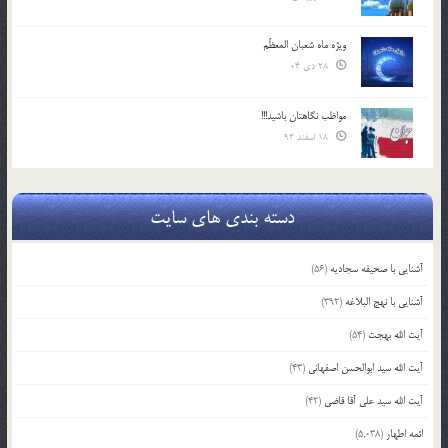
ویژه ماه شعبان المعظّم
28 دی 04
مواظب نگاهتان باشید!!!
18 اسفند 93
دسته بندی های سایت
آشنایی با صحیفه سجادیه
(56)
آشنایی با نهج البلاغه
(392)
آیت الله بهجت
(54)
آیت الله سید ابوالحسن اصفهانی
(43)
آیت الله سید علی آقا قاضی
(42)
ائمه اطهار
(5,038)