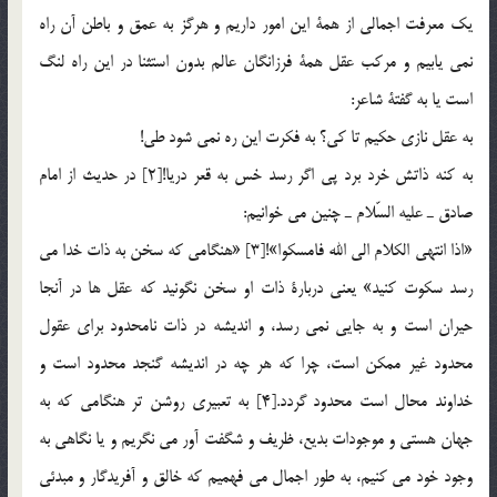
يك معرفت اجمالي از همة اين امور داريم و هرگز به عمق و باطن آن راه
نمي يابيم و مركب عقل همة فرزانگان عالم بدون استثنا در اين راه لنگ
است يا به گفتة شاعر:
به عقل نازي حكيم تا كي؟ به فكرت اين ره نمي شود طي!
به كنه ذاتش خرد برد پي اگر رسد خس به قعر دريا![2] در حديث از امام
صادق ـ عليه السّلام ـ چنين مي خوانيم:
«اذا انتهي الكلام الي الله فامسكوا»![3] «هنگامي كه سخن به ذات خدا مي
رسد سكوت كنيد» يعني دربارة ذات او سخن نگونيد كه عقل ها در آنجا
حيران است و به جايي نمي رسد، و انديشه در ذات نامحدود براي عقول
محدود غير ممكن است، چرا كه هر چه در انديشه گنجد محدود است و
خداوند محال است محدود گردد.[4] به تعبيري روشن تر هنگامي كه به
جهان هستي و موجودات بديع، ظريف و شگفت آور مي نگريم و يا نگاهي به
وجود خود مي كنيم، به طور اجمال مي فهميم كه خالق و آفريدگار و مبدئي