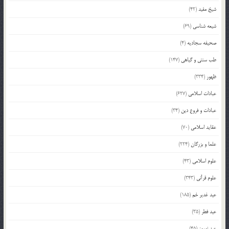
شیخ مفید
(42)
شیعه شناسی
(69)
صحیفه سجادیه
(4)
طب سنتی و گیاهی
(147)
ظهور
(334)
عبادات اسلامی
(627)
عبادات و فروع دین
(34)
عقاید اسلامی
(70)
علما و بزرگان
(224)
علوم اسلامی
(43)
علوم قرآنی
(343)
عید غدیر خم
(185)
عید فطر
(35)
عید نوروز
(45)