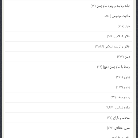
اثبات ولایت و وجود امام زمان
(73)
احادیث موضوعی
(550)
اخبار
(717)
اخلاق اسلامی
(956)
اخلاق و تربیت اسلامی
(2,836)
ادیان
(474)
ارتباط با امام زمان (عج)
(14)
ازدواج
(371)
ازدواج
(117)
ازدواج موقت
(32)
اسلام شناسی
(2,661)
اصحاب و یاران
(37)
اصول اعتقادی
(777)