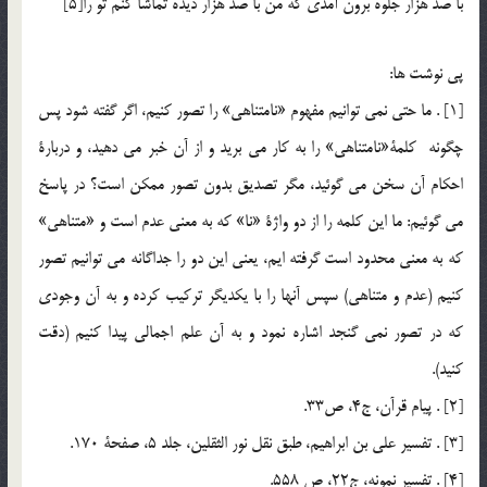
با صد هزار جلوه برون آمدي كه من با صد هزار ديده تماشا كنم تو را[5]
پي نوشت ها:
[1] . ما حتي نمي توانيم مفهوم «نامتناهي» را تصور كنيم، اگر گفته شود پس
چگونه كلمة‌«نامتناهي» را به كار می بريد و از آن خبر مي دهيد، و دربارة
احكام آن سخن مي گوئيد، مگر تصديق بدون تصور ممكن است؟ در پاسخ
مي گوئيم: ما اين كلمه را از دو واژة «نا» كه به معني عدم است و «متناهي»
كه به معني محدود است گرفته ايم، يعني اين دو را جداگانه مي توانيم تصور
كنيم (عدم و متناهي) سپس آنها را با يكديگر تركيب كرده و به آن وجودي
كه در تصور نمي گنجد اشاره نمود و به آن علم اجمالي پيدا كنيم (دقت
كنيد).
[2] . پيام قرآن، ج4، ص33.
[3] . تفسير علي بن ابراهيم، طبق نقل نور الثقلين، جلد 5، صفحة 170.
[4] . تفسير نمونه، ج22، ص 558.