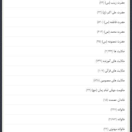
حضرت زینب (س)
(66)
حضرت علی اکبر (ع)
(23)
حضرت فاطمه (س)
(530)
حضرت محمد (ص)
(613)
حضرت معصومه (س)
(45)
حکایت ها
(2,244)
حکایت های آموزنده
(749)
حکایت های قرآنی
(107)
حکایت های معصومین
(838)
حکومت جهانی امام زمان (عج)
(24)
خاندان عصمت
(15)
خانواده
(227)
خانواده
(2,682)
خانواده مهدوی
(22)