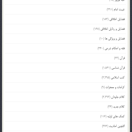
غیبت امام
(291)
فضایل اخلاقی
(183)
فضایل و رذایل اخلاقی
(168)
فضایل و ویژگی ها
(10)
فقه و احکام شرعی
(340)
قرآن
(23)
قرآن شناسی
(1,861)
کتب اسلامی
(2,295)
کرامات و معجزات
(9)
کلام جاودان
(2,293)
کلام جدید
(34)
کمک های اولیه
(116)
گلچین احادیث
(372)