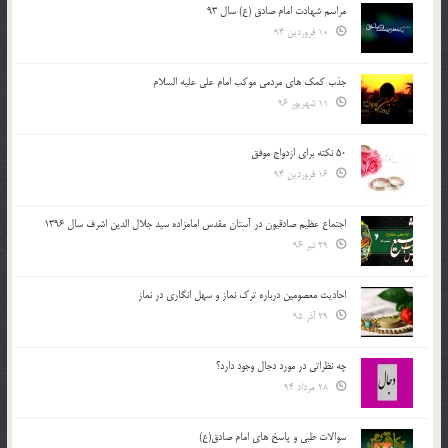
مراسم شهادت امام صادق (ع) سال 93
10 فروردین 94
جذب کمک های مردمی موکب امام علی علیه السلام
11 شهریور 96
50 نکته برای ازدواج موفق
16 فروردین 94
اجتماع عظیم صادقیون در آستان مقدس امامزاده سید جلال الدین اشرف سال 1396
29 تیر 96
احادیث معصومین درباره ترک نماز و سهل انگاری در نماز
29 آذر 95
چه نظراتی در مورد دجال وجود دارد؟
28 مرداد 94
سوالات طبی و پاسخ های امام صادق(ع)