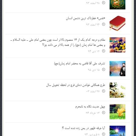
28 اسفند 93
«نفس» خطرناک ترین دشمن انسان
26 اسفند 93
مقام و درجه كدام يك از 14 معصوم بالاتر است چون بعضي امام علي ـ عليه السلام ـ
و بعضي ها امام زمان (عج) را از همه بالاتر مي دانند چرا؟
12 دی 94
تشرف علي آقا قاضي به محضر امام زمان(عج)
15 دی 95
طرح همگانی خواندن دعای فرج در لحظه تحویل سال
27 اسفند 03
چهل حدیث نگاه به نامحرم
13 خرداد 94
آیا جرقه ظهور در یمن زده شده است ؟!
8 فروردین 94