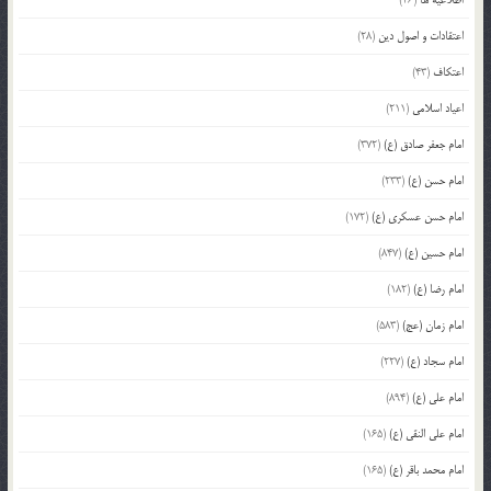
اطلاعیه ها
(26)
اعتقادات و اصول دین
(28)
اعتکاف
(43)
اعیاد اسلامی
(211)
امام جعفر صادق (ع)
(372)
امام حسن (ع)
(233)
امام حسن عسکری (ع)
(172)
امام حسین (ع)
(847)
امام رضا (ع)
(182)
امام زمان (عج)
(583)
امام سجاد (ع)
(227)
امام علی (ع)
(894)
امام علی النقی (ع)
(165)
امام محمد باقر (ع)
(165)