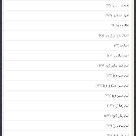
اصحاب و یاران
(37)
اصول اعتقادی
(777)
اطلاعیه ها
(26)
اعتقادات و اصول دین
(28)
اعتکاف
(43)
اعیاد اسلامی
(211)
امام جعفر صادق (ع)
(372)
امام حسن (ع)
(233)
امام حسن عسکری (ع)
(172)
امام حسین (ع)
(847)
امام رضا (ع)
(182)
امام زمان (عج)
(583)
امام سجاد (ع)
(227)
امام علی (ع)
(894)