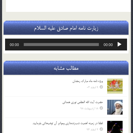
زیارت نامه امام صادق علیه السلام
پخش‌کننده
00:00
00:00
صوت
مطالب مشابه
ویژه نامه ماه مبارک رمضان
9 اسفند 03
حضرت آیت الله العظمی نوری همدانی
18 اردیبهشت 98
لطفا در زمينه اهميت شب‌زنده‌داري وموانع آن توضيحاتي بفرماييد.
2 اسفند 96