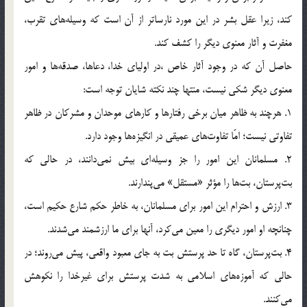
كند، زيرا عقل بشر در اين مورد نارساتر از آن است كه وسيله‌هاي تقرب،
مغفرت و آثار معنوي ديگر را كشف كند.
حاصل آن كه در وجود آثار خاص ،در اولياي خدا، دعاها، صدقه‌ها و امور
معنوي ديگر شكي نيست، منتها چند نكته شايان توجه است:
1. هرچند به ظاهر ميان برخي رفتارها و كارهاي موحدان و مشركان در ظاهر
تفاوتي نيست؛ امّا تفاوت‌هاي عميقي در انگيزه‌ها وجود دارد.
2. مسلمانان اين امور را جز وسيله‌اي بيش نمي‌دانند، در حالي كه
بت‌پرستان، بت‌ها را مؤثر «مستقل» مي‌پندارند.
3. ارزش و احترام اين امور براي مسلمانان، به خاطر حكم شارع حكيم است،
چنانچه او امور ديگري را معين مي‌كرد، آنها براي ما ارزشمند مي‌شدند.
4. بت‌پرستان، گاه تا حد پرستش بت به جاي معبود واقعي، پيش مي‌روند؛ در
حالي كه آموزه‌هاي اسلامي به شدت پرستش براي غيرخدا را نكوهش
مي‌كنند.