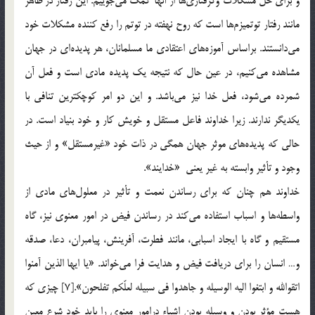
و براي حل مشكلات وگرفتاري‌ها از آنها كمك مي‌جوييم. اين رفتار در ظاهر
مانند رفتار توتميزم‌ها است كه روح نهفته در توتم را رفع كننده مشكلات خود
مي‌دانستند. براساس آموزه‌هاي اعتقادي ما مسلمانان، هر پديده‌اي در جهان
مشاهده مي‌كنيم، در عين حال كه نتيجه يك پديده مادي است و فعل آن
شمرده مي‌شود، فعل خدا نيز مي‌باشد. و اين دو امر كوچكترين تنافي با
يكديگر ندارند. زيرا خداوند فاعل مستقل و خويش كار و خود بنياد است. در
حالي كه پديده‌هاي موثر جهان همگي در ذات خود «غيرمستقل» و از حيث
وجود و تأثير وابسته به غير يعني «خدايند».
خداوند هم چنان كه براي رساندن نعمت و تأثير در معلول‌هاي مادي از
واسطه‌ها و اسباب استفاده مي‌كند در رساندن فيض در امور معنوي نيز، گاه
مستقيم و گاه با ايجاد اسبابي، مانند فطرت، آفرينش، پيامبران، دعا، صدقه
و… انسان را براي دريافت فيض و هدايت فرا مي‌خواند. «يا ايها الذين آمنوا
اتقوالله و ابتغوا اليه الوسيله و جاهدوا في سبيله لعلّكم تفلحون».[7] چيزي كه
هست مؤثر بودن و وسيله بودن اشياء درامور معنوي را بايد خود شرع معين