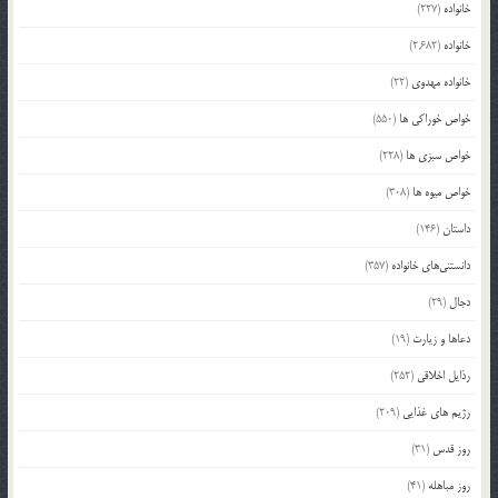
خانواده
(227)
خانواده
(2,682)
خانواده مهدوی
(22)
خواص خوراکی ها
(550)
خواص سبزی ها
(228)
خواص میوه ها
(308)
داستان
(146)
دانستنی‌های خانواده
(357)
دجال
(29)
دعاها و زیارت
(19)
رذایل اخلاقی
(252)
رژیم های غذایی
(209)
روز قدس
(31)
روز مباهله
(41)