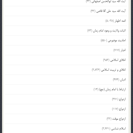
آیت الله سید ابوالحسن اصفهانی
(43)
آیت الله سید علی آقا قاضی
(42)
ائمه اطهار
(5,038)
اثبات ولایت و وجود امام زمان
(73)
احادیث موضوعی
(550)
اخبار
(717)
اخلاق اسلامی
(956)
اخلاق و تربیت اسلامی
(2,836)
ادیان
(474)
ارتباط با امام زمان (عج)
(14)
ازدواج
(371)
ازدواج
(117)
ازدواج موقت
(32)
اسلام شناسی
(2,661)