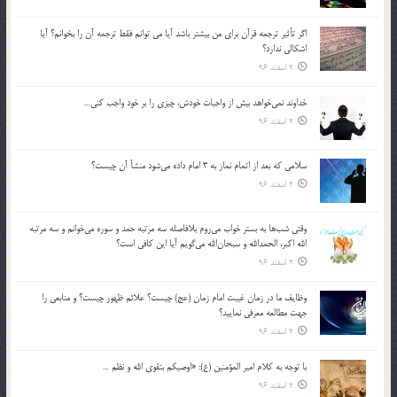
اگر تأثير ترجمه قرآن براي من بيشتر باشد آيا مي توانم فقط ترجمه آن را بخوانم؟ آيا
اشكالي ندارد؟
2 اسفند 96
خداوند نمي‌خواهد بيش از واجبات خودش، چيزي را بر خود واجب كني…
2 اسفند 96
سلامي كه بعد از اتمام نماز به 3 امام داده مي‌شود منشأ آن چيست؟
2 اسفند 96
وقتي شب‌ها به بستر خواب مي‌روم بلافاصله سه مرتبه حمد و سوره مي‌خوانم و سه مرتبه
الله اكبر، الحمدالله و سبحان‌الله مي‌گويم آيا اين كافي است؟
2 اسفند 96
وظايف ما در زمان غيبت امام زمان (عج) چيست؟ علائم ظهور چيست؟ و منابعي را
جهت مطالعه معرفي نماييد؟
2 اسفند 96
با توجه به كلام امير المؤمنين (ع): «اوصيكم بتقوي الله و نظم …
2 اسفند 96