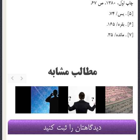
چاپ اوّل، 1380، ص 67.
[5] . يس/ 74.
[6] . بقره/ 165.
[7] . مائده/ 35.
مطالب مشابه
دیدگاهتان را ثبت کنید