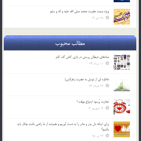
ویژه مبعث حضرت محمد صلی الله علیه و اله و سلم
25 دی 04
مطالب محبوب
نمادهای شیطان پرستی در بازی کلش آف کلنز
11 مرداد 94
خاطره ای از توسل به حضرت زهرا(س)
23 خرداد 94
تجارت پُرسود ازدواج موقت !
16 شهریور 04
براي اينكه دل پدر و مادر را به دست آوريم و هميشه از ما راضي باشند چكار بايد
بكنيم؟
23 تیر 95