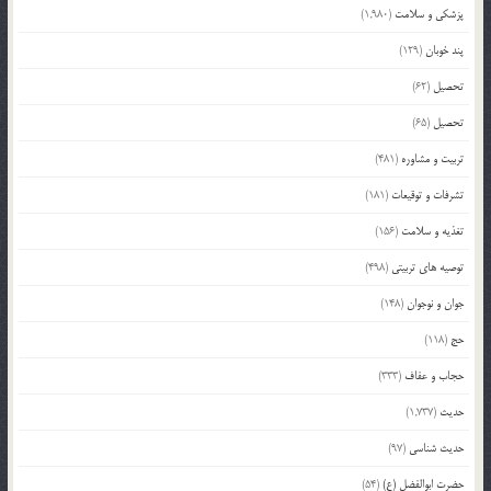
پزشکی و سلامت
(1,980)
پند خوبان
(129)
تحصیل
(62)
تحصیل
(65)
تربیت و مشاوره
(481)
تشرفات و توقیعات
(181)
تغذیه و سلامت
(156)
توصیه های تربیتی
(498)
جوان و نوجوان
(148)
حج
(118)
حجاب و عفاف
(333)
حدیث
(1,737)
حدیث شناسی
(97)
حضرت ابوالفضل (ع)
(54)