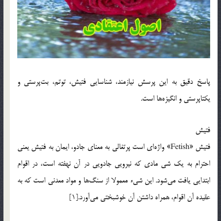
پاسخ دقيق به اين پرسش نيازمند، شناسايي فتيش، توتم، بت‌پرستي و
يكتاپرستي و انگيزه‌ها است.
فتيش
فتيش «Fetish» واژه‌اي است پرتغالي به معناي جادو، ايمان به فتيش يعني
احترام به يك شي مادي كه نيرويي جادويي در آن نهفته است، در اقوام
ابتدايي يافت مي‌شود. اين شيء معمولا از سنگ‌‌ها و مواد معدني است كه به
عقيده آن اقوام، همراه داشتن آن خوشبختي مي‌آورد.[1]