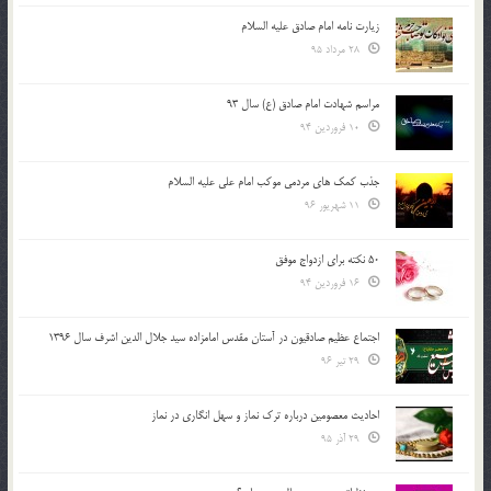
زیارت نامه امام صادق علیه السلام
28 مرداد 95
مراسم شهادت امام صادق (ع) سال 93
10 فروردین 94
جذب کمک های مردمی موکب امام علی علیه السلام
11 شهریور 96
50 نکته برای ازدواج موفق
16 فروردین 94
اجتماع عظیم صادقیون در آستان مقدس امامزاده سید جلال الدین اشرف سال 1396
29 تیر 96
احادیث معصومین درباره ترک نماز و سهل انگاری در نماز
29 آذر 95