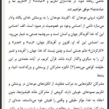
خاصي ريخته شود، در جداسازي تكريم و «عبادت» از «تكريم نما و
عبادت‌نما» موفق خواهيم شد.
انگيزه دروني موحدان كه اكثريت موحدان را به پرستش خداي يگانه وادار
مي‌سازد ناشي از احساس وجود دو خصوصيت در معبود است. الف. احساس
اين كه خدا آفريدگار جهان و انسان است و سرچشمه هستي به شمار مي‌رود.
ب. احساس اين كه او، افزون بر آفريدگار جهان، «رب» و «مدبر» و
«كارگردان» عالم هستي است و چنين نيست كه خدا جهان را آفريده و تدبير
آن را به ديگري واگذار كرده باشد. قرآن كريم، در آيات متعددي بر اين
حقيقت گواهي مي‌دهد.[3] انگيزه مشركان از پرستش و بزرگداشت اشياء و
بت‌ها
مشركان انگيزه‌هايي به مراتب متفاوت از انگيزه‌هاي موحدان در پرستش و
تكريم معبودهاي خويش دارند. گروهي از مشركان مانند فتيشيزم‌ها، بدون
اعتقاد به خدا، مؤثر حقيقي و واقعي را فتيش خود مي‌دانستند. عده‌اي از
مشركان خداوند را متجلي در مظاهري مانند برهما، و شينو و سيفا مي‌دانند.