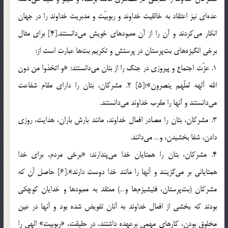
عده‌اي نيز اعتقاد به خالقيت خداوند و ربوبيّت و مدبريت خداوند را در جهان
انكار مي‌كردند و آن را از آن معبودهاي خويش مي‌دانستند.[4] براي مثال
برخي انگيزه‌هاي بت‌پرستان در پرستش و تكريم بت‌ها عبارت است از:
1. عزّت اجتماع و پيروزي در جنگ را از بتان مي‌دانستند: «و اتخذوا من دون
الله آلهه لعلّهم ينصرون»؛[5] 2. مشركان، بتان را داراي مقام شفاعت
مي‌دانستند و آنها را مقرب خداوند مي‌دانستند.
3. مشركان، بتان را مصادر افعال خداوند، مانند بارش باران، هدايت، روزي
دادن، شفا بخشيدن، و… مي‌دانند.
4. مشركان، بتان را همتايان خدا مي‌پندارند: «برخي مردم، براي خدا
همتاياني بر مي‌گزينند و آنها را مانند خدا دوست دارند».[6] حاصل آن كه
مشركان (بت‌پرستان، فتيشيزم‌ها و…) معتقد به معبودها و خدايان كوچكي
بودند كه بخشي از افعال خداوند به آنان تفويض شده بود و آنها در عين
مخلوق بودن، كارهاي مهمي برعهده داشتند، در حقيقت، «ربوبيت» الهي را