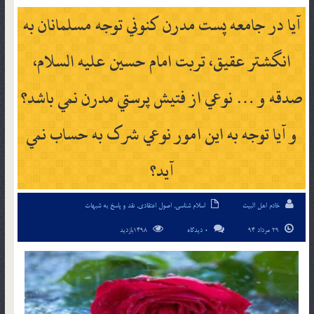
آيا در جامعه پست مدرن كنوني توجه مسلمانان به
انگشتر عقيق، تربت امام حسين عليه السلام،
صدقه و … نوعي از فتيش پرستي مدرن نمي باشد؟
و آيا توجه به اين امور نوعي شرک به حساب نمي
آيد؟
خادم اهل البیت
اسلام شناسی
,
اصول اعتقادی
,
نقد و پاسخ به شبهات
29 مرداد 94
0 دیدگاه
1498بازدید