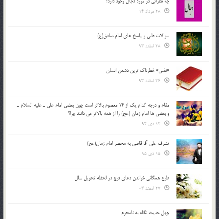
چه نظراتی در مورد دجال وجود دارد؟
28 مرداد 94
سوالات طبی و پاسخ های امام صادق(ع)
28 اسفند 93
«نفس» خطرناک ترین دشمن انسان
26 اسفند 93
مقام و درجه كدام يك از 14 معصوم بالاتر است چون بعضي امام علي ـ عليه السلام ـ
و بعضي ها امام زمان (عج) را از همه بالاتر مي دانند چرا؟
12 دی 94
تشرف علي آقا قاضي به محضر امام زمان(عج)
15 دی 95
طرح همگانی خواندن دعای فرج در لحظه تحویل سال
27 اسفند 03
چهل حدیث نگاه به نامحرم