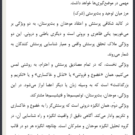
مهمي در موضع‌گيري‌ها خواهد داشت.
مرز ميان توحيد و بت‌پرستي (شرك)
در كالبد شكافي پرستش و اعتقاد موحدان و بت‌پرستان، به دو ويژگي بر
مي‌خوريم: يكي ظاهري و بروني است و ديگري باطني و دروني. اين دو
ويژگي ملاك تحقق پرستش واقعي و معيار شناسايي پرستش‌ كنندگان به
شمار مي‌روند.
ويژگي نخست، كه در تمام مصاديق پرستش و احترام، به روشني لمس
مي‌كنيم، همان «خضوع و فروتني» يا «تذلل و خاكساري» و يا «تكريم و
بزرگداشت» است كه به وسيله زبان يا ديگر اعضا ابراز مي‌شود. در اين
ويژگي، موحدان، بت‌پرستان، توتميسم‌ها و فتيشيسم‌ها مشتركند.
ويژگي دوّم، همان انگيزه دروني است كه پرستش‌گر را به خضوع و خاكساري
و تكريم وادار مي‌كند. آگاهي دقيق از واقعيت انگيزه و راه شناسايي آن، در
گروه تحليل انگيزه موحدان و مشركان است. چنانچه انگيزه هر دو در قالب