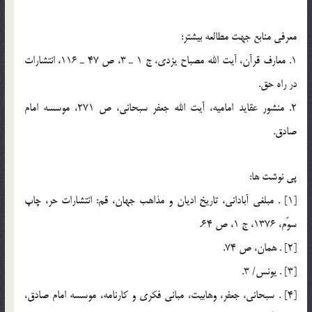
معرفي منابع جهت مطالعه بيشتر:
1. معارف قرآن، آيت الله مصباح يزدي، ج 1 ـ 3، ص 47 ـ 116، انتشارات
در راه حق.
2. منشور عقايد اماميه، آيت الله جعفر سبحاني، ص 271، موسسه امام
صادق.
پي نوشت ها:
[1] . مبلغي آباداني، تاريخ اديان و مذاهب جهان، قم: انتشارات حر، چاپ
سوّم، 1376، ج 1، ص 64.
[2] . همان، ص 74.
[3] . يونس/ 3.
[4] . سبحاني، جعفر، وهابيت، مباني فكري و كارنامه، موسسه امام صادق،