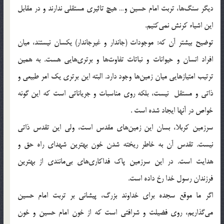
ديگر سنگ‌ها، تربت امام حسين و… هيچ تاثيري مستقلي ندارند و در مقابل
اين اشياء كرنش نمي‌كنيم.
توضيح بيشتر آن كه: موجودات (جاندار و غيرجاندار) يكسان نيستند، ميان
افراد انسان و حيوانات و نباتات تفاوت‌ها و برتري‌هايي هست. به همين
ترتيب امتيازهايي ميان زمين‌ها وجود دارد. البته اين برتري يك امر طبيعي و
ذاتي و مستقل نيست، بلكه روي مناسبات و جرياناتي است كه اين گونه
خواص در آنها ايجاد شده است .
سرزمين كربلا، بسان اين زمين‌هاي مقدس است، ولي اين تقدس ذاتي
نيست. تقدس آن به خاطر ريخته شدن خون بهترين شهداي راه حق و
هدايت است. در اين سرزمين پاك فداكاري‌هاي بي‌مانندي از بهترين
فرزندان رسول خدا رخ داده است.
اگر ما موقع سجده براي خداوند بزرگ، پيشاني بر تربت امام حسين
مي‌گذاريم، روي فضيلت و شرافتي است كه از خون امام حسين و خون