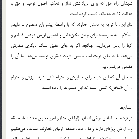
شهداي راه حق كه براي برپاداشتن نماز و تحكيم اصول توحيد و حق و
عدالت كشته شده‌اند، كسب كرده‌ است.
بنابراين، با توجه به دستور خداوند كه با واسطه پيشوايان معصوم ـ عليهم
السّلام ـ به ما رسيده براي چنين مكان‌هايي و اشيايي ارزش عرضي قايليم و
آنها را پاس مي‌داريم. چنانچه اگر به جاي عقيق سنگ ديگري سفارش
مي‌شد، يا به جاي تربت امام حسين، تربت ديگري توصيه مي‌شد، ما آن را
مقدس مي‌شمرديم.
حاصل آن كه اين اشياء براي ما ارزش و احترام ذاتي ندارند. ارزش و احترام
از آن «سخن» كسي است كه اين دستورها را داده است.
انسان‌ها
در نزد ما مسلمانان برخي انسانها (اولياي خدا) و امور معنوي مانند دعا، صدقه
و… ارزش ويژه‌اي دارند و ما از دعا، صدقه، اولياي خداوند، ‌استمداد مي‌طلبيم