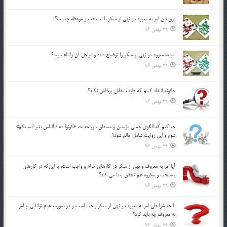
فرق بين امر به معروف و نهي از منكر با نصيحت و موعظه چيست؟
29 بهمن 96
امر به معروف و نهي از منكر را توضيح داده و مراحل آن را نام ببريد؟
29 بهمن 96
چگونه انتقاد كنيم كه طرف مقابل پرخاش نكند؟
29 بهمن 96
چه كنم كه الگوي عملي مؤمنين و مصداق بارز حديث «كونوا دعاة الناس بغير السنتكم»
شوم و اين روايت شامل حالم شود؟
29 بهمن 96
آيا امر به معروف و نهي از منكر در كارهاي حرام و واجب است، يا اين‌كه در كارهاي
مستحب و مكروه هم تحقق پيدا مي كند؟
29 بهمن 96
با چه شرايطي امر به معروف و نهي از منکر واجب است، و در صورت عدم توانايي بر امر
به معروف چه بايد کرد؟
29 بهمن 96