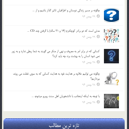
چگونه بر مسير زندگي دوستان و اطرافيان تاثير گذار باشيم و از …
29 بهمن 96
مدتي است كه دو برادر كوچكترم (14 و 21 ساله) با گرفتن چند CD …
29 بهمن 96
كساني كه در برابر امر به معروف و نهي از منكر مي گويند به شما ربطي ندارد و به زور
نمي شود انسان را به بهشت برد، چه بايد كرد؟
28 بهمن 96
چگونه مي توانيم علاوه بر هدايت خود به هدايت كساني كه به سوي غفلت مي روند،
بپردازيم؟
28 بهمن 96
با توجه به اينكه اينجانب با دانشجويان اهل سنت روبرو مي‎شوم، …
28 بهمن 96
تازه ترین مطالب