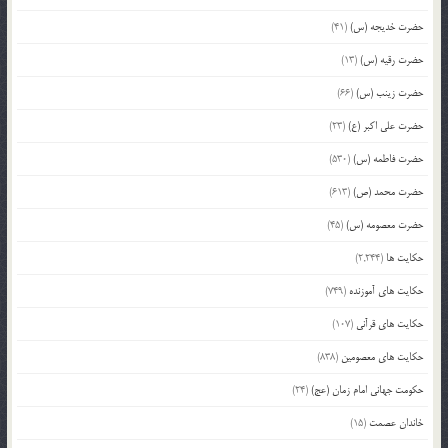
حضرت خدیجه (س)
(41)
حضرت رقیه (س)
(13)
حضرت زینب (س)
(66)
حضرت علی اکبر (ع)
(23)
حضرت فاطمه (س)
(530)
حضرت محمد (ص)
(613)
حضرت معصومه (س)
(45)
حکایت ها
(2,244)
حکایت های آموزنده
(749)
حکایت های قرآنی
(107)
حکایت های معصومین
(838)
حکومت جهانی امام زمان (عج)
(24)
خاندان عصمت
(15)