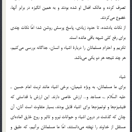
تصرف كرده و مالك افعال او شده بودند و به همين انگيزه در برابر آنها،
خضوع مي‌كردند.
از نكات يادشده، تا حدود زيادي، پاسخ پرسش روشن شد؛ امّا نكات چندي
براي رفع كلي شبهه باقي مانده است.
تكريم و احترام مسلمانان را دربارة اشياء و انسان، جداگانه بررسي مي‌كنيم،
هر چند نتيجه هر دو يكي مي‌باشد.
شياء
براي ما مسلمانان، به ويژه شيعيان، برخي اشياء مانند تربت امام حسين ـ
عليه السّلام ـ، مساجد و… ارزش خاصي دارند. اين ارزش با قداستي كه
فتيشيزم‌ها و توتميزم‌ها براي اشياء قايل بودند، بسيار متفاوت است آنان، آن
چنان كه گذشت در درون اشياء و حيوانات نيرو و تاثير و روح خارق العاده‌اي
مستقل از خداوند را نهفته مي‌دانستند، امّا ما مسلمانان برآنيم، كه عقيق و