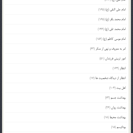
امام علی النقی (ع)
(165)
امام محمد باقر (ع)
(165)
امام محمد تقی (ع)
(146)
امام موسی کاظم (ع)
(152)
امر به معروف و نهی از منکر
(63)
امور تربیتی فرزندان
(51)
انتظار
(164)
انتظار از دیدگاه شخصیت ها
(17)
اهل بیت
(104)
بهداشت جسم
(73)
بهداشت روان
(26)
بهداشت محیط
(18)
بودائیسم
(15)