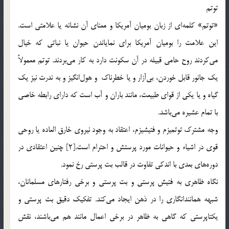
توتم
«توتم» كلمه‌اي از زبان بوميان آمريكا و معناي آن نشانه يا علامتي است.
اين علامت را بوميان آمريكا براي نماياندن حيوان يا نباتي كه خيال
مي‌كردند روح حامي قبيله در آن سكونت دارد به كار مي‌بردند. توتم معمولاً
يك جانور قابل خوردن، بي‌آزار و يا خطرناك و هول‌انگيز و به ندرت نيز يك
گياه و يا يكي از قواي طبيعت، مانند باران و آب است كه داراي رابطه خاصي
با تمام عشيره مي‌باشد.
وجه مشترك توتميزم و فتيشيزم، اعتقاد به وجود نيروي خارق العاده يا روحي
قوي در اشياء و حيوانات مورد پرستش و احترام است.[2] چنين اعتقادي در
دوره‌هاي بعدي با اندكي تفاوت در قالب بت‌ پرستي رخ نمود.
نگاه ظاهري به فتيش ‌پرستي و بت ‌پرستي و برخي رفتارهاي مسلمانان،
شبهه همانندانگاري را در ذهن ايجاد مي‌كند. تفكيك دقيق بت ‌پرستي و
يكتاپرستي كه گاهي به ظاهر در برخي اعمال مانند هم مي‌باشند، نقش