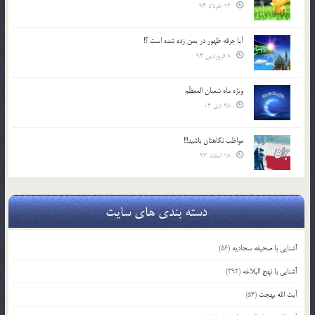
13 خرداد 94
آیا جرقه ظهور در یمن زده شده است ؟!
8 فروردین 94
ویژه ماه شعبان المعظّم
28 دی 04
مواظب نگاهتان باشید!!!
18 اسفند 93
دسته بندی های سایت
آشنایی با صحیفه سجادیه
(56)
آشنایی با نهج البلاغه
(392)
آیت الله بهجت
(54)