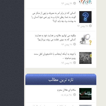
29 بهمن 96
كساني كه در برابر امر به معروف و نهي از منكر مي
گويند به شما ربطي ندارد و به زور نمي شود انسان را
به بهشت برد، چه بايد كرد؟
28 بهمن 96
چگونه مي توانيم علاوه بر هدايت خود به هدايت
كساني كه به سوي غفلت مي روند، بپردازيم؟
28 بهمن 96
با توجه به اينكه اينجانب با دانشجويان اهل سنت
روبرو مي‎شوم، …
28 بهمن 96
تازه ترین مطالب
سلام ای هلال محرم
25 خرداد 05