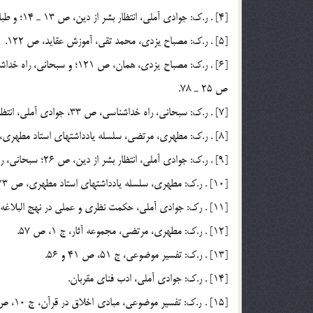
[4] . ر.ك: جوادي آملي، انتظار بشر از دين، ص 13 ـ 14؛ و طباطبايي، سيد محمد حسين، الميزان، ترجمه موسوي همداني، ج 4، ص 175.
[5] . ر.ك: مصباح يزدي، محمد تقي، آموزش عقايد، ص 122.
ص 25 ـ 78.
[7] . ر.ك: سبحاني، راه خداشناسي، ص 33، جوادي آملي، ‌انتظار بشر از دين، ص 26.
[8] . ر.ك: مطهري، مرتضي، سلسله يادداشتهاي استاد مطهري، ج 4، ص 123؛ و جعفري، ترجمه و تفسير نهج البلاغه، ج 27، ص 50.
[9] . ر.ك: جوادي آملي، انتظار بشر از دين، ص 26؛ سبحاني، راه خداشناسي، مكتب اسلام، ص 33.
[10] . ر.ك: مطهري، سلسله يادداشتهاي استاد مطهري، ص 123.
[11] . رك: جوادي آملي، حكمت نظري و عملي در نهج البلاغه، ص 138 و 136؛ تفسير موضوعي، ج 7، ص 218.
[12] . ر.ك: مطهري، مرتضي، مجموعه آثار، ج 1، ص 57.
[13] . ر.ك: تفسير موضوعي، ج 51، ص 41 و 56.
[14] . ر.ك: جوادي آملي، ادب فناي مقربان.