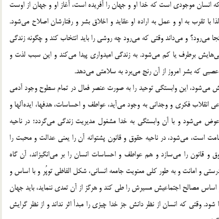
كه انسان موجودي است كه خدا او و جهان را آفريده است، آغاز او و جهان از اوست
لذا با تقرب به او و عمل به اراده او عقايد و اخلاق بشر و رفتارشان اصلاح مي‌شود.
كجا مي‌رود؟ و مي‌داند وقتي كه مي‌رود چه روشي را بايد انتخاب كند و چگونه زندگي
حتي‌هايش برطرف يا كم مي‌شود. به زندگي اميدواري پيدا مي‌كند و اين سبب لذت و
صبي كه بشر امروز از آن رنج مي‌برد به سلامتي مي‌دهد.
رينش مي‌شود، اين وابستگي توحيد را به صورت عنصر فعال در تمام سطوح وجود آدمي
وعي انقلاب فكري و وجداني به وجود مي‌آيد، عواطف و احساسات، هدفها، ايده‌آلها و
عوض مي‌شود و با آن وابستگي به خدا مشغول مديريت زندگي مي‌گردد؛ در ناحيه
مت است، مي‌شود، در ناحيه حقوق و قانون پشتوانه آن را يعني عدالت و محبت را
ق و قانون را مي‌سازد و هم عواطف و احساسات انسان را بر مي‌انگيزاند، آن گاه
تي و امانت و به طور كلي معنويت جامعه انساني، شکل الفاظي توپُر و با اساس و
گر بخواهد هميشه بر اساس مصالح اجتماعيش مسيرش را طي كند و هرگز از آن تعدي ننمايد، باید جهان
 شود. وقتي كه انسان از نظر دانش جز خدا چيزي را مبدأ اثر نداند و از نظر گرايش