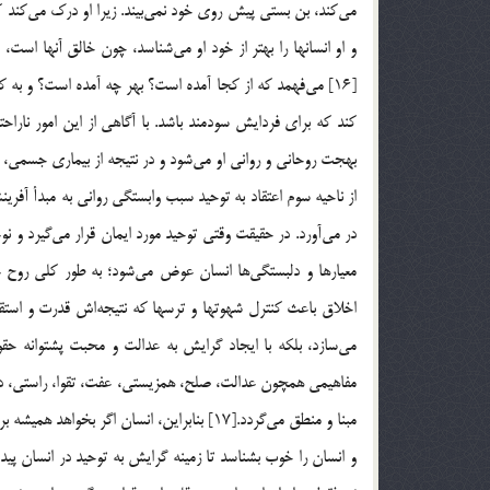
مي‌كند، بن بستي پيش روي خود نمي‌بيند. زيرا او درك مي‌كند 
و او انسانها را بهتر از خود او مي‌شناسد، چون خالق آنها است، 
[16] مي‌فهمد كه از كجا آمده است؟ بهر چه آمده است؟ و به 
كند كه براي فردايش سودمند باشد. با آگاهي از اين امور نارا
بهجت روحاني و رواني او مي‌شود و در نتيجه از بيماري جسمي، ع
از ناحيه سوم اعتقاد به توحيد سبب وابستگي رواني به مبدأ آف
در مي‌آورد. در حقيقت وقتي توحيد مورد ايمان قرار مي‌گيرد و ن
معيارها و دلبستگي‌ها انسان عوض مي‌شود؛ به طور كلي روح 
اخلاق باعث كنترل شهوتها و ترسها كه نتيجه‌اش قدرت و استقا
مي‌سازد، بلكه با ايجاد گرايش به عدالت و محبت پشتوانه حقو
مفاهيمی همچون عدالت، صلح، همزيستي، عفت، تقوا، راستي، درس
مبنا و منطق مي‌گردد.[17] بنابراين، انسان ا
و انسان را خوب بشناسد تا زمينه گرايش به توحيد در انسان پيدا