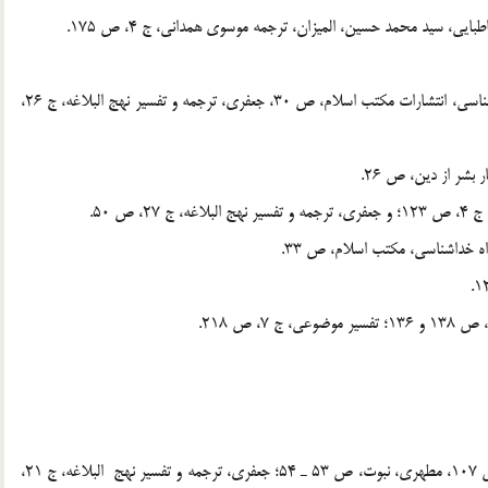
[6] . ر.ك: مصباح يزدي، همان، ص 121؛ و سبحاني، راه خداشناسي، انتشارات مكتب اسلام، ص 30، جعفري، ترجمه و تفسير نهج البلاغه، ج 26،
[15] . ر.ك: تفسير موضوعي، مبادي اخلاق در قرآن، ج 10، ص 107، مطهري، نبوت، ص 53 ـ 54؛ جعفري، ترجمه و تفسير نهج البلاغه، ج 21،