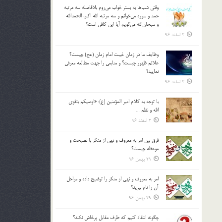
وقتي شب‌ها به بستر خواب مي‌روم بلافاصله سه مرتبه
حمد و سوره مي‌خوانم و سه مرتبه الله اكبر، الحمدالله
و سبحان‌الله مي‌گويم آيا اين كافي است؟
2 اسفند 96
وظايف ما در زمان غيبت امام زمان (عج) چيست؟
علائم ظهور چيست؟ و منابعي را جهت مطالعه معرفي
نماييد؟
2 اسفند 96
با توجه به كلام امير المؤمنين (ع): «اوصيكم بتقوي
الله و نظم …
2 اسفند 96
فرق بين امر به معروف و نهي از منكر با نصيحت و
موعظه چيست؟
29 بهمن 96
امر به معروف و نهي از منكر را توضيح داده و مراحل
آن را نام ببريد؟
29 بهمن 96
چگونه انتقاد كنيم كه طرف مقابل پرخاش نكند؟