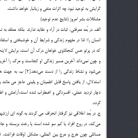
گرايش به توحيد نبود چه اثرات منفي و زيانبار خواهد داشت.
مشكلات بشر امروز (نتايج عدم توحيد)
الف. در بُعد معرفتي، ثبات در آراء و عقايد ندارند بلکه معتقد ب
كه در پرتو حس كنجكاوي خواهان درك آن است، برايش لاينحل 
و چون نمي‌داند آخرين مسير زندگي او كجاست و مرگ را آخري
مي‌شود و نشاط زندگي ر
دچار ترديد عملي، افسردگي و اضطراب شده است،‌آرامش و اطم
گردد.
ج. در بُعد اخلاقي نيز گرفتار انحراف می گردند به گونه ای ار