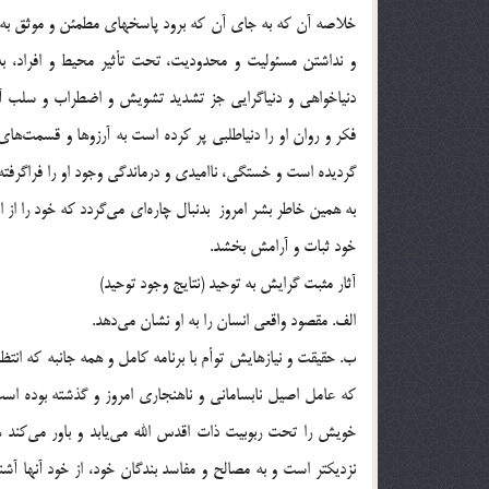
خلاصه آن كه به جاي آن كه برود پاسخهاي مطمئن و موثق به راز
و نداشتن مسئوليت و محدوديت، تحت تأثير محيط و افراد، به 
فكر و روان او را دنياطلبي پر كرده است به آرزوها و قسمت‌ها
گرديده است و خستگي، نااميدي و درماندگي وجود او را فراگرفت
به همين خاطر بشر امروز بدنبال چاره‌اي مي‌گردد كه خود را از 
خود ثبات و آرامش بخشد.
آثار مثبت گرايش به توحيد (نتايج وجود توحيد)
الف. مقصود واقعي انسان را به او نشان مي‌دهد.
خويش را تحت ربوبيت ذات اقدس الله مي‌يابد و باور مي‌كند ه
نزديكتر است و به مصالح و مفاسد بندگان خود، از خود آنها آش