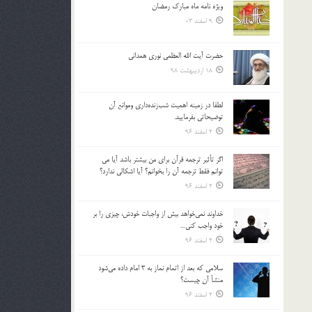
ویژه نامه ماه مبارک رمضان
بالا
9 اسفند 03
و
پایین
استفاده
حضرت آیت الله العظمی نوری همدانی
کنید.
18 اردیبهشت 98
لطفا در زمينه اهميت شب‌زنده‌داري وموانع آن
توضيحاتي بفرماييد.
2 اسفند 96
اگر تأثير ترجمه قرآن براي من بيشتر باشد آيا مي
توانم فقط ترجمه آن را بخوانم؟ آيا اشكالي ندارد؟
2 اسفند 96
خداوند نمي‌خواهد بيش از واجبات خودش، چيزي را بر
خود واجب كني…
2 اسفند 96
سلامي كه بعد از اتمام نماز به 3 امام داده مي‌شود
منشأ آن چيست؟
2 اسفند 96