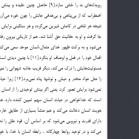
رويدادهاي بد را خنثي سازد.[9] حاص
اضطراب كه از بي‌پناهي و بي‌هدفي جانش را چون خوره مي‌آزرد، 
نتيجه هر تلخي در كامش شيرين مي‌گردد و هر سنگيني برايش 
مي‌شود و به بركت ظهور خداي متعال،انسان موحد سعي مي‌كند
افعال خود را در فعل و اوصا
مسئوليت‌هايش را درك مي‌كند، ديگر فريب جاذبه شهواني را نمي‌
زا مثل مواد مخ
داراي قدرت و نيرويي مي‌شود كه بر اساس آن، قوه عقل را نه ت
مي‌كند و در توحيد روابط چهارگانه ـ رابطه انسان با خدا، ب