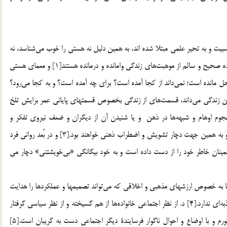
ه نسبيت و به تحير علمي مبتلا شده اند، به همين دليل نه هستي را خوب مي‌شناسد، نه
انسان را؛ لذا در مفهوم زندگي و شرايط آن و خوشبختي و استفاده صحيح و سالم از موهبت‌هاي زندگي وامانده و درمانده هستند[1] و معماي هستي
مانده است؛ نمي‌داند از كجا آمده است؟ براي چه آمده است؟ و به كجا مي‌رود؟
ن زندگي مي‌داند، قسمت‌هاي از زندگي بخصوص قسمتهاي پاياني عمر برايش تلخ
ا از دست مي‌دهد.[2] ب. به جهت هجوم اوهام و شبهه‌ها در ذهن و يا شنيدن آن از ديگران و ضعف نيروي تفكر و
استدلال، از يافتن پاسخ قابل اطمينان و يقيني عاجز می مانند و به همين جهت دچار تشويش و اضطراب ذهني خواهند بود.[3] و در بُعد رواني فرد
ينان خاطر خود را از دست داده است و به خود بيگانگي «بي‌خويشتني» دچار می
زشها به خصوص ارزشهاي مذهبي و اخلاقي كه مي‌تواند تصميمها و عملكردها را هدايت
مي‌كند، در روح افراد يا كم سو شده است يا رخت بربسته و جاذبه‌اي ندارد.[4] د. از نظر اجتماعي خانواده‌ها از هم گسيخته و از نظر سياسي گرفتار
مسائلي چون هرج و مرج بين المللي، مشكل اوقات فراغت، تورم و با اوضاع و احوال ناگوار فرسايندة ديگر اجتماعي دست به گريبان است.[5]