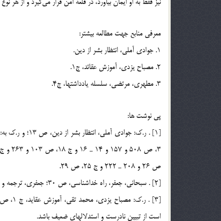
نيز فقط به او ايمان بياورد، در قلعه امن قرار مي‌گيرد و از هر نو
معرفي منابع جهت مطالعه بيشتر:
1. جوادي آملي، انتظار بشر از دين.
2. مصباح يزدي، آموزش عقائد، ج1.
3. مطهري، مرتضي، سلسله يادداشتها، ج4.
پي نوشت ها:
ص 26 و 208 ـ 222 و ج 25، ص 29.
[2] . سبحاني، جعفر، راه خداشناسي، ص 30؛ جعفري، ترجمه و تفسير نهج البلاغه، ج 24، ص 265 ـ 309.
است از تبيين نادرست و استدلالهاي ضعيف باشد.