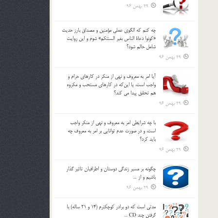
29 بهمن 96
چه كنم كه الگوي عملي مؤمنين و مصداق بارز حديث
«كونوا دعاة الناس بغير السنتكم» شوم و اين روايت
شامل حالم شود؟
29 بهمن 96
آيا امر به معروف و نهي از منكر در كارهاي حرام و
واجب است، يا اين‌كه در كارهاي مستحب و مكروه
هم تحقق پيدا مي كند؟
29 بهمن 96
با چه شرايطي امر به معروف و نهي از منکر واجب
است، و در صورت عدم توانايي بر امر به معروف چه
بايد کرد؟
29 بهمن 96
چگونه بر مسير زندگي دوستان و اطرافيان تاثير گذار
باشيم و از …
29 بهمن 96
مدتي است كه دو برادر كوچكترم (14 و 21 ساله) با
گرفتن چند CD …