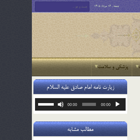
جمعه , 16 مرداد 1405
پزشکی و سلامت
زیارت نامه امام صادق علیه السلام
پخش‌کننده
برای
00:00
00:00
صوت
افزایش
یا
کاهش
صدا
مطالب مشابه
از
کلیدهای