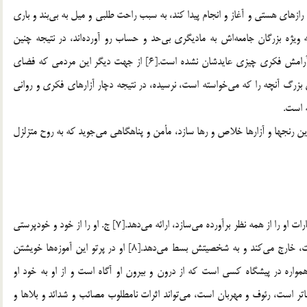
هاي هستي و آغاز و انجام پيدا كند، به سبب راحت طلبي و ميل به بي‌بند و باري
ويژه بزرگان جامعه‌اش به ماديگري بي‌حد و حساب رو آورده‌اند، در نتيجه چنين
دنياخواهي و دنياگرايي جز تشديد تشويش و اضطراب و سلب آرامش فكري چيزي عايدشان نشده است.[6] از جهت ديگر اين مردمي كه فضاي
ي بزرگ آنچه را كه مي‌خواسته است، نرسيده، در نتيجه دچار آزارهاي فكري و رواني
ه است.
اين رنجها و آزارها خلاص و رها سازد، مأمن و پناهگاهي مي‌جويد كه به روح متزلزل
ب. حقيقت و نيازهايش توأم با برنامه كامل و همه جانبه كه انتظارات او را از همه نظر برآورده مي‌سازد، ارائه مي‌دهد.[7] ج. او را از خود و خودپرستي
كه عامل اصيل نابساماني و ناهنجاري امروز و گذشته بوده است، خارج مي‌كند و به شخصيتش بسط مي‌دهد.[8] او در پرتو اين آموزه‌ها خويشتن
مواره در پيشگاه كسي است كه از درون و بيرون او آگاه است و از او به خود او
ناتر است، رئوف و مهربان است، مي‌تواند اثرات نامطلوب مصائب و شدائد و بلاها و