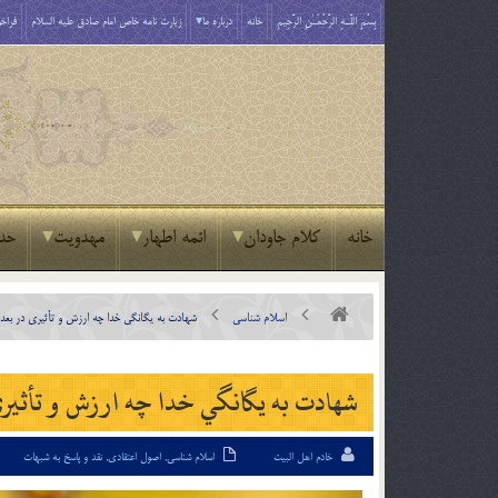
بِسْمِ اللَّـهِ الرَّحْمَـٰنِ الرَّحِيمِ
خانه
درباره ما
زیارت نامه خاص امام صادق علیه السلام
فراخو
خانه
کلام جاودان
ائمه اطهار
مهدویت
حد
اسلام شناسی
شهادت به يگانگي خدا چه ارزش و تأثيري در بعد 
شهادت به يگانگي خدا چه ارزش و تأثيري
خادم اهل البیت
اسلام شناسی
,
اصول اعتقادی
,
نقد و پاسخ به شبهات