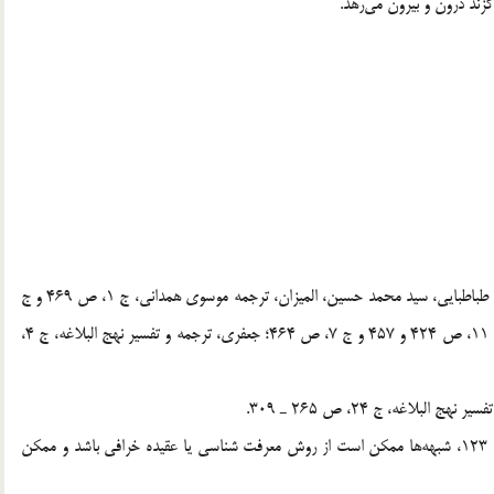
ع گزند درون و بيرون مي‌رهد.
[1] . ر.ک: جوادي آملي، انتظار بشر از دين، ص 13؛ و ر.ك به: طباطبايي، سيد محمد حسين، الميزان، ترجمه موسوي همداني، ج 1، ص 469 و ج
3، ص 508 و 157 و 14 ـ 16 و ج 18، ص 103 و 263 و ج 11، ص 424 و 457 و ج 7، ص 464؛ جعفري، ترجمه و تفسير نهج البلاغه، ج 4،
[3] . ر.ک: مصباح يزدي، محمد تقي، آموزش عقايد، ج 1، ص 123، شبهه‌ها ممكن است از روش معرفت شناسي يا عقيده خرافي باشد و ممكن