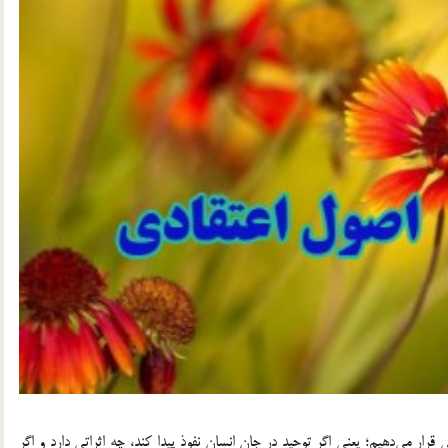
ار مي‌دهيم؛ يعني اگر توحيد در جان انسان نفوذ پيدا كند، چه اثراتي دارد و اگر