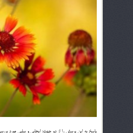
پاسخ به اين پرسش را از دو جهت: ايجابي و سلبي مورد بررسي قر