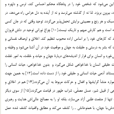
ل چنين عقيده و بينش اين مي‌شود كه شخص خود را در پناهگاه محكم احساس كند، ترس و دلهره و
بيرون بريزد. لذا نه از گذشته مي‌ترسد و نه از آينده به دل هراس راه مي‌دهد، در
سبك و هر رنج و مصيبتي برايش تحمل‌پذير مي‌گردد. توحيد وقتي كه در جان كسي
جا گرفت و او به حقانيت حق آشنا شد، هم از تاريكي بيرون رفته است و هم كارش مبهم و تاريك نيست.[10] چراغ نوراني توحيد در دلش فروزان
 كه كارهاي خود را بر اساس اراده محبوب تنظيم كند. اخلاق و اوصاف نفساني و
ف او بنگرد.[11] با چنين ديدي است كه بشر به درستي و حقيقت به جهان و موقعيت خود در آن آشنا مي‌شود و وظيفه و
خورد و انسان براي فرار از انديشه‌هاي دربارة جهان و حيات و خلقت، به امور غفلت
در و عيش و نوشها پناه نمي‌برد.[12] زيرا حيات حقيقي انسان با خداخواهي شكل مي‌گيرد و بدون خداخواهي، حيات انساني را
نمي‌شود برايش تصور كرد. يعني اگر بينش توحيدي را از انسان بستاند آدمي حيات انساني و حقيقي خود را از دست داده است.[13] به همين جهت
است كه خداخواهي در حيات انسان سهم تعيين كننده دارد. همواره منشأ گرايشها و افعال و حركات مربوط به آن مي‌گردد.[14] هم در اخلاق و
هويت انسان دخالت مي‌كند و هم منشأ بسياري از حقايق خارجي از قبيل شير، عسل مصفّي، شراب طهور در قيامت مي‌گردد.[15] از سوي ديگر
نها از منفعت طلبي آزاد مي‌سازد، بلكه او را به مصالح عالي‌اش هدايت و رهبري
ا خودش،‌با جهان، با همنوعانش ـ را كشف مي‌كند و مطابق واقعيات كشف شده عمل