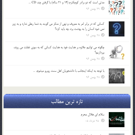
مدتي است كه دو برادر كوچكترم (14 و 21 ساله) با گرفتن چند CD …
29 بهمن 96
كساني كه در برابر امر به معروف و نهي از منكر مي گويند به شما ربطي ندارد و به زور
نمي شود انسان را به بهشت برد، چه بايد كرد؟
28 بهمن 96
چگونه مي توانيم علاوه بر هدايت خود به هدايت كساني كه به سوي غفلت مي روند،
بپردازيم؟
28 بهمن 96
با توجه به اينكه اينجانب با دانشجويان اهل سنت روبرو مي‎شوم، …
28 بهمن 96
تازه ترین مطالب
سلام ای هلال محرم
25 خرداد 05