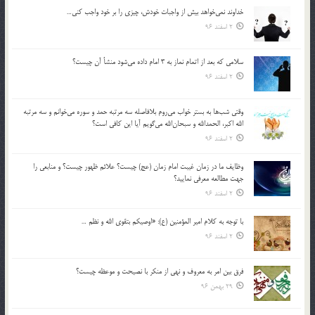
خداوند نمي‌خواهد بيش از واجبات خودش، چيزي را بر خود واجب كني…
2 اسفند 96
سلامي كه بعد از اتمام نماز به 3 امام داده مي‌شود منشأ آن چيست؟
2 اسفند 96
وقتي شب‌ها به بستر خواب مي‌روم بلافاصله سه مرتبه حمد و سوره مي‌خوانم و سه مرتبه
الله اكبر، الحمدالله و سبحان‌الله مي‌گويم آيا اين كافي است؟
2 اسفند 96
وظايف ما در زمان غيبت امام زمان (عج) چيست؟ علائم ظهور چيست؟ و منابعي را
جهت مطالعه معرفي نماييد؟
2 اسفند 96
با توجه به كلام امير المؤمنين (ع): «اوصيكم بتقوي الله و نظم …
2 اسفند 96
فرق بين امر به معروف و نهي از منكر با نصيحت و موعظه چيست؟
29 بهمن 96