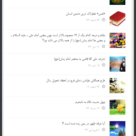
«نفس» خطرناک ترین دشمن انسان
26 اسفند 93
مقام و درجه كدام يك از 14 معصوم بالاتر است چون بعضي امام علي ـ عليه السلام ـ
و بعضي ها امام زمان (عج) را از همه بالاتر مي دانند چرا؟
12 دی 94
تشرف علي آقا قاضي به محضر امام زمان(عج)
15 دی 95
طرح همگانی خواندن دعای فرج در لحظه تحویل سال
27 اسفند 03
چهل حدیث نگاه به نامحرم
13 خرداد 94
آیا جرقه ظهور در یمن زده شده است ؟!
8 فروردین 94