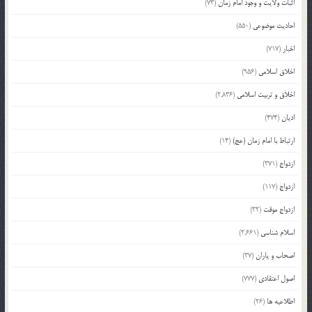
اثبات ولایت و وجود امام زمان
(73)
احادیث موضوعی
(550)
اخبار
(717)
اخلاق اسلامی
(956)
اخلاق و تربیت اسلامی
(2,836)
ادیان
(474)
ارتباط با امام زمان (عج)
(14)
ازدواج
(371)
ازدواج
(117)
ازدواج موقت
(32)
اسلام شناسی
(2,661)
اصحاب و یاران
(37)
اصول اعتقادی
(777)
اطلاعیه ها
(26)