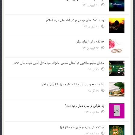
10 فروردین 94
جذب کمک های مردمی موکب امام علی علیه السلام
11 شهریور 96
50 نکته برای ازدواج موفق
16 فروردین 94
اجتماع عظیم صادقیون در آستان مقدس امامزاده سید جلال الدین اشرف سال 1396
29 تیر 96
احادیث معصومین درباره ترک نماز و سهل انگاری در نماز
29 آذر 95
چه نظراتی در مورد دجال وجود دارد؟
28 مرداد 94
سوالات طبی و پاسخ های امام صادق(ع)
28 اسفند 93