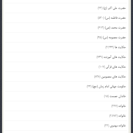
حضرت علی اکبر (ع)
(23)
حضرت فاطمه (س)
(530)
حضرت محمد (ص)
(613)
حضرت معصومه (س)
(45)
حکایت ها
(2,244)
حکایت های آموزنده
(749)
حکایت های قرآنی
(107)
حکایت های معصومین
(838)
حکومت جهانی امام زمان (عج)
(24)
خاندان عصمت
(15)
خانواده
(227)
خانواده
(2,682)
خانواده مهدوی
(22)