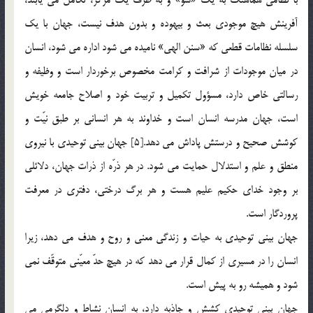
آفرينش هيچ موجودي بعث و بيهوده و بدون هدف نيست، جهان با يك
سلسله نظامات قطعي كه «سنن الهي» ناميده مي شود اداره مي شود، انسان
در ميان موجودات از شرافت و كرامت مخصوص برخوردار است و وظيفه و
رسالتي خاص دارد، مسؤول تكميل و تربيت خود و اصلاح جامعه خويش
است، جهان مدرسه انسان است و خداوند به هر انساني بر طبق نيّت و
كوشش صحيح و درستش پاداش مي دهد.[5] جهان بيني توحيدي با نيروي
منطق و علم و استدلال حمايت مي شود. در هر ذرّه از ذرات جهان، دلائلي
بر وجود خداي حكيم عليم هست و هر برگ درختي، دفتري در معرفت
پروردگار است.
جهان بيني توحيدي به حيات و زندگي معني و روح و هدف مي دهد، زيرا
انسان را در مسيري از كمال قرار مي دهد كه در هيچ حدّ معيّني متوقّف نمي
شود و هميشه رو به پيش است.
جهان بيني توحيدي كشش و جاذبه دارد، به انسان نشاط و دلگرمي مي