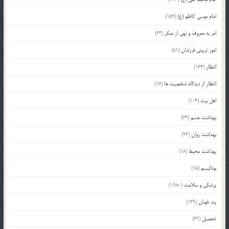
امام موسی کاظم (ع)
(152)
امر به معروف و نهی از منکر
(63)
امور تربیتی فرزندان
(51)
انتظار
(164)
انتظار از دیدگاه شخصیت ها
(17)
اهل بیت
(104)
بهداشت جسم
(73)
بهداشت روان
(26)
بهداشت محیط
(18)
بودائیسم
(15)
پزشکی و سلامت
(1,980)
پند خوبان
(129)
تحصیل
(62)