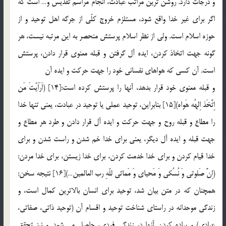
و درجات دارد. روشن ترين مراتب عبادت، انجام مراسم تقديس و… است كه
اگر براي غير خدا واقع شود، مستلزم خروج كلّي از جرگه اهل توحيد و از
حوزه اسلام است. ولي از نظر اسلام پرستش منحصر به اين مرتبه نيست، هر
گونه جهت اتخاذ كردن، ايده آل گرفتن و قبله معنوي قرار دادن، پرستش
است. آن كسي كه هواهاي نفساني خود را جهت حركت و ايده آن
و قبله معنوي خود قرار بدهد، آنها را پرستش كرده است:[14] (اَرَاَيْتَ مَن
اِتَّخَذ اِلهُه هَواه)[15] بنابراين، توحيد عملي يا توحيد در عبادت، يعني تنها خدا
را مطاع و قبله روح و جهت حركت و ايده آل قرار دادن و طرد هر مطاع و
جهت قبله و ايده آل ديگر، يعني براي خدا خم شدن و راست شدن و براي
خدا قيام كردن و براي خدا خدمت كردن، براي خدا زيستن، براي خدا مردن:
(اِنَّ صَلوتي وَ نُسُكي وَ مَحياي وَ مَماتي للّهِ رب العالمين…)[16] نتيجه سخن:
همچنان كه در متن بيان شد، توحيد براي انسان بالاترين كمال است، و
زندگي موحدانه در راستاي شناخت توحيد و اقسام آن (توحيد ذاتي، صفاتي،
عبادي) و پياده كردن آنها در زندگي فردي، حاصل مي شود. و نيز تحققِ