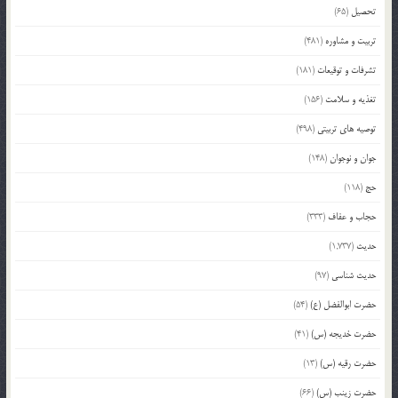
تحصیل
(65)
تربیت و مشاوره
(481)
تشرفات و توقیعات
(181)
تغذیه و سلامت
(156)
توصیه های تربیتی
(498)
جوان و نوجوان
(148)
حج
(118)
حجاب و عفاف
(333)
حدیث
(1,737)
حدیث شناسی
(97)
حضرت ابوالفضل (ع)
(54)
حضرت خدیجه (س)
(41)
حضرت رقیه (س)
(13)
حضرت زینب (س)
(66)