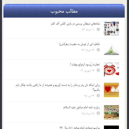
مطالب محبوب
نمادهای شیطان پرستی در بازی کلش آف کلنز
11 مرداد 94
خاطره ای از توسل به حضرت زهرا(س)
23 خرداد 94
تجارت پُرسود ازدواج موقت !
16 شهریور 04
براي اينكه دل پدر و مادر را به دست آوريم و هميشه از ما راضي باشند چكار بايد
بكنيم؟
23 تیر 95
زیارت نامه امام صادق علیه السلام
28 مرداد 95
مراسم شهادت امام صادق (ع) سال 93