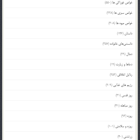
خواص خوراکی ها
(550)
خواص سبزی ها
(228)
خواص میوه ها
(308)
داستان
(146)
دانستنی‌های خانواده
(357)
دجال
(29)
دعاها و زیارت
(19)
رذایل اخلاقی
(252)
رژیم های غذایی
(209)
روز قدس
(31)
روز مباهله
(41)
روزه
(93)
روزه و سلامتی
(101)
زرتشتی
(40)