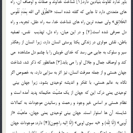
باور ندارد تفاوت بنيادين دارد.[1] شناخت خداوند و صفات و اوصاف آن، راه
هاي متعددي دارد تا جايي که گفته شده است: «الطُرُق الي الله بِعَدَدِ نُفُوس
الخَلائِق» ولي عمده ترين راه هاي شناخت خدا، سه راه عقل، تجربه، و راه
دل معرفي شده است.[2] و در اين ميان، راه دل، تهذيب نفس، تصفيه
باطن، نقش موثري در زندگي يکتا پرستي انسان دارد، زيرا انسان از رهگذر
سير و سلوک به جايي مي رسد که خداي خويش را با چشم دل مشاهده مي
کند و اوصاف جمال و جلال او را مي يابد.[3] همانطور که ذکر شد، شناخت
جهان هستي و از جمله معرفت انسان، نيز اثر به سزايي دارد، به خصوص اگر
نگاه به عالم هستي، با تفکر و انديشه توحيدي بشود، زيرا جهان بيني
توحيدي يعني درك اين كه جهان از يك مشيّت حكيمانه پديد آمده است و
نظام هستي بر اساس خير وجود و رحمت و رسانيدن موجودات به كمالات
شايسته آن ها استوار است. جهان بيني توحيدي يعني جهان، ماهيّت «از
اُويي» (اِنّا لِلّه) و «به سوي اويي» (اِنّا اِليه راجِعون)[4] دارد; موجودات جهان
با نظامي هماهنگ به يك «سو» و به طرف يك مركز، تكامل مي يابند،