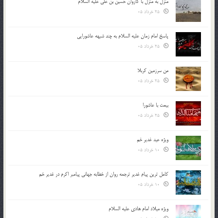
منزل به منزل با کاروان حسین بن علی علیه السلام
25 خرداد 05
پاسخ امام زمان علیه السلام به چند شبهه عاشورایی
25 خرداد 05
من سرزمین کربلا
25 خرداد 05
بیعت با عاشورا
25 خرداد 05
ویژه عید غدیر خم
10 خرداد 05
کامل ترین پیام غدیر ترجمه روان از خطابه جهانی پیامبر اکرم در غدیر خم
10 خرداد 05
ویژه میلاد امام هادی علیه السلام