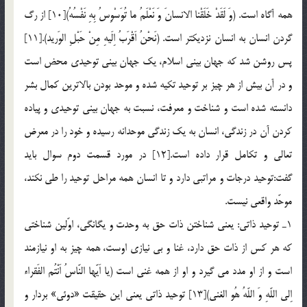
همه آگاه است. (وَ لَقَدْ خَلَقْنا الانسانَ وَ نَعْلَمُ ما تُوَسْوِسُ بِهِ نَفْسُهُ)[10] از رگ
گردن انسان به انسان نزديكتر است. (نَحْنُ اَقْرَبُ اِلَيهِ مِنْ حَبْلِ الوَريد).[11]
پس روشن شد كه جهان بيني اسلام، يك جهان بيني توحيدي محض است
و در آن بيش از هر چيز بر توحيد تكيه شده و موحد بودن بالاترين كمال بشر
دانسته شده است و شناخت و معرفت، نسبت به جهان بيني توحيدي و پياده
كردن آن در زندگي، انسان به يك زندگي موحدانه رسيده و خود را در معرض
تعالي و تكامل قرار داده است.[12] در مورد قسمت دوم سوال باید
گفت:توحيد درجات و مراتبی دارد و تا انسان همه مراحل توحيد را طي نكند،
موحّد واقعي نيست.
1ـ توحيد ذاتي: يعني شناختن ذات حق به وحدت و يگانگي، اوّلين شناختي
كه هر كس از ذات حق دارد، غنا و بي نيازي اوست، همه چيز به او نيازمند
است و از او مدد مي گيرد و او از همه غني است (يا اَيّها النّاسُ اَنْتُم الفَقراء
اِلي اللّهِ وَ اللّهُ هُو الغني)[13] توحيد ذاتي يعني اين حقيقت «دوئي» بردار و