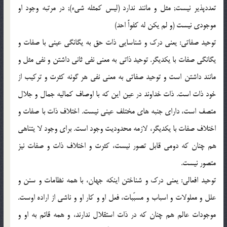
تعددپذير نيست; مثل و مانند ندارد (ليس كمثله شيء); در مرتبه وجود او
موجودي نيست (و لم يكن له كفواً احد)
توحيد صفاتي: يعني درك و شناسايي ذات حق به يگانگي عيني با صفات و
يگانگي صفات با يكديگر. توحيد ذاتي به معني نفي ثاني داشتن و نفي مثل و
مانند داشتن است و توحيد صفاتي به معني نفي هر گونه كثرت و تركيب از
خود ذات است. ذات خداوند در عين اين كه با اوصاف كماليه جمال و جلال
متصف است، داراي جنبه هاي مختلف عيني نيست. اختلاف ذات با صفات و
اختلاف صفات با يكديگر، لازمه محدوديت وجود است. براي وجود لا يتناهي
هم چنان كه دومي قابل تصور نيست، كثرت و اختلاف ذات و صفات نيز
متصور نيست.
توحيد افعالي: يعني درك و شناختن اينكه جهان، با همه نظامات و سنن و
علل و معلولات و اسباب و مسبّبات، فعل او و كار او و ناشي از اراده اوست.
موجودات عالم هم چنان كه در ذات استقلال ندارند، و همه قائم به او و