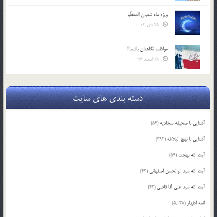
ویژه ماه شعبان المعظّم
28 دی 04
مواظب نگاهتان باشید!!!
18 اسفند 93
دسته بندی های سایت
آشنایی با صحیفه سجادیه
(56)
آشنایی با نهج البلاغه
(392)
آیت الله بهجت
(54)
آیت الله سید ابوالحسن اصفهانی
(43)
آیت الله سید علی آقا قاضی
(42)
ائمه اطهار
(5,038)