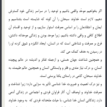
اگر بخواهيم موحّد واقعي باشيم و توحيد را در سراسر زندگي خود گسترش
دهيم، لازم است خداوند سبحان را آن گونه که شايسته است بشناسيم و
ايمان و اعتقادمان را بر اساس معرفت استوار سازيم، و از توحيد و اقسام آن
اطلاعِ كافي و وافي داشته باشيم. زيرا موحد بودن و زندگي موحدانه داشتن،
فرع بر معرفت و شناختي است كه در انسان، ايجاد انگيزه و شوق كرده او را
در رسيدن به هدف كمك مي كند.
و همچنين شناخت جهان هستي، و ازجمله تفکر و انديشه در عالم پيچيده
انسان، و درک نياز مندي و فقر و وابستگي انسان و همچنين عالم طبيعت، به
خداوند سبحان، گامي در راستاي يکتا پرستي است.
و نيز درک اهميت و ضرورت خدا شناسي تأثير به سزايي دارد؛ زيرا شناخت و
معرفت خداوند و اوصاف آن، آثار فراوان فردي و اجتماعي در زندگي آدمي
دارد. زندگاني انسان خدا شناس، با حيات ملحدانه فردي که به وجود خداوند