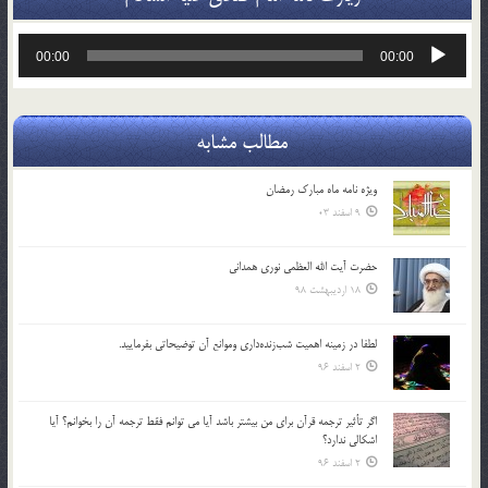
پخش‌کننده
00:00
00:00
صوت
مطالب مشابه
ویژه نامه ماه مبارک رمضان
9 اسفند 03
حضرت آیت الله العظمی نوری همدانی
18 اردیبهشت 98
لطفا در زمينه اهميت شب‌زنده‌داري وموانع آن توضيحاتي بفرماييد.
2 اسفند 96
اگر تأثير ترجمه قرآن براي من بيشتر باشد آيا مي توانم فقط ترجمه آن را بخوانم؟ آيا
اشكالي ندارد؟
2 اسفند 96