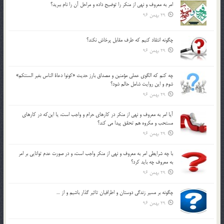
امر به معروف و نهي از منكر را توضيح داده و مراحل آن را نام ببريد؟
29 بهمن 96
چگونه انتقاد كنيم كه طرف مقابل پرخاش نكند؟
29 بهمن 96
چه كنم كه الگوي عملي مؤمنين و مصداق بارز حديث «كونوا دعاة الناس بغير السنتكم»
شوم و اين روايت شامل حالم شود؟
29 بهمن 96
آيا امر به معروف و نهي از منكر در كارهاي حرام و واجب است، يا اين‌كه در كارهاي
مستحب و مكروه هم تحقق پيدا مي كند؟
29 بهمن 96
با چه شرايطي امر به معروف و نهي از منکر واجب است، و در صورت عدم توانايي بر امر
به معروف چه بايد کرد؟
29 بهمن 96
چگونه بر مسير زندگي دوستان و اطرافيان تاثير گذار باشيم و از …
29 بهمن 96