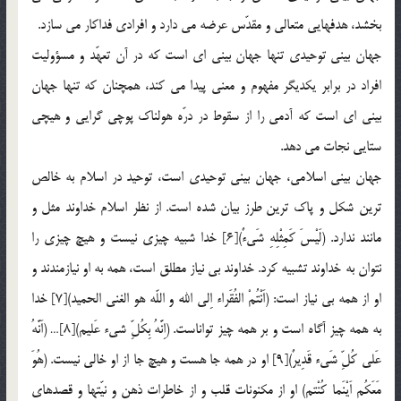
بخشد، هدفهايي متعالي و مقدّس عرضه مي دارد و افرادي فداكار مي سازد.
جهان بيني توحيدي تنها جهان بيني اي است كه در آن تعهّد و مسؤوليت
افراد در برابر يكديگر مفهوم و معني پيدا مي كند، همچنان كه تنها جهان
بيني اي است كه آدمي را از سقوط در درّه هولناك پوچي گرايي و هيچي
ستايي نجات مي دهد.
جهان بيني اسلامي، جهان بيني توحيدي است، توحيد در اسلام به خالص
ترين شكل و پاك ترين طرز بيان شده است. از نظر اسلام خداوند مثل و
مانند ندارد. (لَيْسَ كَمِثْلِهِ شَيءٌ)[6] خدا شبيه چيزي نيست و هيچ چيزي را
نتوان به خداوند تشبيه كرد. خداوند بي نياز مطلق است، همه به او نيازمندند و
او از همه بي نياز است: (اَنْتُمْ الفُقَراء اِلي الله و اللّه هو الغني الحميد)[7] خدا
به همه چيز آگاه است و بر همه چيز تواناست. (اِنَّهُ بِكُلِّ شيء عَليم)[8]… (اَنَّهُ
عَلي كُلِّ شَيء قَدِيرٌ)[9] او در همه جا هست و هيچ جا از او خالي نيست. (هُوَ
مَعَكُم اَيْنَما كُنْتم) او از مكنونات قلب و از خاطرات ذهن و نيّتها و قصدهاي