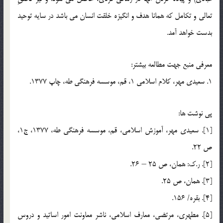
تعالي و تكامل كه همانا هدف و انگيزه خلقت انسان مي باشد در سايه توحيد
بدست خواهد آمد.
معرفي منبع جهت مطالعه بيشتر:
1. سعيدي مهر، کلام اسلامي 1، قم، موسسه فرهنگي طه، چاپ 1377.
پي نوشت ها:
[1]. سعيدي مهر، آموزش اسلامي، قم، موسسه فرهنگي طه، 1377، ج1،
ص 22.
[2]. ر.ک: همان، ص 25 – 26.
[3]. همان، ص 25.
[4]. بقره/ 156.
[5]. مطهري، مرتضي، معارف اسلامي، ناشر معاونت امور اساتيد و دروس