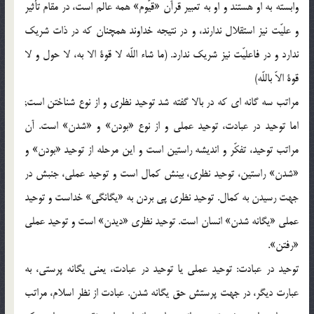
وابسته به او هستند و او به تعبير قرآن «قيّوم» همه عالم است، در مقام تأثير
و عليّت نيز استقلال ندارند، و در نتيجه خداوند همچنان كه در ذات شريك
ندارد و در فاعليّت نيز شريك ندارد. (ما شاء اللّه لا قوة الا به، لا حول و لا
قوة الاّ باللّه)
مراتب سه گانه اي كه در بالا گفته شد توحيد نظري و از نوع شناختن است;
اما توحيد در عبادت، توحيد عملي و از نوع «بودن» و «شدن» است. آن
مراتب توحيد، تفكّر و انديشه راستين است و اين مرحله از توحيد «بودن» و
«شدن» راستين، توحيد نظري، بينش كمال است و توحيد عملي، جنبش در
جهت رسيدن به كمال. توحيد نظري پي بردن به «يگانگي» خداست و توحيد
عملي «يگانه شدن» انسان است. توحيد نظري «ديدن» است و توحيد عملي
«رفتن».
توحيد در عبادت: توحيد عملي يا توحيد در عبادت، يعني يگانه پرستي، به
عبارت ديگر، در جهت پرستش حق يگانه شدن. عبادت از نظر اسلام، مراتب