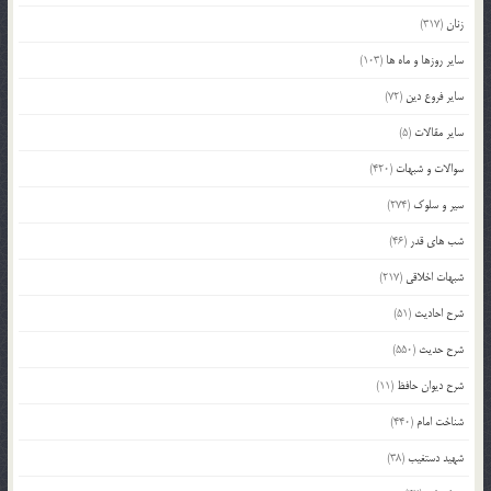
زنان
(317)
سایر روزها و ماه ها
(103)
سایر فروع دین
(72)
سایر مقالات
(5)
سوالات و شبهات
(420)
سیر و سلوک
(274)
شب های قدر
(46)
شبهات اخلاقی
(217)
شرح احادیث
(51)
شرح حدیث
(550)
شرح دیوان حافظ
(11)
شناخت امام
(440)
شهید دستغیب
(38)