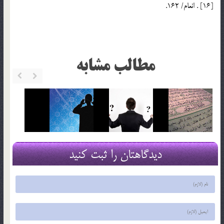
[16] . انعام/ 162.
مطالب مشابه
دیدگاهتان را ثبت کنید