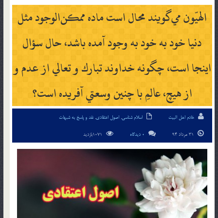
الهيّون مي‌گويند محال است ماده ممكن‌الوجود مثل
دنيا خود به خود به وجود آمده باشد، حال سؤال
اينجا است، چگونه خداوند تبارك و تعالي از عدم و
از هيچ، عالمِ با چنين وسعتي آفريده است؟
خادم اهل البیت
اسلام شناسی
,
اصول اعتقادی
,
نقد و پاسخ به شبهات
31 مرداد 94
0 دیدگاه
1071بازدید