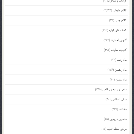
کرامات و معجزات
(9)
کلام جاودان
(2,293)
کلام جدید
(34)
کمک های اولیه
(116)
گلچین احادیث
(372)
گنجینه معارف
(495)
ماه رجب
(20)
ماه رمضان
(176)
ماه شعبان
(20)
ماهها و روزهای خاص
(745)
مبانی اعتقادی
(20)
مختلف
(367)
مدعیان دروغین
(25)
مراجع معظم تقلید
(15)