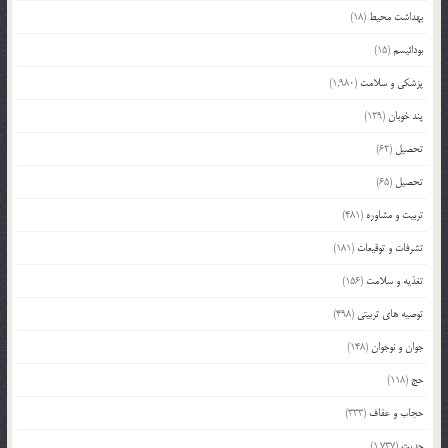
بهداشت محیط
(18)
بودائیسم
(15)
پزشکی و سلامت
(1,980)
پند خوبان
(129)
تحصیل
(62)
تحصیل
(65)
تربیت و مشاوره
(481)
تشرفات و توقیعات
(181)
تغذیه و سلامت
(156)
توصیه های تربیتی
(498)
جوان و نوجوان
(148)
حج
(118)
حجاب و عفاف
(333)
حدیث
(1,737)