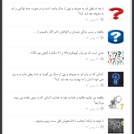
با چه شرايطي امر به معروف و نهي از منکر واجب است، و در صورت عدم توانايي بر امر
به معروف چه بايد کرد؟
29 بهمن 96
چگونه بر مسير زندگي دوستان و اطرافيان تاثير گذار باشيم و از …
29 بهمن 96
مدتي است كه دو برادر كوچكترم (14 و 21 ساله) با گرفتن چند CD …
29 بهمن 96
كساني كه در برابر امر به معروف و نهي از منكر مي گويند به شما ربطي ندارد و به زور
نمي شود انسان را به بهشت برد، چه بايد كرد؟
28 بهمن 96
چگونه مي توانيم علاوه بر هدايت خود به هدايت كساني كه به سوي غفلت مي روند،
بپردازيم؟
28 بهمن 96
با توجه به اينكه اينجانب با دانشجويان اهل سنت روبرو مي‎شوم، …
28 بهمن 96