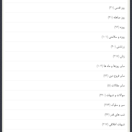
روز قدس
(31)
روز مباهله
(41)
روزه
(93)
روزه و سلامتی
(101)
زرتشتی
(40)
زنان
(317)
سایر روزها و ماه ها
(103)
سایر فروع دین
(72)
سایر مقالات
(5)
سوالات و شبهات
(420)
سیر و سلوک
(274)
شب های قدر
(46)
شبهات اخلاقی
(217)