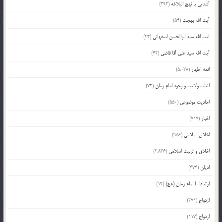
آشنایی با نهج البلاغه
(392)
آیت الله بهجت
(54)
آیت الله سید ابوالحسن اصفهانی
(43)
آیت الله سید علی آقا قاضی
(42)
ائمه اطهار
(5,038)
اثبات ولایت و وجود امام زمان
(73)
احادیث موضوعی
(550)
اخبار
(717)
اخلاق اسلامی
(956)
اخلاق و تربیت اسلامی
(2,836)
ادیان
(474)
ارتباط با امام زمان (عج)
(14)
ازدواج
(371)
ازدواج
(117)