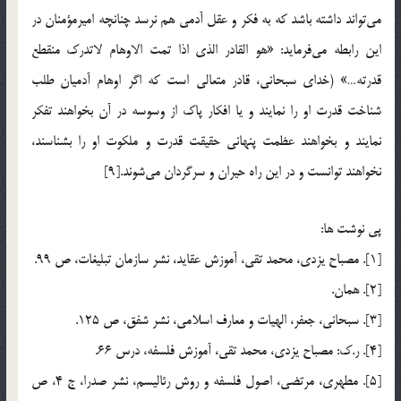
مي‌تواند داشته باشد كه به فكر و عقل آدمي هم نرسد چنانچه اميرمؤمنان در
اين رابطه مي‌فرمايد: «هو القادر الذي اذا تمت الاوهام لاتدرك منقطع
قدرته…» (خداي سبحاني، قادر متعالي است كه اگر اوهام آدميان طلب
شناخت قدرت او را نمايند و يا افكار پاك از وسوسه در آن بخواهند تفكر
نمايند و بخواهند عظمت پنهاني حقيقت قدرت و ملكوت او را بشناسند،
نخواهند توانست و در اين راه حيران و سرگردان مي‌شوند.[9]
پي نوشت ها:
[1].‌ مصباح يزدي، محمد تقي، آموزش عقايد، نشر سازمان تبليغات، ص 99.
[2]. همان.
[3]. سبحاني، جعفر، الهيات و معارف اسلامي، نشر شفق، ص 125.
[4]. ر.ک: مصباح يزدي، محمد تقي، آموزش فلسفه، درس 66.
[5]. مطهري، مرتضي، اصول فلسفه و روش رئاليسم، نشر صدرا، ج 4، ص