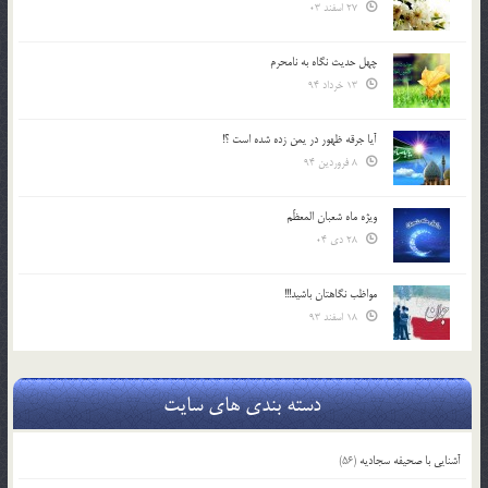
27 اسفند 03
چهل حدیث نگاه به نامحرم
13 خرداد 94
آیا جرقه ظهور در یمن زده شده است ؟!
8 فروردین 94
ویژه ماه شعبان المعظّم
28 دی 04
مواظب نگاهتان باشید!!!
18 اسفند 93
دسته بندی های سایت
آشنایی با صحیفه سجادیه
(56)