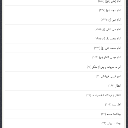
امام زمان (عج)
(583)
امام سجاد (ع)
(227)
امام علی (ع)
(894)
امام علی النقی (ع)
(165)
امام محمد باقر (ع)
(165)
امام محمد تقی (ع)
(146)
امام موسی کاظم (ع)
(152)
امر به معروف و نهی از منکر
(63)
امور تربیتی فرزندان
(51)
انتظار
(164)
انتظار از دیدگاه شخصیت ها
(17)
اهل بیت
(104)
بهداشت جسم
(73)
بهداشت روان
(26)