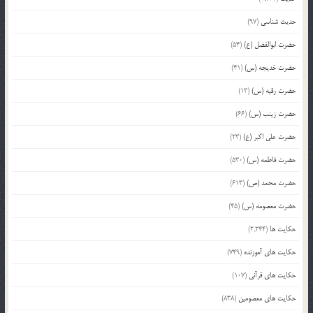
حدیث شناسی
(97)
حضرت ابوالفضل (ع)
(54)
حضرت خدیجه (س)
(41)
حضرت رقیه (س)
(13)
حضرت زینب (س)
(66)
حضرت علی اکبر (ع)
(23)
حضرت فاطمه (س)
(530)
حضرت محمد (ص)
(613)
حضرت معصومه (س)
(45)
حکایت ها
(2,244)
حکایت های آموزنده
(749)
حکایت های قرآنی
(107)
حکایت های معصومین
(838)