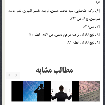
94.
[6]. ر.ک: طباطبايي، سيد محمد حسين، ترجمه تفسير الميزان، نشر جامعه
مدرسين، ج 6، ص 143.
[7]. يس/ 82.
[8]. نهج‌البلاغه، ترجمه مرحوم دشتي، ص 157،‌ خطبه 91.
[9]. نهج‌البلاغه، ‌خطبه 91.
مطالب مشابه