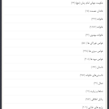
حکومت جهانی امام زمان (عج)
(24)
خاندان عصمت
(15)
خانواده
(227)
خانواده
(2,682)
خانواده مهدوی
(22)
خواص خوراکی ها
(550)
خواص سبزی ها
(228)
خواص میوه ها
(308)
داستان
(146)
دانستنی‌های خانواده
(357)
دجال
(29)
دعاها و زیارت
(19)
رذایل اخلاقی
(252)
رژیم های غذایی
(209)