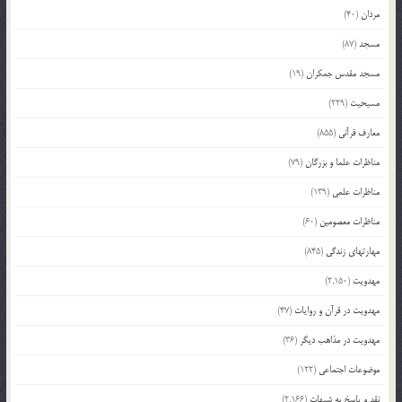
مردان
(40)
مسجد
(87)
مسجد مقدس جمکران
(19)
مسیحیت
(229)
معارف قرآنی
(855)
مناظرات علما و بزرگان
(79)
مناظرات علمی
(139)
مناظرات معصومین
(60)
مهارتهای زندگی
(845)
مهدویت
(2,150)
مهدویت در قرآن و روایات
(47)
مهدویت در مذاهب دیگر
(36)
موضوعات اجتماعی
(122)
نقد و پاسخ به شبهات
(2,166)