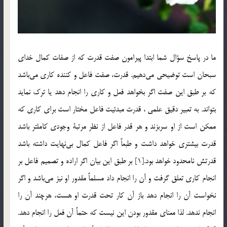
ما در پاسخ سؤال شما ابتدا پيرامون صفت قدرت كه از صفات كمال خداي
سبحان است توضيحي مي‌دهيم. قدرت، صفت فاعل و كننده‌ كاري مي‌باشد
كه بر طبق اين صفت اگر بخواهد فعل و كاري را انجام دهد يا ترك نمايد
بتواند. به تعبير دقيق علمي ، قدرت مبدئيت فاعل مختار است براي كاري كه
ممكن است از او سربزند و هر قدر فاعل از نظر مرتبة وجودي كاملتر باشد
قدرت بيشتري خواهد داشت و طبعاً اگر فاعل كمال بي‌نهايت داشته باشد
قدرتش نامحدود خواهد بود.[1] بر طبق اين بيان اگر اراده و تصميم فاعل بر
انجام كاري تعلق گرفت و آن را انجام داد مسلماً مقدور او نيز مي‌باشد و اگر
نخواست آن را انجام دهد باز آن کار تحت قدرت او هست، هرچند آن را
انجام ندهد. لذا معناي مقدور بودن اين نيست كه حتماً آن فعل را انجام دهد.