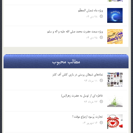
ویژه ماه شعبان المعظّم
28 دی 04
ویژه مبعث حضرت محمد صلی الله علیه و اله و سلم
25 دی 04
مطالب محبوب
نمادهای شیطان پرستی در بازی کلش آف کلنز
11 مرداد 94
خاطره ای از توسل به حضرت زهرا(س)
23 خرداد 94
تجارت پُرسود ازدواج موقت !
16 شهریور 04