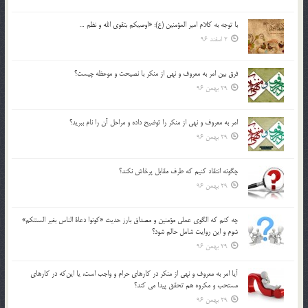
با توجه به كلام امير المؤمنين (ع): «اوصيكم بتقوي الله و نظم …
2 اسفند 96
فرق بين امر به معروف و نهي از منكر با نصيحت و موعظه چيست؟
29 بهمن 96
امر به معروف و نهي از منكر را توضيح داده و مراحل آن را نام ببريد؟
29 بهمن 96
چگونه انتقاد كنيم كه طرف مقابل پرخاش نكند؟
29 بهمن 96
چه كنم كه الگوي عملي مؤمنين و مصداق بارز حديث «كونوا دعاة الناس بغير السنتكم»
شوم و اين روايت شامل حالم شود؟
29 بهمن 96
آيا امر به معروف و نهي از منكر در كارهاي حرام و واجب است، يا اين‌كه در كارهاي
مستحب و مكروه هم تحقق پيدا مي كند؟
29 بهمن 96