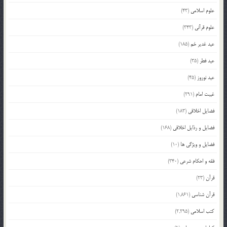
علوم اسلامی
(43)
علوم قرآنی
(343)
عید غدیر خم
(185)
عید فطر
(35)
عید نوروز
(45)
غیبت امام
(291)
فضایل اخلاقی
(183)
فضایل و رذایل اخلاقی
(168)
فضایل و ویژگی ها
(10)
فقه و احکام شرعی
(340)
قرآن
(23)
قرآن شناسی
(1,861)
کتب اسلامی
(2,295)