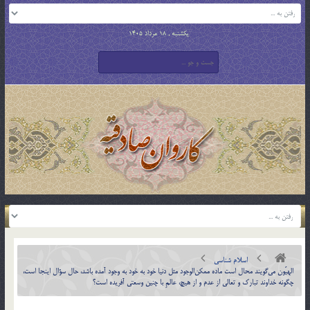
یکشنبه , 18 مرداد 1405
اسلام شناسی
الهيّون مي‌گويند محال است ماده ممكن‌الوجود مثل دنيا خود به خود به وجود آمده باشد، حال سؤال اينجا است،
چگونه خداوند تبارك و تعالي از عدم و از هيچ، عالمِ با چنين وسعتي آفريده است؟