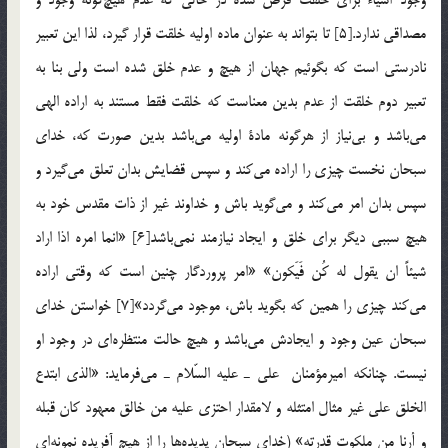
مصداقي ندارد.[5] تا بتواند به عنوان ماده اوليه خلقت قرار گيرد، لذا اين تعبير
نادرستي است كه بگوئيم جهان از هيچ و عدم خلق شده است ولي بنا به
تعبير دوم خلقت از عدم بدين معناست كه خلقت فقط مستند به اراده الهي
مي‌باشد و بي‌نياز از هرگونه مادة‌ اوليه مي‌باشد بدين صورت كه، خداي
سبحان نخست چيزي را اراده مي‌كند و سپس قضايش بدان تعلق مي‌گيرد و
سپس بدان امر مي‌كند و مي‌گويد باش و خداوند غير از ذات مقدس خود به
هيچ سببي ديگر براي خلق و ايجاد نيازمند نمي‌باشد[6] «انما امره اذا اراد
شيئاً ان يقول له كُن فَيَكون» «امر پروردگار چنين است كه وقتي اراده
مي‌كند چيزي را همين كه بگويد باش، موجود مي‌گردد»[7] خواستن خداي
سبحان عين وجود و ايجادش مي‌باشد و هيچ حالت منتظره‌اي در وجود او
نيست. چنانكه اميرمؤمنان علي ـ عليه السّلام ـ مي‌فرمايد: «الذي ابتدع
الخلق علي غير مثال امتثله و لامقدار احتزي عليه من خالق معهود كان قبله
و أرنا من ملكوت قدرته» (خداي سبحان پديده‌ها را از هيچ آفريده نمونه‌اي