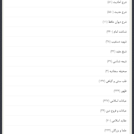
شرح احادیث
(51)
شرح حدیث
(550)
شرح دیوان حافظ
(11)
شناخت امام
(440)
شهید دستغیب
(38)
شیخ مفید
(42)
شیعه شناسی
(69)
صحیفه سجادیه
(4)
طب سنتی و گیاهی
(147)
ظهور
(334)
عبادات اسلامی
(627)
عبادات و فروع دین
(34)
عقاید اسلامی
(70)
علما و بزرگان
(224)