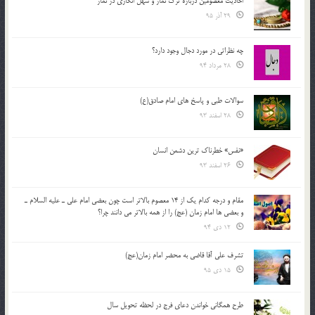
احادیث معصومین درباره ترک نماز و سهل انگاری در نماز
29 آذر 95
چه نظراتی در مورد دجال وجود دارد؟
28 مرداد 94
سوالات طبی و پاسخ های امام صادق(ع)
28 اسفند 93
«نفس» خطرناک ترین دشمن انسان
26 اسفند 93
مقام و درجه كدام يك از 14 معصوم بالاتر است چون بعضي امام علي ـ عليه السلام ـ
و بعضي ها امام زمان (عج) را از همه بالاتر مي دانند چرا؟
12 دی 94
تشرف علي آقا قاضي به محضر امام زمان(عج)
15 دی 95
طرح همگانی خواندن دعای فرج در لحظه تحویل سال