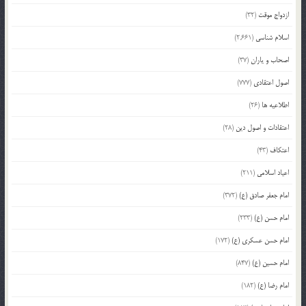
ازدواج موقت
(32)
اسلام شناسی
(2,661)
اصحاب و یاران
(37)
اصول اعتقادی
(777)
اطلاعیه ها
(26)
اعتقادات و اصول دین
(28)
اعتکاف
(43)
اعیاد اسلامی
(211)
امام جعفر صادق (ع)
(372)
امام حسن (ع)
(233)
امام حسن عسکری (ع)
(172)
امام حسین (ع)
(847)
امام رضا (ع)
(182)