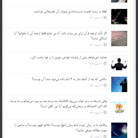
لطفا در زمينه اهميت شب‌زنده‌داري وموانع آن توضيحاتي بفرماييد.
2 اسفند 96
اگر تأثير ترجمه قرآن براي من بيشتر باشد آيا مي توانم فقط ترجمه آن را بخوانم؟ آيا
اشكالي ندارد؟
2 اسفند 96
خداوند نمي‌خواهد بيش از واجبات خودش، چيزي را بر خود واجب كني…
2 اسفند 96
سلامي كه بعد از اتمام نماز به 3 امام داده مي‌شود منشأ آن چيست؟
2 اسفند 96
وقتي شب‌ها به بستر خواب مي‌روم بلافاصله سه مرتبه حمد و سوره مي‌خوانم و سه مرتبه
الله اكبر، الحمدالله و سبحان‌الله مي‌گويم آيا اين كافي است؟
2 اسفند 96
وظايف ما در زمان غيبت امام زمان (عج) چيست؟ علائم ظهور چيست؟ و منابعي را
جهت مطالعه معرفي نماييد؟
2 اسفند 96