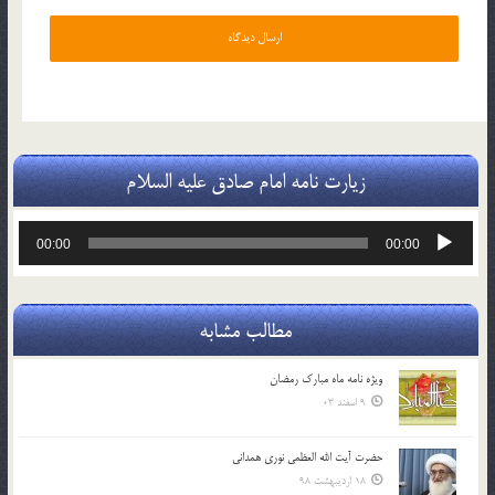
زیارت نامه امام صادق علیه السلام
پخش‌کننده
00:00
00:00
صوت
مطالب مشابه
ویژه نامه ماه مبارک رمضان
9 اسفند 03
حضرت آیت الله العظمی نوری همدانی
18 اردیبهشت 98