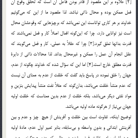
[2] علاوه بر اين مقصود از قادر بودن فاعل آن است كه تحقق وقوع آن
فعل ممكن بوده و محال ذاتي نباشد. لذا مقصود ما از اين كه مي‌گوئيم
خداوند بر هر كاري تواناست اين نمي‌باشد كه برچيزهايي كه وقوعشان محال
است نيز توانايي دارد، چرا كه اين‌گونه افعال اصلاً كار و فعل نمي‌باشند كه
قدرت بدانها تعلق گيرد.[3] چرا كه عقلاً به عملي، كار و فعل مي‌گويند كه
عقل انجام آن عمل را ممكن و غيرمحال بداند. لذا محالات ذاتي از دايرة‌
قدرت مطلق خارج است.[4] اما اين كه سؤال شده كه خداوند چگونه از عدم،
جهان را خلق نموده در پاسخ بايد گفت كه خلقت از عدم به معناي آن نيست
كه عدم منشأ خلقت مي‌باشد، بدان‌گونه كه مثلاً نفت منشأ پيدايش بنزين و
مواد نفتي ديگر مي‌باشد، بلكه خلقت از عدم بدين معناست كه خلقت اوليه
جهان بي‌نياز از هرگونه ماده اوليه مي‌باشد.
توضيح اينكه،‌ تفاوت است بين خلقت و آفرينش از هيچ چيز و عدم و بين
آفرینش ابتدائي و بدون واسطه و بي‌سابقه، بنابر تعبير اول عدم، مادة اوليه
وجود اشياء براي خلقت فرض شده در حالي كه عدم هيچ‌گونه وجود و