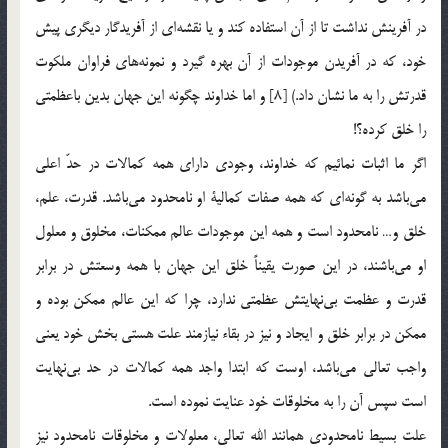
در آفرينش نداشت تا از آن استفاده كند و يا نقشه‌اي از آفريدگار ديگري پيش
خود، كه در آفريدن موجودات از آن بهره‌ گيرد و نمونه‌هاي فراوان ملكوت
قدرتش را به ما نشان داد.) [8] و اما خداوند چگونه اين جهان بدين باعظمتي
را خلق كرده؟!
اگر ما اثبات نمائيم كه خداوند، وجودي داراي همه كمالات در حدّ اعلي
مي‌باشد به گونه‌اي كه همه صفات كمالية او نامحدود مي‌باشد. قدرت، علم،
خلق و… نامحدود است و همه اين موجودات عالم ممكنات، مخلوق و معلول
او مي‌باشند،‌ در اين صورت يقيناً خلق اين جهان با همه وسعتش در برابر
قدرت و عظمت بي‌نهايتش عظمتي ندارد،‌ چرا كه اين عالم ممكن بوده و
ممكن در برابر خلق و ايجاد و نيز در بقاء نيازمند علت هستي بخش خود يعني
واجب تعالي مي‌باشد، اوست كه ابتدا واجد همه كمالات در حد بي‌نهايت
است سپس آن را به مخلوقات خود عنايت نموده است.
علت بسيط نامحدودي همانند الله تعالي، معلولات و مخلوقات نامحدود نيز