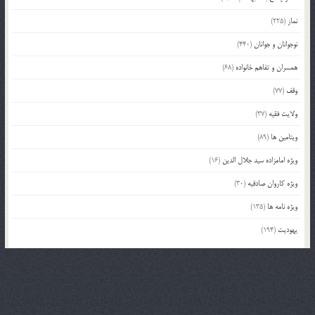
نماز
(225)
نوجوانان و جوانان
(440)
همسران و تفاهم خانواده
(68)
وقف
(77)
ولایت فقیه
(37)
ویتامین ها
(89)
ویژه امامزاده سید جلال الدین
(16)
ویژه کاروان صادقیه
(30)
ویژه نامه ها
(135)
یهودیت
(194)