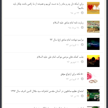
براي اينكه دل پدر و مادر را به دست آوريم و هميشه از ما راضي باشند چكار بايد
بكنيم؟
23 تیر 95
زیارت نامه امام صادق علیه السلام
28 مرداد 95
مراسم شهادت امام صادق (ع) سال 93
10 فروردین 94
جذب کمک های مردمی موکب امام علی علیه السلام
11 شهریور 96
50 نکته برای ازدواج موفق
16 فروردین 94
اجتماع عظیم صادقیون در آستان مقدس امامزاده سید جلال الدین اشرف سال 1396
29 تیر 96