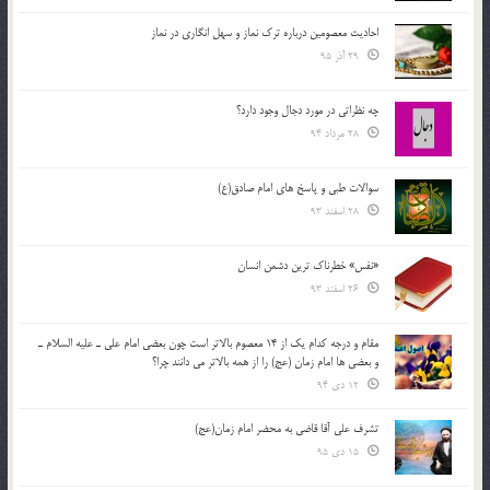
احادیث معصومین درباره ترک نماز و سهل انگاری در نماز
29 آذر 95
چه نظراتی در مورد دجال وجود دارد؟
28 مرداد 94
سوالات طبی و پاسخ های امام صادق(ع)
28 اسفند 93
«نفس» خطرناک ترین دشمن انسان
26 اسفند 93
مقام و درجه كدام يك از 14 معصوم بالاتر است چون بعضي امام علي ـ عليه السلام ـ
و بعضي ها امام زمان (عج) را از همه بالاتر مي دانند چرا؟
12 دی 94
تشرف علي آقا قاضي به محضر امام زمان(عج)
15 دی 95