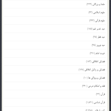
علما و بزرگان
(224)
علوم اسلامی
(43)
علوم قرآنی
(343)
عید غدیر خم
(185)
عید فطر
(35)
عید نوروز
(45)
غیبت امام
(291)
فضایل اخلاقی
(183)
فضایل و رذایل اخلاقی
(168)
فضایل و ویژگی ها
(10)
فقه و احکام شرعی
(340)
قرآن
(23)
قرآن شناسی
(1,861)
کتب اسلامی
(2,295)