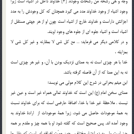
وجه و هی رشحه من رشحات وجوده. [3] خداوند داخل در اشیاء است زیرا
وجود اشیاء از وجود خداوند مدد می گیرد همچنان که کل وجودش را به مدد
اجزائش داراست و خداوند خارج از اشیاء است چون او از هر جهتی مستقل از
اشیاء است و اشیاء جلوه ای از جلوه های وجود اویند.
و در کلامی دیگر می فرماید: … مع کل شی لا بمقارنه و غیر کل شی لا
بمزایله ،
خدا با هر چیزی است نه به معنای نزدیک بودن با آن، و غیر هر چیزی است
نه به این معنا که از آن فاصله گرفته باشد.
ابن میثم بحرانی در شرح این کلام مولی می نویسد؛
معنای سخن امام (ع) این است که خداوند تعالی همراه غیر است و عین غیر
نیست . ملاحظة غیر خدا با خدا، اضافة عارضی است که برای خداوند نسبت
به همة موجودات حاصل می شود، زیرا همة موجودات از ارادة خداوند به
وجود آمده اند. پس صحیح است که گفته شود او با همه چیز و مقدم بر همه
چیز است ولی به دو اعتبار مختلف . چون معیّت اضافه ای است که عقل ما