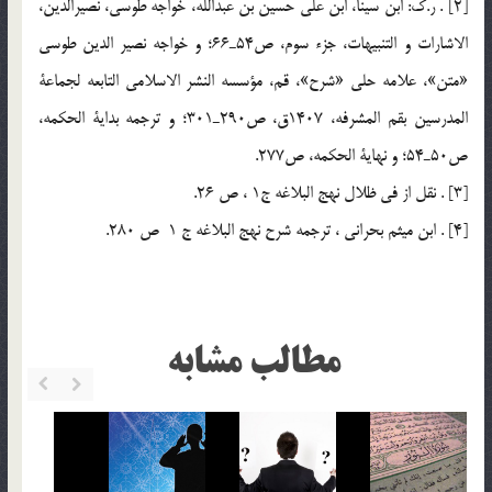
[2] . ر.ك: ابن سينا، ابن علي حسين بن عبداللَّه، خواجه طوسي، نصيرالدين،
الاشارات و التنبيهات، جزء سوم، ص54ـ66؛ و خواجه نصير الدين طوسي
«متن»، علامه حلي «شرح»، قم، مؤسسه النشر الاسلامي التابعه لجماعة
المدرسين بقم المشرفه، 1407ق، ص290ـ301؛ و ترجمه بداية الحكمه،
ص50ـ54؛ و نهاية الحكمه، ص277.
[3] . نقل از فی ظلال نهج البلاغه ج1 ، ص 26.
[4] . ابن میثم بحرانی ، ترجمه شرح نهج البلاغه ج 1 ص 280.
مطالب مشابه