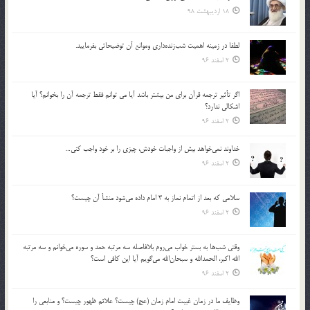
18 اردیبهشت 98
لطفا در زمينه اهميت شب‌زنده‌داري وموانع آن توضيحاتي بفرماييد.
2 اسفند 96
اگر تأثير ترجمه قرآن براي من بيشتر باشد آيا مي توانم فقط ترجمه آن را بخوانم؟ آيا
اشكالي ندارد؟
2 اسفند 96
خداوند نمي‌خواهد بيش از واجبات خودش، چيزي را بر خود واجب كني…
2 اسفند 96
سلامي كه بعد از اتمام نماز به 3 امام داده مي‌شود منشأ آن چيست؟
2 اسفند 96
وقتي شب‌ها به بستر خواب مي‌روم بلافاصله سه مرتبه حمد و سوره مي‌خوانم و سه مرتبه
الله اكبر، الحمدالله و سبحان‌الله مي‌گويم آيا اين كافي است؟
2 اسفند 96
وظايف ما در زمان غيبت امام زمان (عج) چيست؟ علائم ظهور چيست؟ و منابعي را