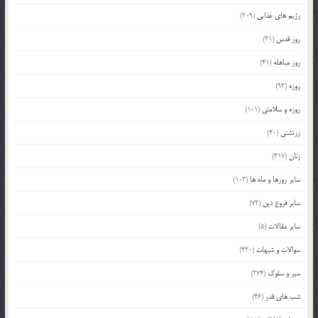
رژیم های غذایی
(209)
روز قدس
(31)
روز مباهله
(41)
روزه
(93)
روزه و سلامتی
(101)
زرتشتی
(40)
زنان
(317)
سایر روزها و ماه ها
(103)
سایر فروع دین
(72)
سایر مقالات
(5)
سوالات و شبهات
(420)
سیر و سلوک
(274)
شب های قدر
(46)