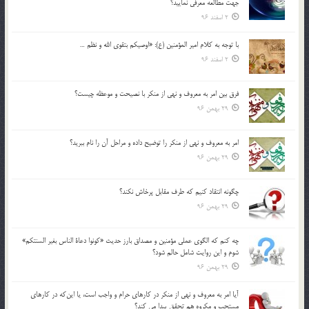
جهت مطالعه معرفي نماييد؟
2 اسفند 96
با توجه به كلام امير المؤمنين (ع): «اوصيكم بتقوي الله و نظم …
2 اسفند 96
فرق بين امر به معروف و نهي از منكر با نصيحت و موعظه چيست؟
29 بهمن 96
امر به معروف و نهي از منكر را توضيح داده و مراحل آن را نام ببريد؟
29 بهمن 96
چگونه انتقاد كنيم كه طرف مقابل پرخاش نكند؟
29 بهمن 96
چه كنم كه الگوي عملي مؤمنين و مصداق بارز حديث «كونوا دعاة الناس بغير السنتكم»
شوم و اين روايت شامل حالم شود؟
29 بهمن 96
آيا امر به معروف و نهي از منكر در كارهاي حرام و واجب است، يا اين‌كه در كارهاي
مستحب و مكروه هم تحقق پيدا مي كند؟