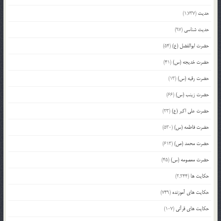
حدیث
(1,737)
حدیث شناسی
(97)
حضرت ابوالفضل (ع)
(54)
حضرت خدیجه (س)
(41)
حضرت رقیه (س)
(13)
حضرت زینب (س)
(66)
حضرت علی اکبر (ع)
(23)
حضرت فاطمه (س)
(530)
حضرت محمد (ص)
(613)
حضرت معصومه (س)
(45)
حکایت ها
(2,244)
حکایت های آموزنده
(749)
حکایت های قرآنی
(107)