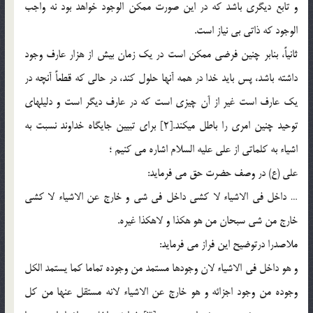
و تابع ديگري باشد كه در اين صورت ممكن الوجود خواهد بود نه واجب
الوجود كه ذاتي بي نياز است.
ثانياً، بنابر چنين فرضي ممكن است در يك زمان بيش از هزار عارف وجود
داشته باشد، پس بايد خدا در همه آن‏ها حلول كند، در حالي كه قطعاً آن‏چه در
يك عارف است غير از آن چيزي است كه در عارف ديگر است و دليل‏هاي
توحيد چنين امري را باطل مي‏كند.[2] برای تبیین جایگاه خداوند نسبت به
اشیاء به کلماتی از علی علیه السلام اشاره می کنیم ؛
علی (ع) در وصف حضرت حق می فرماید:
… داخل فی الاشیاء لا کشی داخل فی شی و خارج عن الاشیاء لا کشی
خارج من شی سبحان من هو هکذا و لاهکذا غیره.
ملاصدرا درتوضیح این فراز می فرماید:
و هو داخل فی الاشیاء لان وجودها مستمد من وجوده تماما کما یستمد الکل
وجوده من وجود اجزائه و هو خارج عن الاشیاء لانه مستقل عنها من کل