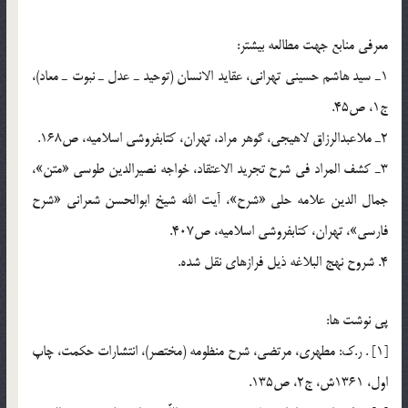
معرفي منابع جهت مطالعه بيشتر:
1ـ سيد هاشم حسيني تهراني، عقايد الانسان (توحيد ـ عدل ـ نبوت ـ معاد)،
ج1، ص45.
2ـ ملاعبدالرزاق لاهيجي، گوهر مراد، تهران، كتابفروشي اسلاميه، ص168.
3ـ كشف المراد في شرح تجريد الاعتقاد، خواجه نصيرالدين طوسي «متن»،
جمال الدين علامه حلي «شرح»، آيت الله شيخ ابوالحسن شعراني «شرح
فارسي»، تهران، كتابفروشي اسلاميه، ص407.
4. شروح نهج البلاغه ذیل فرازهای نقل شده.
پي نوشت ها:
[1] . ر.ك: مطهري، مرتضي، شرح منظومه (مختصر)، انتشارات حكمت، چاپ
اول، 1361ش، ج2، ص135.