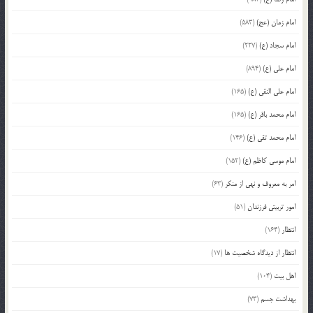
امام زمان (عج)
(583)
امام سجاد (ع)
(227)
امام علی (ع)
(894)
امام علی النقی (ع)
(165)
امام محمد باقر (ع)
(165)
امام محمد تقی (ع)
(146)
امام موسی کاظم (ع)
(152)
امر به معروف و نهی از منکر
(63)
امور تربیتی فرزندان
(51)
انتظار
(164)
انتظار از دیدگاه شخصیت ها
(17)
اهل بیت
(104)
بهداشت جسم
(73)