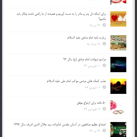
براي اينكه دل پدر و مادر را به دست آوريم و هميشه از ما راضي باشند چكار بايد
بكنيم؟
23 تیر 95
زیارت نامه امام صادق علیه السلام
28 مرداد 95
مراسم شهادت امام صادق (ع) سال 93
10 فروردین 94
جذب کمک های مردمی موکب امام علی علیه السلام
11 شهریور 96
50 نکته برای ازدواج موفق
16 فروردین 94
اجتماع عظیم صادقیون در آستان مقدس امامزاده سید جلال الدین اشرف سال 1396
29 تیر 96