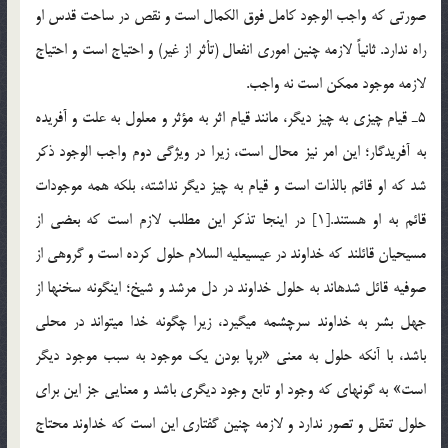
صورتي كه واجب الوجود كامل فوق الكمال است و نقص در ساحت قدس او
راه ندارد. ثانياً لازمه چنين اموري انفعال (تأثر از غير) و احتياج است و احتياج
لازمه موجود ممكن است نه واجب.
5ـ قيام چيزي به چيز ديگر، مانند قيام اثر به مؤثر و معلول به علت و آفريده
به آفريدگار؛ اين امر نيز محال است، زيرا در ويژگي دوم واجب الوجود ذكر
شد كه او قائم بالذات است و قيام به چيز ديگر نداشته، بلكه همه موجودات
قائم به او هستند.[1] در اين‏جا تذكر اين مطلب لازم است كه بعضي از
مسيحيان قائلند که خداوند در عيسي‏عليه السلام حلول کرده است و گروهي از
صوفيه قائل شده‏اند به حلول خداوند در دل مرشد و شيخ؛ اين‏گونه سخن‏ها از
جهل بشر به خداوند سرچشمه مي‏گيرد، زيرا چگونه خدا مي‏تواند در محلي
باشد، با آن‏كه حلول به معني «برپا بودن يك موجود به سبب موجود ديگر
است» به گونه‏اي كه وجود او تابع وجود ديگري باشد و معنايي جز اين براي
حلول تعقل و تصور ندارد و لازمه چنين گفتاري اين است كه خداوند محتاج