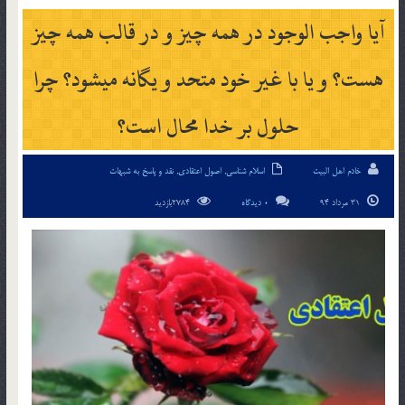
آيا واجب الوجود در همه چيز و در قالب همه چيز
هست؟ و يا با غير خود متحد و يگانه مي­شود؟ چرا
حلول بر خدا محال است؟
خادم اهل البیت
اسلام شناسی
,
اصول اعتقادی
,
نقد و پاسخ به شبهات
31 مرداد 94
0 دیدگاه
2784بازدید