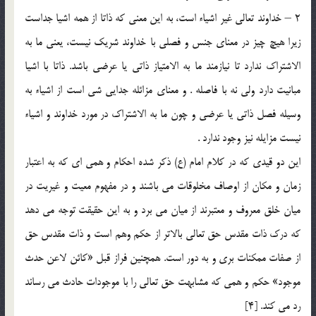
2 – خداوند تعالی غیر اشیاء است، به این معنی که ذاتا از همه اشیا جداست
زیرا هیچ چیز در معنای جنس و فصلی با خداوند شریک نیست، یعنی ما به
الاشتراک ندارد تا نیازمند ما به الامتیاز ذاتی یا عرضی باشد. ذاتا با اشیا
مبانیت دارد ولی نه با فاصله . و معنای مزائله جدایی شی است از اشیاء به
وسیله فصل ذاتی یا عرضی و چون ما به الاشتراک در مورد خداوند و اشیاء
نیست مزایله نیز وجود ندارد .
این دو قیدی که در کلام امام (ع) ذکر شده احکام و همی اي که به اعتبار
زمان و مکان از اوصاف مخلوقات می باشند و در مفهوم معیت و غیریت در
میان خلق معروف و معتبرند از میان می برد و به این حقیقت توجه می دهد
که درک ذات مقدس حق تعالی بالاتر از حکم وهم است و ذات مقدس حق
از صفات ممکنات بری و به دور است. همچنین فراز قبل «کائن لاعن حدث
موجود» حکم و همی که مشابهت حق تعالی را با موجودات حادث می رساند
رد می کند. [4]