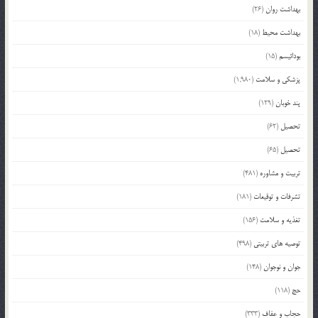
بهداشت روان
(26)
بهداشت محیط
(18)
بودائیسم
(15)
پزشکی و سلامت
(1,980)
پند خوبان
(129)
تحصیل
(62)
تحصیل
(65)
تربیت و مشاوره
(481)
تشرفات و توقیعات
(181)
تغذیه و سلامت
(156)
توصیه های تربیتی
(498)
جوان و نوجوان
(148)
حج
(118)
حجاب و عفاف
(333)