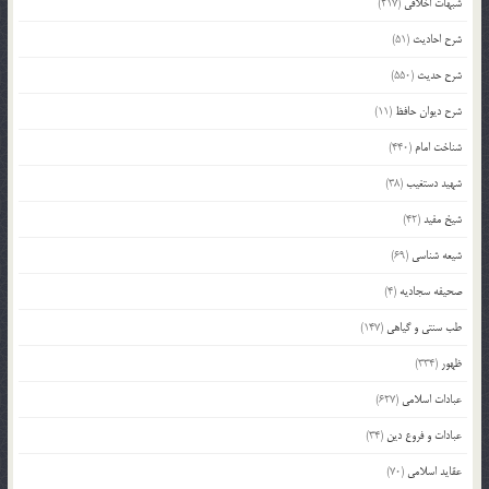
شبهات اخلاقی
(217)
شرح احادیث
(51)
شرح حدیث
(550)
شرح دیوان حافظ
(11)
شناخت امام
(440)
شهید دستغیب
(38)
شیخ مفید
(42)
شیعه شناسی
(69)
صحیفه سجادیه
(4)
طب سنتی و گیاهی
(147)
ظهور
(334)
عبادات اسلامی
(627)
عبادات و فروع دین
(34)
عقاید اسلامی
(70)