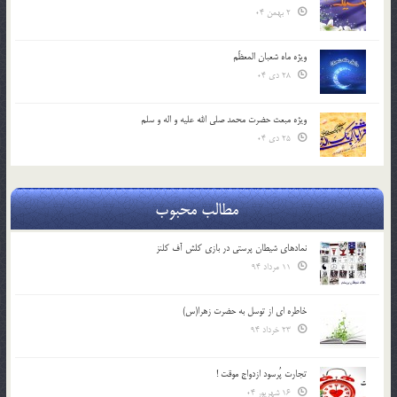
2 بهمن 04
ویژه ماه شعبان المعظّم
28 دی 04
ویژه مبعث حضرت محمد صلی الله علیه و اله و سلم
25 دی 04
مطالب محبوب
نمادهای شیطان پرستی در بازی کلش آف کلنز
11 مرداد 94
خاطره ای از توسل به حضرت زهرا(س)
23 خرداد 94
تجارت پُرسود ازدواج موقت !
16 شهریور 04