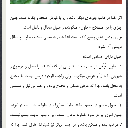
اگر خدا در قالب چيزهاي ديگر باشد و يا با غيرش متحد و يگانه شود، چنين
چيزي را در اصطلاح «حلول» مي‏گويند، و حلول محال و باطل است.
براي روشن شدن پاسخ لازم است اشاره­اي به معاني مختلف حلول و ابطال
فروض آن بشود:
حلول داراي اقسامي است:
1ـ حلول عَرَض در جسم، مانند شيريني در قند، كه قند را محل و موضوع و
شيريني را حالّ و عرض مي‏گويند؛ ولي واجب الوجود عرض نيست تا محتاج
به محل باشد، چرا كه عرض ممكن و محتاج بوده و واجب بي نياز و مستغني
است.
2ـ حلول جسم در جسم، مانند حلول مظروف در ظرف، مثل آب در كوزه.
چنين امري نيز در مورد خداوند محال است، زيرا واجب الوجود جسم نيست،
تا مركب بوده و ممكن باشد و در جسم ديگر نيز نمي‏تواند حلول كند، چرا كه