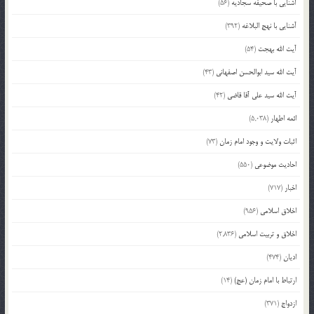
آشنایی با صحیفه سجادیه
(56)
آشنایی با نهج البلاغه
(392)
آیت الله بهجت
(54)
آیت الله سید ابوالحسن اصفهانی
(43)
آیت الله سید علی آقا قاضی
(42)
ائمه اطهار
(5,038)
اثبات ولایت و وجود امام زمان
(73)
احادیث موضوعی
(550)
اخبار
(717)
اخلاق اسلامی
(956)
اخلاق و تربیت اسلامی
(2,836)
ادیان
(474)
ارتباط با امام زمان (عج)
(14)
ازدواج
(371)