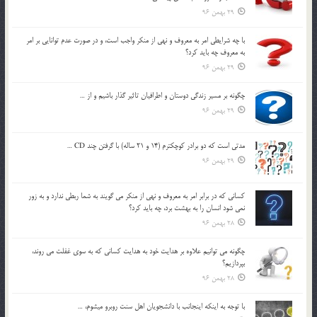
29 بهمن 96
با چه شرايطي امر به معروف و نهي از منکر واجب است، و در صورت عدم توانايي بر امر
به معروف چه بايد کرد؟
29 بهمن 96
چگونه بر مسير زندگي دوستان و اطرافيان تاثير گذار باشيم و از …
29 بهمن 96
مدتي است كه دو برادر كوچكترم (14 و 21 ساله) با گرفتن چند CD …
29 بهمن 96
كساني كه در برابر امر به معروف و نهي از منكر مي گويند به شما ربطي ندارد و به زور
نمي شود انسان را به بهشت برد، چه بايد كرد؟
28 بهمن 96
چگونه مي توانيم علاوه بر هدايت خود به هدايت كساني كه به سوي غفلت مي روند،
بپردازيم؟
28 بهمن 96
با توجه به اينكه اينجانب با دانشجويان اهل سنت روبرو مي‎شوم، …