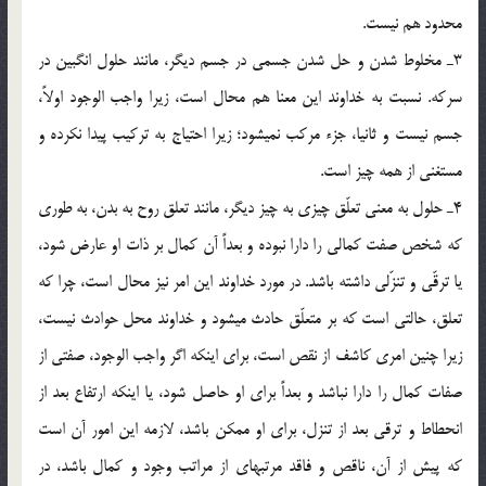
محدود هم نيست.
3ـ مخلوط شدن و حل شدن جسمي در جسم ديگر، مانند حلول انگبين در
سركه. نسبت به خداوند اين معنا هم محال است، زيرا واجب الوجود اولاً،
جسم نيست و ثانيا، جزء مركب نمي‏شود؛ زيرا احتياج به تركيب پيدا نكرده و
مستغني از همه چيز است.
4ـ حلول به معني تعلّق چيزي به چيز ديگر، مانند تعلق روح به بدن، به طوري
كه شخص صفت كمالي را دارا نبوده و بعداً آن كمال بر ذات او عارض شود،
يا ترقّي و تنزّلي داشته باشد. در مورد خداوند اين امر نيز محال است، چرا كه
تعلق، حالتي است كه بر متعلّق حادث مي‏شود و خداوند محل حوادث نيست،
زيرا چنين امري كاشف از نقص است، براي اين‏كه اگر واجب الوجود، صفتي از
صفات كمال را دارا نباشد و بعداً براي او حاصل شود، يا اين‏كه ارتفاع بعد از
انحطاط و ترقي بعد از تنزل، براي او ممكن باشد، لازمه اين امور آن است
كه پيش از آن، ناقص و فاقد مرتبه‏اي از مراتب وجود و كمال باشد، در