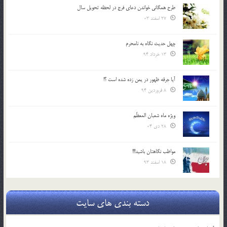
طرح همگانی خواندن دعای فرج در لحظه تحویل سال
27 اسفند 03
چهل حدیث نگاه به نامحرم
13 خرداد 94
آیا جرقه ظهور در یمن زده شده است ؟!
8 فروردین 94
ویژه ماه شعبان المعظّم
28 دی 04
مواظب نگاهتان باشید!!!
18 اسفند 93
دسته بندی های سایت