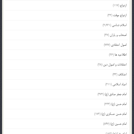
ازدواج
(117)
ازدواج موقت
(32)
اسلام شناسی
(2,661)
اصحاب و یاران
(37)
اصول اعتقادی
(777)
اطلاعیه ها
(26)
اعتقادات و اصول دین
(28)
اعتکاف
(43)
اعیاد اسلامی
(211)
امام جعفر صادق (ع)
(372)
امام حسن (ع)
(233)
امام حسن عسکری (ع)
(172)
امام حسین (ع)
(847)
امام رضا (ع)
(182)