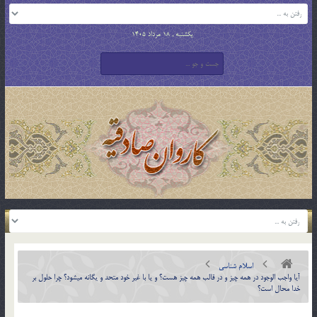
یکشنبه , 18 مرداد 1405
اسلام شناسی
آيا واجب الوجود در همه چيز و در قالب همه چيز هست؟ و يا با غير خود متحد و يگانه مي­شود؟ چرا حلول بر
خدا محال است؟