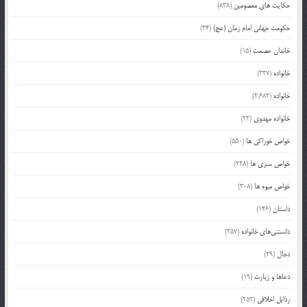
حکایت های معصومین
(838)
حکومت جهانی امام زمان (عج)
(24)
خاندان عصمت
(15)
خانواده
(227)
خانواده
(2,682)
خانواده مهدوی
(22)
خواص خوراکی ها
(550)
خواص سبزی ها
(228)
خواص میوه ها
(308)
داستان
(146)
دانستنی‌های خانواده
(357)
دجال
(29)
دعاها و زیارت
(19)
رذایل اخلاقی
(252)