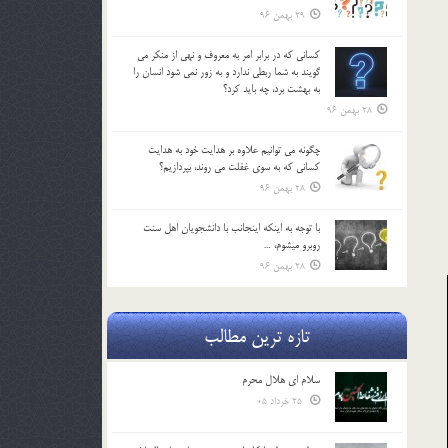
29 بهمن 96
كساني كه در برابر امر به معروف و نهي از منكر مي
گويند به شما ربطي ندارد و به زور نمي شود انسان را
به بهشت برد، چه بايد كرد؟
28 بهمن 96
چگونه مي توانيم علاوه بر هدايت خود به هدايت
كساني كه به سوي غفلت مي روند، بپردازيم؟
28 بهمن 96
با توجه به اينكه اينجانب با دانشجويان اهل سنت
روبرو مي‎شوم، …
28 بهمن 96
تازه ترین مطالب
سلام ای هلال محرم
25 خرداد 05