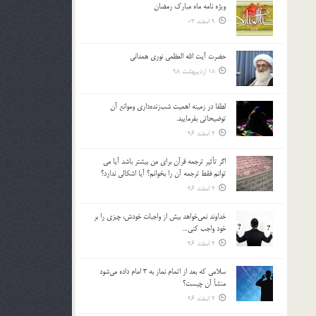
ویژه نامه ماه مبارک رمضان
بالا
9 اسفند 03
و
پایین
استفاده
حضرت آیت الله العظمی نوری همدانی
کنید.
18 اردیبهشت 98
لطفا در زمينه اهميت شب‌زنده‌داري وموانع آن
توضيحاتي بفرماييد.
2 اسفند 96
اگر تأثير ترجمه قرآن براي من بيشتر باشد آيا مي
توانم فقط ترجمه آن را بخوانم؟ آيا اشكالي ندارد؟
2 اسفند 96
خداوند نمي‌خواهد بيش از واجبات خودش، چيزي را بر
خود واجب كني…
2 اسفند 96
سلامي كه بعد از اتمام نماز به 3 امام داده مي‌شود
منشأ آن چيست؟
2 اسفند 96