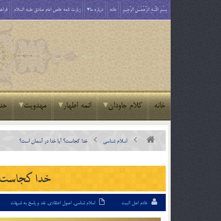
بِسْمِ اللَّـهِ الرَّحْمَـٰنِ الرَّحِيمِ
خانه
درباره ما
زیارت نامه خاص امام صادق علیه السلام
فراخو
خانه
کلام جاودان
ائمه اطهار
مهدویت
حد
اسلام شناسی
خدا كجاست؟ آيا خدا در آسمان است؟
خدا كجاست؟ 
خادم اهل البیت
اسلام شناسی
,
اصول اعتقادی
,
نقد و پاسخ به شبهات