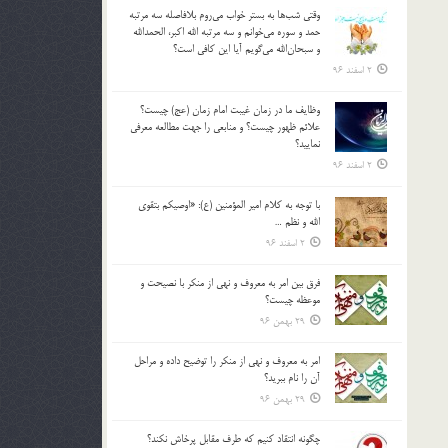
وقتي شب‌ها به بستر خواب مي‌روم بلافاصله سه مرتبه
حمد و سوره مي‌خوانم و سه مرتبه الله اكبر، الحمدالله
و سبحان‌الله مي‌گويم آيا اين كافي است؟
2 اسفند 96
وظايف ما در زمان غيبت امام زمان (عج) چيست؟
علائم ظهور چيست؟ و منابعي را جهت مطالعه معرفي
نماييد؟
2 اسفند 96
با توجه به كلام امير المؤمنين (ع): «اوصيكم بتقوي
الله و نظم …
2 اسفند 96
فرق بين امر به معروف و نهي از منكر با نصيحت و
موعظه چيست؟
29 بهمن 96
امر به معروف و نهي از منكر را توضيح داده و مراحل
آن را نام ببريد؟
29 بهمن 96
چگونه انتقاد كنيم كه طرف مقابل پرخاش نكند؟