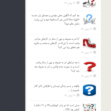
29 بهمن 96
چه كنم كه الگوي عملي مؤمنين و مصداق بارز حديث
«كونوا دعاة الناس بغير السنتكم» شوم و اين روايت
شامل حالم شود؟
29 بهمن 96
آيا امر به معروف و نهي از منكر در كارهاي حرام و
واجب است، يا اين‌كه در كارهاي مستحب و مكروه
هم تحقق پيدا مي كند؟
29 بهمن 96
با چه شرايطي امر به معروف و نهي از منکر واجب
است، و در صورت عدم توانايي بر امر به معروف چه
بايد کرد؟
29 بهمن 96
چگونه بر مسير زندگي دوستان و اطرافيان تاثير گذار
باشيم و از …
29 بهمن 96
مدتي است كه دو برادر كوچكترم (14 و 21 ساله) با
گرفتن چند CD …