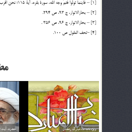
[1] – فاينما تولّوا فثمّ وجه الله، سورة بقره، آية 115؛ نحن اقرب اليه من حبل الوريد، سورة ق، آية 16.
[2] – بحارالانوار، ج 93، ص 294.
[3] – بحارالانوار، ج 96، ص 356 .
[4] -تحف العقول ص 100.
مط
اگر تأثير ترجمه قرآن براي من بيشتر باشد آيا مي توانم
خداوند نمي‌
فقط ترجمه آن را بخوانم؟ آيا اشكالي ندارد؟