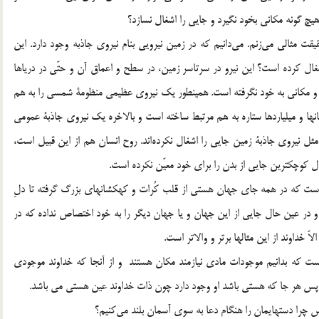
چ گونه مكاني بخود نگيرد و جايي را اشغال نسازد؟
مثالي مي‌زنم. مي‌دانيم كه در زمين نيرويي بنام نيروي جاذبه وجود دارد. اين
ال كرده است؟ اين نيرو در سرتاسر زمين، در سطح و اعماق آن و حتّي در درياها
رده و مكاني به خود نگرفته است. همينطور يك نيروي عظيمي منظومة شمسي را به هم
ا و ميلياردها ستاره به هم مرتبط ساخته است و بالاخره يك نيروي جاذبة عمومي
ل نيروي جاذبة زمين جايي را اشغال نكرده‌اند. روح انسان هم از اين قبيل است،
 كوچكترين جايي از بدن را براي خود معيّن نكرده است.
ي است كه در همه جاي جهان هستي از قلب كُرات و كهكشانهاي بزرگ گرفته تا دلِ
ُم و حتّي در همة نيروهايي كه گفتيم حكومت و نفوذ دارد.[1] و در عين حال جايي از اين جهان و يا جهان ديگر را به خود اختصاص نداده كه در
 خداوند از اين مثالها برتر و والاتر است.
 که بدانیم موجودات مادی نیازمند مکان هستند و از آنجا که خداوند موجودی
پس هر جا که هستی باشد او وجود دارد چون ذات خداوند عین هستی می باشد.
را دستهايمان را هنگام دعا به سوي آسمان بلند مي‌كنيم؟