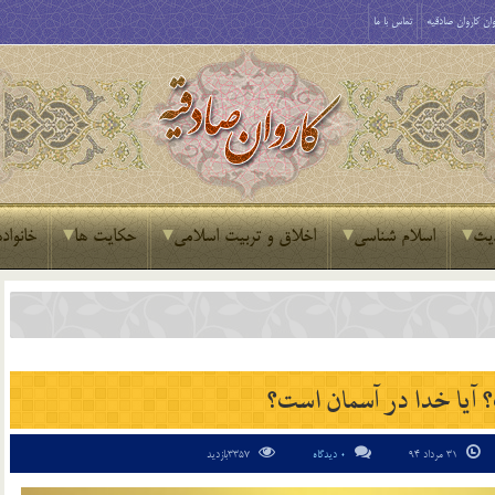
ان کاروان صادقیه
تماس با ما
یث
اسلام شناسی
اخلاق و تربیت اسلامی
حکایت ها
خانواده
آيا خدا در آسمان است؟
31 مرداد 94
0 دیدگاه
3357بازدید