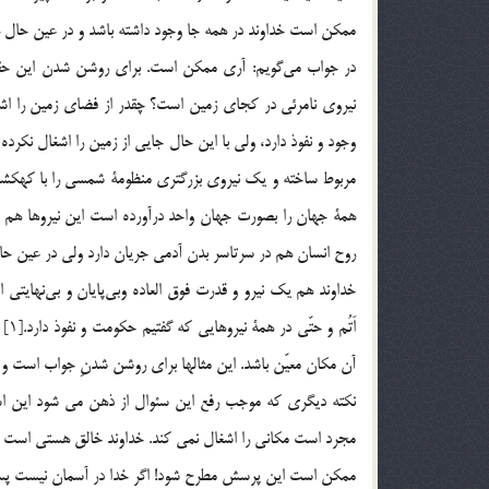
ممكن است خداوند در همه جا وجود داشته باشد و در عين حال هي
در جواب مي‌گويم: آري ممكن است. براي روشن شدن اين حقيقت 
نيروي نامرئي در كجاي زمين است؟ چقدر از فضاي زمين را اشغ
وجود و نفوذ دارد، ولي با اين حال جايي از زمين را اشغال نك
مربوط ساخته و يك نيروي بزرگتري منظومة شمسي را با كهكشانه
همة جهان را بصورت جهان واحد درآورده است اين نيروها هم مث
روح انسان هم در سرتاسر بدن آدمي جريان دارد ولي در عين حال
خداوند هم يك نيرو و قدرت فوق العاده وبي‌پايان و بي‌نهايت
اَت
آن مكان معيّن باشد. اين مثالها براي روشن شدنِ جواب است و الاّ
نکته دیگری که موجب رفع این سئوال از ذهن می شود این است
مجرد است مکانی را اشغال نمی کند. خداوند خالق هستی است 
ممكن است اين پرسش مطرح شود! اگر خدا در آسمان نيست پس چ