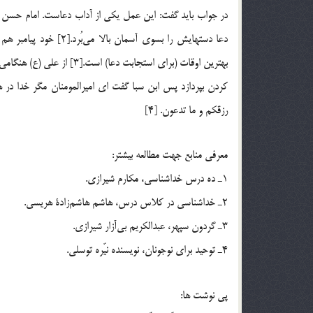
در جواب بايد گفت: اين عمل يكي از آداب دعاست. امام حسن ـ ع
دعا دستهايش را بسوي آس
بهترين اوقات (براي استجابت 
کردن بپردازد پس ابن سبا گفت ای امیرالمومنان مگر خدا در ه
رزقکم و ما تدعون. [4]
معرفي منابع جهت مطالعه بيشتر:
1ـ ده درس خداشناسي، مكارم شيرازي.
2ـ خداشناسي در كلاس درس، هاشم هاشم‌زادة هريسي.
3ـ گردون سپهر، عبدالكريم بي‌آزار شيرازي.
4ـ توحيد براي نوجونان، نويسنده نيّره توسلي.
پي نوشت ها: