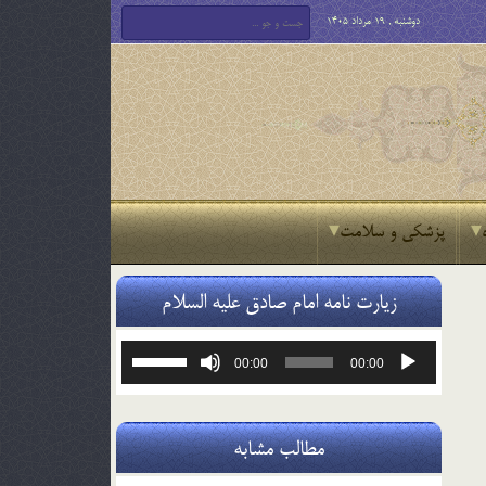
دوشنبه , 19 مرداد 1405
پزشکی و سلامت
زیارت نامه امام صادق علیه السلام
پخش‌کننده
برای
00:00
00:00
صوت
افزایش
یا
کاهش
صدا
مطالب مشابه
از
کلیدهای