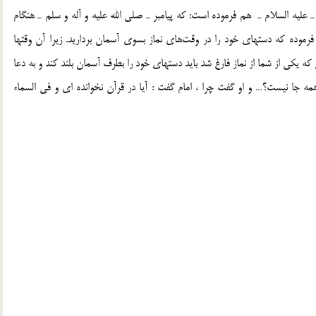
ليه السلام ـ هم فرموده است: كه پيامبر ـ صلي الله عليه و آله و سلم ـ هنگام
مان بالا مي‌بُرد.[2] خود پيامبر هم فرموده كه دستهاي خود را در وقت‌هاي نماز بسوي آسمان برداريد. زيرا آن وقتها
دعا) است.[3] از علي (ع) هنگامی که یکی از شما از نماز فارغ شد باید دستهای خود را بطرف آسمان بلند کند و به دعا
مه جا نیست؟… و او گفت چرا ، امام گفت : آیا در قرآن نخوانده ای و فی السماء