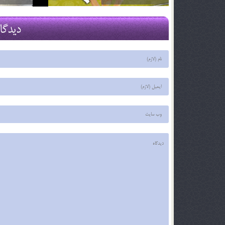
2 اسفند 96
2 اسفند 96
دیدگا