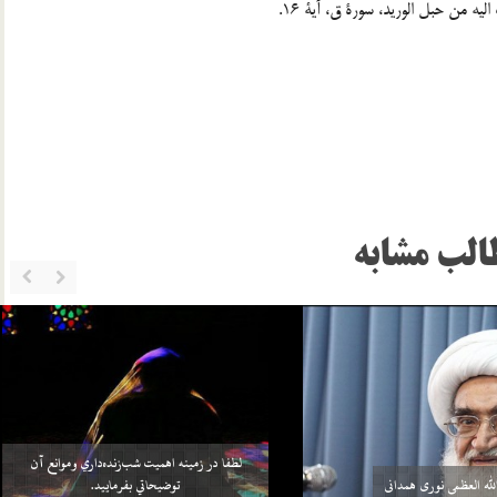
الب مشابه
خواهد بيش از واجبات خودش، چيزي را
سلامي كه بعد از اتمام نماز به 3 امام داده مي‌شود منشأ
بر خود واجب كني…
آن چيست؟