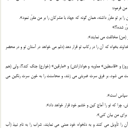
من فرمود:
 را بر تو مقرّر داشته، همان گونه که جهاد با مشرکان را بر من مقرّر نمود».
ّر شده؟!»
ر (من) مخالفت مي نمايند».
داوند بخواه که آن را در رکاب تو قرار دهد (دلم مي خواهد در آستان تو و در محضر
روز) و «قاسطين» معاويه و هوادارانش) و «مارقين» (خوارج) جنگ کند؟!، ولي (هم
يبت مي شود، بر فرق سرت ضربتي مي زنند، و محاسنت را به خون سرت رنگين مي
و سپاس است».
ش، چرا که تو را آماج کين و خشم خود قرار خواهد داد».
براي من بيان کني».
آن را تأويل مي کنند و به دلخواه خود معني مي نمايند، شراب را به نام نبيذ (آب