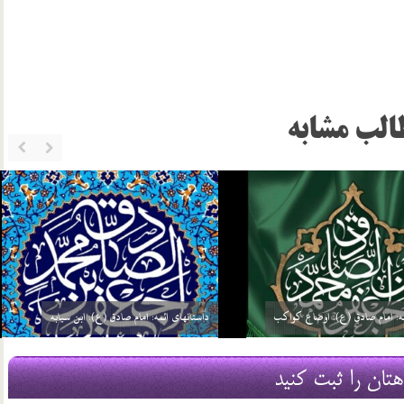
الب مشابه
ئمه: امام صادق (ع): گره گشائی
داستانهای ائمه: امام صادق (ع): توحید مفضل
21 مرداد 03
هتان را ثبت کنید