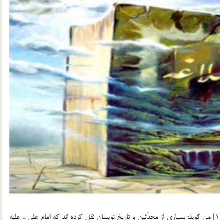
ابن ابي الحديد، دانشمند معروف اهل تسنن در شرح اين خطبه[1] مي گويد: بسياري از محدّثين و تاريخ نويسان نقل کرده اند که امام علي ـ عليه