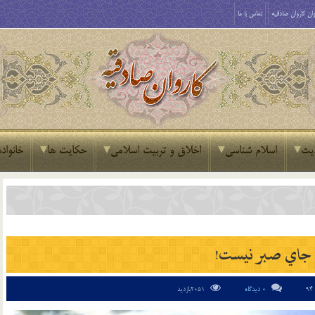
ان کاروان صادقیه
تماس با ما
یث
اسلام شناسی
اخلاق و تربیت اسلامی
حکایت ها
خانواده
 جاي صبر نيست!
0 دیدگاه
2051بازدید