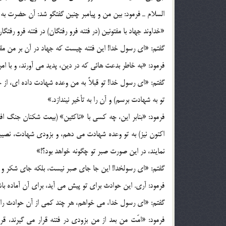
السلام ـ فرمود: بين من و پيامبر چنين گفتگو شد: آن حضرت به 
«خداوند جهاد با مفتونين (در فتنه فرو رفتگان) در فتنه فرو رفتگان
گفتم: «اي رسول خدا! اين فتنه چيست که جهاد در آن بر من مقر
فرمود: «به خاطر بدعت هائي که در دين، پديد مي آورند، و با ام
گفتم: «اي رسول خدا! تو قبلاً به من وعده شهادت داده اي، از خ
تو به شهادت برسم) و آن را به تأخير نيندازد.»
فرمود: «بنابر اين، چه کسي با «ناکثين» (بيعت شکنان جنگ اف
اکنون نيز) به تو وعده شهادت مي دهم، و بزودي شهادت، نص
نمايند، در اين صورت صبر تو چگونه خواهد بود؟!»
گفتم: «اي رسولخدا! اين جا جاي صبر نيست، بلکه جاي شکر 
فرمود: آري. اين حوادث براي تو پيش مي آيد، براي آن آماده با
گفتم: «اي رسول خدا، مي خواهم، هر چند کمي از آن حوادث را 
فرمود: «امّت من بعد از من بزودي در فتنه قرار مي گيرند، قر