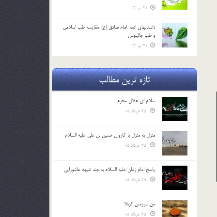
20 تیر 03
داستانهای ائمه: امام صادق (ع): مقایسه طب اسلامی
و طب جالینوس
20 تیر 03
تازه ترین مطالب
سلام ای هلال محرم
25 خرداد 05
منزل به منزل با کاروان حسین بن علی علیه السلام
25 خرداد 05
پاسخ امام زمان علیه السلام به چند شبهه عاشورایی
25 خرداد 05
من سرزمین کربلا
25 خرداد 05