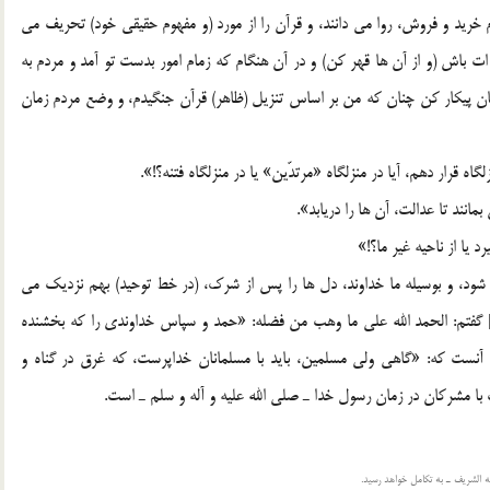
م خريد و فروش، روا مي دانند، و قرآن را از مورد (و مفهوم حقيقي خود) تحريف مي
 باش (و از آن ها قهر کن) و در آن هنگام که زمام امور بدست تو آمد و مردم به
فان پيکار کن چنان که من بر اساس تنزيل (ظاهر) قرآن جنگيدم، و وضع مردم زمان
ه قرار دهم، آيا در منزلگاه «مرتدّين» يا در منزلگاه فتنه؟!».
مانند تا عدالت، آن ها را دريابد».
د يا از ناحيه غير ما؟!»
ي شود، و بوسيله ما خداوند، دل ها را پس از شرک، (در خط توحيد) بهم نزديک مي
ند، و بوسيله ما، پس از فتنه و آشوب، دلها، پيوند مي يابد.[2] گفتم: الحمد الله علي ما وهب من فضله: «حمد و سپاس خداوندي را که بخشنده
ان به خوبي روشنگر آنست که: «گاهي ولي مسلمين، بايد با مسلمانان خداپرست، که غرق در گناه و
 مشرکان در زمان رسول خدا ـ صلي الله عليه و آله و سلم ـ است.