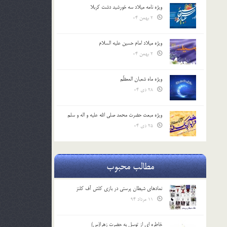
ویژه نامه میلاد سه خورشید دشت کربلا
2 بهمن 04
ویژه میلاد امام حسین علیه السلام
2 بهمن 04
ویژه ماه شعبان المعظّم
28 دی 04
ویژه مبعث حضرت محمد صلی الله علیه و اله و سلم
25 دی 04
مطالب محبوب
نمادهای شیطان پرستی در بازی کلش آف کلنز
11 مرداد 94
خاطره ای از توسل به حضرت زهرا(س)