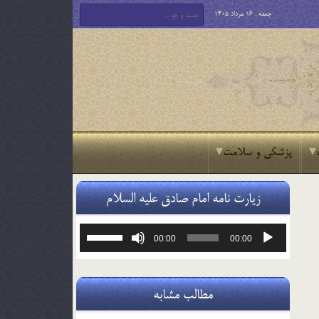
جمعه , 16 مرداد 1405
پزشکی و سلامت
زیارت نامه امام صادق علیه السلام
پخش‌کننده
برای
00:00
00:00
صوت
افزایش
یا
کاهش
صدا
مطالب مشابه
از
کلیدهای