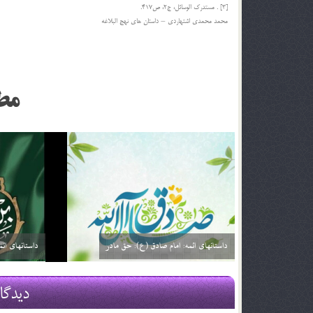
[3] . مستدرک الوسائل، ج2، ص417.
محمد محمدي اشتهاردي – داستان هاي نهج البلاغه
مط
داستانهای ائمه: امام صادق (ع): خیارفروش
داستان های ا
29 اسفند 03
29 اسفند 03
دیدگا