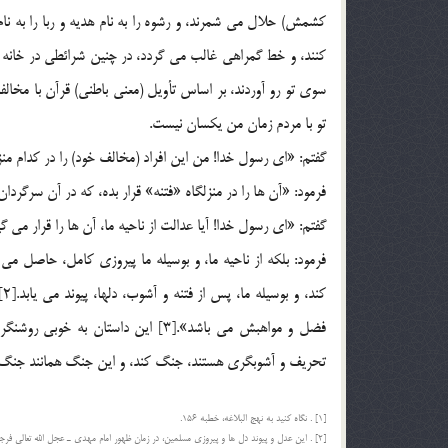
کشمش) حلال مي شمرند، و رشوه را به نام هديه و ربا را به نا
کنند، و خط گمراهي غالب مي گردد، در چنين شرائطي در خانه ات
سوي تو رو آوردند، بر اساس تأويل (معني باطني) قرآن با مخال
تو با مردم زمان من يکسان نيست.
گفتم: «اي رسول خدا! من اين افراد (مخالف خود) را در کدام منزلگا
فرمود: «آن ها را در منزلگاه «فتنه» قرار بده، که در آن سرگردان ب
گفتم: «اي رسول خدا! آيا عدالت از ناحيه ما، آن ها را قرار مي گير
فرمود: بلکه از ناحيه ما، و بوسيله ما پيروزي کامل، حاصل م
ک
فضل و مواهبش مي باشد».[3] اين داست
تحريف و آشوبگري هستند، جنگ کند، و اين جنگ همانند جنگ با
[1] . نگاه کنيد به نهج البلاغه، خطبه 156.
[2] . اين عدل و پيوند دل ها و پيروزي مسلمين، در زمان ظهور امام مهدي ـ عجل الله تعالي فرجه الشريف ـ به تکامل خواهد رسيد.