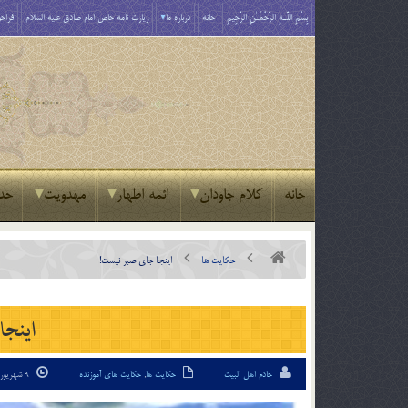
بِسْمِ اللَّـهِ الرَّحْمَـٰنِ الرَّحِيمِ
خانه
درباره ما
زیارت نامه خاص امام صادق علیه السلام
فراخو
خانه
کلام جاودان
ائمه اطهار
مهدویت
حد
حکایت ها
اينجا جاي صبر نيست!
اينجا
خادم اهل البیت
حکایت ها
,
حکایت های آموزنده
9 شهریور 94