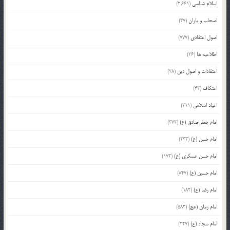
اسلام شناسی
(2,661)
اصحاب و یاران
(37)
اصول اعتقادی
(777)
اطلاعیه ها
(26)
اعتقادات و اصول دین
(28)
اعتکاف
(43)
اعیاد اسلامی
(211)
امام جعفر صادق (ع)
(372)
امام حسن (ع)
(233)
امام حسن عسکری (ع)
(172)
امام حسین (ع)
(847)
امام رضا (ع)
(182)
امام زمان (عج)
(583)
امام سجاد (ع)
(227)