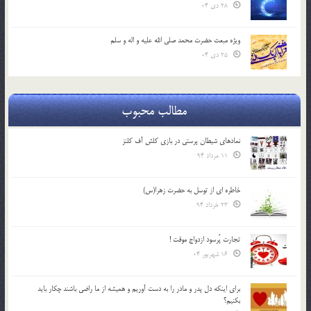
28 دی 04
ویژه مبعث حضرت محمد صلی الله علیه و اله و سلم
25 دی 04
مطالب محبوب
نمادهای شیطان پرستی در بازی کلش آف کلنز
11 مرداد 94
خاطره ای از توسل به حضرت زهرا(س)
23 خرداد 94
تجارت پُرسود ازدواج موقت !
16 شهریور 04
براي اينكه دل پدر و مادر را به دست آوريم و هميشه از ما راضي باشند چكار بايد
بكنيم؟