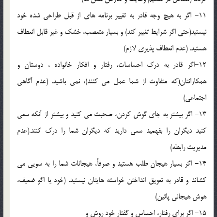
11- اگر به هيچ وجه قادر به تغيير برنامه هاي از قبل طراحي شده خود
نيستيد(حتي اگر شرايط تغيير کند) و بسيار متعصب، خشک و غير قابل انعطاف
هستيد. (عدم انعطاف پذيري لازم)
12-اگر قادر به درک احساسات، رفتار و افکار خانواده ، دوستان و
همکارانتان(که متفاوت از شما عمل مي کنند)، نمي باشيد. (عدم آگاهي
اجتماعي)
13- اگر بيشتر به جاي گوش کردن، صحبت مي کنيد و بيشتر از آنکه سعي
کنيد ديگران را بفهميد سعي داريد که ديگران شما را درک کنند.(عدم
مديريت رابطه)
‏14- اگر بسيار هيجان طلب هستيد و صرفاً، هيجانات شما را به سويي مي
کشاند و قادر به تعويق انداختن خواسته هايتان نيستيد. (خود يا اگو ضعيف،
هوش هيجاني پائين)
15- اگر براي رفتار، احساس و گفتار خود روش و