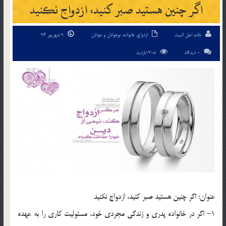
اگر چنين هستيد صبر کنيد، ازدواج نکنيد
خادم اهل البیت
ازدواج
,
خانواده
,
نوجوانان و جوانان
9 شهریور 94
0 دیدگاه
1305بازدید
عنوان: اگر چنين هستيد صبر کنيد، ازدواج نکنيد
1- اگر در خانواده پدري و زندگي مجردي خود، مسئوليت کاري را به عهده