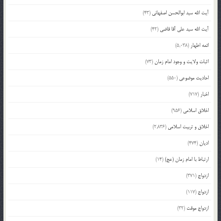
آیت الله سید ابوالحسن اصفهانی
(43)
آیت الله سید علی آقا قاضی
(42)
ائمه اطهار
(5,038)
اثبات ولایت و وجود امام زمان
(73)
احادیث موضوعی
(550)
اخبار
(717)
اخلاق اسلامی
(956)
اخلاق و تربیت اسلامی
(2,836)
ادیان
(474)
ارتباط با امام زمان (عج)
(14)
ازدواج
(371)
ازدواج
(117)
ازدواج موقت
(32)