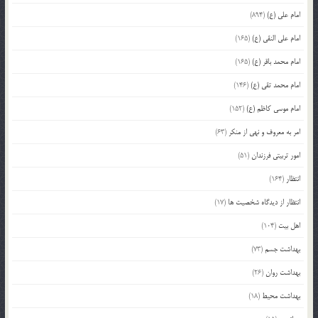
امام علی (ع)
(894)
امام علی النقی (ع)
(165)
امام محمد باقر (ع)
(165)
امام محمد تقی (ع)
(146)
امام موسی کاظم (ع)
(152)
امر به معروف و نهی از منکر
(63)
امور تربیتی فرزندان
(51)
انتظار
(164)
انتظار از دیدگاه شخصیت ها
(17)
اهل بیت
(104)
بهداشت جسم
(73)
بهداشت روان
(26)
بهداشت محیط
(18)