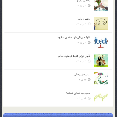
پندهاي گهربار
1 مرداد 03
لبخند درمانى!
1 مرداد 03
خانواده ي ناپايدار ، خانه ي عنکبوت
1 مرداد 03
الگوي توزيع قدرت درخانواده سالم
1 مرداد 03
درس هاي زندگي
16 تیر 03
محارم چه کساني هستند؟
16 تیر 03