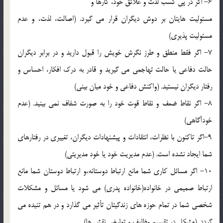
6- اگر در پي کسب لذت و علائق خود، کارها و
مسئوليت هايتان بر دوش ديگران قرار مي گيرد. (اصالت، لذت، و عدم
مسئوليت پذيري)
7- ‏اگر فقط منطق و طرز نگرش خويش را قبول داريد و در برابر ديگران
حالت دفاعي يا حالت تهاجمي مي گيريد و قادر به درک افکار، احساس و
رفتار ديگران نيستيد. (واکنش دفاعي و خود ميان بيني)
‏8- اگر نقاط ضعف و نقاط قوت خود را به صورت شفاف نمي بينيد. (عدم
خودآگاهي)
9-اگر تاکنون با نظرات، انتقادات و پيشنهادات ديگران، تغييري در رفتارهاي
شما ايجاد نشده است. (عدم مديريت خود يا خود مديريتي)
10- اگر مسائل کاري شما مانع ارتباط دوستانه،و ارتباط دوستان شما مانع
ارتباط صميمي در خانواده(خانواده پدري) مي شود يا مسائل و مشکلات
شخصي شما در تمام حوزه هاي زندگيتان تأثير مي گذارد و در هم تنيده مي
گردد. (مشکل در تقسيم وظايف و تعارض نقش ها)