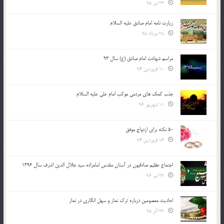
23 تیر 95
زیارت نامه امام صادق علیه السلام
28 مرداد 95
مراسم شهادت امام صادق (ع) سال 93
10 فروردین 94
جذب کمک های مردمی موکب امام علی علیه السلام
11 شهریور 96
50 نکته برای ازدواج موفق
16 فروردین 94
اجتماع عظیم صادقیون در آستان مقدس امامزاده سید جلال الدین اشرف سال 1396
29 تیر 96
احادیث معصومین درباره ترک نماز و سهل انگاری در نماز
29 آذر 95