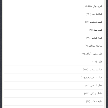
شرح دیوان حافظ
(11)
شناخت امام
(440)
شهید دستغیب
(38)
شیخ مفید
(42)
شیعه شناسی
(69)
صحیفه سجادیه
(4)
طب سنتی و گیاهی
(147)
ظهور
(334)
عبادات اسلامی
(627)
عبادات و فروع دین
(34)
عقاید اسلامی
(70)
علما و بزرگان
(224)
علوم اسلامی
(43)