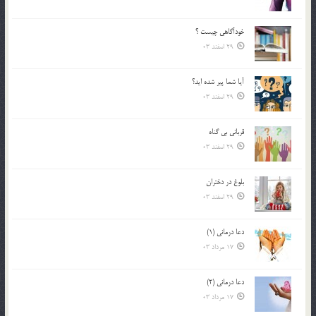
خودآگاهى چيست ؟
29 اسفند 03
آیا شما پیر شده اید؟
29 اسفند 03
قرباني بي گناه
29 اسفند 03
بلوغ در دختران
29 اسفند 03
دعا درمانی (1)
17 مرداد 03
دعا درمانی (2)
17 مرداد 03