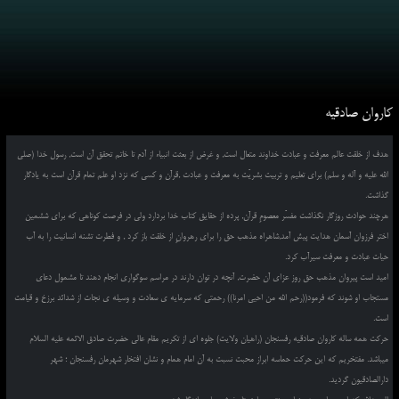
کاروان صادقیه
هدف از خلقت عالم معرفت و عبادت خداوند متعال است, و غرض از بعثت انبیاء از آدم تا خاتم تحقق آن است, رسول خدا (صلی
الله علیه و آله و سلم) برای تعلیم و تربیت بشریّت به معرفت و عبادت ,قرآن و کسی که نزد او علم تمام قرآن است به یادگار
گذاشت.
هرچند حوادث روزگار نگذاشت مفسّر معصومِ قرآن, پرده از حقایق کتاب خدا بردارد ولی در فرصت کوتاهی که برای ششمین
اختر فرزوان آسمان هدایت پیش آمد,شاهراه مذهب حق را برای رهروانِ از خلقت باز کرد , و فطرت تشنه انسانیت را به آب
حیات عبادت و معرفت سیرآب کرد.
امید است پیروان مذهب حق روز عزای آن حضرت, آنچه در توان دارند در مراسم سوگواری انجام دهند تا مشمول دعای
مستجاب او شوند که فرمود((رحم الله من احیی امرنا)) رحمتی که سرمایه ی سعادت و وسیله ی نجات از شدائد برزخ و قیامت
است.
حرکت همه ساله کاروان صادقیه رفسنجان (راهیان ولایت) جلوه ای از تکریم مقام عالی حضرت صادق الائمه علیه السلام
میباشد. مفتخریم که این حرکت حماسه ابراز محبت نسبت به آن امام همام و نشان افتخار شهرمان رفسنجان ؛ شهر
دارالصادقیون گردید.