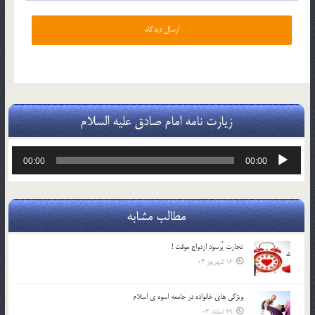
زیارت نامه امام صادق علیه السلام
پخش‌کننده
00:00
00:00
صوت
مطالب مشابه
تجارت پُرسود ازدواج موقت !
16 شهریور 04
ويژگي هاي خانواده در جامعه اسوه ي اسلام
29 اسفند 03