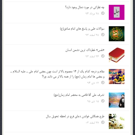
چه نظراتی در مورد دجال وجود دارد؟
28 مرداد 94
سوالات طبی و پاسخ های امام صادق(ع)
28 اسفند 93
«نفس» خطرناک ترین دشمن انسان
26 اسفند 93
مقام و درجه كدام يك از 14 معصوم بالاتر است چون بعضي امام علي ـ عليه السلام ـ
و بعضي ها امام زمان (عج) را از همه بالاتر مي دانند چرا؟
12 دی 94
تشرف علي آقا قاضي به محضر امام زمان(عج)
15 دی 95
طرح همگانی خواندن دعای فرج در لحظه تحویل سال
27 اسفند 03