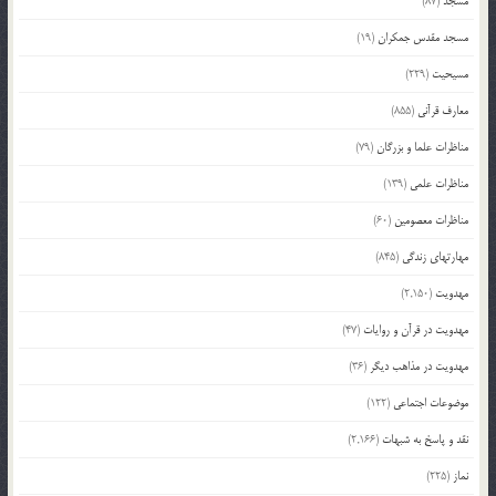
مسجد
(87)
مسجد مقدس جمکران
(19)
مسیحیت
(229)
معارف قرآنی
(855)
مناظرات علما و بزرگان
(79)
مناظرات علمی
(139)
مناظرات معصومین
(60)
مهارتهای زندگی
(845)
مهدویت
(2,150)
مهدویت در قرآن و روایات
(47)
مهدویت در مذاهب دیگر
(36)
موضوعات اجتماعی
(122)
نقد و پاسخ به شبهات
(2,166)
نماز
(225)