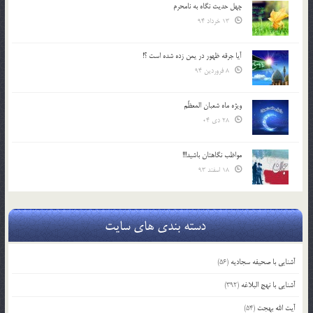
چهل حدیث نگاه به نامحرم
13 خرداد 94
آیا جرقه ظهور در یمن زده شده است ؟!
8 فروردین 94
ویژه ماه شعبان المعظّم
28 دی 04
مواظب نگاهتان باشید!!!
18 اسفند 93
دسته بندی های سایت
آشنایی با صحیفه سجادیه
(56)
آشنایی با نهج البلاغه
(392)
آیت الله بهجت
(54)