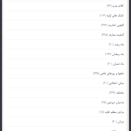
کلام جدید
(34)
کمک های اولیه
(116)
گلچین احادیث
(372)
گنجینه معارف
(495)
ماه رجب
(20)
ماه رمضان
(176)
ماه شعبان
(20)
ماهها و روزهای خاص
(745)
مبانی اعتقادی
(20)
مختلف
(367)
مدعیان دروغین
(25)
مراجع معظم تقلید
(15)
مردان
(40)