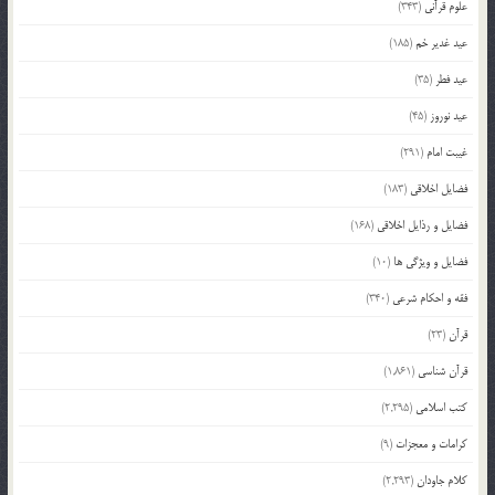
علوم قرآنی
(343)
عید غدیر خم
(185)
عید فطر
(35)
عید نوروز
(45)
غیبت امام
(291)
فضایل اخلاقی
(183)
فضایل و رذایل اخلاقی
(168)
فضایل و ویژگی ها
(10)
فقه و احکام شرعی
(340)
قرآن
(23)
قرآن شناسی
(1,861)
کتب اسلامی
(2,295)
کرامات و معجزات
(9)
کلام جاودان
(2,293)