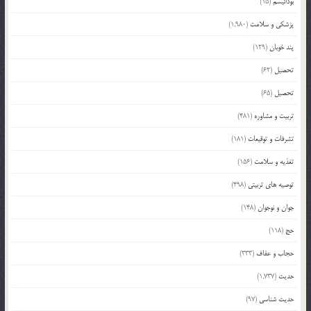
بودائیسم
(15)
پزشکی و سلامت
(1,980)
پند خوبان
(129)
تحصیل
(62)
تحصیل
(65)
تربیت و مشاوره
(481)
تشرفات و توقیعات
(181)
تغذیه و سلامت
(156)
توصیه های تربیتی
(498)
جوان و نوجوان
(148)
حج
(118)
حجاب و عفاف
(333)
حدیث
(1,737)
حدیث شناسی
(97)