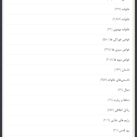
خانواده
(227)
خانواده
(2,682)
خانواده مهدوی
(22)
خواص خوراکی ها
(550)
خواص سبزی ها
(228)
خواص میوه ها
(308)
داستان
(146)
دانستنی‌های خانواده
(357)
دجال
(29)
دعاها و زیارت
(19)
رذایل اخلاقی
(252)
رژیم های غذایی
(209)
روز قدس
(31)