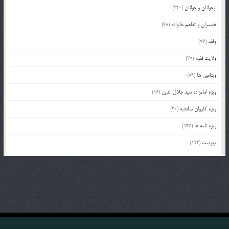
نوجوانان و جوانان
(440)
همسران و تفاهم خانواده
(68)
وقف
(77)
ولایت فقیه
(37)
ویتامین ها
(89)
ویژه امامزاده سید جلال الدین
(16)
ویژه کاروان صادقیه
(30)
ویژه نامه ها
(135)
یهودیت
(194)