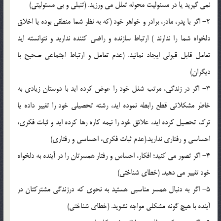
نمي گيريد يا در مسئوليت محوله تعلل مي ورزيد. (تنبلي و بي مسئوليتي)
‏2- اگر با پدر، مادر، برادر و خواهر خود (که به نظر شما منطقي بوده يا اخلاق
دلخواه شما را ندارند ‏) ارتباط سازنده و راضي کننده نداريد و نتوانسته ايد
تعامل قابل قبولي ايجاد نمائيد. (عدم تعامل و ارتباط اجتماعي صحيح با
ديگران)
‏3- اگر در زندگي، مرتب شغل خود را عوض کرده ايد با دوستان زيادي به
خاطر مشکلاتي قطع رابطه نموده ايد، رشته تحصيلي خود را تغيير داده يا
ترک تحصيل کرده ايد، علائق خود را نيمه کاره رها کرده ايد و ثبات فکري،
احساسي و رفتاري نداريد.(عدم ثبات فکري، احساسي و رفتاري)
‏4- اگر تصور مي کنيد؛ افکار، احساس و رفتار همسرتان را در آينده به دلخواه
خود تغيير مي دهيد. (خطاي شناختي)
5- اگر به دنبال همسر مناسبي هستيد به نحوي که درزندگي مشترکتان در
آينده با هيچ گونه مشکلي مواجه نشويد. (خطاي شناختي)