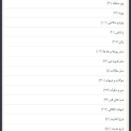
روز مباهله
(41)
روزه
(93)
روزه و سلامتی
(101)
زرتشتی
(40)
زنان
(317)
سایر روزها و ماه ها
(103)
سایر فروع دین
(72)
سایر مقالات
(5)
سوالات و شبهات
(420)
سیر و سلوک
(274)
شب های قدر
(46)
شبهات اخلاقی
(217)
شرح احادیث
(51)
شرح حدیث
(550)