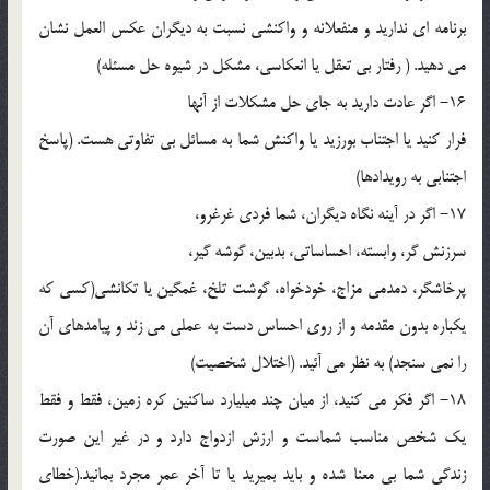
برنامه اي نداريد و منفعلانه و واکنشي نسبت به ديگران عکس العمل نشان
مي دهيد. ( ‏رفتار بي تعقل يا انعکاسي، مشکل در شيوه حل مسئله)
16- اگر عادت داريد به جاي حل مشکلات از آنها
‏فرار کنيد يا اجتناب بورزيد ‏يا واکنش شما به مسائل بي تفاوتي هست. (پاسخ
اجتنابي به رويدادها)
17- ‏اگر در آينه نگاه ديگران، شما فردي غرغرو،
‏سرزنش گر، وابسته، احساساتي، بدبين، گوشه گير،
پرخاشگر، دمدمي مزاج، خودخواه، گوشت تلخ، غمگين يا تکانشي(کسي که
يکباره بدون مقدمه و از روي احساس دست به عملي مي زند و پيامدهاي آن
را نمي سنجد) به نظر مي آئيد. (اختلال شخصيت)
18- اگر فکر مي کنيد، از ميان چند ميليارد ساکنين کره زمين، فقط و فقط
يک شخص مناسب شماست و ارزش ازدواج دارد و در غير اين صورت
زندگي شما بي معنا شده و بايد بميريد يا تا آخر عمر مجرد بمانيد.(خطاي