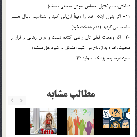
شناختي، عدم کنترل احساس، هوش هيجاني ضعيف)
19- اگر بدون اينکه خود را دقيقاً ارزيابي کنيد و بشناسيد، دنبال همسر
مناسب مي گرديد. (عدم شناخت خود)
20- اگر وضعيت فعلي تان راضي کننده نيست و براي رهايي و فرار از
موقعيت، اقدام به ازدواج مي کنيد. (مشکل در شيوه حل مسئله)
منبع:نشريه پيام پزشک، شماره 47.
مطالب مشابه