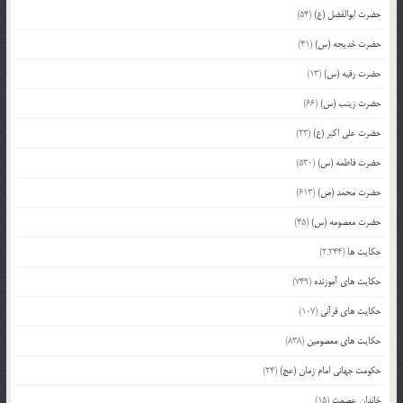
حضرت ابوالفضل (ع)
(54)
حضرت خدیجه (س)
(41)
حضرت رقیه (س)
(13)
حضرت زینب (س)
(66)
حضرت علی اکبر (ع)
(23)
حضرت فاطمه (س)
(530)
حضرت محمد (ص)
(613)
حضرت معصومه (س)
(45)
حکایت ها
(2,244)
حکایت های آموزنده
(749)
حکایت های قرآنی
(107)
حکایت های معصومین
(838)
حکومت جهانی امام زمان (عج)
(24)
خاندان عصمت
(15)