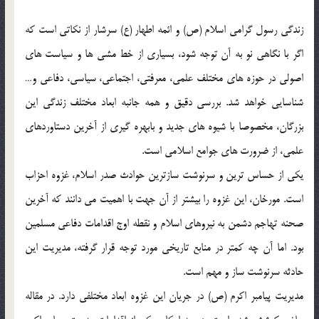
زندگى رسول گرامى اسلام (ص) و ائمه اطهار (ع) سرشار از نکاتى است که
اگر با نگاهى نو به آن توجه شود، بسیارى از خط مشى ها و سیاست هاى
اصولى در حوزه هاى مختلف علمى، معرفتى، اجتماعى، سیاسى، دفاعى و…
شناسایى خواهد شد. بررسى دقیق و همه جانبه ابعاد مختلف زندگى این
بزرگان، مخصوصا با شیوه هاى جدید و بابهره گیرى از آخرین دستاوردهاى
علمى، از ضرورت هاى جوامع اسلامى است.
یکى از حساس ترین و سرنوشت سازترین حوادث صدر اسلام، غزوه احزاب
است. مورخان، این غزوه را بیشتر از آن جهت با اهمیت مى دانند که آخرین
صحنه تهاجم دشمن به نیروهاى اسلام و نقطه اوج اقدامات دفاعى مسلمین
بود. اما آن چه کمتر در منابع تاریخى مورد توجه قرار گرفته، مدیریت این
حادثه سرنوشت ساز و مهم است.
مدیریت پیامبر اکرم (ص) در جریان این غزوه ابعاد مختلفى دارد. در مقاله