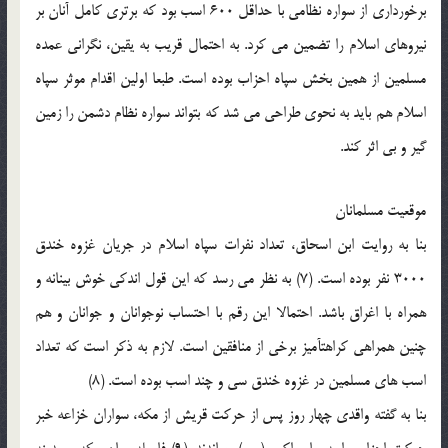
برخوردارى از سواره نظامى با حداقل 600 اسب بود که برترى کامل آنان بر
نیروهاى اسلام را تضمین مى کرد. به احتمال قریب به یقین، نگرانى عمده
مسلمین از همین بخش سپاه احزاب بوده است. طبعا اولین اقدام موثر سپاه
اسلام هم باید به نحوى طراحى مى شد که بتواند سواره نظام دشمن را زمین
گیر و بى اثر کند.
موقعیت مسلمانان
بنا به روایت ابن اسحاق، تعداد نفرات سپاه اسلام در جریان غزوه خندق
3000 نفر بوده است. (7) به نظر مى رسد که این قول اندکى خوش بینانه و
همراه با اغراق باشد. احتمالا این رقم با احتساب نوجوانان و جوانان و هم
چنین همراهى کراهتآمیز برخى از منافقین است. لازم به ذکر است که تعداد
اسب هاى مسلمین در غزوه خندق سى و چند اسب بوده است. (8)
بنا به گفته واقدى چهار روز پس از حرکت قریش از مکه، سواران خزاعه خبر