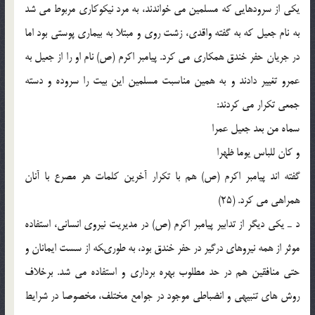
یکى از سرودهایى که مسلمین مى خواندند، به مرد نیکوکارى مربوط مى شد
به نام جعیل که به گفته واقدى، زشت روى و مبتلا به بیمارى پوستى بود اما
در جریان حفر خندق همکارى مى کرد. پیامبر اکرم (ص) نام او را از جعیل به
عمرو تغییر دادند و به همین مناسبت مسلمین این بیت را سروده و دسته
جمعى تکرار مى کردند:
سماه من بعد جعیل عمرا
و کان للباس یوما ظهرا
گفته اند پیامبر اکرم (ص) هم با تکرار آخرین کلمات هر مصرع با آنان
همراهى مى کرد. (25)
د ـ یکى دیگر از تدابیر پیامبر اکرم (ص) در مدیریت نیروى انسانى، استفاده
موثر از همه نیروهاى درگیر در حفر خندق بود، به طورىکه از سست ایمانان و
حتى منافقین هم در حد مطلوب بهره بردارى و استفاده مى شد. برخلاف
روش هاى تنبیهى و انضباطى موجود در جوامع مختلف، مخصوصا در شرایط