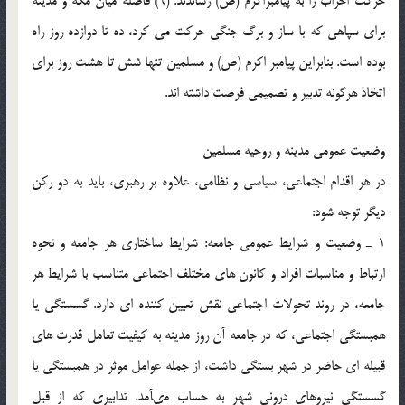
حرکت احزاب را به پیامبراکرم (ص) رساندند. (9) فاصله میان مکه و مدینه
براى سپاهى که با ساز و برگ جنگى حرکت مى کرد، ده تا دوازده روز راه
بوده است. بنابراین پیامبر اکرم (ص) و مسلمین تنها شش تا هشت روز براى
اتخاذ هرگونه تدبیر و تصمیمى فرصت داشته اند.
وضعیت عمومى مدینه و روحیه مسلمین
در هر اقدام اجتماعى، سیاسى و نظامى، علاوه بر رهبرى، باید به دو رکن
دیگر توجه شود:
1 ـ وضعیت و شرایط عمومى جامعه: شرایط ساختارى هر جامعه و نحوه
ارتباط و مناسبات افراد و کانون هاى مختلف اجتماعى متناسب با شرایط هر
جامعه، در روند تحولات اجتماعى نقش تعیین کننده اى دارد. گسستگى یا
همبستگى اجتماعى، که در جامعه آن روز مدینه به کیفیت تعامل قدرت هاى
قبیله اى حاضر در شهر بستگى داشت، از جمله عوامل موثر در همبستگى یا
گسستگى نیروهاى درونى شهر به حساب مىآمد. تدابیرى که از قبل