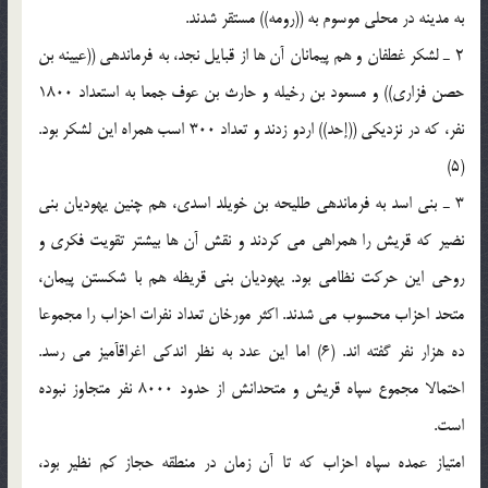
به مدینه در محلى موسوم به ((رومه)) مستقر شدند.
2 ـ لشکر غطفان و هم پیمانان آن ها از قبایل نجد، به فرماندهى ((عیینه بن
حصن فزارى)) و مسعود بن رخیله و حارث بن عوف جمعا به استعداد 1800
نفر، که در نزدیکى ((إحد)) اردو زدند و تعداد 300 اسب همراه این لشکر بود.
(5)
3 ـ بنى اسد به فرماندهى طلیحه بن خویلد اسدى، هم چنین یهودیان بنى
نضیر که قریش را همراهى مى کردند و نقش آن ها بیشتر تقویت فکرى و
روحى این حرکت نظامى بود. یهودیان بنى قریظه هم با شکستن پیمان،
متحد احزاب محسوب مى شدند. اکثر مورخان تعداد نفرات احزاب را مجموعا
ده هزار نفر گفته اند. (6) اما این عدد به نظر اندکى اغراقآمیز مى رسد.
احتمالا مجموع سپاه قریش و متحدانش از حدود 8000 نفر متجاوز نبوده
است.
امتیاز عمده سپاه احزاب که تا آن زمان در منطقه حجاز کم نظیر بود،