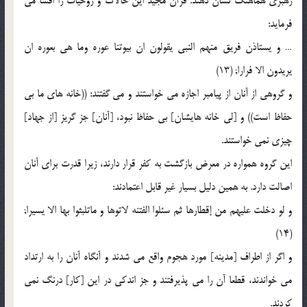
رهبرى هماهنگ نشان دهند. قرآن مجید این حالات و روحیات را افشا مى
فرماید:
… و یستاذن فریق منهم النبى یقولون ان بیوتنا عوره وما هى بعوره ان
یریدون الا فرارا; (13)
و گروهى از آنان از پیامبر اجازه مى خواستند و مى گفتند: ((خانه هاى ما بى
حفاظ است)) و [لى خانه هایشان] بى حفاظ نبود، [آنان] جز گریز [از جهاد]
چیزى نمى خواستند.
این گروه همواره در معرض بازگشت به کفر قرار دارند، زیرا قدرت براى آنان
اصالت دارد. به همین دلیل بسیار غیر قابل اعتمادند:
و لو دخلت علیهم من إقطارها ثم سئلوا الفتنه لاتوها و ماتلبثوا بها الا یسیرا;
(14)
و اگر از اطراف [مدینه] مورد هجوم واقع مى شدند و آنگاه آنان را به ارتداد
مى خواندند، قطعا آن را مى پذیرفتند و جز اندکى در این [کار] درنگ نمى
کردند.