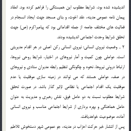
اندیشیده شده بود، شرایط مطلوب این همبستگى را فراهم کرده بود. انعقاد
پیمان نامه عمومى مدینه، عقد اخوت، و بناى مسجد جهت ایجاد انسجام در
فعالیت هاى مختلف جامعه از جمله اقداماتى بود که پیامبراکرم (ص) جهت
تحقق شرایط وحدت اجتماعى اندیشیده بودند.
2 ـ وضعیت نیروى انسانى: نیروى انسانى رکن اصلى در هر اقدام مدیریتى
است. عواملى چون کمیت و آمار نیروهاى در اختیار، شرایط روحى نیروها،
ارتباط درونى نیروها، نحوه و چگونگى تنظیم رابطه مدیران ستادى و نیروهاى
در صف، عواملى هستند که مى توانند در زمینه سازى موفقیت یا عدم
موفقیت یک اقدام اجتماعى یا نظامى تإثیر گذار باشد. در صورت تحقق
شرایط مطلوب نسبت به دو عامل فوق، نفش رهبرى و مدیریت به عنوان
عامل هماهنگى و بهره بردارى از شرایط اجتماعى مناسب و نیروى انسانى
آماده، موضوعیت خواهدیافت.
پس از انتشار خبر حرکت احزاب در مدینه، جو عمومى شهر دستخوش تلاطم