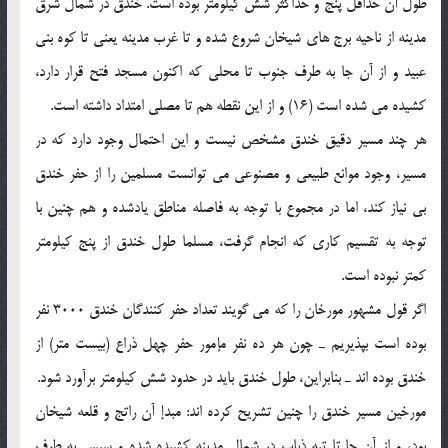
طول آن حداقل پنج و حداکثر شش کیلومتر بوده است. خندق در شمال شرق
مدینه از ناحیه برج هاى شیخان شروع شده و تا غرب مدینه یعنى تا کوه بنى
عبید و از آن جا به طرف جنوب تا محلى که اکنون مسجد فتح قرار دارد،
کشیده مى شده است (16) و از این نقطه هم تا مصلى امتداد داشته است.
هر چند مسیر دقیق خندق مشخص نیست و این احتمال وجود دارد که در
مسیر، وجود موانع طبیعى و مصنوعى مى توانست مسلمین را از حفر خندق
بى نیاز کند، اما در مجموع با توجه به فاصله مناطق یادشده و هم چنین با
توجه به تقسیم کارى که انجام گرفت، مسلما طول خندق از پنج کیلومتر
کمتر نبوده است.
اگر قول مشهور مورخان را که مى گویند تعداد حفر کنندگان خندق 3000 نفر
بوده است بپذیریم ـ چون هر ده نفر مإمور حفر چهل ذراع (بیست متر) از
خندق بوده اند ـ بنابراین، طول خندق باید در حدود شش کیلومتر برآورد شود.
مورخین مسیر خندق را چنین تشریح کرده اند: مبدإ آن راتج و قلعه شیخان
بود، و از آن جا تا تپه ذباب در شمال مدینه کشیده شده و سپس به طرف