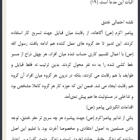
اثبات این مدعا است. (19)
نقشه احتمالى خندق
پیامبر اکرم (ص) آگاهانه، از رقابت میان قبایل جهت تسریع کار استفاده
کردند. این تدبیر تا حد گروه هاى عمل کننده هم ادامه یافت. رسول الله
(ص) با اعمال تقسیم کارى حساب شده میان افراد، هر چهل ذراع از مسیر
خط کشى شده را به ده نفر محول کردند. بدین ترتیب نه فقط قبایل و
طوایف با هم رقابت مى کردند، بلکه در درون هر گروه میان افراد آن گروه
هم رقابت ایجاد مى شد. ضمن این که حوزه کار هر گروه کاملا مشخص بود
و تداخلى در مسئولیت ها هم پیش نمىآمد.
اقدامات انگیزشى پیامبر (ص)
یکى از تدابیر پیامبراکرم (ص) جهت پیشبرد هر چه سریع تر حفر خندق، توجه
دادن مسلمین به اصول اعتقادى و مخصوصا آخرت بود. با تعلیم این اصل
سازنده که زندگى حقیقى حیات اخروى است و زندگى دنیوى گذرا و بى اعتبار