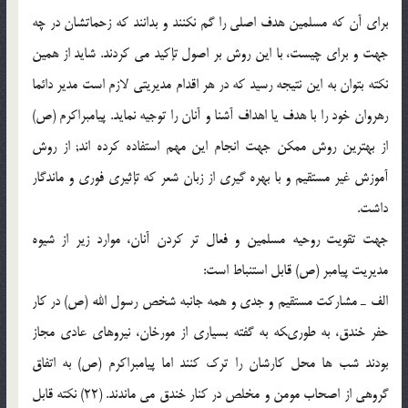
براى آن که مسلمین هدف اصلى را گم نکنند و بدانند که زحماتشان در چه
جهت و براى چیست، با این روش بر اصول تإکید مى کردند. شاید از همین
نکته بتوان به این نتیجه رسید که در هر اقدام مدیریتى لازم است مدیر دائما
رهروان خود را با هدف یا اهداف آشنا و آنان را توجیه نماید. پیامبراکرم (ص)
از بهترین روش ممکن جهت انجام این مهم استفاده کرده اند; از روش
آموزش غیر مستقیم و با بهره گیرى از زبان شعر که تإثیرى فورى و ماندگار
داشت.
جهت تقویت روحیه مسلمین و فعال تر کردن آنان، موارد زیر از شیوه
مدیریت پیامبر (ص) قابل استنباط است:
الف ـ مشارکت مستقیم و جدى و همه جانبه شخص رسول الله (ص) در کار
حفر خندق، به طورىکه به گفته بسیارى از مورخان، نیروهاى عادى مجاز
بودند شب ها محل کارشان را ترک کنند اما پیامبراکرم (ص) به اتفاق
گروهى از اصحاب مومن و مخلص در کنار خندق مى ماندند. (22) نکته قابل