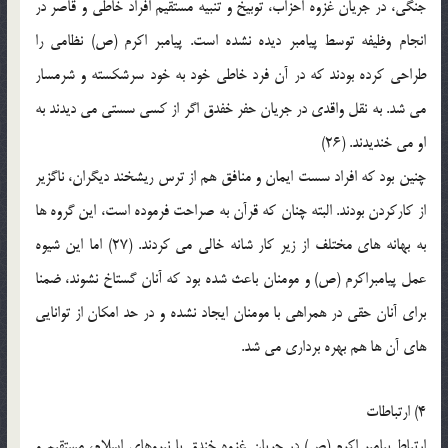
جنگى، در جریان غزوه احزاب، توبیخ و تنبیه مستقیم افراد خاطى و قاصر در
انجام وظیفه توسط پیامبر دیده نشده است. پیامبر اکرم (ص) نظامى را
طراحى کرده بودند که در آن فرد خاطى خود به خود سرشکسته و شرمسار
مى شد. به نقل واقدى در جریان حفر خفدق اگر از کسى سستى مى دیدند به
او مى خندیدند. (26)
چنین بود که افراد سست ایمان و منافق هم از ترس ریشخند دیگران، ناگزیر
از کارکردن بودند. البته چنان که قرآن به صراحت فرموده است، این گروه ها
به بهانه هاى مختلف از زیر کار شانه خالى مى کردند. (27) اما این شیوه
عمل پیامبراکرم (ص) و مومنان باعث شده بود که آنان گستاخ نشوند، ضمنا
براى آنان حقى در همراهى با مومنان ایجاد نشده و در حد امکان از توانایى
هاى آن ها هم بهره بردارى مى شد.
4) ارتباطات
ارتباط پیامبر اکرم (ص) در جریان غزوه خندق با نیروهاى اسلام، مستقیم و