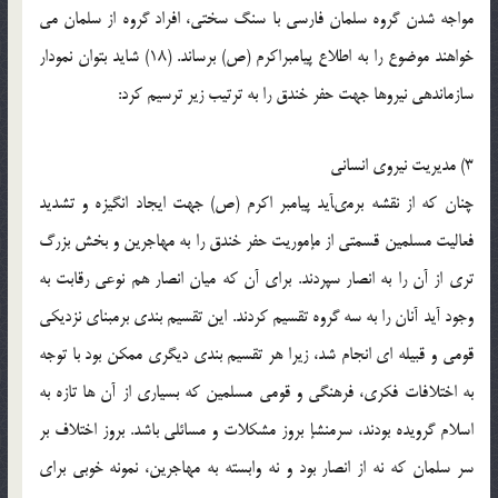
مواجه شدن گروه سلمان فارسى با سنگ سختى، افراد گروه از سلمان مى
خواهند موضوع را به اطلاع پیامبراکرم (ص) برساند. (18) شاید بتوان نمودار
سازماندهى نیروها جهت حفر خندق را به ترتیب زیر ترسیم کرد:
3) مدیریت نیروى انسانى
چنان که از نقشه برمىآید پیامبر اکرم (ص) جهت ایجاد انگیزه و تشدید
فعالیت مسلمین قسمتى از مإموریت حفر خندق را به مهاجرین و بخش بزرگ
ترى از آن را به انصار سپردند. براى آن که میان انصار هم نوعى رقابت به
وجود آید آنان را به سه گروه تقسیم کردند. این تقسیم بندى برمبناى نزدیکى
قومى و قبیله اى انجام شد، زیرا هر تقسیم بندى دیگرى ممکن بود با توجه
به اختلافات فکرى، فرهنگى و قومى مسلمین که بسیارى از آن ها تازه به
اسلام گرویده بودند، سرمنشإ بروز مشکلات و مسائلى باشد. بروز اختلاف بر
سر سلمان که نه از انصار بود و نه وابسته به مهاجرین، نمونه خوبى براى