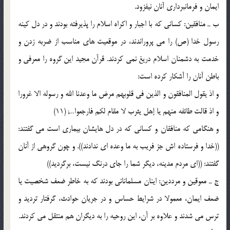
ایمان و فرمانبردارى آنان نیفزود.
ب ـ منافقین: کسانى که با اجبار و اکراه اسلام را پذیرفته بودند و در دل کینه
رسول خدا (ص) را مى پروراندند، در موقعیت هاى مناسب از ضربه زدن و
خدمت به دشمنان اسلام دریغ نمى کردند. قرآن مجید این گروه را معرفى و
باطن آنان را آشکار کرده است:
و اذ یقول المنافقون و الذین فى قلوبهم مرض ما وعدنا الله و رسوله الا غرورا
و اذ قالت طائفه منهم یا إهل یثرب لا مقام لکم فارجعوا…; (11)
و هنگامى که منافقان و کسانى که در دل هایشان بیمارى است مى گفتند:
((خدا و فرستاده اش جز فریب به ما وعده اى ندادند)). و چون گروهى از آنان
گفتند: ((اى مردم مدینه، دیگر شما را جاى درنگ نیست، برگردید))
ج ـ معوقین و مرددین: اینان مسلمانانى بودند که به خاطر ضعف شخصیت یا
ضعف ایمان، معمولا در شرایط حساس و در جریان حوادث، گرفتار تردید و
ترس مى شدند و علاوه بر آن، این روحیه را به دیگران هم منتقل مى کردند.