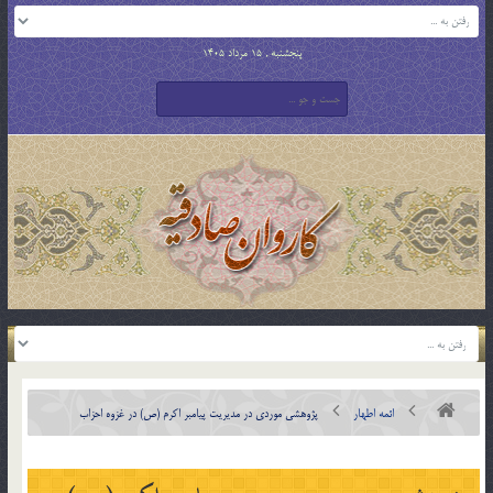
پنجشنبه , 15 مرداد 1405
ائمه اطهار
پژوهشى موردى در مدیریت پیامبر اکرم (ص) در غزوه احزاب