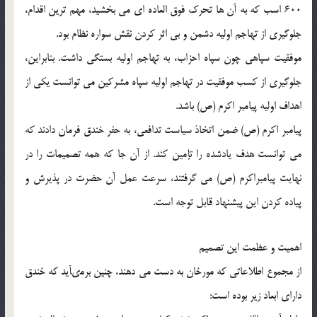
600 اسب که به آن ها تحرک فوق العاده اى مى بخشید، مهم ترین اقدام،
جلوگیرى از تهاجم اولیه دشمن و بى اثر کردن نقش سواره نظام بود.
موفقیت سپاهى چون سپاه احزاب، به تهاجم اولیه بستگى داشت. بنابراین،
جلوگیرى از کسب موفقیت در تهاجم اولیه سپاه مشرکین مى توانست یکى از
اهداف اولیه پیامبر اکرم (ص) باشد.
پیامبر اکرم (ص) ضمن اتخاذ سیاست تدافعى، به حفر خندق فرمان دادند که
مى توانست هدف یادشده را تإمین کند. از آن جا که همه تصمیمات را در
نهایت پیامبراکرم (ص) مى گرفتند، سرعت عمل آن حضرت در پذیرش و
پیاده کردن این پیشنهاد قابل توجه است.
اهمیت و عظمت این تصمیم
از مجموع اطلاعاتى که مورخان به دست مى دهند، چنین برمىآید که خندق
داراى ابعاد زیر بوده است: