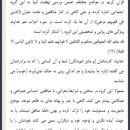
قرآن کریم در مواضع مختلف ضمن بررسى نهضت انبیا به این گروه
اجتماعى اشاره کرده، و حتى گاهى در کنار منافقین و تحت عنوان ((الذین
فى قلوبهم مرض)) از آن ها یاد کرده است. در سوره احزاب هم خداوند
ویژگى هاى روانى و شخصیتى این گروه را آشکار کرده است:
قد یعلم الله المعوقین منکم و القائلین لاخوانهم هلم الینا و لا تإتون الباس الا
قلیلا; (12)
خداوند کارشکنان [و مانع شوندگان] شما و آن کسانى را که به برادرانشان
مى گفتند: ((نزد ما بیایید)) و جز اندکى روى به جنگ نمىآورند [خوب] مى
شناسد.
معمولا این گروه در سختى و شرایط بحرانى، با منافقین احساس همراهى و
همگامى بیشتر مى کنند. گاهى با عذر و بهانه هاى به ظاهر موجه، موضع
مإموریت و مسئولیت خود را ترک کرده و چون باطنا منافق نیستند، یا به
جهت آینده نگرى و توجیه خود و دیگران، سعى مى کنند خودشان را با