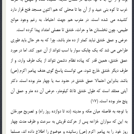
غرب تا کوه بنى عبید و از آن جا تا محلى که هم اکنون مسجد فتح قرار دارد
کشیده مى شده است. در مغرب هم جهت احتیاط، به رغم وجود موانع
طبیعى، چون نخلستان ها و حرات، خندق تا مصلى امتداد پیدا کرده است.
عرض و عمق خندق نباید کمتر از ده متر باشد، چرا که به هر حال باید طورى
طراحى مى شد که یک چابک سوار با اسب نتواند از آن عبور کند. اما در مورد
عمق خندق، همین قدر که پیاده نظام دشمن نتواند از یک طرف وارد، و از
طرف دیگر خندق خارج شود، مى توانست پاسخ گوى هدف پیامبر اکرم (ص)
باشد. بنابراین احتمالا عمق خندق در حدود سه یا چهار متر بوده است. دکتر
آیتى معتقد است که طول خندق 5/5 کیلومتر، عرض آن ده متر و عمق آن
پنج متر بوده است. (17)
با توجه به فاصله میان مکه و مدینه (ده تا دوازده روز راه) و تصریح مورخان
به این که سواران خزاعه پس از حرکت قریش به سرعت و ظرف مدت چهار
روز خود را به پیامبر اکرم (ص) رسانیده و موضوع را اطلاع داده اند، مسلما