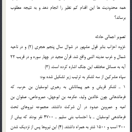
همه محدودیت ها این اقدام کم نظیر را انجام دهد و به نتیجه مطلوب
برساند؟
تصویر اجمالى حادثه
غزوه احزاب بنابر قول مشهور در شوال سال پنجم هجرى (2) و در ناحیه
شمال و غرب مدینه النبى واقع شد. قرآن مجید در چهار سوره و در قریب 22
آیه به مسائل مختلف این جنگ اشاره کرده است. (3)
سپاه مشرکین از سه لشکر به ترتیب زیر تشکیل شده بود:
1 ـ لشکر قریش و هم پیمانانش به رهبرى ابوسفیان بن حرب، که
فرماندهانى چون خالدبن ولید، عکرمه بن ابوجهل، عمروعاص، صفوان بن
امیه و عمروبن عبدود در آن شرکت داشتند. مجموعه نیروهاى تحت
فرماندهى ابوسفیان ـ با احتساب بنى سلیم ـ 4700 نفر بودند که بیش از
300 اسب و 1500 شتر به همراه داشتند. (4) این نیروها پس از نزدیک شدن