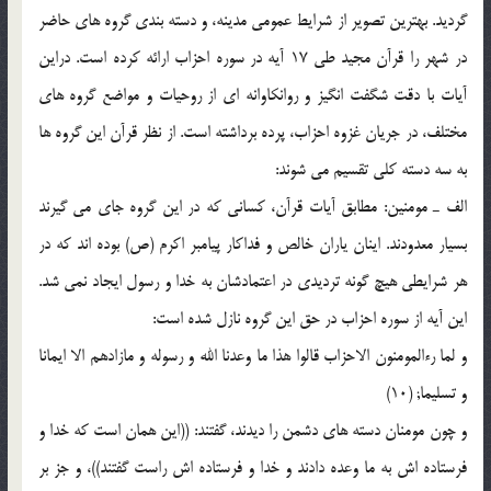
گردید. بهترین تصویر از شرایط عمومى مدینه، و دسته بندى گروه هاى حاضر
در شهر را قرآن مجید طى 17 آیه در سوره احزاب ارائه کرده است. دراین
آیات با دقت شگفت انگیز و روانکاوانه اى از روحیات و مواضع گروه هاى
مختلف، در جریان غزوه احزاب، پرده برداشته است. از نظر قرآن این گروه ها
به سه دسته کلى تقسیم مى شوند:
الف ـ مومنین: مطابق آیات قرآن، کسانى که در این گروه جاى مى گیرند
بسیار معدودند. اینان یاران خالص و فداکار پیامبر اکرم (ص) بوده اند که در
هر شرایطى هیچ گونه تردیدى در اعتمادشان به خدا و رسول ایجاد نمى شد.
این آیه از سوره احزاب در حق این گروه نازل شده است:
و لما رءالمومنون الاحزاب قالوا هذا ما وعدنا الله و رسوله و مازادهم الا ایمانا
و تسلیما; (10)
و چون مومنان دسته هاى دشمن را دیدند، گفتند: ((این همان است که خدا و
فرستاده اش به ما وعده دادند و خدا و فرستاده اش راست گفتند))، و جز بر