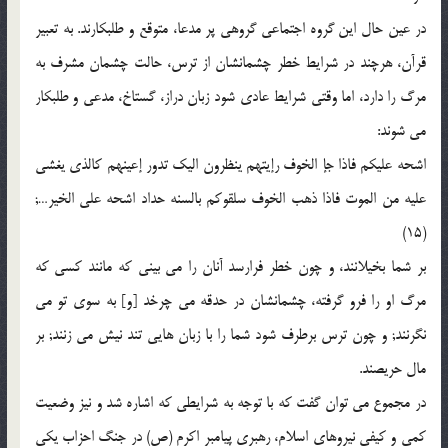
در عین حال این گروه اجتماعى گروهى پر مدعا، متوقع و طلبکارند. به تعبیر
قرآن، هرچند در شرایط خطر چشمانشان از ترس، حالت چشمان مشرف به
مرگ را دارد، اما وقتى شرایط عادى شود زبان دراز، گستاخ، مدعى و طلبکار
مى شوند:
اشحه علیکم فاذا جإ الخوف رإیتهم ینظرون الیک تدور إعینهم کالذى یغشى
علیه من الموت فاذا ذهب الخوف سلقوکم بالسنه حداد اشحه على الخیر…;
(15)
بر شما بخیلانند، و چون خطر فرارسد آنان را مى بینى که مانند کسى که
مرگ او را فرو گرفته، چشمانشان در حدقه مى چرخد [و] به سوى تو مى
نگرنند; و چون ترس برطرف شود شما را با زبان هایى تند نیش مى زنند; بر
مال حریصند.
در مجموع مى توان گفت که با توجه به شرایطى که اشاره شد و نیز وضعیت
کمى و کیفى نیروهاى اسلام، رهبرى پیامبر اکرم (ص) در جنگ احزاب یکى