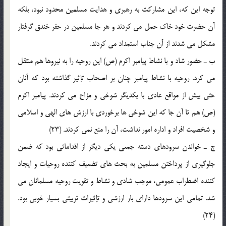
توجه این که، این مشارکت به رهبرى و هدایت مسلمین محدود نبود، بلکه
آن حضرت خود خاک حمل مى کردند و هر جا مسلمین در حفر خندق گرفتار
مشکل مى شدند از آن جناب استمداد مى کردند.
ب ـ حضور شاد و با نشاط پیامبر اکرم (ص) این روحیه را به نیروها هم منتقل
مى کرد. روحیه با نشاط پیامبر چنان بر اصحاب تإثیر گذاشته بود که آنان
حتى بیش از مواقع عادى با یکدیگر شوخى و مزاح مى کردند. پیامبر اکرم
(ص) هم تا آن جا که این شوخى ها برخوردى با ارزش هاى الهى و اسلامى
و شخصیت افراد و اداره امور نداشت، آن را منع نمى کردند. (23)
ج ـ خواندن سرودهاى دسته جمعى یکى دیگر از اقداماتى بود که ضمن
جلوگیرى از پرداختن مسلمین به بحث هاى تضعیف کننده روحیات و ایجاد
کننده اضطراب عمومى، موجب شادى و نشاط و تقویت روحیه مسلمانان مى
شد. تمامى این سرودها داراى بار ارزشى و تإثیرات تربیتى بسیار خوبى بود.
(24)