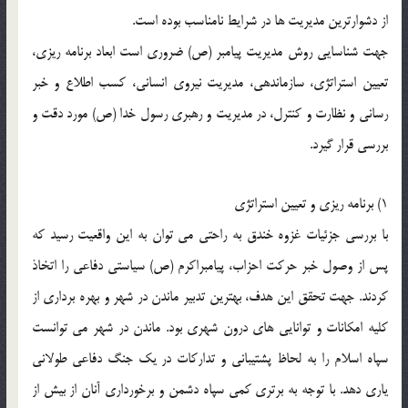
از دشوارترین مدیریت ها در شرایط نامناسب بوده است.
جهت شناسایى روش مدیریت پیامبر (ص) ضرورى است ابعاد برنامه ریزى،
تعیین استراتژى، سازماندهى، مدیریت نیروى انسانى، کسب اطلاع و خبر
رسانى و نظارت و کنترل، در مدیریت و رهبرى رسول خدا (ص) مورد دقت و
بررسى قرار گیرد.
1) برنامه ریزى و تعیین استراتژى
با بررسى جزئیات غزوه خندق به راحتى مى توان به این واقعیت رسید که
پس از وصول خبر حرکت احزاب، پیامبراکرم (ص) سیاستى دفاعى را اتخاذ
کردند. جهت تحقق این هدف، بهترین تدبیر ماندن در شهر و بهره بردارى از
کلیه امکانات و توانایى هاى درون شهرى بود. ماندن در شهر مى توانست
سپاه اسلام را به لحاظ پشتیبانى و تدارکات در یک جنگ دفاعى طولانى
یارى دهد. با توجه به برترى کمى سپاه دشمن و برخوردارى آنان از بیش از