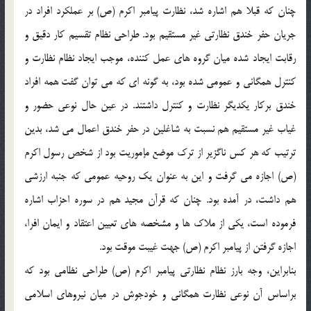
چنان که قبلا هم اشاره شد، نظارت پیامبر اکرم (ص) بر عملکرد افراد در
جریان حفر خندق نظارتى غیر مستقیم بود. طراحى نظام تقسیم کار دقیق و
رقابت ایجاد شده میان گروه هاى عمل کننده، موجب ایجاد نظام نظارت و
کنترل همگانى و عمومى شده بود، به گونه اى که مى توان گفت همه افراد
خندق برکار یکدیگر نظارت و کنترل داشتند. در عین حال نوعى حضور و
غیاب غیر مستقیم هم نسبت به شاغلین در حفر خندق اعمال مى شد، بدین
ترتیب که هر کس ناگزیر از ترک موضع مإموریت بود از شخص رسول اکرم
(ص) اجازه مى گرفت و این به عنوان یک روحیه عمومى که جنبه ارزشى
هم داشت، در آمده بود. چنان که قرآن مجید هم در سوره احزاب اشاره
فرموده است، یکى از ملاک ها و مشخصه هاى تعیین اعتقاد و ایمان افرا،
اجازه گرفتن از پیامبر اکرم (ص) جهت غیبت موقت بود.
بنابراین، وجه بارز نظام نظارتى پیامبر اکرم (ص) طراحى نظامى بود که
براساس آن نوعى نظارت همگانى و خودجوش در میان نیروهاى اسلامى