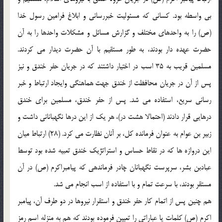
بى واسطه بود. کسانى که مسئولیت خبررسانى و ابلاغ فرامین رسول خدا
(ص) را به واحدهاى مختلف و گزارش مسائل و مشکلات واحدها را به آن
حضرت عهده دار بودند، به طور مستقیم با آن حضرت دیدار مى کردند.
مسلمین قریب به 35 اسب در اختیار داشتند که در جریان حفر خندق و نیز
پس از آن در جریان محافظت از خندق جهت هماهنگى وایجاد ارتباط و خبر
رسانى سریع، استفاده مى شد. پس از حفر خندق، مسلمین براى خندق
درهایى قرار دادند (احتمالا هشت در)، هر یک از این درها نگهبانانى داشت و
زبیر بن عوام به عنوان فرمانده کل، بر آنان نظارت مى کرد. (28) ارتباط میان
این دروازه ها که در نقاط حساس و استراتژیک خندق تعبیه شده بود توسط
عبادبن بشر، سرپرست نگهبانان چادر فرماندهى که پیامبراکرم (ص) در آن
مستقر بودند، با سرعت تمام و با استفاده از اسب انجام مى شد.
هم چنین پس از اتمام کار حفر خندق و استقرار نیروها در دو طرف آن، پیامبر
اکرم (ص) کلمات یا عباراتى را تعیین فرموده بودند که هم به منزله اسم رمز