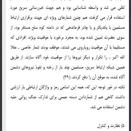
تلقى مى شد و واسطه شناسایى بود و هم جهت خبررسانى سریع مورد
استفاده قرار مى گرفت. هم چنین شعارهاى ویژه اى جهت برقرارى ارتباط
مسلمین با یکدیگر و با چادر فرماندهى که در دامنه کوه سلع مستقر بود، از
سوى حضرت تعیین شده بود. به مجرد برخورد با موقعیت ویژه، افرادى که
مستقیما با آن موقعیت رویاروى مى شدند، موظف بودند شعار خاصى ـ مثلا
الله اکبر ـ را تکرار و دیگر نیروها را از موقعیت خود آگاه سازند. از طریق
همین شبکه ارتباط سریع، مسلمین چند بار از رخنه و نفوذ نیروهاى دشمن
آگاه شده، به موقع آن را دفع کردند. (29)
نکته در خور توجه این که، همه این اسامى رمز و واژگان ارتباطى بار ارزشى
داشت. گاهى هم از شعاردادن دسته جمعى براى تدارک جنگ روانى علیه
دشمن استفاده مى شد.
5) نظارت و کنترل