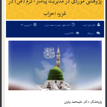
پژوهشى موردى در مدیریت پیامبر اکرم (ص) در
غزوه احزاب
خادم اهل البیت
ائمه اطهار
,
حضرت محمد (ص)
9 شهریور 94
0 دیدگاه
1636بازدید
پژوهشگر: دکتر علیمحمد ولوى