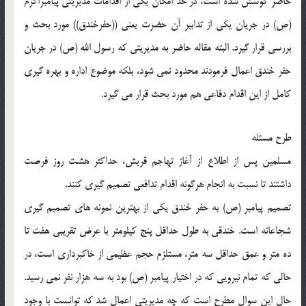
حاضر کوشش شده است، در حد امکان یکى از اقدامات مدیریتى پیامبراکرم
(ص) در جریان یکى از تدابیر آن حضرت یعنى ((حفرخندق)) مورد بحث و
بررسى قرار گیرد. البته مقاله حاضر به مدیریتى که رسول الله (ص) در جریان
حفر خندق اعمال فرمودند محدود نمى شود، بلکه موضوع اداره و بهره گیرى
کامل از این اقدام دفاعى هم مورد بحث قرار مى گیرد.
طرح مسئله
مسلمین پس از اطلاع از آغاز تهاجم قریش، حداکثر هشت روز فرصت
داشتند تا نسبت به انجام هرگونه اقدام تدافعى تصمیم گیرى کنند.
تصمیم پیامبر (ص) به حفر خندق یکى از بهترین نمونه هاى تصمیم گیرى
شجاعانه است. خندقى به طول حداقل پنج کیلومتر با عرض تقریبى هفت تا
ده متر و عمق حداقل سه متر، مستلزم حجم عظیمى از خاکبردارى است، در
حالى که تمام نیرویى که در اختیار پیامبر (ص) بود به سه هزار نفر نمى رسید.
حال این سوال مطرح است که چه مدیریتى اعمال شد که توانست با وجود