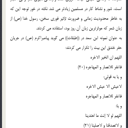
است، شور و نشاط کار در مسلمین زیادتر مى شد. نکته در خور توجه این که
به خاطر محدودیت زمانى و ضرورت تإثیر فورى سخن، رسول خدا (ص) از
زبان شعر که موثرترین زبان آن روز بود، استفاده مى کردند.
به عنوان نمونه ابن سعد در ((طبقات)) مى گوید پیامبراکرم (ص) در جریان
حفر خندق این بیت را تکرار مى کردند:
اللهم ان الخیر الاخره
فاغفر للانصار و المهاجره (20)
و یا به قولى:
لاعیش الا عیش الاخره
فاغفر للانصار و المهاجره
و یا:
اللهم لو لا إنت ما اهتدینا
و لاتصدقنا و لاصلینا (21)