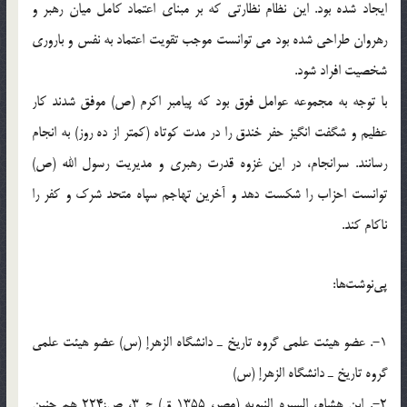
ایجاد شده بود. این نظام نظارتى که بر مبناى اعتماد کامل میان رهبر و
رهروان طراحى شده بود مى توانست موجب تقویت اعتماد به نفس و بارورى
شخصیت افراد شود.
با توجه به مجموعه عوامل فوق بود که پیامبر اکرم (ص) موفق شدند کار
عظیم و شگفت انگیز حفر خندق را در مدت کوتاه (کمتر از ده روز) به انجام
رسانند. سرانجام، در این غزوه قدرت رهبرى و مدیریت رسول الله (ص)
توانست احزاب را شکست دهد و آخرین تهاجم سپاه متحد شرک و کفر را
ناکام کند.
پی‌نوشت‌ها:
1-. عضو هیئت علمى گروه تاریخ ـ دانشگاه الزهرإ (س) عضو هیئت علمى
گروه تاریخ ـ دانشگاه الزهرإ (س)
2-. ابن هشام، السیره النبویه (مصر، 1355 ق) ج 3، ص;224 هم چنین