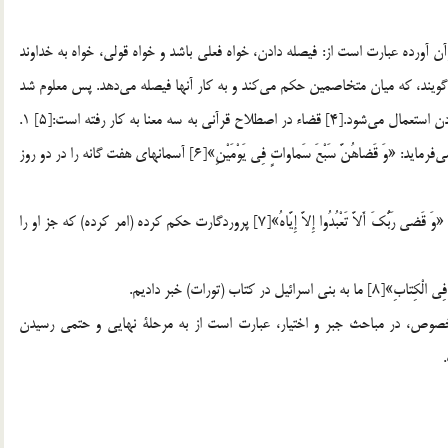
ورده عبارت است از: فيصله دادن، خواه فعلي باشد و خواه قولي، خواه به خداوند
نسبت داده شود يا به غير خدا.[3] قاضي را از اين جهت قاضي مي‎گويند، كه ميان متخاصمين حكم مي‎كند و به كار آنها فيصله مي‎دهد. پس معلوم شد
كه قضا، به معناي يكسره كردن و به انجام رساندن و داوري كردن استعمال مي‎شود.[4] قضاء در اصطلاح قرآني به سه معنا به كار رفته است:[5] 1.
قضاء به معناي خلق و آفرينش و پايان كار است. خداوند متعال مي‎فرمايد: «وَ قَضاهُنَّ سَبْعَ سَماواتٍ فِي يَوْمَيْنِ»[6] آسمانهاي هفت گانه را در دو روز
2. به معناي حكم الزامي كردن و واجب كردن. قرآن مي‎فرمايد: «وَ قَضى رَبُّكَ أَلاَّ تَعْبُدُوا إِلاَّ إِيَّاهُ»[7] پروردگارت حكم كرده (امر كرده) كه جز او را
خصوص، در مباحث جبر و اختيار، عبارت است از به مرحلة نهايي و حتمي رسيدن