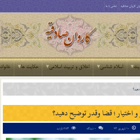
ان کاروان صادقیه
تماس با ما
یث
اسلام شناسی
اخلاق و تربیت اسلامی
حکایت ها
خانواده
 دهيد؟
 و اختيار ؛ قضا وقدر توضيح دهيد؟
10 شهریور 94
0 دیدگاه
1284بازدید