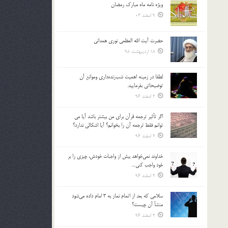
ویژه نامه ماه مبارک رمضان
بالا
9 اسفند 03
و
پایین
استفاده
حضرت آیت الله العظمی نوری همدانی
کنید.
18 اردیبهشت 98
لطفا در زمينه اهميت شب‌زنده‌داري وموانع آن
توضيحاتي بفرماييد.
2 اسفند 96
اگر تأثير ترجمه قرآن براي من بيشتر باشد آيا مي
توانم فقط ترجمه آن را بخوانم؟ آيا اشكالي ندارد؟
2 اسفند 96
خداوند نمي‌خواهد بيش از واجبات خودش، چيزي را بر
خود واجب كني…
2 اسفند 96
سلامي كه بعد از اتمام نماز به 3 امام داده مي‌شود
منشأ آن چيست؟
2 اسفند 96