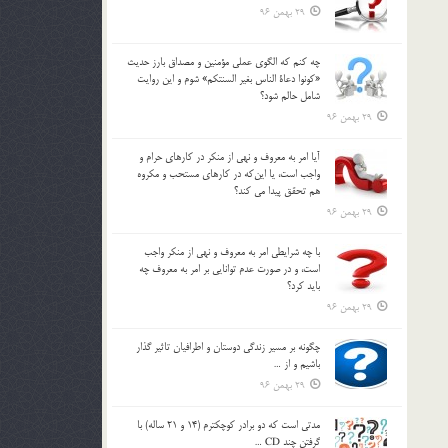
29 بهمن 96
چه كنم كه الگوي عملي مؤمنين و مصداق بارز حديث
«كونوا دعاة الناس بغير السنتكم» شوم و اين روايت
شامل حالم شود؟
29 بهمن 96
آيا امر به معروف و نهي از منكر در كارهاي حرام و
واجب است، يا اين‌كه در كارهاي مستحب و مكروه
هم تحقق پيدا مي كند؟
29 بهمن 96
با چه شرايطي امر به معروف و نهي از منکر واجب
است، و در صورت عدم توانايي بر امر به معروف چه
بايد کرد؟
29 بهمن 96
چگونه بر مسير زندگي دوستان و اطرافيان تاثير گذار
باشيم و از …
29 بهمن 96
مدتي است كه دو برادر كوچكترم (14 و 21 ساله) با
گرفتن چند CD …