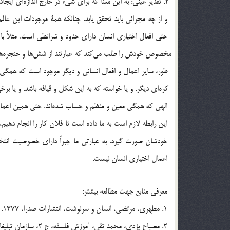
مخ
طور، ساير اعمال و افعال انساني و ديگر موجود است كه همگي د
اين رابطه لازم است به ما داده است تا فلان كار را انجام دهيم، 
خودشان صورت گيرد. به عبارتي ما جبراً داراي خصوصيت انتخ
اعمال اختياري انسان نيست.
معرفي منابع جهت مطالعه بيشتر:
1. مطهري، مرتضي، انسان و سرنوشت، انتشارات صدرا، ‌1377.
2. مصباح يزدي، محمد تقي، آموزش فلسفه، ج 2، سازمان تبليغات اسلامي، 1365.