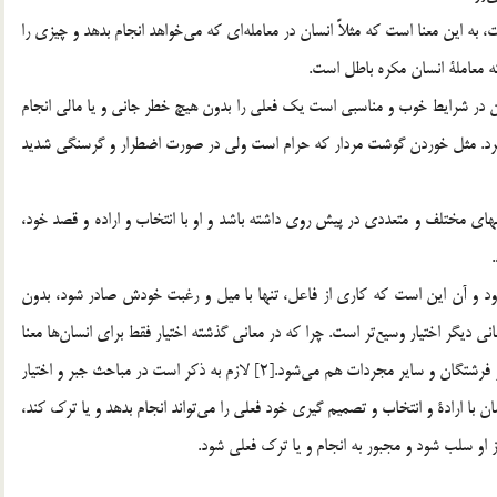
1. اختيار در مقابل اكراه: اين معنا كه در امور حقوقي مصطلح است، به اين معنا است كه مثلاًَ انسان در معامله‎اي كه مي‎خواهد انجام بدهد و چيزي را
كه معاملة انسان مكره باطل است.
نسان در شرايط خوب و مناسبي است يك فعلي را بدون هيچ خطر جاني و يا مالي انجام
دهد يا ترك مي‎كند، در مقابل فعلي كه با اضطرار انجام مي‎گيرد. مثل خوردن گوشت مردار كه حرام است ولي در صورت اضطرار و گرسنگي شديد
اههاي مختلف و متعددي در پيش روي داشته باشد و او با انتخاب و اراده و قصد خود،
 اختيار در مقابل جبر: گاهي اختيار در معناي وسيعي بكار مي‎رود و آن اين است كه كاري از فاعل، تنها با ميل و رغبت خودش صادر شود، بدون
اينكه از سوي عامل ديگري تحت فشار قرار بگيرد. اين معنا از معاني ديگر اختيار وسيع‎تر است. چرا كه در معاني گذشته اختيار فقط براي انسان‎ها معنا
داشت و داراي شرايطي بود.[1] امّا اين معنا از اختيار شامل خدا و فرشتگان و ساير مجردات هم مي‎شود.[2] لازم به ذكر است در مباحث جبر و اختيار
ز اختيار مراد است. در آنجا ثابت مي‎شود كه انسان با ارادة و انتخاب و تصميم گيري خود فعلي را مي‌تواند انجام بدهد و يا ترك كند،
او سلب شود و مجبور به انجام و يا ترك فعلي شود.