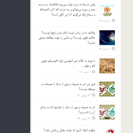
وقتي شب‌ها به بستر خواب مي‌روم بلافاصله سه مرتبه
حمد و سوره مي‌خوانم و سه مرتبه الله اكبر، الحمدالله
و سبحان‌الله مي‌گويم آيا اين كافي است؟
2 اسفند 96
وظايف ما در زمان غيبت امام زمان (عج) چيست؟
علائم ظهور چيست؟ و منابعي را جهت مطالعه معرفي
نماييد؟
2 اسفند 96
با توجه به كلام امير المؤمنين (ع): «اوصيكم بتقوي
الله و نظم …
2 اسفند 96
فرق بين امر به معروف و نهي از منكر با نصيحت و
موعظه چيست؟
29 بهمن 96
امر به معروف و نهي از منكر را توضيح داده و مراحل
آن را نام ببريد؟
29 بهمن 96
چگونه انتقاد كنيم كه طرف مقابل پرخاش نكند؟