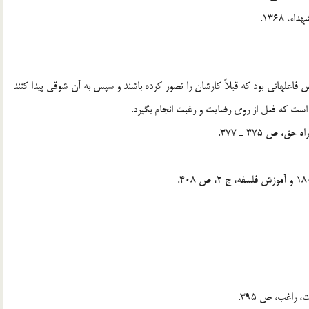
ص فاعلهائي بود كه قبلاً كارشان را تصور كرده باشند و سپس به آن شوقي پيدا كنند
ين است كه فعل از روي رضايت و رغبت انجام بگيرد.