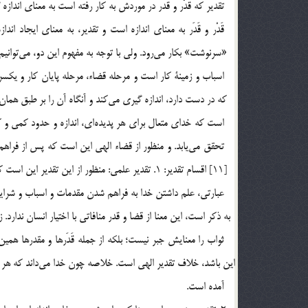
تقدير كه قَدْر و قَدَر در موردش به كار رفته است به معناي اندازه
«سرنوشت» 
است كه خداي متعال براي هر پديده‎
ثواب را معنايش جبر نيست؛ بلكه از جمله قَدَرها و مقدرها همي
آمده است.