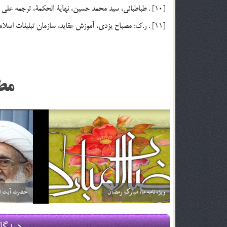
[10] . طباطبائي، سيد محمد حسين، نهاية الحكمة، ترجمه علي شيرواني، ج 3، ص 282.
[11] . ر.ك: مصباح يزدي، آموزش عقايد، سازمان تبليغات اسلامي، چاپ اول، 1370، ج 1، ص 180.
مط
اگر تأثير ترجمه قرآن براي من بيشتر باشد آيا مي توانم
خداوند نمي‌
فقط ترجمه آن را بخوانم؟ آيا اشكالي ندارد؟
2 اسفند 96
2 اسفند 96
دیدگا