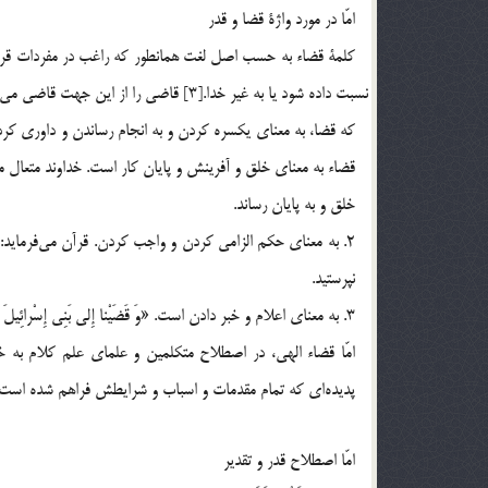
امّا در مورد واژة قضا و قدر
كلمة قضاء به حسب اصل لغت همانطور كه راغب در مفردات قرآن آ
خلق و به پايان رساند.
نپرستيد.
3. به معناي اعلام و خبر دادن است. «وَ قَضَيْنا إِلى بَنِي إِسْرائِيلَ فِي الْكِتابِ»[8] ما به بني اسرائيل در كتاب (تورات) خبر داديم.
امّا قضاء الهي، در اصطلاح متكلمين و علماي علم كلام به 
پديده‎اي كه تمام مقدمات و اسباب و شرايطش فراهم شده است.
امّا اصطلاح قدر و تقدير