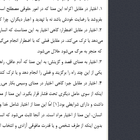
بفروشد با رضايت خودش باشد نه با تهديد و اجبار ديگران. چرا 
2. اختيار در مقابل اضطرار: گاهي اختيار به اين معناست كه ا
مي‎
كه منجر به مرگ مي‎شود حلال مي‎شود.
3. اختيار به معناي قصد و گزينش: به اين معنا كه آدم عاقل، ر
يكي از اين چند راه را برگزيند و فعلي را انجام دهد و يا ترك كند.
4.
انسان، اين معنا ا
بدون اينكه از طرف شخص و يا قدرت مافوقي آزادي و انتخاب از 