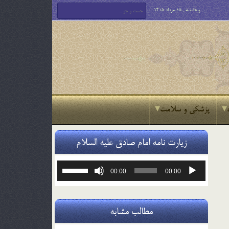
پنجشنبه , 15 مرداد 1405
پزشکی و سلامت
زیارت نامه امام صادق علیه السلام
پخش‌کننده
برای
00:00
00:00
صوت
افزایش
یا
کاهش
صدا
مطالب مشابه
از
کلیدهای