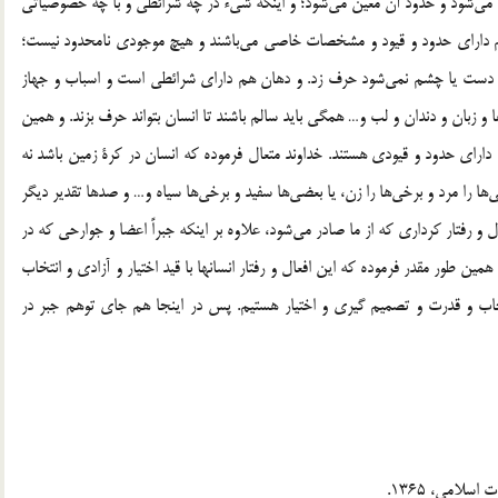
2. تقدير عيني: به اين معنا كه براي شيء در خارج اندازه‎اي ايجاد مي‎شود و حدود آن معين مي‎شود؛ و اينكه شيء در چه شرائطي و با چه خصوصياتي
و از چه مجرائي بايد تحقق يابد. چنانكه همة موجودات اين عالم داراي حدود و قيود و مشخصات خاصي مي‎باشند و هيچ موجودي نامحدود نيست؛
حتي افعال اختياري انسان داراي حدود و شرائطي است. مثلاً با دست يا چشم نمي‎شود حرف زد. و دهان هم داراي شرائطي است و اسباب و جهاز
صوص خودش را طلب مي‎كند كه عبارتند از شش‎ها و حنجره‎ها و زبان و دندان و لب و… همگي بايد سالم باشند تا انسان بتواند حرف بزند. و همين
اراي حدود و قيودي هستند. خداوند متعال فرموده كه انسان در كرة زمين باشد نه
كره‎اي ديگر. و يا خواسته كه به اين شكل و قيافه باشد. و يا برخي‎ها را مرد و برخي‎ها را زن، يا بعضي‎ها سفيد و برخي‎ها سياه و… و صدها تقدير ديگر
الهي كه همگي معين و منظم و حساب شده‎اند. حتي همين اعمال و رفتار كرداري كه از ما صادر مي‎شود، علاوه بر اينكه جبراً اعضا و جوارحي كه در
همين طور مقدر فرموده كه اين افعال و رفتار انسانها با قيد اختيار و آزادي و انتخاب
اب و قدرت و تصميم گيري و اختيار هستيم. پس در اينجا هم جاي توهم جبر در