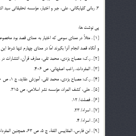
3. رباني گلپايگاني، علي، جبر و اختيار، مؤسسه تحقيقاتي سيد الشهداء، 1368.
پي نوشت ها:
[1] . مثلاً در معناي سومي كه اختيار به معناي قصد بود مخصو
و آنگاه قصد انجام آنرا بگيرند امّا در معناي چهارم تنها شرط ا
[2] . ر.ك: مصباح يزدي، محمد تقي، معارف قرآن، انتشارات در راه حق، ص 375 ـ 377.
[3] . المفردات، راغب اصفهاني، ص 406.
[4] . ر.ك: مصباح يزدي، محمد تقي، آموزش عقايد، ج 1، ص 180 و آموزش فلسفه، ج 2، ص 408.
[5] . حلي، كشف المراد، مؤسسه نشر اسلامي، ص 315.
[6] . فصلت/ 12.
[7] . اسراء/ 23.
[8] . اسراء/ 4.
[9] . ابن فارس، المقاييس اللغة، ج 5، ص 63، همچنين المفردات، راغب، ص 395.