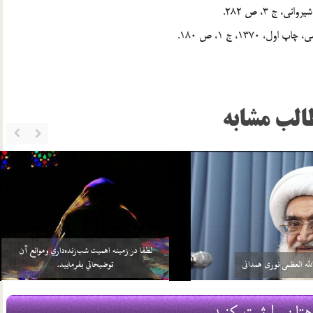
الب مشابه
خواهد بيش از واجبات خودش، چيزي را
سلامي كه بعد از اتمام نماز به 3 امام داده مي‌شود منشأ
بر خود واجب كني…
آن چيست؟
2 اسفند 96
هتان را ثبت کنید