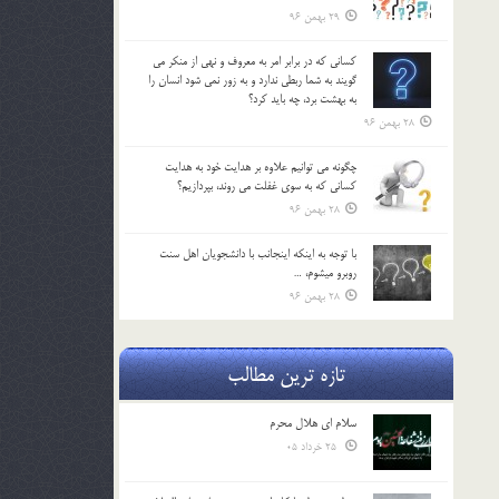
29 بهمن 96
كساني كه در برابر امر به معروف و نهي از منكر مي
گويند به شما ربطي ندارد و به زور نمي شود انسان را
به بهشت برد، چه بايد كرد؟
28 بهمن 96
چگونه مي توانيم علاوه بر هدايت خود به هدايت
كساني كه به سوي غفلت مي روند، بپردازيم؟
28 بهمن 96
با توجه به اينكه اينجانب با دانشجويان اهل سنت
روبرو مي‎شوم، …
28 بهمن 96
تازه ترین مطالب
سلام ای هلال محرم
25 خرداد 05