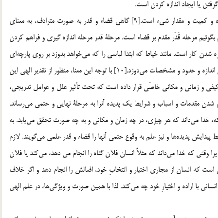
 گرفتن يا ايجاد اندازه كردن است.
قَدْر و قَدَر به معناي اندازه است و تقدير، به معناي ايجاد اندازه و كميت و مقدار شيء است.[9] گاهي قضاء و قدر به صورت مترادف، به معناي
بكار مي‎رود. ولي با توجه به مفهوم اين دو، مي‎توانيم بگوئيم مرحله قَدَر مقدم بر قضاء است. مرحلة قدر مرحله اندازه گيري و فراهم كردن
اسباب و زمينة كار است و مرحله قضاء، مرحله پايان كار و يكسره شدن كار است. مانند خياط كه ابتدا لباسي را كه مي‎خواهد بدوزد بر روي پارچه‎اي
كه در دست دارد، اندازه گيري مي‎كند و آنگاه آن را بر طبق همان اندازه و حدود و مشخصات مي‎دوزد.[10] با توجه اين معنا، منظور از تقدير الهي اين
اي، اندازه و حدود كمي و كيفي و زماني و مكاني خاصّي قرار داده است كه تحت تأثير علل و عوامل تدريجي،
تحقق مي‎يابد. و منظور از قضاء الهي اين است كه پس از فراهم شدن مقدمات و اسباب و شرايط يك پديده آنرا به مرحلة نهايي و حتمي مي‎رساند.
[11] اقسام تقدير: 1. تقدير علمي: منظور از اين تقدير اين است كه، خدا مي‎داند كه هر چيزي، در چه زمان و مكاني و به چه صورت تحقق مي‎يابد. به
عبارتي، علم داشتن خدا به فراهم شدن مقدمات و اسباب و شرايط پيدايش پديده‎ها و نيز علم به وقوع حتمي آنها را قضاء و قدر علمي مي‎گويند. لازم
به ذكر است، اين معنا از قضا و قدر منافاتي با اختيار انسان ندارد. زيرا وقتي كه خدا مي‎داند كه مثلاً انسان فلان گناه را انجام مي دهد، مي‎كند يا فلان
ن است كه انسان از مجاري اختيار و انتخابِ خود، افعالش را انجام دهد و اگر خلاف
اين باشد، خلاف تقدير الهي است. خلاصه چون خدا مي‎داند كه هر انساني با اراده و اختيارِ خود چه مي‎كند. لذا با همين صورت و ويژگي‎ها، در علم الهي