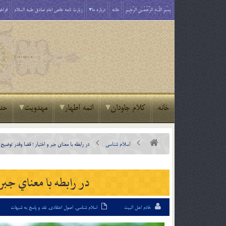
بِسْمِ اللَّـهِ الرَّحْمَـٰنِ الرَّحِيمِ
خانه
درباره ما
زیارت نامه خاص امام صادق علیه السلام
فراخو
خانه
کلام جاودان
ائمه اطهار
مهدویت
حد
اسلام شناسی
در رابطه با معناي جبر و اختيار ؛ قضا وقدر توضيح
در رابطه با معناي جبر
خادم اهل البیت
اسلام شناسی
,
اصول اعتقادی
,
نقد و پاسخ به شبهات