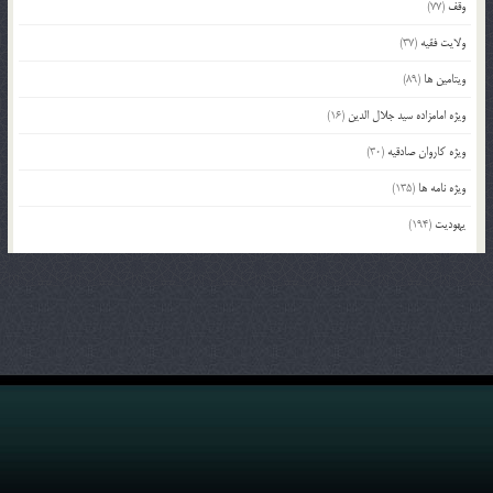
وقف
(77)
ولایت فقیه
(37)
ویتامین ها
(89)
ویژه امامزاده سید جلال الدین
(16)
ویژه کاروان صادقیه
(30)
ویژه نامه ها
(135)
یهودیت
(194)