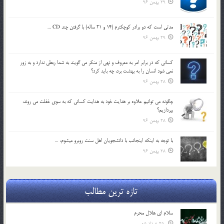
29 بهمن 96
مدتي است كه دو برادر كوچكترم (14 و 21 ساله) با گرفتن چند CD …
29 بهمن 96
كساني كه در برابر امر به معروف و نهي از منكر مي گويند به شما ربطي ندارد و به زور
نمي شود انسان را به بهشت برد، چه بايد كرد؟
28 بهمن 96
چگونه مي توانيم علاوه بر هدايت خود به هدايت كساني كه به سوي غفلت مي روند،
بپردازيم؟
28 بهمن 96
با توجه به اينكه اينجانب با دانشجويان اهل سنت روبرو مي‎شوم، …
28 بهمن 96
تازه ترین مطالب
سلام ای هلال محرم
25 خرداد 05