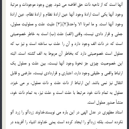
آنها است که از ناحيه ذات حق افاضه مي شود. چون وجود موجودات و مرتبة
وجود آنها يكي است ارادة وجود آنها عين ارادة نظام و ارادة نظام، عين ارادة
وجود آنها است. و ما امرنا الا واحدة[2]،[3] عليت علت و معلوليت معلول،
جعلي و قرار دادي نيست، وقتي (الف) علت (ب) است به خاطر خصوصيتي
است كه در ذات الف وجود دارد و آن را علت ب ساخته است و نيز ب كه
معلول است خصوصيتي دارد كه بخاطر آن مربوط به الف گشته است. البته
اين خصوصيت چيزي جز نحوة وجود آنها نيست، بين علت و معلول يك
ارتباط واقعي و حقيقي وجود دارد، اعتباري و قراردادي نيست، عارضي و قابل
انتقال نيز نمي باشد. اين ارتباط از ذات علت و ذات معلول، بر مي خيزد.
معلول به تمام ذات خود مرتبط با علت است و علت نيز، به تمام ذات خود،
منشأ صدور معلول است.
استاد مطهري در عدل الهي در اين باره مي نويسندخداوند زردآلو را زرد آلو
نكرده است، بلكه زردآلو را ايجاد كرده است يعني خداوند اشياء را آفريده در