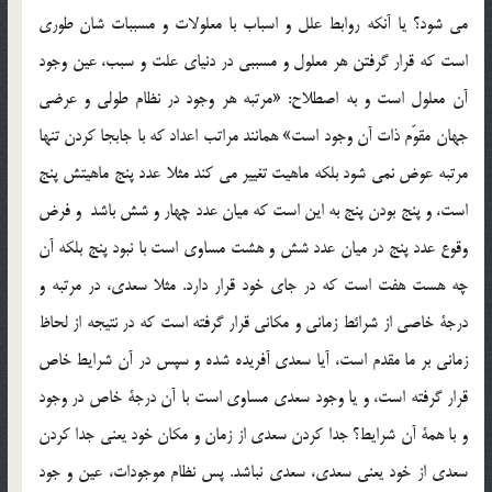
مي شود؟ يا آنكه روابط علل و اسباب با معلولات و مسببات شان طوري
است كه قرار گرفتن هر معلول و مسببي در دنياي علت و سبب، عين وجود
آن معلول است و به اصطلاح: «مرتبه هر وجود در نظام طولي و عرضي
جهان مقوّم ذات آن وجود است» همانند مراتب اعداد كه با جابجا كردن تنها
مرتبه عوض نمي شود بلكه ماهيت تغيير مي كند مثلا عدد پنج ماهيتش پنج
است، و پنج بودن پنج به اين است كه ميان عدد چهار و شش باشد و فرض
وقوع عدد پنج در ميان عدد شش و هشت مساوي است با نبود پنج بلكه آن
چه هست هفت است كه در جاي خود قرار دارد. مثلا سعدي، در مرتبه و
درجة خاصي از شرائط زماني و مكاني قرار گرفته است كه در نتيجه از لحاظ
زماني بر ما مقدم است، آيا سعدي آفريده شده و سپس در آن شرايط خاص
قرار گرفته است، و يا وجود سعدي مساوي است با آن درجة خاص در وجود
و با همة آن شرايط؟ جدا كردن سعدي از زمان و مكان خود يعني جدا كردن
سعدي از خود يعني سعدي، سعدي نباشد. پس نظام موجودات، عين و جود