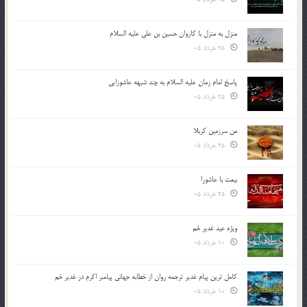
منزل به منزل با کاروان حسین بن علی علیه السلام
25 خرداد 05
پاسخ امام زمان علیه السلام به چند شبهه عاشورایی
25 خرداد 05
من سرزمین کربلا
25 خرداد 05
بیعت با عاشورا
25 خرداد 05
ویژه عید غدیر خم
10 خرداد 05
کامل ترین پیام غدیر ترجمه روان از خطابه جهانی پیامبر اکرم در غدیر خم
10 خرداد 05