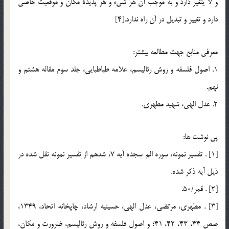
و لا يتغير دارد و به موجب آن هر شيء و هر پديدة مكان و موقعيت خاصي
دارد و تغيير و تبديل در آن راه ندارد.[4]
معرفي منابع جهت مطالعه بيشتر:
1. اصول فلسفه و روش رئاليسم، علامه طباطبايي، جلد سوم مقاله هشتم و
نهم.
2. عدل الهي، شهيد مطهري.
پي نوشت ها:
[1] . تفسير نمونه، سوره الم سجده آيه 7، شدهم از تفسير نمونه نقل شده در
ذيل آيه ذكر شده.
[2] . قمر/50.
[3] . مطهري، مرتضي، عدل الهي، حسينيه ارشاد، چاپخانه اتحاد، 1349،
صص 44، 43، 42، 41؛ و اصول فلسفه و روش رئاليسم، ضرورت و مكان،