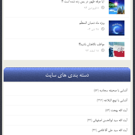
آیا جرقه ظهور در یمن زده شده است ؟!
8 فروردین 94
ویژه ماه شعبان المعظّم
28 دی 04
مواظب نگاهتان باشید!!!
18 اسفند 93
دسته بندی های سایت
آشنایی با صحیفه سجادیه
(56)
آشنایی با نهج البلاغه
(392)
آیت الله بهجت
(54)
آیت الله سید ابوالحسن اصفهانی
(43)
آیت الله سید علی آقا قاضی
(42)