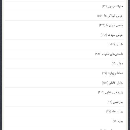
خانواده مهدوی
(22)
خواص خوراکی ها
(550)
خواص سبزی ها
(228)
خواص میوه ها
(308)
داستان
(146)
دانستنی‌های خانواده
(357)
دجال
(29)
دعاها و زیارت
(19)
رذایل اخلاقی
(252)
رژیم های غذایی
(209)
روز قدس
(31)
روز مباهله
(41)
روزه
(93)