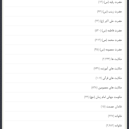
حضرت رقیه (س)
(13)
حضرت زینب (س)
(66)
حضرت علی اکبر (ع)
(23)
حضرت فاطمه (س)
(530)
حضرت محمد (ص)
(613)
حضرت معصومه (س)
(45)
حکایت ها
(2,244)
حکایت های آموزنده
(749)
حکایت های قرآنی
(107)
حکایت های معصومین
(838)
حکومت جهانی امام زمان (عج)
(24)
خاندان عصمت
(15)
خانواده
(227)
خانواده
(2,682)