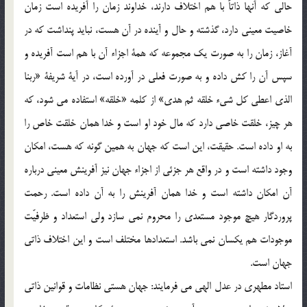
حالي که آنها ذاتاً با هم اختلاف دارند، خداوند زمان را آفريده است زمان
خاصيت معيني دارد، گذشته و حال و آينده در آن هست، نبايد پنداشت كه در
آغاز، زمان را به صورت يك مجموعه كه همة اجزاء آن با هم است آفريده و
سپس آن را كش داده و به صورت فعلي در آورده است، در آية شريفة «ربنا
الذي اعطي كل شيء خلقه ثم هدي» از كلمه «خلقه» استفاده مي شود، كه
هر چيز، خلقت خاصي دارد كه مال خود او است و خدا همان خلقت خاص را
به او داده است. حقيقت، اين است كه جهان به همين گونه كه هست، امكان
وجود داشته است و در واقع هر جزئي از اجزاء جهان نيز آفرينش معيني درباره
آن امكان داشته است و خدا همان آفرينش را به آن داده است. رحمت
پروردگار هيچ موجود مستعدي را محروم نمي سازد ولي استعداد و ظرفيّت
موجودات هم يكسان نمي باشد. استعدادها مختلف است و اين اختلاف ذاتي
جهان است.
استاد مطهري در عدل الهي مي فرمايند: جهان هستي نظامات و قوانين ذاتي