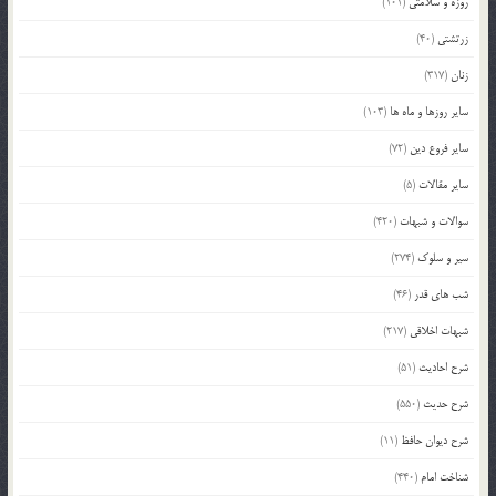
روزه و سلامتی
(101)
زرتشتی
(40)
زنان
(317)
سایر روزها و ماه ها
(103)
سایر فروع دین
(72)
سایر مقالات
(5)
سوالات و شبهات
(420)
سیر و سلوک
(274)
شب های قدر
(46)
شبهات اخلاقی
(217)
شرح احادیث
(51)
شرح حدیث
(550)
شرح دیوان حافظ
(11)
شناخت امام
(440)