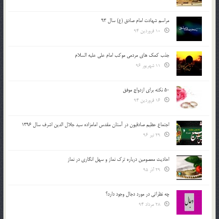
مراسم شهادت امام صادق (ع) سال 93
10 فروردین 94
جذب کمک های مردمی موکب امام علی علیه السلام
11 شهریور 96
50 نکته برای ازدواج موفق
16 فروردین 94
اجتماع عظیم صادقیون در آستان مقدس امامزاده سید جلال الدین اشرف سال 1396
29 تیر 96
احادیث معصومین درباره ترک نماز و سهل انگاری در نماز
29 آذر 95
چه نظراتی در مورد دجال وجود دارد؟
28 مرداد 94