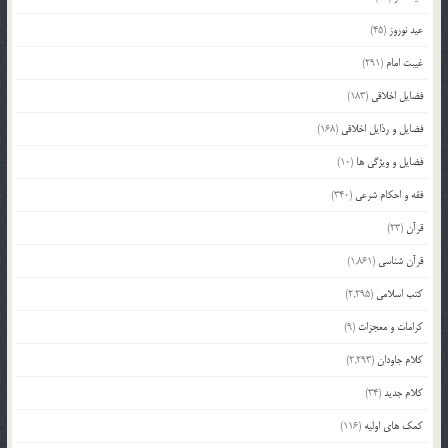
عید نوروز
(45)
غیبت امام
(291)
فضایل اخلاقی
(183)
فضایل و رذایل اخلاقی
(168)
فضایل و ویژگی ها
(10)
فقه و احکام شرعی
(340)
قرآن
(23)
قرآن شناسی
(1,861)
کتب اسلامی
(2,295)
کرامات و معجزات
(9)
کلام جاودان
(2,293)
کلام جدید
(34)
کمک های اولیه
(116)