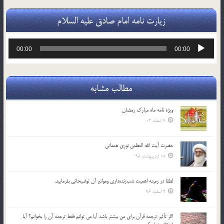
زیارت نامه امام صادق علیه السلام
پخش‌کننده
00:00
00:00
صوت
مطالب مشابه
ویژه نامه ماه مبارک رمضان
9 اسفند 03
حضرت آیت الله العظمی نوری همدانی
18 اردیبهشت 98
لطفا در زمينه اهميت شب‌زنده‌داري وموانع آن توضيحاتي بفرماييد.
2 اسفند 96
اگر تأثير ترجمه قرآن براي من بيشتر باشد آيا مي توانم فقط ترجمه آن را بخوانم؟ آيا