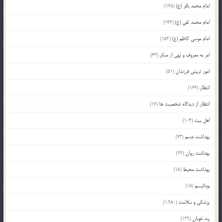
امام محمد باقر (ع)
(165)
امام محمد تقی (ع)
(146)
امام موسی کاظم (ع)
(152)
امر به معروف و نهی از منکر
(63)
امور تربیتی فرزندان
(51)
انتظار
(164)
انتظار از دیدگاه شخصیت ها
(17)
اهل بیت
(104)
بهداشت جسم
(73)
بهداشت روان
(26)
بهداشت محیط
(18)
بودائیسم
(15)
پزشکی و سلامت
(1,980)
پند خوبان
(129)