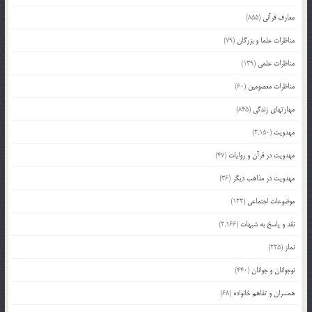
معارف قرآنی
(855)
مناظرات علما و بزرگان
(79)
مناظرات علمی
(139)
مناظرات معصومین
(60)
مهارتهای زندگی
(845)
مهدویت
(2,150)
مهدویت در قرآن و روایات
(47)
مهدویت در مذاهب دیگر
(36)
موضوعات اجتماعی
(122)
نقد و پاسخ به شبهات
(2,166)
نماز
(225)
نوجوانان و جوانان
(440)
همسران و تفاهم خانواده
(68)