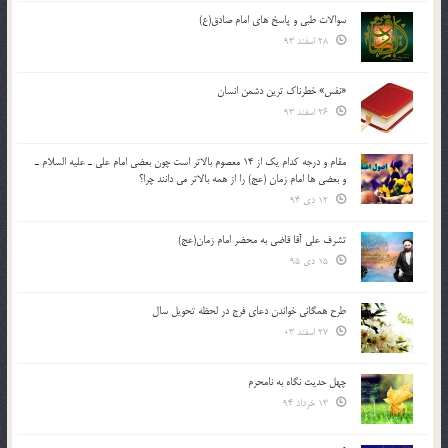
سوالات طبی و پاسخ های امام صادق(ع)
28 اسفند 93
«نفس» خطرناک ترین دشمن انسان
26 اسفند 93
مقام و درجه كدام يك از 14 معصوم بالاتر است چون بعضي امام علي ـ عليه السلام ـ
و بعضي ها امام زمان (عج) را از همه بالاتر مي دانند چرا؟
12 دی 94
تشرف علي آقا قاضي به محضر امام زمان(عج)
15 دی 95
طرح همگانی خواندن دعای فرج در لحظه تحویل سال
27 اسفند 03
چهل حدیث نگاه به نامحرم
13 خرداد 94