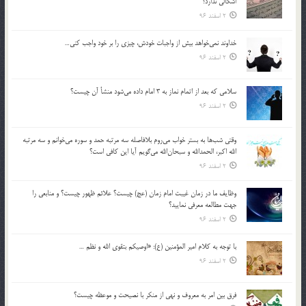
اشكالي ندارد؟
2 اسفند 96
خداوند نمي‌خواهد بيش از واجبات خودش، چيزي را بر خود واجب كني…
2 اسفند 96
سلامي كه بعد از اتمام نماز به 3 امام داده مي‌شود منشأ آن چيست؟
2 اسفند 96
وقتي شب‌ها به بستر خواب مي‌روم بلافاصله سه مرتبه حمد و سوره مي‌خوانم و سه مرتبه
الله اكبر، الحمدالله و سبحان‌الله مي‌گويم آيا اين كافي است؟
2 اسفند 96
وظايف ما در زمان غيبت امام زمان (عج) چيست؟ علائم ظهور چيست؟ و منابعي را
جهت مطالعه معرفي نماييد؟
2 اسفند 96
با توجه به كلام امير المؤمنين (ع): «اوصيكم بتقوي الله و نظم …
2 اسفند 96
فرق بين امر به معروف و نهي از منكر با نصيحت و موعظه چيست؟