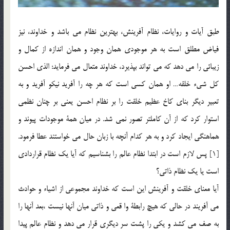
طبق آيات و روايات، نظام آفرينش، بهترين نظام مي باشد و خداوند، نيز
فياض مطلق است به هر موجودي همان وجود و همان اندازه از كمال و
زيبائي را مي دهد كه مي تواند بپذيرد، خداوند متعال مي فرمايد: الذي احسن
كل شيء خلقه… او همان كسي است كه هر چه را آفريد نيكو آفريد و به
تعبير ديگر بناي كاخ عظيم خلقت را بر نظام احسن يعني بر چنان نظمي
استوار كرد كه از آن كاملتر تصور نمي شد. در ميان همة موجودات پيوند و
هماهنگي ايجاد کرد و به هر كدام آنچه با زبان حال مي خواستند عطا فرمود.
[1] پس لازم است در ابتدا نظام عالم را بشناسيم كه آيا يك نظام قراردادي
است يا يك نظام ذاتي؟
آيا معناي خلقت و آفرينش اين است كه خداوند مجموعي از اشياء و حوادث
مي آفريند در حالي كه هيچ رابطة وا قعي و ذاتي ميان آنها نيست ،بعد آنها را
به صف مي كشد و يكي را پشت سر ديگري قرار مي دهد و نظام عالم پيدا