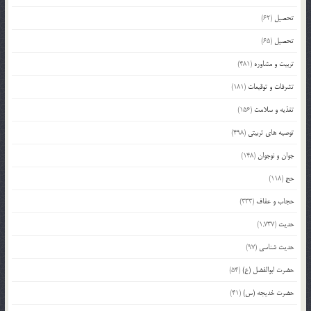
تحصیل
(62)
تحصیل
(65)
تربیت و مشاوره
(481)
تشرفات و توقیعات
(181)
تغذیه و سلامت
(156)
توصیه های تربیتی
(498)
جوان و نوجوان
(148)
حج
(118)
حجاب و عفاف
(333)
حدیث
(1,737)
حدیث شناسی
(97)
حضرت ابوالفضل (ع)
(54)
حضرت خدیجه (س)
(41)