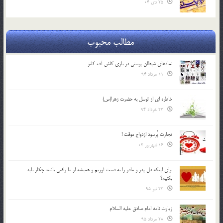
25 دی 04
مطالب محبوب
نمادهای شیطان پرستی در بازی کلش آف کلنز
11 مرداد 94
خاطره ای از توسل به حضرت زهرا(س)
23 خرداد 94
تجارت پُرسود ازدواج موقت !
16 شهریور 04
براي اينكه دل پدر و مادر را به دست آوريم و هميشه از ما راضي باشند چكار بايد
بكنيم؟
23 تیر 95
زیارت نامه امام صادق علیه السلام
28 مرداد 95