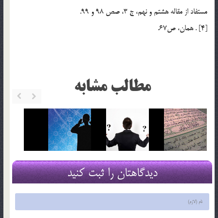
مستفاد از مقاله هشتم و نهم، ج 3، صص 98 و 99.
[4] . همان، ص67.
مطالب مشابه
دیدگاهتان را ثبت کنید