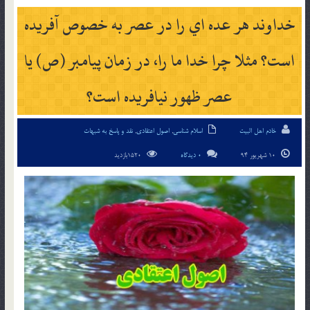
خداوند هر عده اي را در عصر به خصوص آفريده
است؟ مثلا چرا خدا ما را، در زمان پيامبر (ص) يا
عصر ظهور نيافريده است؟
خادم اهل البیت
اسلام شناسی
,
اصول اعتقادی
,
نقد و پاسخ به شبهات
10 شهریور 94
0 دیدگاه
1520بازدید