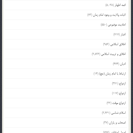
ائمه اطهار
(5,038)
اثبات ولایت و وجود امام زمان
(73)
احادیث موضوعی
(550)
اخبار
(717)
اخلاق اسلامی
(956)
اخلاق و تربیت اسلامی
(2,836)
ادیان
(474)
ارتباط با امام زمان (عج)
(14)
ازدواج
(371)
ازدواج
(117)
ازدواج موقت
(32)
اسلام شناسی
(2,661)
اصحاب و یاران
(37)
اصول اعتقادی
(777)