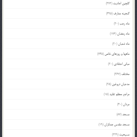
گلچین احادیث
(372)
گنجینه معارف
(495)
ماه رجب
(20)
ماه رمضان
(176)
ماه شعبان
(20)
ماهها و روزهای خاص
(745)
مبانی اعتقادی
(20)
مختلف
(367)
مدعیان دروغین
(25)
مراجع معظم تقلید
(15)
مردان
(40)
مسجد
(87)
مسجد مقدس جمکران
(19)
مسیحیت
(229)