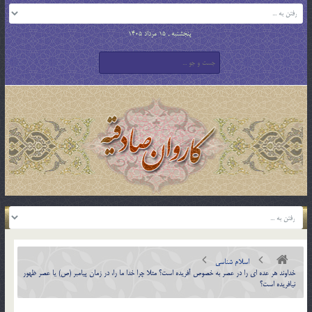
پنجشنبه , 15 مرداد 1405
اسلام شناسی
خداوند هر عده اي را در عصر به خصوص آفريده است؟ مثلا چرا خدا ما را، در زمان پيامبر (ص) يا عصر ظهور
نيافريده است؟