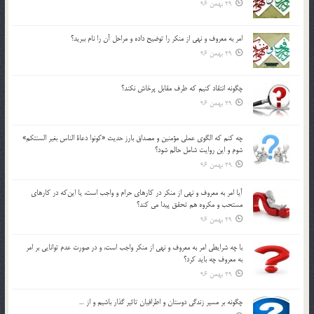
29 بهمن 96
امر به معروف و نهي از منكر را توضيح داده و مراحل آن را نام ببريد؟
29 بهمن 96
چگونه انتقاد كنيم كه طرف مقابل پرخاش نكند؟
29 بهمن 96
چه كنم كه الگوي عملي مؤمنين و مصداق بارز حديث «كونوا دعاة الناس بغير السنتكم»
شوم و اين روايت شامل حالم شود؟
29 بهمن 96
آيا امر به معروف و نهي از منكر در كارهاي حرام و واجب است، يا اين‌كه در كارهاي
مستحب و مكروه هم تحقق پيدا مي كند؟
29 بهمن 96
با چه شرايطي امر به معروف و نهي از منکر واجب است، و در صورت عدم توانايي بر امر
به معروف چه بايد کرد؟
29 بهمن 96
چگونه بر مسير زندگي دوستان و اطرافيان تاثير گذار باشيم و از …