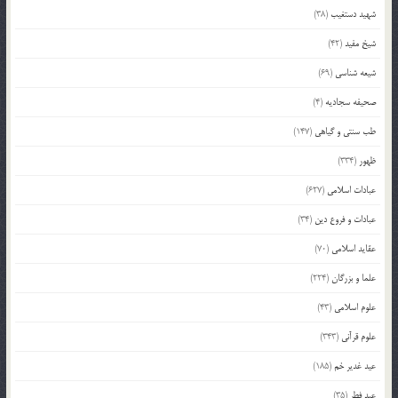
شهید دستغیب
(38)
شیخ مفید
(42)
شیعه شناسی
(69)
صحیفه سجادیه
(4)
طب سنتی و گیاهی
(147)
ظهور
(334)
عبادات اسلامی
(627)
عبادات و فروع دین
(34)
عقاید اسلامی
(70)
علما و بزرگان
(224)
علوم اسلامی
(43)
علوم قرآنی
(343)
عید غدیر خم
(185)
عید فطر
(35)