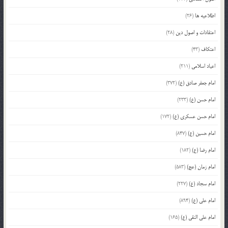
اطلاعیه ها
(26)
اعتقادات و اصول دین
(28)
اعتکاف
(43)
اعیاد اسلامی
(211)
امام جعفر صادق (ع)
(372)
امام حسن (ع)
(233)
امام حسن عسکری (ع)
(172)
امام حسین (ع)
(847)
امام رضا (ع)
(182)
امام زمان (عج)
(583)
امام سجاد (ع)
(227)
امام علی (ع)
(894)
امام علی النقی (ع)
(165)