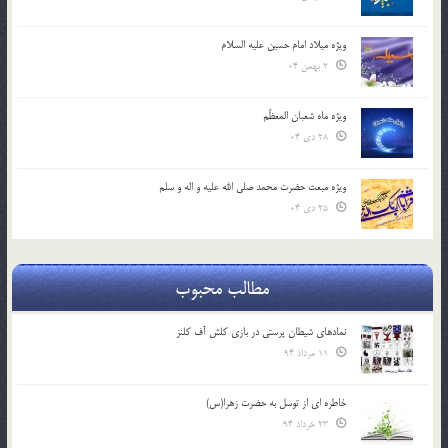
ویژه میلاد امام حسین علیه السلام
2 بهمن 04
ویژه ماه شعبان المعظّم
28 دی 04
ویژه مبعث حضرت محمد صلی الله علیه و اله و سلم
25 دی 04
مطالب محبوب
نمادهای شیطان پرستی در بازی کلش آف کلنز
11 مرداد 94
خاطره ای از توسل به حضرت زهرا(س)
23 خرداد 94