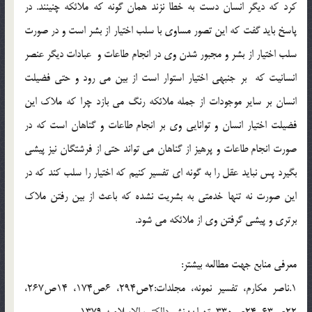
کرد که ديگر انسان دست به خطا نزند همان گونه که ملائکه چنينند. در
پاسخ بايد گفت که اين تصور مساوي با سلب اختيار از بشر است و در صورت
سلب اختيار از بشر و مجبور شدن وي در انجام طاعات و عبادات ديگر عنصر
انسانيت که بر جنبه­ي اختيار استوار است از بين مي رود و حتي فضيلت
انسان بر ساير موجودات از جمله ملائکه رنگ مي بازد چرا که ملاک اين
فضيلت اختيار انسان و توانايي وي بر انجام طاعات و گناهان است که در
صورت انجام طاعات و پرهيز از گناهان مي تواند حتي از فرشتگان نيز پيشي
بگيرد پس نبايد عقل را به گونه اي تفسير کنيم که اختيار را سلب کند که در
اين صورت نه تنها خدمتي به بشريت نشده که باعث از بين رفتن ملاک
برتري و پيشي گرفتن وي از ملائکه مي شود.
معرفي منابع جهت مطالعه بيشتر:
1.ناصر مكارم، تفسير نمونه، مجلدات:2ص294، 6ص174، 14ص267،
22ص63، 24ص330، تهران: نشر دالكتب الاسلاميه،1379.