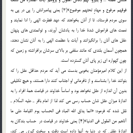
فوقهم مرفوع و مهادٍ تحتهم موضوع»[3] يعني پيامبرانش را پي در پي به
سوي مردم فرستاد، تا از آنان بخواهند كه عهد فطرت الهي را ادا نمايند و
نعمت هاي فراموش شدة خدا را به يادشان آورند، و توان­مندي هاي پنهان
عقل هاي آنان را برانگيزانند و آيات با عظمت الهي را به آنان نشان دهند،
همچون آسمان بلندي كه مانند سقفي بر بالاي سرشان برافراشته و زمين كه
چون گهواره اي زير پاي آنان گسترده است.
از اين كلام اميرمؤمنان بخوبي بدست مي آيد كه مردم حداقل عقل را كه
بتوانند خدا را بشناسند و از نافرماني او اجتناب كنند دارا هستند، و هيچ تکليفي
بدون آن اندازه از عقل نخواهد بود و اساساً خداوند در قيامت همة افراد را به
اندازة ميزان عقل شان حساب رسي مي كند لذا از امام باقر ـ عليه السّلام ـ
نقل شده كه فرمود: «انما يداق الله العباد في الحساب يوم القيامة علي ما
آتاهم من العقول في الدنيا»[4] يعني خداوند در قيامت در حساب بندگان به
اندازة عقلي كه در دنيا به آنها داده است دقت و سخت گيري مي كند،