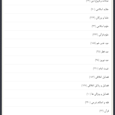
عبادات و فروع دین
(34)
عقاید اسلامی
(70)
علما و بزرگان
(224)
علوم اسلامی
(43)
علوم قرآنی
(343)
عید غدیر خم
(185)
عید فطر
(35)
عید نوروز
(45)
غیبت امام
(291)
فضایل اخلاقی
(183)
فضایل و رذایل اخلاقی
(168)
فضایل و ویژگی ها
(10)
فقه و احکام شرعی
(340)
قرآن
(23)