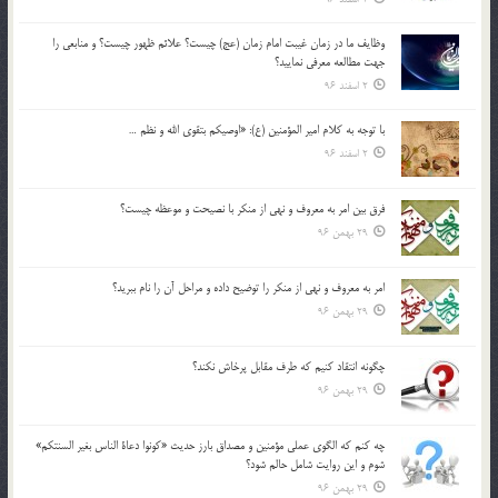
وظايف ما در زمان غيبت امام زمان (عج) چيست؟ علائم ظهور چيست؟ و منابعي را
جهت مطالعه معرفي نماييد؟
2 اسفند 96
با توجه به كلام امير المؤمنين (ع): «اوصيكم بتقوي الله و نظم …
2 اسفند 96
فرق بين امر به معروف و نهي از منكر با نصيحت و موعظه چيست؟
29 بهمن 96
امر به معروف و نهي از منكر را توضيح داده و مراحل آن را نام ببريد؟
29 بهمن 96
چگونه انتقاد كنيم كه طرف مقابل پرخاش نكند؟
29 بهمن 96
چه كنم كه الگوي عملي مؤمنين و مصداق بارز حديث «كونوا دعاة الناس بغير السنتكم»
شوم و اين روايت شامل حالم شود؟
29 بهمن 96