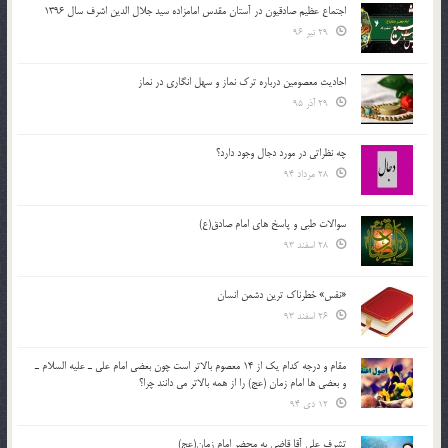
اجتماع عظیم صادقیون در آستان مقدس امامزاده سید جلال الدین اشرف سال 1396
29 تیر 96
احادیث معصومین درباره ترک نماز و سهل انگاری در نماز
29 آذر 95
چه نظراتی در مورد دجال وجود دارد؟
28 مرداد 94
سوالات طبی و پاسخ های امام صادق(ع)
28 اسفند 93
«نفس» خطرناک ترین دشمن انسان
26 اسفند 93
مقام و درجه كدام يك از 14 معصوم بالاتر است چون بعضي امام علي ـ عليه السلام ـ
و بعضي ها امام زمان (عج) را از همه بالاتر مي دانند چرا؟
12 دی 94
تشرف علي آقا قاضي به محضر امام زمان(عج)