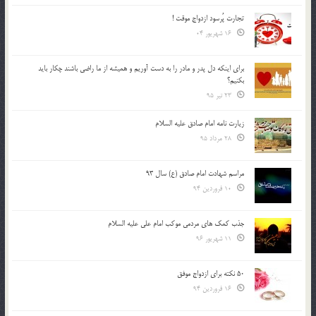
تجارت پُرسود ازدواج موقت !
16 شهریور 04
براي اينكه دل پدر و مادر را به دست آوريم و هميشه از ما راضي باشند چكار بايد
بكنيم؟
23 تیر 95
زیارت نامه امام صادق علیه السلام
28 مرداد 95
مراسم شهادت امام صادق (ع) سال 93
10 فروردین 94
جذب کمک های مردمی موکب امام علی علیه السلام
11 شهریور 96
50 نکته برای ازدواج موفق
16 فروردین 94