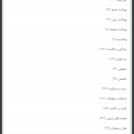
بهداشت جسم
(73)
بهداشت روان
(26)
بهداشت محیط
(18)
بودائیسم
(15)
پزشکی و سلامت
(1,980)
پند خوبان
(129)
تحصیل
(62)
تحصیل
(65)
تربیت و مشاوره
(481)
تشرفات و توقیعات
(181)
تغذیه و سلامت
(156)
توصیه های تربیتی
(498)
جوان و نوجوان
(148)