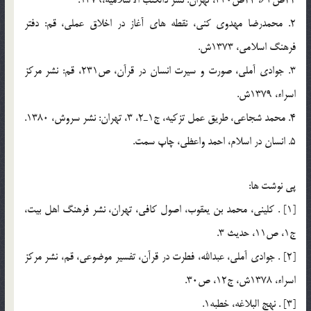
2. محمدرضا مهدوي كني، نقطه هاي آغاز در اخلاق عملي، قم: دفتر
فرهنگ اسلامي، 1373ش.
3. جوادي آملي، صورت و سيرت انسان در قرآن، ص231، قم: نشر مركز
اسراء، 1379ش.
4. محمد شجاعي، طريق عمل تزكيه، ج1ـ2، 3، تهران: نشر سروش، 1380.
5. انسان در اسلام، احمد واعظي، چاپ سمت.
پي نوشت ها:
[1] . كليني، محمد بن يعقوب، اصول كافي، تهران، نشر فرهنگ اهل بيت،
ج1، ص11، حديث 3.
[2] . جوادي آملي، عبدالله، فطرت در قرآن، تفسير موضوعي، قم، نشر مركز
اسراء، 1378ش، ج12، ص30.
[3] . نهج البلاغه، خطبه1.