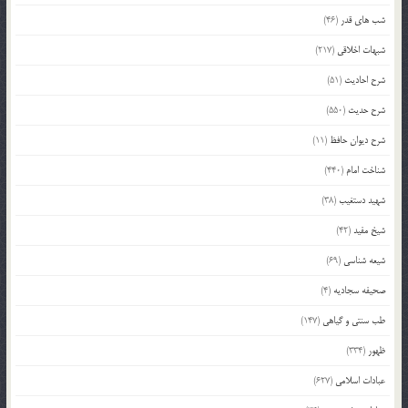
شب های قدر
(46)
شبهات اخلاقی
(217)
شرح احادیث
(51)
شرح حدیث
(550)
شرح دیوان حافظ
(11)
شناخت امام
(440)
شهید دستغیب
(38)
شیخ مفید
(42)
شیعه شناسی
(69)
صحیفه سجادیه
(4)
طب سنتی و گیاهی
(147)
ظهور
(334)
عبادات اسلامی
(627)