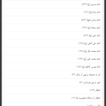
امام حسین (ع)
(847)
امام رضا (ع)
(182)
امام زمان (عج)
(583)
امام سجاد (ع)
(227)
امام علی (ع)
(894)
امام علی النقی (ع)
(165)
امام محمد باقر (ع)
(165)
امام محمد تقی (ع)
(146)
امام موسی کاظم (ع)
(152)
امر به معروف و نهی از منکر
(63)
امور تربیتی فرزندان
(51)
انتظار
(164)
انتظار از دیدگاه شخصیت ها
(17)
اهل بیت
(104)