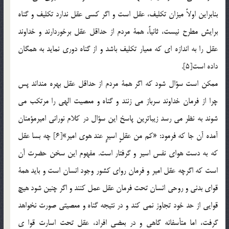
بنابراين اولاً ميزان تكليف، عقل است و اگر كسي عقل ندارد تكليف و گناه
برايش مطرح نيست، ثانياً، همة مردم از حداقل عقل برخوردارند و خداوند
عقل را به اندازه اي كه معيار تكليف باشد و از گناه دوري نمايد به همگان
داده است[5].
ممكن است سؤال شود كه اگر همة مردم از حداقل عقل بهره منداند پس
چرا از فرمان خداوند سرباز مي زنند و گناه و معصيت الهي را مرتكب مي
شوند به نظر مي رسد زيباترين پاسخ اين سؤال در كلام نوراني اميرمؤمنان
آمده آن جا كه فرمود: «كم من عقلٍ اسيرٍ عند هوي امير»[6] چه بسا عقل
كه به دست هواي نفس اسير و گرفتار است. مفهوم اين سخن حضرت آن
است كه اگرچه عقل امير و فرمان رواي كشور وجود انسان است و بايد همة
قواي بدني و روحي انسان تحت فرمان عقل عمل كنند و اگر چنين شود هيچ
قوايي از حد خود تجاوز نمي كند و در نتيجه گناه و معصيتي صورت نخواهد
گرفت، اما متأسفانه گاهي و در بعضي افراد، عقل تحت اسارت قوا ي