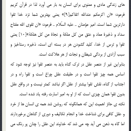
هاي زندگي مادي و معنوي براي انسان به بار مي آورد لذا در قرآن كريم
فرمود: «ان اكرمكم عندالله اتقاکم[9]» يعني بهترين شما نزد خدا تقوا
دارترين شما است. امير مؤمنان ـ عليه السّلام ـ فرمود: «ان تقوي الله مفتاح
سداد و ذخيرة معاد و عتق من كل ملكة و نجاة من كل هلكة»[10] يعني
تقوا و ترس از خدا، كليد گشودن هر در بسته اي است، ذخيره رستاخيز و
سبب آزادي از بردگي شيطان و نجات از هر هلاكت است.
بنابراين غير از عنصر عقل در ترک گناه بايد به عنصر تقوا نيز توجه شود كه
اساس همه چيز تقوا است و در حقيقت عقل چراغ است و تقوا راه و در
اجتناب از گناه، نقش تقوا بيشتر از عقل اگر نباشد كمتر نيست و در واقع عقل
بدون تقوا همان چيزي است كه از او به امير اسارت رفته ياد شده است.
نکته ي حائز اهميت اين که همانگونه که روشن شد همه ي انسان ها از خرد
و عقل کافي براي شناخت خدا و انجام تکاليف و دوري از گناهان برخوردارند
اما گاه به ذهن مي آيد چه مي شد که خداوند اين عقل را چنان پر رنگ مي