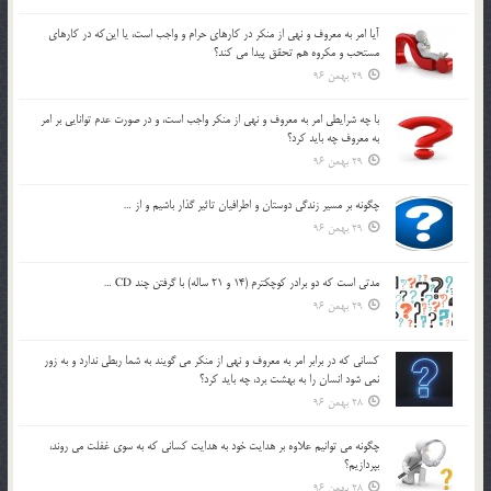
آيا امر به معروف و نهي از منكر در كارهاي حرام و واجب است، يا اين‌كه در كارهاي
مستحب و مكروه هم تحقق پيدا مي كند؟
29 بهمن 96
با چه شرايطي امر به معروف و نهي از منکر واجب است، و در صورت عدم توانايي بر امر
به معروف چه بايد کرد؟
29 بهمن 96
چگونه بر مسير زندگي دوستان و اطرافيان تاثير گذار باشيم و از …
29 بهمن 96
مدتي است كه دو برادر كوچكترم (14 و 21 ساله) با گرفتن چند CD …
29 بهمن 96
كساني كه در برابر امر به معروف و نهي از منكر مي گويند به شما ربطي ندارد و به زور
نمي شود انسان را به بهشت برد، چه بايد كرد؟
28 بهمن 96
چگونه مي توانيم علاوه بر هدايت خود به هدايت كساني كه به سوي غفلت مي روند،
بپردازيم؟
28 بهمن 96