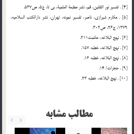
[4] . تفسير نور الثقلين، قم، نشر مطبعة العلمية، بي تا، ج5، ص537.
[5] . مكارم شيرازي، ناصر، تفسير نمونه، تهران، نشر دارالكتب السلاميه،
1379، ج26، ص302.
[6] . نهج البلاغه، حكمت211.
[7] . نهج البلاغه، خطبه 157.
[8] . نهج البلاغه، خطبه 16.
[9] . حجرات/ 14.
[10] . نهج البلاغه، خطبه 23.
مطالب مشابه