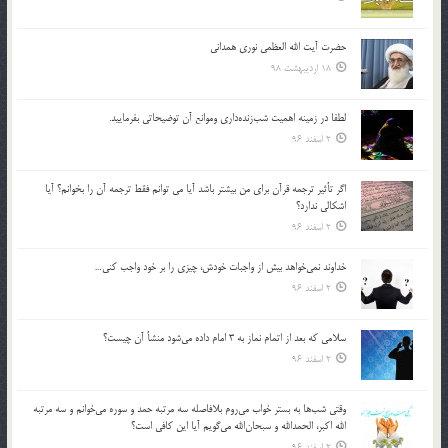
حضرت آیت الله العظمی نوری همدانی
18 اردیبهشت 98
لطفا در زمينه اهميت شب‌زنده‌داري وموانع آن توضيحاتي بفرماييد.
2 اسفند 96
اگر تأثير ترجمه قرآن براي من بيشتر باشد آيا مي توانم فقط ترجمه آن را بخوانم؟ آيا
اشكالي ندارد؟
2 اسفند 96
خداوند نمي‌خواهد بيش از واجبات خودش، چيزي را بر خود واجب كني…
2 اسفند 96
سلامي كه بعد از اتمام نماز به 3 امام داده مي‌شود منشأ آن چيست؟
2 اسفند 96
وقتي شب‌ها به بستر خواب مي‌روم بلافاصله سه مرتبه حمد و سوره مي‌خوانم و سه مرتبه
الله اكبر، الحمدالله و سبحان‌الله مي‌گويم آيا اين كافي است؟
2 اسفند 96