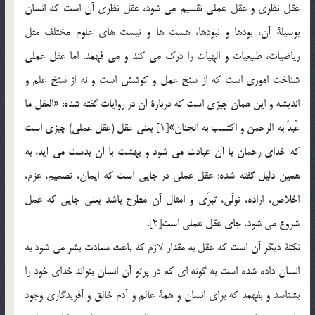
عقل نظري و عقل عملي تقسيم مي شود، عقل نظري آن است كه انسان
بوسيلة آن، بودها و نبودها، هست ها و نيست هاي علوم مختلف مثل
رياضيات، طبيعيات و الهيات را درك مي كند و مي فهمد. اما عقل عملي
شناخت اموري است كه از سنخ عمل و كوشش است و نه از سنخ علم و
انديشه و اين همان چيزي است كه دربارة آن در روايات گفته شده: «العقل ما
عُبدَ به الرحمن و اكتسب به الجنان»[1] يعني عقل (عقل عملي) چيزي است
كه خداي رحمان با آن عبادت مي شود و بهشت با آن بدست مي آيد، به
همين دليل گفته شده: عقل عملي در جايي است كه ايمان، تصميم، عزم،
اخلاص، اراده، تولّي، تبرّي و امثال آن مطرح باشد يعني جايي كه عمل
شروع مي شود، جاي عقل عملي است[2].
نكتة ديگر آن است كه عقل به مقدار لازم که باعث سعادت بشر مي شود به
انسان داده شده است به گونه اي که در پرتو آن انسان بتواند خداي خود را
بشناسد و بفهمد كه براي انسان و همة عالم و آدم خالق و آفريدگاري وجود