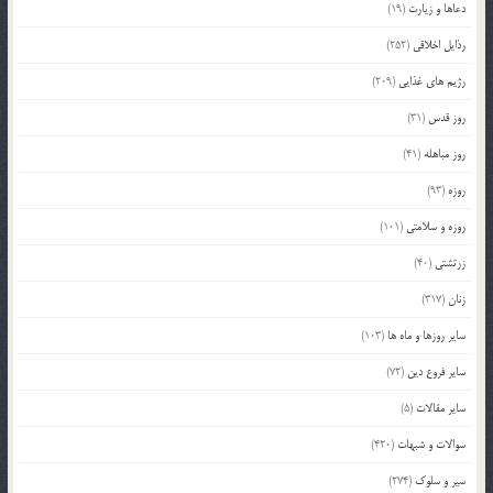
دعاها و زیارت
(19)
رذایل اخلاقی
(252)
رژیم های غذایی
(209)
روز قدس
(31)
روز مباهله
(41)
روزه
(93)
روزه و سلامتی
(101)
زرتشتی
(40)
زنان
(317)
سایر روزها و ماه ها
(103)
سایر فروع دین
(72)
سایر مقالات
(5)
سوالات و شبهات
(420)
سیر و سلوک
(274)