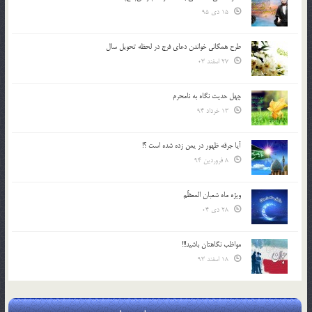
15 دی 95
طرح همگانی خواندن دعای فرج در لحظه تحویل سال
27 اسفند 03
چهل حدیث نگاه به نامحرم
13 خرداد 94
آیا جرقه ظهور در یمن زده شده است ؟!
8 فروردین 94
ویژه ماه شعبان المعظّم
28 دی 04
مواظب نگاهتان باشید!!!
18 اسفند 93