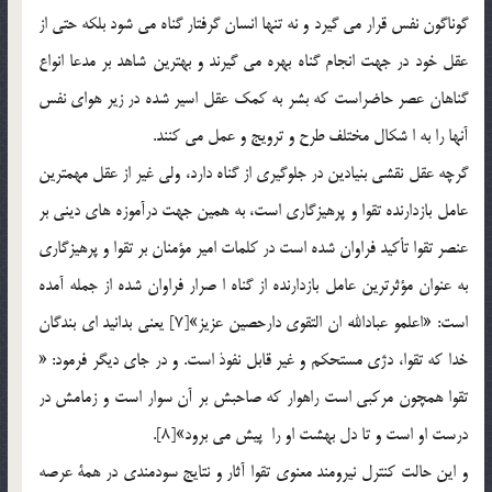
گوناگون نفس قرار مي گيرد و نه تنها انسان گرفتار گناه مي شود بلكه حتي از
عقل خود در جهت انجام گناه بهره مي گيرند و بهترين شاهد بر مدعا انواع
گناهان عصر حاضراست كه بشر به كمك عقل اسير شده در زير هواي نفس
آنها را به ا شكال مختلف طرح و ترويج و عمل مي كنند.
گرچه عقل نقشي بنيادين در جلوگيري از گناه دارد، ولي غير از عقل مهمترين
عامل بازدارنده تقوا و پرهيزگاري است، به همين جهت درآموزه هاي ديني بر
عنصر تقوا تأكيد فراوان شده است در كلمات امير مؤمنان بر تقوا و پرهيزگاري
به عنوان مؤثرترين عامل بازدارنده از گناه ا صرار فراوان شده از جمله آمده
است: «اعلمو عبادالله ان التقوي دارحصین عزيز»[7] يعني بدانيد اي بندگان
خدا كه تقوا، دژي مستحكم و غير قابل نفوذ است. و در جاي ديگر فرمود: «
تقوا همچون مركبي است راهوار كه صاحبش بر آن سوار است و زمامش در
درست او است و تا دل بهشت او را پيش مي برود»[8].
و اين حالت كنترل نيرومند معنوي تقوا آثار و نتايج سودمندي در همة عرصه