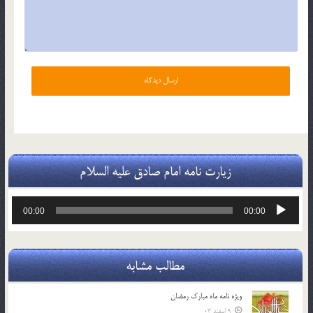
زیارت نامه امام صادق علیه السلام
پخش‌کننده
00:00
00:00
صوت
مطالب مشابه
ویژه نامه ماه مبارک رمضان
9 اسفند 03