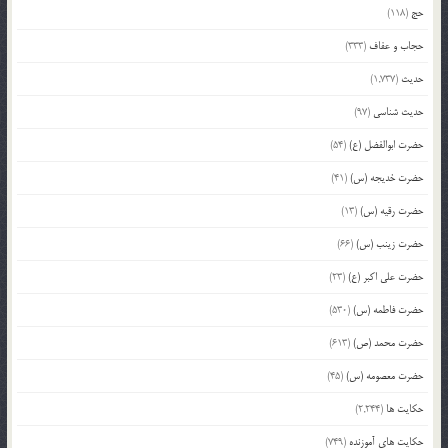
حج
(118)
حجاب و عفاف
(333)
حدیث
(1,737)
حدیث شناسی
(97)
حضرت ابوالفضل (ع)
(54)
حضرت خدیجه (س)
(41)
حضرت رقیه (س)
(13)
حضرت زینب (س)
(66)
حضرت علی اکبر (ع)
(23)
حضرت فاطمه (س)
(530)
حضرت محمد (ص)
(613)
حضرت معصومه (س)
(45)
حکایت ها
(2,244)
حکایت های آموزنده
(749)