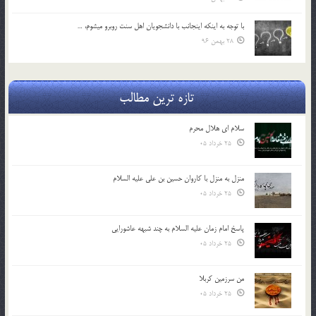
با توجه به اينكه اينجانب با دانشجويان اهل سنت روبرو مي‎شوم، …
28 بهمن 96
تازه ترین مطالب
سلام ای هلال محرم
25 خرداد 05
منزل به منزل با کاروان حسین بن علی علیه السلام
25 خرداد 05
پاسخ امام زمان علیه السلام به چند شبهه عاشورایی
25 خرداد 05
من سرزمین کربلا
25 خرداد 05