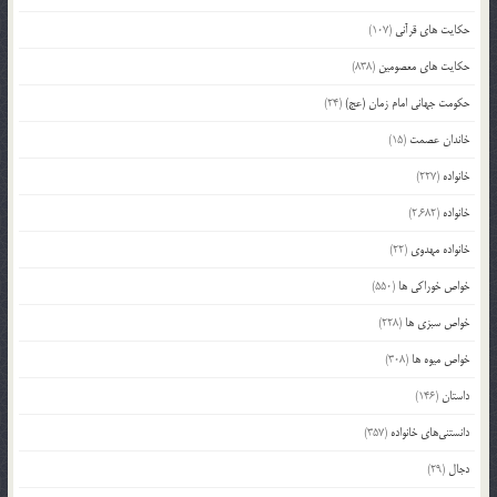
حکایت های قرآنی
(107)
حکایت های معصومین
(838)
حکومت جهانی امام زمان (عج)
(24)
خاندان عصمت
(15)
خانواده
(227)
خانواده
(2,682)
خانواده مهدوی
(22)
خواص خوراکی ها
(550)
خواص سبزی ها
(228)
خواص میوه ها
(308)
داستان
(146)
دانستنی‌های خانواده
(357)
دجال
(29)