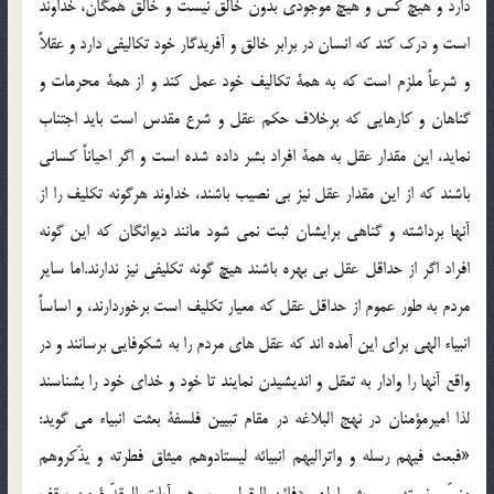
دارد و هيچ كس و هيچ موجودي بدون خالق نيست و خالق همگان، خداوند
است و درک کند كه انسان در برابر خالق و آفريدگار خود تكاليفي دارد و عقلاً
و شرعاً ملزم است كه به همة تكاليف خود عمل كند و از همة محرمات و
گناهان و كارهايي كه برخلاف حكم عقل و شرع مقدس است بايد اجتناب
نمايد، اين مقدار عقل به همة افراد بشر داده شده است و اگر احياناً كساني
باشند كه از اين مقدار عقل نيز بي نصيب باشند، خداوند هرگونه تكليف را از
آنها برداشته و گناهي برايشان ثبت نمي شود مانند ديوانگان که اين گونه
افراد اگر از حداقل عقل بي بهره باشند هيچ گونه تكليفي نيز ندارند.اما ساير
مردم به طور عموم از حداقل عقل كه معيار تكليف است برخوردارند، و اساساً
انبياء الهي براي اين آمده اند كه عقل هاي مردم را به شكوفايي برسانند و در
واقع آنها را وادار به تعقل و انديشيدن نمايند تا خود و خداي خود را بشناسند
لذا اميرمؤمنان در نهج البلاغه در مقام تبيين فلسفة بعثت انبياء مي گويد:
«فبعث فيهم رسله و واتراليهم انبيائه ليستادوهم ميثاق فطرته و يذّكروهم
منسّي نعمته … و يثيروا لهم دفائن العقول و يروهم آيات المقدّرة من سقف