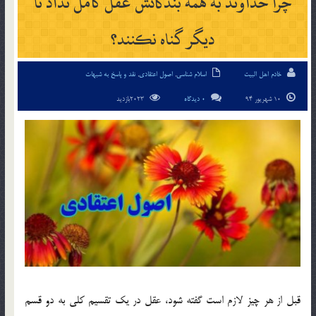
چرا خداوند به همة بندگانش عقل كامل نداد تا
ديگر گناه نكنند؟
خادم اهل البیت
اسلام شناسی
,
اصول اعتقادی
,
نقد و پاسخ به شبهات
10 شهریور 94
0 دیدگاه
2023بازدید
قبل از هر چيز لازم است گفته شود، عقل در يك تقسيم كلي به دو قسم