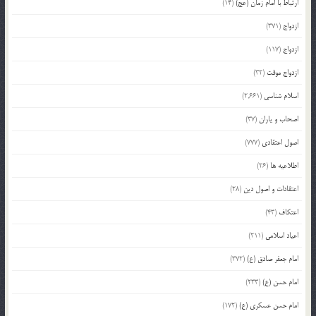
ارتباط با امام زمان (عج)
(14)
ازدواج
(371)
ازدواج
(117)
ازدواج موقت
(32)
اسلام شناسی
(2,661)
اصحاب و یاران
(37)
اصول اعتقادی
(777)
اطلاعیه ها
(26)
اعتقادات و اصول دین
(28)
اعتکاف
(43)
اعیاد اسلامی
(211)
امام جعفر صادق (ع)
(372)
امام حسن (ع)
(233)
امام حسن عسکری (ع)
(172)