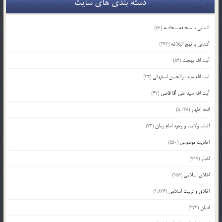
دسته بندی های سایت
آشنایی با صحیفه سجادیه
(56)
آشنایی با نهج البلاغه
(392)
آیت الله بهجت
(54)
آیت الله سید ابوالحسن اصفهانی
(43)
آیت الله سید علی آقا قاضی
(42)
ائمه اطهار
(5,038)
اثبات ولایت و وجود امام زمان
(73)
احادیث موضوعی
(550)
اخبار
(717)
اخلاق اسلامی
(956)
اخلاق و تربیت اسلامی
(2,836)
ادیان
(474)