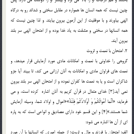
چنين نيست که همه انسان ها همواره در مقابل سختي و شدائد رو به درگاه
الهي بياورند و با موفقيت از اين آزمون بيرون بيايند. و لذا چنین نیست که
همه انسانها در سختی و مشقت به یاد خدا بوده و از امتحان الهی سر بلند
بیرون آیند.
2. امتحان با نعمت و ثروت
گروهي را خداونى با نعمت و امكانات مادي مورد آزمايش قرار ميدهد، و
نعمت هاي فراوان مادي و امكانات به آنان ارزاني مي كند، تا ببيند آيا جزو
شاکران است و یا به نعمت ها کفران نموده و از امتحان الهی سر بلند بیرون
نمی آید.[3] خداي متعال در قرآن کریم به آنان اشاره کرده است، و می
فرماید: «أَنَّما أَمْوالُكُمْ وَ أَوْلادُكُمْ فِتْنَةٌ»«اموال و اولاد شما، وسيله آزمايش
شما هستند.»[4] و اين قسم خود دارای مصادیق و انواعی است که به پاره
ای از آن ها اشاره می شود:
الف: امتحان با فرزند و مال و ثروت؛ از جمله اموري كه انسانها با آن مورد