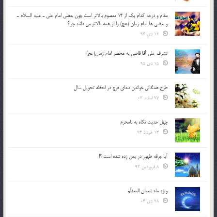
مقام و درجه كدام يك از 14 معصوم بالاتر است چون بعضي امام علي ـ عليه السلام ـ
و بعضي ها امام زمان (عج) را از همه بالاتر مي دانند چرا؟
12 دی 94
تشرف علي آقا قاضي به محضر امام زمان(عج)
15 دی 95
طرح همگانی خواندن دعای فرج در لحظه تحویل سال
27 اسفند 03
چهل حدیث نگاه به نامحرم
13 خرداد 94
آیا جرقه ظهور در یمن زده شده است ؟!
8 فروردین 94
ویژه ماه شعبان المعظّم
28 دی 04