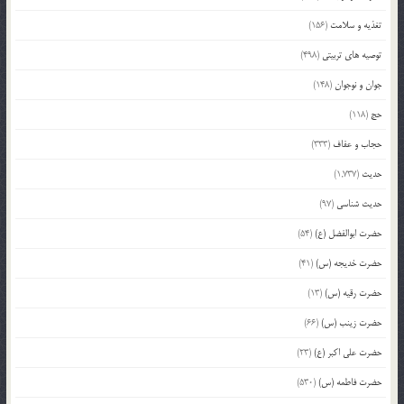
تغذیه و سلامت
(156)
توصیه های تربیتی
(498)
جوان و نوجوان
(148)
حج
(118)
حجاب و عفاف
(333)
حدیث
(1,737)
حدیث شناسی
(97)
حضرت ابوالفضل (ع)
(54)
حضرت خدیجه (س)
(41)
حضرت رقیه (س)
(13)
حضرت زینب (س)
(66)
حضرت علی اکبر (ع)
(23)
حضرت فاطمه (س)
(530)