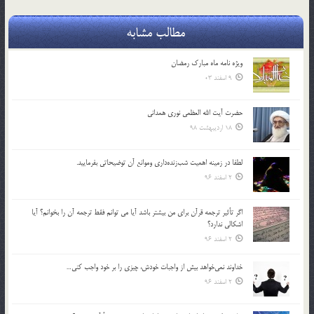
مطالب مشابه
ویژه نامه ماه مبارک رمضان
9 اسفند 03
حضرت آیت الله العظمی نوری همدانی
18 اردیبهشت 98
لطفا در زمينه اهميت شب‌زنده‌داري وموانع آن توضيحاتي بفرماييد.
2 اسفند 96
اگر تأثير ترجمه قرآن براي من بيشتر باشد آيا مي توانم فقط ترجمه آن را بخوانم؟ آيا
اشكالي ندارد؟
2 اسفند 96
خداوند نمي‌خواهد بيش از واجبات خودش، چيزي را بر خود واجب كني…
2 اسفند 96