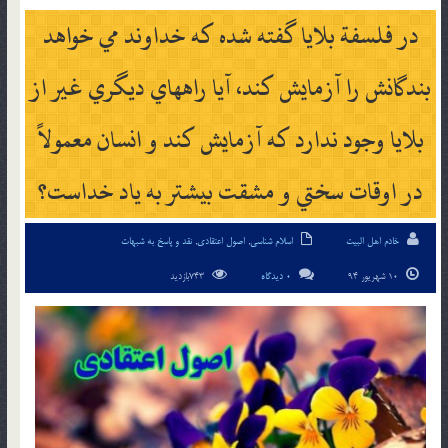
در فلسفة بلايا گفته شده كه خداوند مي خواهد
بندگانش را آزمايش كند، آيا راههاي ديگري غير از
بلايا وجود ندارد كه آزمايش كند و انسان معمولاً
در اوقات سختي و مشقت بيشتر به ياد خداست؟
خادم اهل البیت
اسلام شناسی
,
اصول اعتقادی
,
نقد و پاسخ به شبهات
10 شهریور 94
0 دیدگاه
743بازدید