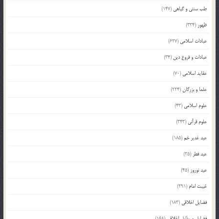
طب سنتی و گیاهی
(147)
ظهور
(334)
عبادات اسلامی
(627)
عبادات و فروع دین
(34)
عقاید اسلامی
(70)
علما و بزرگان
(224)
علوم اسلامی
(43)
علوم قرآنی
(343)
عید غدیر خم
(185)
عید فطر
(35)
عید نوروز
(45)
غیبت امام
(291)
فضایل اخلاقی
(183)
فضایل و رذایل اخلاقی
(168)