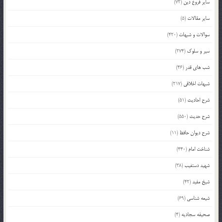
سایر فروع دین
(72)
سایر مقالات
(5)
سوالات و شبهات
(420)
سیر و سلوک
(274)
شب های قدر
(46)
شبهات اخلاقی
(217)
شرح احادیث
(51)
شرح حدیث
(550)
شرح دیوان حافظ
(11)
شناخت امام
(440)
شهید دستغیب
(38)
شیخ مفید
(42)
شیعه شناسی
(69)
صحیفه سجادیه
(4)