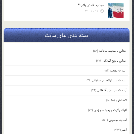
مواظب نگاهتان باشید!!!
18 اسفند 93
دسته بندی های سایت
آشنایی با صحیفه سجادیه
(56)
آشنایی با نهج البلاغه
(392)
آیت الله بهجت
(54)
آیت الله سید ابوالحسن اصفهانی
(43)
آیت الله سید علی آقا قاضی
(42)
ائمه اطهار
(5,038)
اثبات ولایت و وجود امام زمان
(73)
احادیث موضوعی
(550)
اخبار
(717)