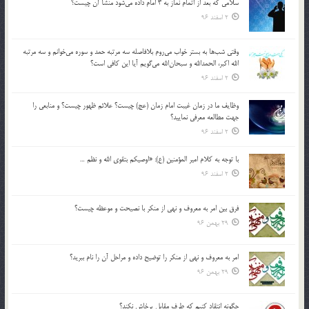
سلامي كه بعد از اتمام نماز به 3 امام داده مي‌شود منشأ آن چيست؟
2 اسفند 96
وقتي شب‌ها به بستر خواب مي‌روم بلافاصله سه مرتبه حمد و سوره مي‌خوانم و سه مرتبه
الله اكبر، الحمدالله و سبحان‌الله مي‌گويم آيا اين كافي است؟
2 اسفند 96
وظايف ما در زمان غيبت امام زمان (عج) چيست؟ علائم ظهور چيست؟ و منابعي را
جهت مطالعه معرفي نماييد؟
2 اسفند 96
با توجه به كلام امير المؤمنين (ع): «اوصيكم بتقوي الله و نظم …
2 اسفند 96
فرق بين امر به معروف و نهي از منكر با نصيحت و موعظه چيست؟
29 بهمن 96
امر به معروف و نهي از منكر را توضيح داده و مراحل آن را نام ببريد؟
29 بهمن 96
چگونه انتقاد كنيم كه طرف مقابل پرخاش نكند؟