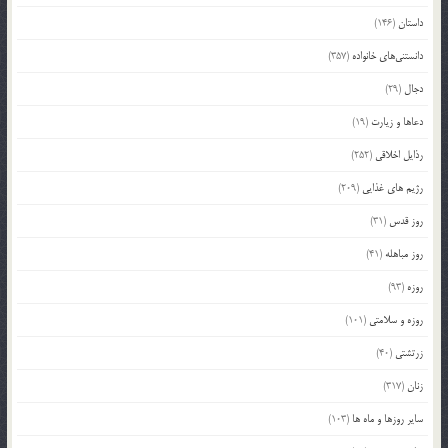
داستان
(146)
دانستنی‌های خانواده
(357)
دجال
(29)
دعاها و زیارت
(19)
رذایل اخلاقی
(252)
رژیم های غذایی
(209)
روز قدس
(31)
روز مباهله
(41)
روزه
(93)
روزه و سلامتی
(101)
زرتشتی
(40)
زنان
(317)
سایر روزها و ماه ها
(103)