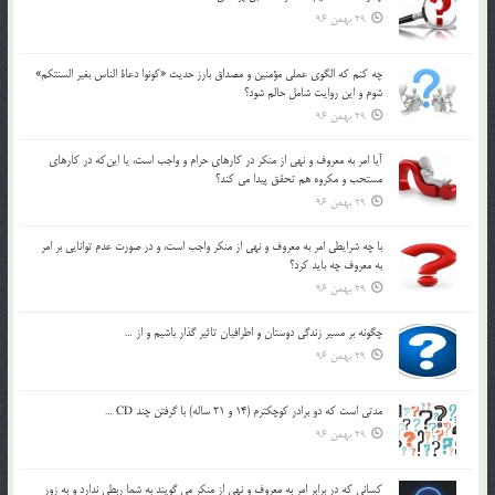
29 بهمن 96
چه كنم كه الگوي عملي مؤمنين و مصداق بارز حديث «كونوا دعاة الناس بغير السنتكم»
شوم و اين روايت شامل حالم شود؟
29 بهمن 96
آيا امر به معروف و نهي از منكر در كارهاي حرام و واجب است، يا اين‌كه در كارهاي
مستحب و مكروه هم تحقق پيدا مي كند؟
29 بهمن 96
با چه شرايطي امر به معروف و نهي از منکر واجب است، و در صورت عدم توانايي بر امر
به معروف چه بايد کرد؟
29 بهمن 96
چگونه بر مسير زندگي دوستان و اطرافيان تاثير گذار باشيم و از …
29 بهمن 96
مدتي است كه دو برادر كوچكترم (14 و 21 ساله) با گرفتن چند CD …
29 بهمن 96
كساني كه در برابر امر به معروف و نهي از منكر مي گويند به شما ربطي ندارد و به زور