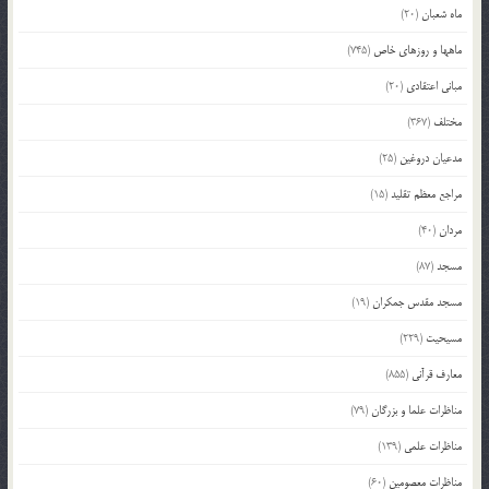
ماه شعبان
(20)
ماهها و روزهای خاص
(745)
مبانی اعتقادی
(20)
مختلف
(367)
مدعیان دروغین
(25)
مراجع معظم تقلید
(15)
مردان
(40)
مسجد
(87)
مسجد مقدس جمکران
(19)
مسیحیت
(229)
معارف قرآنی
(855)
مناظرات علما و بزرگان
(79)
مناظرات علمی
(139)
مناظرات معصومین
(60)