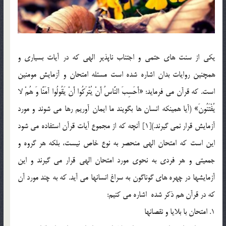
يكي از سنت هاي حتمي و اجتناب ناپذير الهي كه در آيات بسياري و
همچنين روايات بدان اشاره شده است مسئله امتحان و آزمايش مومنين
است. كه قرآن مي فرمايد: «أَحَسِبَ النَّاسُ أَنْ يُتْرَكُوا أَنْ يَقُولُوا آمَنَّا وَ هُمْ لا
يُفْتَنُونَ» (آيا همينكه انسان ها بگويند ما ايمان آوريم رها مي شوند و مورد
آزمايش قرار نمي گيرند.)[1] آنچه كه از مجموع آيات قرآن استفاده مي شود
اين است كه امتحان الهي منحصر به نوع خاص نيست، بلكه هر گروه و
جمعيتي و هر فردي به نحوي مورد امتحان الهي قرار مي گيرند و اين
آزمايشها در چهره هاي گوناگون به سراغ انسانها مي آيد. كه به چند مورد آن
كه در قرآن هم ذكر شده اشاره مي كنيم:
1. امتحان با بلايا و نقصانها