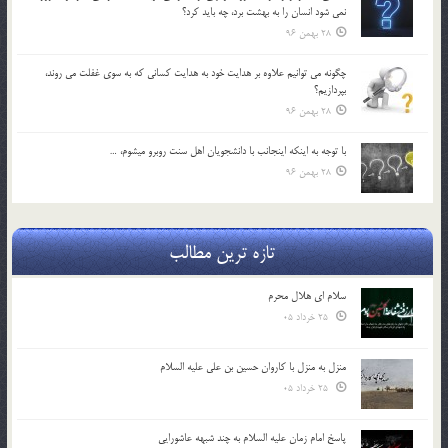
نمي شود انسان را به بهشت برد، چه بايد كرد؟
28 بهمن 96
چگونه مي توانيم علاوه بر هدايت خود به هدايت كساني كه به سوي غفلت مي روند،
بپردازيم؟
28 بهمن 96
با توجه به اينكه اينجانب با دانشجويان اهل سنت روبرو مي‎شوم، …
28 بهمن 96
تازه ترین مطالب
سلام ای هلال محرم
25 خرداد 05
منزل به منزل با کاروان حسین بن علی علیه السلام
25 خرداد 05
پاسخ امام زمان علیه السلام به چند شبهه عاشورایی