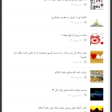
11 مرداد 94
خاطره ای از توسل به حضرت زهرا(س)
23 خرداد 94
تجارت پُرسود ازدواج موقت !
16 شهریور 04
براي اينكه دل پدر و مادر را به دست آوريم و هميشه از ما راضي باشند چكار بايد
بكنيم؟
23 تیر 95
زیارت نامه امام صادق علیه السلام
28 مرداد 95
مراسم شهادت امام صادق (ع) سال 93
10 فروردین 94
جذب کمک های مردمی موکب امام علی علیه السلام