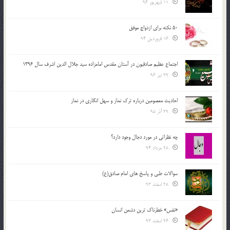
11 شهریور 96
50 نکته برای ازدواج موفق
16 فروردین 94
اجتماع عظیم صادقیون در آستان مقدس امامزاده سید جلال الدین اشرف سال 1396
29 تیر 96
احادیث معصومین درباره ترک نماز و سهل انگاری در نماز
29 آذر 95
چه نظراتی در مورد دجال وجود دارد؟
28 مرداد 94
سوالات طبی و پاسخ های امام صادق(ع)
28 اسفند 93
«نفس» خطرناک ترین دشمن انسان
26 اسفند 93