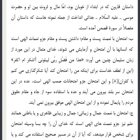
داستان قارون كه در ابتداء از خوبان بود، امّا مال و ثروت بين او و حضرت
موسي ـ عليه السّلام ـ جدائي انداخت از جمله نمونه هاست كه داستان آن
مفصلاً در سورة قصص آمده است.
ب: امتحان با نعمت پست و مقام؛ داشتن پست و مقام جزو نعمات الهی است
که انسانها با آن امتحان و آزمایش می شوند، خدای متعال در این مورد از
زبان سلیمان چنین می آورد: «هذا من فَضْلِ ربّي ليبلوني أاشكر ام اكفر»
(اين از لطف خداست براي اينكه من را امتحان كند آيا شكرگذاري مي كنم
يا كفران)[8] و این امتحان جزو امتحانات صعب الهی است، عده در این
امتحان سر بلند بیرون می آیند و عده با استفاده سوء از جاه و مقام حقوق
مردم را پایمال نموده و از این امتحان الهی موفق بیرون نمی آیند.
ج: امتحان با نعمت جمال و زيبائي؛ جمال و زيبايي ظاهري و يا باطني همانند
علم نيز جزو نعمت های الهی است که خدای آن را چه بسا وسیله امتحان
برای شخص قرار میدهد، که آیا از آن در مسیر صحیح استفاده می کند و یا