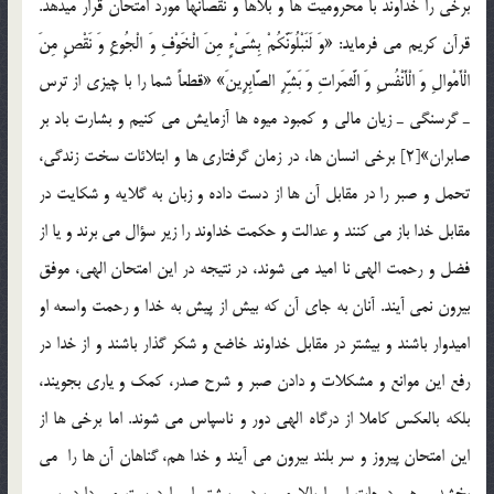
برخي را خداوند با محروميت ها و بلاها و نقصانها مورد امتحان قرار ميدهد.
قرآن كريم مي فرمايد: «وَ لَنَبْلُوَنَّكُمْ بِشَيْ‏ءٍ مِنَ الْخَوْفِ وَ الْجُوعِ وَ نَقْصٍ مِنَ
الْأَمْوالِ وَ الْأَنْفُسِ وَ الَّثمَراتِ وَ بَشِّرِ الصَّابِرِينَ» «قطعاً شما را با چيزي از ترس
ـ گرسنگي ـ زيان مالي و كمبود ميوه ها آزمايش مي كنيم و بشارت باد بر
صابران»[2] برخي انسان ها، در زمان گرفتاري ها و ابتلائات سخت زندگي،
تحمل و صبر را در مقابل آن ها از دست داده و زبان به گلايه و شکايت در
مقابل خدا باز مي كنند و عدالت و حکمت خداوند را زير سؤال مي برند و يا از
فضل و رحمت الهي نا اميد مي شوند، در نتيجه در اين امتحان الهي، موفق
بيرون نمي آيند. آنان به جاي آن که بيش از پيش به خدا و رحمت واسعه او
اميدوار باشند و بيشتر در مقابل خداوند خاضع و شکر گذار باشند و از خدا در
رفع اين موانع و مشکلات و دادن صبر و شرح صدر، کمک و ياري بجويند،
بلکه بالعکس کاملا از درگاه الهي دور و ناسپاس مي شوند. اما برخي ها از
اين امتحان پيروز و سر بلند بيرون مي آيند و خدا هم، گناهان آن ها را مي
بخشد و هم درجات او را بالا مي برد و بيشتر او را دوست مي دارد. پس