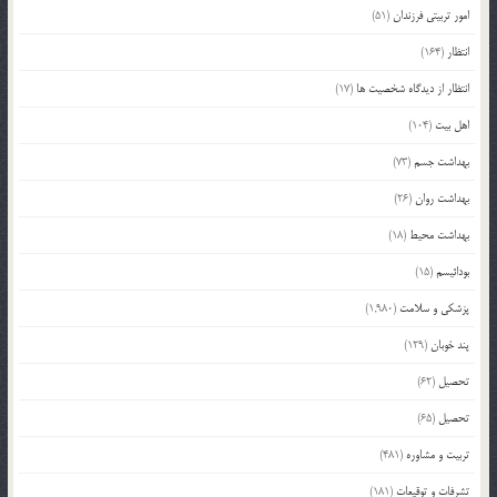
امور تربیتی فرزندان
(51)
انتظار
(164)
انتظار از دیدگاه شخصیت ها
(17)
اهل بیت
(104)
بهداشت جسم
(73)
بهداشت روان
(26)
بهداشت محیط
(18)
بودائیسم
(15)
پزشکی و سلامت
(1,980)
پند خوبان
(129)
تحصیل
(62)
تحصیل
(65)
تربیت و مشاوره
(481)
تشرفات و توقیعات
(181)