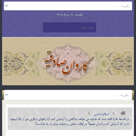
یکشنبه , 18 مرداد 1405
اسلام شناسی
در فلسفة بلايا گفته شده كه خداوند مي خواهد بندگانش را آزمايش كند، آيا راههاي ديگري غير از بلايا وجود
ندارد كه آزمايش كند و انسان معمولاً در اوقات سختي و مشقت بيشتر به ياد خداست؟