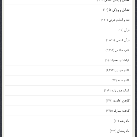
فضایل و ویژگی ها
(10)
فقه و احکام شرعی
(340)
قرآن
(23)
قرآن شناسی
(1,861)
کتب اسلامی
(2,295)
کرامات و معجزات
(9)
کلام جاودان
(2,293)
کلام جدید
(34)
کمک های اولیه
(116)
گلچین احادیث
(372)
گنجینه معارف
(495)
ماه رجب
(20)
ماه رمضان
(176)