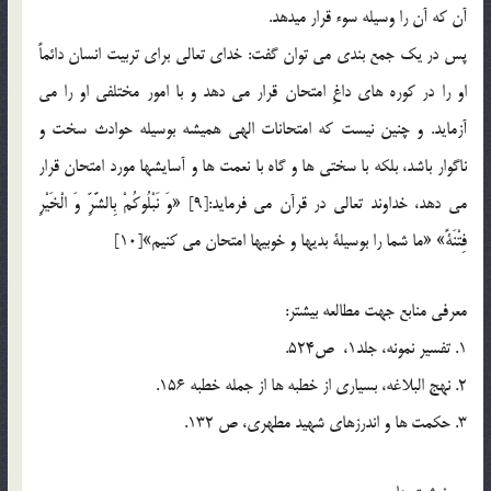
آن که آن را وسیله سوء قرار میدهد.
پس در يك جمع بندي مي توان گفت: خداي تعالي براي تربيت انسان دائماً
او را در كوره هاي داغِ امتحان قرار مي دهد و با امور مختلفي او را مي
آزمايد. و چنين نيست كه امتحانات الهي هميشه بوسيله حوادث سخت و
ناگوار باشد، بلكه با سختي ها و گاه با نعمت ها و آسايش­ها مورد امتحان قرار
مي دهد، خداوند تعالي در قرآن مي فرمايد:[9] «وَ نَبْلُوكُمْ بِالشَّرِّ وَ الْخَيْرِ
فِتْنَةً» «ما شما را بوسيلة بديها و خوبيها امتحان مي كنيم»[10]
معرفي منابع جهت مطالعه بيشتر:
1. تفسير نمونه، جلد1، ص524.
2. نهج البلاغه، بسياري از خطبه ها از جمله خطبه 156.
3. حكمت ها و اندرزهاي شهيد مطهري، ص 132.