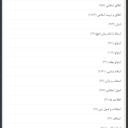
اخلاق اسلامی
(956)
اخلاق و تربیت اسلامی
(2,836)
ادیان
(474)
ارتباط با امام زمان (عج)
(14)
ازدواج
(371)
ازدواج
(117)
ازدواج موقت
(32)
اسلام شناسی
(2,661)
اصحاب و یاران
(37)
اصول اعتقادی
(777)
اطلاعیه ها
(26)
اعتقادات و اصول دین
(28)
اعتکاف
(43)
اعیاد اسلامی
(211)