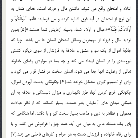
ابتلاء و امتحان واقع مي شوند، داشتن مال و فرزند است، خداي متعال به
اين نوع از امتحان در آيه فوق اشاره كرده و مي فرمايد: «أَنَّما أَمْوالُكُمْ وَ
أَوْلادُكُمْ فِتْنَةٌ»«اموال و اولاد شما، وسيله آزمايش شما هستند.»[5] بدون
ترديد مال و فرزند از مهمترين وسائل امتحان انسان ها مي باشند، چرا كه
جاذبة اموال از يك سو و عشق و علاقة به فرزندان از سوي ديگر، كشش
نيرومندي را در انسان ايجاد مي كند و چه بسا در مواردي رضاي خداوند
تعالي از رضايت آنها جدا مي شود، انسان سخت در فشار قرار مي گيرد و
براي او تصميم گيري مشكل خواهد شد.[6] چگونگي بدست آوردن اموال،
چگونگي خرج كردن آنها، طرز نگهداري و ميزان دلبستگي و علاقه به آن
همگي ميدان هاي آزمايش بشر هستند. بسيار كسانند كه از نظر عبادات
معمولي و تظاهر به دين و مذهب بسيار سخت گير و با دقتند، اما هنگامي كه
پاي يك مسئله مالي به ميان مي آيد، همه چيز را فراموش مي كنند. و يا
براي رفاه خانواده و فرزندان دست به هر حرام و كارهاي ناحقي مي زنند.[7]