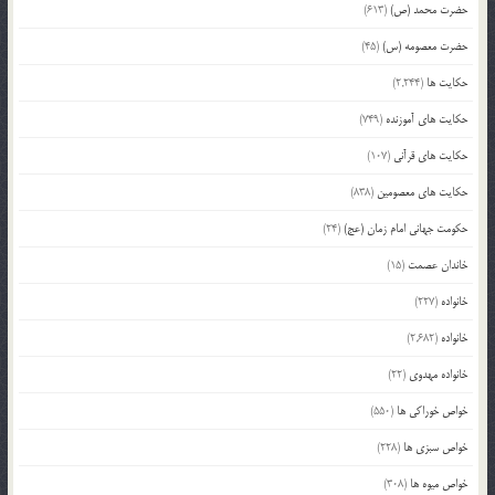
حضرت محمد (ص)
(613)
حضرت معصومه (س)
(45)
حکایت ها
(2,244)
حکایت های آموزنده
(749)
حکایت های قرآنی
(107)
حکایت های معصومین
(838)
حکومت جهانی امام زمان (عج)
(24)
خاندان عصمت
(15)
خانواده
(227)
خانواده
(2,682)
خانواده مهدوی
(22)
خواص خوراکی ها
(550)
خواص سبزی ها
(228)
خواص میوه ها
(308)