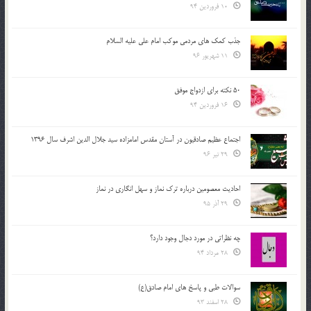
10 فروردین 94
جذب کمک های مردمی موکب امام علی علیه السلام
11 شهریور 96
50 نکته برای ازدواج موفق
16 فروردین 94
اجتماع عظیم صادقیون در آستان مقدس امامزاده سید جلال الدین اشرف سال 1396
29 تیر 96
احادیث معصومین درباره ترک نماز و سهل انگاری در نماز
29 آذر 95
چه نظراتی در مورد دجال وجود دارد؟
28 مرداد 94
سوالات طبی و پاسخ های امام صادق(ع)
28 اسفند 93