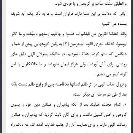
و انطباق سنّت عذاب بر گروهي و يا فردي شود.
آياتي كه دلالت بر اين معنا دارند فراوان است و ما به ذكر يك آيه شريفه
بسنده مي كنيم:
ولقدا اهلكنا القرون من قبلكم لما ظلموا و جائتهم رسلهم بالبيّنات و ما كانوا
ليومنوا، كذلك نجزي القوم المجرمين.[2] به يقين گروههايي پيش از شما را
هنگامي كه ستم كردند هلاك نموديم، در حاليكه رسولان الهي دليل هاي
روشني براي آنان آوردند، ولي هرگز ايمان نياوردند و ما خلافكاران را اين
گونه كيفر مي دهيم.
و نزول عذاب الهي در اثر ظلم انسانها بلافاصله پس از وقوع ظلم نيست بلكه
بعد از طي دو مرحله اي ديگر است:
1. اتمام حجت: خداوند بعد از آنكه پيامبران و مبلغان دين خود را بسوي
گروهي و امتي گسيل داشت و براي آنان ثابت گرديد كه پيامبران و مبلغان
رسالت الهي دارند و براي هدايت آنان از جانب خداوند آمده اند، مع ذلك راه