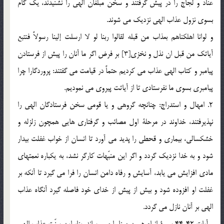
عناد و لجاج را در پيش گرفتند و سخن مبلغان الهي را نشنيدند، يك گام
بسوي نزول عذاب الهي نزديك مي شوند.
و لوانا اهلكناهم بعذاب من قبله لقالوا ربنا لو لا ارسلت إلينا رسولاً فنتبع
آياتك من قبل ان نذل و نخزي[3] بر فرض اگر ما آنان را پيش از فرستادن
پيامبر و كتاب الهي عذاب مي كرديم حتماً در قيامت مي گفتند: پروردگارا چرا
پيامبري بسوي ما نفرستادي تا از آياتت پيروي مي نموديم.
2. امهال و استدراج: چنانچه گروهي و يا قومي سخن فرستادگان الهي را
نپذيرفتند، خداوند در مرحلة اول مصائب و گرفتاري هايي همچون زلزله و
خشكسالي، بيماري و قحطي را پديد مي آورد تا انسان از خواب غفلت بيدار
شود و به خدا نزديك گردد و اگر اين منبّهات كارگر نشد، به يكباره نعمتهاي
مادي افزايش مي يابد، آسايش و رفاه دامن انسان را فرا مي گيرد تا آنكه بر
غفلت او افزوده شود و بيش از پيش از خداي خود فاصله گيرد آنگاه عذاب
الهي بر آنان نازل مي گردد.
و آيات 42ـ44 سورة انعام همين معنا را مي رساند. بنابراين سنّت عذاب الهي