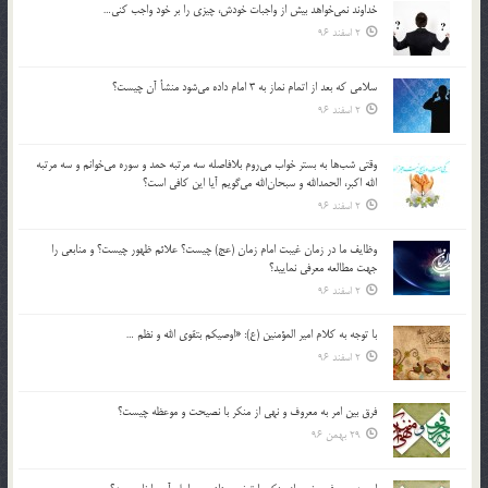
خداوند نمي‌خواهد بيش از واجبات خودش، چيزي را بر خود واجب كني…
2 اسفند 96
سلامي كه بعد از اتمام نماز به 3 امام داده مي‌شود منشأ آن چيست؟
2 اسفند 96
وقتي شب‌ها به بستر خواب مي‌روم بلافاصله سه مرتبه حمد و سوره مي‌خوانم و سه مرتبه
الله اكبر، الحمدالله و سبحان‌الله مي‌گويم آيا اين كافي است؟
2 اسفند 96
وظايف ما در زمان غيبت امام زمان (عج) چيست؟ علائم ظهور چيست؟ و منابعي را
جهت مطالعه معرفي نماييد؟
2 اسفند 96
با توجه به كلام امير المؤمنين (ع): «اوصيكم بتقوي الله و نظم …
2 اسفند 96
فرق بين امر به معروف و نهي از منكر با نصيحت و موعظه چيست؟
29 بهمن 96