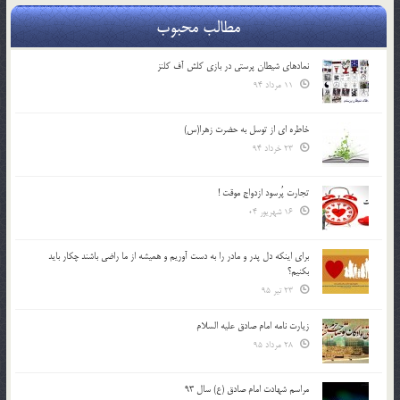
مطالب محبوب
نمادهای شیطان پرستی در بازی کلش آف کلنز
11 مرداد 94
خاطره ای از توسل به حضرت زهرا(س)
23 خرداد 94
تجارت پُرسود ازدواج موقت !
16 شهریور 04
براي اينكه دل پدر و مادر را به دست آوريم و هميشه از ما راضي باشند چكار بايد
بكنيم؟
23 تیر 95
زیارت نامه امام صادق علیه السلام
28 مرداد 95
مراسم شهادت امام صادق (ع) سال 93