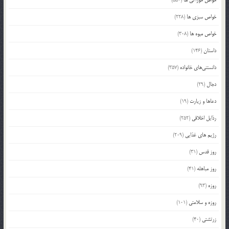
خواص سبزی ها
(228)
خواص میوه ها
(308)
داستان
(146)
دانستنی‌های خانواده
(357)
دجال
(29)
دعاها و زیارت
(19)
رذایل اخلاقی
(252)
رژیم های غذایی
(209)
روز قدس
(31)
روز مباهله
(41)
روزه
(93)
روزه و سلامتی
(101)
زرتشتی
(40)