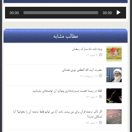
پخش‌کننده
00:00
00:00
صوت
مطالب مشابه
ویژه نامه ماه مبارک رمضان
9 اسفند 03
حضرت آیت الله العظمی نوری همدانی
18 اردیبهشت 98
لطفا در زمينه اهميت شب‌زنده‌داري وموانع آن توضيحاتي بفرماييد.
2 اسفند 96
اگر تأثير ترجمه قرآن براي من بيشتر باشد آيا مي توانم فقط ترجمه آن را بخوانم؟ آيا
اشكالي ندارد؟
2 اسفند 96