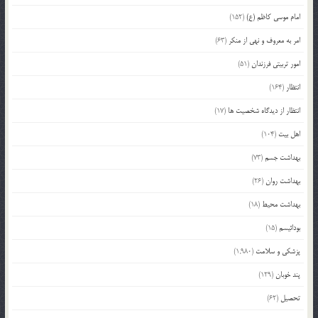
امام موسی کاظم (ع)
(152)
امر به معروف و نهی از منکر
(63)
امور تربیتی فرزندان
(51)
انتظار
(164)
انتظار از دیدگاه شخصیت ها
(17)
اهل بیت
(104)
بهداشت جسم
(73)
بهداشت روان
(26)
بهداشت محیط
(18)
بودائیسم
(15)
پزشکی و سلامت
(1,980)
پند خوبان
(129)
تحصیل
(62)