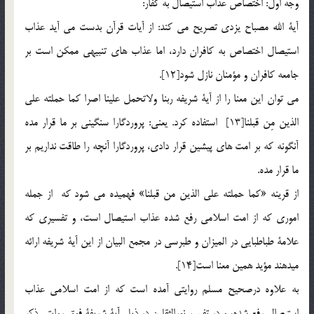
وجه اول: اختصاص عذاب استيصال به كفار:
آية الله مصباح يزدي تصريح مي كند: از آيات قرآن بدست مي آيد عذاب
استيصال اختصاص به كافران دارد، اما عذاب هاي تنبيهي ممكن است بر
جامعه كافران و مؤمنان نازل شود[12].
مي توان اين معنا را از آية شريفه ربنا ولاتحمل علينا اصرا كما حملته علي
الذين مِن قبلنا[13] استفاده كرد. يعني: پروردگارا سنگيني بر ما قرار مده
آنگونه كه بر امت هاي پيشين قرار دادي، پروردگارا آنچه را طاقت نداريم بر
ما قرار مده.
از قرينه «كما حملته علي الذين من قبلنا» فهميده مي شود که از جمله
اموري كه از امت اسلامي رفع شده عذاب استيصال است، و تفسيري كه
علامة طباطبايي در الميزان و طبرسي در مجمع البيان از اين آية شريفه ارائه
ميدهند مؤيد همين معنا است[14].
به علاوه درصحيح مسلم روايتي آمده است كه از امت اسلامي عذاب
استيصال رفع شده، و در تفسير نورالثقلين در ذيل آية شريفة فوق روايتي ذكر