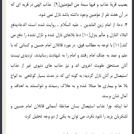
يصيب قرية عذاب و فيها سبعة من المؤمنين[9] عذاب الهي در قريه اي كه
در آن هفت نفر از مؤمنين وجود داشته باشد نازل نمي شود.
4. دعا: از امام زين العابدين ـ عليه السّلام ـ روايت شده است: الدعاءيدفع
البلاء النازل و مالَم ينزل[10] دعا بلاهاي نازل شده و نازل نشده را دفع مي
كند.[11] با توجه به مطالب فوق، در مورد قاتلان امام حسين و كساني كه با
علم و عمد به جنگ امام رفتند و امام را به شهادت رسانيدند، ترديدي نيست
آنان مستحق عقوبت اخروي اند و نيز عذاب هاي دنيوي غير از عذاب
استيصال بر آنان نازل گرديد؛ به گونه اي كه در مدت بسيار كوتاهي به انواع
بلا ها و بيماري ها مبتلا شده و به هلاك رسيدند و نتوانستند به اهداف و
آمال شان برسند.
اما اينكه چرا عذاب استيصال بسان صاعقة آسماني قاتلان امام حسين و
لشكريان يزيد را نابود نكرد، مي توان به يكي از دو وجه تحليل كرد: