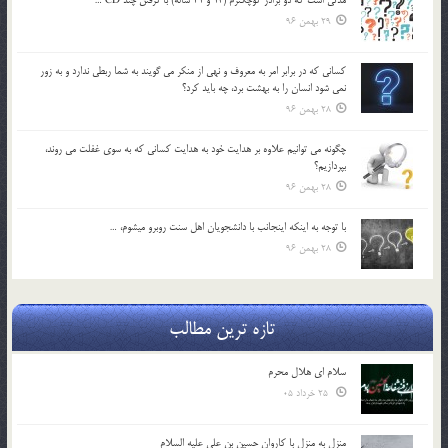
29 بهمن 96
كساني كه در برابر امر به معروف و نهي از منكر مي گويند به شما ربطي ندارد و به زور
نمي شود انسان را به بهشت برد، چه بايد كرد؟
28 بهمن 96
چگونه مي توانيم علاوه بر هدايت خود به هدايت كساني كه به سوي غفلت مي روند،
بپردازيم؟
28 بهمن 96
با توجه به اينكه اينجانب با دانشجويان اهل سنت روبرو مي‎شوم، …
28 بهمن 96
تازه ترین مطالب
سلام ای هلال محرم
25 خرداد 05
منزل به منزل با کاروان حسین بن علی علیه السلام