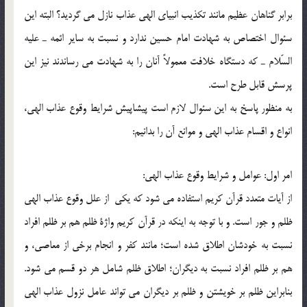
برابر گناهان عظيم مانند تكذيب انبياي الهي عذاب نازل مي گرديد؟ البته اين
سئوال اختصاص به شهادت امام حسين ندارد و نسبت به ساير ائمه ـ عليه
السّلام ـ كه دستگاه خلافت معمولاً آنان را به شهادت مي رساندند نيز اين
پرسش قابل طرح است.
به منظور پاسخ به اين سئوال لازم است پيشاپيش شرايط وقوع عذاب الهي،
انواع و اقسام عذاب الهي و موانع آن را بدانيم:
امر اول: عوامل و شرايط وقوع عذاب الهي:
از آيات متعدد قرآن كريم استفاده مي شود كه يکي از علل وقوع عذاب الهي
ظلم و جور است. و با توجه به اينكه در قرآن كريم واژة ظلم هم بر ظلم افراد
نسبت به خودشان اطلاق شده است؛ مانند كفر و انجام برخي از معاصي، و
هم بر ظلم افراد نسبت به ديگران؛ اطلاق ظلم شامل هر دو قسم مي شود.
بنابراين ظلم بر خويشتن و ظلم بر ديگران مي تواند عامل نزول عذاب الهي