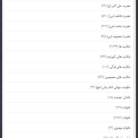
حضرت علی اکبر (ع)
(23)
حضرت فاطمه (س)
(530)
حضرت محمد (ص)
(613)
حضرت معصومه (س)
(45)
حکایت ها
(2,244)
حکایت های آموزنده
(749)
حکایت های قرآنی
(107)
حکایت های معصومین
(838)
حکومت جهانی امام زمان (عج)
(24)
خاندان عصمت
(15)
خانواده
(227)
خانواده
(2,682)
خانواده مهدوی
(22)
خواص خوراکی ها
(550)