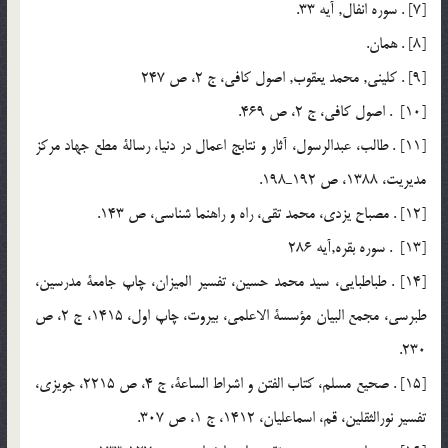
[7] . سوره انفال, آيه 33.
[8] . همان.
[9] . کليني, محمد يعقوب, اصول كافي، ج 2، ص 247
[10] . اصول كافي، ج 2، ص 469.
[11] . طالب، عبدالرسول، آثار و نتابج اعمال در دنيا، رسالة مطع جهاد مركز
مديريت، 1388، ص 192ـ198.
[12] . مصباح يزدي، محمد تقي، راه و راهنما شناسي، ص 143.
[13] . سوره بقره,آيه 286
[14] . طباطبايي، سيد محمد حسين، تفسير الميزان، چاپ جامعة مدرسين،
طبرسي، مجمع البيان مؤسسة الاعلمي، بيروت، چاپ اول، 1415، ج 2، ص
230.
[15] . صحيع مسلم، كتاب الفتن و اشراط الساعة، ج 4، ص 2215، جويزي،
تفسير نورالثقلين، قم، اسماعليان، 1412، ج 1، ص 307.