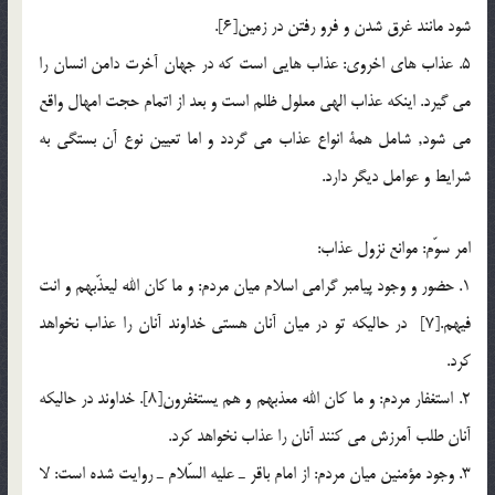
شود مانند غرق شدن و فرو رفتن در زمين[6].
5. عذاب هاي اخروي: عذاب هايي است كه در جهان آخرت دامن انسان را
مي گيرد. اينكه عذاب الهي معلول ظلم است و بعد از اتمام حجت امهال واقع
مي شود, شامل همة انواع عذاب مي گردد و اما تعيين نوع آن بستگي به
شرايط و عوامل ديگر دارد.
امر سوّم: موانع نزول عذاب:
1. حضور و وجود پيامبر گرامي اسلام ميان مردم: و ما كان الله ليعذّبهم و انت
فيهم.[7] در حاليكه تو در ميان آنان هستي خداوند آنان را عذاب نخواهد
كرد.
2. استغفار مردم: و ما كان الله معذبهم و هم يستغفرون[8]. خداوند در حاليكه
آنان طلب آمرزش مي كنند آنان را عذاب نخواهد كرد.
3. وجود مؤمنين ميان مردم: از امام باقر ـ عليه السّلام ـ روايت شده است: لا