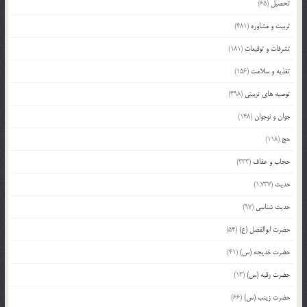
تحصیل
(65)
تربیت و مشاوره
(481)
تشرفات و توقیعات
(181)
تغذیه و سلامت
(156)
توصیه های تربیتی
(498)
جوان و نوجوان
(148)
حج
(118)
حجاب و عفاف
(333)
حدیث
(1,737)
حدیث شناسی
(97)
حضرت ابوالفضل (ع)
(54)
حضرت خدیجه (س)
(41)
حضرت رقیه (س)
(13)
حضرت زینب (س)
(66)