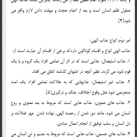
معلول ظلم انسان است و بعد از اتمام حجت و مهلت دادن لازم واقع مي
شود[4].
امر دوّم: انواع عذاب الهي:
عذاب الهي انواع و اقسام گوناگون داردكه برخي از اقسام آن عبارت است از:
1. عذاب استيصال: عذابي است كه در اثر آن تمامي افراد يك گروه و يا يك
قوم نابود مي گردد، نظير آنچه در امتهاي گذشته اتفاق مي افتاد.
2. عذاب غير استيصال: عذابهايي كه به هلاكت تمامي افراد يك امت
منجرنمي شود مثل وقوع اختلاف، جنگ و درگيري[5].
3. عذاب هاي معنوي: عذاب هايي است كه مربوط به بعد معنوي و روح
انسان مي شود، مانند دور شدن از رحمت الهي، نهاده شدن مهر ضلالت بر
دل انسان و سلب توفيق از انجام اعمال عبادي.
4. عذاب هاي جسمي: عذاب هايي است كه مربوط به جسم و تن انسان مي