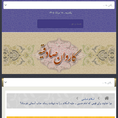
یکشنبه , 18 مرداد 1405
اسلام شناسی
چرا خداوند براي قومی که امام حسين ـ عليه السّلام ـ را به شهادت رساند عذاب آسماني نفرستاد؟