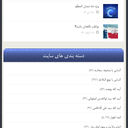
ویژه ماه شعبان المعظّم
28 دی 04
مواظب نگاهتان باشید!!!
18 اسفند 93
دسته بندی های سایت
آشنایی با صحیفه سجادیه
(56)
آشنایی با نهج البلاغه
(392)
آیت الله بهجت
(54)
آیت الله سید ابوالحسن اصفهانی
(43)
آیت الله سید علی آقا قاضی
(42)
ائمه اطهار
(5,038)
اثبات ولایت و وجود امام زمان
(73)