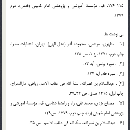
115ـ176، قم، مؤسسة آموزشي و پژوهشي امام خميني (قدس)، دوم
1379.
پي نوشت ها:
[1] . مطهري، مرتضي، مجموعه آثار (عدل الهي)، تهران، انتشارات صدرا،
چاپ دوم، 1370، ج 1، ص 138.
[2] . سوره يونس, آيه 13.
[3] . سوره طه, آيه 134.
[4] . عبدالسلام بن نصرالله، سنة الله في عقاب الامم، رياض، دارالمعراج،
چاپ اول، 1415 هـ ق، ص 23ـ37.
[5] . مصباح يزدي، محمد تقي، راه و راهنما شناسي، قم، مؤسسة آموزشي و
پژوهشي امام خميني (ره)، چاپ دوم، 1379، ص129.
[6] . عبدالسلام بن نصرالله، سنّة الله في عقاب الاصم، ص 35.