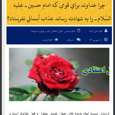
چرا خداوند براي قومی که امام حسين ـ عليه
السّلام ـ را به شهادت رساند عذاب آسماني نفرستاد؟
خادم اهل البیت
اسلام شناسی
,
اصول اعتقادی
,
نقد و پاسخ به شبهات
10 شهریور 94
0 دیدگاه
1956بازدید
ترديدي نيست تمام پديده هاي جهان هستي معلول و فعل خداوند است و