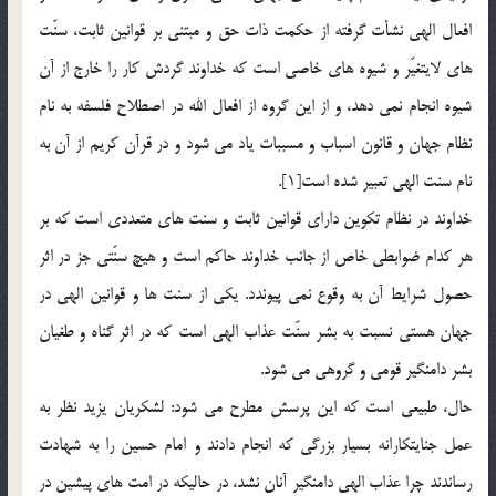
افعال الهي نشأت گرفته از حكمت ذات حق و مبتني بر قوانين ثابت، سنّت
هاي لايتغيّر و شيوه هاي خاصي است كه خداوند گردش كار را خارج از آن
شيوه انجام نمي دهد، و از اين گروه از افعال الله در اصطلاح فلسفه به نام
نظام جهان و قانون اسباب و مسببات ياد مي شود و در قرآن كريم از آن به
نام سنت الهي تعبير شده است[1].
خداوند در نظام تكوين داراي قوانين ثابت و سنت هاي متعددي است كه بر
هر كدام ضوابطي خاص از جانب خداوند حاكم است و هيچ سنّتي جز در اثر
حصول شرايط آن به وقوع نمي پيوندد. يكي از سنت ها و قوانين الهي در
جهان هستي نسبت به بشر سنّت عذاب الهي است كه در اثر گناه و طغيان
بشر دامنگير قومي و گروهي مي شود.
حال، طبيعي است كه اين پرسش مطرح مي شود: لشكريان يزيد نظر به
عمل جنايتكارانه بسيار بزرگي كه انجام دادند و امام حسين را به شهادت
رساندند چرا عذاب الهي دامنگير آنان نشد، در حاليكه در امت هاي پيشين در