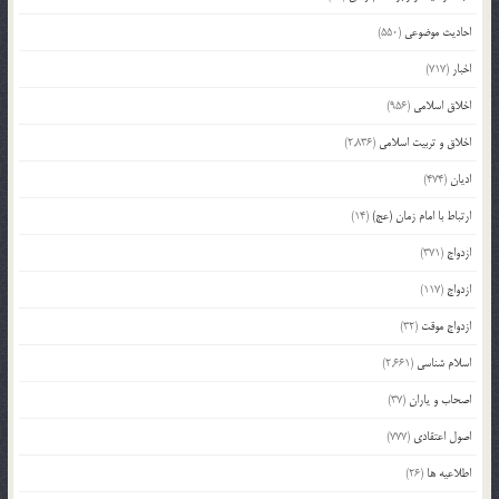
احادیث موضوعی
(550)
اخبار
(717)
اخلاق اسلامی
(956)
اخلاق و تربیت اسلامی
(2,836)
ادیان
(474)
ارتباط با امام زمان (عج)
(14)
ازدواج
(371)
ازدواج
(117)
ازدواج موقت
(32)
اسلام شناسی
(2,661)
اصحاب و یاران
(37)
اصول اعتقادی
(777)
اطلاعیه ها
(26)