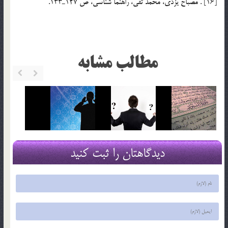
[16] . مصباح يزدي، محمد تقي، راهنما شناسي، ص 127ـ133.
مطالب مشابه
دیدگاهتان را ثبت کنید