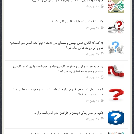
امر به معروف و نهي از منكر را توضيح داده و مراحل آن را نام ببريد؟
29 بهمن 96
چگونه انتقاد كنيم كه طرف مقابل پرخاش نكند؟
29 بهمن 96
چه كنم كه الگوي عملي مؤمنين و مصداق بارز حديث «كونوا دعاة الناس بغير السنتكم»
شوم و اين روايت شامل حالم شود؟
29 بهمن 96
آيا امر به معروف و نهي از منكر در كارهاي حرام و واجب است، يا اين‌كه در كارهاي
مستحب و مكروه هم تحقق پيدا مي كند؟
29 بهمن 96
با چه شرايطي امر به معروف و نهي از منکر واجب است، و در صورت عدم توانايي بر امر
به معروف چه بايد کرد؟
29 بهمن 96
چگونه بر مسير زندگي دوستان و اطرافيان تاثير گذار باشيم و از …
29 بهمن 96
مدتي است كه دو برادر كوچكترم (14 و 21 ساله) با گرفتن چند CD …