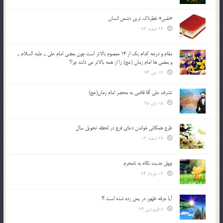
«نفس» خطرناک ترین دشمن انسان
26 اسفند 93
مقام و درجه كدام يك از 14 معصوم بالاتر است چون بعضي امام علي ـ عليه السلام ـ
و بعضي ها امام زمان (عج) را از همه بالاتر مي دانند چرا؟
12 دی 94
تشرف علي آقا قاضي به محضر امام زمان(عج)
15 دی 95
طرح همگانی خواندن دعای فرج در لحظه تحویل سال
27 اسفند 03
چهل حدیث نگاه به نامحرم
13 خرداد 94
آیا جرقه ظهور در یمن زده شده است ؟!
8 فروردین 94