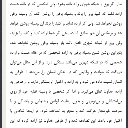
حال اگر برق از شبكه شهري وارد خانه بشود، ولي شخصي كه در خانه هست
اراده نكند كه كليد برق را بزند و وسيله برقي را روشن كند، آن وسيله برقي
روشن نخواهد شد، ولي اگر اراده نمايد و كليد را بزند آن وسيله روشن خواهد
شد و برعكس آن هم صادق است، يعني اگر شما اراده كنيد و كليد را بزنيد،
ولي برق از شبكه شهري قطع باشد باز وسيله برقي روشن نخواهد شد،
بنابراين روشن شدن وسيله برقي به اراده شخصي كه در خانه هست و اراده
شخصي كه در شبكه شهري مي‌باشد بستگي دارد. و از اين مثال مي‌توان
دريافت كه حوادث و وقايعي كه در زندگي انسان رخ مي‌دهد از طرفي به
انسان نسبت داده مي شود و به اراده و اختيار او بستگي دارد، و از طرفي به
اراده خداوند تعلق مي‌گيرد. و لذا اگر شخصي با وسيله نقليه خود از روي
بي‌احتياطي و بي‌توجهي و بدون رعايت قوانين راهنمايي و رانندگي و با
سرعت غيرمجاز حركت ‌كند و منجر به تصادف ‌شود، در اينجا شخص با
اختيار خود باعث اين تصادف شده و از طرفي خداوند نيز اراده كرده كه اين