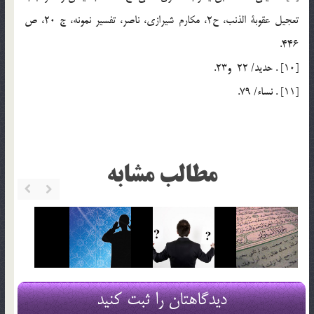
تعجيل عقوبة الذنب، ح2، مکارم شيرازي، ناصر، تفسير نمونه، ج 20، ص
446.
[10] . حديد/ 22 و23.
[11] . نساء/ 79.
مطالب مشابه
دیدگاهتان را ثبت کنید