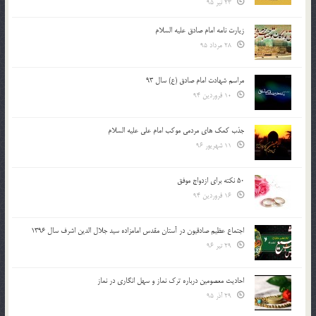
23 تیر 95
زیارت نامه امام صادق علیه السلام
28 مرداد 95
مراسم شهادت امام صادق (ع) سال 93
10 فروردین 94
جذب کمک های مردمی موکب امام علی علیه السلام
11 شهریور 96
50 نکته برای ازدواج موفق
16 فروردین 94
اجتماع عظیم صادقیون در آستان مقدس امامزاده سید جلال الدین اشرف سال 1396
29 تیر 96
احادیث معصومین درباره ترک نماز و سهل انگاری در نماز
29 آذر 95