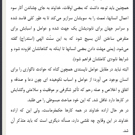
همچنين بايد توجه داشت كه بعضي اوقات، خداوند به جاي چشاندن آثار سوء
اعمال انسانها، نعمت را به سويشان سرازير مي‌كند تا به طور كلي فاسد شده
و سراسر جهان براي نابوديشان يك جهت شده و عوامل و اسبابش براي
منقرض ساختن آنان بسيج شود كه به اين سنّت الهي (استدراج) گفته
مي‌شود. (يعني مهلت دادن بعضي انسانها تا اينكه به گناهانشان افزوده شود و
شرايط نابودي كاملشان فراهم شود).
البته نبايد در مقابل عوامل ناپسندي همچون گناه که حوادث ناگواري را براي
انسان بوجود مي آورد؛ از عوامل و اسباب نکوهيده اي چون دعا و صدقه و
انفاق و اخلاص و صله رحم که تأثير شگرفي بر موفقيت و سلامتي وگشايش
در کارها دارد غافل شد, که اين خود مباحث مبسوطي را مي طلبد.
در هر حال اراده خداوند در همه كارها حكمفرماست، ولي اين كه اراده
خداوند در اين وقايع چه نقشي دارد، مسأله ديگري است كه بايد متذكر آن
شد.