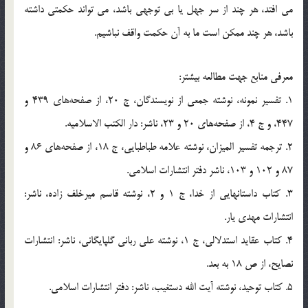
مي افتد، هر چند از سر جهل يا بي توجهي باشد، مي تواند حکمتي داشته
باشد، هر چند ممکن است ما به آن حکمت واقف نباشيم.
معرفي منابع جهت مطالعه بيشتر:
1. تفسير نمونه، نوشته جمعي از نويسندگان، ج 20، از صفحه‌هاي 439 و
447، و ج 4، از صفحه‌هاي 20 و 23، ناشر: دار الكتب الاسلاميه.
2. ترجمه تفسير الميزان، نوشته علامه طباطبايي، ج 18، از صفحه‌هاي 86 و
87 و 102 و 103، ناشر دفتر انتشارات اسلامي.
3. كتاب داستانهايي از خدا، ج 1 و 2، نوشته قاسم ميرخلف زاده، ناشر:
انتشارات مهدي يار.
4. كتاب‌ عقايد استدلالي، ج 1، نوشته علي رباني گلپايگاني، ناشر: انتشارات
نصايح، از ص 18 به بعد.
5. كتاب توحيد، نوشته آيت الله دستغيب، ناشر: دفتر انتشارات اسلامي.