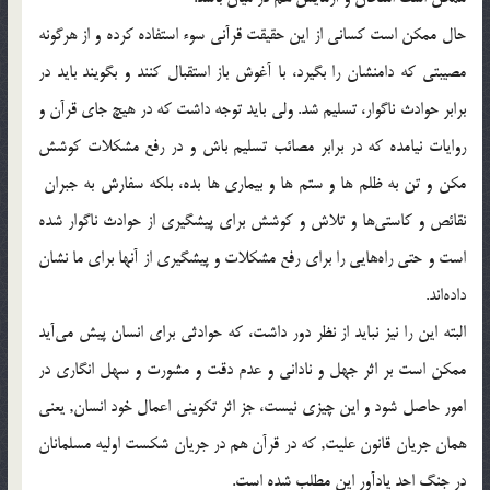
حال ممكن است كساني از اين حقيقت قرآني سوء استفاده كرده و از هرگونه
مصيبتي که دامنشان را بگيرد، با آغوش باز استقبال كنند و بگويند بايد در
برابر حوادث ناگوار، تسليم شد. ولي بايد توجه داشت كه در هيچ جاي قرآن و
روايات نيامده كه در برابر مصائب تسليم باش و در رفع مشكلات كوشش
مكن و تن به ظلم ها و ستم ها و بيماري ها بده، بلكه سفارش به جبران
نقائص و كاستي‌ها و تلاش و كوشش براي پيشگيري از حوادث ناگوار شده
است و حتي راه‌هايي را براي رفع مشكلات و پيشگيري از آنها براي ما نشان
داده‌اند.
البته اين را نيز نبايد از نظر دور داشت، که حوادثي براي انسان پيش مي‌آيد
ممکن است بر اثر جهل و ناداني و عدم دقت و مشورت و سهل انگاري در
امور حاصل شود و اين چيزي نيست، جز اثر تكويني اعمال خود انسان, يعني
همان جريان قانون عليت, كه در قرآن هم در جريان شكست اوليه مسلمانان
در جنگ احد يادآور اين مطلب شده است.