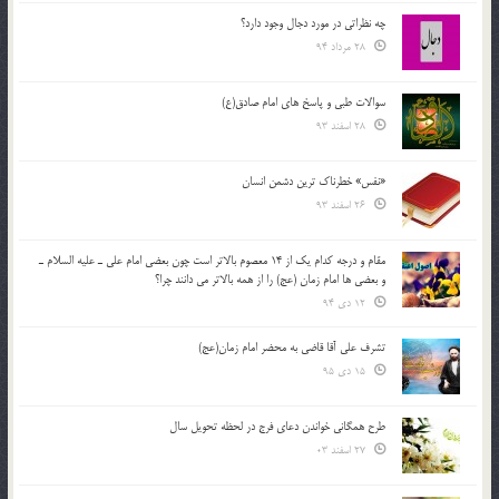
چه نظراتی در مورد دجال وجود دارد؟
28 مرداد 94
سوالات طبی و پاسخ های امام صادق(ع)
28 اسفند 93
«نفس» خطرناک ترین دشمن انسان
26 اسفند 93
مقام و درجه كدام يك از 14 معصوم بالاتر است چون بعضي امام علي ـ عليه السلام ـ
و بعضي ها امام زمان (عج) را از همه بالاتر مي دانند چرا؟
12 دی 94
تشرف علي آقا قاضي به محضر امام زمان(عج)
15 دی 95
طرح همگانی خواندن دعای فرج در لحظه تحویل سال
27 اسفند 03