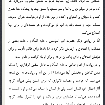
گناهاني كه انجام دادند، زيرا خداوند هرگز به بندگان ستم روا نمي‌دارد، هر
گاه مردم در موقع نزول بلاها و منع نعمتها با صدق نيت به پيشگاه خدا تضرع
كنند و با دلهاي پر اشتياق و آكنده از مهر خدا، از او درخواست جبران نمايند،
مسلما آنچه از دست رفته به آنها باز مي‌گرداند و هر مفسده‌اي را براي آنها
اصلاح مي‌كند.
امّا در روايتي ديگر حضرت امير المؤمنين ـ عليه السّلام ـ علت بعضي از
مصائب را امتحان و آزمايش ذكر كرده.[8] بلاها براي ظالم تأديب و براي
مؤمنان امتحان و براي پيامبران درجه و براي اولياء كرامت و مقام است.
و در روايت از امام صادق ـ عليه السّلام ـ عامل بعضي گرفتاريها را سبك
شدن گناهان و بخشش آنها مي‌داند.[9] از اين آيه و روايت‌ها به اين نتيجه
مي‌رسيم كه حوادث و مصائب ناگواري كه براي انسان پيش مي‌آيد اگرچه
آثار اعمال خود انسان است ولي بار انسان را سبك مي‌كند و او را نسبت به
آينده بيدار مي‌كند تا هشداري براي او باشد و خود را كنترل نمايد. اگرچه
ممكن است امتحان و آزمايش هم در ميان باشد.