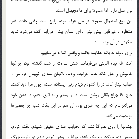
نوع عمل دارد، اما معمولا براي ما مجهول است.
اين نوع استعمال معمولا در بين عرف مردم رايج است وقتي حادثه غير
منتظره‌ و غيرقابل پيش بيني براي انسان پيش مي‌آيد، گفته مي‌شود شايد
حكمتي در آن بوده است.
براي نمونه به يك حكايت جالب و واقعي اشاره مي‌نماييم.
آيت الله بهاء الديني مي‌فرمايند: شش ساعت از شب گذشته بود، چراغها
خاموش و اهل خانه همه خوابيده بودند، ناگهان صداي كوبيدن در، مرا از
خواب بيدار كرد. در را گشودم ديدم زني ايستاده است، چون مرا ديد گفت:
‌حاج آقا چراغ بقالي روشن است. در را بستم و به اتاق رفتم، ‌در ذهن خود
مي‌گذراندم كه اين چه خبري بود، آن هم در اين وقت شب چرا بعضي‌ها
مزاحمت مي‌كنند.
چشمها را روي هم گذاشتم كه بخوابم، صداي خفيفي شنيدم. دقت كردم،
حدس زدم حركت سوسك باشد، ‌چراغ را روشن كردم ديدم دو عقرب بزرگ