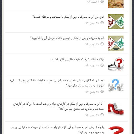
2 اسفند 96
فرق بين امر به معروف و نهي از منكر با نصيحت و موعظه چيست؟
29 بهمن 96
امر به معروف و نهي از منكر را توضيح داده و مراحل آن را نام ببريد؟
29 بهمن 96
چگونه انتقاد كنيم كه طرف مقابل پرخاش نكند؟
29 بهمن 96
چه كنم كه الگوي عملي مؤمنين و مصداق بارز حديث «كونوا دعاة الناس بغير السنتكم»
شوم و اين روايت شامل حالم شود؟
29 بهمن 96
آيا امر به معروف و نهي از منكر در كارهاي حرام و واجب است، يا اين‌كه در كارهاي
مستحب و مكروه هم تحقق پيدا مي كند؟
29 بهمن 96
با چه شرايطي امر به معروف و نهي از منکر واجب است، و در صورت عدم توانايي بر امر
به معروف چه بايد کرد؟