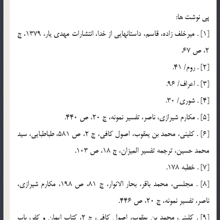
پي نوشت ها:
[1] . ميرخلف زاده، قاسم، داستانهايي از خدا، انتشارات مهدي يار، 1379، ج
2، ص 67.
[2] . روم/ 41.
[3] . اعراف/ 96.
[4] . شوري/ 30.
[5] . مكارم شيرازي، ناصر، تفسير نمونه، ج 20، ص 440.
[6] . كليني، محمد بن يعقوب، اصول كافي، ج 2، ص 581، طباطبايي، سيد
محمد حسين، ترجمه تفسير الميزان، ج 18، ص 103.
[7] . خطبه 178.
[8] . مجلسي، محمد باقر، بحار الانوار، ج 81، ص 198، مکارم شيرازي،
ناصر، تفسير نمونه، ج 20، ص 446.
[9] . کليني، محمد بن يعقوب، اصول كافي، ج 2، كتاب ايمان و كفر، باب