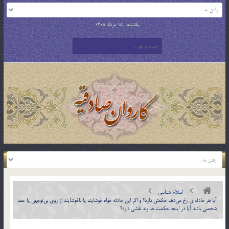
یکشنبه , 18 مرداد 1405
اسلام شناسی
آيا هر حادثه‌اي رخ مي‌دهد حكمتي دارد؟ و اگر اين حادثه خواه خوشايند يا ناخوشايند از روي بي‌توجهي يا عمد
شخصي باشد آيا در اينجا حكمت خداوند نقشي دارد؟