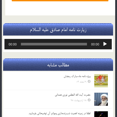
زیارت نامه امام صادق علیه السلام
پخش‌کننده
00:00
00:00
صوت
مطالب مشابه
ویژه نامه ماه مبارک رمضان
9 اسفند 03
حضرت آیت الله العظمی نوری همدانی
18 اردیبهشت 98
لطفا در زمينه اهميت شب‌زنده‌داري وموانع آن توضيحاتي بفرماييد.