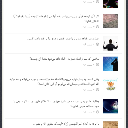
2 اسفند 96
اگر تأثير ترجمه قرآن براي من بيشتر باشد آيا مي توانم فقط ترجمه آن را بخوانم؟ آيا
اشكالي ندارد؟
2 اسفند 96
خداوند نمي‌خواهد بيش از واجبات خودش، چيزي را بر خود واجب كني…
2 اسفند 96
سلامي كه بعد از اتمام نماز به 3 امام داده مي‌شود منشأ آن چيست؟
2 اسفند 96
وقتي شب‌ها به بستر خواب مي‌روم بلافاصله سه مرتبه حمد و سوره مي‌خوانم و سه مرتبه
الله اكبر، الحمدالله و سبحان‌الله مي‌گويم آيا اين كافي است؟
2 اسفند 96
وظايف ما در زمان غيبت امام زمان (عج) چيست؟ علائم ظهور چيست؟ و منابعي را
جهت مطالعه معرفي نماييد؟
2 اسفند 96
با توجه به كلام امير المؤمنين (ع): «اوصيكم بتقوي الله و نظم …