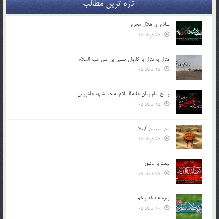
تازه ترین مطالب
سلام ای هلال محرم
25 خرداد 05
منزل به منزل با کاروان حسین بن علی علیه السلام
25 خرداد 05
پاسخ امام زمان علیه السلام به چند شبهه عاشورایی
25 خرداد 05
من سرزمین کربلا
25 خرداد 05
بیعت با عاشورا
25 خرداد 05
ویژه عید غدیر خم
10 خرداد 05