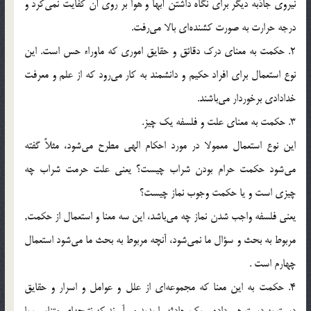
نيروي جاذبه ديگر براي نگاه داشتن آبها و هوا بر روي آن كفايت نمي‌كرد و
درجه حرارت به صورت كشنده‌اي بالا مي‌رفت.
2. حكمت به معناي درك دقائق و حقايق اموري كه ماوراء حس است. اين
نوع استعمال براي افراد حكيم و دانشمند به كار مي‌رود كه از علم و معرفت
خدادادي برخوردار مي‌باشند.
3. حكمت به معناي علت و فلسفه يك چيز.
اين نوع استعمال معمولا در مورد احكام الهي مطرح مي‌شود، مثلاً گفته
مي‌شود حكمت حرام بودن شراب چيست؟ يعني علت حرمت شراب چه
چيزي است و يا حكمت وجوب نماز چيست؟
يعني فلسفه واجب شدن نماز چه مي‌باشد، اين سه معنا و استعمال از حکمت,
مربوط به بحث و سؤال ما نمي‌شود، آنچه مربوط به بحث ما مي‌شود استعمال
چهارم است .
4. حكمت به اين معنا كه مجموعه‌اي از علل و عوامل و اسرار و حقايق
دست به دست هم داده و يك حادثه را پديد مي‌آورند كه نتيجه‌اي متناسب با