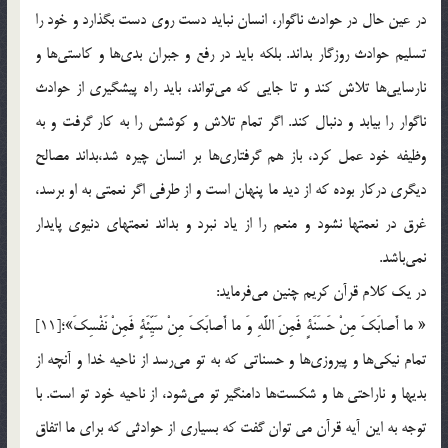
در عين حال در حوادث ناگوار، انسان نبايد دست روي دست بگذارد و خود را
تسليم حوادث روزگار بداند. بلكه بايد در رفع و جبران بدي‌ها و كاستي‌ها و
نارسايي‌ها تلاش كند و تا جايي كه مي‌تواند، بايد راه پيشگيري از حوادث
ناگوار را بيابد و دنبال كند. اگر تمام تلاش و كوشش را به كار گرفت و به
وظيفه خود عمل كرد، ‌باز هم گرفتاري‌ها بر انسان چيره شد،‌بداند مصالح
ديگري دركار بوده كه از ديد ما پنهان است و از طرفي اگر نعمتي به او برسد،
غرق در نعمتها نشود و منعم را از ياد نبرد و بداند نعمتهاي دنيوي پايدار
نمي‌باشد.
در يك كلام قرآن كريم چنين مي‌فرمايد:
« ما أَصابَكَ مِنْ حَسَنَةٍ فَمِنَ اللَّهِ وَ ما أَصابَكَ مِنْ سَيِّئَةٍ فَمِنْ نَفْسِكَ»؛[11]
تمام نيكي‌ها و پيروزي‌ها و حسناتي كه به تو مي‌رسد از ناحيه خدا و آنچه از
بديها و ناراحتي ها و شكست‌ها دامنگير تو مي‌شود، ‌از ناحيه خود تو است. با
توجه به اين آيه قرآن مي توان گفت که بسياري از حوادثي که براي ما اتفاق