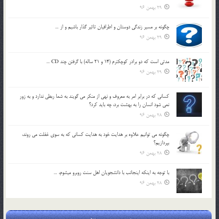
29 بهمن 96
چگونه بر مسير زندگي دوستان و اطرافيان تاثير گذار باشيم و از …
29 بهمن 96
مدتي است كه دو برادر كوچكترم (14 و 21 ساله) با گرفتن چند CD …
29 بهمن 96
كساني كه در برابر امر به معروف و نهي از منكر مي گويند به شما ربطي ندارد و به زور
نمي شود انسان را به بهشت برد، چه بايد كرد؟
28 بهمن 96
چگونه مي توانيم علاوه بر هدايت خود به هدايت كساني كه به سوي غفلت مي روند،
بپردازيم؟
28 بهمن 96
با توجه به اينكه اينجانب با دانشجويان اهل سنت روبرو مي‎شوم، …
28 بهمن 96