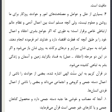
عافيت است.
4. بسياري از علل و عوامل و مصلحت‌هاي امور و حوادث روزگار براي ما
روشن و معلوم نيست،‌ ولي آنچه مسلم است بين اعمال آدمي و نظام عالم
ارتباطي خاص برقرار است؛ به طوري كه اگر جوامع بشري اعتقاد و اعمال
خود را بر طبق آنچه كه فطرت اقتضاء دارد و خداوند امر فرموده انجام دهند،
خيرات به سوي شان سرازير و درهاي بركات به روي شان باز مي‌شود و اگر
در اين دو مرحله (اعتقاد ـ عمل) به فساد بگرايند زمين و آسمان و زندگي
بشر به تباهي كشيده مي‌شود.
در قرآن كريم به اين سنّت الهي اشاره شده، بعضي از حوادث را ناشي از
اعمال دسته جمعي و گروهي و اجتماعي مي‌داند و بعضي را ناشي از اعمال
فردي انسان‌ها.
1. آنجا كه مصائب و خوشي ها جنبه دسته جمعي دارد و محصول گناهان
جمعي و يا كارهاي خير جمعي است قرآن مي‌فرمايد: