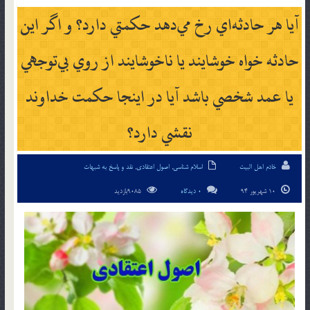
آيا هر حادثه‌اي رخ مي‌دهد حكمتي دارد؟ و اگر اين
حادثه خواه خوشايند يا ناخوشايند از روي بي‌توجهي
يا عمد شخصي باشد آيا در اينجا حكمت خداوند
نقشي دارد؟
خادم اهل البیت
اسلام شناسی
,
اصول اعتقادی
,
نقد و پاسخ به شبهات
10 شهریور 94
0 دیدگاه
9085بازدید