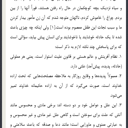
و سياه نزديك بچه كوچكمان در حال راه رفتن هستند، فوراً آنها را از بين
بردم. چراغ را خاموش كردم، ناگهان متوجه شدم كه آن زن مأمور بيدار كردن
ما و سبب نجات اين طفل معصوم بوده است.[1] ولي اينكه چه چيزي باعث
شده تا يك حادثه خوشايند يا ناخوشايند براي انسان پيش بيايد، سؤالي است
كه براي پاسخش چند نكته لازم به ذكر است:
1. نظام آفرينش و عالم هستي بر قانون عليت استوار است، يعني هر معلولي
(حادثه، پديده، پيش‌آمد) علتي دارد.
2. معمولاًَ پديده‌ها و وقايع روزگار به ملاحظه مصلحت‌هايي كه تحت اراده
خداوند است، صورت مي‌گيرد كه از آن به اراده حكيمانه خداوند تعبير
مي‌شود.
3. اين علل و عوامل خود بر دو دسته اند: برخي مادي و محسوس مانند
آتش که علت براي سوختن است و گاهي علل غير مادي و غير محسوس و
به عبارتي معنوي و ماورايي است؛ مانند دعا و صدقه که باعث سلامتي و