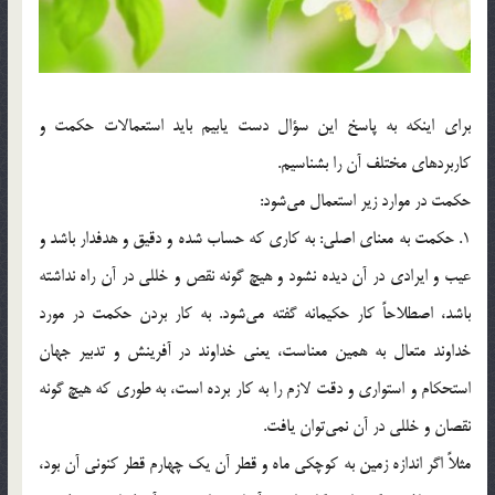
براي اينكه به پاسخ اين سؤال دست يابيم بايد استعمالات حكمت و
كاربردهاي مختلف آن را بشناسيم.
حكمت در موارد زير استعمال مي‌شود:
1. حكمت به معناي اصلي: به كاري كه حساب شده و دقيق و هدفدار باشد و
عيب و ايرادي در آن ديده نشود و هيچ گونه نقص و خللي در آن راه نداشته
باشد، ‌اصطلاحاً كار حكيمانه گفته مي‌شود. به كار بردن حكمت در مورد
خداوند متعال به همين معناست، يعني خداوند در آفرينش و تدبير جهان
استحكام و استواري و دقت لازم را به كار برده است، به طوري كه هيچ گونه
نقصان و خللي در آن نمي‌توان يافت.
مثلاً اگر اندازه زمين به كوچكي ماه و قطر آن يك چهارم قطر كنوني آن بود،