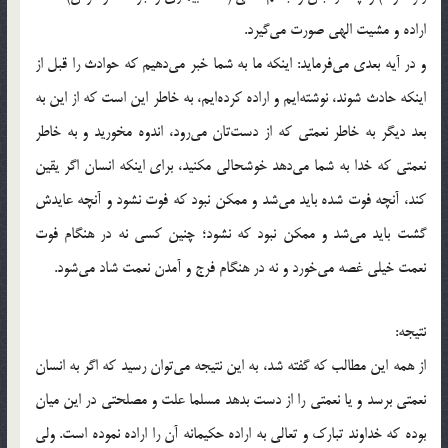
اراده و مشيت الهي صورت مي‌گيرد.
و در آيه بعدي مي‌فرمايد: اينكه ما به شما خبر مي‌دهيم كه حوادث را قبل از
اينكه حادث شوند، نوشته‌ايم و اراده كرده‌ايم، به خاطر اين است كه از اين به
بعد ديگر به خاطر نعمتي كه از دست‌تان مي‌رود، اندوه مخوريد و به خاطر
نعمتي كه خدا به شما مي‌دهد خوشحالي مكنيد، براي اينكه انسان اگر يقين
كند، آنچه فوت شده بايد مي‌شد و ممكن نبود كه فوت نشود و آنچه عايدش
گشت بايد مي‌شد و ممكن نبود كه نشود؛ چنين كسي نه در هنگام فوت
نعمت خيلي غصه مي‌خورد و نه در هنگام فرج و آمدن نعمت شاد مي‌شود.
نتيجه:
از همه اين مطالب كه گفته شد، به اين نتيجه مي‌توان رسيد كه اگر به انسان
نعمتي برسد و يا نعمتي را از دست بدهد مسلما علت و مصلحتي در اين ميان
بوده كه خداوند تبارك و تعالي به اراده حكيمانه آن را اراده نموده است. ولي