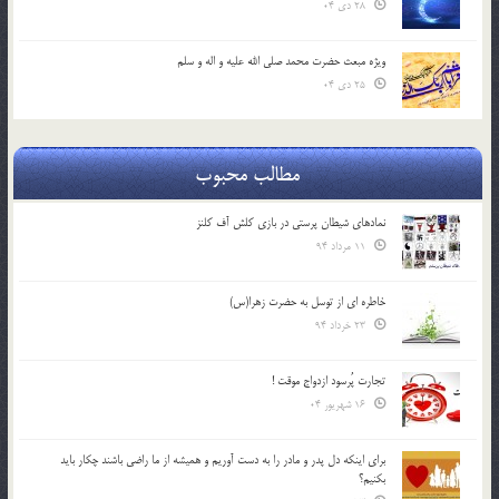
28 دی 04
ویژه مبعث حضرت محمد صلی الله علیه و اله و سلم
25 دی 04
مطالب محبوب
نمادهای شیطان پرستی در بازی کلش آف کلنز
11 مرداد 94
خاطره ای از توسل به حضرت زهرا(س)
23 خرداد 94
تجارت پُرسود ازدواج موقت !
16 شهریور 04
براي اينكه دل پدر و مادر را به دست آوريم و هميشه از ما راضي باشند چكار بايد
بكنيم؟