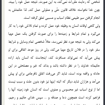
شخص كه رعايت مقررات نمي‌كند، به اين صورت, نتيجه عمل خود را ببيند.
چون خدا نخواسته خلاف قانون علّي و معلولي عمل کند, لذا حکمتش به
انجام گرفتن سير طبيعي نظام اسباب و مسببي تعلق گرفته است.
ولي گاهي اوقات انسان به وظيفه خود عمل كرده و تمام تلاش خود را به كار
مي‌گيرد و تمام شرايط و زمينه‌ها را براي صورت گرفتن يك عمل مهيا
مي‌كند ولي به نتيجه مورد نظر نمي‌رسد، مثلاً شخصي تمام وسايل و شرايط
سفر خود را در فلان تاريخ مهيا مي‌كند،‌ ولي در روز موعد اتفاقي براي او
پيش مي‌آيد كه نمي‌تواند مسافرت كند، اينجاست كه انسان بايد اراده
حكيمانه خداوند را در نظر داشته باشد و بداند كه خير و مصلحتي در اين
حادثه و واقعه بوده است، ‌شايد اگر مي‌رفت اتفاق نافرجامي براي او پيش
مي‌آمد و هزاران شايد ديگر که البته اينها نيز خود بدون علت و سبب نيست
اما از نوع اسباب غير محسوس و معنوي است که انسان خود زمينه آنها را
فراهم کرده است همچون دعا و صدقه و … سپس خداي حکيم و رحيم,