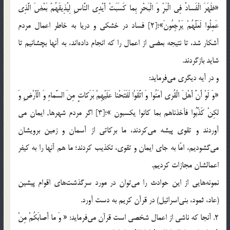
«ظَهَرَ الْفَسادُ فِي الْبَرِّ وَ الْبَحْرِ بِما كَسَبَتْ أَيْدِي النَّاسِ لِيُذِيقَهُمْ بَعْضَ الَّذِي
عَمِلُوا لَعَلَّهُمْ يَرْجِعُونَ»؛[2] فساد در خشكي و دريا به خاطر اعمال مردم
آشكار شد، تا نتيجه بعضي از اعمال را كه انجام داده‌اند، به آنها بچشانيم تا
شايد بازگردند.
و در آيه ديگري مي‌فرمايد:
«وَ لَوْ أَنَّ أَهْلَ الْقُرى آمَنُوا وَ اتَّقَوْا لَفَتَحْنا عَلَيْهِمْ بَرَكاتٍ مِنَ السَّماءِ وَ الْأَرْضِ وَ
لكِنْ كَذَّبُوا فأخذناهم بما کانوا يکسبون »؛[3] اگر مردم شهرها, ايمان مي
آوردند و تقوي پيشه مي‌كردند، ما بركاتي از آسمان و زمين برويشان
مي‌گشوديم، امّا به جاي ايمان و تقوي، تكذيب كردند؛ ما هم آنها را به کيفر
اعمالشان مجازات کرديم.
نمونه‌هايي از اين حوادث را مي‌توان در مورد سرگذشت‌هاي اقوام پيشين
(عاد، ثمود، بني‌اسرائيل) در قرآن كريم به دست آورد.
2. آنجا كه ناشي از اعمال شخصي است قرآن مي‌فرمايد: « وَ ما أَصابَكُمْ مِنْ