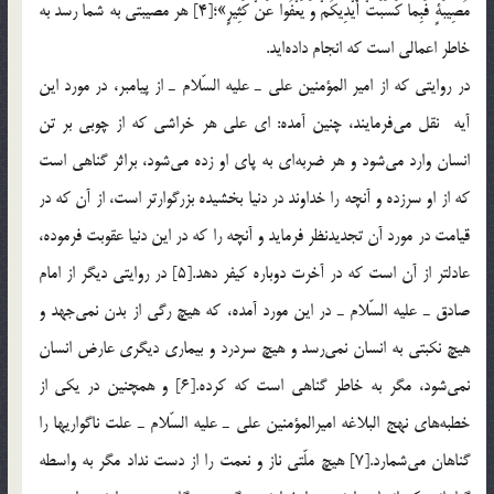
مُصِيبَةٍ فَبِما كَسَبَتْ أَيْدِيكُمْ وَ يَعْفُوا عَنْ كَثِيرٍ»؛[4] هر مصيبتي به شما رسد به
خاطر اعمالي است كه انجام داده‌ايد.
در روايتي که از امير المؤمنين علي ـ عليه السّلام ـ از پيامبر، در مورد اين
آيه نقل مي‌فرمايند، چنين آمده: اي علي هر خراشي كه از چوبي بر تن
انسان وارد مي‌شود و هر ضربه‌اي به پاي او زده مي‌شود، براثر گناهي است
كه از او سرزده و آنچه را خداوند در دنيا بخشيده بزرگوارتر است، از آن كه در
قيامت در مورد آن تجديدنظر فرمايد و آنچه را كه در اين دنيا عقوبت فرموده،
عادلتر از آن است كه در آخرت دوباره كيفر دهد.[5] در روايتي ديگر از امام
صادق ـ عليه السّلام ـ در اين مورد آمده، که هيچ رگي از بدن نمي‌جهد و
هيچ نكبتي به انسان نمي‌رسد و هيچ سردرد و بيماري ديگري عارض انسان
نمي‌شود، مگر به خاطر گناهي است كه كرده.[6] و همچنين در يكي از
خطبه‌هاي نهج البلاغه اميرالمؤمنين علي ـ عليه السّلام ـ علت ناگواريها را
گناهان مي‌شمارد.[7] هيچ ملّتي ناز و نعمت را از دست نداد مگر به واسطه