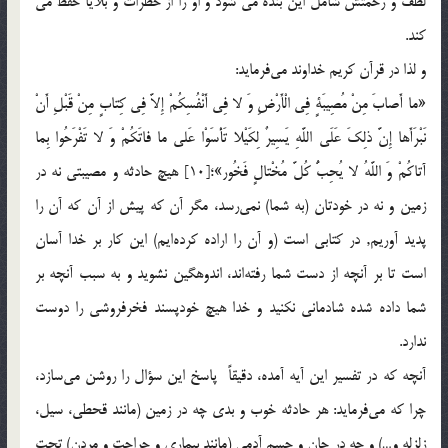
لطف و رحمتش شامل اين بنده مي شود و او را از خطرات و بلايا حفظ مي
کند.
و لذا در قرآن كريم خداوند مي‌فرمايد:
«ما أَصابَ مِنْ مُصِيبَةٍ فِي الْأَرْضِ وَ لا فِي أَنْفُسِكُمْ إِلاَّ فِي كِتابٍ مِنْ قَبْلِ أَنْ
نَبْرَأَها إِنَّ ذلِكَ عَلَى اللَّهِ يَسِيرٌ لِكَيْلا تَأْسَوْا عَلى ما فاتَكُمْ وَ لا تَفْرَحُوا بِما
آتاكُمْ وَ اللَّهُ لا يُحِبُّ كُلَّ مُخْتالٍ فَخُور»؛[10] هيچ حادثه و مصيبتي نه در
زمين و نه در خودتان (به شما) نمي‌رسد، مگر آن كه پيش از آن كه آن را
پديد آوريم, در كتابي است (و آن را اراده كرده‌ايم) اين كار بر خدا آسان
است تا بر آنچه از دست شما رفته‌اند، اندوهگين نشويد و به سبب‌ آنچه بر
شما داده شده شادماني نكنيد و خدا هيچ خودپسند فخرفروشي را دوست
ندارد.
آنچه كه در تفسير اين آيه آمده، ‌دقيقاً پاسخ اين سؤال را روشن مي‌سازد،
چرا كه مي‌فرمايد: هر حادثه خوب و بدي چه در زمين (مانند قحطي، سيل،
زلزله و…) و چه در جان و جسم آدمي (مانند بيماري و جراحت و مردن) تحت