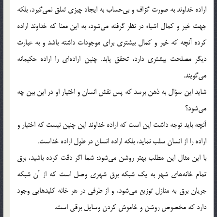
اراده خداوند به صورت گزاف و بي‌حساب به ايجاد چيزي تعلق نمي‌گيرد، بلكه
جهت خير و كمال اشياء در نظر گرفته مي‌شود، ‌به اين معنا كه خداوند اراده
كرده آنچه كه خير و كمال بيشتري براي موجودات داشته باشد و به عبارت
ديگر مصلحت بيشتري دارد، ‌تحقق يابد. چنين اراده‌اي را اراده حكيمانه
مي‌گويند.
شايد اين سؤال به ذهن برسد که پس نقش انسان و اختيار او در اين بين چه
مي‌شود؟
آنچه بايد توجه داشت اين است كه اراده خداوند اين چنين نيست كه اختيار و
اراده را از انسان سلب نمايد، بلكه اراده انسان در طول اراده خداست.
با اين مثال اين مطلب بهتر روشن مي‌شود: شما اگر دقت كرده باشيد، برق
تمام خانه‌هاي شهر به يك شبكه برق شهري وصل است كه از آن شبكه
جريان برق به منازل توزيع مي‌شود، و از طرفي در هر خانه كليدهايي وجود
دارد كه مخصوص روشن و خاموش كردن وسايل برقي است.