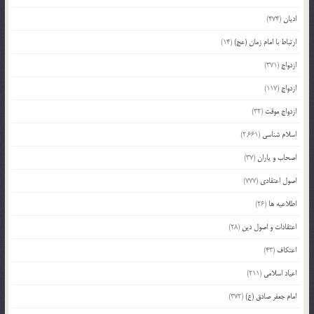
ادیان
(474)
ارتباط با امام زمان (عج)
(14)
ازدواج
(371)
ازدواج
(117)
ازدواج موقت
(32)
اسلام شناسی
(2,661)
اصحاب و یاران
(37)
اصول اعتقادی
(777)
اطلاعیه ها
(26)
اعتقادات و اصول دین
(28)
اعتکاف
(43)
اعیاد اسلامی
(211)
امام جعفر صادق (ع)
(372)