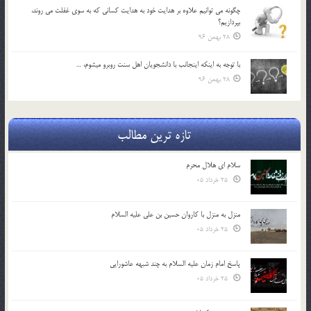
چگونه مي توانيم علاوه بر هدايت خود به هدايت كساني كه به سوي غفلت مي روند،
بپردازيم؟
28 بهمن 96
با توجه به اينكه اينجانب با دانشجويان اهل سنت روبرو مي‎شوم، …
28 بهمن 96
تازه ترین مطالب
سلام ای هلال محرم
25 خرداد 05
منزل به منزل با کاروان حسین بن علی علیه السلام
25 خرداد 05
پاسخ امام زمان علیه السلام به چند شبهه عاشورایی
25 خرداد 05