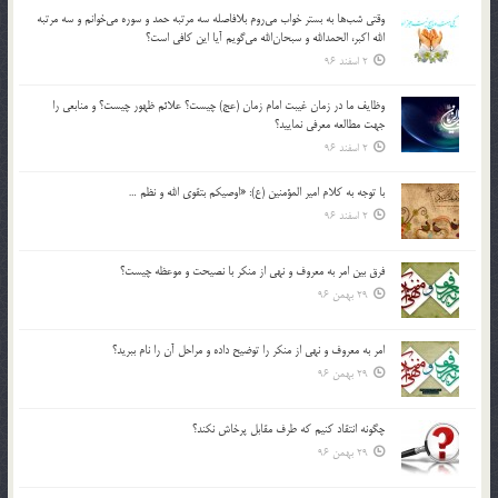
وقتي شب‌ها به بستر خواب مي‌روم بلافاصله سه مرتبه حمد و سوره مي‌خوانم و سه مرتبه
الله اكبر، الحمدالله و سبحان‌الله مي‌گويم آيا اين كافي است؟
2 اسفند 96
وظايف ما در زمان غيبت امام زمان (عج) چيست؟ علائم ظهور چيست؟ و منابعي را
جهت مطالعه معرفي نماييد؟
2 اسفند 96
با توجه به كلام امير المؤمنين (ع): «اوصيكم بتقوي الله و نظم …
2 اسفند 96
فرق بين امر به معروف و نهي از منكر با نصيحت و موعظه چيست؟
29 بهمن 96
امر به معروف و نهي از منكر را توضيح داده و مراحل آن را نام ببريد؟
29 بهمن 96
چگونه انتقاد كنيم كه طرف مقابل پرخاش نكند؟
29 بهمن 96