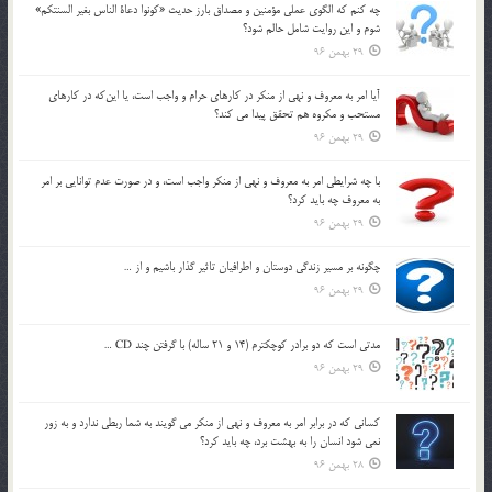
چه كنم كه الگوي عملي مؤمنين و مصداق بارز حديث «كونوا دعاة الناس بغير السنتكم»
شوم و اين روايت شامل حالم شود؟
29 بهمن 96
آيا امر به معروف و نهي از منكر در كارهاي حرام و واجب است، يا اين‌كه در كارهاي
مستحب و مكروه هم تحقق پيدا مي كند؟
29 بهمن 96
با چه شرايطي امر به معروف و نهي از منکر واجب است، و در صورت عدم توانايي بر امر
به معروف چه بايد کرد؟
29 بهمن 96
چگونه بر مسير زندگي دوستان و اطرافيان تاثير گذار باشيم و از …
29 بهمن 96
مدتي است كه دو برادر كوچكترم (14 و 21 ساله) با گرفتن چند CD …
29 بهمن 96
كساني كه در برابر امر به معروف و نهي از منكر مي گويند به شما ربطي ندارد و به زور
نمي شود انسان را به بهشت برد، چه بايد كرد؟
28 بهمن 96