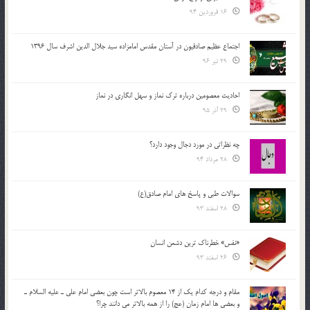
16 فروردین 94
اجتماع عظیم صادقیون در آستان مقدس امامزاده سید جلال الدین اشرف سال 1396
29 تیر 96
احادیث معصومین درباره ترک نماز و سهل انگاری در نماز
29 آذر 95
چه نظراتی در مورد دجال وجود دارد؟
28 مرداد 94
سوالات طبی و پاسخ های امام صادق(ع)
28 اسفند 93
«نفس» خطرناک ترین دشمن انسان
26 اسفند 93
مقام و درجه كدام يك از 14 معصوم بالاتر است چون بعضي امام علي ـ عليه السلام ـ
و بعضي ها امام زمان (عج) را از همه بالاتر مي دانند چرا؟