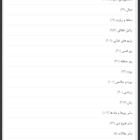
دجال
(29)
دعاها و زیارت
(19)
رذایل اخلاقی
(252)
رژیم های غذایی
(209)
روز قدس
(31)
روز مباهله
(41)
روزه
(93)
روزه و سلامتی
(101)
زرتشتی
(40)
زنان
(317)
سایر روزها و ماه ها
(103)
سایر فروع دین
(72)
سایر مقالات
(5)