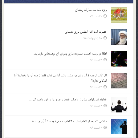
ویژه نامه ماه مبارک رمضان
9 اسفند 03
حضرت آیت الله العظمی نوری همدانی
18 اردیبهشت 98
لطفا در زمينه اهميت شب‌زنده‌داري وموانع آن توضيحاتي بفرماييد.
2 اسفند 96
اگر تأثير ترجمه قرآن براي من بيشتر باشد آيا مي توانم فقط ترجمه آن را بخوانم؟ آيا
اشكالي ندارد؟
2 اسفند 96
خداوند نمي‌خواهد بيش از واجبات خودش، چيزي را بر خود واجب كني…
2 اسفند 96
سلامي كه بعد از اتمام نماز به 3 امام داده مي‌شود منشأ آن چيست؟
2 اسفند 96