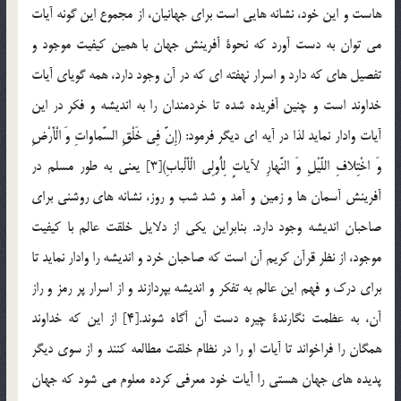
هاست و اين خود، نشانه هايي است براي جهانيان، از مجموع اين گونه آيات
مي توان به دست آورد كه نحوة آفرينش جهان با همين كيفيت موجود و
تفصيل هاي كه دارد و اسرار نهفته اي كه در آن وجود دارد، همه گوياي آيات
خداوند است و چنين آفريده شده تا خردمندان را به انديشه و فكر در اين
آيات وادار نمايد لذا در آيه اي ديگر فرمود: (إِنَّ فِي خَلْقِ السَّماواتِ وَ الْأَرْضِ
وَ اخْتِلافِ اللَّيْلِ وَ النَّهارِ لآياتٍ لِأُولِي الْأَلْبابِ)[3] يعني به طور مسلم در
آفرينش آسمان ها و زمين و آمد و شد شب و روز، نشانه هاي روشني براي
صاحبان انديشه وجود دارد. بنابراين يكي از دلايل خلقت عالم با كيفيت
موجود، از نظر قرآن كريم آن است كه صاحبان خرد و انديشه را وادار نمايد تا
براي درك و فهم اين عالم به تفكر و انديشه بپردازند و از اسرار پر رمز و راز
آن، به عظمت نگارندة چيره دست آن آگاه شوند.[4] از اين كه خداوند
همگان را فراخواند تا آيات او را در نظام خلقت مطالعه كنند و از سوي ديگر
پديده هاي جهان هستي را آيات خود معرفي كرده معلوم مي شود كه جهان