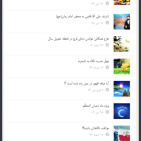
12 دی 94
تشرف علي آقا قاضي به محضر امام زمان(عج)
15 دی 95
طرح همگانی خواندن دعای فرج در لحظه تحویل سال
27 اسفند 03
چهل حدیث نگاه به نامحرم
13 خرداد 94
آیا جرقه ظهور در یمن زده شده است ؟!
8 فروردین 94
ویژه ماه شعبان المعظّم
28 دی 04
مواظب نگاهتان باشید!!!
18 اسفند 93