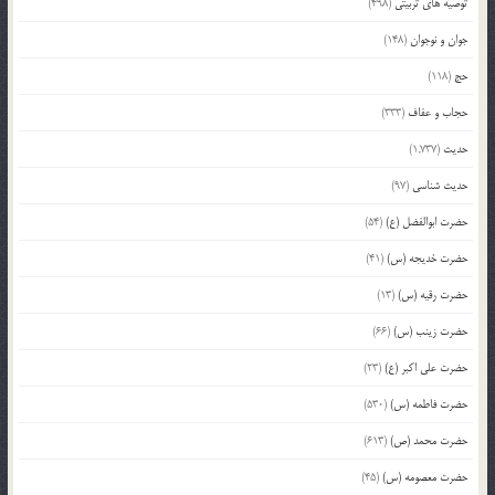
توصیه های تربیتی
(498)
جوان و نوجوان
(148)
حج
(118)
حجاب و عفاف
(333)
حدیث
(1,737)
حدیث شناسی
(97)
حضرت ابوالفضل (ع)
(54)
حضرت خدیجه (س)
(41)
حضرت رقیه (س)
(13)
حضرت زینب (س)
(66)
حضرت علی اکبر (ع)
(23)
حضرت فاطمه (س)
(530)
حضرت محمد (ص)
(613)
حضرت معصومه (س)
(45)