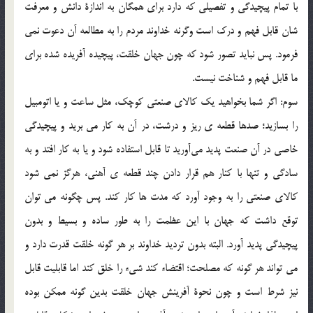
با تمام پيچيدگي و تفصيلي كه دارد براي همگان به اندازة دانش و معرفت
شان قابل فهم و درك است وگرنه خداوند مردم را به مطالعه آن دعوت نمي
فرمود. پس نبايد تصور شود كه چون جهان خلقت، پيچيده آفريده شده براي
ما قابل فهم و شناخت نيست.
سوم: اگر شما بخواهيد يك كالاي صنعتي كوچك، مثل ساعت و يا اتومبيل
را بسازيد؛ صدها قطعه ي ريز و درشت، در آن به كار مي بريد و پيچيدگي
خاصي در آن صنعت پديد مي‌آوريد تا قابل استفاده شود و يا به كار افتد و به
سادگي و تنها با كنار هم قرار دادن چند قطعه ي آهني، هرگز نمي شود
كالاي صنعتي را به وجود آورد كه مدت ها كار كند. پس چگونه مي توان
توقع داشت كه جهان با اين عظمت را به طور ساده و بسيط و بدون
پيچيدگي پديد‌ آورد. البته بدون ترديد خداوند بر هر گونه خلقت قدرت دارد و
مي تواند هر گونه كه مصلحت؛ اقتضاء كند شيء را خلق كند اما قابليت قابل
نيز شرط است و چون نحوة آفرينش جهان خلقت بدين گونه ممكن بوده