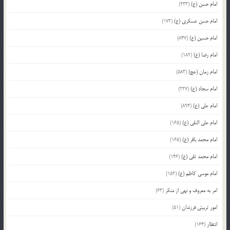
امام حسن (ع)
(233)
امام حسن عسکری (ع)
(172)
امام حسین (ع)
(847)
امام رضا (ع)
(182)
امام زمان (عج)
(583)
امام سجاد (ع)
(227)
امام علی (ع)
(894)
امام علی النقی (ع)
(165)
امام محمد باقر (ع)
(165)
امام محمد تقی (ع)
(146)
امام موسی کاظم (ع)
(152)
امر به معروف و نهی از منکر
(63)
امور تربیتی فرزندان
(51)
انتظار
(164)