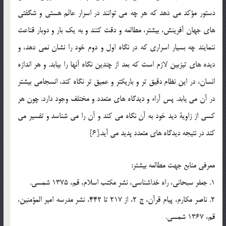
دستور مؤكد مي دهد كه هر چه مي توانند در اسرار عالم هستي و شگفتي
هاي جهان آفرينش، بيشتر، مطالعه و دقت كنند و به يك بار و دوبار قناعت
ننمايند چه بسيار اسراري كه در نگاه اول و دوم خود را نشان نمي دهد، و
ديده هاي تيزبين لازم است كه بعد از چندين نگاه آنها را بيابد. و هر اندازه
انسان، در اين نظام دقيق تر و باريكتر و عميق تر نگاه كند، انسجامي بيشتر
در آن مي يابد. پس آراء و ديدگاه هاي متعدد و مختلف وجود دارد. چون هر
كسي از زاوية ديد خود به آن نگاه مي كند و آن را مي شناسد و تفسير مي
كند در نتيجه ديدگاه هاي متعدد پديد مي آيد.[6]
معرفي منابع جهت مطالعه بيشتر:
1. جعفر سبحاني، راه خداشناسي، نشر مكتب اسلام، قم، 1375 شمسي.
2. ناصر مكارم، پيام قرآن، ج 2، از 217 تا 442، نشر مدرسه امير المؤمنين،
قم، 1367 شمسي.