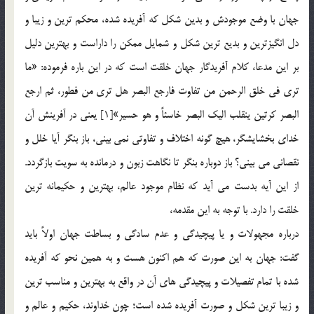
جهان با وضع موجودش و بدين شكل كه آفريده شده، محكم ترين و زيبا و
دل انگيزترين و بديع ترين شكل و شمايل ممكن را داراست و بهترين دليل
بر اين مدعا، كلام آفريدگار جهان خلقت است كه در اين باره فرموده: «ما
تري في خلق الرحمن من تفاوت فارجع البصر هل تري من فطور، ثم ارجع
البصر كرتين ينقلب اليك البصر خاسئاً و هو حسير»[1] يعني در آفرينش آن
خداي بخشايشگر، هيچ گونه اختلاف و تفاوتي نمي بيني، باز بنگر آيا خلل و
نقصاني مي بيني؟ باز دوباره بنگر تا نگاهت زبون و درمانده به سويت بازگردد.
از اين آيه بدست مي آيد كه نظام موجود عالم، بهترين و حكيمانه ترين
خلقت را دارد. با توجه به اين مقدمه،
درباره مجهولات و يا پيچيدگي و عدم سادگي و بساطت جهان اولاً بايد
گفت: جهان به اين صورت كه هم اكنون هست و به همين نحو كه آفريده
شده با تمام تفصيلات و پيچيدگي هاي آن در واقع به بهترين و مناسب ترين
و زيبا ترين شكل و صورت آفريده شده است؛ چون خداوند، حكيم و عالم و