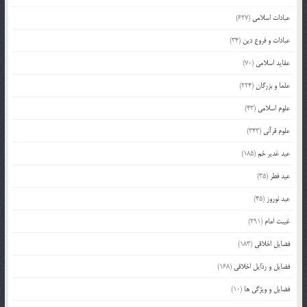
عبادات اسلامی
(627)
عبادات و فروع دین
(34)
عقاید اسلامی
(70)
علما و بزرگان
(224)
علوم اسلامی
(43)
علوم قرآنی
(343)
عید غدیر خم
(185)
عید فطر
(35)
عید نوروز
(45)
غیبت امام
(291)
فضایل اخلاقی
(183)
فضایل و رذایل اخلاقی
(168)
فضایل و ویژگی ها
(10)