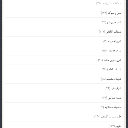
سوالات و شبهات
(420)
سیر و سلوک
(274)
شب های قدر
(46)
شبهات اخلاقی
(217)
شرح احادیث
(51)
شرح حدیث
(550)
شرح دیوان حافظ
(11)
شناخت امام
(440)
شهید دستغیب
(38)
شیخ مفید
(42)
شیعه شناسی
(69)
صحیفه سجادیه
(4)
طب سنتی و گیاهی
(147)
ظهور
(334)