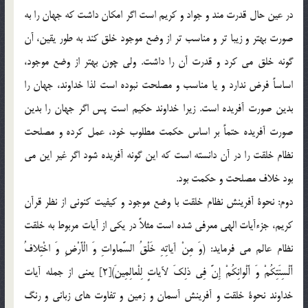
در عين حال قدرت مند و جواد و كريم است اگر امكان داشت كه جهان را به
صورت بهتر و زيبا تر و مناسب تر از وضع موجود خلق كند به طور يقين، آن
گونه خلق مي كرد و قدرت آن را داشت. ولي چون بهتر از وضع موجود،
اساساً فرض ندارد و يا مناسب و مصلحت نبوده است لذا خداوند، جهان را
بدين صورت آفريده است. زيرا خداوند حكيم است پس اگر جهان را بدين
صورت آفريده حتماً بر اساس حكمت مطلوب خود، عمل كرده و مصلحت
نظام خلقت را در آن دانسته است كه اين گونه آفريده شود اگر غير اين مي
بود خلاف مصلحت و حكمت بود.
دوم: نحوة آفرينش نظام خلقت با وضع موجود و كيفيت كنوني از نظر قرآن
كريم، جزء‌آيات الهي معرفي شده است مثلاً در يكي از آيات مربوط به خلقت
نظام عالم مي فرمايد: (وَ مِنْ آياتِهِ خَلْقُ السَّماواتِ وَ الْأَرْضِ وَ اخْتِلافُ
أَلْسِنَتِكُمْ وَ أَلْوانِكُمْ إِنَّ فِي ذلِكَ لآياتٍ لِلْعالِمِينَ)[2] يعني از جمله آيات
خداوند نحوة خلقت و آفرينش آسمان و زمين و تفاوت هاي زباني و رنگ