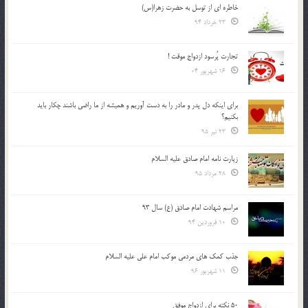
خاطره ای از توسل به حضرت زهرا(س)
23 خرداد 94
تجارت پُرسود ازدواج موقت !
16 شهریور 04
براي اينكه دل پدر و مادر را به دست آوريم و هميشه از ما راضي باشند چكار بايد
بكنيم؟
23 تیر 95
زیارت نامه امام صادق علیه السلام
28 مرداد 95
مراسم شهادت امام صادق (ع) سال 93
10 فروردین 94
جذب کمک های مردمی موکب امام علی علیه السلام
11 شهریور 96
50 نکته برای ازدواج موفق