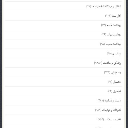
انتظار از دیدگاه شخصیت ها
(17)
اهل بیت
(104)
بهداشت جسم
(73)
بهداشت روان
(26)
بهداشت محیط
(18)
بودائیسم
(15)
پزشکی و سلامت
(1,980)
پند خوبان
(129)
تحصیل
(62)
تحصیل
(65)
تربیت و مشاوره
(481)
تشرفات و توقیعات
(181)
تغذیه و سلامت
(156)