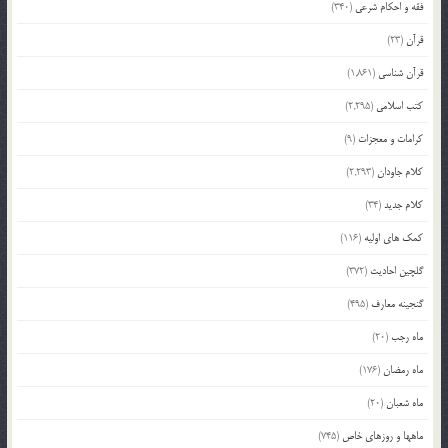
فقه و احکام شرعی
(340)
قرآن
(23)
قرآن شناسی
(1,861)
کتب اسلامی
(2,295)
کرامات و معجزات
(9)
کلام جاودان
(2,293)
کلام جدید
(34)
کمک های اولیه
(116)
گلچین احادیث
(372)
گنجینه معارف
(495)
ماه رجب
(20)
ماه رمضان
(176)
ماه شعبان
(20)
ماهها و روزهای خاص
(745)