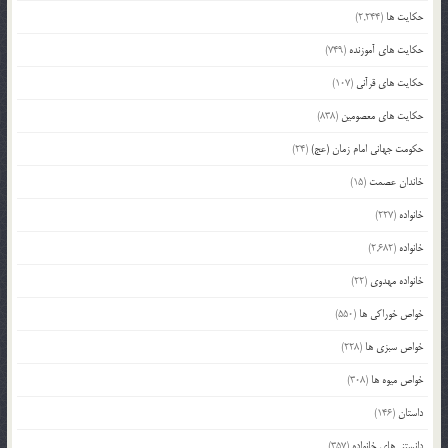
حکایت ها
(2,244)
حکایت های آموزنده
(749)
حکایت های قرآنی
(107)
حکایت های معصومین
(838)
حکومت جهانی امام زمان (عج)
(24)
خاندان عصمت
(15)
خانواده
(227)
خانواده
(2,682)
خانواده مهدوی
(22)
خواص خوراکی ها
(550)
خواص سبزی ها
(228)
خواص میوه ها
(308)
داستان
(146)
دانستنی‌های خانواده
(357)