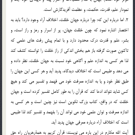
نمودار علم، قدرت، حكمت، و عظمت آفريدگارش است.
2. اما درباره اين كه: چرا درباره جهان خلقت، اختلاف آراء وجود دارد؟ بايد به
اختصار اشاره نمود كه چون خلقت جهان، پر از اسرار و رمز و راز است، و
بشر، علم و قدرت درك محدود دارد و با تمام پيش رفت هاي علمي كه
تاكنون صورت گرفته باز هم بخش اندكي از راز خلقت را توانسته كشف كند
لذا هر كسي به اندازه علم و آگاهي خود نسبت به جهان خلقت، نظر داده و
مي دهد و طبيعي است كه اختلاف ديدگاه، پديد آيد و هر كسي اين جهان را
طبق نظر خود و يا به اندازه معرفت خود مي فهمد و تفسير مي كند و هيچ
كس شايد نتواند ادعا كند که قرآن را به طور كامل تفسير كرده است و جهان
خلقت كه در واقع، كتاب بزرگ تكوين است نيز چنين است و هر كسي به
اندازه معرفت و توان علمي خود مي تواند آن را بفهمد و تفسير كند لذا طبيعي
است كه اختلاف آراء درباره معرفي جهان پديد آيد.
آيت الله مکارم در اين باره مي نويسند: قرآن كريم به همة‌رهروان راه حق