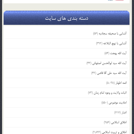
دسته بندی های سایت
آشنایی با صحیفه سجادیه
(56)
آشنایی با نهج البلاغه
(392)
آیت الله بهجت
(54)
آیت الله سید ابوالحسن اصفهانی
(43)
آیت الله سید علی آقا قاضی
(42)
ائمه اطهار
(5,038)
اثبات ولایت و وجود امام زمان
(73)
احادیث موضوعی
(550)
اخبار
(717)
اخلاق اسلامی
(956)
اخلاق و تربیت اسلامی
(2,836)