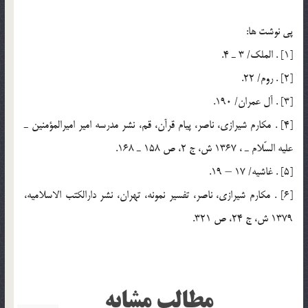
پي نوشت ها:
[1] . الملك/ 3 ـ 4.
[2] . روم/ 22.
[3] . آل عمران/ 190.
[4] . مكارم شيرازي، ناصر، پيام قرآن، قم، نشر مدرسه امير اميرالمؤمنين ـ
عليه السّلام ـ ، 1367 ش، ج 2، ص 158 ـ 168.
[5] . غاشيه/ 17 – 19.
[6] . مكارم شيرازي، ناصر، تفسير نمونه، تهران، نشر دارالكتب الاسلاميه،
1379 ش، ج 24، ص 321.
مطالب مشابه