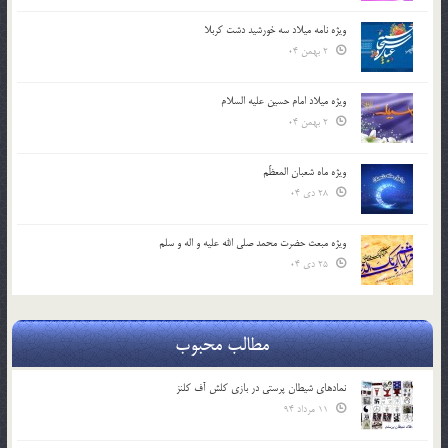
ویژه نامه میلاد سه خورشید دشت کربلا
2 بهمن 04
ویژه میلاد امام حسین علیه السلام
2 بهمن 04
ویژه ماه شعبان المعظّم
28 دی 04
ویژه مبعث حضرت محمد صلی الله علیه و اله و سلم
25 دی 04
مطالب محبوب
نمادهای شیطان پرستی در بازی کلش آف کلنز
11 مرداد 94