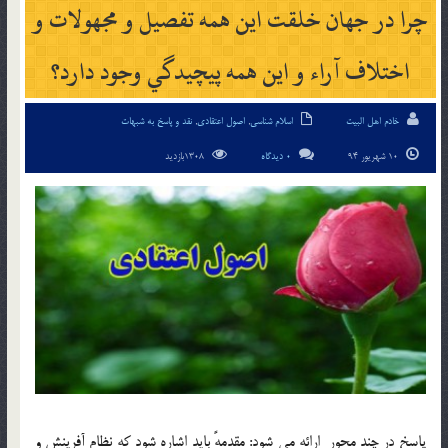
چرا در جهان خلقت اين همه تفصيل و مجهولات و
اختلاف آراء و اين همه پيچيدگي وجود دارد؟
خادم اهل البیت
اسلام شناسی
,
اصول اعتقادی
,
نقد و پاسخ به شبهات
10 شهریور 94
0 دیدگاه
1308بازدید
پاسخ در چند محور ارائه مي شود: مقدمهً بايد اشاره شود كه نظام آفرينش و