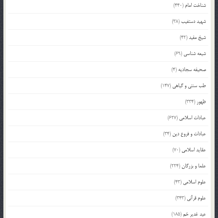
شناخت امام
(440)
شهید دستغیب
(38)
شیخ مفید
(42)
شیعه شناسی
(69)
صحیفه سجادیه
(4)
طب سنتی و گیاهی
(147)
ظهور
(334)
عبادات اسلامی
(627)
عبادات و فروع دین
(34)
عقاید اسلامی
(70)
علما و بزرگان
(224)
علوم اسلامی
(43)
علوم قرآنی
(343)
عید غدیر خم
(185)