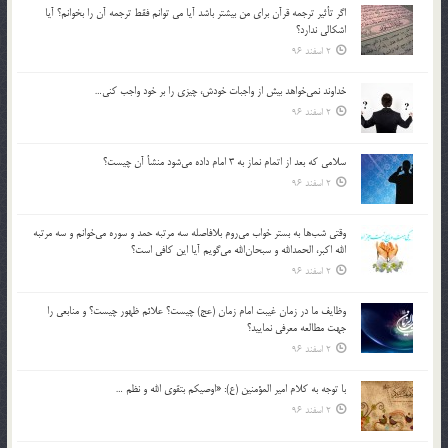
اگر تأثير ترجمه قرآن براي من بيشتر باشد آيا مي توانم فقط ترجمه آن را بخوانم؟ آيا
اشكالي ندارد؟
2 اسفند 96
خداوند نمي‌خواهد بيش از واجبات خودش، چيزي را بر خود واجب كني…
2 اسفند 96
سلامي كه بعد از اتمام نماز به 3 امام داده مي‌شود منشأ آن چيست؟
2 اسفند 96
وقتي شب‌ها به بستر خواب مي‌روم بلافاصله سه مرتبه حمد و سوره مي‌خوانم و سه مرتبه
الله اكبر، الحمدالله و سبحان‌الله مي‌گويم آيا اين كافي است؟
2 اسفند 96
وظايف ما در زمان غيبت امام زمان (عج) چيست؟ علائم ظهور چيست؟ و منابعي را
جهت مطالعه معرفي نماييد؟
2 اسفند 96
با توجه به كلام امير المؤمنين (ع): «اوصيكم بتقوي الله و نظم …
2 اسفند 96