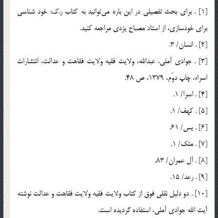
[1] . براي بحث تفصيلي در اين باره مي‌توانيد به كتاب ر.ك: خود شناسي
براي خودسازي، از استاد مصباح يزدي مراجعه كنيد.
[2] . انسان/ 3.
[3] . جوادي آملي، عبدالله، ولايت فقيه ولايت فقاهت و عدالت، انتشارات
اسراء، چاپ دوّم، 1379، ص 48.
[4] . اسرا/ 1.
[5] . كهف/ 1.
[6] . يس/ 61.
[7] . ملك/ 1.
[8] . آل عمران/ 83.
[9] . رعد/ 15.
[10] . دو دليل نقلي فوق از كتاب ولايت فقيه ولايت فقاهت و عدالت نوشته
آيت الله جوادي آملي، استفاده گرديده است.