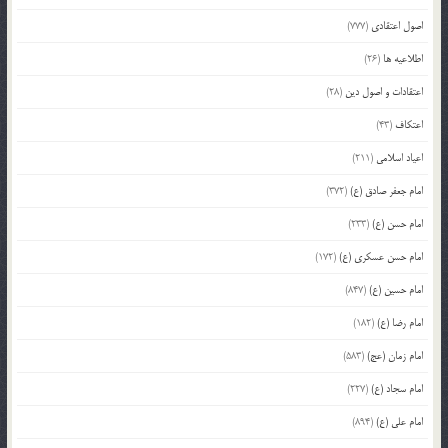
اصول اعتقادی
(777)
اطلاعیه ها
(26)
اعتقادات و اصول دین
(28)
اعتکاف
(43)
اعیاد اسلامی
(211)
امام جعفر صادق (ع)
(372)
امام حسن (ع)
(233)
امام حسن عسکری (ع)
(172)
امام حسین (ع)
(847)
امام رضا (ع)
(182)
امام زمان (عج)
(583)
امام سجاد (ع)
(227)
امام علی (ع)
(894)