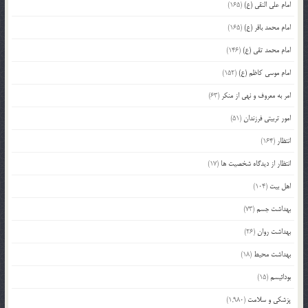
امام علی النقی (ع)
(165)
امام محمد باقر (ع)
(165)
امام محمد تقی (ع)
(146)
امام موسی کاظم (ع)
(152)
امر به معروف و نهی از منکر
(63)
امور تربیتی فرزندان
(51)
انتظار
(164)
انتظار از دیدگاه شخصیت ها
(17)
اهل بیت
(104)
بهداشت جسم
(73)
بهداشت روان
(26)
بهداشت محیط
(18)
بودائیسم
(15)
پزشکی و سلامت
(1,980)