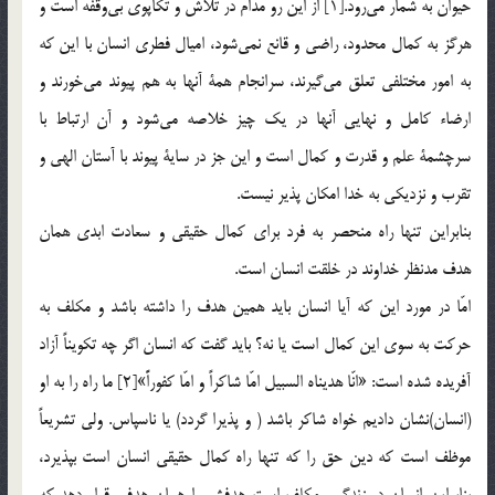
حيوان به شمار مي‌رود.[1] از اين رو مدام در تلاش و تكاپوي بي‌وقفه است و
هرگز به كمال محدود، راضي و قانع نمي‌شود، اميال فطري انسان با اين كه
به امور مختلفي تعلق مي‌گيرند، سرانجام همة آنها به هم پيوند مي‌خورند و
ارضاء كامل و نهايي آنها در يك چيز خلاصه مي‌شود و آن ارتباط با
سرچشمة علم و قدرت و كمال است و اين جز در ساية پيوند با آستان الهي و
تقرب و نزديكي به خدا امكان پذير نيست.
بنابراين تنها راه منحصر به فرد براي كمال حقيقي و سعادت ابدي همان
هدف مدنظر خداوند در خلقت انسان است.
امّا در مورد اين كه آيا انسان بايد همين هدف را داشته باشد و مكلف به
حركت به سوي اين كمال است يا نه؟ بايد گفت که انسان اگر چه تكويناً آزاد
آفريده شده است: «انّا هديناه السبيل امّا شاكراً و امّا كفوراًَ»[2] ما راه را به او
(انسان)نشان داديم خواه شاكر باشد ( و پذيرا گردد) يا ناسپاس. ولي تشريعاً
موظف است كه دين حق را كه تنها راه كمال حقيقي انسان است بپذيرد،
بنابراين انسان در زندگي، مكلف است هدفش را همان هدفي قرار دهد كه