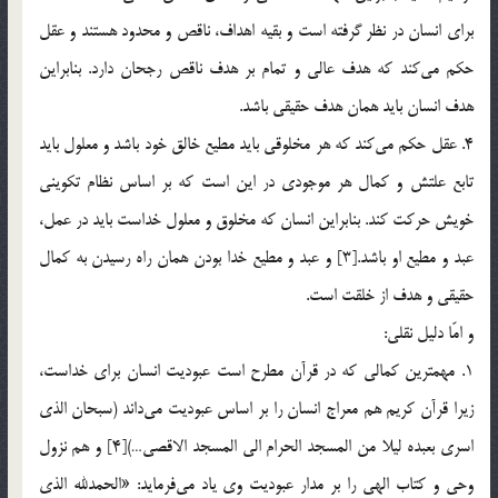
براي انسان در نظر گرفته است و بقيه اهداف، ناقص و محدود هستند و عقل
حكم مي‌كند که هدف عالي و تمام بر هدف ناقص رجحان دارد. بنابراين
هدف انسان بايد همان هدف حقيقي باشد.
4. عقل حكم مي‌كند كه هر مخلوقي بايد مطيع خالق خود باشد و معلول بايد
تابع علتش و كمال هر موجودي در اين است كه بر اساس نظام تكويني
خويش حركت كند. بنابراين انسان كه مخلوق و معلول خداست بايد در عمل،
عبد و مطيع او باشد.[3] و عبد و مطيع خدا بودن همان راه رسيدن به كمال
حقيقي و هدف از خلقت است.
و امّا دليل نقلي:
1. مهمترين كمالي كه در قرآن مطرح است عبوديت انسان براي خداست،
زيرا قرآن كريم هم معراج انسان را بر اساس عبوديت مي‌داند (سبحان الذي
اسري بعبده ليلا من المسجد الحرام الي المسجد الاقصي…)[4] و هم نزول
وحي و كتاب الهي را بر مدار عبوديت وي ياد مي‌فرمايد: «الحمدلله الذي