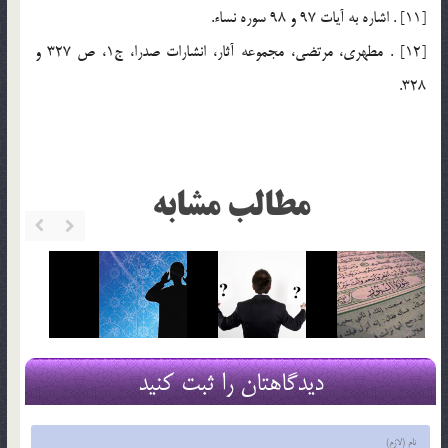
[11] . اشاره به آيات 97 و 98 سوره نساء.
[12] . مطهري، مرتضي، مجموعه آثار، انشارات صدرا، ج1، ص 327 و
328.
مطالب مشابه
دیدگاهتان را ثبت کنید