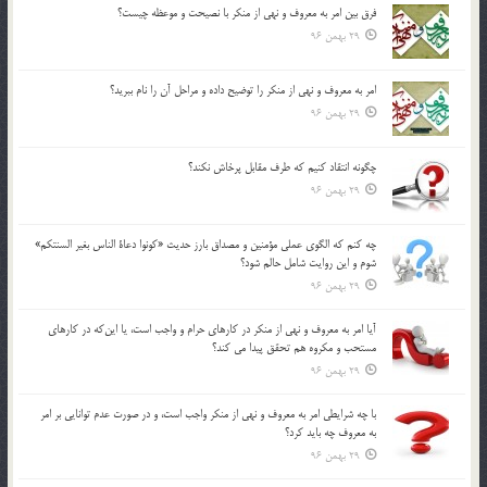
فرق بين امر به معروف و نهي از منكر با نصيحت و موعظه چيست؟
29 بهمن 96
امر به معروف و نهي از منكر را توضيح داده و مراحل آن را نام ببريد؟
29 بهمن 96
چگونه انتقاد كنيم كه طرف مقابل پرخاش نكند؟
29 بهمن 96
چه كنم كه الگوي عملي مؤمنين و مصداق بارز حديث «كونوا دعاة الناس بغير السنتكم»
شوم و اين روايت شامل حالم شود؟
29 بهمن 96
آيا امر به معروف و نهي از منكر در كارهاي حرام و واجب است، يا اين‌كه در كارهاي
مستحب و مكروه هم تحقق پيدا مي كند؟
29 بهمن 96
با چه شرايطي امر به معروف و نهي از منکر واجب است، و در صورت عدم توانايي بر امر
به معروف چه بايد کرد؟
29 بهمن 96