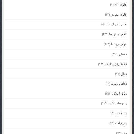
خانواده
(2,682)
خانواده مهدوی
(22)
خواص خوراکی ها
(550)
خواص سبزی ها
(228)
خواص میوه ها
(308)
داستان
(146)
دانستنی‌های خانواده
(357)
دجال
(29)
دعاها و زیارت
(19)
رذایل اخلاقی
(252)
رژیم های غذایی
(209)
روز قدس
(31)
روز مباهله
(41)
روزه
(93)