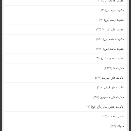
حضرت خدیجه (س)
(41)
حضرت رقیه (س)
(13)
حضرت زینب (س)
(66)
حضرت علی اکبر (ع)
(23)
حضرت فاطمه (س)
(530)
حضرت محمد (ص)
(613)
حضرت معصومه (س)
(45)
حکایت ها
(2,244)
حکایت های آموزنده
(749)
حکایت های قرآنی
(107)
حکایت های معصومین
(838)
حکومت جهانی امام زمان (عج)
(24)
خاندان عصمت
(15)
خانواده
(227)