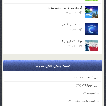
آیا جرقه ظهور در یمن زده شده است ؟!
8 فروردین 94
ویژه ماه شعبان المعظّم
28 دی 04
مواظب نگاهتان باشید!!!
18 اسفند 93
دسته بندی های سایت
آشنایی با صحیفه سجادیه
(56)
آشنایی با نهج البلاغه
(392)
آیت الله بهجت
(54)
آیت الله سید ابوالحسن اصفهانی
(43)