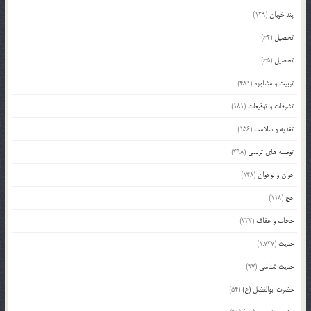
پند خوبان
(129)
تحصیل
(62)
تحصیل
(65)
تربیت و مشاوره
(481)
تشرفات و توقیعات
(181)
تغذیه و سلامت
(156)
توصیه های تربیتی
(498)
جوان و نوجوان
(148)
حج
(118)
حجاب و عفاف
(333)
حدیث
(1,737)
حدیث شناسی
(97)
حضرت ابوالفضل (ع)
(54)