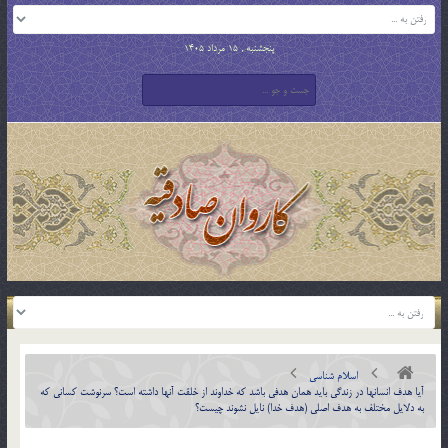
پنجشنبه , 15 مرداد 1405
اسلام شناسی
آيا هدف انسانها در زندگي بايد همان هدفي باشد كه خداوند از خلقت آنها داشته است؟ سرنوشت كساني كه
به دلايل مختلف به هدف اصلي (هدف خدا) نايل نشوند چيست؟