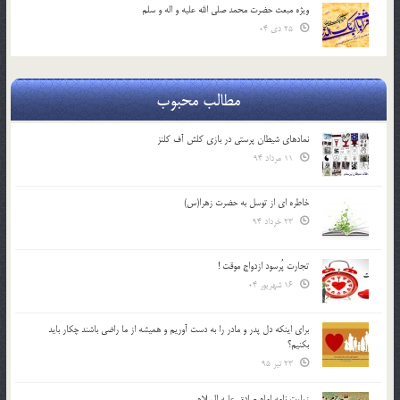
ویژه مبعث حضرت محمد صلی الله علیه و اله و سلم
25 دی 04
مطالب محبوب
نمادهای شیطان پرستی در بازی کلش آف کلنز
11 مرداد 94
خاطره ای از توسل به حضرت زهرا(س)
23 خرداد 94
تجارت پُرسود ازدواج موقت !
16 شهریور 04
براي اينكه دل پدر و مادر را به دست آوريم و هميشه از ما راضي باشند چكار بايد
بكنيم؟
23 تیر 95
زیارت نامه امام صادق علیه السلام