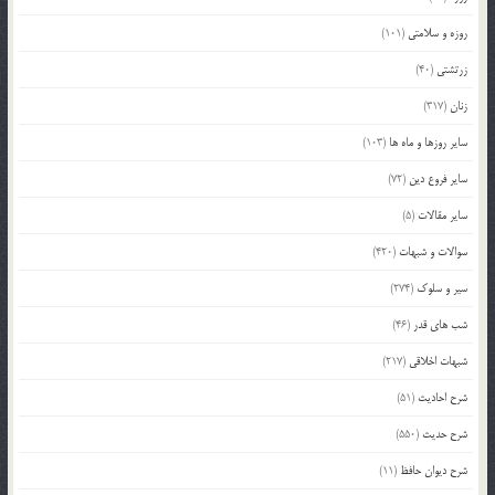
روزه و سلامتی
(101)
زرتشتی
(40)
زنان
(317)
سایر روزها و ماه ها
(103)
سایر فروع دین
(72)
سایر مقالات
(5)
سوالات و شبهات
(420)
سیر و سلوک
(274)
شب های قدر
(46)
شبهات اخلاقی
(217)
شرح احادیث
(51)
شرح حدیث
(550)
شرح دیوان حافظ
(11)