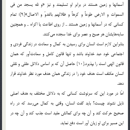
آسمانها و زمين هستند در برابر او تسليمند و نيز «و لله يسجد من في
السموات و الارض طوعاً و كرهاً و ظلالهم بالغدوّ و الاصال»[9]؛ تمام
كساني كه در آسمانها و زمين هستند ـ‌ از روي اطاعت يا اكراه ـ و همچنين
سايه‌هايشان هر صبح و عصر براي خدا سجده مي‌كنند.
بنابراين لازم است انسان براي رسيدن به كمال و سعادت در زندگي فردي و
اجتماعي خود عبد خداوند باشد و تنها قانون كامل و سعادت‌آور كه همان
قانون الهي است را بپذيرد.[10] حاصل آن كه بر اساس دلائل عقلي و نقلي
انسان مكلف است هدف خود را در زندگي همان هدف مورد نظر خداوند قرار
دهد.
امّا در مورد اين كه سرنوشت كساني كه به دلائل مختلف به هدف اصلي
نايل نشوند چيست؟ بايد گفت انسان، وقتي به كمال مي‌رسد كه در راه
صحيح حركت كند و آن چه براي كمالش مفيد است جذب كند و آن چه در
اين مسير براي او زيان آور است دفع نمايد.