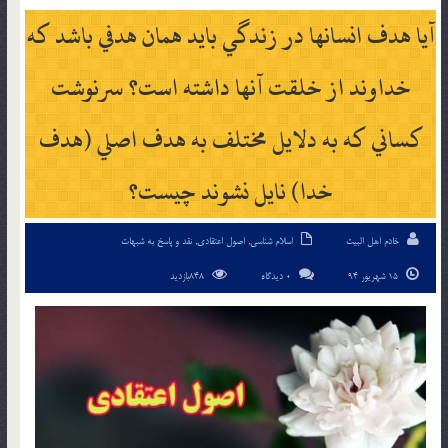
آيا هدف انسانها در زندگي بايد همان هدفي باشد كه
خداوند از خلقت آنها داشته است؟ سرنوشت
كساني كه به دلايل مختلف به هدف اصلي (هدف
خدا) نايل نشوند چيست؟
خادم اهل البیت
اسلام شناسی
,
اصول اعتقادی
,
نقد و پاسخ به شبهات
15 شهریور 94
0 دیدگاه
848بازدید