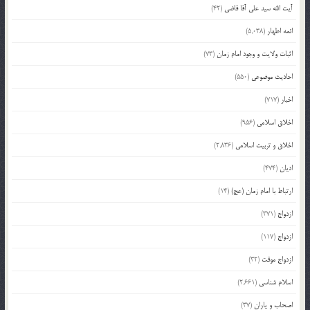
آیت الله سید علی آقا قاضی
(42)
ائمه اطهار
(5,038)
اثبات ولایت و وجود امام زمان
(73)
احادیث موضوعی
(550)
اخبار
(717)
اخلاق اسلامی
(956)
اخلاق و تربیت اسلامی
(2,836)
ادیان
(474)
ارتباط با امام زمان (عج)
(14)
ازدواج
(371)
ازدواج
(117)
ازدواج موقت
(32)
اسلام شناسی
(2,661)
اصحاب و یاران
(37)