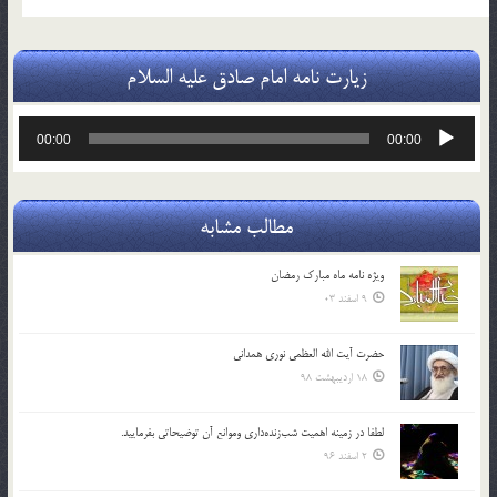
زیارت نامه امام صادق علیه السلام
پخش‌کننده
00:00
00:00
صوت
مطالب مشابه
ویژه نامه ماه مبارک رمضان
9 اسفند 03
حضرت آیت الله العظمی نوری همدانی
18 اردیبهشت 98
لطفا در زمينه اهميت شب‌زنده‌داري وموانع آن توضيحاتي بفرماييد.
2 اسفند 96