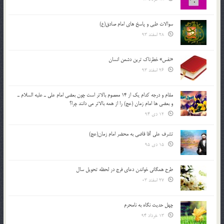
سوالات طبی و پاسخ های امام صادق(ع)
28 اسفند 93
«نفس» خطرناک ترین دشمن انسان
26 اسفند 93
مقام و درجه كدام يك از 14 معصوم بالاتر است چون بعضي امام علي ـ عليه السلام ـ
و بعضي ها امام زمان (عج) را از همه بالاتر مي دانند چرا؟
12 دی 94
تشرف علي آقا قاضي به محضر امام زمان(عج)
15 دی 95
طرح همگانی خواندن دعای فرج در لحظه تحویل سال
27 اسفند 03
چهل حدیث نگاه به نامحرم
13 خرداد 94