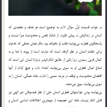
در جواب قسمت اوّل سؤال لازم به توضيح است هر هدف و مقصدي كه
انسان در زندگيش در پيش بگيرد، از شائبة نقص و محدوديت مبرّا نيست و
پاسخگوي فطرت بي‌نهايت طلب او نخواهد بود. مگر همان هدفي كه خداوند
براي خلقت انسان در نظر گرفته است که عبارت است از پيوند با خدا و به
كمال قربي رسيدن، زيرا يکي از حقايق انكارناپذير دربارة انسان اين است كه
شعاع اميال فطري او به سوي بي‌نهايت امتداد دارد و هيچ كدام از آنها
اقتضاي محدوديت و توقف در مرتبه معيني را ندارد، بلكه همگي، انسان را به
سوي بي‌نهايت سوق مي‌دهند.
بي‌نهايت بودن خواستهاي فطري انسان حتي از نظر فيلسوفان غير الهي نيز
قابل انكار نيست. بلكه اين خصيصه از مهمترين اختلافات اساسي انسان و