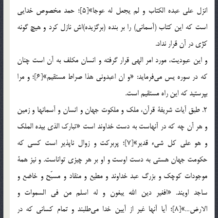
انزل علي عبده الكتاب و لم يجعل له عوجا»[5]؛ حمد مخصوص خدايي
است كه اين كتاب (آسماني) را بر بنده (برگزيده)‌اش نازل كرد و هيچ گونه
كژي در آن قرار نداد.
و اين عبوديت، مورد امر الهي قرار گرفته و انسان مكلف به آن است چنان
كه در سوره يس مي‌فرمايد: «و ان اعبدوني هذا صراط مستقيم»[6]؛ و مرا
بپرستيد كه اين راه مستقيم است.
2. طبق آيات شريفة قرآن، ملك و ملكوت جهان و انسان و آسمانها و زمين
و هر آن چه كه در آنهاست به دست خداوند است «تبارك الذي بيده الملك
و هو علي كل شيء قدير»[7]؛ پربركت و زوال ناپذير است كسي كه
حكومت جهان هستي به دست اوست و او بر هر چيزي تواناست. و نيز همة
موجودات كوچك و بزرگ عبد خداوند و مطيع و منقاد و مسبّح و خاضع و
ساجد اويند. «افغير دين الله يبغون و له اسلم من في السموات و
الارض…»[8]؛ آيا آنها غير از آيين خدا مي‌طلبند و تمام كساني كه در