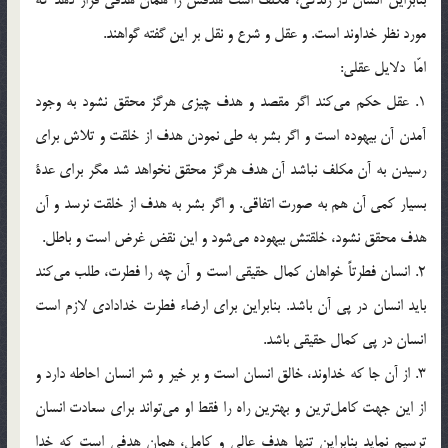
مورد نظر خداوند است. و عقل و شرع و نقل بر اين گفته گواهند.
امّا دلایل عقلی:
1. عقل حكم مي‌كند اگر مقصد و هدف چيزي هرگز محقق نشود به وجود
آمدن آن بيهوده است و اگر بشر به طي نمودن هدف از خلقت و تلاش براي
رسيدن به آن مكلف نباشد آن هدف هرگز محقق نخواهد شد مگر براي عدة
بسيار كمي آن هم به صورت اتفاقي. و اگر بشر به هدف از خلقت نرسد و آن
هدف محقق نشود، خلقتش بيهوده مي‌شود و اين نقض غرض است و باطل.
2. انسان فطرتاً خواهان كمال حقيقي است و آن چه را فطرت، طلب مي‌كند
بايد انسان در پي آن باشد. بنابراين براي ارضاء فطرت خدادادي لازم است
انسان در پي كمال حقيقي باشد.
3. از آن جا كه خداوند، خالق انسان است و بر خير و شر انسان احاطه دارد و
از اين جهت كامل‌ترين و بهترين راه را فقط او مي‌تواند براي سعادت انسان
ترسيم نمايد بنابراين تنها هدف عالي و كامل، همان هدفي است كه خدا