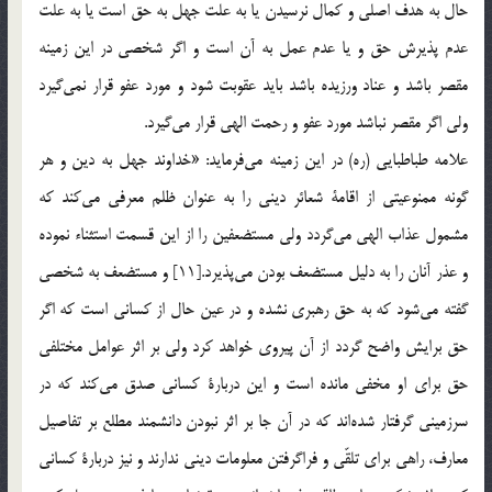
حال به هدف اصلي و كمال نرسيدن يا به علت جهل به حق است يا به علت
عدم پذيرش حق و يا عدم عمل به آن است و اگر شخصي در اين زمينه
مقصر باشد و عناد ورزيده باشد بايد عقوبت شود و مورد عفو قرار نمي‌گيرد
ولي اگر مقصر نباشد مورد عفو و رحمت الهي قرار مي‌گيرد.
علامه طباطبايي (ره) در اين زمينه مي‌فرمايد: «خداوند جهل به دين و هر
گونه ممنوعيتي از اقامة شعائر ديني را به عنوان ظلم معرفي مي‌كند كه
مشمول عذاب الهي مي‌گردد ولي مستضعفين را از اين قسمت استثناء نموده
و عذر آنان را به دليل مستضعف بودن مي‌پذيرد.[11] و مستضعف به شخصي
گفته مي‌شود كه به حق رهبري نشده و در عين حال از كساني است كه اگر
حق برايش واضح گردد از آن پيروي خواهد كرد ولي بر اثر عوامل مختلفي
حق براي او مخفي مانده است و اين دربارة كساني صدق مي‌كند كه در
سرزمينی گرفتار شده‌اند كه در آن جا بر اثر نبودن دانشمند مطلع بر تفاصيل
معارف، راهي براي تلقّي و فراگرفتن معلومات ديني ندارند و نيز دربارة كساني