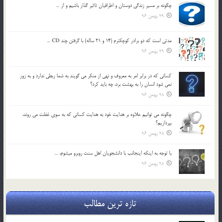
چگونه بر مسير زندگي دوستان و اطرافيان تاثير گذار باشيم و از …
29 بهمن 96
مدتي است كه دو برادر كوچكترم (14 و 21 ساله) با گرفتن چند CD …
29 بهمن 96
كساني كه در برابر امر به معروف و نهي از منكر مي گويند به شما ربطي ندارد و به زور
نمي شود انسان را به بهشت برد، چه بايد كرد؟
28 بهمن 96
چگونه مي توانيم علاوه بر هدايت خود به هدايت كساني كه به سوي غفلت مي روند،
بپردازيم؟
28 بهمن 96
با توجه به اينكه اينجانب با دانشجويان اهل سنت روبرو مي‎شوم، …
28 بهمن 96
تازه ترین مطالب