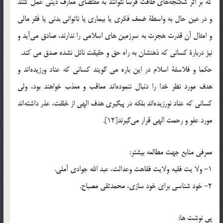
كه بر اثر شكنجه‌هاي طاقت فرسا نتوانند به مقتضاي معارف ديني عمل كنند
و در عين حال به واسطة ضعف فكري يا بيماري يا ناتواني بدني يا فقر مالي
و امثال آن قدرت هجرت به سرزمين هاي اسلامي را ندارند، صادق مي‌آيد و
نيز دربارة‌ كساني كه ذهنشان به راه حق و حقيقت نائل نشده صدق مي کند.
حكما و فلاسفة اسلام در اين باره مي گويند كساني كه عناد ورزيده‌اند و
هدف مورد نظر خدا را دنبال ننموده‌اند معاقب و معذب خواهند بود، ولي
كساني كه عناد نورزيده‌اند بلكه در پيگيري هدف الهي از خلقت، عذر داشته‌اند
مورد عفو و رحمت الهي قرار مي‌گيرند[12].
معرفي منابع جهت مطالعه بیشتر:
1- ولا یت فقیه ولایت فقاهت وعدالت، عبد الله جوادی آملی.
2- خود شناسی برای خود سازی، محمدتقی مصباح.
پي نوشت ها: