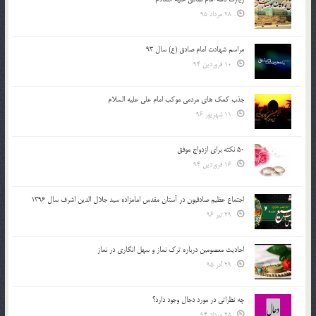
28 مرداد 95
مراسم شهادت امام صادق (ع) سال 93
10 فروردین 94
جذب کمک های مردمی موکب امام علی علیه السلام
11 شهریور 96
50 نکته برای ازدواج موفق
16 فروردین 94
اجتماع عظیم صادقیون در آستان مقدس امامزاده سید جلال الدین اشرف سال 1396
29 تیر 96
احادیث معصومین درباره ترک نماز و سهل انگاری در نماز
29 آذر 95
چه نظراتی در مورد دجال وجود دارد؟
28 مرداد 94