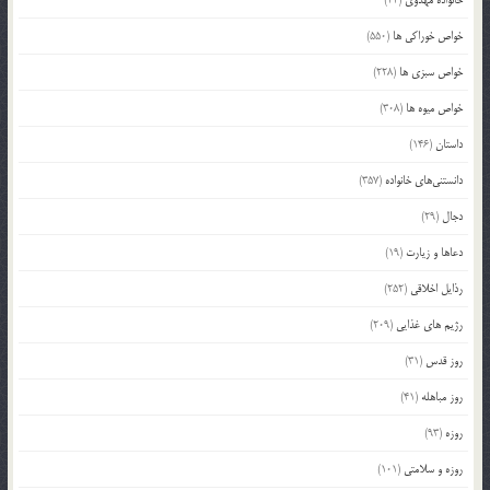
خانواده مهدوی
(22)
خواص خوراکی ها
(550)
خواص سبزی ها
(228)
خواص میوه ها
(308)
داستان
(146)
دانستنی‌های خانواده
(357)
دجال
(29)
دعاها و زیارت
(19)
رذایل اخلاقی
(252)
رژیم های غذایی
(209)
روز قدس
(31)
روز مباهله
(41)
روزه
(93)
روزه و سلامتی
(101)