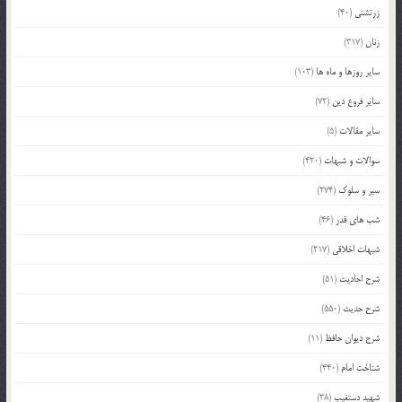
زرتشتی
(40)
زنان
(317)
سایر روزها و ماه ها
(103)
سایر فروع دین
(72)
سایر مقالات
(5)
سوالات و شبهات
(420)
سیر و سلوک
(274)
شب های قدر
(46)
شبهات اخلاقی
(217)
شرح احادیث
(51)
شرح حدیث
(550)
شرح دیوان حافظ
(11)
شناخت امام
(440)
شهید دستغیب
(38)