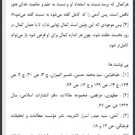
هركمال كه برسد نسبت به استعداد او و نسبت به علم و حكمت خداي هنوز
ناقص است، پس آدمي را كه كامل گفته مي‌شود به نسبت گفته مي‌شود».
[4] پس موجودي كه اين چنين است كمال نهايي ندارد تا با همان كمال در
روز نخست خلقت شود، چون هر اندازه كمال براي او فرض شود باز مي‌تواند
كامل‌تر شود.
پي نوشت ها:
[1] . طباطبايي، سيد محمد حسين، تفسير الميزان، ج 4، ص 30، ج 9، ص
124، ج 14، ص 139 و ج 16، ص 66.
[2] . مطهري، ‌مرتضي، مجموعه مقالات، دفتر انتشارات اسلامي، سال
1362 ش، ص 27.
[3] . آملي، سيد حيدر، اسرار الشريعه، نشر مؤسسه مطالعات و تحقيقات
فرهنگي، ص 13 و 18.