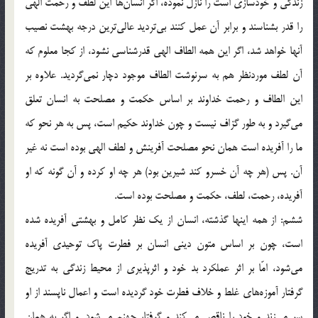
زندگي و خودسازي است را نازل نموده، اگر انسان‌ها اين لطف و رحمت الهي
را قدر بشناسند و برابر آن عمل كنند بي‌ترديد عالي‌ترين درجه بهشت نصيب
آنها خواهد شد، اگر اين همه الطاف الهي قدرشناسي نشود، از كجا معلوم كه
آن لطف موردنظر هم به سرنوشت الطاف موجود دچار نمي‌گرديد. علاوه بر
اين الطاف و رحمت خداوند بر اساس حكمت و مصلحت به انسان تعلق
مي‌گيرد و به طور گزاف نيست و چون خداوند حكيم است، پس به هر نحو كه
ما را آفريده است همان نحو مصلحت آفرينش و لطف الهي بوده است نه غير
آن. پس (هر چه آن خسرو كند شيرين بود) هر چه او كرده و آن گونه كه او
آفريده، رحمت، لطف، حكمت و مصلحت بوده است.
ششم: از همه اينها گذشته، انسان از يك نظر كامل و بهشتي آفريده شده
است، چون بر اساس متون ديني انسان بر فطرت پاك توحيدي آفريده
مي‌شود، ‌امّا بر اثر عملكرد بد خود و اثرپذيري از محيط زندگي به تدريج
گرفتار آموزه‌هاي غلط و خلاف فطرت خود گرديده است و اعمال ناپسند از او
سر مي‌زند و خود را ناقص مي‌كند و گرفتار جهنم مي‌شود. و اگر به همان