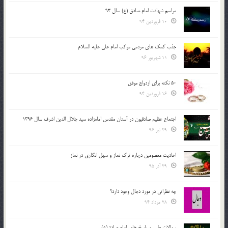
مراسم شهادت امام صادق (ع) سال 93
10 فروردین 94
جذب کمک های مردمی موکب امام علی علیه السلام
11 شهریور 96
50 نکته برای ازدواج موفق
16 فروردین 94
اجتماع عظیم صادقیون در آستان مقدس امامزاده سید جلال الدین اشرف سال 1396
29 تیر 96
احادیث معصومین درباره ترک نماز و سهل انگاری در نماز
29 آذر 95
چه نظراتی در مورد دجال وجود دارد؟
28 مرداد 94
سوالات طبی و پاسخ های امام صادق(ع)