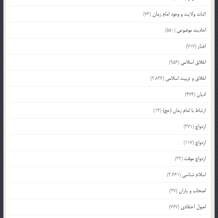
اثبات ولایت و وجود امام زمان
(73)
احادیث موضوعی
(550)
اخبار
(717)
اخلاق اسلامی
(956)
اخلاق و تربیت اسلامی
(2,836)
ادیان
(474)
ارتباط با امام زمان (عج)
(14)
ازدواج
(371)
ازدواج
(117)
ازدواج موقت
(32)
اسلام شناسی
(2,661)
اصحاب و یاران
(37)
اصول اعتقادی
(777)