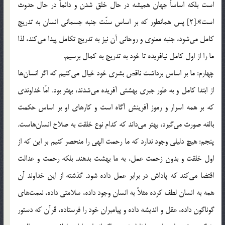
است بلكه اساساً جهان هميشه در حال خلق شدن و دائماً در حال حدوث
است».[2] پس همانطور كه بر اساس سنّت جنبه جسماني انسان به تدريج
كامل مي‌شود، جنبه معنوي و روحاني آن نيز به تدريج تكامل پيدا مي‌كند، لذا
ما را از اول كامل نيافريده تا خود به تدريج به کمال برسيم.
چهارم: ما بر اساس برداشت ناقص بشري خود خيال مي‌كنيم كه اگر انسان‌ها
از ابتدا كامل و به طور جبري بهشتي آفريده مي‌شدند، بهتر بود. امّا خداوندي
كه بر همه اسرار و رموز آفرينش آگاه است و كارهاي او بر اساس حكمت
بالغه صورت مي‌گيرد، بهتر مي‌داند كه كدام نوع خلقت به صلاح انسان‌هاست.
پنجم: هيچ دليلي وجود ندارد كه ما رحمت الهي را منحصر كنيم بر اين كه از
اول خلقت و بدون زحمت عمل، به ما بهشت بدهند. بلكه رحمت و عدالت
اقتضا مي‌كند كه پاداش در برابر عمل داده شود. گذشته از اين خداوند آن
همه به انسان لطف كرده مثلاً به انسان وجود داده، سلامتي داده، نعمت‌هاي
گوناگون داده،‌ عقل و انديشه داده و پيامبران خود را فرستاده، قرآن كه دستور