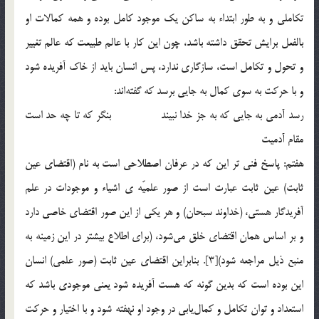
تكاملي و به طور ابتداء به ساكن يك موجود كامل بوده و همه كمالات او
بالفعل برايش تحقق داشته باشد، چون اين كار با عالم طبيعت كه عالم تغيير
و تحول و تكامل است، سازگاري ندارد، پس انسان بايد از خاك آفريده شود
و با حركت به سوي كمال به جايي برسد كه گفته‌اند:
رسد آدمي به جايي كه به جز خدا نبيند بنگر كه تا چه حد است
مقام آدميت
هفتم: پاسخ فني تر اين که ‌در عرفان اصطلاحي است به نام (اقتضاي عين
ثابت) عين ثابت عبارت است از صور علميّه ي اشياء و موجودات در علم
آفريدگار هستي،‌ (خداوند سبحان) و هر يكي از اين صور اقتضاي خاصي دارد
و بر اساس همان اقتضاي خلق مي‌شود، (براي اطلاع بيشتر در اين زمينه به
منبع ذيل مراجعه شود)[3]. بنابراين اقتضاي عين ثابت (صور علمي) انسان
اين بوده است كه بدين گونه كه هست آفريده شود يعني موجودي باشد كه
استعداد و توان تكامل و كمال‌يابي در وجود او نهفته شود و با اختيار و حركت