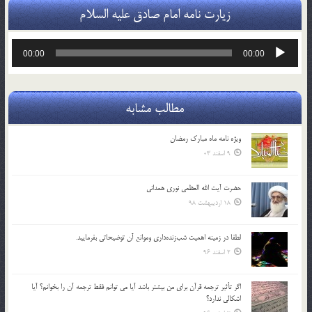
زیارت نامه امام صادق علیه السلام
پخش‌کننده
00:00
00:00
صوت
مطالب مشابه
ویژه نامه ماه مبارک رمضان
9 اسفند 03
حضرت آیت الله العظمی نوری همدانی
18 اردیبهشت 98
لطفا در زمينه اهميت شب‌زنده‌داري وموانع آن توضيحاتي بفرماييد.
2 اسفند 96
اگر تأثير ترجمه قرآن براي من بيشتر باشد آيا مي توانم فقط ترجمه آن را بخوانم؟ آيا
اشكالي ندارد؟