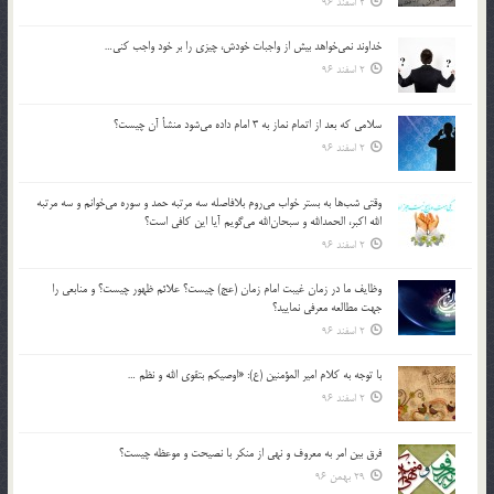
2 اسفند 96
خداوند نمي‌خواهد بيش از واجبات خودش، چيزي را بر خود واجب كني…
2 اسفند 96
سلامي كه بعد از اتمام نماز به 3 امام داده مي‌شود منشأ آن چيست؟
2 اسفند 96
وقتي شب‌ها به بستر خواب مي‌روم بلافاصله سه مرتبه حمد و سوره مي‌خوانم و سه مرتبه
الله اكبر، الحمدالله و سبحان‌الله مي‌گويم آيا اين كافي است؟
2 اسفند 96
وظايف ما در زمان غيبت امام زمان (عج) چيست؟ علائم ظهور چيست؟ و منابعي را
جهت مطالعه معرفي نماييد؟
2 اسفند 96
با توجه به كلام امير المؤمنين (ع): «اوصيكم بتقوي الله و نظم …
2 اسفند 96
فرق بين امر به معروف و نهي از منكر با نصيحت و موعظه چيست؟
29 بهمن 96