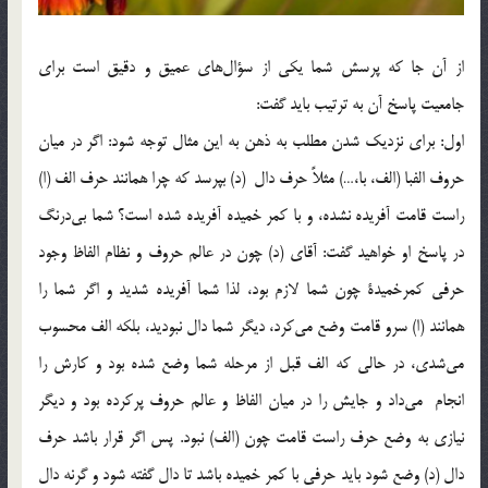
از آن جا كه پرسش شما يكي از سؤال‌هاي عميق و دقيق است براي
جامعيت پاسخ آن به ترتيب بايد گفت:
اول: براي نزديك شدن مطلب به ذهن به اين مثال توجه شود: اگر در ميان
حروف الفبا (الف، با،…) مثلاً حرف دال (د) بپرسد كه چرا همانند حرف الف (ا)
راست قامت آفريده نشده، و با كمر خميده آفريده شده است؟ شما بي‌درنگ
در پاسخ او خواهيد گفت: آقاي (د) چون در عالم حروف و نظام الفاظ وجود
حرفي كمرخميدة چون شما لازم بود، لذا شما آفريده شديد و اگر شما را
همانند (ا) سرو قامت وضع مي‌كرد، ديگر شما دال نبوديد، بلكه الف محسوب
مي‌شدي، در حالي كه الف قبل از مرحله شما وضع شده بود و كارش را
انجام مي‌داد و جايش را در ميان الفاظ و عالم حروف پركرده بود و ديگر
نيازي به وضع حرف راست قامت چون (الف) نبود. پس اگر قرار باشد حرف
دال (د) وضع شود بايد حرفي با كمر خميده باشد تا دال گفته شود و گرنه دال