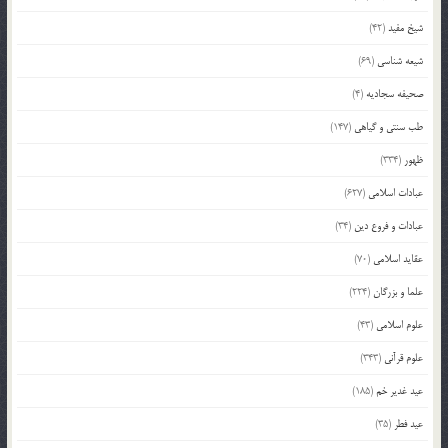
شیخ مفید
(42)
شیعه شناسی
(69)
صحیفه سجادیه
(4)
طب سنتی و گیاهی
(147)
ظهور
(334)
عبادات اسلامی
(627)
عبادات و فروع دین
(34)
عقاید اسلامی
(70)
علما و بزرگان
(224)
علوم اسلامی
(43)
علوم قرآنی
(343)
عید غدیر خم
(185)
عید فطر
(35)