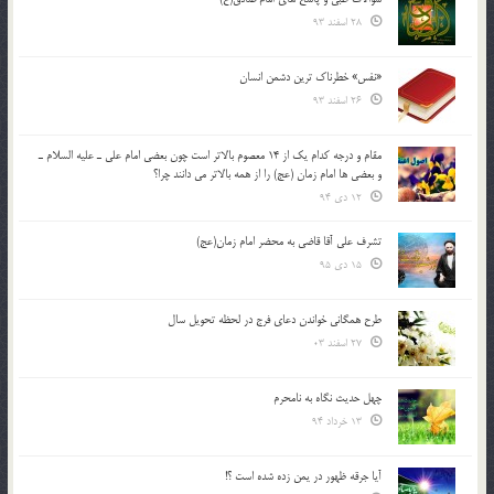
28 اسفند 93
«نفس» خطرناک ترین دشمن انسان
26 اسفند 93
مقام و درجه كدام يك از 14 معصوم بالاتر است چون بعضي امام علي ـ عليه السلام ـ
و بعضي ها امام زمان (عج) را از همه بالاتر مي دانند چرا؟
12 دی 94
تشرف علي آقا قاضي به محضر امام زمان(عج)
15 دی 95
طرح همگانی خواندن دعای فرج در لحظه تحویل سال
27 اسفند 03
چهل حدیث نگاه به نامحرم
13 خرداد 94
آیا جرقه ظهور در یمن زده شده است ؟!