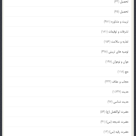
تحصیل
(62)
تحصیل
(65)
تربیت و مشاوره
(481)
تشرفات و توقیعات
(181)
تغذیه و سلامت
(156)
توصیه های تربیتی
(498)
جوان و نوجوان
(148)
حج
(118)
حجاب و عفاف
(333)
حدیث
(1,737)
حدیث شناسی
(97)
حضرت ابوالفضل (ع)
(54)
حضرت خدیجه (س)
(41)
حضرت رقیه (س)
(13)