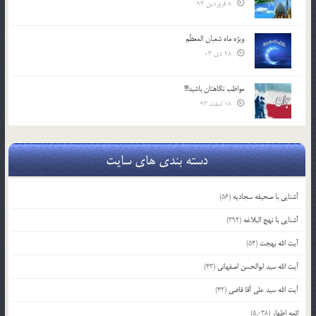
8 فروردین 94
ویژه ماه شعبان المعظّم
28 دی 04
مواظب نگاهتان باشید!!!
18 اسفند 93
دسته بندی های سایت
آشنایی با صحیفه سجادیه
(56)
آشنایی با نهج البلاغه
(392)
آیت الله بهجت
(54)
آیت الله سید ابوالحسن اصفهانی
(43)
آیت الله سید علی آقا قاضی
(42)
ائمه اطهار
(5,038)