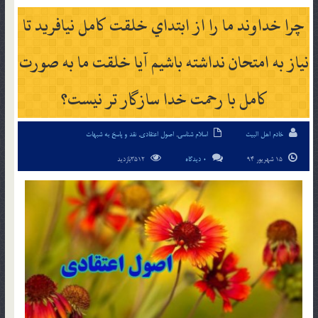
چرا خداوند ما را از ابتداي خلقت کامل نيافريد تا
نياز به امتحان نداشته باشيم آيا خلقت ما به صورت
کامل با رحمت خدا سازگار تر نيست؟
خادم اهل البیت
اسلام شناسی
,
اصول اعتقادی
,
نقد و پاسخ به شبهات
15 شهریور 94
0 دیدگاه
3512بازدید