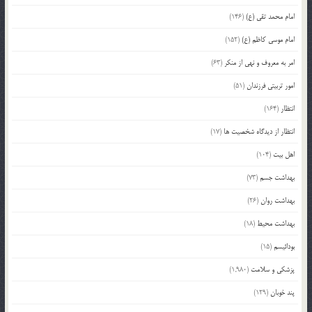
امام محمد تقی (ع)
(146)
امام موسی کاظم (ع)
(152)
امر به معروف و نهی از منکر
(63)
امور تربیتی فرزندان
(51)
انتظار
(164)
انتظار از دیدگاه شخصیت ها
(17)
اهل بیت
(104)
بهداشت جسم
(73)
بهداشت روان
(26)
بهداشت محیط
(18)
بودائیسم
(15)
پزشکی و سلامت
(1,980)
پند خوبان
(129)