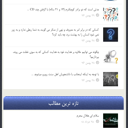
مدتي است كه دو برادر كوچكترم (14 و 21 ساله) با گرفتن چند CD …
29 بهمن 96
كساني كه در برابر امر به معروف و نهي از منكر مي گويند به شما ربطي ندارد و به زور
نمي شود انسان را به بهشت برد، چه بايد كرد؟
28 بهمن 96
چگونه مي توانيم علاوه بر هدايت خود به هدايت كساني كه به سوي غفلت مي روند،
بپردازيم؟
28 بهمن 96
با توجه به اينكه اينجانب با دانشجويان اهل سنت روبرو مي‎شوم، …
28 بهمن 96
تازه ترین مطالب
سلام ای هلال محرم
25 خرداد 05