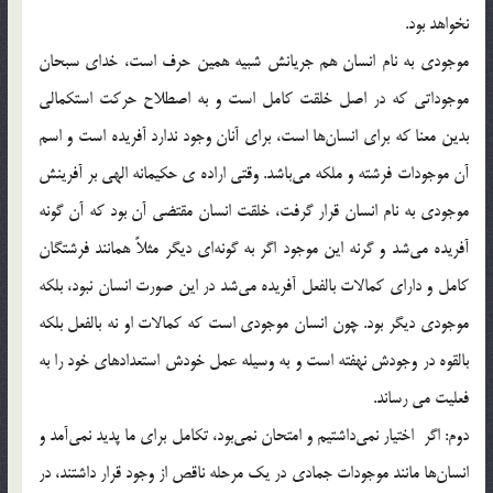
نخواهد بود.
موجودي به نام انسان هم جريانش شبيه همين حرف است، خداي سبحان
موجوداتي كه در اصل خلقت كامل است و به اصطلاح حركت استكمالي
بدين معنا كه براي انسان‌ها است، براي آنان وجود ندارد‌ آفريده است و اسم
آن موجودات فرشته و ملكه مي‌باشد. وقتي اراده ي حكيمانه الهي بر آفرينش
موجودي به نام انسان قرار گرفت، خلقت انسان مقتضي آن بود كه آن گونه
آفريده مي‌شد و گرنه اين موجود اگر به گونه‌اي ديگر مثلاً همانند فرشتگان
كامل و داراي كمالات بالفعل آفريده مي‌شد در اين صورت انسان نبود، بلكه
موجودي ديگر بود. چون انسان موجودي است كه كمالات او نه بالفعل بلكه
بالقوه در وجودش نهفته است و به وسيله عمل خودش استعدادهاي خود را به
فعليت مي رساند.
دوم: اگر اختيار نمي‌داشتيم و امتحان نمي‌بود، تكامل براي ما پديد نمي‌آمد و
انسان‌ها مانند موجودات جمادي در يك مرحله ناقص از وجود قرار داشتند، در