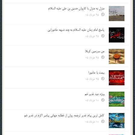
منزل به منزل با کاروان حسین بن علی علیه السلام
25 خرداد 05
پاسخ امام زمان علیه السلام به چند شبهه عاشورایی
25 خرداد 05
من سرزمین کربلا
25 خرداد 05
بیعت با عاشورا
25 خرداد 05
ویژه عید غدیر خم
10 خرداد 05
کامل ترین پیام غدیر ترجمه روان از خطابه جهانی پیامبر اکرم در غدیر خم
10 خرداد 05