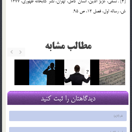
[4] . نسفي، عزيز الدين، انسان كامل، تهران، نشر كتابخانه طهوري، 1377
ش، رساله اول، فصل 12، ص 95.
مطالب مشابه
دیدگاهتان را ثبت کنید