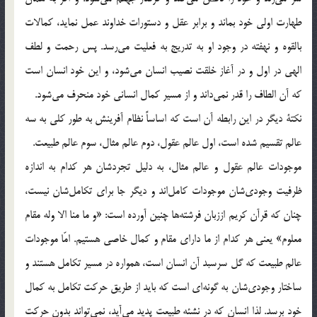
طهارت اولي خود بماند و برابر عقل و دستورات خداوند عمل نمايد، كمالات
بالقوه و نهفته در وجود او به تدريج به فعليت مي‌رسد. پس رحمت و لطف
الهي در اول و در آغاز خلقت نصيب انسان مي‌شود، و اين خود انسان است
كه آن الطاف را قدر نمي‌داند و از مسير كمال انساني خود منحرف مي‌شود.
نكتة ديگر در اين رابطه آن است كه اساساً نظام آفرينش به طور كلي به سه
عالم تقسيم شده است، اول عالم عقول، دوم عالم مثال، سوم عالم طبيعت.
موجودات عالم عقول و عالم مثال، به دليل تجردشان هر كدام به اندازه
ظرفيت وجودي‌شان موجودات كامل‌اند و ديگر جا براي تكامل‌شان نيست،
چنان كه قرآن كريم اززبان فرشته‌ها چنين آورده است: «و ما منا الا وله مقام
معلوم» يعني هر كدام از ما داراي مقام و كمال خاصي هستيم. امّا موجودات
عالم طبيعت كه گل سرسبد آن انسان است، همواره در مسير تكامل هستند و
ساختار وجودي‌شان به گونه‌اي است كه بايد از طريق حركت تكامل به كمال
خود برسد. لذا انسان كه در نشئه طبيعت پديد مي‌آيد، نمي‌تواند بدون حركت