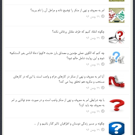
امر به معروف و نهي از منكر را توضيح داده و مراحل آن را نام ببريد؟
29 بهمن 96
چگونه انتقاد كنيم كه طرف مقابل پرخاش نكند؟
29 بهمن 96
چه كنم كه الگوي عملي مؤمنين و مصداق بارز حديث «كونوا دعاة الناس بغير السنتكم»
شوم و اين روايت شامل حالم شود؟
29 بهمن 96
آيا امر به معروف و نهي از منكر در كارهاي حرام و واجب است، يا اين‌كه در كارهاي
مستحب و مكروه هم تحقق پيدا مي كند؟
29 بهمن 96
با چه شرايطي امر به معروف و نهي از منکر واجب است، و در صورت عدم توانايي بر امر
به معروف چه بايد کرد؟
29 بهمن 96
چگونه بر مسير زندگي دوستان و اطرافيان تاثير گذار باشيم و از …
29 بهمن 96