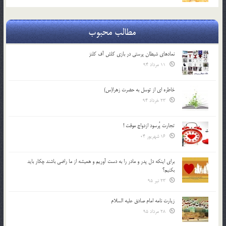
مطالب محبوب
نمادهای شیطان پرستی در بازی کلش آف کلنز
11 مرداد 94
خاطره ای از توسل به حضرت زهرا(س)
23 خرداد 94
تجارت پُرسود ازدواج موقت !
16 شهریور 04
براي اينكه دل پدر و مادر را به دست آوريم و هميشه از ما راضي باشند چكار بايد
بكنيم؟
23 تیر 95
زیارت نامه امام صادق علیه السلام
28 مرداد 95