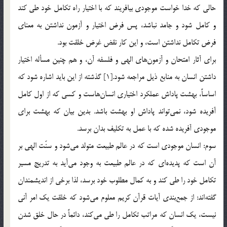
حالي كه خدا خواست موجودي بيافريند كه با اختيار راه تكامل خود طي كند
و كامل شود و جامد نباشد، پس فرض اختيار و آزمون نداشتن به معناي
فرض تكامل نداشتن است، و اين كار نقض غرض خلقت بود.
براي آثار امتحان و آزمون‌هاي الهي و فلسفه آن، و هم چنين مسأله اختيار
داشتن انسان به منابع ذيل مراجعه شود.[1] گذشته از اين بايد اشاره شود كه
اساساً، بهشت پاداش عملكرد اختياري انسان‌هاست و كسي كه از اول كامل
آفريده شود، نمي‌تواند پاداش او بهشت باشد. بدين بيان كه بهشت براي
موجودي آفريده شده كه با عمل به تكليف بدان برسد.
سوم: ‌انسان موجودي است كه در عالم طبيعت متولد مي‌شود و سنّت الهي بر
آن است كه پديده‌اي كه در عالم طبيعت به وجود مي‌آيد به تدريج مسير
تكامل خود را طي كند و به كمال مطلوب خود برسد، لذا برخي از انديشمندان
گفته‌اند: از جمع‌بندي آيات قرآن كريم معلوم مي‌شود كه خلقت يك امر آني
نيست، يك انسان كه مراتب تكامل را طي مي‌كند، دائماً در حال خلق شدن