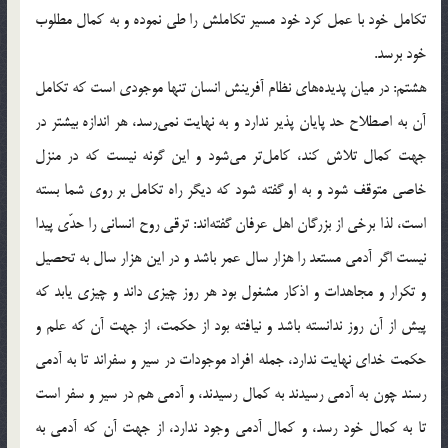
تكامل خود با عمل كرد خود مسير تكاملش را طي نموده و به كمال مطلوب
خود برسد.
هشتم: ‌در ميان پديده‌هاي نظام آفرينش انسان تنها موجودي است كه تكامل
آن به اصطلاح حد پايان پذير ندارد و به نهايت نمي‌رسد، هر اندازه بيشتر در
جهت كمال تلاش كند، كامل‌تر مي‌شود و اين گونه نيست كه در منزل
خاصي متوقف شود و به او گفته شود كه ديگر راه تكامل بر روي شما بسته
است، لذا برخي از بزرگان اهل عرفان گفته‌اند: ترقي روح انساني را حدّي پيدا
نيست اگر آدمي مستعد را هزار سال عمر باشد و در اين هزار سال به تحصيل
و تكرار و مجاهدات و اذكار مشغول بود هر روز چيزي داند و چيزي يابد كه
پيش از آن روز ندانسته باشد و نيافته بود از حكمت، از جهت آن كه علم و
حكمت خداي نهايت ندارد، جمله افراد موجودات در سير و سفراند تا به آدمي
رسند چون به آدمي رسيدند به كمال رسيدند، و آدمي هم در سير و سفر است
تا به كمال خود رسد، و كمال آدمي وجود ندارد،‌ از جهت آن كه آدمي به