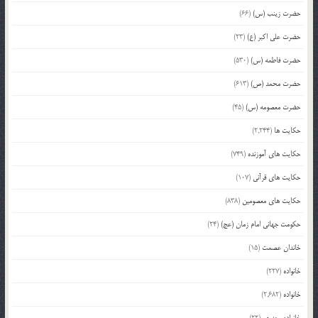
حضرت زینب (س)
(66)
حضرت علی اکبر (ع)
(23)
حضرت فاطمه (س)
(530)
حضرت محمد (ص)
(613)
حضرت معصومه (س)
(45)
حکایت ها
(2,244)
حکایت های آموزنده
(749)
حکایت های قرآنی
(107)
حکایت های معصومین
(838)
حکومت جهانی امام زمان (عج)
(24)
خاندان عصمت
(15)
خانواده
(227)
خانواده
(2,682)