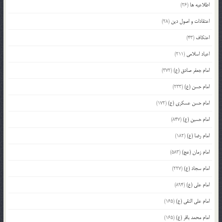
اطلاعیه ها
(26)
اعتقادات و اصول دین
(28)
اعتکاف
(43)
اعیاد اسلامی
(211)
امام جعفر صادق (ع)
(372)
امام حسن (ع)
(233)
امام حسن عسکری (ع)
(172)
امام حسین (ع)
(847)
امام رضا (ع)
(182)
امام زمان (عج)
(583)
امام سجاد (ع)
(227)
امام علی (ع)
(894)
امام علی النقی (ع)
(165)
امام محمد باقر (ع)
(165)