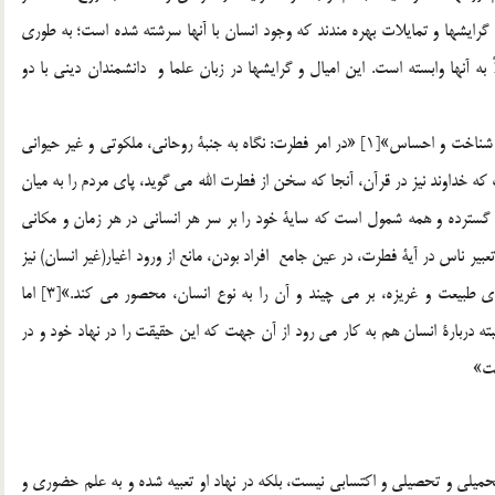
رايشها و تمايلات بهره مندند كه وجود انسان با آنها سرشته شده است؛ به طوري
 آنها وابسته است. اين اميال و گرايشها در زبان علما و دانشمندان ديني با دو
«فطرت عبارت است از نوعي هدايت تكويني انسان در دو حوزه شناخت و احساس»[1] «در امر فطرت: نگاه به جنبة روحاني، ملكوتي و غير حيواني
خداوند نيز در قرآن، آنجا كه سخن از فطرت الله مي گويد، پاي مردم را به ميان
الناس عليها»،[2] «ناس» آن چنان گسترده و همه شمول است كه ساية خود را بر سر هر انساني در هر زمان و مكاني
بير ناس در آية فطرت، در عين جامع افراد بودن، مانع از ورود اغيار(غير انسان) نيز
هست. اين اختصاص و انحصار دامنة فطرت را در سرزمين هاي طبيعت و غريزه، بر مي چيند و آن را به نوع انسان، محصور مي كند.»[3] اما
بته دربارة انسان هم به كار مي رود از آن جهت كه اين حقيقت را در نهاد خود و در
ست»
ميلي و تحصيلي و اكتسابي نيست، بلكه در نهاد او تعبيه شده و به علم حضوري و