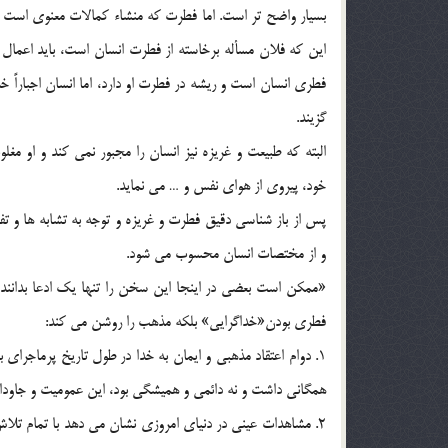
بسيار واضح تر است. اما فطرت كه منشاء كمالات معنوي است چني
فطري انسان است و ريشه در فطرت او دارد، اما انسان اجباراً 
گزيند.
البته كه طبيعت و غريزه نيز انسان را مجبور نمي كند و او مغ
خود، پيروي از هواي نفس و … مي نمايد.
پس از باز شناسي دقيق فطرت و غريزه و توجه به تشابه ها و ت
و از مختصات انسان محسوب مي شود.
«ممكن است بعضي در اينجا اين سخن را تنها يك ادعا بدانند 
فطري بودن«خداگرايي» بلكه مذهب را روشن مي كند:
1. دوام اعتقاد مذهبي و ايمان به خدا در طول تاريخ پرماجرا
همگاني داشت و نه دائمي و هميشگي بود، اين عموميت و جاودا
2. مشاهدات عيني در دنياي امروزي نشان مي دهد با تمام ت