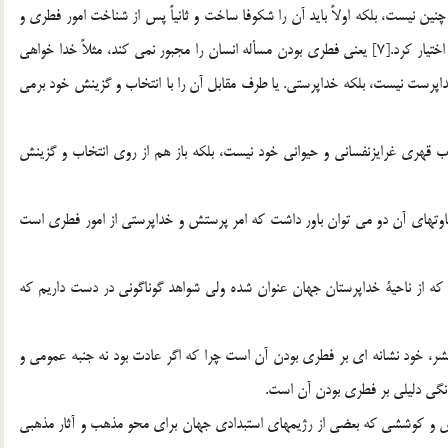
ن نيست، بلكه اولاً بايد آن را شكوفا ساخت و ثانياً پس از شناخت امور فطري و
اين كه فلان مسأله برخاسته از فطرت انسان است، بايد اعمال اختيار كرد.[7] يعني فطري بودن مسأله انسان را مجبور نمي كند، مثلاً خدا خواهي
خداپرست نيست، بلكه خداپرستي. يا طرف مقابل آن را با انتخاب و گزينش خود برمي
لوب قهري غرايزنفساني و حيواني خود نيست، بلكه باز هم از روي انتخاب و گزينش
فاوتهاي آن دو مي توان باور داشت كه امر پرستش و خداپرستي از امور فطري است
كه از ناحية خداپرستان جهان عنوان شده ولي شواهد گوناگوني در دست داريم كه
ي بشر، خود نشانه اي بر فطري بودن آن است چرا كه اگر عادت بود نه جنبه عمومي و
نگي دليلي بر فطري بودن آن است.
لاش و كوششي كه بعضي از رژيمهاي استبدادي جهان براي محو مذهب و آثار مذهبي