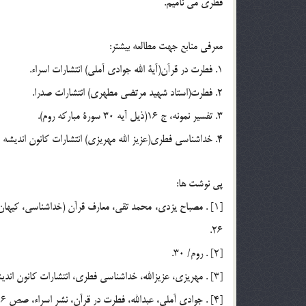
فطري مي ناميم.
معرفي منابع جهت مطالعه بيشتر:
1. فطرت در قرآن(آية الله جوادي آملي) انتشارات اسراء.
2. فطرت(استاد شهيد مرتضي مطهري) انتشارات صدرا.
3. تفسير نمونه، ج 16(ذيل آيه 30 سورة مباركه روم).
4. خداشناسي فطري(عزيز الله مهريزي) انتشارات كانون انديشه جوان.
پي نوشت ها:
26.
[2] . روم/ 30.
[3] . مهريزي، عزيزالله، خداشناسي فطري، انتشارات كانون انديشه جوان، چاپ اول، 1377، ص 20.
[4] . جوادي آملي، عبدالله، فطرت در قرآن، نشر اسراء، صص 26 و 27.