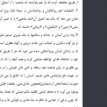
از طريق مختلف کرده اند باز هم نتوانسته اند مذهب را از اعماق 
3. كشفيات اخير روانكاوان و روانشناسان در زمينة ابعاد روح ا
نشان مي دهد كه يك بعد اصيل آن«بعد مذهبي» يا به تعبير آنه
يعني«راستي» و «نيكوئي» و «زيبائي» دانسته اند.
4. پناه بردن انسان در شدائد و سختيها به يك نيروي مرموز
او نيز گواه ديگري بر اصالت اين جاذبه دروني و الهام فطري است
5. در زندگي انسان رويدادهائي ديده مي شود كه جز از طريق 
خود را عاشقانه فداي عواطف مذهبي كرده و همه آنچه را كه دار
در جهت رفع نيازمندي هاي جسم، انسان را به تكاپو وا مي دار
صورت استعدادهاي ارزشمندي(همچون خداپرستي، حقيقت طلبي و ز
بوجود مي آورد تا به هدف اصلي خلقت عالم هستي كه همانا عبا
که چون برخي از حواس ما ناظر به بعد مادي و حيواني ما و برخ