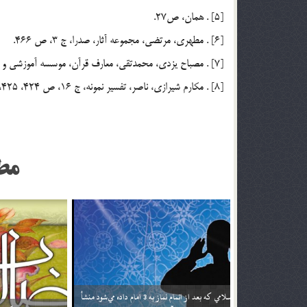
[5] . همان، ص27.
[6] . مطهري، مرتضي، مجموعه آثار، صدرا، ج 3، ص 466.
[7] . مصباح يزدي، محمدتقي، معارف قرآن، موسسه آموزشي و پژوهشي امام خميني (ره)، ج 1 و 3، ص 428.
[8] . مکارم شيرازي، ناصر، تفسير نمونه، ج 16، ص 424، 425، 427.
مط
اگر تأثير ترجمه قرآن براي من بيشتر باشد آيا مي توانم
خداوند نمي‌