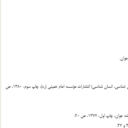
[1] . مصباح يزدي، محمد تقي، معارف قرآن (خداشناسي، كيهان شناسي، انسان شناسي) انتشارات مؤسسه امام خميني (ره)، چاپ سوم، 1380، ص