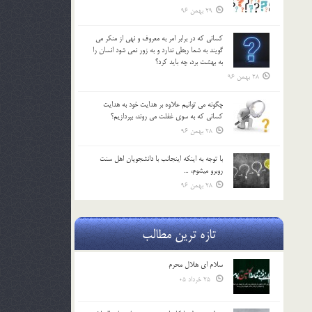
29 بهمن 96
كساني كه در برابر امر به معروف و نهي از منكر مي
گويند به شما ربطي ندارد و به زور نمي شود انسان را
به بهشت برد، چه بايد كرد؟
28 بهمن 96
چگونه مي توانيم علاوه بر هدايت خود به هدايت
كساني كه به سوي غفلت مي روند، بپردازيم؟
28 بهمن 96
با توجه به اينكه اينجانب با دانشجويان اهل سنت
روبرو مي‎شوم، …
28 بهمن 96
تازه ترین مطالب
سلام ای هلال محرم
25 خرداد 05