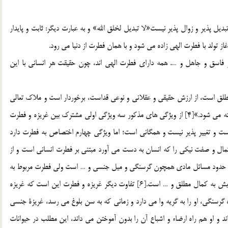
 تبديل پذير و زوال پذير نيست«لا تبديل لخلق الله» و به عبارت ديگر: ثابت و پايدار
تولد با فطرت الهي زاده مي شود و با همان فطرت از دنيا مي رود.
و فاسق و جاهل و …. همه داراي فطرت الهي اند، چون حقيقت هر انساني با اين
ق است، از ارزش حقيقي و عقلاني و نوعي قداست، برخوردار است و ملاك تعالي
اوست و از اين رهگذر، تفاوت بين انسان و ساير جانداران شناخته مي شود.»[4] از ويژگي هاي مذكور سه ويژگي اولي مشترك بين غريزه و فطرت
است و تغيير پذير نيست و همگاني است؛ اما ويژگي چهارم اختصاص به فطرت دارد
الي انسانها است[5] و در واقع هر كمال و صفت نيكي را كه انسان به دست مي آورد مبتني بر فطرت انساني است و از
در حدود مسائل مادي همچون گرسنگي و ميل جنسي و … است ولي فطرت مربوط به
مسائل ماوراء حيواني همچون حقيقت جويي، كمال طلبي و گرايش به كمال مطلق و … است.[6] تفاوت ديگر غريزه و فطرت اين است كه غريزه
گرسنگي، او را به گريه وا مي دارد و زماني كه به سن بلوغ مي رسد، غريزة جنسي
 و او هم راه ارضاء و اشباع آن را بدون آموختن مي داند، اين مطلب در حيوانات