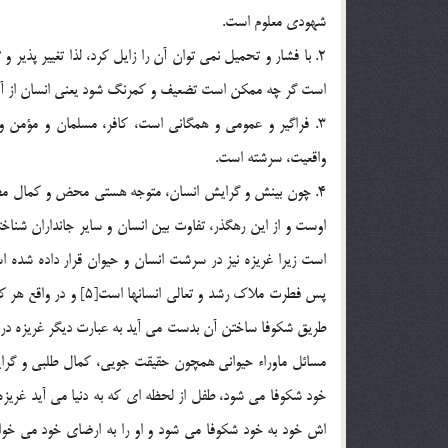
شهودي معلوم است.
2. با فشار و تحميل نمي توان آن را زايل كرد، لذا تغيير پذير و
است گر چه ممكن است تضعيف و كمرنگ شود يعني انسان از آغاز 
3. فراگير و عمومي و همگاني است، كافر، مسلمان و مؤمن 
واقعيت، سرشته است.
4. چون بينش و گرايش انسان، متوجه هستي محض و كمال مطل
است زيرا غريزه نيز در سرشت انسان و حيوان قرار داده شده 
پس فطرت ملاك رشد و تع
طريق شكوفا ساختن آن بدست مي آيد به عبارت ديگر غريزه 
خود شكوفا مي شود، طفل از لحظه اي كه به دنيا مي آيد غريزه 
اش خود به خود شكوفا مي شود و او را به ارضاي خود مي خواند