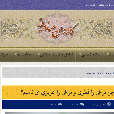
ان کاروان صادقیه
تماس با ما
یث
اسلام شناسی
اخلاق و تربیت اسلامی
حکایت ها
خانواده
 و برخي را غريزي مي ناميم؟
ا برخي را فطري و برخي را غريزي مي ناميم؟
15 شهریور 94
0 دیدگاه
1611بازدید