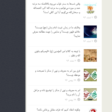
وقتي شب‌ها به بستر خواب مي‌روم بلافاصله سه مرتبه
حمد و سوره مي‌خوانم و سه مرتبه الله اكبر، الحمدالله
و سبحان‌الله مي‌گويم آيا اين كافي است؟
2 اسفند 96
وظايف ما در زمان غيبت امام زمان (عج) چيست؟
علائم ظهور چيست؟ و منابعي را جهت مطالعه معرفي
نماييد؟
2 اسفند 96
با توجه به كلام امير المؤمنين (ع): «اوصيكم بتقوي
الله و نظم …
2 اسفند 96
فرق بين امر به معروف و نهي از منكر با نصيحت و
موعظه چيست؟
29 بهمن 96
امر به معروف و نهي از منكر را توضيح داده و مراحل
آن را نام ببريد؟
29 بهمن 96
چگونه انتقاد كنيم كه طرف مقابل پرخاش نكند؟