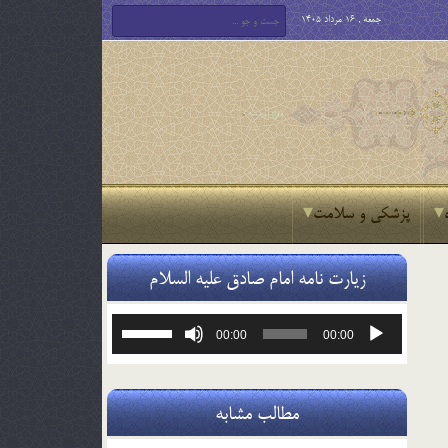
جمعه , 16 مرداد 1405
پزشکی و سلامت
زیارت نامه امام صادق علیه السلام
پخش‌کننده
برای
00:00
00:00
صوت
افزایش
یا
کاهش
صدا
مطالب مشابه
از
کلیدهای