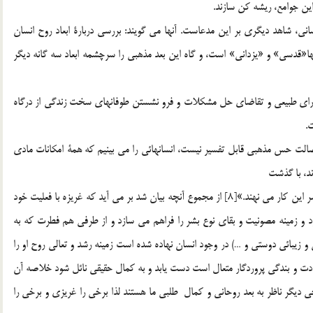
اين جوامع، ريشه كن سازند.
نساني، شاهد ديگري بر اين مدعاست. آنها مي گويند: بررسي دربارة ابعاد روح انسان
ا«قدسي» و «يزداني» است، و گاه اين بعد مذهبي را سرچشمه ابعاد سه گانه ديگر
 ماوراي طبيعي و تقاضاي حل مشكلات و فرو نشستن طوفانهاي سخت زندگي از درگاه
.
اصالت حس مذهبي قابل تفسير نيست، انسانهائي را مي بينيم كه همة امكانات مادي
ند، با گذشت
بي نظيري در پاي مذهب خود ريخته و حتي جان خويش را بر سر اين كار مي نهند.»[8] از مجموع آنچه بيان شد بر مي آيد كه غريزه با فعليت خود
د و زمينه مصونيت و بقاي نوع بشر را فراهم مي سازد و از طرفي هم فطرت كه به
يبائي دوستي و …) در وجود انسان نهاده شده است زمينه رشد و تعالي روح او را
دت و بندگي پروردگار متعال است دست يابد و به كمال حقيقي نائل شود خلاصه آن
ي ديگر ناظر به بعد روحاني و کمال طلبي ما هستند لذا برخي را غريزي و برخي را