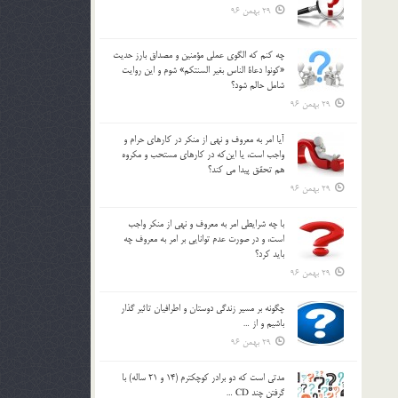
29 بهمن 96
چه كنم كه الگوي عملي مؤمنين و مصداق بارز حديث
«كونوا دعاة الناس بغير السنتكم» شوم و اين روايت
شامل حالم شود؟
29 بهمن 96
آيا امر به معروف و نهي از منكر در كارهاي حرام و
واجب است، يا اين‌كه در كارهاي مستحب و مكروه
هم تحقق پيدا مي كند؟
29 بهمن 96
با چه شرايطي امر به معروف و نهي از منکر واجب
است، و در صورت عدم توانايي بر امر به معروف چه
بايد کرد؟
29 بهمن 96
چگونه بر مسير زندگي دوستان و اطرافيان تاثير گذار
باشيم و از …
29 بهمن 96
مدتي است كه دو برادر كوچكترم (14 و 21 ساله) با
گرفتن چند CD …