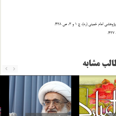
الب مشابه
خواهد بيش از واجبات خودش، چيزي را
سلامي كه بعد از اتمام نماز به 3 امام داده مي‌شود منشأ