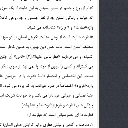
كدام از روح و جسم در مسير رسيدن به اين غايت از يك سري گ
كه حيات و زندگي انسان چه از نظر جسمي و چه روحي كاملاً به
واژه«فطرت» و «غريزه» شناسانده مي شوند.
معطوف انسان است. مانند حس دين جويي. به همين خاطر است كه 
كشيده، و مي فرمايد: «فطر
مي گستراند و كسي را بيرون از خود، وا نمي نهد. از سوي ديگر تع
واژه«غريزه» اختصاصاً در مورد حيوانات به كار برده مي شود، ال
جنبة نفساني و حيواني خود دارا مي باشد و با حيوانات شريك ا
ويژگي هاي فطرت و غريزه(تفاوت ها و تشابهات):
فطرت داراي خصوصياتي است كه عبارتند از :
1. معرفت و آگاهي و بينش فطري و نيز گرايش عملي انسان؛ تح