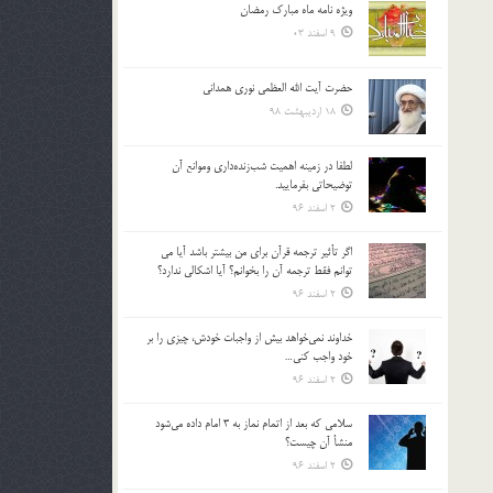
ویژه نامه ماه مبارک رمضان
بالا
9 اسفند 03
و
پایین
استفاده
حضرت آیت الله العظمی نوری همدانی
کنید.
18 اردیبهشت 98
لطفا در زمينه اهميت شب‌زنده‌داري وموانع آن
توضيحاتي بفرماييد.
2 اسفند 96
اگر تأثير ترجمه قرآن براي من بيشتر باشد آيا مي
توانم فقط ترجمه آن را بخوانم؟ آيا اشكالي ندارد؟
2 اسفند 96
خداوند نمي‌خواهد بيش از واجبات خودش، چيزي را بر
خود واجب كني…
2 اسفند 96
سلامي كه بعد از اتمام نماز به 3 امام داده مي‌شود
منشأ آن چيست؟
2 اسفند 96