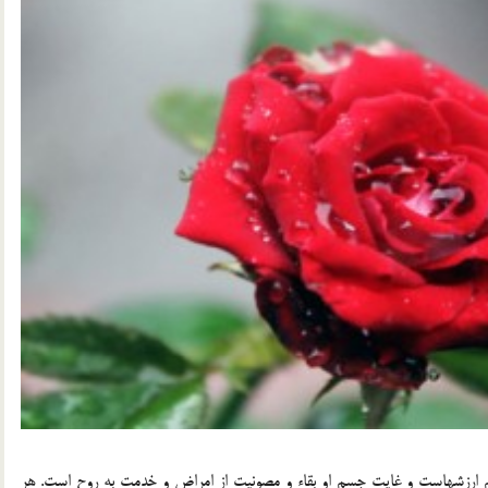
م ارزشهاست و غايت جسم او بقاء و مصونيت از امراض و خدمت به روح است. هر