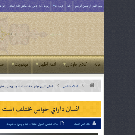
بِسْمِ اللَّـهِ الرَّحْمَـٰنِ الرَّحِيمِ
خانه
درباره ما
زیارت نامه خاص امام صادق علیه السلام
فراخو
خانه
کلام جاودان
ائمه اطهار
مهدویت
حد
اسلام شناسی
انسان داراي حواس مختلف است چرا برخي را فطري
انسان داراي حواس مختلف است چر
خادم اهل البیت
اسلام شناسی
,
اصول اعتقادی
,
نقد و پاسخ به شبهات