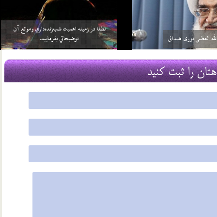
خواهد بيش از واجبات خودش، چيزي را
سلامي كه بعد از اتمام نماز به 3 امام داده مي‌شود منشأ
بر خود واجب كني…
آن چيست؟
2 اسفند 96
هتان را ثبت کنید