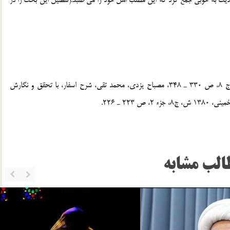
[2]. صدرالمتالهين، اسفار، نشر دارالاحياء تراث العربي، بي تا، ج 8، ص 330 ـ 348، مصباح يزدي، محمد تقي، شرح اسفار، با تحقق و نگارش
223 ـ 226.
الب مشابه