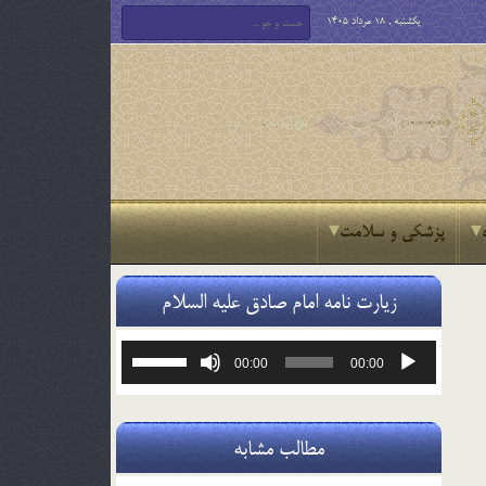
یکشنبه , 18 مرداد 1405
پزشکی و سلامت
زیارت نامه امام صادق علیه السلام
پخش‌کننده
برای
00:00
00:00
صوت
افزایش
یا
کاهش
صدا
مطالب مشابه
از
کلیدهای