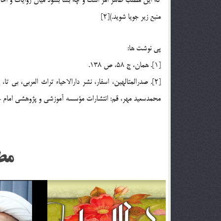
منبع زير جويا شويد.)[2]
پي نوشت ها:
[1]. همان، ج 58، ص 138.
محمدسعيد مهر، قم: انتشارات مؤسسه آموزشي و پژوهشي امام خميني، 1380 ش، ج8، جزء 2، ص 
مط