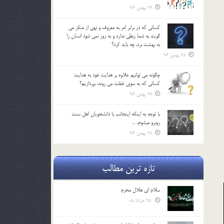
29 بهمن 96
كساني كه در برابر امر به معروف و نهي از منكر مي
گويند به شما ربطي ندارد و به زور نمي شود انسان را
به بهشت برد، چه بايد كرد؟
28 بهمن 96
چگونه مي توانيم علاوه بر هدايت خود به هدايت
كساني كه به سوي غفلت مي روند، بپردازيم؟
28 بهمن 96
با توجه به اينكه اينجانب با دانشجويان اهل سنت
روبرو مي‎شوم، …
28 بهمن 96
تازه ترین مطالب
سلام ای هلال محرم
25 خرداد 05