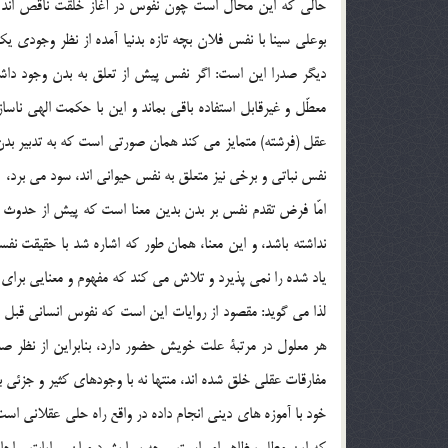
حالي که اين محال است چون نفوس در آغاز خلقت ناقص اند و ب
بوعلي سينا با نفس فلان بچه تازه بدنيا آمده از نظر وجودي
ديگر صدرا اين است: اگر نفس پيش از تعلق به بدن وجود دا
معطّل و غيرقابل استفاده باقي بماند و اين با حکمت الهي ناس
عقل (فرشته) متمايز مي کند همان صورتي است که به تدبير بدن 
نفس نباتي و برخي نيز متعلق به نفس حيواني اند، سود مي برد،
امّا فرض تقدم نفس بر بدن بدين معنا است که پيش از حدوث بد
نداشته باشد، و اين معنا، همان طور که اشاره شد با حقيقت نف
ياد شده را نمي پذيرد و تلاش مي کند که مفهوم و معنايي براي آن
لذا مي گويد: مقصود از روايات اين است که نفوس انساني قبل 
هر معلول در مرتبة علت خويش حضور دارد، بنابراين از نظر صدر
مفارقات عقلي خلق شده اند، منتها نه با وجودهاي کثير و جزئ
خود با آموزه هاي ديني انجام داده در واقع راه حلي عقلاني است
كه اين مطلب ظاهر امر است و چه بسا بشود ميان روايات و اح