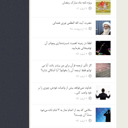
ویژه نامه ماه مبارک رمضان
بالا
9 اسفند 03
و
پایین
استفاده
حضرت آیت الله العظمی نوری همدانی
کنید.
18 اردیبهشت 98
لطفا در زمينه اهميت شب‌زنده‌داري وموانع آن
توضيحاتي بفرماييد.
2 اسفند 96
اگر تأثير ترجمه قرآن براي من بيشتر باشد آيا مي
توانم فقط ترجمه آن را بخوانم؟ آيا اشكالي ندارد؟
2 اسفند 96
خداوند نمي‌خواهد بيش از واجبات خودش، چيزي را بر
خود واجب كني…
2 اسفند 96
سلامي كه بعد از اتمام نماز به 3 امام داده مي‌شود
منشأ آن چيست؟
2 اسفند 96