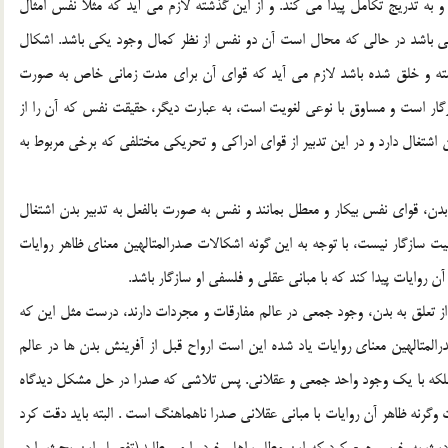
ه تدريج تکامل پيدا مي کند. و از اين گذشته لازم مي آيد که مثلاً نفس امثال
 يکي باشد در حالي که محال است آن دو نفس از نظر کمال وجود يکي باشد. اشکال
شته و خلق شده باشد لازم مي آيد که قواي آن براي مدت زماني خاص به صورت
ازگار است و مساوق با نوعي لغويت است، به عبارت ديگر، حقيقت نفس که آن را از
اشتغال دارد و در اين تدبير از قواي ادراکي و تحريکي مختلفي که برخي مربوط به
ن، قواي نفس بيکار و معطل بمانند و نفس به صورت بالفعل به تدبير بدن اشتغال
سيت سازگار نيست، با توجه به اين گونه اشکالات صدرالمتالهين معناي ظاهر روايات
 روايات پيدا کند که با مباني عقلي و فلسفي او سازگار باشد.
از تعلق به بدن، وجود جمعي در عالم مفارقات و مجردات دارند، درست مثل اين که
المتالهين معناي روايات ياد شده اين است ارواح قبل از آفرينش بدن ها در عالم
ي بلکه با يک وجود واحد جمعي و عقلاني. پس تلاشي که صدرا در حل مشکل ديدگاه
 وگرنه ظاهر آن روايات با مباني عقلاني صدرا ناهماهنگ است . البته بايد دقت كرد
اديث به خوبي جمع كرد كه اين مطلب اهل خود را مي طلبد.(تفصيل اين بحث را در