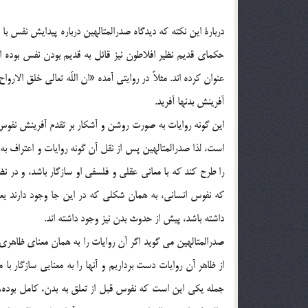
دربارة اين نکته که ديدگاه صدرالمتالهين درباره پيدايش نفس با
حکماي قديم نظير افلاطون نيز قائل به قديم بودن نفس بوده ا
آفرينش بدنها آفريد.
اين گونه روايات به صورت روشن و آشکار بر تقدم آفرينش نفوس 
است، لذا صدرالمتالهين پس از نقل آن گونه روايات و اعتراف ب
را طرح کند که با معاني عقلي و فلسفي او سازگار باشد، و در نظ
که نفوس انساني، به همان شکلي که در اين جا وجود دارند يع
داشته باشد، پيش از حدوث بدن نيز وجود داشته اند.
صدرالمتالهين مي گويد اگر آن روايات را به همان معناي ظاهر
از ظاهر آن روايات دست برداريم و آنها را به معنايي سازگار با
جمله يکي اين است که نفوس قبل از تعلق به بدن، کامل بوده، ن