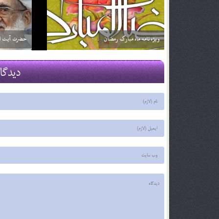
اگر تأثير ترجمه قرآن براي من بيشتر باشد آيا مي توانم
خداوند نمي‌
فقط ترجمه آن را بخوانم؟ آيا اشكالي ندارد؟
2 اسفند 96
2 اسفند 96
دیدگا