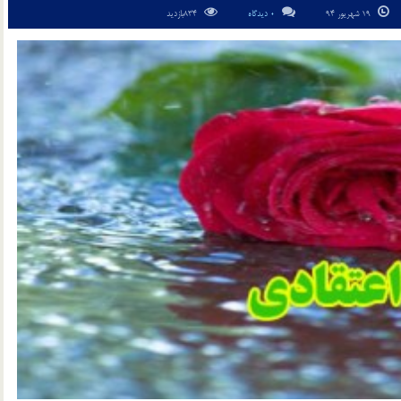
19 شهریور 94
0 دیدگاه
834بازدید