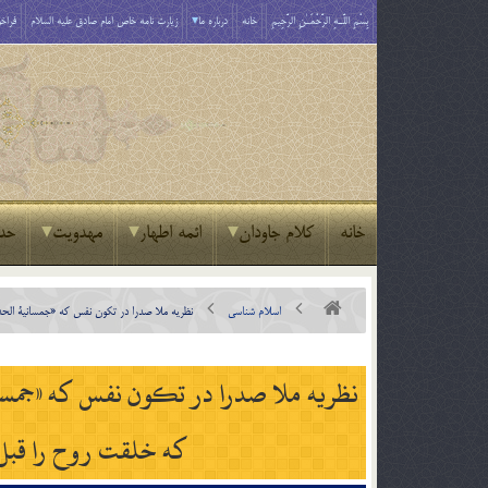
بِسْمِ اللَّـهِ الرَّحْمَـٰنِ الرَّحِيمِ
خانه
درباره ما
زیارت نامه خاص امام صادق علیه السلام
فراخو
خانه
کلام جاودان
ائمه اطهار
مهدویت
حد
اسلام شناسی
نظريه ملا صدرا در تکون نفس که «جمسانية الحدوث
نظريه ملا صدرا در تکون نفس که «جمساني
که خلقت روح را قبل ا