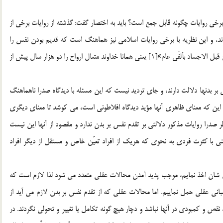
 برخي روايات چگونه قابل جمع است؟ بايد به اختصار گفت: گذشته از روايات برخي از
ند، و اين نظريه با برخي روايات اسلامي نيز هماهنگ است که قديم بودن نفس را
عنوان کرده اند. مثلاً در روايتي آمده «ان اللّه تعالي خلق الارواح قبل الاجساد بألفَي عام»[1] يعني همانا خداوند متعال ارواح را دو هزار سال پيش از
بر بدنها دلالت دارند، و جاي ترديد نيست که اين مسئله با ديدگاه صدرا ناهماهنگ
ه اين که معناي ظاهري آنها مؤيد ديدگاه افلاطوني است، مي کوشد تا معناي ديگري
ر صدرا روايات مذکور دلالتي بر تقدم نفس بر بدن ندارد و مقصود از آنها اين نيست
ني با کثرت فردي به نحوي که هريک از افراد تعيّن خاص و مستقل از ديگر افراد
ي شان اخذ نمايم، موجب پديد آمدن محالات عقلي متعدد مي شود لذا لازم است که
 مباني عقلي حمل نماييم. اما محالات عقلي که از تقدم نفس بر بدن لازم مي آيد از
قص و کمبودي در آنها نباشد و دچار هيچ گونه تکامل يا تغيير و تحولي نگردند. در