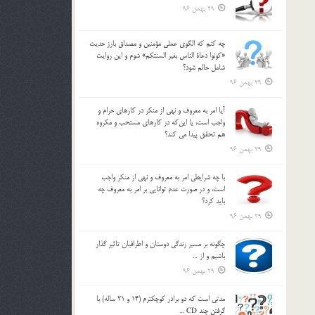
29 بهمن 96
چه كنم كه الگوي عملي مؤمنين و مصداق بارز حديث
«كونوا دعاة الناس بغير السنتكم» شوم و اين روايت
شامل حالم شود؟
29 بهمن 96
آيا امر به معروف و نهي از منكر در كارهاي حرام و
واجب است، يا اين‌كه در كارهاي مستحب و مكروه
هم تحقق پيدا مي كند؟
29 بهمن 96
با چه شرايطي امر به معروف و نهي از منکر واجب
است، و در صورت عدم توانايي بر امر به معروف چه
بايد کرد؟
29 بهمن 96
چگونه بر مسير زندگي دوستان و اطرافيان تاثير گذار
باشيم و از …
29 بهمن 96
مدتي است كه دو برادر كوچكترم (14 و 21 ساله) با
گرفتن چند CD …