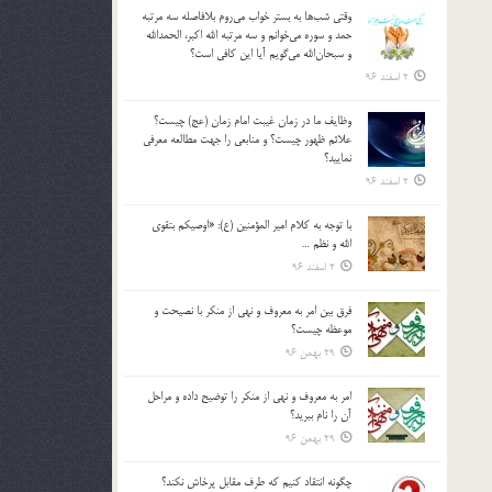
وقتي شب‌ها به بستر خواب مي‌روم بلافاصله سه مرتبه
حمد و سوره مي‌خوانم و سه مرتبه الله اكبر، الحمدالله
و سبحان‌الله مي‌گويم آيا اين كافي است؟
2 اسفند 96
وظايف ما در زمان غيبت امام زمان (عج) چيست؟
علائم ظهور چيست؟ و منابعي را جهت مطالعه معرفي
نماييد؟
2 اسفند 96
با توجه به كلام امير المؤمنين (ع): «اوصيكم بتقوي
الله و نظم …
2 اسفند 96
فرق بين امر به معروف و نهي از منكر با نصيحت و
موعظه چيست؟
29 بهمن 96
امر به معروف و نهي از منكر را توضيح داده و مراحل
آن را نام ببريد؟
29 بهمن 96
چگونه انتقاد كنيم كه طرف مقابل پرخاش نكند؟