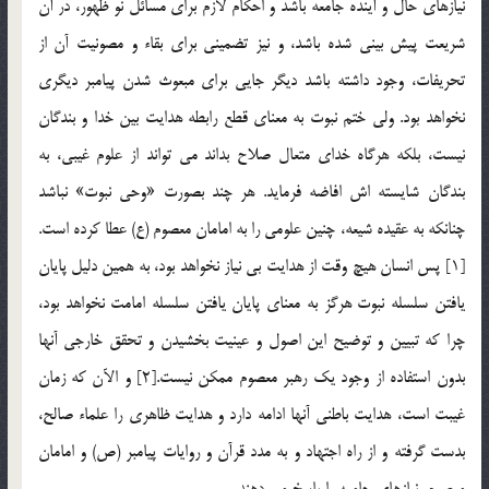
نيازهاي حال و آينده جامعه باشد و احكام لازم براي مسائل نو ظهور، در آن
شريعت پيش بيني شده باشد، و نيز تضميني براي بقاء و مصونيت آن از
تحريفات، وجود داشته باشد ديگر جايي براي مبعوث شدن پيامبر ديگري
نخواهد بود. ولي ختم نبوت به معناي قطع رابطه هدايت بين خدا و بندگان
نيست، بلكه هرگاه خداي متعال صلاح بداند مي تواند از علوم غيبي، به
بندگان شايسته اش افاضه فرمايد. هر چند بصورت «وحي نبوت» نباشد
چنانكه به عقيده شيعه، چنين علومي را به امامان معصوم (ع) عطا كرده است.
[1] پس انسان هيچ وقت از هدايت بي نياز نخواهد بود، به همين دليل پايان
يافتن سلسله نبوت هرگز به معناي پايان يافتن سلسله امامت نخواهد بود،
چرا كه تبيين و توضيح اين اصول و عينيت بخشيدن و تحقق خارجي آنها
بدون استفاده از وجود يك رهبر معصوم ممكن نيست.[2] و الآن كه زمان
غيبت است، هدايت باطني آنها ادامه دارد و هدايت ظاهري را علماء صالح،
بدست گرفته و از راه اجتهاد و به مدد قرآن و روايات پيامبر (ص) و امامان
معصوم، نيازهاي جامعه را پاسخ مي دهند.