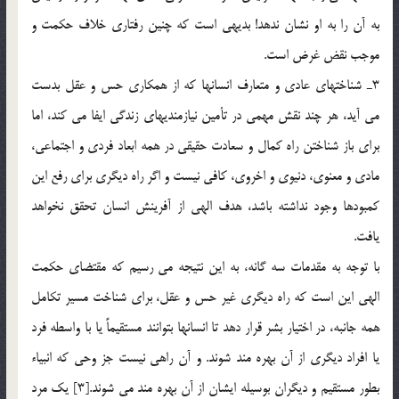
به آن را به او نشان ندهد! بديهي است كه چنين رفتاري خلاف حكمت و
موجب نقض غرض است.
3ـ شناخت­هاي عادي و متعارف انسانها كه از همكاري حس و عقل بدست
مي آيد، هر چند نقش مهمي در تأمين نيازمنديهاي زندگي ايفا مي كند، اما
براي باز شناختن راه كمال و سعادت حقيقي در همه ابعاد فردي و اجتماعي،
مادي و معنوي، دنيوي و اخروي، كافي نيست و اگر راه ديگري براي رفع اين
كمبودها وجود نداشته باشد، هدف الهي از آفرينش انسان تحقق نخواهد
يافت.
با توجه به مقدمات سه گانه، به اين نتيجه مي رسيم كه مقتضاي حكمت
الهي اين است كه راه ديگري غير حس و عقل، براي شناخت مسير تكامل
همه جانبه، در اختيار بشر قرار دهد تا انسانها بتوانند مستقيماً يا با واسطه فرد
يا افراد ديگري از آن بهره مند شوند. و آن راهي نيست جز وحي كه انبياء
بطور مستقيم و ديگران بوسيله ايشان از آن بهره مند مي شوند.[3] يك مرد