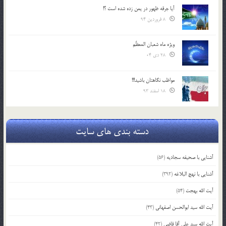
آیا جرقه ظهور در یمن زده شده است ؟!
8 فروردین 94
ویژه ماه شعبان المعظّم
28 دی 04
مواظب نگاهتان باشید!!!
18 اسفند 93
دسته بندی های سایت
آشنایی با صحیفه سجادیه
(56)
آشنایی با نهج البلاغه
(392)
آیت الله بهجت
(54)
آیت الله سید ابوالحسن اصفهانی
(43)
آیت الله سید علی آقا قاضی
(42)