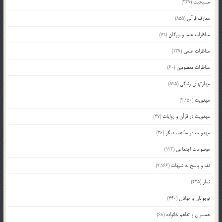
مسیحیت
(229)
معارف قرآنی
(855)
مناظرات علما و بزرگان
(79)
مناظرات علمی
(139)
مناظرات معصومین
(60)
مهارتهای زندگی
(845)
مهدویت
(2,150)
مهدویت در قرآن و روایات
(47)
مهدویت در مذاهب دیگر
(36)
موضوعات اجتماعی
(122)
نقد و پاسخ به شبهات
(2,166)
نماز
(225)
نوجوانان و جوانان
(440)
همسران و تفاهم خانواده
(68)