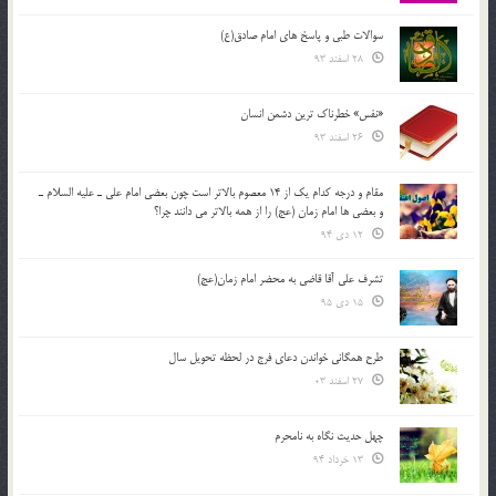
سوالات طبی و پاسخ های امام صادق(ع)
28 اسفند 93
«نفس» خطرناک ترین دشمن انسان
26 اسفند 93
مقام و درجه كدام يك از 14 معصوم بالاتر است چون بعضي امام علي ـ عليه السلام ـ
و بعضي ها امام زمان (عج) را از همه بالاتر مي دانند چرا؟
12 دی 94
تشرف علي آقا قاضي به محضر امام زمان(عج)
15 دی 95
طرح همگانی خواندن دعای فرج در لحظه تحویل سال
27 اسفند 03
چهل حدیث نگاه به نامحرم
13 خرداد 94