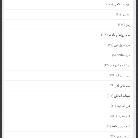
روزه و سلامتی
(101)
زرتشتی
(40)
زنان
(317)
سایر روزها و ماه ها
(103)
سایر فروع دین
(72)
سایر مقالات
(5)
سوالات و شبهات
(420)
سیر و سلوک
(274)
شب های قدر
(46)
شبهات اخلاقی
(217)
شرح احادیث
(51)
شرح حدیث
(550)
شرح دیوان حافظ
(11)
شناخت امام
(440)