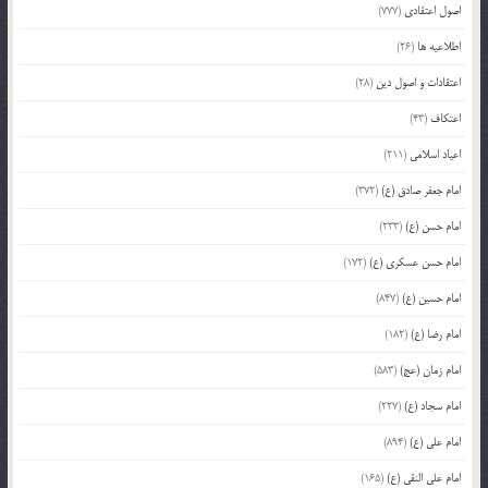
اصول اعتقادی
(777)
اطلاعیه ها
(26)
اعتقادات و اصول دین
(28)
اعتکاف
(43)
اعیاد اسلامی
(211)
امام جعفر صادق (ع)
(372)
امام حسن (ع)
(233)
امام حسن عسکری (ع)
(172)
امام حسین (ع)
(847)
امام رضا (ع)
(182)
امام زمان (عج)
(583)
امام سجاد (ع)
(227)
امام علی (ع)
(894)
امام علی النقی (ع)
(165)