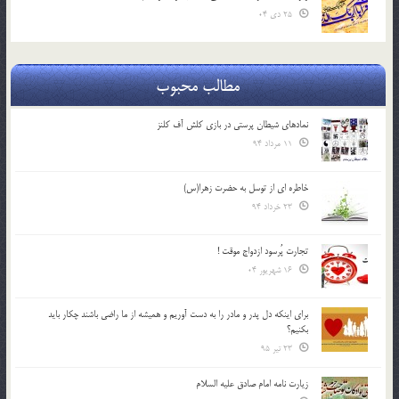
25 دی 04
مطالب محبوب
نمادهای شیطان پرستی در بازی کلش آف کلنز
11 مرداد 94
خاطره ای از توسل به حضرت زهرا(س)
23 خرداد 94
تجارت پُرسود ازدواج موقت !
16 شهریور 04
براي اينكه دل پدر و مادر را به دست آوريم و هميشه از ما راضي باشند چكار بايد
بكنيم؟
23 تیر 95
زیارت نامه امام صادق علیه السلام