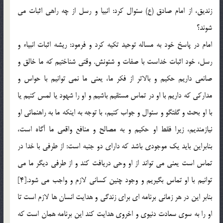
زنديق، از امام صادق (ع) سئوال كرد: انبيا و رسل از چه راهي اثبات مي
شوند؟
امام در پاسخ خود به مساله توحيد تكيه كرد و فرمود: ريشه اثبات انبياء و
رسل، خود اثبات خداست با صفات و شئونش. وقتي شناختيم كه ما خالق و
صانعي داريم حكيم و بالاتر از فكر ما، يعني ما نمي توانيم با حواس و
مداركي كه داريم با او در تماس مستقيم باشيم و او را شهود يا لمس كنيم يا
با او بحث و گفتگو و سئوال و جواب كنيم، با توجه به اينكه ما به راهنمائي او
نيازمنديم، زيرا فقط او حكيم و به مصالح و منافع واقعي ما آگاه است،
بنابراين بايد يك موجودي باشد كه داراي دو جنبه است: از طرفي با خدا در
تماس است يعني مي تواند از او وحي دريافت كند و از طرفي ديگر ما مي
توانيم با او تماس بگيريم و وجود چنين كساني لازم و واجب مي شود.[4]
بنابر اين در هر زماني برنامه اي براي زندگي و هدايت انسان ها لازم است تا
او را به سوي سعادت دنيوي و اخروي هدايت کند اين برنامه همان است که