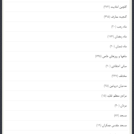
گلچین احادیث
(372)
گنجینه معارف
(495)
ماه رجب
(20)
ماه رمضان
(176)
ماه شعبان
(20)
ماهها و روزهای خاص
(745)
مبانی اعتقادی
(20)
مختلف
(367)
مدعیان دروغین
(25)
مراجع معظم تقلید
(15)
مردان
(40)
مسجد
(87)
مسجد مقدس جمکران
(19)