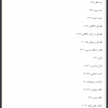
عید فطر
(35)
عید نوروز
(45)
غیبت امام
(291)
فضایل اخلاقی
(183)
فضایل و رذایل اخلاقی
(168)
فضایل و ویژگی ها
(10)
فقه و احکام شرعی
(340)
قرآن
(23)
قرآن شناسی
(1,861)
کتب اسلامی
(2,295)
کرامات و معجزات
(9)
کلام جاودان
(2,293)
کلام جدید
(34)
کمک های اولیه
(116)