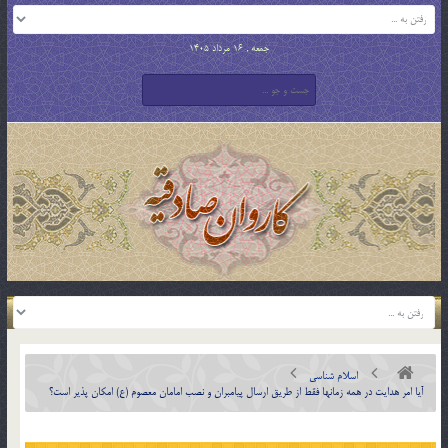
جمعه , 16 مرداد 1405
اسلام شناسی
آيا امر هدايت در همه زمانها فقط از طريق ارسال پيامبران و نصب امامان معصوم (ع) امكان پذير است؟