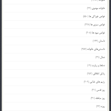
خانواده مهدوی
(22)
خواص خوراکی ها
(550)
خواص سبزی ها
(228)
خواص میوه ها
(308)
داستان
(146)
دانستنی‌های خانواده
(357)
دجال
(29)
دعاها و زیارت
(19)
رذایل اخلاقی
(252)
رژیم های غذایی
(209)
روز قدس
(31)
روز مباهله
(41)
روزه
(93)