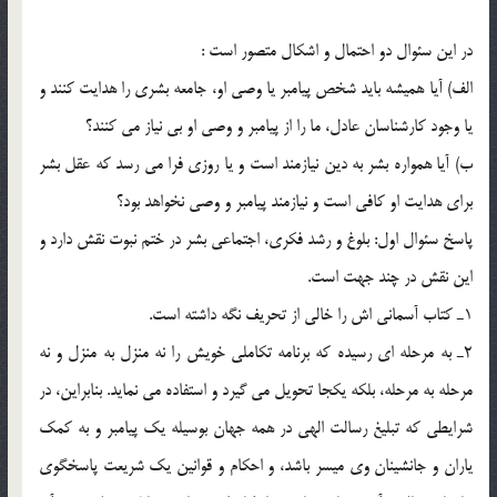
در اين سئوال دو احتمال و اشكال متصور است :
الف) آيا هميشه بايد شخص پيامبر يا وصي او، جامعه بشري را هدايت كنند و
يا وجود كارشناسان عادل، ما را از پيامبر و وصي او بي نياز مي كنند؟
ب) آيا همواره بشر به دين نيازمند است و يا روزي فرا مي رسد كه عقل بشر
براي هدايت او كافي است و نيازمند پيامبر و وصي نخواهد بود؟
پاسخ سئوال اول: بلوغ و رشد فكري، اجتماعي بشر در ختم نبوت نقش دارد و
اين نقش در چند جهت است.
1ـ كتاب آسماني اش را خالي از تحريف نگه داشته است.
2ـ به مرحله اي رسيده كه برنامه تكاملي خويش را نه منزل به منزل و نه
مرحله به مرحله، بلكه يكجا تحويل مي گيرد و استفاده مي نمايد. بنابراين، در
شرايطي كه تبليغ رسالت الهي در همه جهان بوسيله يك پيامبر و به كمك
ياران و جانشينان وي ميسر باشد، و احكام و قوانين يك شريعت پاسخگوي