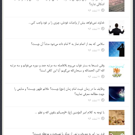
اشكالي ندارد؟
2 اسفند 96
خداوند نمي‌خواهد بيش از واجبات خودش، چيزي را بر خود واجب كني…
2 اسفند 96
سلامي كه بعد از اتمام نماز به 3 امام داده مي‌شود منشأ آن چيست؟
2 اسفند 96
وقتي شب‌ها به بستر خواب مي‌روم بلافاصله سه مرتبه حمد و سوره مي‌خوانم و سه مرتبه
الله اكبر، الحمدالله و سبحان‌الله مي‌گويم آيا اين كافي است؟
2 اسفند 96
وظايف ما در زمان غيبت امام زمان (عج) چيست؟ علائم ظهور چيست؟ و منابعي را
جهت مطالعه معرفي نماييد؟
2 اسفند 96
با توجه به كلام امير المؤمنين (ع): «اوصيكم بتقوي الله و نظم …
2 اسفند 96
فرق بين امر به معروف و نهي از منكر با نصيحت و موعظه چيست؟