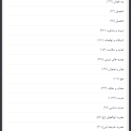
پند خوبان
(129)
تحصیل
(62)
تحصیل
(65)
تربیت و مشاوره
(481)
تشرفات و توقیعات
(181)
تغذیه و سلامت
(156)
توصیه های تربیتی
(498)
جوان و نوجوان
(148)
حج
(118)
حجاب و عفاف
(333)
حدیث
(1,737)
حدیث شناسی
(97)
حضرت ابوالفضل (ع)
(54)
حضرت خدیجه (س)
(41)