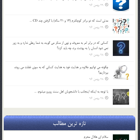
29 بهمن 96
مدتي است كه دو برادر كوچكترم (14 و 21 ساله) با گرفتن چند CD …
29 بهمن 96
كساني كه در برابر امر به معروف و نهي از منكر مي گويند به شما ربطي ندارد و به زور
نمي شود انسان را به بهشت برد، چه بايد كرد؟
28 بهمن 96
چگونه مي توانيم علاوه بر هدايت خود به هدايت كساني كه به سوي غفلت مي روند،
بپردازيم؟
28 بهمن 96
با توجه به اينكه اينجانب با دانشجويان اهل سنت روبرو مي‎شوم، …
28 بهمن 96
تازه ترین مطالب
سلام ای هلال محرم