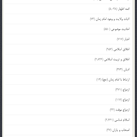
ائمه اطهار
(5,038)
اثبات ولایت و وجود امام زمان
(73)
احادیث موضوعی
(550)
اخبار
(717)
اخلاق اسلامی
(956)
اخلاق و تربیت اسلامی
(2,836)
ادیان
(474)
ارتباط با امام زمان (عج)
(14)
ازدواج
(371)
ازدواج
(117)
ازدواج موقت
(32)
اسلام شناسی
(2,661)
اصحاب و یاران
(37)