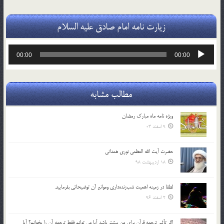
زیارت نامه امام صادق علیه السلام
پخش‌کننده
00:00
00:00
صوت
مطالب مشابه
ویژه نامه ماه مبارک رمضان
9 اسفند 03
حضرت آیت الله العظمی نوری همدانی
18 اردیبهشت 98
لطفا در زمينه اهميت شب‌زنده‌داري وموانع آن توضيحاتي بفرماييد.
2 اسفند 96
اگر تأثير ترجمه قرآن براي من بيشتر باشد آيا مي توانم فقط ترجمه آن را بخوانم؟ آيا