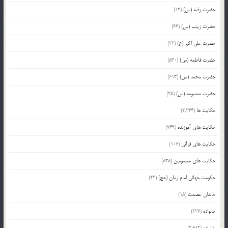
حضرت رقیه (س)
(13)
حضرت زینب (س)
(66)
حضرت علی اکبر (ع)
(23)
حضرت فاطمه (س)
(530)
حضرت محمد (ص)
(613)
حضرت معصومه (س)
(45)
حکایت ها
(2,244)
حکایت های آموزنده
(749)
حکایت های قرآنی
(107)
حکایت های معصومین
(838)
حکومت جهانی امام زمان (عج)
(24)
خاندان عصمت
(15)
خانواده
(227)
خانواده
(2,682)