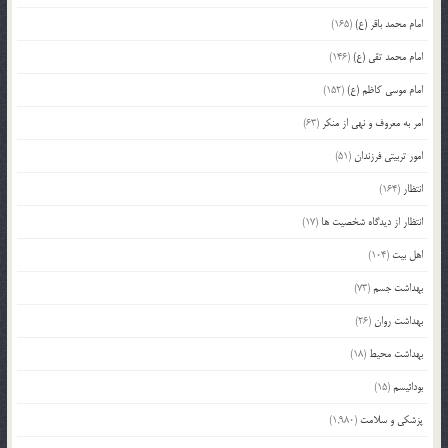
امام محمد باقر (ع)
(165)
امام محمد تقی (ع)
(146)
امام موسی کاظم (ع)
(152)
امر به معروف و نهی از منکر
(63)
امور تربیتی فرزندان
(51)
انتظار
(164)
انتظار از دیدگاه شخصیت ها
(17)
اهل بیت
(104)
بهداشت جسم
(73)
بهداشت روان
(26)
بهداشت محیط
(18)
بودائیسم
(15)
پزشکی و سلامت
(1,980)