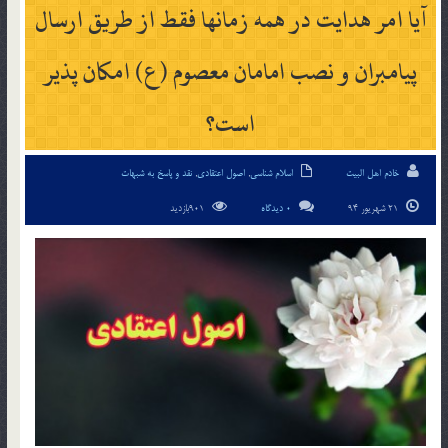
آيا امر هدايت در همه زمانها فقط از طريق ارسال
پيامبران و نصب امامان معصوم (ع) امكان پذير
است؟
خادم اهل البیت
اسلام شناسی
,
اصول اعتقادی
,
نقد و پاسخ به شبهات
21 شهریور 94
0 دیدگاه
901بازدید