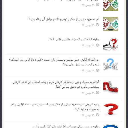
29 بهمن 96
امر به معروف و نهي از منكر را توضيح داده و مراحل آن را نام ببريد؟
29 بهمن 96
چگونه انتقاد كنيم كه طرف مقابل پرخاش نكند؟
29 بهمن 96
چه كنم كه الگوي عملي مؤمنين و مصداق بارز حديث «كونوا دعاة الناس بغير السنتكم»
شوم و اين روايت شامل حالم شود؟
29 بهمن 96
آيا امر به معروف و نهي از منكر در كارهاي حرام و واجب است، يا اين‌كه در كارهاي
مستحب و مكروه هم تحقق پيدا مي كند؟
29 بهمن 96
با چه شرايطي امر به معروف و نهي از منکر واجب است، و در صورت عدم توانايي بر امر
به معروف چه بايد کرد؟
29 بهمن 96
چگونه بر مسير زندگي دوستان و اطرافيان تاثير گذار باشيم و از …