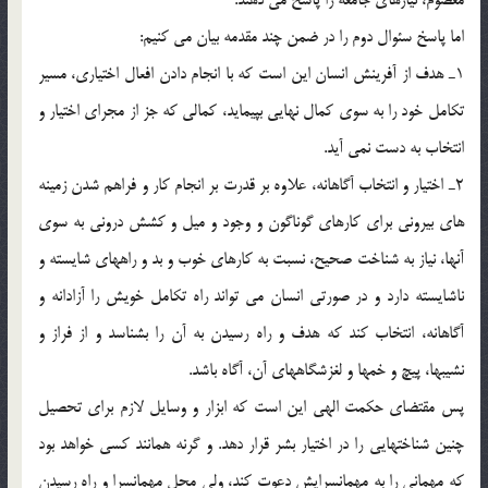
اما پاسخ سئوال دوم را در ضمن چند مقدمه بيان مي كنيم:
1ـ هدف از آفرينش انسان اين است كه با انجام دادن افعال اختياري، مسير
تكامل خود را به سوي كمال نهايي بپيمايد، كمالي كه جز از مجراي اختيار و
انتخاب به دست نمي آيد.
2ـ اختيار و انتخاب آگاهانه، علاوه بر قدرت بر انجام كار و فراهم شدن زمينه
هاي بيروني براي كارهاي گوناگون و وجود و ميل و كشش دروني به سوي
آنها، نياز به شناخت صحيح، نسبت به كارهاي خوب و بد و راههاي شايسته و
ناشايسته دارد و در صورتي انسان مي تواند راه تكامل خويش را آزادانه و
آگاهانه، انتخاب كند كه هدف و راه رسيدن به آن را بشناسد و از فراز و
نشيبها، پيچ و خمها و لغزشگاههاي آن، آگاه باشد.
پس مقتضاي حكمت الهي اين است كه ابزار و وسايل لازم براي تحصيل
چنين شناختهايي را در اختيار بشر قرار دهد. و گرنه همانند كسي خواهد بود
كه مهماني را به مهمانسرايش دعوت كند، ولي محل مهمانسرا و راه رسيدن