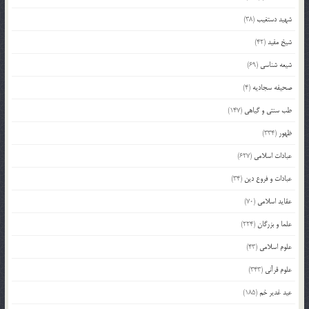
شهید دستغیب
(38)
شیخ مفید
(42)
شیعه شناسی
(69)
صحیفه سجادیه
(4)
طب سنتی و گیاهی
(147)
ظهور
(334)
عبادات اسلامی
(627)
عبادات و فروع دین
(34)
عقاید اسلامی
(70)
علما و بزرگان
(224)
علوم اسلامی
(43)
علوم قرآنی
(343)
عید غدیر خم
(185)