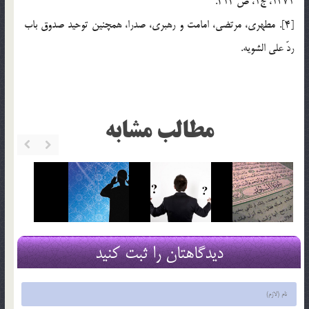
1371، ج1، ص 212.
[4]. مطهري، مرتضي، امامت و رهبري، صدرا، همچنين توحيد صدوق باب
ردّ علي الشويه.
مطالب مشابه
دیدگاهتان را ثبت کنید