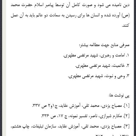
دين ناميده مي شود و صورت کامل آن توسط پيامبر اسلام حضرت محمد
(ص) آورده شده و انسان ها براي رسيدن به سعادت دو عالم بايد به آن عمل
کنند.
معرفي منابع جهت مطالعه بيشتر:
1. امامت و رهبري، شهيد مرتضي مطهري.
2. خاتميت، شهيد مرتضي مطهري.
3. وحي و نبوت، شهيد مرتضي مطهري.
پي نوشت ها:
[1]. مصباح يزدي، محمد تقي، آموزش عقايد، ج1و2 ص 337.
[2]. مكارم شيرازي، ناصر، تفسير نمونه، ج 17، ص 336.
[3]. مصباح يزدي، محمد تقي، آموزش عقايد، سازمان تبليغات، چاپ هشتم،