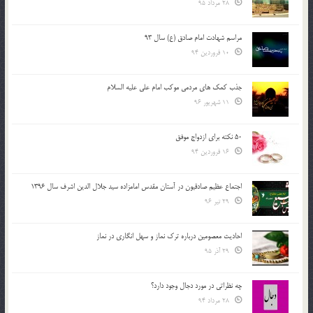
28 مرداد 95
مراسم شهادت امام صادق (ع) سال 93
10 فروردین 94
جذب کمک های مردمی موکب امام علی علیه السلام
11 شهریور 96
50 نکته برای ازدواج موفق
16 فروردین 94
اجتماع عظیم صادقیون در آستان مقدس امامزاده سید جلال الدین اشرف سال 1396
29 تیر 96
احادیث معصومین درباره ترک نماز و سهل انگاری در نماز
29 آذر 95
چه نظراتی در مورد دجال وجود دارد؟
28 مرداد 94