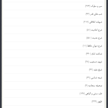
سیر و سلوک
(274)
شب های قدر
(46)
شبهات اخلاقی
(217)
شرح احادیث
(51)
شرح حدیث
(550)
شرح دیوان حافظ
(11)
شناخت امام
(440)
شهید دستغیب
(38)
شیخ مفید
(42)
شیعه شناسی
(69)
صحیفه سجادیه
(4)
طب سنتی و گیاهی
(147)
ظهور
(334)