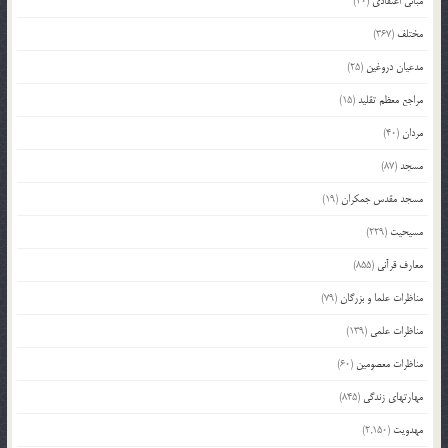
مبانی اعتقادی
(20)
مختلف
(367)
مدعیان دروغین
(25)
مراجع معظم تقلید
(15)
مردان
(40)
مسجد
(87)
مسجد مقدس جمکران
(19)
مسیحیت
(229)
معارف قرآنی
(855)
مناظرات علما و بزرگان
(79)
مناظرات علمی
(139)
مناظرات معصومین
(60)
مهارتهای زندگی
(845)
مهدویت
(2,150)