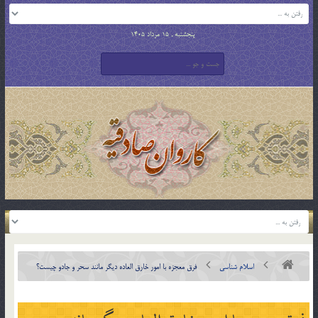
پنجشنبه , 15 مرداد 1405
اسلام شناسی
فرق معجزه با امور خارق العاده ديگر مانند سحر و جادو چيست؟