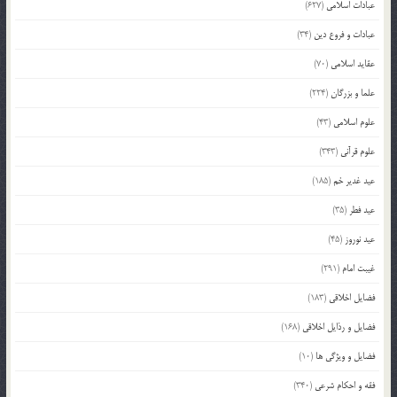
عبادات اسلامی
(627)
عبادات و فروع دین
(34)
عقاید اسلامی
(70)
علما و بزرگان
(224)
علوم اسلامی
(43)
علوم قرآنی
(343)
عید غدیر خم
(185)
عید فطر
(35)
عید نوروز
(45)
غیبت امام
(291)
فضایل اخلاقی
(183)
فضایل و رذایل اخلاقی
(168)
فضایل و ویژگی ها
(10)
فقه و احکام شرعی
(340)