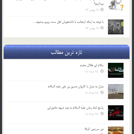
بپردازيم؟
28 بهمن 96
با توجه به اينكه اينجانب با دانشجويان اهل سنت روبرو مي‎شوم، …
28 بهمن 96
تازه ترین مطالب
سلام ای هلال محرم
25 خرداد 05
منزل به منزل با کاروان حسین بن علی علیه السلام
25 خرداد 05
پاسخ امام زمان علیه السلام به چند شبهه عاشورایی
25 خرداد 05
من سرزمین کربلا