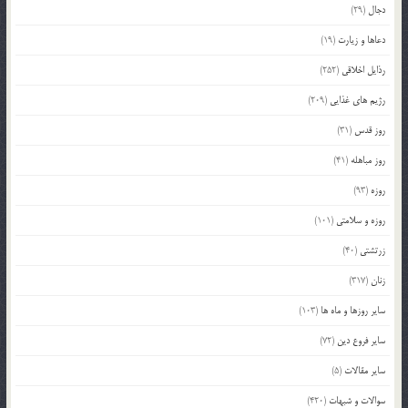
دجال
(29)
دعاها و زیارت
(19)
رذایل اخلاقی
(252)
رژیم های غذایی
(209)
روز قدس
(31)
روز مباهله
(41)
روزه
(93)
روزه و سلامتی
(101)
زرتشتی
(40)
زنان
(317)
سایر روزها و ماه ها
(103)
سایر فروع دین
(72)
سایر مقالات
(5)
سوالات و شبهات
(420)