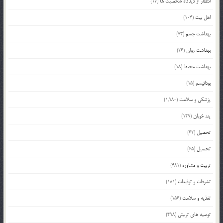
انتظار از دیدگاه شخصیت ها
(17)
اهل بیت
(104)
بهداشت جسم
(73)
بهداشت روان
(26)
بهداشت محیط
(18)
بودائیسم
(15)
پزشکی و سلامت
(1,980)
پند خوبان
(129)
تحصیل
(62)
تحصیل
(65)
تربیت و مشاوره
(481)
تشرفات و توقیعات
(181)
تغذیه و سلامت
(156)
توصیه های تربیتی
(498)