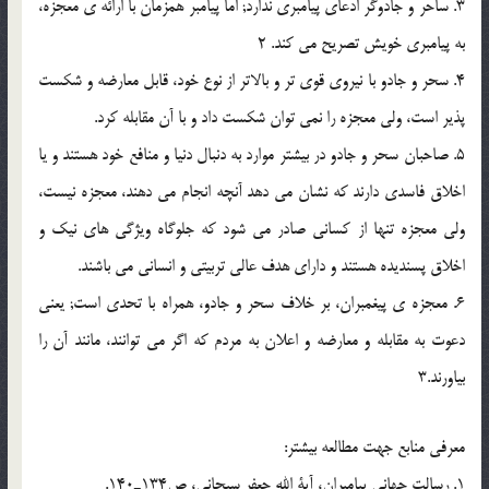
3. ساحر و جادوگر ادعاى پيامبرى ندارد; اما پيامبر همزمان با ارائه ى معجزه،
به پيامبرى خويش تصريح مى كند. 2
4. سحر و جادو با نيروى قوى تر و بالاتر از نوع خود، قابل معارضه و شكست
پذير است، ولى معجزه را نمى توان شكست داد و با آن مقابله كرد.
5. صاحبان سحر و جادو در بيشتر موارد به دنبال دنيا و منافع خود هستند و يا
اخلاق فاسدى دارند كه نشان مى دهد آنچه انجام مى دهند، معجزه نيست،
ولى معجزه تنها از كسانى صادر مى شود كه جلوگاه ويژگى هاى نيك و
اخلاق پسنديده هستند و داراى هدف عالى تربيتى و انسانى مى باشند.
6. معجزه ى پيغمبران، بر خلاف سحر و جادو، همراه با تحدى است; يعنى
دعوت به مقابله و معارضه و اعلان به مردم كه اگر مى توانند، مانند آن را
بياورند.3
معرفي منابع جهت مطالعه بيشتر:
1. رسالت جهانى پيامبران، آية الله جعفر سبحانى، ص134ـ140.