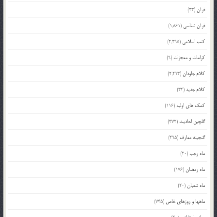
قرآن
(23)
قرآن شناسی
(1,861)
کتب اسلامی
(2,295)
کرامات و معجزات
(9)
کلام جاودان
(2,293)
کلام جدید
(34)
کمک های اولیه
(116)
گلچین احادیث
(372)
گنجینه معارف
(495)
ماه رجب
(20)
ماه رمضان
(176)
ماه شعبان
(20)
ماهها و روزهای خاص
(745)