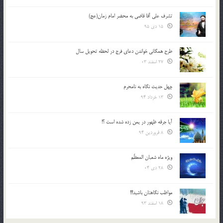
تشرف علي آقا قاضي به محضر امام زمان(عج)
15 دی 95
طرح همگانی خواندن دعای فرج در لحظه تحویل سال
27 اسفند 03
چهل حدیث نگاه به نامحرم
13 خرداد 94
آیا جرقه ظهور در یمن زده شده است ؟!
8 فروردین 94
ویژه ماه شعبان المعظّم
28 دی 04
مواظب نگاهتان باشید!!!
18 اسفند 93