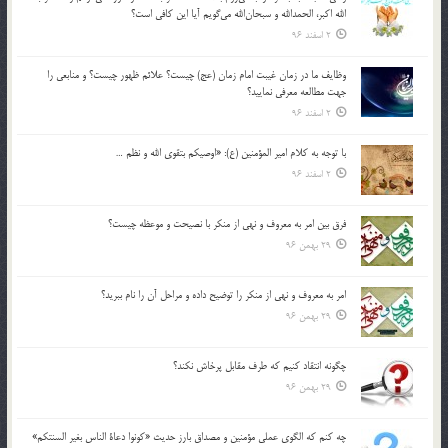
الله اكبر، الحمدالله و سبحان‌الله مي‌گويم آيا اين كافي است؟
2 اسفند 96
وظايف ما در زمان غيبت امام زمان (عج) چيست؟ علائم ظهور چيست؟ و منابعي را
جهت مطالعه معرفي نماييد؟
2 اسفند 96
با توجه به كلام امير المؤمنين (ع): «اوصيكم بتقوي الله و نظم …
2 اسفند 96
فرق بين امر به معروف و نهي از منكر با نصيحت و موعظه چيست؟
29 بهمن 96
امر به معروف و نهي از منكر را توضيح داده و مراحل آن را نام ببريد؟
29 بهمن 96
چگونه انتقاد كنيم كه طرف مقابل پرخاش نكند؟
29 بهمن 96
چه كنم كه الگوي عملي مؤمنين و مصداق بارز حديث «كونوا دعاة الناس بغير السنتكم»