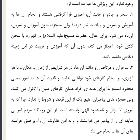
وجود ندارد. اين ويژگى ها عبارت است از:
1. سحر و جادو و مانند آن، امورى فرا گرفتنى هستند و انجام آن ها به
آموزش و تمرين و رياضت نياز دارد،1 ولى معجزه، بدون آموزش و تمرين،
آورده مى شود; براى مثال، حضرت مسيح(عليه السلام) در گهواره با سخن
گفتن خود، اعجاز مى كند، بدون آن كه آموزش و تربيت در اين زمينه
دخالتى داشته باشد.
2. ساحران و مرتاضان و مانند آن ها، در هر شرايطى از زمان و مكان و با هر
ابزارى، بر انجام كارهاى خود توانايى ندارند و قدرت آن ها به امور معينى
محدود است; لذا براى همه ى افراد همان كارهاى معين را تكرار مى كنند،
ولى معجزه هاى پيامبران، هيچ يك از اين قيدها و شروط را ندارد; چرا كه به
نيروى لا يزال و نامحدود الهى وابسته است; از اين رو، گاه مردم امر بى
سابقه اى را از پيامبر مى خواستند و او به اذن خداوند، آن راـ بر طبق خواسته
هاى آن ها ـ انجام مى داد.