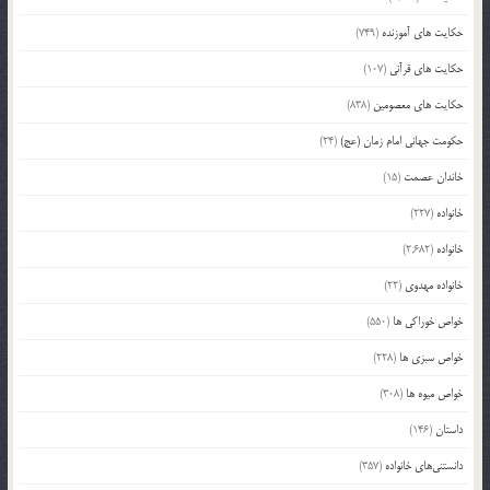
حکایت های آموزنده
(749)
حکایت های قرآنی
(107)
حکایت های معصومین
(838)
حکومت جهانی امام زمان (عج)
(24)
خاندان عصمت
(15)
خانواده
(227)
خانواده
(2,682)
خانواده مهدوی
(22)
خواص خوراکی ها
(550)
خواص سبزی ها
(228)
خواص میوه ها
(308)
داستان
(146)
دانستنی‌های خانواده
(357)