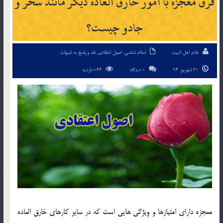
فرق معجزه با امور خارق العاده ديگر مانند سحر و
جادو چيست؟
خادم اهل البیت
اسلام شناسی
,
اصول اعتقادی
,
نقد و پاسخ به شبهات
21 شهریور 94
0 دیدگاه
1064بازدید
معجزه داراى امتيازها و ويژگى هايى است كه در ساير كارهاى خارق العاده