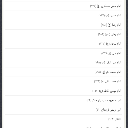
امام حسن عسکری (ع)
(172)
امام حسین (ع)
(847)
امام رضا (ع)
(182)
امام زمان (عج)
(583)
امام سجاد (ع)
(227)
امام علی (ع)
(894)
امام علی النقی (ع)
(165)
امام محمد باقر (ع)
(165)
امام محمد تقی (ع)
(146)
امام موسی کاظم (ع)
(152)
امر به معروف و نهی از منکر
(63)
امور تربیتی فرزندان
(51)
انتظار
(164)