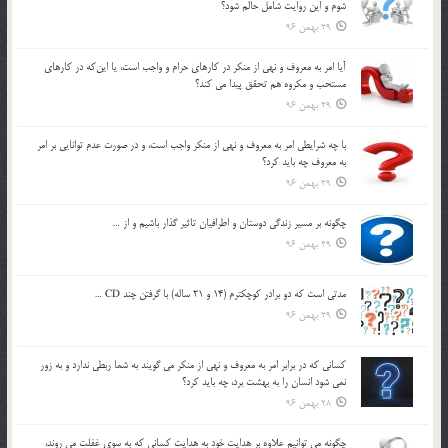
شوم و اين روايت شامل حالم شود؟
29 بهمن 96
آيا امر به معروف و نهي از منكر در كارهاي حرام و واجب است، يا اين‌كه در كارهاي
مستحب و مكروه هم تحقق پيدا مي كند؟
29 بهمن 96
با چه شرايطي امر به معروف و نهي از منکر واجب است، و در صورت عدم توانايي بر امر
به معروف چه بايد کرد؟
29 بهمن 96
چگونه بر مسير زندگي دوستان و اطرافيان تاثير گذار باشيم و از …
29 بهمن 96
مدتي است كه دو برادر كوچكترم (14 و 21 ساله) با گرفتن چند CD …
29 بهمن 96
كساني كه در برابر امر به معروف و نهي از منكر مي گويند به شما ربطي ندارد و به زور
نمي شود انسان را به بهشت برد، چه بايد كرد؟
28 بهمن 96
چگونه مي توانيم علاوه بر هدايت خود به هدايت كساني كه به سوي غفلت مي روند،