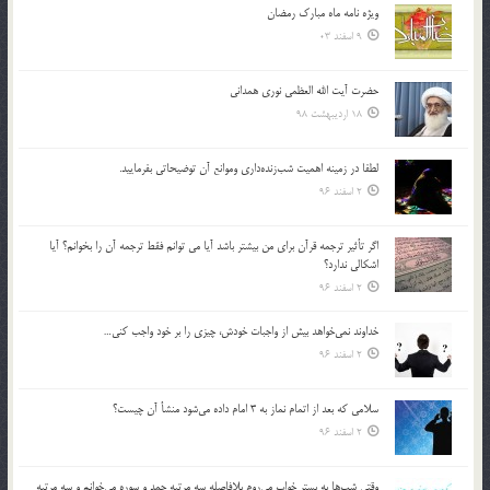
ویژه نامه ماه مبارک رمضان
9 اسفند 03
حضرت آیت الله العظمی نوری همدانی
18 اردیبهشت 98
لطفا در زمينه اهميت شب‌زنده‌داري وموانع آن توضيحاتي بفرماييد.
2 اسفند 96
اگر تأثير ترجمه قرآن براي من بيشتر باشد آيا مي توانم فقط ترجمه آن را بخوانم؟ آيا
اشكالي ندارد؟
2 اسفند 96
خداوند نمي‌خواهد بيش از واجبات خودش، چيزي را بر خود واجب كني…
2 اسفند 96
سلامي كه بعد از اتمام نماز به 3 امام داده مي‌شود منشأ آن چيست؟
2 اسفند 96
وقتي شب‌ها به بستر خواب مي‌روم بلافاصله سه مرتبه حمد و سوره مي‌خوانم و سه مرتبه