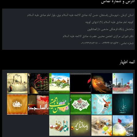
آدرس و شماره تماس
استان کرمان ، شهرستان رفسنجان، حسن آباد صادق الائمه علیه السلام نوق، بلوار امام صادق علیه السلام
کوچه امام صادق علیه السلام (9) انتهای کوچه
ساختمان پایگاه فرهنگی مذهبی دارالصادقیون
دفتر شورای مرکزی انجمن محبین حضرت صادق الائمه علیه السلام
شماره تماس : 03434171563 – 09133928317
ائمه اطهار