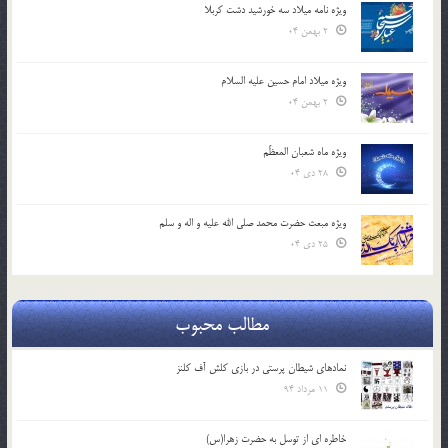
ویژه نامه میلاد سه خورشید دشت کربلا
2 بهمن 04
ویژه میلاد امام حسین علیه السلام
2 بهمن 04
ویژه ماه شعبان المعظّم
28 دی 04
ویژه مبعث حضرت محمد صلی الله علیه و اله و سلم
25 دی 04
مطالب محبوب
نمادهای شیطان پرستی در بازی کلش آف کلنز
11 مرداد 94
خاطره ای از توسل به حضرت زهرا(س)