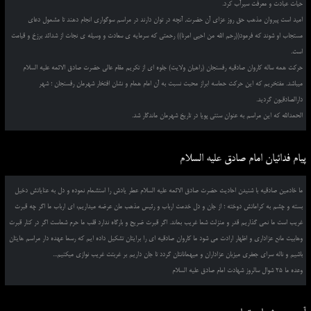
حیات عبادت و معرفت سیرآب کرد.
امید است پیروان مذهب حق روز عزای آن حضرت, آنچه در توان دارند در مراسم سوگواری انجام دهند تا مشمول دعای
مستجاب او شوند که فرمود((رحم الله من احیی امرنا)) رحمتی که سرمایه ی سعادت و وسیله ی نجات از شدائد برزخ و قیامت
است.
حرکت همه ساله کاروان صادقیه رفسنجان (راهیان ولایت) جلوه ای از تکریم مقام عالی حضرت صادق الائمه علیه السلام
میباشد. مفتخریم که این حرکت حماسه ابراز محبت نسبت به آن امام همام و نشان افتخار شهرمان رفسنجان ؛ شهر
دارالصادقیون گردید.
الحمدالله که این مراسم به عنوان سنتی پویا در تاریخ شهرمان ماندگار شد.
پیام فدائیان امام صادق علیه السلام
ما خادمین صادقیه با شنیدن احادیث حضرت صادق الائمه علیه السلام عطر یادش را استشمام نموده و دل به عنایاتش دخیل
بسته و چشم به کراماتش دوخته ؛ از جان و دل خدمت ارباب و رئیس مذهب مان عرضه میداریم، ای ارباب ما اگر چه قبرت
غریب است ما نمی گذاریم قدر و منزلت شما غریب بماند. اگر قبرت ضریح و بارگاه ندارد قلب ما حرم شماست اگر در کنار قبرت
وهابیت مانع عزاداری و اظهار ارادت می شود ما کاروان صادقیه ای را برایتان تشکیل داده ایم که رسما عهده دار مراسم هایتان
باشیم و ناله سرای جعفری میزبان عزاداران و میهمانانتان گردد تا جان داریم بر غربتت غریب نوازی میکنیم...
وعده ما 25 شوال سالروز شهادت امام صادق علیه السلام