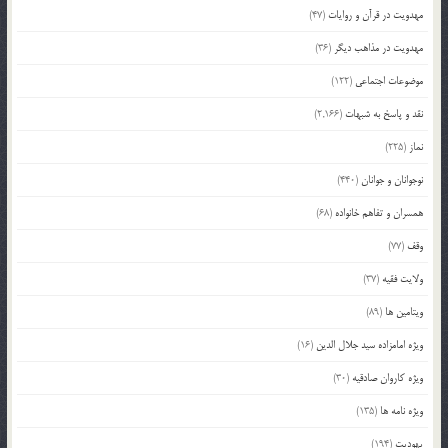
مهدویت در قرآن و روایات
(47)
مهدویت در مذاهب دیگر
(36)
موضوعات اجتماعی
(122)
نقد و پاسخ به شبهات
(2,166)
نماز
(225)
نوجوانان و جوانان
(440)
همسران و تفاهم خانواده
(68)
وقف
(77)
ولایت فقیه
(37)
ویتامین ها
(89)
ویژه امامزاده سید جلال الدین
(16)
ویژه کاروان صادقیه
(30)
ویژه نامه ها
(135)
یهودیت
(194)