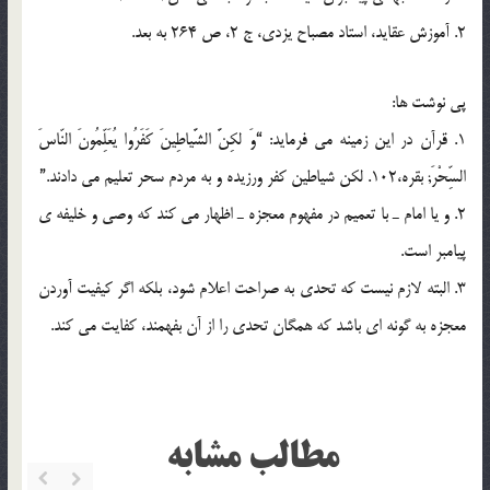
2. آموزش عقايد، استاد مصباح يزدى، ج 2، ص 264 به بعد.
پي نوشت ها:
1. قرآن در اين زمينه مى فرمايد: “وَ لكِنَّ الشَّياطِينَ كَفَرُوا يُعَلِّمُونَ النّاسَ
السِّحْرَ; بقره،102. لكن شياطين كفر ورزيده و به مردم سحر تعليم مى دادند.”
2. و يا امام ـ با تعميم در مفهوم معجزه ـ اظهار مى كند كه وصى و خليفه ى
پيامبر است.
3. البته لازم نيست كه تحدى به صراحت اعلام شود، بلكه اگر كيفيت آوردن
معجزه به گونه اى باشد كه همگان تحدى را از آن بفهمند، كفايت مى كند.
مطالب مشابه