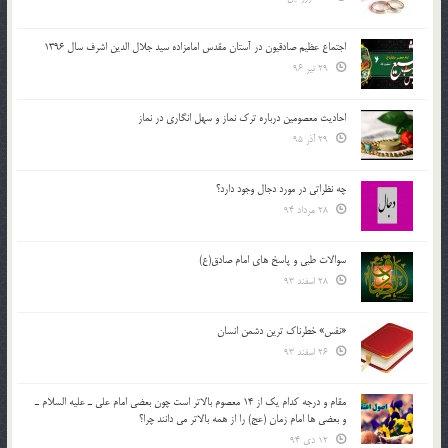
اجتماع عظیم صادقیون در آستان مقدس امامزاده سید جلال الدین اشرف سال 1396
29 تیر 96
احادیث معصومین درباره ترک نماز و سهل انگاری در نماز
29 آذر 95
چه نظراتی در مورد دجال وجود دارد؟
28 مرداد 94
سوالات طبی و پاسخ های امام صادق(ع)
28 اسفند 93
«نفس» خطرناک ترین دشمن انسان
26 اسفند 93
مقام و درجه كدام يك از 14 معصوم بالاتر است چون بعضي امام علي ـ عليه السلام ـ
و بعضي ها امام زمان (عج) را از همه بالاتر مي دانند چرا؟
12 دی 94