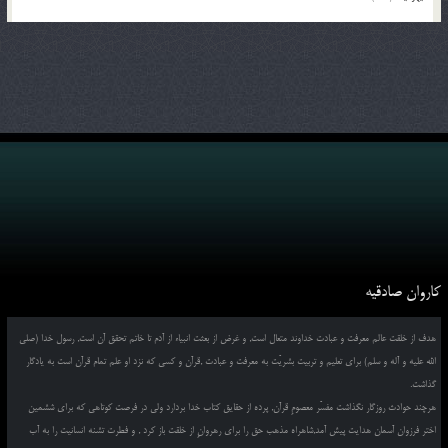
کاروان صادقیه
هدف از خلقت عالم معرفت و عبادت خداوند متعال است, و غرض از بعثت انبیاء از آدم تا خاتم تحقق آن است, رسول خدا (صلی
الله علیه و آله و سلم) برای تعلیم و تربیت بشریّت به معرفت و عبادت ,قرآن و کسی که نزد او علم تمام قرآن است به یادگار
گذاشت.
هرچند حوادث روزگار نگذاشت مفسّر معصومِ قرآن, پرده از حقایق کتاب خدا بردارد ولی در فرصت کوتاهی که برای ششمین
اختر فرزوان آسمان هدایت پیش آمد,شاهراه مذهب حق را برای رهروانِ از خلقت باز کرد , و فطرت تشنه انسانیت را به آب