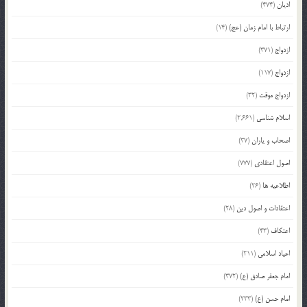
ادیان
(474)
ارتباط با امام زمان (عج)
(14)
ازدواج
(371)
ازدواج
(117)
ازدواج موقت
(32)
اسلام شناسی
(2,661)
اصحاب و یاران
(37)
اصول اعتقادی
(777)
اطلاعیه ها
(26)
اعتقادات و اصول دین
(28)
اعتکاف
(43)
اعیاد اسلامی
(211)
امام جعفر صادق (ع)
(372)
امام حسن (ع)
(233)