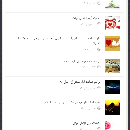
23 خرداد 94
تجارت پُرسود ازدواج موقت !
16 شهریور 04
براي اينكه دل پدر و مادر را به دست آوريم و هميشه از ما راضي باشند چكار بايد
بكنيم؟
23 تیر 95
زیارت نامه امام صادق علیه السلام
28 مرداد 95
مراسم شهادت امام صادق (ع) سال 93
10 فروردین 94
جذب کمک های مردمی موکب امام علی علیه السلام
11 شهریور 96
50 نکته برای ازدواج موفق
16 فروردین 94