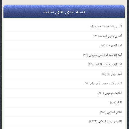
دسته بندی های سایت
آشنایی با صحیفه سجادیه
(56)
آشنایی با نهج البلاغه
(392)
آیت الله بهجت
(54)
آیت الله سید ابوالحسن اصفهانی
(43)
آیت الله سید علی آقا قاضی
(42)
ائمه اطهار
(5,038)
اثبات ولایت و وجود امام زمان
(73)
احادیث موضوعی
(550)
اخبار
(717)
اخلاق اسلامی
(956)
اخلاق و تربیت اسلامی
(2,836)