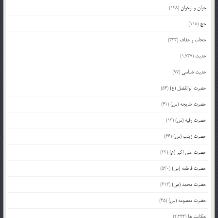
جوان و نوجوان
(148)
حج
(118)
حجاب و عفاف
(333)
حدیث
(1,737)
حدیث شناسی
(97)
حضرت ابوالفضل (ع)
(54)
حضرت خدیجه (س)
(41)
حضرت رقیه (س)
(13)
حضرت زینب (س)
(66)
حضرت علی اکبر (ع)
(23)
حضرت فاطمه (س)
(530)
حضرت محمد (ص)
(613)
حضرت معصومه (س)
(45)
حکایت ها
(2,244)