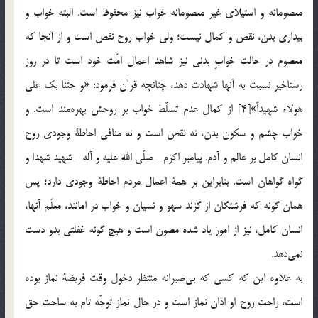
معصومانه و استيلاي غير معصومانه خواب نيز محفوظ است. البته خواب و
بيداري بدن، نقص و كمال نيست؛ ولي خواب روح نقص است و از آنجا كه
معصوم در حالت خوابِ بدني نيز شاهد اعمال امّت خود است تا در روز
رستاخير نسبت به آنها شهادت دهد، چنانچه قرآن فرمود: «و جئنا بك علي
هولاء شهيداً»[4] از كمال عدم تسلّط خواب بر روحش بهره‌مند است. و
خواب چشم و سكون بدن، نه نقص است و نه منافي احاطة وجودي روح
انسان كامل بر عالم و آدم. پيامبر اكرم ـ صلّي الله عليه و آله ـ شهيد شهدا و
گواه گواهان است. بنابراين بر همة اعمال مردم احاطة وجودي دارد؛ پس
همان گونه كه فرشتگان از گزند سهو و نسيان و خواب در امانند، معلّم آنها،
انسان كامل، نيز از امور ياد شده مصون است و هيچ گونه غفلتي بدو دست
نمي‌دهد.
به علاوه اين كه كسي كه بي‌صبرانه منتظر دخول وقت فريضة نماز بوده
است، راحت روح او اذان نماز است و در حال نماز توجّه تام به ساحت حق