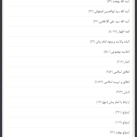
آیت الله بهجت
(54)
آیت الله سید ابوالحسن اصفهانی
(43)
آیت الله سید علی آقا قاضی
(42)
ائمه اطهار
(5,038)
اثبات ولایت و وجود امام زمان
(73)
احادیث موضوعی
(550)
اخبار
(717)
اخلاق اسلامی
(956)
اخلاق و تربیت اسلامی
(2,836)
ادیان
(474)
ارتباط با امام زمان (عج)
(14)
ازدواج
(371)
ازدواج
(117)
ازدواج موقت
(32)