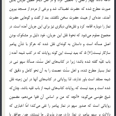
صورت مطرح شده كه حضرت غضبناك شد و برخي از مردم از مسجد بيرون
آمدند، عده‌اي از هيبت حضرت سخن نگفتند، بعد از گفت و گوهايي حضرت
نماز را دوباره اقامه كرد و نقل‌هاي ديگري نيز براي اين جريان آمده است. در
مجموع معلوم مي‌شود كه نحوة نقل اين جريان، خود دليل بر مشكوك بودن
اصل مسأله است و داستان به گونه‌اي نقل شده كه هرگز با شأن پيامبر
سازگار نيست.[7] 5. كه بعيد نيست اين گونه روايات كه در كتب شيعه آمده ز
باب تقيّه گفته شده باشد؛ زيرا در كتاب‌هاي اهل سنّت، مسألة سهو نبي در
نماز بسيار مطرح شده، و اهل سنّت عصمت را به آن نحو كامل و دقيق كه
شيعه معتقد است باور ندارند، لذا رواياتي در كتاب‌هاي آنها در اين زمينه نقل
شده است و بعيد نيست كه روايات كتاب‌هاي شيعه از باب تقيه باشد، چنان‌كه
شيخ طوسي مي‌گويد: «آنچه كه من بر اساس آن فتوا مي‌دهم، مضمون
رواياتي است كه صدور سهو در نماز پيامبر را نفي مي‌كند؛ امّا اخباري كه
دلالت بر سهو پيامبر در نماز دارد، مورد پذيرش ما نيستند، چون موافق با