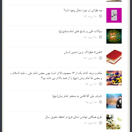
چه نظراتی در مورد دجال وجود دارد؟
28 مرداد 94
سوالات طبی و پاسخ های امام صادق(ع)
28 اسفند 93
«نفس» خطرناک ترین دشمن انسان
26 اسفند 93
مقام و درجه كدام يك از 14 معصوم بالاتر است چون بعضي امام علي ـ عليه السلام ـ
و بعضي ها امام زمان (عج) را از همه بالاتر مي دانند چرا؟
12 دی 94
تشرف علي آقا قاضي به محضر امام زمان(عج)
15 دی 95
طرح همگانی خواندن دعای فرج در لحظه تحویل سال
27 اسفند 03