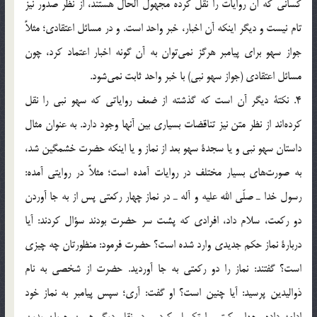
كساني كه آن روايات را نقل كرده مجهول الحال هستند، از نظر صدور نيز
تام نيست و ديگر اينكه آن اخبار، خبر واحد است. و در مسائل اعتقادي؛ مثلاً
جواز سهو براي پيامبر هرگز نمي‌توان به آن گونه اخبار اعتماد كرد، چون
مسائل اعتقادي (جواز سهو نبي) با خبر واحد ثابت نمي‌شود.
4. نكتة ديگر آن است كه گذشته از ضعف رواياتي كه سهو نبي را نقل
كرده‌اند از نظر متن نيز تناقضات بسياري بين آنها وجود دارد. به عنوان مثال
داستان سهو نبي و يا سجدة سهو بعد از نماز و يا اينكه حضرت خشمگين شد،
به صورت‌هاي بسيار مختلف در روايات آمده است؛ مثلاً در روايتي آمده:
رسول خدا ـ صلّي الله عليه و آله ـ در نماز چهار ركعتي پس از به جا آوردن
دو ركعت، سلام داد، افرادي كه پشت سر حضرت بودند سؤال كردند: آيا
دربارة نماز حكم جديدي وارد شده است؟ حضرت فرمود: منظورتان چه چيزي
است؟ گفتند: نماز را دو ركعتي به جا آورديد. حضرت از شخصي به نام
ذواليدين پرسيد: آيا چنين است؟ او گفت: آري؛ سپس پيامبر به نماز خود
ادامه داده، چهار ركعتي را تكميل كرد. و در نقل ديگر همين جريان بدين