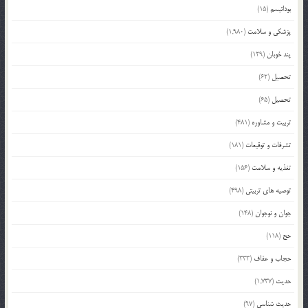
بودائیسم
(15)
پزشکی و سلامت
(1,980)
پند خوبان
(129)
تحصیل
(62)
تحصیل
(65)
تربیت و مشاوره
(481)
تشرفات و توقیعات
(181)
تغذیه و سلامت
(156)
توصیه های تربیتی
(498)
جوان و نوجوان
(148)
حج
(118)
حجاب و عفاف
(333)
حدیث
(1,737)
حدیث شناسی
(97)