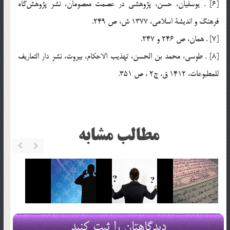
[6] . يوسفيان، حسن، پژوهشي در عصمت معصومان، نشر پژوهش‌گاه
فرهنگ و انديشة اسلامي، 1377 ش، ص 249.
[7] . همان، ص 246 و 247.
[8] . طوسي، محمد بن الحسن، تهذيب الاحكام، بيروت، نشر دار التعاريف
للمطبوعات، 1412 ق، ج2 ، ص 351.
مطالب مشابه
دیدگاهتان را ثبت کنید