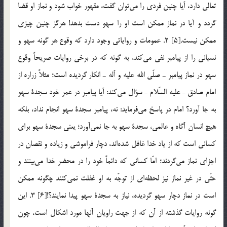
تعالي دارد، آيا چنين فردي را مي‌توان گفت، مقهور خواب شود و نماز او قضا
گردد و آيا در نماز ممكن است او را سهو دست بدهد! هرگز چنين چيزي
ممكن نيست.[5] 2. عمومات و رواياتي وجود دارد كه وقوع هر گونه سهو و
نسياني را از پيامبر نفي مي‌كند، به گونه که در برخي روايات صريحاً وقوع
سهو در نماز پيامبر ـ صلّي الله عليه و آله ـ انكار گرديده است؛ مثلاً زراره از
امام صادق ـ عليه السّلام ـ سؤال مي‌كند: آيا پيامبر در عمر خود سجدة سهو
به جا آورد؟ امام در پاسخ مي‌فرمايد: نه، پيامبر سجدة سهو انجام نداد، بلكه
هيچ انسان آگاه و عالمي، سجدة سهو به جا نمي‌آورد؛ يعني سجدة سهو براي
كساني است كه از ياد خدا غافل شد‌ه‌اند، دچار فراموشي و زياده و نقصان در
اجزاي نماز مي‌گردند؛ امّا كساني كه دائماً خود را در محضر خدا مي‌بينند و
حتّي در غير نماز نيز لحظه‌اي از توجّه به او غفلت نمي‌كنند چگونه ممكن
است در نماز دچار سهو گرديده، نياز به سجدة سهو پيدا نمايند؟![6] 3. اين
گونه روايات گذشته از آن كه از جهت راويان آنها مورد اشكال است، چون