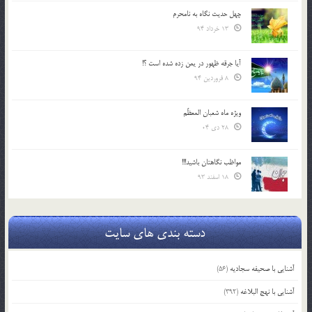
چهل حدیث نگاه به نامحرم
13 خرداد 94
آیا جرقه ظهور در یمن زده شده است ؟!
8 فروردین 94
ویژه ماه شعبان المعظّم
28 دی 04
مواظب نگاهتان باشید!!!
18 اسفند 93
دسته بندی های سایت
آشنایی با صحیفه سجادیه
(56)
آشنایی با نهج البلاغه
(392)