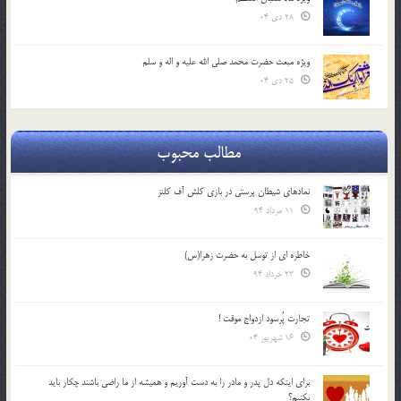
28 دی 04
ویژه مبعث حضرت محمد صلی الله علیه و اله و سلم
25 دی 04
مطالب محبوب
نمادهای شیطان پرستی در بازی کلش آف کلنز
11 مرداد 94
خاطره ای از توسل به حضرت زهرا(س)
23 خرداد 94
تجارت پُرسود ازدواج موقت !
16 شهریور 04
براي اينكه دل پدر و مادر را به دست آوريم و هميشه از ما راضي باشند چكار بايد
بكنيم؟