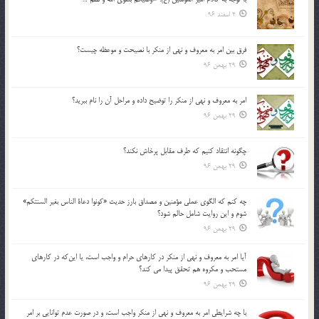
2 اسفند 96
فرق بين امر به معروف و نهي از منكر با نصيحت و موعظه چيست؟
29 بهمن 96
امر به معروف و نهي از منكر را توضيح داده و مراحل آن را نام ببريد؟
29 بهمن 96
چگونه انتقاد كنيم كه طرف مقابل پرخاش نكند؟
29 بهمن 96
چه كنم كه الگوي عملي مؤمنين و مصداق بارز حديث «كونوا دعاة الناس بغير السنتكم»
شوم و اين روايت شامل حالم شود؟
29 بهمن 96
آيا امر به معروف و نهي از منكر در كارهاي حرام و واجب است، يا اين‌كه در كارهاي
مستحب و مكروه هم تحقق پيدا مي كند؟
29 بهمن 96
با چه شرايطي امر به معروف و نهي از منکر واجب است، و در صورت عدم توانايي بر امر