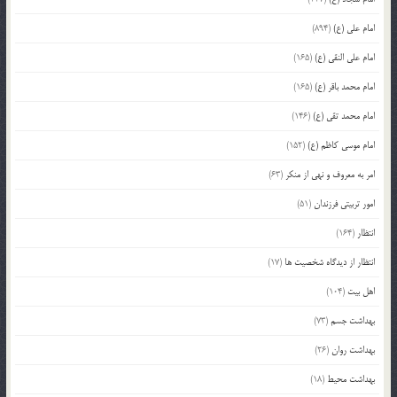
امام علی (ع)
(894)
امام علی النقی (ع)
(165)
امام محمد باقر (ع)
(165)
امام محمد تقی (ع)
(146)
امام موسی کاظم (ع)
(152)
امر به معروف و نهی از منکر
(63)
امور تربیتی فرزندان
(51)
انتظار
(164)
انتظار از دیدگاه شخصیت ها
(17)
اهل بیت
(104)
بهداشت جسم
(73)
بهداشت روان
(26)
بهداشت محیط
(18)