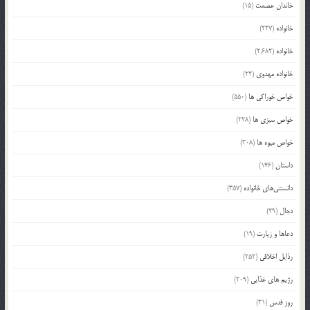
خاندان عصمت
(15)
خانواده
(227)
خانواده
(2,682)
خانواده مهدوی
(22)
خواص خوراکی ها
(550)
خواص سبزی ها
(228)
خواص میوه ها
(308)
داستان
(146)
دانستنی‌های خانواده
(357)
دجال
(29)
دعاها و زیارت
(19)
رذایل اخلاقی
(252)
رژیم های غذایی
(209)
روز قدس
(31)