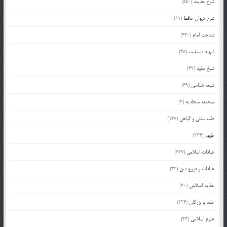
شرح حدیث
(550)
شرح دیوان حافظ
(11)
شناخت امام
(440)
شهید دستغیب
(38)
شیخ مفید
(42)
شیعه شناسی
(69)
صحیفه سجادیه
(4)
طب سنتی و گیاهی
(147)
ظهور
(334)
عبادات اسلامی
(627)
عبادات و فروع دین
(34)
عقاید اسلامی
(70)
علما و بزرگان
(224)
علوم اسلامی
(43)