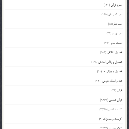
علوم قرآنی
(343)
عید غدیر خم
(185)
عید فطر
(35)
عید نوروز
(45)
غیبت امام
(291)
فضایل اخلاقی
(183)
فضایل و رذایل اخلاقی
(168)
فضایل و ویژگی ها
(10)
فقه و احکام شرعی
(340)
قرآن
(23)
قرآن شناسی
(1,861)
کتب اسلامی
(2,295)
کرامات و معجزات
(9)
کلام جاودان
(2,293)