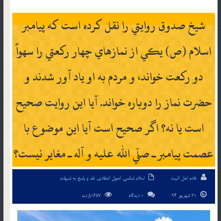
شيخ صدوق روايتي را نقل کرده است که پيامبر
اسلام (ص) يكي از نمازهاي چهار ركعتي را سهواً
دو ركعت خواند، و مردم به او ياد آور شدند و
حضرت نماز را دوباره خواند. آيا اين روايت صحيح
است يا نه؟ اگر صحيح است آيا اين موضوع با
عصمت پيامبر ـ صلّي الله عليه و آله ـ مغاير نيست؟
خادم اهل البیت
اسلام شناسی
,
اصول اعتقادی
,
نقد و پاسخ به شبهات
21 شهریور 94
0 دیدگاه
1657بازدید