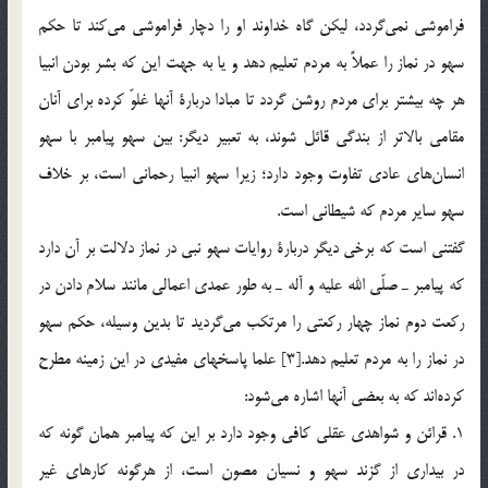
فراموشي نمي‌گردد، ليكن گاه خداوند او را دچار فراموشي مي‌كند تا حكم
سهو در نماز را عملاً به مردم تعليم دهد و يا به جهت اين كه بشر بودن انبيا
هر چه بيشتر براي مردم روشن گردد تا مبادا دربارة آنها غلوّ كرده براي آنان
مقامي بالاتر از بندگي قائل شوند، به تعبير ديگر: بين سهو پيامبر با سهو
انسان‌هاي عادي تفاوت وجود دارد؛ زيرا سهو انبيا رحماني است، بر خلاف
سهو ساير مردم كه شيطاني است.
گفتني است كه برخي ديگر دربارة روايات سهو نبي در نماز دلالت بر آن دارد
كه پيامبر ـ صلّي الله عليه و آله ـ به طور عمدي اعمالي مانند سلام دادن در
ركعت دوم نماز چهار ركعتي را مرتكب مي‌گرديد تا بدين وسيله، حكم سهو
در نماز را به مردم تعليم دهد.[3] علما پاسخهاي مفيدي در اين زمينه مطرح
كرده‌اند كه به بعضي آنها اشاره مي‌شود:
1. قرائن و شواهدي عقلي كافي وجود دارد بر اين كه پیامبر همان گونه كه
در بیداری از گزند سهو و نسيان مصون است، از هرگونه كارهاي غير