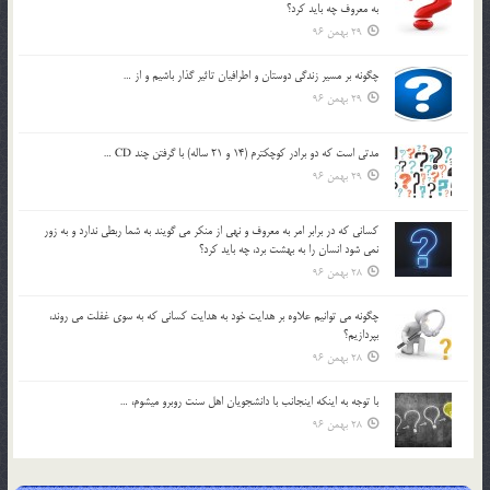
به معروف چه بايد کرد؟
29 بهمن 96
چگونه بر مسير زندگي دوستان و اطرافيان تاثير گذار باشيم و از …
29 بهمن 96
مدتي است كه دو برادر كوچكترم (14 و 21 ساله) با گرفتن چند CD …
29 بهمن 96
كساني كه در برابر امر به معروف و نهي از منكر مي گويند به شما ربطي ندارد و به زور
نمي شود انسان را به بهشت برد، چه بايد كرد؟
28 بهمن 96
چگونه مي توانيم علاوه بر هدايت خود به هدايت كساني كه به سوي غفلت مي روند،
بپردازيم؟
28 بهمن 96
با توجه به اينكه اينجانب با دانشجويان اهل سنت روبرو مي‎شوم، …
28 بهمن 96