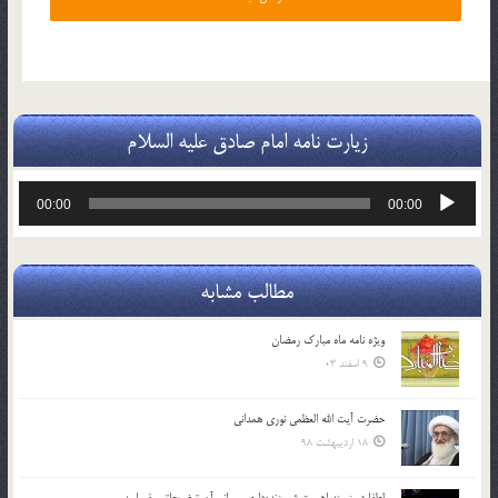
زیارت نامه امام صادق علیه السلام
پخش‌کننده
00:00
00:00
صوت
مطالب مشابه
ویژه نامه ماه مبارک رمضان
9 اسفند 03
حضرت آیت الله العظمی نوری همدانی
18 اردیبهشت 98
لطفا در زمينه اهميت شب‌زنده‌داري وموانع آن توضيحاتي بفرماييد.