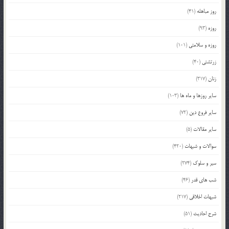
روز مباهله
(41)
روزه
(93)
روزه و سلامتی
(101)
زرتشتی
(40)
زنان
(317)
سایر روزها و ماه ها
(103)
سایر فروع دین
(72)
سایر مقالات
(5)
سوالات و شبهات
(420)
سیر و سلوک
(274)
شب های قدر
(46)
شبهات اخلاقی
(217)
شرح احادیث
(51)