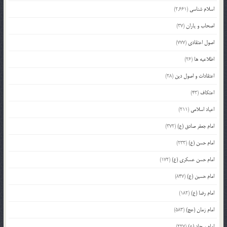
اسلام شناسی
(2,661)
اصحاب و یاران
(37)
اصول اعتقادی
(777)
اطلاعیه ها
(26)
اعتقادات و اصول دین
(28)
اعتکاف
(43)
اعیاد اسلامی
(211)
امام جعفر صادق (ع)
(372)
امام حسن (ع)
(233)
امام حسن عسکری (ع)
(172)
امام حسین (ع)
(847)
امام رضا (ع)
(182)
امام زمان (عج)
(583)
امام سجاد (ع)
(227)