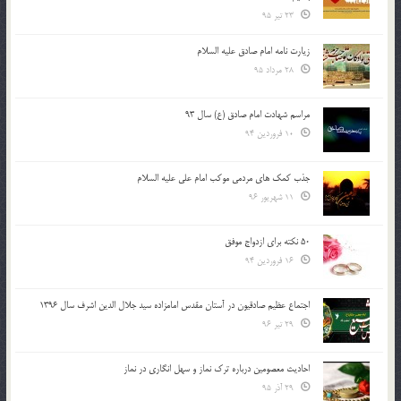
23 تیر 95
زیارت نامه امام صادق علیه السلام
28 مرداد 95
مراسم شهادت امام صادق (ع) سال 93
10 فروردین 94
جذب کمک های مردمی موکب امام علی علیه السلام
11 شهریور 96
50 نکته برای ازدواج موفق
16 فروردین 94
اجتماع عظیم صادقیون در آستان مقدس امامزاده سید جلال الدین اشرف سال 1396
29 تیر 96
احادیث معصومین درباره ترک نماز و سهل انگاری در نماز
29 آذر 95