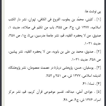
پي نوشت ها:
[1] . كليني، محمّد بن يعقوب، الفروع في الكافي، تهران، نشر دار الكتب
اسلاميه، 1377 ش، ج3، ص 355، باب من تكلم في صلاته، حديث 1،
صدوق، من لا يحضره الفقيه، قم، نشر جامعة مدرسين، بي‌تا، ج1، ص 358،
حديث 1031.
[2] . صدوق، محمد بن علي بن بابويه، من لا يحضره الفقيه، نشر پيشين،
ص 358، حديث 1031.
[3] . يوسفيان، حسن، پژوهشي دربارة در عصمت معصومان، نشر پژوهشگاه
انديشه اسلامي، 1377 ش، ص 251 و 252.
[4] . نساء/ 41.
[5] . جوادي آملي، عبدالله، تفسير موضوعي قرآن كريم، قم، نشر مركز
اسراء، 1376 ش، ج9، ص 48.