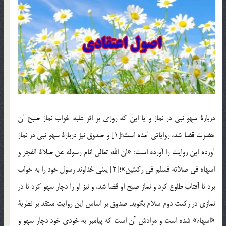
دربارة سهو نبي در نماز و يا اين كه روزي بر اثر غلبه خواب نماز صبح آن
حضرت قضا شد، رواياتي آمده است؛[1] و صدوق نيز دربارة سهو نبي در نماز
آورده اين روايت را آورده است: «ان الله تعالي انام رسوله عن صلاة الفجر و
اسهاه في صلاته فسلم في ركعتين»؛[2] يعني خداوند رسول خود را به خواب
برد تا آفتاب طلوع كرد و نماز صبح او قضا شد، و نيز او را دچار سهو كرد تا در
نمازي در ركعت دوم سلام بگويد. صدوق بر اساس اين روايت معتقد بر نظرية
«اسهاء» شده است و مرادش آن است كه پيامبر به خودي خود دچار سهو و