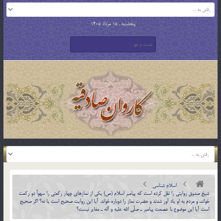
پنجشنبه , 15 مرداد 1405
اسلام شناسی
شيخ صدوق روايتي را نقل کرده است که پيامبر اسلام (ص) يكي از نمازهاي چهار ركعتي را سهواً دو ركعت
خواند، و مردم به او ياد آور شدند و حضرت نماز را دوباره خواند. آيا اين روايت صحيح است يا نه؟ اگر صحيح
است آيا اين موضوع با عصمت پيامبر ـ صلّي الله عليه و آله ـ مغاير نيست؟