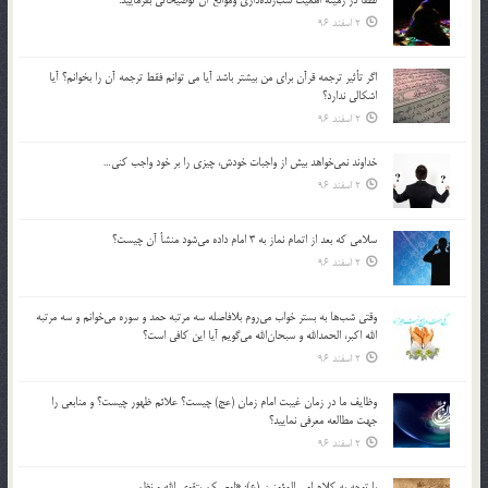
2 اسفند 96
اگر تأثير ترجمه قرآن براي من بيشتر باشد آيا مي توانم فقط ترجمه آن را بخوانم؟ آيا
اشكالي ندارد؟
2 اسفند 96
خداوند نمي‌خواهد بيش از واجبات خودش، چيزي را بر خود واجب كني…
2 اسفند 96
سلامي كه بعد از اتمام نماز به 3 امام داده مي‌شود منشأ آن چيست؟
2 اسفند 96
وقتي شب‌ها به بستر خواب مي‌روم بلافاصله سه مرتبه حمد و سوره مي‌خوانم و سه مرتبه
الله اكبر، الحمدالله و سبحان‌الله مي‌گويم آيا اين كافي است؟
2 اسفند 96
وظايف ما در زمان غيبت امام زمان (عج) چيست؟ علائم ظهور چيست؟ و منابعي را
جهت مطالعه معرفي نماييد؟
2 اسفند 96
با توجه به كلام امير المؤمنين (ع): «اوصيكم بتقوي الله و نظم …