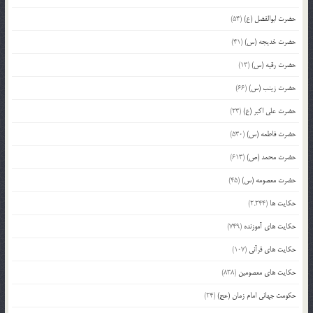
حضرت ابوالفضل (ع)
(54)
حضرت خدیجه (س)
(41)
حضرت رقیه (س)
(13)
حضرت زینب (س)
(66)
حضرت علی اکبر (ع)
(23)
حضرت فاطمه (س)
(530)
حضرت محمد (ص)
(613)
حضرت معصومه (س)
(45)
حکایت ها
(2,244)
حکایت های آموزنده
(749)
حکایت های قرآنی
(107)
حکایت های معصومین
(838)
حکومت جهانی امام زمان (عج)
(24)