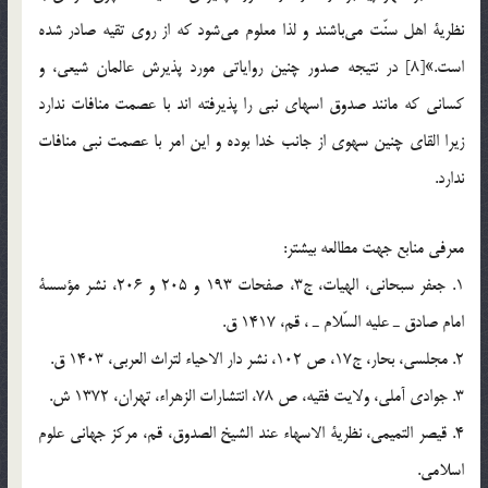
نظرية اهل سنّت مي‌باشند و لذا معلوم مي‌شود كه از روي تقيه صادر شده
است.»[8] در نتيجه صدور چنین روایاتی مورد پذیرش عالمان شیعی، و
کسانی که مانند صدوق اسهای نبی را پذیرفته اند با عصمت منافات ندارد
زیرا القای چنین سهوی از جانب خدا بوده و این امر با عصمت نبی منافات
ندارد.
معرفي منابع جهت مطالعه بيشتر:
1. جعفر سبحاني، الهيات، ج3، صفحات 193 و 205 و 206، نشر مؤسسة
امام صادق ـ عليه السّلام ـ ، قم، 1417 ق.
2. مجلسي، بحار، ج17، ص 102، نشر دار الاحياء لتراث العربي، 1403 ق.
3. جوادي آملي، ولايت فقيه، ص 78، انتشارات الزهراء، تهران، 1372 ش.
4. قيصر التميمي، نظرية الاسهاء عند الشيخ الصدوق، قم، مركز جهاني علوم
اسلامي.