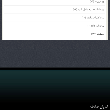
ویتامین ها
(89)
ویژه امامزاده سید جلال الدین
(16)
ویژه کاروان صادقیه
(30)
ویژه نامه ها
(135)
یهودیت
(194)
کاروان صادقیه