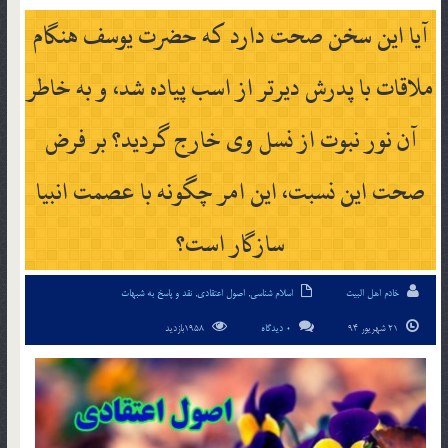
آيا اين سخن صحت دارد که حضرت یوسف هنگام
ملاقات با پدرش دیرتر از اسب پیاده شد، و به خاطر
آن نور نبوت از نسل وی خارج گردید؟ بر فرض
صحت این نسبت، این امر چگونه با عصمت انبیا
سازگار است؟
خادم اهل البیت
اسلام شناسی
,
اصول اعتقادی
,
نقد و پاسخ به شبهات
21 شهریور 94
0 دیدگاه
1958بازدید