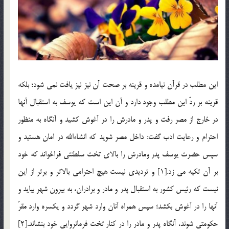
اين مطلب در قرآن نيامده و قرينه بر صحت آن نيز نيز يافت نمي شود؛ بلكه
قرينه بر ردّ اين مطلب وجود دارد و آن اين است كه يوسف به استقبال آنها
در خارج از مصر رفت و پدر و مادرش را در آغوش كشيد و آنگاه به منظور
احترام و رعايت ادب گفت: داخل مصر شويد كه انشاءالله در امان هستيد و
سپس حضرت يوسف پدر ومادرش را بالاي تخت سلطنتي فراخواند كه خود
بر آن تكيه مي زد.[1] و ترديدي نيست هيچ احترامي بالاتر و برتر از اين
نيست كه رئيس كشور به استقبال پدر و مادر و برادران، به بيرون شهر بيايد و
آنها را در آغوش بكشد؛ سپس همراه آنان وارد شهر گردد و يكسره وارد مقرّ
حكومتي شوند، آنگاه پدر و مادر را در كنار تخت فرمانروايي خود بنشاند.[2]