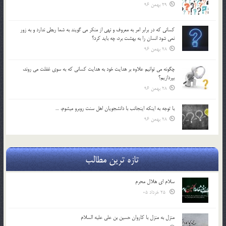
29 بهمن 96
كساني كه در برابر امر به معروف و نهي از منكر مي گويند به شما ربطي ندارد و به زور
نمي شود انسان را به بهشت برد، چه بايد كرد؟
28 بهمن 96
چگونه مي توانيم علاوه بر هدايت خود به هدايت كساني كه به سوي غفلت مي روند،
بپردازيم؟
28 بهمن 96
با توجه به اينكه اينجانب با دانشجويان اهل سنت روبرو مي‎شوم، …
28 بهمن 96
تازه ترین مطالب
سلام ای هلال محرم
25 خرداد 05
منزل به منزل با کاروان حسین بن علی علیه السلام