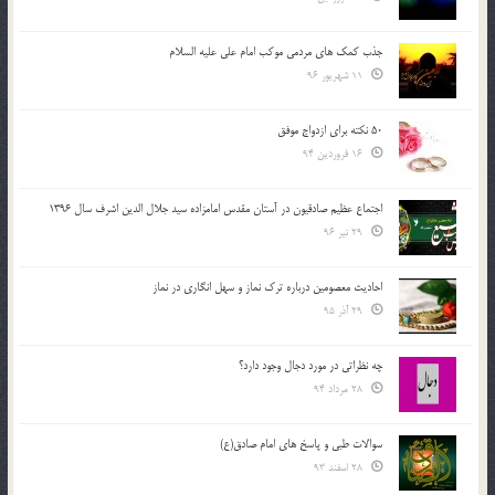
جذب کمک های مردمی موکب امام علی علیه السلام
11 شهریور 96
50 نکته برای ازدواج موفق
16 فروردین 94
اجتماع عظیم صادقیون در آستان مقدس امامزاده سید جلال الدین اشرف سال 1396
29 تیر 96
احادیث معصومین درباره ترک نماز و سهل انگاری در نماز
29 آذر 95
چه نظراتی در مورد دجال وجود دارد؟
28 مرداد 94
سوالات طبی و پاسخ های امام صادق(ع)
28 اسفند 93