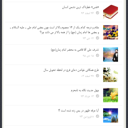
«نفس» خطرناک ترین دشمن انسان
26 اسفند 93
مقام و درجه كدام يك از 14 معصوم بالاتر است چون بعضي امام علي ـ عليه السلام ـ
و بعضي ها امام زمان (عج) را از همه بالاتر مي دانند چرا؟
12 دی 94
تشرف علي آقا قاضي به محضر امام زمان(عج)
15 دی 95
طرح همگانی خواندن دعای فرج در لحظه تحویل سال
27 اسفند 03
چهل حدیث نگاه به نامحرم
13 خرداد 94
آیا جرقه ظهور در یمن زده شده است ؟!
8 فروردین 94