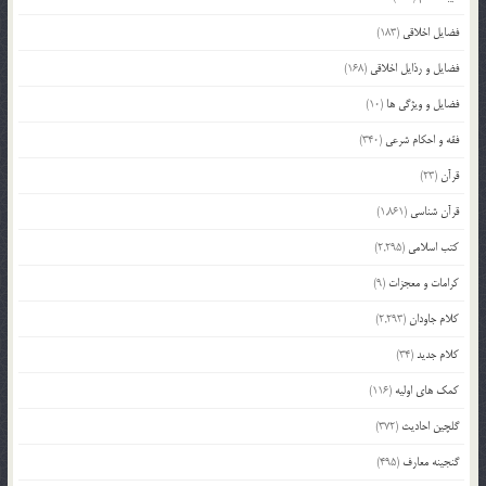
فضایل اخلاقی
(183)
فضایل و رذایل اخلاقی
(168)
فضایل و ویژگی ها
(10)
فقه و احکام شرعی
(340)
قرآن
(23)
قرآن شناسی
(1,861)
کتب اسلامی
(2,295)
کرامات و معجزات
(9)
کلام جاودان
(2,293)
کلام جدید
(34)
کمک های اولیه
(116)
گلچین احادیث
(372)
گنجینه معارف
(495)