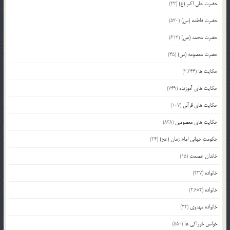
حضرت علی اکبر (ع)
(23)
حضرت فاطمه (س)
(530)
حضرت محمد (ص)
(613)
حضرت معصومه (س)
(45)
حکایت ها
(2,244)
حکایت های آموزنده
(749)
حکایت های قرآنی
(107)
حکایت های معصومین
(838)
حکومت جهانی امام زمان (عج)
(24)
خاندان عصمت
(15)
خانواده
(227)
خانواده
(2,682)
خانواده مهدوی
(22)
خواص خوراکی ها
(550)