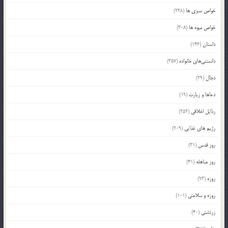
خواص سبزی ها
(228)
خواص میوه ها
(308)
داستان
(146)
دانستنی‌های خانواده
(357)
دجال
(29)
دعاها و زیارت
(19)
رذایل اخلاقی
(252)
رژیم های غذایی
(209)
روز قدس
(31)
روز مباهله
(41)
روزه
(93)
روزه و سلامتی
(101)
زرتشتی
(40)