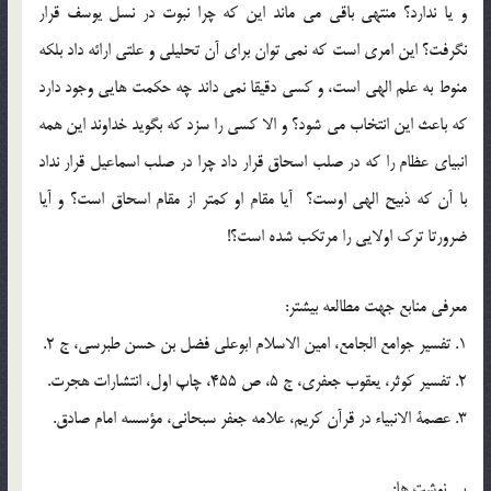
و یا ندارد؟ منتهی باقی می ماند این که چرا نبوت در نسل یوسف قرار
نگرفت؟ این امری است که نمی توان برای آن تحلیلی و علتی ارائه داد بلکه
منوط به علم الهی است، و کسی دقیقا نمی داند چه حکمت هایی وجود دارد
که باعث این انتخاب می شود؟ و الا کسی را سزد که بگوید خداوند این همه
انبیای عظام را که در صلب اسحاق قرار داد چرا در صلب اسماعیل قرار نداد
با آن که ذبیح الهی اوست؟ آیا مقام او کمتر از مقام اسحاق است؟ و آیا
ضرورتا ترک اولایی را مرتکب شده است؟!
معرفي منابع جهت مطالعه بيشتر:
1. تفسير جوامع الجامع، امين الاسلام ابوعلي فضل بن حسن طبرسي، ج 2.
2. تفسير كوثر، يعقوب جعفري، ج 5، ص 455، چاپ اول، انتشارات هجرت.
3. عصمة الانبياء در قرآن كريم، علامه جعفر سبحاني، مؤسسه امام صادق.
پي نوشت ها: