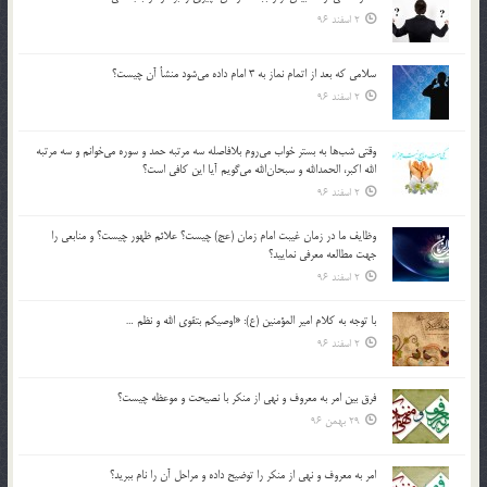
2 اسفند 96
سلامي كه بعد از اتمام نماز به 3 امام داده مي‌شود منشأ آن چيست؟
2 اسفند 96
وقتي شب‌ها به بستر خواب مي‌روم بلافاصله سه مرتبه حمد و سوره مي‌خوانم و سه مرتبه
الله اكبر، الحمدالله و سبحان‌الله مي‌گويم آيا اين كافي است؟
2 اسفند 96
وظايف ما در زمان غيبت امام زمان (عج) چيست؟ علائم ظهور چيست؟ و منابعي را
جهت مطالعه معرفي نماييد؟
2 اسفند 96
با توجه به كلام امير المؤمنين (ع): «اوصيكم بتقوي الله و نظم …
2 اسفند 96
فرق بين امر به معروف و نهي از منكر با نصيحت و موعظه چيست؟
29 بهمن 96
امر به معروف و نهي از منكر را توضيح داده و مراحل آن را نام ببريد؟