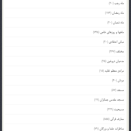
ماه رجب
(20)
ماه رمضان
(176)
ماه شعبان
(20)
ماهها و روزهای خاص
(745)
مبانی اعتقادی
(20)
مختلف
(367)
مدعیان دروغین
(25)
مراجع معظم تقلید
(15)
مردان
(40)
مسجد
(87)
مسجد مقدس جمکران
(19)
مسیحیت
(229)
معارف قرآنی
(855)
مناظرات علما و بزرگان
(79)