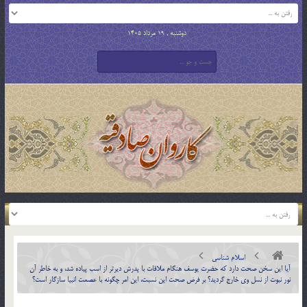
دوشنبه , 19 مرداد 1405
اسلام شناسی
آيا اين سخن صحت دارد که حضرت یوسف هنگام ملاقات با پدرش دیرتر از اسب پیاده شد، و به خاطر آن
نور نبوت از نسل وی خارج گردید؟ بر فرض صحت این نسبت، این امر چگونه با عصمت انبیا سازگار است؟