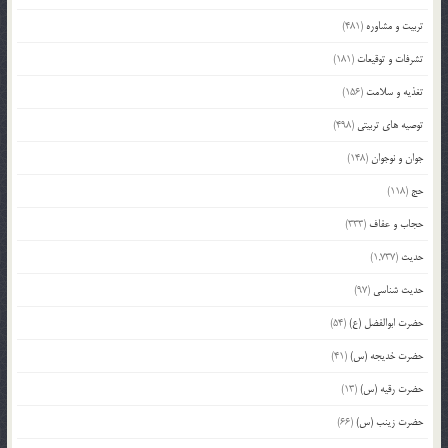
تربیت و مشاوره
(481)
تشرفات و توقیعات
(181)
تغذیه و سلامت
(156)
توصیه های تربیتی
(498)
جوان و نوجوان
(148)
حج
(118)
حجاب و عفاف
(333)
حدیث
(1,737)
حدیث شناسی
(97)
حضرت ابوالفضل (ع)
(54)
حضرت خدیجه (س)
(41)
حضرت رقیه (س)
(13)
حضرت زینب (س)
(66)