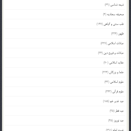
شیعه شناسی
(69)
صحیفه سجادیه
(4)
طب سنتی و گیاهی
(147)
ظهور
(334)
عبادات اسلامی
(627)
عبادات و فروع دین
(34)
عقاید اسلامی
(70)
علما و بزرگان
(224)
علوم اسلامی
(43)
علوم قرآنی
(343)
عید غدیر خم
(185)
عید فطر
(35)
عید نوروز
(45)
غیبت امام
(291)