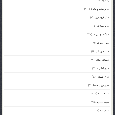
زنان
(317)
سایر روزها و ماه ها
(103)
سایر فروع دین
(72)
سایر مقالات
(5)
سوالات و شبهات
(420)
سیر و سلوک
(274)
شب های قدر
(46)
شبهات اخلاقی
(217)
شرح احادیث
(51)
شرح حدیث
(550)
شرح دیوان حافظ
(11)
شناخت امام
(440)
شهید دستغیب
(38)
شیخ مفید
(42)