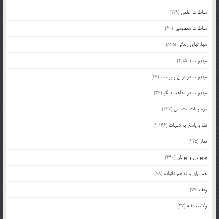
مناظرات علمی
(139)
مناظرات معصومین
(60)
مهارتهای زندگی
(845)
مهدویت
(2,150)
مهدویت در قرآن و روایات
(47)
مهدویت در مذاهب دیگر
(36)
موضوعات اجتماعی
(122)
نقد و پاسخ به شبهات
(2,166)
نماز
(225)
نوجوانان و جوانان
(440)
همسران و تفاهم خانواده
(68)
وقف
(77)
ولایت فقیه
(37)