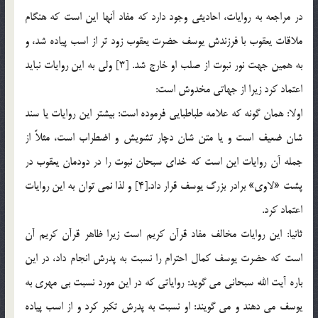
در مراجعه به روايات، احاديثي وجود دارد که مفاد آنها این است که هنگام
ملاقات یعقوب با فرزندش یوسف حضرت یعقوب زود تر از اسب پیاده شد، و
به همین جهت نور نبوت از صلب او خارج شد. [3] ولي به اين روايات نباید
اعتماد کرد زیرا از جهاتی مخدوش است:
اولا: همان گونه که علامه طباطبایی فرموده است: بیشتر این روایات یا سند
شان ضعیف است و یا متن شان دچار تشویش و اضطراب است، مثلاً از
جمله آن روايات اين است كه خداي سبحان نبوت را در دودمان يعقوب در
پشت «لاوي» برادر بزرگ يوسف قرار داد.[4] و لذا نمی توان به این روایات
اعتماد کرد.
ثانیا: این روایات مخالف مفاد قرآن کریم است زیرا ظاهر قرآن کریم آن
است که حضرت یوسف کمال احترام را نسبت به پدرش انجام داد، در این
باره آیت الله سبحانی می گوید: رواياتي كه در اين مورد نسبت بي مهري به
يوسف مي دهند و مي گويند: او نسبت به پدرش تكبر كرد و از اسب پياده