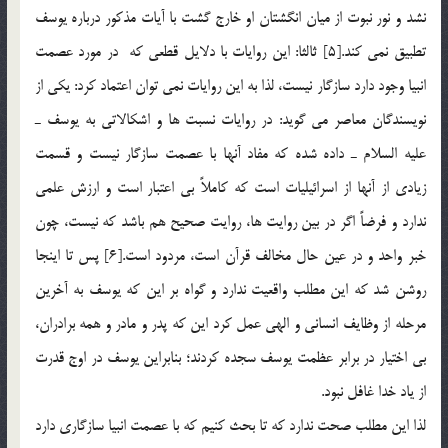
نشد و نور نبوت از ميان انگشتان او خارج گشت با آيات مذکور درباره يوسف
تطبيق نمي كند.[5] ثالثا: این روایات با دلایل قطعی که در مورد عصمت
انبیا وجود دارد سازگار نیست، لذا به این روایات نمی توان اعتماد کرد: یکی از
نویسندگان معاصر می گوید: در روايات نسبت ها و اشكالاتي به يوسف ـ
عليه‎ السلام ـ داده شده كه مفاد آنها با عصمت سازگار نيست و قسمت
زيادي از آنها از اسرائيليات است كه كاملاً بي اعتبار است و ارزش علمي
ندارد و فرضاً اگر در بين روايت ها، روايت صحيح هم باشد كه نيست، چون
خبر واحد و در عين حال مخالف قرآن است، مردود است.[6] پس تا اينجا
روشن شد كه اين مطلب واقعيت ندارد و گواه بر اين كه يوسف به آخرين
مرحله از وظايف انساني و الهي عمل كرد اين كه پدر و مادر و همه برادران،
بي اختيار در برابر عظمت يوسف سجده كردند؛ بنابراين يوسف در اوج قدرت
از ياد خدا غافل نبود.
لذا این مطلب صحت ندارد که تا بحث کنیم که با عصمت انبیا سازگاری دارد