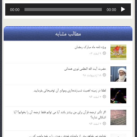
پخش‌کننده
00:00
00:00
صوت
مطالب مشابه
ویژه نامه ماه مبارک رمضان
9 اسفند 03
حضرت آیت الله العظمی نوری همدانی
18 اردیبهشت 98
لطفا در زمينه اهميت شب‌زنده‌داري وموانع آن توضيحاتي بفرماييد.
2 اسفند 96
اگر تأثير ترجمه قرآن براي من بيشتر باشد آيا مي توانم فقط ترجمه آن را بخوانم؟ آيا
اشكالي ندارد؟
2 اسفند 96
خداوند نمي‌خواهد بيش از واجبات خودش، چيزي را بر خود واجب كني…