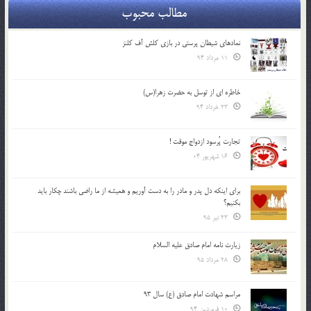
مطالب محبوب
نمادهای شیطان پرستی در بازی کلش آف کلنز
11 مرداد 94
خاطره ای از توسل به حضرت زهرا(س)
23 خرداد 94
تجارت پُرسود ازدواج موقت !
16 شهریور 04
براي اينكه دل پدر و مادر را به دست آوريم و هميشه از ما راضي باشند چكار بايد
بكنيم؟
23 تیر 95
زیارت نامه امام صادق علیه السلام
28 مرداد 95
مراسم شهادت امام صادق (ع) سال 93
10 فروردین 94