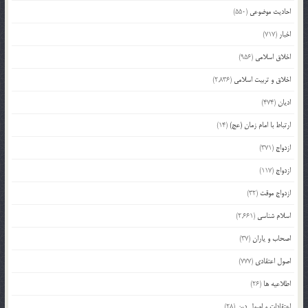
احادیث موضوعی
(550)
اخبار
(717)
اخلاق اسلامی
(956)
اخلاق و تربیت اسلامی
(2,836)
ادیان
(474)
ارتباط با امام زمان (عج)
(14)
ازدواج
(371)
ازدواج
(117)
ازدواج موقت
(32)
اسلام شناسی
(2,661)
اصحاب و یاران
(37)
اصول اعتقادی
(777)
اطلاعیه ها
(26)
اعتقادات و اصول دین
(28)