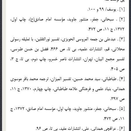
[1] . يوسف/ 99 و 100.
[2] . سبحاني، جعفر، منشور جاويد، مؤسسه امام صادق(ع)، چاپ اول،
1372، ج 11، ص 472.
[3] . عبدعلي بن جمعه العروسي الحويزي، تفسير نورالثقلين، با تعليقه رسولي
محلاتي، قم، انتشارات علميه، بي تا، ص 466. فضل بن حسن طبرسي،
تفسير مجمع البيان، تهران، انتشارات ناصر خسرو، چاپ دوم، بي تا، ج 3،
ص 405.
[4] . طباطبائي، سيد محمد حسين، تفسير الميزان، ترجمه محمد باقر موسوي
همداني، بنياد علمي و فرهنگي علامه طباطبائي، چاپ چهارم، 1370، ج 11،
ص 397.
[5] . سبحاني، جعفر، منشور جاويد، چاپ اول، مؤسسه امام صادق، 1372، ج
11، ص 472.
[6] . عراقچي همداني، علي، انتشارات مفيد، بي تا، ص 96.