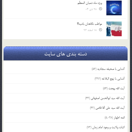
ویژه ماه شعبان المعظّم
28 دی 04
مواظب نگاهتان باشید!!!
18 اسفند 93
دسته بندی های سایت
آشنایی با صحیفه سجادیه
(56)
آشنایی با نهج البلاغه
(392)
آیت الله بهجت
(54)
آیت الله سید ابوالحسن اصفهانی
(43)
آیت الله سید علی آقا قاضی
(42)
ائمه اطهار
(5,038)
اثبات ولایت و وجود امام زمان
(73)