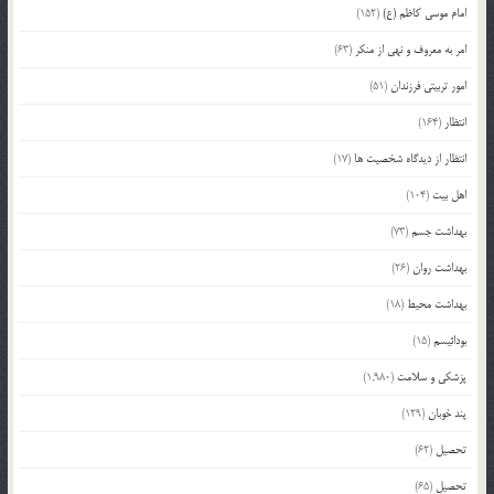
امام موسی کاظم (ع)
(152)
امر به معروف و نهی از منکر
(63)
امور تربیتی فرزندان
(51)
انتظار
(164)
انتظار از دیدگاه شخصیت ها
(17)
اهل بیت
(104)
بهداشت جسم
(73)
بهداشت روان
(26)
بهداشت محیط
(18)
بودائیسم
(15)
پزشکی و سلامت
(1,980)
پند خوبان
(129)
تحصیل
(62)
تحصیل
(65)