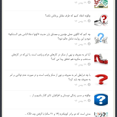
29 بهمن 96
چگونه انتقاد كنيم كه طرف مقابل پرخاش نكند؟
29 بهمن 96
چه كنم كه الگوي عملي مؤمنين و مصداق بارز حديث «كونوا دعاة الناس بغير السنتكم»
شوم و اين روايت شامل حالم شود؟
29 بهمن 96
آيا امر به معروف و نهي از منكر در كارهاي حرام و واجب است، يا اين‌كه در كارهاي
مستحب و مكروه هم تحقق پيدا مي كند؟
29 بهمن 96
با چه شرايطي امر به معروف و نهي از منکر واجب است، و در صورت عدم توانايي بر امر
به معروف چه بايد کرد؟
29 بهمن 96
چگونه بر مسير زندگي دوستان و اطرافيان تاثير گذار باشيم و از …
29 بهمن 96
مدتي است كه دو برادر كوچكترم (14 و 21 ساله) با گرفتن چند CD …