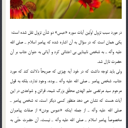
در مورد سبب نزول اوّلين آيات سوره «عبس» دو شأن نزول نقل شده است:
يكي همان است كه در سؤال به آن اشاره شده كه پيامبر اسلام ـ صلي الله
عليه وآله ـ به شخص نابينايي بي اعتنائي كرد و آياتي به عنوان عتاب بر آن
حضرت نازل شد.
ولي بايد توجه داشت كه در خود آيه چيزي كه صريحاً دلالت كند كه مورد
عتاب، شخص پيامبر ـ صلي الله عليه وآله ـ بوده، وجود ندارد، بلكه به قول
مرحوم سيد مرتضي علم الهدي محقّق بزرگ شيعه، قرائن و شواهدي در اين
آيات هست كه نشان مي دهد منظور كسي ديگر است، نه شخص پيامبر ـ
صلي الله عليه وآله ـ از جمله اينكه «عبوس بودن» از صفات پيامبران
مخصوصاً پيامبر اسلام ـ صلي الله عليه وآله ـ نيست، آن حضرت حتّي به