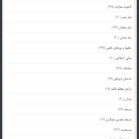
گنجینه معارف
(495)
ماه رجب
(20)
ماه رمضان
(176)
ماه شعبان
(20)
ماهها و روزهای خاص
(745)
مبانی اعتقادی
(20)
مختلف
(367)
مدعیان دروغین
(25)
مراجع معظم تقلید
(15)
مردان
(40)
مسجد
(87)
مسجد مقدس جمکران
(19)
مسیحیت
(229)