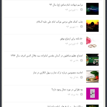
مراسم شهادت امام صادق (ع) سال 93
10 فروردین 94
جذب کمک های مردمی موکب امام علی علیه السلام
11 شهریور 96
50 نکته برای ازدواج موفق
16 فروردین 94
اجتماع عظیم صادقیون در آستان مقدس امامزاده سید جلال الدین اشرف سال 1396
29 تیر 96
احادیث معصومین درباره ترک نماز و سهل انگاری در نماز
29 آذر 95
چه نظراتی در مورد دجال وجود دارد؟
28 مرداد 94
سوالات طبی و پاسخ های امام صادق(ع)