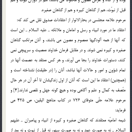
قبل از نبوّت، هم از گناهان كبيره و هم از گناهان صغيره.
مرحوم علامه مجلسي در بحارالانوار از اعتقادات صدوق نقل مي كند كه:
اعتقاد ما در مورد انبياء و رسل و امامان و ملائكه ـ عليه السلام ـ اين است
كه آنها از همه آلودگيها معصوم و مصون مي باشند، و آنان مرتكب گناهان
صغيره و كبيره نمي شوند. و در مقابل فرمان خداوند معصيت و سرپيچي نمي
كنند، دستورات خداوند را بجا مي آورند، و هر كس معتقد به عصمت آنها در
تمام شؤون و امور و حالات آنها نباشد، آنان را (در حقيقت) نشناخته است و
(همچنين) اعتقاد ما اين است كه آنان از اول زندگيشان تا آخر آن در هر حال
متّصف به كمال و علم و آگاهي بوده و هيچ گونه جهل و نقصي ندارند.[4] و
مرحوم علامه حلّي متوفاي 726 در كتاب مناهج اليقين، ص 425 مي
فرمايد:
شيعه اماميّه معتقدند كه گناهان صغيره و كبيره از انبياء و پيامبران ـ عليهم
السلام ـ نه به صورت عمد و نه به صورت سهو، نه قبل از نبوت و نه بعد از