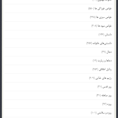
خواص خوراکی ها
(550)
خواص سبزی ها
(228)
خواص میوه ها
(308)
داستان
(146)
دانستنی‌های خانواده
(357)
دجال
(29)
دعاها و زیارت
(19)
رذایل اخلاقی
(252)
رژیم های غذایی
(209)
روز قدس
(31)
روز مباهله
(41)
روزه
(93)
روزه و سلامتی
(101)