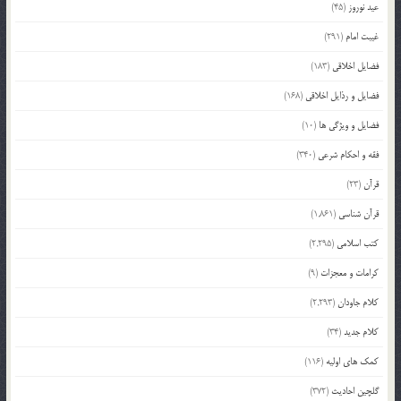
عید نوروز
(45)
غیبت امام
(291)
فضایل اخلاقی
(183)
فضایل و رذایل اخلاقی
(168)
فضایل و ویژگی ها
(10)
فقه و احکام شرعی
(340)
قرآن
(23)
قرآن شناسی
(1,861)
کتب اسلامی
(2,295)
کرامات و معجزات
(9)
کلام جاودان
(2,293)
کلام جدید
(34)
کمک های اولیه
(116)
گلچین احادیث
(372)