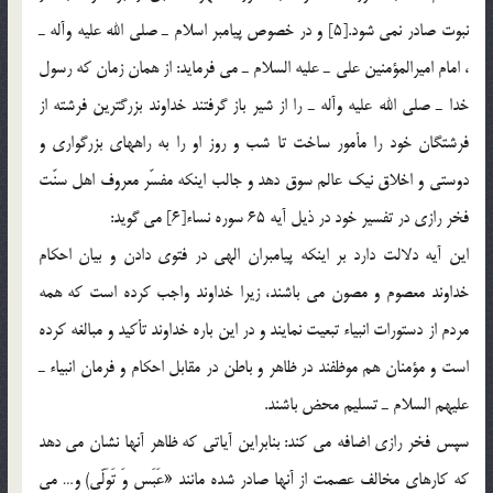
نبوت صادر نمي شود.[5] و در خصوص پيامبر اسلام ـ صلي الله عليه وآله ـ
، امام اميرالمؤمنين علي ـ عليه السلام ـ مي فرمايد: از همان زمان كه رسول
خدا ـ صلي الله عليه وآله ـ را از شير باز گرفتند خداوند بزرگترين فرشته از
فرشتگان خود را مأمور ساخت تا شب و روز او را به راههاي بزرگواري و
دوستي و اخلاق نيك عالم سوق دهد و جالب اينكه مفسّر معروف اهل سنّت
فخر رازي در تفسير خود در ذيل آيه 65 سوره نساء[6] مي گويد:
اين آيه دلالت دارد بر اينكه پيامبران الهي در فتوي دادن و بيان احكام
خداوند معصوم و مصون مي باشند، زيرا خداوند واجب كرده است كه همه
مردم از دستورات انبياء تبعيت نمايند و در اين باره خداوند تأكيد و مبالغه كرده
است و مؤمنان هم موظفند در ظاهر و باطن در مقابل احكام و فرمان انبياء ـ
عليهم السلام ـ تسليم محض باشند.
سپس فخر رازي اضافه مي كند: بنابراين آياتي كه ظاهر آنها نشان مي دهد
كه كارهاي مخالف عصمت از آنها صادر شده مانند «عَبَس وَ تَوَلّي) و… مي