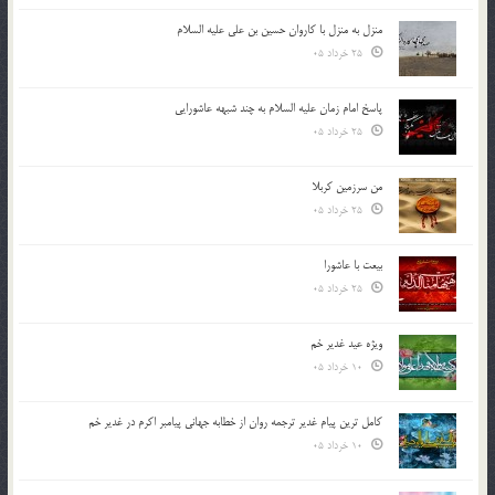
منزل به منزل با کاروان حسین بن علی علیه السلام
25 خرداد 05
پاسخ امام زمان علیه السلام به چند شبهه عاشورایی
25 خرداد 05
من سرزمین کربلا
25 خرداد 05
بیعت با عاشورا
25 خرداد 05
ویژه عید غدیر خم
10 خرداد 05
کامل ترین پیام غدیر ترجمه روان از خطابه جهانی پیامبر اکرم در غدیر خم
10 خرداد 05