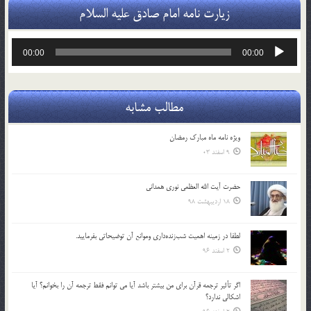
زیارت نامه امام صادق علیه السلام
پخش‌کننده
00:00
00:00
صوت
مطالب مشابه
ویژه نامه ماه مبارک رمضان
9 اسفند 03
حضرت آیت الله العظمی نوری همدانی
18 اردیبهشت 98
لطفا در زمينه اهميت شب‌زنده‌داري وموانع آن توضيحاتي بفرماييد.
2 اسفند 96
اگر تأثير ترجمه قرآن براي من بيشتر باشد آيا مي توانم فقط ترجمه آن را بخوانم؟ آيا
اشكالي ندارد؟