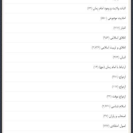
اثبات ولایت و وجود امام زمان
(73)
احادیث موضوعی
(550)
اخبار
(717)
اخلاق اسلامی
(956)
اخلاق و تربیت اسلامی
(2,836)
ادیان
(474)
ارتباط با امام زمان (عج)
(14)
ازدواج
(371)
ازدواج
(117)
ازدواج موقت
(32)
اسلام شناسی
(2,661)
اصحاب و یاران
(37)
اصول اعتقادی
(777)