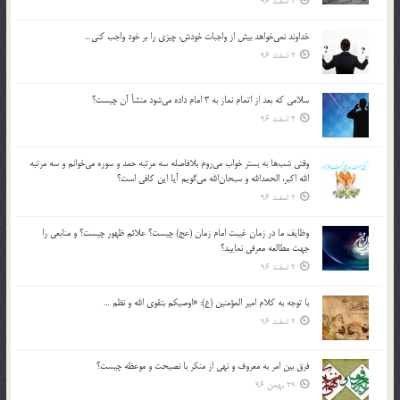
2 اسفند 96
خداوند نمي‌خواهد بيش از واجبات خودش، چيزي را بر خود واجب كني…
2 اسفند 96
سلامي كه بعد از اتمام نماز به 3 امام داده مي‌شود منشأ آن چيست؟
2 اسفند 96
وقتي شب‌ها به بستر خواب مي‌روم بلافاصله سه مرتبه حمد و سوره مي‌خوانم و سه مرتبه
الله اكبر، الحمدالله و سبحان‌الله مي‌گويم آيا اين كافي است؟
2 اسفند 96
وظايف ما در زمان غيبت امام زمان (عج) چيست؟ علائم ظهور چيست؟ و منابعي را
جهت مطالعه معرفي نماييد؟
2 اسفند 96
با توجه به كلام امير المؤمنين (ع): «اوصيكم بتقوي الله و نظم …
2 اسفند 96
فرق بين امر به معروف و نهي از منكر با نصيحت و موعظه چيست؟
29 بهمن 96