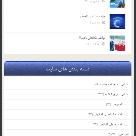
8 فروردین 94
ویژه ماه شعبان المعظّم
28 دی 04
مواظب نگاهتان باشید!!!
18 اسفند 93
دسته بندی های سایت
آشنایی با صحیفه سجادیه
(56)
آشنایی با نهج البلاغه
(392)
آیت الله بهجت
(54)
آیت الله سید ابوالحسن اصفهانی
(43)
آیت الله سید علی آقا قاضی
(42)
ائمه اطهار
(5,038)