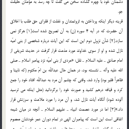
دشمنان خود با چهره گشاده سخن مي گفت تا چه رسد به مؤمنان حقيقت
جو.
قرينه ديگر اينكه پرداختن به ثروتمندان و غفلت از فقراي حق طلب با اخلاق
آن حضرت كه در آيه 4 سوره (ن) به آن تصريح شده است[1] هرگز نمي
سازد.[2] شأن نزول دوم اين است که اين آيات درباره شخصي از بني اميّه
نازل شده و او از سوي خداوند مورد مذمت قرار گرفت در حديث شريفي از
امام صادق ـ عليه السلام ـ نقل: «مردي از بني اميّه نزد پيامبر اسلام ـ صلي
الله عليه وآله ـ نشسته بود، در همان حال عبداللّه بن امّ مكتوم (كه نابينا و
ظاهراً فقير بود) وارد شد، وقتي كه چشم آن مرد به عبداللّه افتاد خود را جمع
كرد و قيافه درهم كشيد و صورت خود را برگردانيد (مثل اينكه مي ترسيد
آلوده شود) آنگاه آيات نازل شد، و آن مرد را مورد ملامت و سرزنش قرار
داد.»[3] اما در مورد عصمت انبياء ـ عليهم السلام ـ آنچه در ميان شيعه
اتفاقي است اين است كه پيامبران الهي در تمام دوران عمر خودشان معصوم
بوده و از گناه و لغزش مصون و محفوظ مي باشند، هم در دوران نبوّت و هم