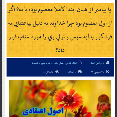
آيا پيامبر از همان ابتدا كاملا معصوم بوده يا نه؟ اگر
از اول معصوم بود چرا خداوند به دليل بي­اعتنايي به
فرد کور با آيه عبس و تولي وي را مورد عتاب قرار
داد؟
خادم اهل البیت
اسلام شناسی
,
اصول اعتقادی
,
نقد و پاسخ به شبهات
21 شهریور 94
0 دیدگاه
1827بازدید