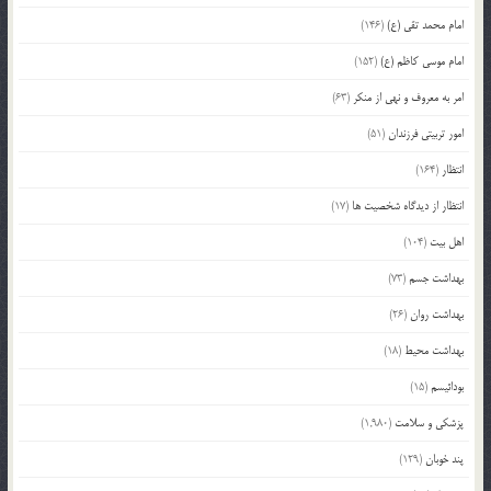
امام محمد تقی (ع)
(146)
امام موسی کاظم (ع)
(152)
امر به معروف و نهی از منکر
(63)
امور تربیتی فرزندان
(51)
انتظار
(164)
انتظار از دیدگاه شخصیت ها
(17)
اهل بیت
(104)
بهداشت جسم
(73)
بهداشت روان
(26)
بهداشت محیط
(18)
بودائیسم
(15)
پزشکی و سلامت
(1,980)
پند خوبان
(129)