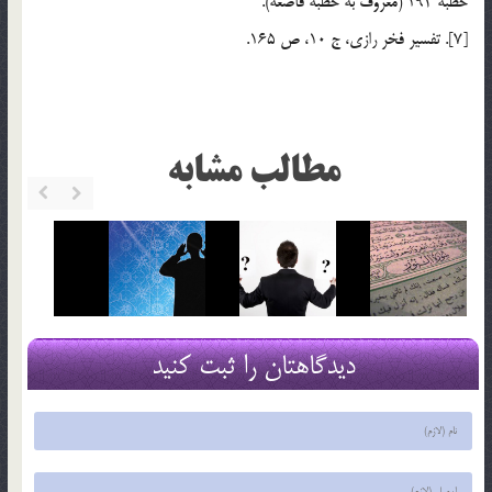
خطبه 192 (معروف به خطبه قاصعه).
[7]. تفسير فخر رازي، ج 10، ص 165.
مطالب مشابه
دیدگاهتان را ثبت کنید