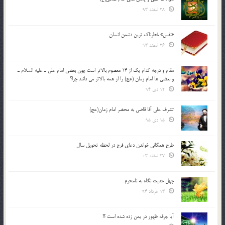
28 اسفند 93
«نفس» خطرناک ترین دشمن انسان
26 اسفند 93
مقام و درجه كدام يك از 14 معصوم بالاتر است چون بعضي امام علي ـ عليه السلام ـ
و بعضي ها امام زمان (عج) را از همه بالاتر مي دانند چرا؟
12 دی 94
تشرف علي آقا قاضي به محضر امام زمان(عج)
15 دی 95
طرح همگانی خواندن دعای فرج در لحظه تحویل سال
27 اسفند 03
چهل حدیث نگاه به نامحرم
13 خرداد 94
آیا جرقه ظهور در یمن زده شده است ؟!