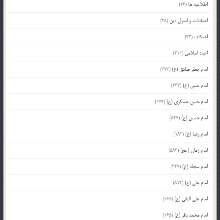
اطلاعیه ها
(26)
اعتقادات و اصول دین
(28)
اعتکاف
(43)
اعیاد اسلامی
(211)
امام جعفر صادق (ع)
(372)
امام حسن (ع)
(233)
امام حسن عسکری (ع)
(172)
امام حسین (ع)
(847)
امام رضا (ع)
(182)
امام زمان (عج)
(583)
امام سجاد (ع)
(227)
امام علی (ع)
(894)
امام علی النقی (ع)
(165)
امام محمد باقر (ع)
(165)