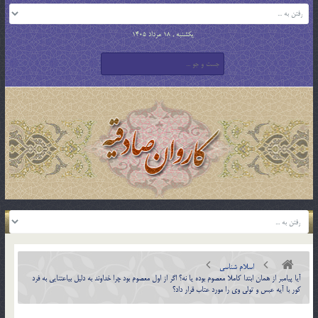
یکشنبه , 18 مرداد 1405
اسلام شناسی
آيا پيامبر از همان ابتدا كاملا معصوم بوده يا نه؟ اگر از اول معصوم بود چرا خداوند به دليل بي­اعتنايي به فرد
کور با آيه عبس و تولي وي را مورد عتاب قرار داد؟