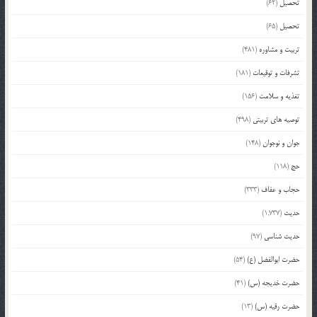
تحصیل
(62)
تحصیل
(65)
تربیت و مشاوره
(481)
تشرفات و توقیعات
(181)
تغذیه و سلامت
(156)
توصیه های تربیتی
(498)
جوان و نوجوان
(148)
حج
(118)
حجاب و عفاف
(333)
حدیث
(1,737)
حدیث شناسی
(97)
حضرت ابوالفضل (ع)
(54)
حضرت خدیجه (س)
(41)
حضرت رقیه (س)
(13)