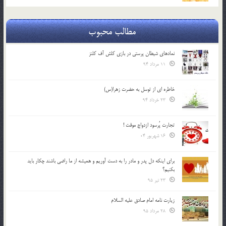
مطالب محبوب
نمادهای شیطان پرستی در بازی کلش آف کلنز
11 مرداد 94
خاطره ای از توسل به حضرت زهرا(س)
23 خرداد 94
تجارت پُرسود ازدواج موقت !
16 شهریور 04
براي اينكه دل پدر و مادر را به دست آوريم و هميشه از ما راضي باشند چكار بايد
بكنيم؟
23 تیر 95
زیارت نامه امام صادق علیه السلام
28 مرداد 95