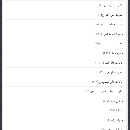
حضرت زینب (س)
(66)
حضرت علی اکبر (ع)
(23)
حضرت فاطمه (س)
(530)
حضرت محمد (ص)
(613)
حضرت معصومه (س)
(45)
حکایت ها
(2,244)
حکایت های آموزنده
(749)
حکایت های قرآنی
(107)
حکایت های معصومین
(838)
حکومت جهانی امام زمان (عج)
(24)
خاندان عصمت
(15)
خانواده
(227)
خانواده
(2,682)
خانواده مهدوی
(22)