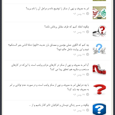
امر به معروف و نهي از منكر را توضيح داده و مراحل آن را نام ببريد؟
29 بهمن 96
چگونه انتقاد كنيم كه طرف مقابل پرخاش نكند؟
29 بهمن 96
چه كنم كه الگوي عملي مؤمنين و مصداق بارز حديث «كونوا دعاة الناس بغير السنتكم»
شوم و اين روايت شامل حالم شود؟
29 بهمن 96
آيا امر به معروف و نهي از منكر در كارهاي حرام و واجب است، يا اين‌كه در كارهاي
مستحب و مكروه هم تحقق پيدا مي كند؟
29 بهمن 96
با چه شرايطي امر به معروف و نهي از منکر واجب است، و در صورت عدم توانايي بر امر
به معروف چه بايد کرد؟
29 بهمن 96
چگونه بر مسير زندگي دوستان و اطرافيان تاثير گذار باشيم و از …
29 بهمن 96