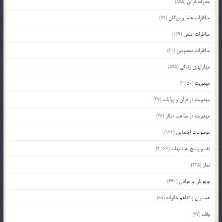
معارف قرآنی
(855)
مناظرات علما و بزرگان
(79)
مناظرات علمی
(139)
مناظرات معصومین
(60)
مهارتهای زندگی
(845)
مهدویت
(2,150)
مهدویت در قرآن و روایات
(47)
مهدویت در مذاهب دیگر
(36)
موضوعات اجتماعی
(122)
نقد و پاسخ به شبهات
(2,166)
نماز
(225)
نوجوانان و جوانان
(440)
همسران و تفاهم خانواده
(68)
وقف
(77)