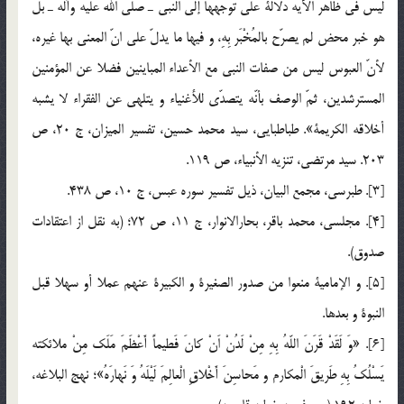
ليس في ظاهر الآيه دلالة علي توجّهها إلي النبي ـ صلي الله عليه وآله ـ بل
هو خبر محض لم يصرّح بالمُخْبَر بِهِ، و فيها ما يدلّ علي انّ المعني بها غيره،
لأنّ العبوس ليس من صفات النبي مع الأعداء المباينين فضلا عن المؤمنين
المسترشدين، ثمّ الوصف بأنّه يتصدّي للأغنياء و يتلهي عن الفقراء لا يشبه
أخلاقه الكريمة». طباطبايي، سيد محمد حسين، تفسير الميزان، ج 20، ص
203. سيد مرتضي، تنزيه الأنبياء، ص 119.
[3]. طبرسي، مجمع البيان، ذيل تفسير سوره عبس، ج 10، ص 438.
[4]. مجلسي، محمد باقر، بحارالانوار، ج 11، ص 72؛ (به نقل از اعتقادات
صدوق).
[5]. و الإمامية منعوا من صدور الصغيرة و الكبيرة عنهم عملا أو سهلا قبل
النبوة و بعدها.
[6]. «وَ لَقَدْ قَرَنَ اللّهُ بِهِ مِنْ لَدُنْ اَنْ كانَ فَطيماً أَعْظَمَ مَلَك مِنْ ملائكته
يَسْلُكُ بِهِ طَريقَ الْمكارم و مَحاسِنَ أَخْلاقِ الْعالِمَ لَيْلَهُ وَ نَهارَهُ»؛ نهج البلاغه،