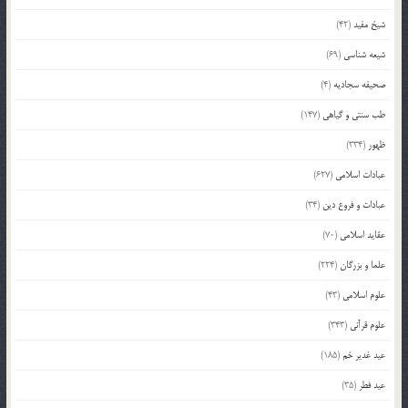
شیخ مفید
(42)
شیعه شناسی
(69)
صحیفه سجادیه
(4)
طب سنتی و گیاهی
(147)
ظهور
(334)
عبادات اسلامی
(627)
عبادات و فروع دین
(34)
عقاید اسلامی
(70)
علما و بزرگان
(224)
علوم اسلامی
(43)
علوم قرآنی
(343)
عید غدیر خم
(185)
عید فطر
(35)