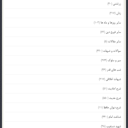
زرتشتی
(40)
زنان
(317)
سایر روزها و ماه ها
(103)
سایر فروع دین
(72)
سایر مقالات
(5)
سوالات و شبهات
(420)
سیر و سلوک
(274)
شب های قدر
(46)
شبهات اخلاقی
(217)
شرح احادیث
(51)
شرح حدیث
(550)
شرح دیوان حافظ
(11)
شناخت امام
(440)
شهید دستغیب
(38)