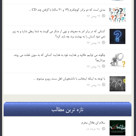
مدتي است كه دو برادر كوچكترم (14 و 21 ساله) با گرفتن چند CD …
29 بهمن 96
كساني كه در برابر امر به معروف و نهي از منكر مي گويند به شما ربطي ندارد و به زور
نمي شود انسان را به بهشت برد، چه بايد كرد؟
28 بهمن 96
چگونه مي توانيم علاوه بر هدايت خود به هدايت كساني كه به سوي غفلت مي روند،
بپردازيم؟
28 بهمن 96
با توجه به اينكه اينجانب با دانشجويان اهل سنت روبرو مي‎شوم، …
28 بهمن 96
تازه ترین مطالب
سلام ای هلال محرم
25 خرداد 05