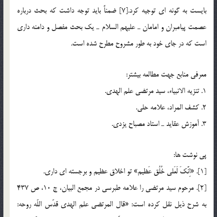
بايست به گونه اي توجيه كرد.[7] ضمناً بايد توجه داشت كه بحث درباره
عصمت پيامبران و امامان ـ عليهم السلام ـ يك بحث مفصل و دامنه داري
است كه در جاي خود به طور مشروح مطرح شده است.
معرفي منابع جهت مطالعه بيشتر:
1. تنزيه الانبياء، سيد مرتضي علم الهدي.
2. كشف المراد، علامه حلي.
3. آموزش عقايد ـ استاد مصباح يزدي.
پي نوشت ها:
[1]. «اِنَّكَ لَعَلي خُلُق عَظيم» تو اخلاق عظيم و برجسته اي داري.
[2]. مرحوم سيد مرتضي را علامه طبرسي در مجمع البيان، ج 10، ص 437
به شرح ذيل نقل كرده است: «قال المرتضي علم الهدي قدّس اللّه روحه: