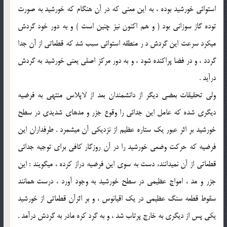
استوائي خورشيد بوده ، به اين معني كه در آن هنگام كه خورشيد به صورت
توده گاز سوزاني بود ( و هم اكنون نيز چنين است ) و به دور خود گردش
مي‏كرد سرعت اين گردش د ر منطقه استوائي سبب شد كه قطعاتي از آن جدا
گردد ، و در فضا پراكنده شود ، و به دور مركز اصلي يعني خورشيد به گردش
درآيد .
ولي تحقيقات بعضي ديگر از دانشمندان بعد از لاپلاس منتهي به فرضيه
ديگري شده كه عامل اين جدائي را وقوع جزر و مدهاي شديدي در سطح
خورشيد بر اثر عبور يك ستاره عظيم از نزديكي آن مي‏شمرد . طرفداران اين
فرضيه كه حركت وضعي خورشيد را در آن روزگار كافي براي توجيه جدائي
قطعاتي از آن نمي‏دانند، دست به سوي اين فرضيه دراز كرده ، مي‏گويند : اين
جزر و مد ، امواج عظيمي در سطح خورشيد به وجود آورد ، درست همانند
سقوط قطعه سنگ عظيمي در يك اقيانوس ، و بر اثرآن قطعاتي از خورشيد
يكي پس از ديگري به خارج پرتاب شد ، و به گرد كره مادر به گردش درآمد .