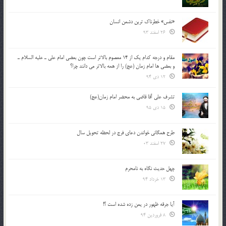
«نفس» خطرناک ترین دشمن انسان
26 اسفند 93
مقام و درجه كدام يك از 14 معصوم بالاتر است چون بعضي امام علي ـ عليه السلام ـ
و بعضي ها امام زمان (عج) را از همه بالاتر مي دانند چرا؟
12 دی 94
تشرف علي آقا قاضي به محضر امام زمان(عج)
15 دی 95
طرح همگانی خواندن دعای فرج در لحظه تحویل سال
27 اسفند 03
چهل حدیث نگاه به نامحرم
13 خرداد 94
آیا جرقه ظهور در یمن زده شده است ؟!
8 فروردین 94