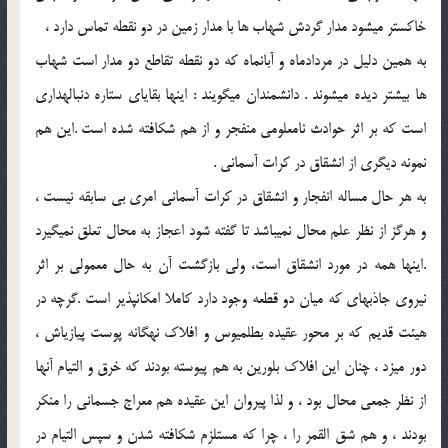
خاكستر مي‏شود مدار گردش شهاب ها با مدار زمين در دو نقطه تماس دارد ،
به همين دليل در مردادماه و آبانماه كه دو نقطه تقاطع دو مدار است شهاب
ها بيشتر ديده مي‏شوند . دانشمندان مي‏گويند : اينها بقاياي ستاره دنباله‏داري
است كه بر اثر حوادث نامعلومي منفجر و از هم شكافته شده است .اين هم
نمونه ديگري از انشقاق در كرات آسماني .
به هر حال مساله انفجار و انشقاق در كرات آسماني امري بي سابقه نيست ،
و هرگز از نظر علم محال نمي‏باشد تا گفته شود اعجاز به محال تعلق نمي‏گيرد
.اينها همه در مورد انشقاق است، ولي بازگشت آن به حال معمولي بر اثر
نيروي جاذبه‏اي كه ميان دو قطعه وجود دارد كاملا امكان‏پذير است .گرچه در
هيئت قديم كه بر محور عقيده بطلميوس و افلاك نه‏گانه پوست پيازي‏اش ،
دور مي‏زد ، چنان اين افلاك بلورين به هم پيوسته بودند كه خرق و التيام آنها
از نظر جمعي محال بود ، و لذا پيروان اين عقيده هم معراج جسماني را منكر
بودند ، و هم شق القمر را ، چرا كه مستلزم شكافته شدن و سپس التيام در