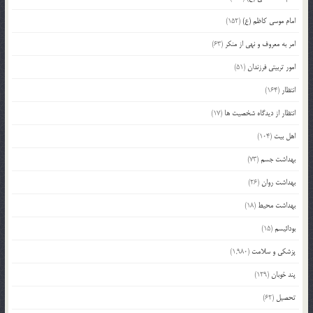
امام موسی کاظم (ع)
(152)
امر به معروف و نهی از منکر
(63)
امور تربیتی فرزندان
(51)
انتظار
(164)
انتظار از دیدگاه شخصیت ها
(17)
اهل بیت
(104)
بهداشت جسم
(73)
بهداشت روان
(26)
بهداشت محیط
(18)
بودائیسم
(15)
پزشکی و سلامت
(1,980)
پند خوبان
(129)
تحصیل
(62)