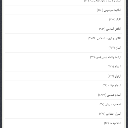
اثبات ولایت و وجود امام زمان
(73)
احادیث موضوعی
(550)
اخبار
(717)
اخلاق اسلامی
(956)
اخلاق و تربیت اسلامی
(2,836)
ادیان
(474)
ارتباط با امام زمان (عج)
(14)
ازدواج
(371)
ازدواج
(117)
ازدواج موقت
(32)
اسلام شناسی
(2,661)
اصحاب و یاران
(37)
اصول اعتقادی
(777)
اطلاعیه ها
(26)