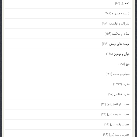
تحصیل
(65)
تربیت و مشاوره
(481)
تشرفات و توقیعات
(181)
تغذیه و سلامت
(156)
توصیه های تربیتی
(498)
جوان و نوجوان
(148)
حج
(118)
حجاب و عفاف
(333)
حدیث
(1,737)
حدیث شناسی
(97)
حضرت ابوالفضل (ع)
(54)
حضرت خدیجه (س)
(41)
حضرت رقیه (س)
(13)
حضرت زینب (س)
(66)