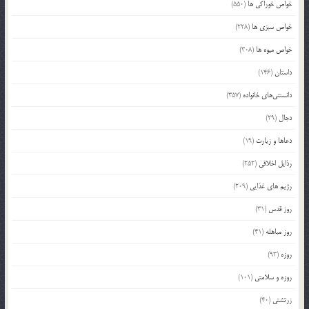
خواص خوراکی ها
(550)
خواص سبزی ها
(228)
خواص میوه ها
(308)
داستان
(146)
دانستنی‌های خانواده
(357)
دجال
(29)
دعاها و زیارت
(19)
رذایل اخلاقی
(252)
رژیم های غذایی
(209)
روز قدس
(31)
روز مباهله
(41)
روزه
(93)
روزه و سلامتی
(101)
زرتشتی
(40)