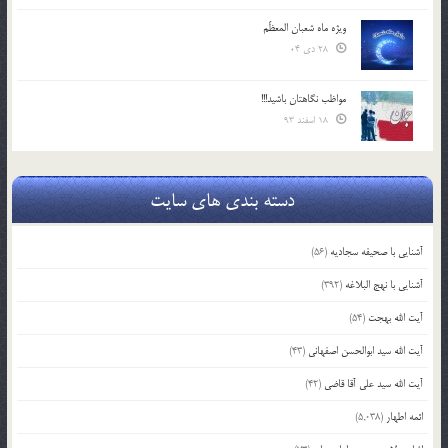
ویژه ماه شعبان المعظّم
28 دی 04
مواظب نگاهتان باشید!!!
18 اسفند 93
دسته بندی های سایت
آشنایی با صحیفه سجادیه
(56)
آشنایی با نهج البلاغه
(392)
آیت الله بهجت
(54)
آیت الله سید ابوالحسن اصفهانی
(43)
آیت الله سید علی آقا قاضی
(42)
ائمه اطهار
(5,038)