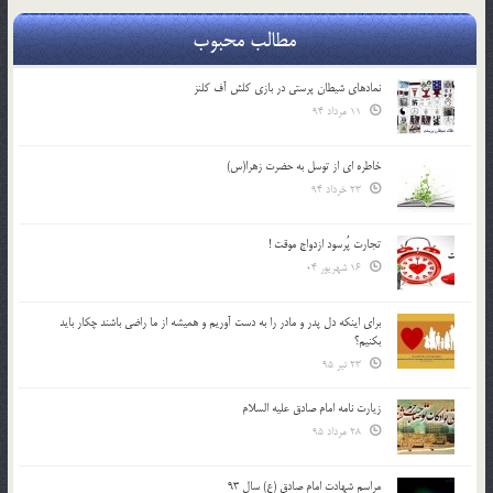
مطالب محبوب
نمادهای شیطان پرستی در بازی کلش آف کلنز
11 مرداد 94
خاطره ای از توسل به حضرت زهرا(س)
23 خرداد 94
تجارت پُرسود ازدواج موقت !
16 شهریور 04
براي اينكه دل پدر و مادر را به دست آوريم و هميشه از ما راضي باشند چكار بايد
بكنيم؟
23 تیر 95
زیارت نامه امام صادق علیه السلام
28 مرداد 95
مراسم شهادت امام صادق (ع) سال 93