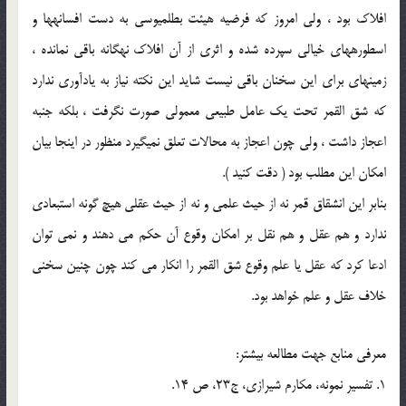
افلاك بود ، ولي امروز كه فرضيه هيئت بطلميوسي به دست افسانه‏ها و
اسطوره‏هاي خيالي سپرده شده و اثري از آن افلاك نه‏گانه باقي نمانده ،
زمينه‏اي براي اين سخنان باقي نيست شايد اين نكته نياز به يادآوري ندارد
كه شق القمر تحت يك عامل طبيعي معمولي صورت نگرفت ، بلكه جنبه
اعجاز داشت ، ولي چون اعجاز به محالات تعلق نمي‏گيرد منظور در اينجا بيان
امكان اين مطلب بود ( دقت كنيد ).
بنابر اين انشقاق قمر نه از حيث علمي و نه از حيث عقلي هيچ گونه استبعادي
ندارد و هم عقل و هم نقل بر امکان وقوع آن حکم مي دهند و نمي توان
ادعا کرد که عقل يا علم وقوع شق القمر را انکار مي کند چون چنين سخني
خلاف عقل و علم خواهد بود.
معرفي منابع جهت مطالعه بيشتر:
1. تفسير نمونه، مکارم شيرازي، ج23، ص 14.