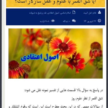
آيا شق القمر با علوم و عقل سازگار است؟
خادم اهل البیت
اسلام شناسی
,
اصول اعتقادی
,
نقد و پاسخ به شبهات
22 شهریور 94
0 دیدگاه
1908بازدید
در پاسخ به سؤال بالا قسمت هايي از تفسير نمونه نقل مي شود:
شق القمر از نظر علوم روز
از سؤالات مهمي كه در اين بحث مطرح است اين است كه وقوع انشقاق و