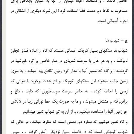
خاصي قائلند ، و معتقدند احيانا مي‏توان از آنها به عنوان پايگاهي براي
مسافرت به نقاط دور دست فضا استفاده كرد ! اين نمونه ديگري از انشقاق در
اجرام آسماني است.
ج – شهاب ها
شهاب ها سنگهاي بسيار كوچك آسماني هستند كه گاه از اندازه فندق تجاوز
نمي‏كنند ، و به هر حال با سرعت شديدي در مدار خاصي بر گرد خورشيد در
گردشند ، و گاه كه مسير آنها با مدار كره زمين تقاطع پيدا مي‏كند ، به سوي
زمين جذب مي‏شوند اين سنگهاي كوچك بر اثر شدت برخورد با هوائي كه
زمين را احاطه كرده ، به خاطر سرعت سرسام‏آوري كه دارند ، داغ و
برافروخته و مشتعل مي‏شوند ، و ما به صورت يك خط نوراني زيبا در لابلاي
جو زمين آنها را مشاهده مي‏كنيم ، و از آن به تير شهاب تعبير مي‏نمائيم
و گاه تصور مي‏كنيم كه ستاره دور دستي است كه سقوط مي‏كند ، در حالي كه
شهاب كوچكي است كه در فاصله بسيار نزديكي آتش گرفته ، و سپس