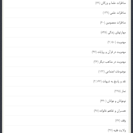
مناظرات علما و بزرگان
(79)
مناظرات علمی
(139)
مناظرات معصومین
(60)
مهارتهای زندگی
(845)
مهدویت
(2,150)
مهدویت در قرآن و روایات
(47)
مهدویت در مذاهب دیگر
(36)
موضوعات اجتماعی
(122)
نقد و پاسخ به شبهات
(2,166)
نماز
(225)
نوجوانان و جوانان
(440)
همسران و تفاهم خانواده
(68)
وقف
(77)
ولایت فقیه
(37)