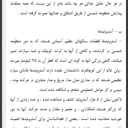
در هر حال عامل جدائي هر چه باشد مانع از اين نيست كه همه معتقدند
پيدايش منظومه شمسي از طريق انشقاق و جدائيها صورت گرفته است .
ب – آستروئيدها
– استروئيدها قطعات سنگهاي عظيم آسماني هستند كه به دور منظومه
شمسي در گردشند، و گاهي از آنها به كرات كوچك و شبه سيارات تعبير
مي‏كنند، گاهي بزرگي آنها به گونه اي است كه قطر آن به 25 كيلومتر مي‏رسد
، ولي غالبا از اين كوچكترند .دانشمندان عقيده دارند آستروئيدها بقاياي سياره
عظيمي هستند كه در مداري ميان مدار مريخ و مدار مشتري در حركت بوده ،
سپس بر اثر عوامل نامعلومي منفجر و شكافته شده است.
تاكنون بيش از 5 هزار آستروئيد كشف و مشاهده شده ، و عده زيادي از آنها
كه بزرگتر هستند نامگذاري ، و حجم و مقدار و مدت حركت آنها به دور
خورشيد محاسبه شده است ، بعضي از فضاشناسان براي آستروئيدها اهميت