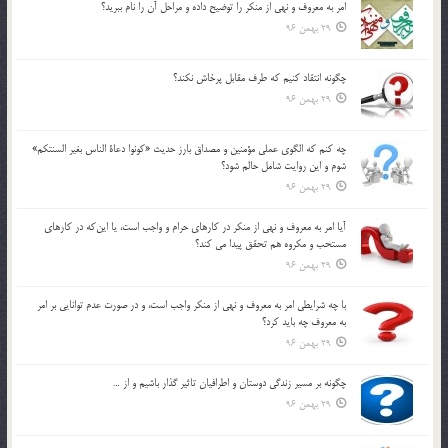
امر به معروف و نهي از منكر را توضيح داده و مراحل آن را نام ببريد؟
29 بهمن 96
چگونه انتقاد كنيم كه طرف مقابل پرخاش نكند؟
29 بهمن 96
چه كنم كه الگوي عملي مؤمنين و مصداق بارز حديث «كونوا دعاة الناس بغير السنتكم»
شوم و اين روايت شامل حالم شود؟
29 بهمن 96
آيا امر به معروف و نهي از منكر در كارهاي حرام و واجب است، يا اين‌كه در كارهاي
مستحب و مكروه هم تحقق پيدا مي كند؟
29 بهمن 96
با چه شرايطي امر به معروف و نهي از منکر واجب است، و در صورت عدم توانايي بر امر
به معروف چه بايد کرد؟
29 بهمن 96
چگونه بر مسير زندگي دوستان و اطرافيان تاثير گذار باشيم و از …
29 بهمن 96