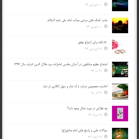
10 فروردین 94
جذب کمک های مردمی موکب امام علی علیه السلام
11 شهریور 96
50 نکته برای ازدواج موفق
16 فروردین 94
اجتماع عظیم صادقیون در آستان مقدس امامزاده سید جلال الدین اشرف سال 1396
29 تیر 96
احادیث معصومین درباره ترک نماز و سهل انگاری در نماز
29 آذر 95
چه نظراتی در مورد دجال وجود دارد؟
28 مرداد 94
سوالات طبی و پاسخ های امام صادق(ع)
28 اسفند 93