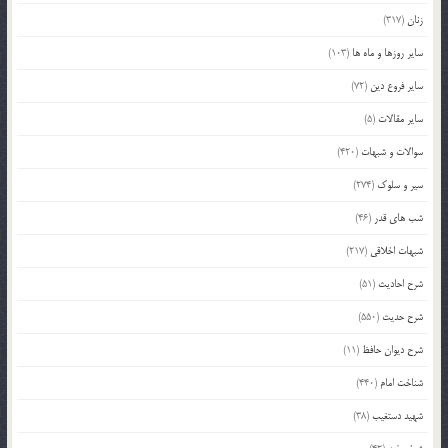
زنان
(317)
سایر روزها و ماه ها
(103)
سایر فروع دین
(72)
سایر مقالات
(5)
سوالات و شبهات
(420)
سیر و سلوک
(274)
شب های قدر
(46)
شبهات اخلاقی
(217)
شرح احادیث
(51)
شرح حدیث
(550)
شرح دیوان حافظ
(11)
شناخت امام
(440)
شهید دستغیب
(38)