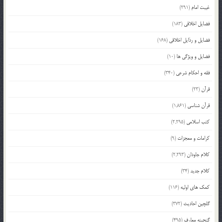
غیبت امام
(291)
فضایل اخلاقی
(183)
فضایل و رذایل اخلاقی
(168)
فضایل و ویژگی ها
(10)
فقه و احکام شرعی
(340)
قرآن
(23)
قرآن شناسی
(1,861)
کتب اسلامی
(2,295)
کرامات و معجزات
(9)
کلام جاودان
(2,293)
کلام جدید
(34)
کمک های اولیه
(116)
گلچین احادیث
(372)
گنجینه معارف
(495)