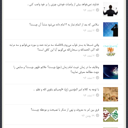
خداوند نمي‌خواهد بيش از واجبات خودش، چيزي را بر خود واجب كني…
2 اسفند 96
سلامي كه بعد از اتمام نماز به 3 امام داده مي‌شود منشأ آن چيست؟
2 اسفند 96
وقتي شب‌ها به بستر خواب مي‌روم بلافاصله سه مرتبه حمد و سوره مي‌خوانم و سه مرتبه
الله اكبر، الحمدالله و سبحان‌الله مي‌گويم آيا اين كافي است؟
2 اسفند 96
وظايف ما در زمان غيبت امام زمان (عج) چيست؟ علائم ظهور چيست؟ و منابعي را
جهت مطالعه معرفي نماييد؟
2 اسفند 96
با توجه به كلام امير المؤمنين (ع): «اوصيكم بتقوي الله و نظم …
2 اسفند 96
فرق بين امر به معروف و نهي از منكر با نصيحت و موعظه چيست؟
29 بهمن 96