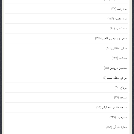
ماه رجب
(20)
ماه رمضان
(176)
ماه شعبان
(20)
ماهها و روزهای خاص
(745)
مبانی اعتقادی
(20)
مختلف
(367)
مدعیان دروغین
(25)
مراجع معظم تقلید
(15)
مردان
(40)
مسجد
(87)
مسجد مقدس جمکران
(19)
مسیحیت
(229)
معارف قرآنی
(855)