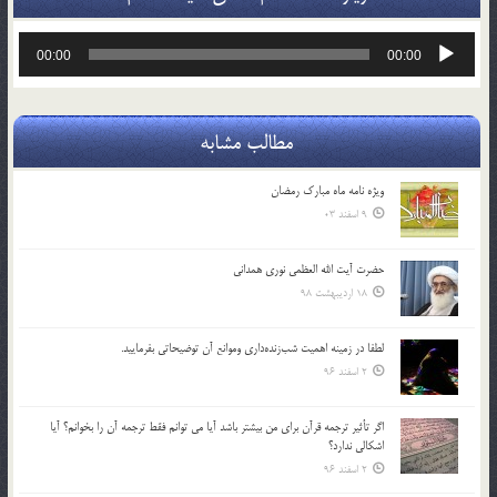
پخش‌کننده
00:00
00:00
صوت
مطالب مشابه
ویژه نامه ماه مبارک رمضان
9 اسفند 03
حضرت آیت الله العظمی نوری همدانی
18 اردیبهشت 98
لطفا در زمينه اهميت شب‌زنده‌داري وموانع آن توضيحاتي بفرماييد.
2 اسفند 96
اگر تأثير ترجمه قرآن براي من بيشتر باشد آيا مي توانم فقط ترجمه آن را بخوانم؟ آيا
اشكالي ندارد؟
2 اسفند 96