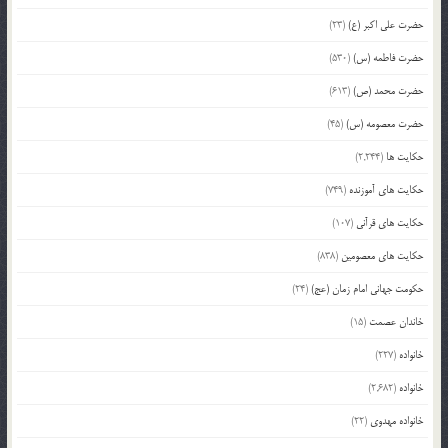
حضرت علی اکبر (ع)
(23)
حضرت فاطمه (س)
(530)
حضرت محمد (ص)
(613)
حضرت معصومه (س)
(45)
حکایت ها
(2,244)
حکایت های آموزنده
(749)
حکایت های قرآنی
(107)
حکایت های معصومین
(838)
حکومت جهانی امام زمان (عج)
(24)
خاندان عصمت
(15)
خانواده
(227)
خانواده
(2,682)
خانواده مهدوی
(22)