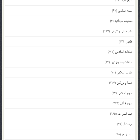
شیخ مفید
(42)
شیعه شناسی
(69)
صحیفه سجادیه
(4)
طب سنتی و گیاهی
(147)
ظهور
(334)
عبادات اسلامی
(627)
عبادات و فروع دین
(34)
عقاید اسلامی
(70)
علما و بزرگان
(224)
علوم اسلامی
(43)
علوم قرآنی
(343)
عید غدیر خم
(185)
عید فطر
(35)
عید نوروز
(45)