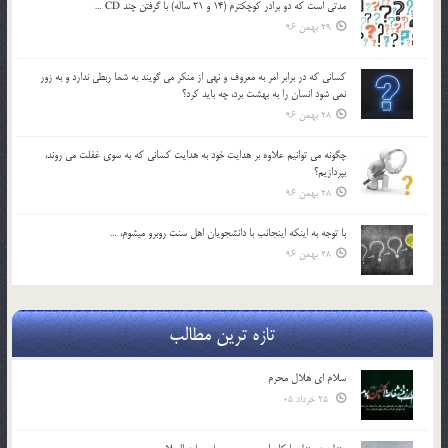
مدتي است كه دو برادر كوچكترم (14 و 21 ساله) با گرفتن چند CD …
29 بهمن 96
كساني كه در برابر امر به معروف و نهي از منكر مي گويند به شما ربطي ندارد و به زور
نمي شود انسان را به بهشت برد، چه بايد كرد؟
28 بهمن 96
چگونه مي توانيم علاوه بر هدايت خود به هدايت كساني كه به سوي غفلت مي روند،
بپردازيم؟
28 بهمن 96
با توجه به اينكه اينجانب با دانشجويان اهل سنت روبرو مي‎شوم، …
28 بهمن 96
تازه ترین مطالب
سلام ای هلال محرم
25 خرداد 05