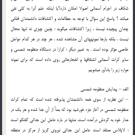
شكاف در اجرام آسماني اصولا امكان دارد؟يا اينكه علم آنرا به كلي نفي
مي‏كند ؟ پاسخ اين سؤال با توجه به مطالعات و اكتشافات دانشمندان فلكي
چندان پيچيده نيست ، زيرا اكتشافات مي‏گويد : چنين چيزي نه تنها محال
نيست ، بلكه بارها نمونه‏هاي آن مشاهده شده ، هر چند در هر كدام عوامل
خاصي مؤثر بوده است . به تعبير ديگر : كرارا در دستگاه منظومه شمسي و
ساير كرات آسماني انشقاقها و انفجارهائي روي داده است كه براي نمونه
موارد زير را يادآور مي‏شويم
الف – پيدايش منظومه شمسي
– اين نظريه از سوي همه دانشمندان پذيرفته شده است كه تمام كرات
منظومه شمسي در آغاز جزء خورشيد بود كه بعداً از آن جدا شده و هر يك در
مدار خود به گردش درآمده است. منتها در باره عامل اين جدائي گفتگو است
: لاپلاس معتقد است عامل اين جدائي نيروي گريز از مركز در منطقه