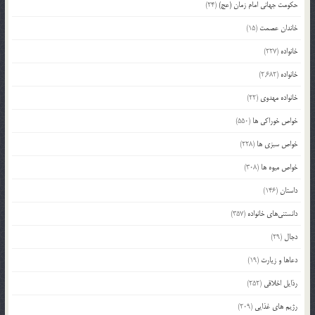
حکومت جهانی امام زمان (عج)
(24)
خاندان عصمت
(15)
خانواده
(227)
خانواده
(2,682)
خانواده مهدوی
(22)
خواص خوراکی ها
(550)
خواص سبزی ها
(228)
خواص میوه ها
(308)
داستان
(146)
دانستنی‌های خانواده
(357)
دجال
(29)
دعاها و زیارت
(19)
رذایل اخلاقی
(252)
رژیم های غذایی
(209)