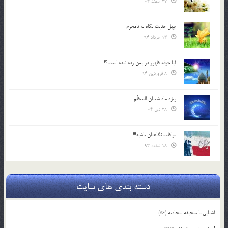
27 اسفند 03
چهل حدیث نگاه به نامحرم
13 خرداد 94
آیا جرقه ظهور در یمن زده شده است ؟!
8 فروردین 94
ویژه ماه شعبان المعظّم
28 دی 04
مواظب نگاهتان باشید!!!
18 اسفند 93
دسته بندی های سایت
آشنایی با صحیفه سجادیه
(56)