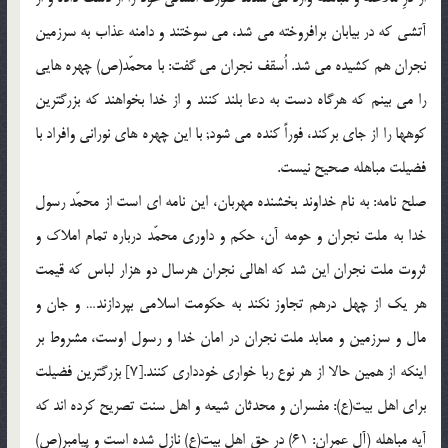
آتشي كه در بيابان برافروخته مي شد، مي سوختند و دامنه عذاب به سرزمين
نجران هم كشيده مي شد. اُسقف نجران مي گفت: با محمّد(ص) چهره هايي
را مي بينم كه هرگاه دست به دعا بلند كنند و از خدا بخواهند كه بزرگترين
كوهها را از جاي بركند، فوراً كنده مي شود; با اين چهره هاي نوراني وافراد با
فضيلت مباهله صحيح نيست.
صلح نامه: به نام خداوند بخشنده مهربان، اين نامه اي است از محمّد رسول
خدا به ملت نجران و حومه آن، حكم و داوري محمّد درباره تمام املاك و
ثروت ملت نجران اين شد كه اهالي نجران هرسال دو هزار لباس كه قيمت
هر يك از چهل درهم تجاوز نكند به حكومت اسلامي بپردازند… و جان و
مال و سرزمين و معابد ملت نجران در امان خدا و رسول اوست، مشروط بر
اينكه از همين حالا از هر نوع ربا خواري خودداري كنند.[7] بزرگترين فضيلت
براي اهل بيت(ع): مفسران و محدثان شيعه و اهل سنت تصريح كرده اند كه
آيه مباهله (آل عمران: 61) در حق اهل بيت(ع) نازل شده است و پيامبر(ص)