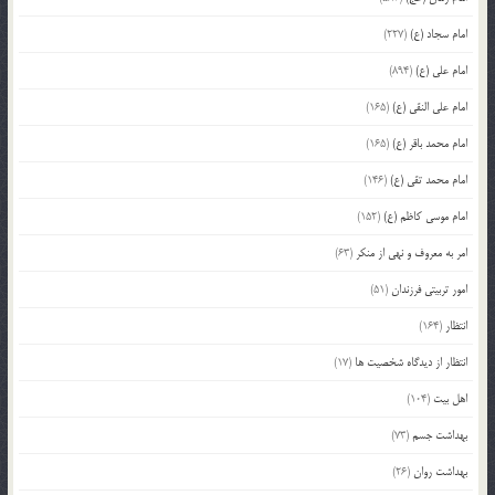
امام سجاد (ع)
(227)
امام علی (ع)
(894)
امام علی النقی (ع)
(165)
امام محمد باقر (ع)
(165)
امام محمد تقی (ع)
(146)
امام موسی کاظم (ع)
(152)
امر به معروف و نهی از منکر
(63)
امور تربیتی فرزندان
(51)
انتظار
(164)
انتظار از دیدگاه شخصیت ها
(17)
اهل بیت
(104)
بهداشت جسم
(73)
بهداشت روان
(26)