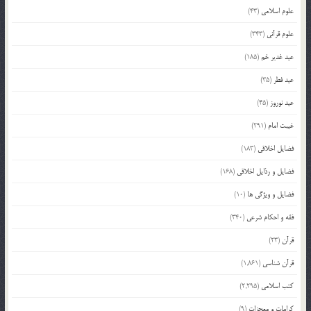
علوم اسلامی
(43)
علوم قرآنی
(343)
عید غدیر خم
(185)
عید فطر
(35)
عید نوروز
(45)
غیبت امام
(291)
فضایل اخلاقی
(183)
فضایل و رذایل اخلاقی
(168)
فضایل و ویژگی ها
(10)
فقه و احکام شرعی
(340)
قرآن
(23)
قرآن شناسی
(1,861)
کتب اسلامی
(2,295)
کرامات و معجزات
(9)