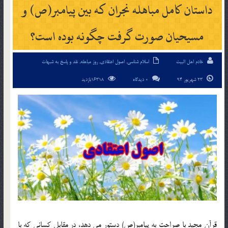
داستان كامل مباهله نجران كه بين پيامبر(ص) و
مسيحيان صورت گرفت چگونه بوده است؟
خادم اهل البیت
اسلام شناسی
,
اصول اعتقادی
,
روز مباهله
,
نقد و پاسخ به شبهات
23 شهریور 94
0 دیدگاه
16318بازدید
قرآن مجيد با صراحت به پيامبر(ص) دستور مي دهد، در مقابل كساني كه با