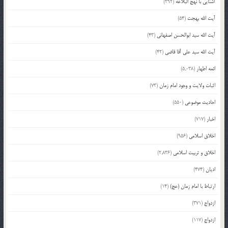
آشنایی با نهج البلاغه
(392)
آیت الله بهجت
(54)
آیت الله سید ابوالحسن اصفهانی
(43)
آیت الله سید علی آقا قاضی
(42)
ائمه اطهار
(5,038)
اثبات ولایت و وجود امام زمان
(73)
احادیث موضوعی
(550)
اخبار
(717)
اخلاق اسلامی
(956)
اخلاق و تربیت اسلامی
(2,836)
ادیان
(474)
ارتباط با امام زمان (عج)
(14)
ازدواج
(371)
ازدواج
(117)