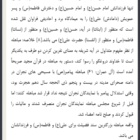
تنها فرزندانش امام حسن(ع) و امام حسين(ع) و دخترش فاطمه(س) و پسر
عمويش (دامادش) علي(ع) را به ميعادگاه برد و احاديثي فراوان نقل شده
است كه منظور از (ابنائنا) در آيه; حسن(ع) و حسين(ع) و منظور از (نسائنا)
فاطمه(س) و منظور از (انفسنا) حضرت علي(ع) مي باشد.[8] خلاصه: مباهله
از نظر مفهوم متداول در آيه شريفه به معناي نفرين كردن دو طرف به يكديگر
است تا خداوند دروغگو را رسوا كند، دستور به مباهله در قرآن مجيد صريحاً
آمده است (آل عمران: 61) مباهله پيامبر(ص) با مسيحي هاي نجران در
دامنه صحراي مدينه در بيست و پنجم ذي الحجه سال دهم هجرت بود،
وقتي استدلال پيامبر با نمايندگان نجران نتيجه نداد قرار شد مباهله كنند؛ اما
قبل از شروع مجلس مباهله نمايندگان نجران منصرف شدند و ماليات را
قبول كردند و صلح نامه امضاء شد.
واقعه مباهله بزرگترين سند فضيلت براي علي(ع) و فاطمه(س) و فرزندانشان
مي باشد.