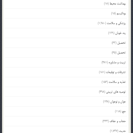
بهداشت محیط
(18)
بودائیسم
(15)
پزشکی و سلامت
(1,980)
پند خوبان
(129)
تحصیل
(62)
تحصیل
(65)
تربیت و مشاوره
(481)
تشرفات و توقیعات
(181)
تغذیه و سلامت
(156)
توصیه های تربیتی
(498)
جوان و نوجوان
(148)
حج
(118)
حجاب و عفاف
(333)
حدیث
(1,737)