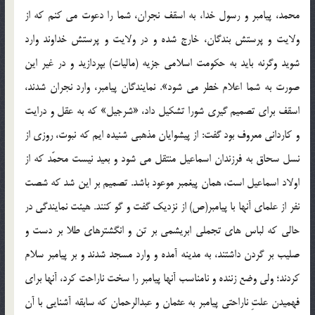
محمد، پيامبر و رسول خدا، به اسقف نجران، شما را دعوت مي كنم كه از
ولايت و پرستش بندگان، خارج شده و در ولايت و پرستش خداوند وارد
شويد وگرنه بايد به حكومت اسلامي جزيه (ماليات) بپردازيد و در غير اين
صورت به شما اعلام خطر مي شود». نمايندگان پيامبر، وارد نجران شدند،
اسقف براي تصميم گيري شورا تشكيل داد، «شرجيل» كه به عقل و درايت
و كارداني معروف بود گفت: از پيشوايان مذهبي شنيده ايم كه نبوت، روزي از
نسل سحاق به فرزندان اسماعيل منتقل مي شود و بعيد نيست محمّد كه از
اولاد اسماعيل است، همان پيغمبر موعود باشد. تصميم بر اين شد كه شصت
نفر از علماي آنها با پيامبر(ص) از نزديك گفت و گو كنند. هيئت نمايندگي در
حالي كه لباس هاي تجملي ابريشمي بر تن و انگشترهاي طلا بر دست و
صليب بر گردن داشتند، به مدينه آمده و وارد مسجد شدند و بر پيامبر سلام
كردند؛ ولي وضع زننده و نامناسب آنها پيامبر را سخت ناراحت كرد، آنها براي
فهميدن علتِ ناراحتي پيامبر به عثمان و عبدالرحمان كه سابقه آشنايي با آن