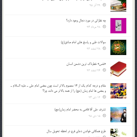
29 آذر 95
چه نظراتی در مورد دجال وجود دارد؟
28 مرداد 94
سوالات طبی و پاسخ های امام صادق(ع)
28 اسفند 93
«نفس» خطرناک ترین دشمن انسان
26 اسفند 93
مقام و درجه كدام يك از 14 معصوم بالاتر است چون بعضي امام علي ـ عليه السلام ـ
و بعضي ها امام زمان (عج) را از همه بالاتر مي دانند چرا؟
12 دی 94
تشرف علي آقا قاضي به محضر امام زمان(عج)
15 دی 95
طرح همگانی خواندن دعای فرج در لحظه تحویل سال