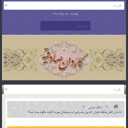
پنجشنبه , 15 مرداد 1405
اسلام شناسی
داستان كامل مباهله نجران كه بين پيامبر(ص) و مسيحيان صورت گرفت چگونه بوده است؟