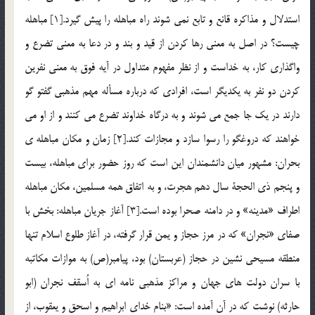
استدلال و مذاكره قانع و تابع نمي شوند راه مباهله را پيش گيرد.[1] مباهله
چيست؟ در اصل به معني رها كردن از قيد و بند و در دعا به معني تضرع و
واگذاري كار، به خداست و از نظر مفهوم متداول در آيه فوق به معني نفرين
كردن دو نفر به يكديگر است، افرادي كه درباره مسأله مهم مذهبي گفت­و گو
دارند در يك جا جمع مي شوند و به درگاه خداوند تضرع مي كنند و از او مي
خواهند كه دروغگو را رسوا سازد و مجازات كند.[2] زمان و مكان مباهله ي
بحران: مشهور ميان دانشمندان اين است كه روز حضور براي مباهله، بيست
و پنجم ذي الحجة سال دهم هجرت، و به اتفاق همه مسلمين، مكان مباهله
اطراف «مدينه» و در دامنه صحرا بوده است.[3] آغاز جريان مباهله: بخش با
صفاي «نجران» كه در مرز حجاز و يمن قرار گرفته، در آغاز طلوع اسلام تنها
منطقه مسيحي نشين در حجاز (عربستان) بود، پيامبر(ص) به موازات مكاتبه
با سران دولت هاي جهان و مراكز مذهبي نامه اي به اُسقف نجران (ابو
حارثه) نوشت كه در آن آمده است: «بنام خداي ابراهيم و اسحق و يعقوب، از