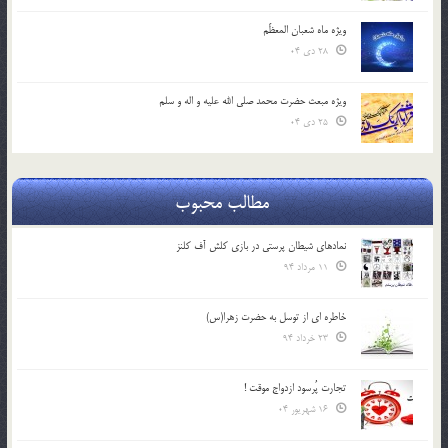
ویژه ماه شعبان المعظّم
28 دی 04
ویژه مبعث حضرت محمد صلی الله علیه و اله و سلم
25 دی 04
مطالب محبوب
نمادهای شیطان پرستی در بازی کلش آف کلنز
11 مرداد 94
خاطره ای از توسل به حضرت زهرا(س)
23 خرداد 94
تجارت پُرسود ازدواج موقت !
16 شهریور 04