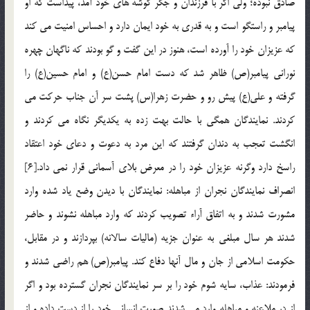
صادق نبوده؛ ولي اگر با فرزندان و جگر گوشه هاي خود آمد، پيداست كه او
پيامبر و راستگو است و به قدري به خود ايمان دارد و احساس امنيت مي كند
كه عزيزان خود را آورده است، هنوز در اين گفت و گو بودند كه ناگهان چهره
نوراني پيامبر(ص) ظاهر شد كه دست امام حسن(ع) و امام حسين(ع) را
گرفته و علي(ع) پيش رو و حضرت زهرا(س) پشت سر آن جناب حركت مي
كردند. نمايندگان همگي با حالت بهت زده به يكديگر نگاه مي كردند و
انگشت تعجب به دندان گرفتند که اين مرد به دعوت و دعاي خود اعتقاد
راسخ دارد وگرنه عزيزان خود را در معرض بلاي آسماني قرار نمي داد.[6]
انصراف نمايندگان نجران از مباهله: نمايندگان با ديدن وضع ياد شده وارد
مشورت شدند و به اتفاق آراء تصويب كردند كه وارد مباهله نشوند و حاضر
شدند هر سال مبلغي به عنوان جزيه (ماليات سالانه) بپردازند و در مقابل،
حكومت اسلامي از جان و مال آنها دفاع كند. پيامبر(ص) هم راضي شدند و
فرمودند: عذاب، سايه شوم خود را بر سر نمايندگان نجران گسترده بود و اگر
از درِ ملاعنه و مباهله وارد مي شدند صورت انساني خود را از دست داده و از