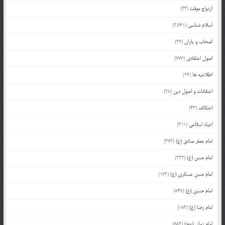
ازدواج موقت
(32)
اسلام شناسی
(2,661)
اصحاب و یاران
(37)
اصول اعتقادی
(777)
اطلاعیه ها
(26)
اعتقادات و اصول دین
(28)
اعتکاف
(43)
اعیاد اسلامی
(211)
امام جعفر صادق (ع)
(372)
امام حسن (ع)
(233)
امام حسن عسکری (ع)
(172)
امام حسین (ع)
(847)
امام رضا (ع)
(182)
امام زمان (عج)
(583)