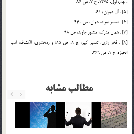
، چاپ اول، 1375، ج 7، ص 96.
[5] . آل عمران/ 61.
[6] . تفسير نمونه، همان، ص 440.
[7] . همان مدرك، منشور جاويد، ص 98.
[8] . فخر رازي، تفسير كبير، ج 8، ص 85؛ و زمخشري، الكشاف، ادب
الحوزه، ج 1، ص 369.
مطالب مشابه