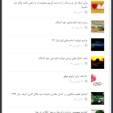
براي اينكه دل پدر و مادر را به دست آوريم و هميشه از ما راضي باشند چكار بايد
بكنيم؟
23 تیر 95
زیارت نامه امام صادق علیه السلام
28 مرداد 95
مراسم شهادت امام صادق (ع) سال 93
10 فروردین 94
جذب کمک های مردمی موکب امام علی علیه السلام
11 شهریور 96
50 نکته برای ازدواج موفق
16 فروردین 94
اجتماع عظیم صادقیون در آستان مقدس امامزاده سید جلال الدین اشرف سال 1396
29 تیر 96
احادیث معصومین درباره ترک نماز و سهل انگاری در نماز