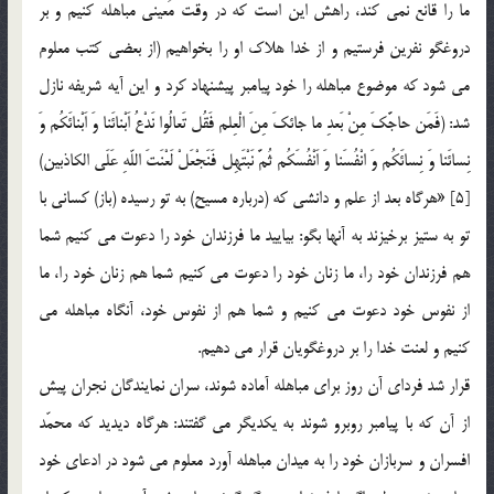
ما را قانع نمي كند، راهش اين است كه در وقت مُعيني مباهله كنيم و بر
دروغگو نفرين فرستيم و از خدا هلاك او را بخواهيم (از بعضي كتب معلوم
مي شود كه موضوع مباهله را خود پيامبر پيشنهاد كرد و اين آيه شريفه نازل
شد: (فَمَن حاجَّكَ مِنْ بَعدِ ما جائكَ مِنَ الْعِلم فَقُل تَعالُوا نَدْعُ اَبْنائَنا وَ اَبْنائَكُم وَ
نِسائَنا وَ نِسائَكُم وَ انْفُسَنا وَ اَنْفُسَكُم ثُمَّ نَبْتَهِل فَنَجْعَلْ لَعْنَتَ اللّهِ عَلَي الكاذبين)
[5] «هرگاه بعد از علم و دانشي كه (درباره مسيح) به تو رسيده (باز) كساني با
تو به ستيز برخيزند به آنها بگو: بياييد ما فرزندان خود را دعوت مي كنيم شما
هم فرزندان خود را، ما زنان خود را دعوت مي كنيم شما هم زنان خود را، ما
از نفوس خود دعوت مي كنيم و شما هم از نفوس خود، آنگاه مباهله مي
كنيم و لعنت خدا را بر دروغگويان قرار مي دهيم.
قرار شد فرداي آن روز براي مباهله آماده شوند، سران نمايندگان نجران پيش
از آن كه با پيامبر روبرو شوند به يكديگر مي گفتند: هرگاه ديديد كه محمّد
افسران و سربازان خود را به ميدان مباهله آورد معلوم مي شود در ادعاي خود