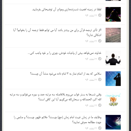
لطفا در زمينه اهميت شب‌زنده‌داري وموانع آن توضيحاتي بفرماييد.
2 اسفند 96
اگر تأثير ترجمه قرآن براي من بيشتر باشد آيا مي توانم فقط ترجمه آن را بخوانم؟ آيا
اشكالي ندارد؟
2 اسفند 96
خداوند نمي‌خواهد بيش از واجبات خودش، چيزي را بر خود واجب كني…
2 اسفند 96
سلامي كه بعد از اتمام نماز به 3 امام داده مي‌شود منشأ آن چيست؟
2 اسفند 96
وقتي شب‌ها به بستر خواب مي‌روم بلافاصله سه مرتبه حمد و سوره مي‌خوانم و سه مرتبه
الله اكبر، الحمدالله و سبحان‌الله مي‌گويم آيا اين كافي است؟
2 اسفند 96
وظايف ما در زمان غيبت امام زمان (عج) چيست؟ علائم ظهور چيست؟ و منابعي را
جهت مطالعه معرفي نماييد؟
2 اسفند 96