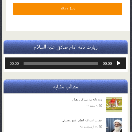
زیارت نامه امام صادق علیه السلام
پخش‌کننده
00:00
00:00
صوت
مطالب مشابه
ویژه نامه ماه مبارک رمضان
9 اسفند 03
حضرت آیت الله العظمی نوری همدانی
18 اردیبهشت 98