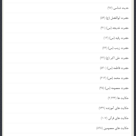
حدیث شناسی
(97)
حضرت ابوالفضل (ع)
(54)
حضرت خدیجه (س)
(41)
حضرت رقیه (س)
(13)
حضرت زینب (س)
(66)
حضرت علی اکبر (ع)
(23)
حضرت فاطمه (س)
(530)
حضرت محمد (ص)
(613)
حضرت معصومه (س)
(45)
حکایت ها
(2,244)
حکایت های آموزنده
(749)
حکایت های قرآنی
(107)
حکایت های معصومین
(838)