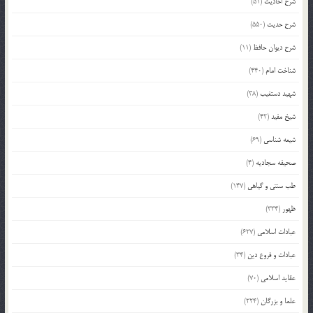
شرح احادیث
(51)
شرح حدیث
(550)
شرح دیوان حافظ
(11)
شناخت امام
(440)
شهید دستغیب
(38)
شیخ مفید
(42)
شیعه شناسی
(69)
صحیفه سجادیه
(4)
طب سنتی و گیاهی
(147)
ظهور
(334)
عبادات اسلامی
(627)
عبادات و فروع دین
(34)
عقاید اسلامی
(70)
علما و بزرگان
(224)