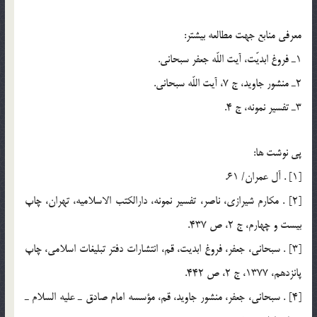
معرفي منابع جهت مطالعه بيشتر:
1ـ فروغ ابديّت، آيت اللّه جعفر سبحاني.
2ـ منشور جاويد، ج 7، آيت اللّه سبحاني.
3ـ تفسير نمونه، ج 4.
پي نوشت ها:
[1] . آل عمران/ 61.
[2] . مكارم شيرازي، ناصر، تفسير نمونه، دارالكتب الاسلاميه، تهران، چاپ
بيست و چهارم، ج 2، ص 437.
[3] . سبحاني، جعفر، فروغ ابديت، قم، انتشارات دفتر تبليغات اسلامي، چاپ
پانزدهم، 1377، ج 2، ص 442.
[4] . سبحاني، جعفر، منشور جاويد، قم، مؤسسه امام صادق ـ عليه السلام ـ