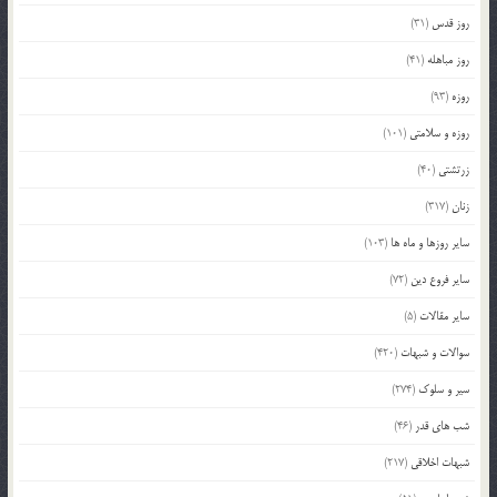
روز قدس
(31)
روز مباهله
(41)
روزه
(93)
روزه و سلامتی
(101)
زرتشتی
(40)
زنان
(317)
سایر روزها و ماه ها
(103)
سایر فروع دین
(72)
سایر مقالات
(5)
سوالات و شبهات
(420)
سیر و سلوک
(274)
شب های قدر
(46)
شبهات اخلاقی
(217)