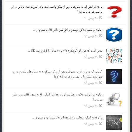
با چه شرايطي امر به معروف و نهي از منکر واجب است، و در صورت عدم توانايي بر امر
به معروف چه بايد کرد؟
29 بهمن 96
چگونه بر مسير زندگي دوستان و اطرافيان تاثير گذار باشيم و از …
29 بهمن 96
مدتي است كه دو برادر كوچكترم (14 و 21 ساله) با گرفتن چند CD …
29 بهمن 96
كساني كه در برابر امر به معروف و نهي از منكر مي گويند به شما ربطي ندارد و به زور
نمي شود انسان را به بهشت برد، چه بايد كرد؟
28 بهمن 96
چگونه مي توانيم علاوه بر هدايت خود به هدايت كساني كه به سوي غفلت مي روند،
بپردازيم؟
28 بهمن 96
با توجه به اينكه اينجانب با دانشجويان اهل سنت روبرو مي‎شوم، …
28 بهمن 96