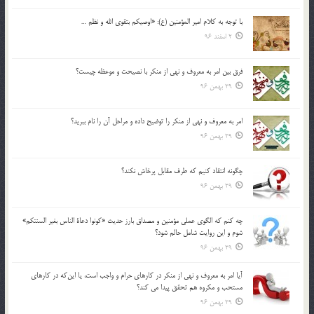
با توجه به كلام امير المؤمنين (ع): «اوصيكم بتقوي الله و نظم …
2 اسفند 96
فرق بين امر به معروف و نهي از منكر با نصيحت و موعظه چيست؟
29 بهمن 96
امر به معروف و نهي از منكر را توضيح داده و مراحل آن را نام ببريد؟
29 بهمن 96
چگونه انتقاد كنيم كه طرف مقابل پرخاش نكند؟
29 بهمن 96
چه كنم كه الگوي عملي مؤمنين و مصداق بارز حديث «كونوا دعاة الناس بغير السنتكم»
شوم و اين روايت شامل حالم شود؟
29 بهمن 96
آيا امر به معروف و نهي از منكر در كارهاي حرام و واجب است، يا اين‌كه در كارهاي
مستحب و مكروه هم تحقق پيدا مي كند؟
29 بهمن 96