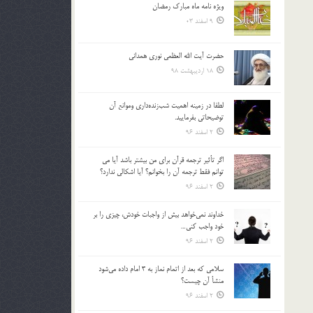
ویژه نامه ماه مبارک رمضان
بالا
9 اسفند 03
و
پایین
استفاده
حضرت آیت الله العظمی نوری همدانی
کنید.
18 اردیبهشت 98
لطفا در زمينه اهميت شب‌زنده‌داري وموانع آن
توضيحاتي بفرماييد.
2 اسفند 96
اگر تأثير ترجمه قرآن براي من بيشتر باشد آيا مي
توانم فقط ترجمه آن را بخوانم؟ آيا اشكالي ندارد؟
2 اسفند 96
خداوند نمي‌خواهد بيش از واجبات خودش، چيزي را بر
خود واجب كني…
2 اسفند 96
سلامي كه بعد از اتمام نماز به 3 امام داده مي‌شود
منشأ آن چيست؟
2 اسفند 96