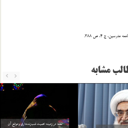
الب مشابه
خواهد بيش از واجبات خودش، چيزي را
سلامي كه بعد از اتمام نماز به 3 امام داده مي‌شود منشأ