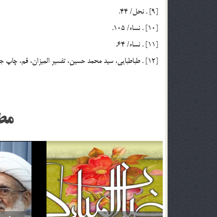
[9] . نحل/ 44.
[10] . نساء/ 105.
[11] . نساء/ 64.
[12] . طباطبايي، سيد محمد حسين، تفسير الميزان، قم، چاپ جامعه مدرسين، ج 4، ص 388.
مط
اگر تأثير ترجمه قرآن براي من بيشتر باشد آيا مي توانم
خداوند نمي‌