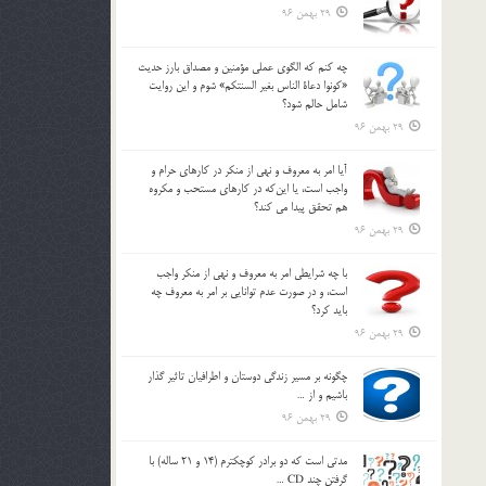
29 بهمن 96
چه كنم كه الگوي عملي مؤمنين و مصداق بارز حديث
«كونوا دعاة الناس بغير السنتكم» شوم و اين روايت
شامل حالم شود؟
29 بهمن 96
آيا امر به معروف و نهي از منكر در كارهاي حرام و
واجب است، يا اين‌كه در كارهاي مستحب و مكروه
هم تحقق پيدا مي كند؟
29 بهمن 96
با چه شرايطي امر به معروف و نهي از منکر واجب
است، و در صورت عدم توانايي بر امر به معروف چه
بايد کرد؟
29 بهمن 96
چگونه بر مسير زندگي دوستان و اطرافيان تاثير گذار
باشيم و از …
29 بهمن 96
مدتي است كه دو برادر كوچكترم (14 و 21 ساله) با
گرفتن چند CD …