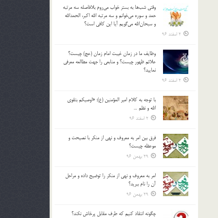
وقتي شب‌ها به بستر خواب مي‌روم بلافاصله سه مرتبه
حمد و سوره مي‌خوانم و سه مرتبه الله اكبر، الحمدالله
و سبحان‌الله مي‌گويم آيا اين كافي است؟
2 اسفند 96
وظايف ما در زمان غيبت امام زمان (عج) چيست؟
علائم ظهور چيست؟ و منابعي را جهت مطالعه معرفي
نماييد؟
2 اسفند 96
با توجه به كلام امير المؤمنين (ع): «اوصيكم بتقوي
الله و نظم …
2 اسفند 96
فرق بين امر به معروف و نهي از منكر با نصيحت و
موعظه چيست؟
29 بهمن 96
امر به معروف و نهي از منكر را توضيح داده و مراحل
آن را نام ببريد؟
29 بهمن 96
چگونه انتقاد كنيم كه طرف مقابل پرخاش نكند؟