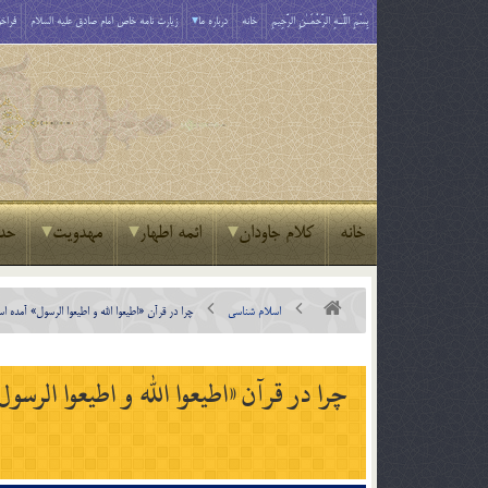
بِسْمِ اللَّـهِ الرَّحْمَـٰنِ الرَّحِيمِ
خانه
درباره ما
زیارت نامه خاص امام صادق علیه السلام
فراخو
خانه
کلام جاودان
ائمه اطهار
مهدویت
حد
اسلام شناسی
چرا در قرآن «اطيعوا الله و اطيعوا الرسول» آمده
چرا در قرآن «اطيعوا الله و اطيعوا الر