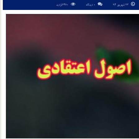
23 شهریور 94
0 دیدگاه
2470بازدید