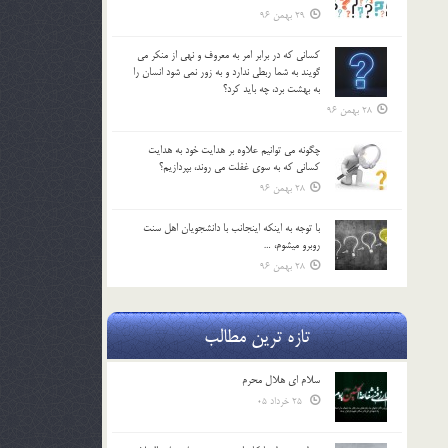
29 بهمن 96
كساني كه در برابر امر به معروف و نهي از منكر مي
گويند به شما ربطي ندارد و به زور نمي شود انسان را
به بهشت برد، چه بايد كرد؟
28 بهمن 96
چگونه مي توانيم علاوه بر هدايت خود به هدايت
كساني كه به سوي غفلت مي روند، بپردازيم؟
28 بهمن 96
با توجه به اينكه اينجانب با دانشجويان اهل سنت
روبرو مي‎شوم، …
28 بهمن 96
تازه ترین مطالب
سلام ای هلال محرم
25 خرداد 05