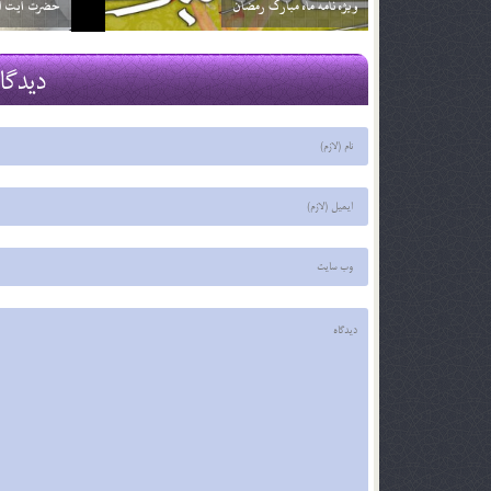
فقط ترجمه آن را بخوانم؟ آيا اشكالي ندارد؟
2 اسفند 96
2 اسفند 96
دیدگا