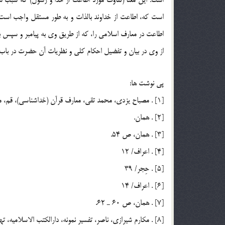
است که، اطاعت از خداوند بالذات و به طور مستقل واجب است؛ و
اطاعت در معارف اسلامي را، که از طريق وي به پيامبر و سپس به
از وي در بيان و تفضيل احکام کلي و نظريات آن حضرت در ب
پي نوشت ها:
[1] . مصباح يزدي، محمد تقي، معارف قرآن (خداشناسي)، قم، موسسه آموزشي و پژوهشي امام خميني، چاپ اول، 1376ش، ص 49.
[2] . همان.
[3] . همان، ص 54.
[4] . اعراف/ 12
[5] . حِجر/ 39
[6] . اعراف/ 14
[7] . همان، ص 60 ـ 62.
[8] . مكارم شيرازي، ناصر، تفسير نمونه، دارالكتب الاسلاميه، تهران، ج 3، ص 435.