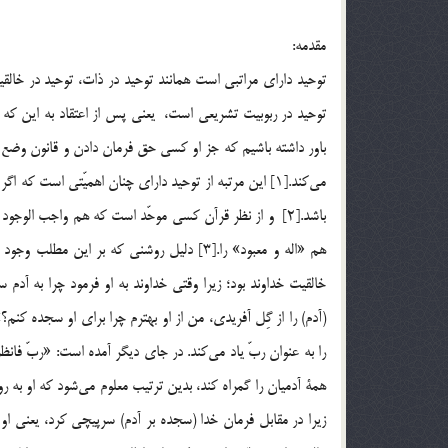
مقدمه:
توحيد دارای مراتبی است همانند توحید در ذات، توحید در خالق
توحید در ربوبیت تشريعي است، يعني پس از اعتقاد به اين كه آ
باور داشته باشيم که جز او كسي حق فرمان دادن و قانون وضع كرد
مي‌كند.[1] اين مرتبه از توحيد داراي چنان اهميّتي است ك
باشد.[2] و از نظر قرآن كسي موحّد است كه هم واجب الوجو
هم «اله و معبود» را.[3] دليل روشني كه بر اي
همة آدميان را گمراه کند، بدين ترتيب معلوم مي‌شود که او به 
زيرا در مقابل فرمان خدا (سجده بر آدم) سرپيچي كرد، يعني ا