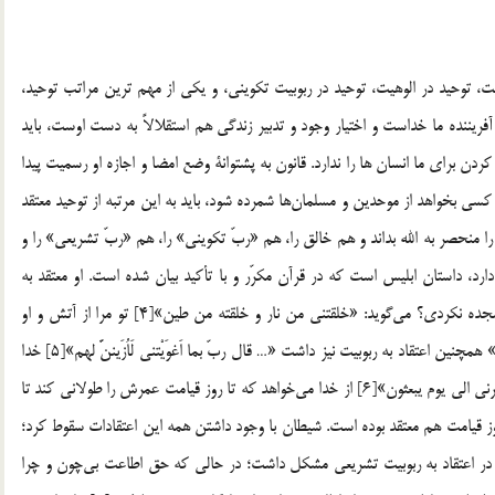
یت، توحید در الوهیت، توحید در ربوبیت تکوینی، و یکی از مهم ترین مراتب توحید،
فريننده ما خداست و اختيار وجود و تدبير زندگي هم استقلالاً به دست اوست، بايد
ن براي ما انسان ها را ندارد. قانون به پشتوانة وضع امضا و اجازه او رسميت پيدا
ه اگر كسي بخواهد از موحدين و مسلمان‌ها شمرده شود، بايد به اين مرتبه از توحيد معتقد
د را منحصر به الله بداند و هم خالق را، هم «ربّ تكويني» را، هم «ربّ تشريعي» را و
ن مطلب وجود دارد، داستان ابليس است كه در قرآن مكرّر و با تأکيد بيان شده است. او معتقد به
خالقيت خداوند بود؛ زيرا وقتي خداوند به او فرمود چرا به آدم سجده نکردي؟ مي‌گويد: «خلقتني من نار و خلقته من طين»[4] تو مرا از آتش و او
(آدم) را از گِل آفريدي، من از او بهترم چرا براي او سجده کنم؟» همچنين اعتقاد به ربوبيت نيز داشت «… قال ربّ بما اَغوَيْتني لَاُزَيننَّ لهم»[5] خدا
را به عنوان ربّ ياد مي‌كند. در جاي ديگر آمده است: «ربّ فانظرني الي يوم يبعثون»[6] از خدا مي‌‌خواهد که تا روز قيامت عمرش را طولاني كند تا
روز قيامت هم معتقد بوده است. شيطان با وجود داشتن همه اين اعتقادات سقوط کرد؛
و در اعتقاد به ربوبيت تشريعي مشكل داشت؛ در حالي که حق اطاعت بي‌چون و چرا