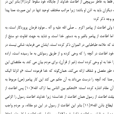
مال خداست وقتي امر مي‌كند بايد اطاعت شود؛ در نتيجه ابليس فقط به خاطر سرپيچي از اطاعت خداوند از جايگاه خود سقوط کرد.[7] بنابر اين در
ان بايد به اذن او باشد؛ زيرا مراتب مختلف توحيد تنها در اين صورت معنا پيدا
و وجه ذکر کرد:
ي اطاعت از پيامبر اكرم ـ صلّي الله عليه و آله ـ مولود فرمان پروردگار است، به
ما اطاعت از پيامبر بالغير و به دستور خدا است. و شايد به جهت تفاوت دو سنخ از
عوا تکرار شده است.[8] دوم: وجهی است که علامه طباطبایی در المیزان ذکر کرده است، ايشان مي فرمايد: شكي نيست در
شريفه 59 سوره نساء) از اطاعت خود اطاعت در آنچه را كه وحي كرده و از طريق رسولش به ما رسيده است، اراده
ا خدا به او وحي كرده است (غير از قرآن)، براي مردم بيان مي كند. به مقتضاي اين
 طور مفصل و شفاف ارائه مي‌كند، همان‌گونه كه خدا فرموده است: «و انزلنا اليك
[9] دوم مقام رأي و نظر؛ بدين معنا که: آنچه را درست مي‌داند به آن حكم مي كند اين کار پيامبر (ص) مربوط به
مقام حكومت و قضاوت حضرت مي‌شود، چنانکه آيه شريفه به آن مقام اشاره کرده است: «لتحكم بين الناس بما اراك الله»[10] پس اطاعت از
قيقت اطاعت از رسول همان اطاعت از خداست؛ زيرا خداوند اطاعت رسول را الزامي
كرده است، همان گونه كه مي‌فرمايد:«ما أرسلنا من رسول الاّ ليطاع باذن الله»؛[11] بنابر اين اطاعت از رسول در اين دو مقاله، بر مردم واجب
است. اين معنا (تفاوت مورد اطاعت از خدا و رسول) كه سبب شده است تا امر به اطاعت تكرار شود.[12] پس تکرار واژه اطاعت اولا، بدان لحاظ