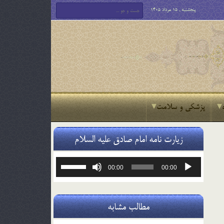
پنجشنبه , 15 مرداد 1405
پزشکی و سلامت
زیارت نامه امام صادق علیه السلام
پخش‌کننده
برای
00:00
00:00
صوت
افزایش
یا
کاهش
صدا
مطالب مشابه
از
کلیدهای