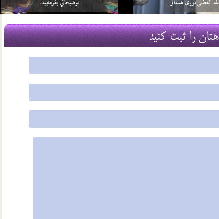
بر خود واجب كني…
آن چيست؟
2 اسفند 96
هتان را ثبت کنید