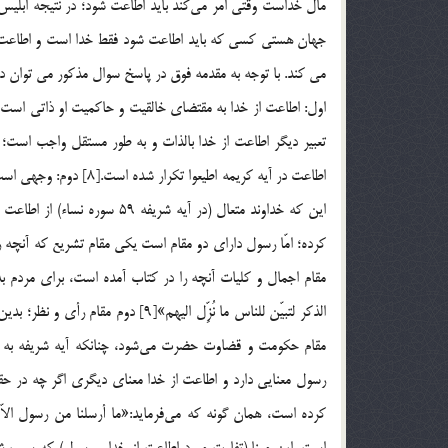
جهان هستي کسي که بايد اطاعت شود فقط خدا است و اطاعت ديگر
مي کند. با توجه به مقدمه فوق در پاسخ سوال مذکور می توان د
اول: اطاعت از خدا به مقتضاي خالقيت و حاكميت او ذاتی است؛ ول
تعبير ديگر اطاعت از خدا بالذات و به طور مستقل واجب است؛ ا
اطاعت در آیه کریمه اطی
اين كه خداوند متعال (در آيه 
کرده؛ امّا رسول داراي دو مقام است يكي مقام تشريع که آنچه ر
مقام اجمال و کليات آنچه را در كتاب آمده است، براي مردم به
الذكر لتبيّن للناس ما نُزِّل اليهم»
رسول معنايي دارد و اطاعت از خدا معناي ديگري اگر چه در ح