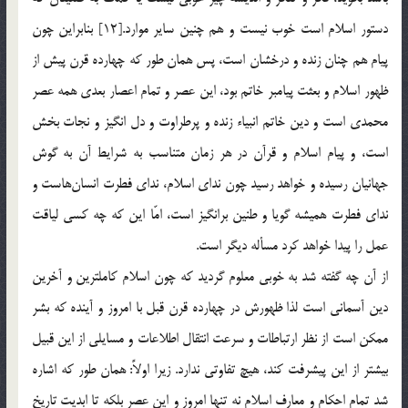
دستور اسلام است خوب نيست و هم چنين ساير موارد.[12] بنابراين چون
پيام هم چنان زنده و درخشان است، پس همان طور كه چهارده قرن پيش از
ظهور اسلام و بعثت پيامبر خاتم بود، اين عصر و تمام اعصار بعدي همه عصر
محمدي است و دين خاتم انبياء زنده و پرطراوت و دل انگيز و نجات بخش
است، و پيام اسلام و قرآن در هر زمان متناسب به شرايط آن به گوش
جهانيان رسيده و خواهد رسيد چون نداي اسلام، نداي فطرت انسان‌هاست و
نداي فطرت هميشه گويا و طنين برانگيز است، امّا اين كه چه كسي لياقت
عمل را پيدا خواهد كرد مسأله ديگر است.
از آن چه گفته شد به خوبي معلوم گرديد كه چون اسلام كاملترين و آخرين
دين آسماني است لذا ظهورش در چهارده قرن قبل با امروز و آينده كه بشر
ممكن است از نظر ارتباطات و سرعت انتقال اطلاعات و مسايلي از اين قبيل
بيشتر از اين پيشرفت كند، هيچ تفاوتي ندارد. زيرا اولاً: همان طور كه اشاره
شد تمام احكام و معارف اسلام نه تنها امروز و اين عصر بلكه تا ابديت تاريخ