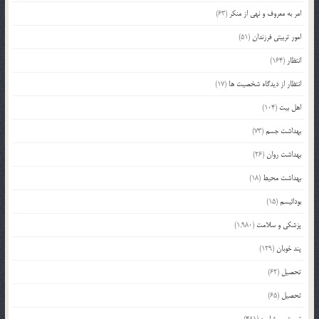
امر به معروف و نهی از منکر
(63)
امور تربیتی فرزندان
(51)
انتظار
(164)
انتظار از دیدگاه شخصیت ها
(17)
اهل بیت
(104)
بهداشت جسم
(73)
بهداشت روان
(26)
بهداشت محیط
(18)
بودائیسم
(15)
پزشکی و سلامت
(1,980)
پند خوبان
(129)
تحصیل
(62)
تحصیل
(65)
تربیت و مشاوره
(481)