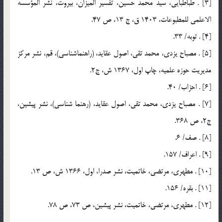
[3] . طباطبايي، سيد محمد حسين، تفسير الميزان، بيروت، نشر المؤسسه
الاعلمي للمطبوعات، 1403 ق، ج 13، ص 47.
[4] . توبه/ 33.
[5] . مصباح يزدي، محمد تقي، اصول عقايد، (راهنماشناسي)، قم، نشر مركز
مديريت حوزه علميه، چاپ اول، 1367 ش، ج2.
[6] . احزاب/ 40.
[7] . مصباح يزدي، محمد تقي، اصول عقايد، (رهنما شناسي)، نشر پيشين،
ج2، ص 368.
[8] . صف/ 6.
[9] . اعراف/ 157.
[10] . مطهري، مرتضي، خاتميت، نشر صدرا، اول، 1366 ش، ص 13.
[11] . بقره/ 156.
[12] . مطهري، مرتضي، خاتميت، نشر پيشين، ص 73، ص 78.