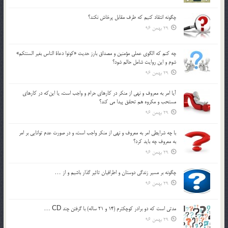
چگونه انتقاد كنيم كه طرف مقابل پرخاش نكند؟
29 بهمن 96
چه كنم كه الگوي عملي مؤمنين و مصداق بارز حديث «كونوا دعاة الناس بغير السنتكم»
شوم و اين روايت شامل حالم شود؟
29 بهمن 96
آيا امر به معروف و نهي از منكر در كارهاي حرام و واجب است، يا اين‌كه در كارهاي
مستحب و مكروه هم تحقق پيدا مي كند؟
29 بهمن 96
با چه شرايطي امر به معروف و نهي از منکر واجب است، و در صورت عدم توانايي بر امر
به معروف چه بايد کرد؟
29 بهمن 96
چگونه بر مسير زندگي دوستان و اطرافيان تاثير گذار باشيم و از …
29 بهمن 96
مدتي است كه دو برادر كوچكترم (14 و 21 ساله) با گرفتن چند CD …
29 بهمن 96