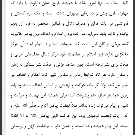
ثانياً، اسلام نه تنها امروز بلكه تا هميشه تاريخ همان طراوت را دارد كه
چهارده قرن پيش و در زمان ظهورش داشته است و يك ذره كاهش و
فروكشي در آيات قرآن و معارف زلال و قوانين منحصر به فرد آن پديد
نيامده و تا ابد پديد نمي‌آيد، سرّ زنده بودن اسلام و احكام دين پيامبر خاتم به
گفته برخي بزرگان اين است كه: تعليمات اسلام در تمام ابعاد آن هرگز
جايگزين ندارد، زيرا اسلام در تعليمات خود هرگز دنبال هدف‌هاي جزيي و
موقت براي بشر نرفته است، چون اهداف جزئي و موقت بشر بستگي به زمان
و مكان دارد. هر گاه شرايط زماني و مكاني تغيير كرد احكام و اهداف نيز
تغيير مي‌كند، اولاً اگر يك حركت و نهضتي بر اساس اهداف نامحدود پايه
ريزي شود هر اندازه بشر پيشرفت كند، براي هميشه اين نهضت و حركت و
تعليم و پيام مي‌تواند زنده بماند. مثلاً نهضت پيامبر اكرم ـ صلّي الله عليه و
آله ـ يك نهضت توحيدي بود، اين حركت الهي پيامش «لا اله الا الله»
است، اين پيام هميشه زنده است، و همان طور با جاهليت كهن و پرستش