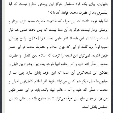
بنابراين، براي يك فرد مسلمان هرگز اين پرسش مطرح نيست كه آيا
پيغمبري بعد از حضرت محمد خواهد آمد يا نه؟
امّا بايد توجه داشت كه اين حرف كه خاتميت حضرت محمد ترديد بردار و
پرسش بردار نيست، هرگز به آن معنا نيست كه پس بحث علمي هم نياز
نيست و نبايد در اين باره از نظر علمي بحث شود.[10] ج. پاسخ پرسش
سوم: اولاً بايد گفت از اين كه چون اسلام و حضرت محمد در اين عصر
ظهور نكرده، نمي‌توان اين نتيجه را گرفت كه اسلام دين كامل و حضرت
محمد ـ صلّي الله عليه و آله ـ خاتم انبيا خواهد بود، زيرا روشن‌ترين دليل بر
بطلان اين نتيجه‌گيري آن است كه اين حرف پايان ندارد چون بعد از
ميليون‌ها سال ديگر هم كسي مي‌تواند بگويد اگر اسلام كامل‌ترين اديان و
محمد ـ صلّي الله عليه و آله ـ خاتم انبياء باشد، بايد در اين عصر ظهور
مي‌نمود. و همين طور اين حرف مي‌تواند تا ابد مطرح باشد در حالي كه اين
تسلسل باطل است.