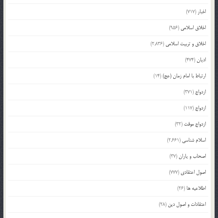
اخبار
(717)
اخلاق اسلامی
(956)
اخلاق و تربیت اسلامی
(2,836)
ادیان
(474)
ارتباط با امام زمان (عج)
(14)
ازدواج
(371)
ازدواج
(117)
ازدواج موقت
(32)
اسلام شناسی
(2,661)
اصحاب و یاران
(37)
اصول اعتقادی
(777)
اطلاعیه ها
(26)
اعتقادات و اصول دین
(28)