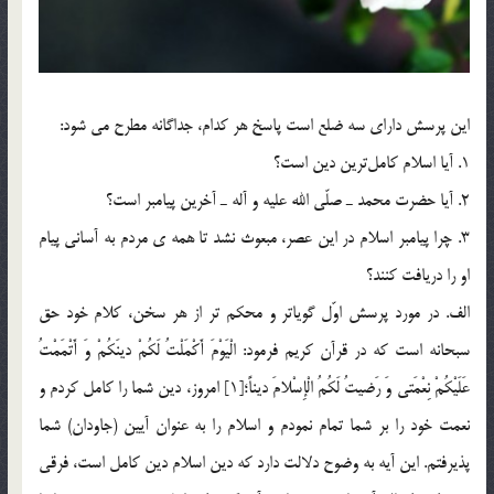
اين پرسش داراي سه ضلع است پاسخ هر كدام، جداگانه مطرح مي شود:
1. آيا اسلام كامل‎ترين دين است؟
2. آيا حضرت محمد ـ صلّي الله عليه و آله ـ آخرين پيامبر است؟
3. چرا پيامبر اسلام در اين عصر، مبعوث نشد تا همه ي مردم به آساني پيام
او را دريافت كنند؟
الف. در مورد پرسش اوّل گوياتر و محكم تر از هر سخن، كلام خود حق
سبحانه است كه در قرآن كريم فرمود: الْيَوْمَ أَكْمَلْتُ لَكُمْ دينَكُمْ وَ أَتْمَمْتُ
عَلَيْكُمْ نِعْمَتي‏ وَ رَضيتُ لَكُمُ الْإِسْلامَ ديناً؛[1] امروز، دين شما را كامل كردم و
نعمت خود را بر شما تمام نمودم و اسلام را به عنوان آيين (جاودان) شما
پذيرفتم. اين آيه به وضوح دلالت دارد که دین اسلام دین کامل است، فرقی