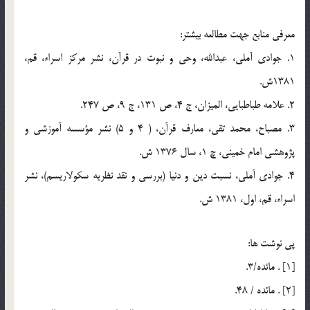
معرفي منابع جهت مطالعه بيشتر:
1. جوادي آملي، عبدالله، وحي و نبوت در قرآن، نشر مركز اسراء، قم،
1381ش.
2. علامه طباطبايي، الميزان، ج 4، ص 131، ج 9، ص 247.
3. مصباح، محمد تقي، معارف قرآن، ( 4 و 5) نشر مؤسسه آموزشي و
پژوهشي امام خميني، چ 1، سال 1376 ش.
4. جوادي آملي، نسبت دين و دنيا (بررسي و نقد نظريه سكولاريسم)، نشر
اسراء، قم، اول، 1381 ش.
پي نوشت ها:
[1] . مائده/3.
[2] . مائده / 48.