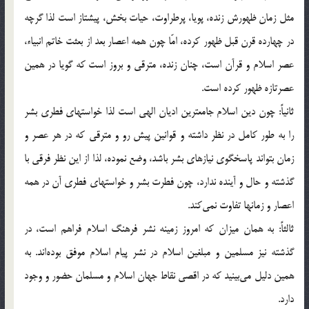
مثل زمان ظهورش زنده، پويا، پرطراوت، حيات بخش، پيشتاز است لذا گرچه
در چهارده قرن قبل ظهور كرده، امّا چون همه اعصار بعد از بعثت خاتم انبياء،
عصر اسلام و قرآن است، چنان زنده، مترقي و بروز است كه گويا در همين
عصرتازه ظهور كرده است.
ثانياً: چون دين اسلام جامعترين اديان الهي است لذا خواستهاي فطري بشر
را به طور كامل در نظر داشته و قوانين پيش رو و مترقي كه در هر عصر و
زمان بتواند پاسخگوي نيازهاي بشر باشد، وضع نموده‌، لذا از اين نظر فرقي با
گذشته و حال و آينده ندارد، چون فطرت بشر و خواستهاي فطري آن در همه
اعصار و زمانها تفاوت نمي‌كند.
ثالثاً: به همان ميزان كه امروز زمينه نشر فرهنگ اسلام فراهم است، در
گذشته نيز مسلمين و مبلغين اسلام در نشر پيام اسلام موفق بوده‌اند. به
همين دليل مي‌بينيد كه در اقصي نقاط جهان اسلام و مسلمان حضور و وجود
دارد.