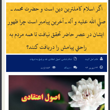
اگر اسلام كاملترين دين است و حضرت محمد ـ
صلّي الله عليه و آله ـ آخرين پيامبر است چرا ظهور
ايشان در عصر حاضر تحقق نيافت تا همه مردم به
راحتي پيامش را دريافت كنند؟
خادم اهل البیت
اسلام شناسی
,
اصول اعتقادی
,
نقد و پاسخ به شبهات
24 شهریور 94
0 دیدگاه
1553بازدید