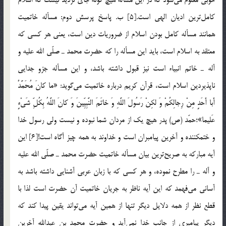
كامل‌ترين اديان الهي است.[5] ب. پاسخ پرسش دوم: مسأله خاتميت
همانند مسأله كامل بودن اسلام از ضروريات دين است، يعني هر كسي كه
معتقد به اسلام است، بايد اين مسأله را كه حضرت محمد ـ صلّي الله عليه و
آله ـ خاتم انبياء است نيز قبول داشته باشد، و اين مسأله جزو جدايي
ناپذيردين اسلام است، قرآن كريم درباره خاتميت مي‌گويد: «ما كانَ مُحَمَّدٌ
أَبا أَحَدٍ مِنْ رِجالِكُمْ وَ لكِنْ رَسُولَ اللَّهِ وَ خاتَمَ النَّبِيِّينَ وَ كانَ اللَّهُ بِكُلِّ شَيْ‏ءٍ
عَليما»؛حمّد (ص) پدر هيچ يك از مردان شما نبوده و نيست ولى رسول خدا
و ختم‏كننده و آخرين پيامبران است و خداوند به همه چيز آگاه است![6] اين
آيه مباركه به صريح‌ترين بيان مسأله خاتميت حضرت محمد ـ صلّي الله عليه
و آله ـ را مطرح نموده، و هر كسي كه با زبان عربي آشنايي داشته باشد به
آساني مي‌فهمد كه اين آيه ناظر به جريان خاتميت آن حضرت است لذا با
قطع نظر از همه دلايل ديگر تنها از همين آيه مي‌تواند يقين پيدا كند كه
ديگر پيامبري از جانب خدا نمي‌آيد و حضرت محمد بن عبدالله آخرين