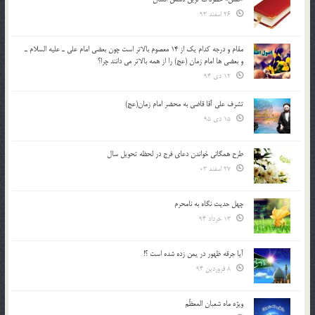
26 اسفند 93
مقام و درجه كدام يك از 14 معصوم بالاتر است چون بعضي امام علي ـ عليه السلام ـ
و بعضي ها امام زمان (عج) را از همه بالاتر مي دانند چرا؟
12 دی 94
تشرف علي آقا قاضي به محضر امام زمان(عج)
15 دی 95
طرح همگانی خواندن دعای فرج در لحظه تحویل سال
27 اسفند 03
چهل حدیث نگاه به نامحرم
13 خرداد 94
آیا جرقه ظهور در یمن زده شده است ؟!
8 فروردین 94
ویژه ماه شعبان المعظّم