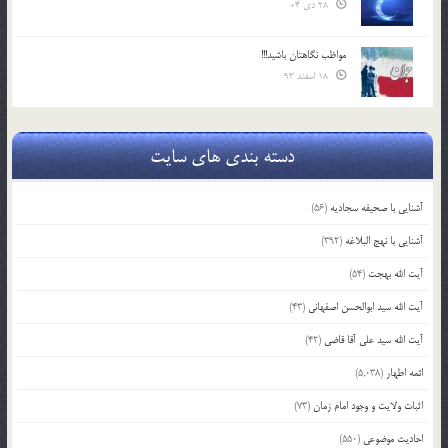
28 دی 04
مواظب نگاهتان باشید!!!
18 اسفند 93
دسته بندی های سایت
آشنایی با صحیفه سجادیه
(56)
آشنایی با نهج البلاغه
(392)
آیت الله بهجت
(54)
آیت الله سید ابوالحسن اصفهانی
(43)
آیت الله سید علی آقا قاضی
(42)
ائمه اطهار
(5,038)
اثبات ولایت و وجود امام زمان
(73)
احادیث موضوعی
(550)