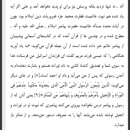
آله ـ نه تنها ترديد بلكه پرسش نيز براي او پديد نخواهد آمد. و حتي اگر آيه
ياد شده هم نبود، خاتميت فطرت محمد جزء ‌ضروريات دين اسلام بود. چون
در آيات متعدد مسأله خاتميت حضرت پيامبر اسلام ـ صلّي الله عليه و آله ـ
مطرح شده و در چندين جا از قرآن آمده كه در كتاب‌هاي آسماني پيشينيان
از پيامبر خاتم خبر داده شده است از آن جمله قرآن مي‌گويد: «به ياد آوريد
هنگامي را كه عيسي فرزند مريم گفت: اي فرزندان اسرائيل من فرستاده خدا
به سوي شما و تصديق كنندة كتابي به نام تورات هستم و بشارت دهنده‌ام به
آمدن رسولي كه پس از من مي‌آيد و نام او احمد است.[8] و در جاي ديگر
مي‌گويد: الَّذينَ يَتَّبِعُونَ الرَّسُولَ النَّبِيَّ الْأُمِّيَّ الَّذي يَجِدُونَهُ مَكْتُوباً عِنْدَهُمْ فِي
التَّوْراةِ وَ الْإِنْجيلِ يَأْمُرُهُمْ بِالْمَعْرُوفِ وَ يَنْهاهُمْ عَنِ الْمُنْكَر»؛[9] يعني آنان كه از
رسول و پيامبر درس نخوانده پيروي مي‌كنند پيامبري كه نبوت او در تورات و
انجيل نوشته شده مي‌يابند آنها را به معروف دستور مى‏دهد، و از منكر باز
ميدارد.