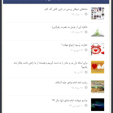
نمادهای شیطان پرستی در بازی کلش آف کلنز
11 مرداد 94
خاطره ای از توسل به حضرت زهرا(س)
23 خرداد 94
تجارت پُرسود ازدواج موقت !
16 شهریور 04
براي اينكه دل پدر و مادر را به دست آوريم و هميشه از ما راضي باشند چكار بايد
بكنيم؟
23 تیر 95
زیارت نامه امام صادق علیه السلام
28 مرداد 95
مراسم شهادت امام صادق (ع) سال 93
10 فروردین 94