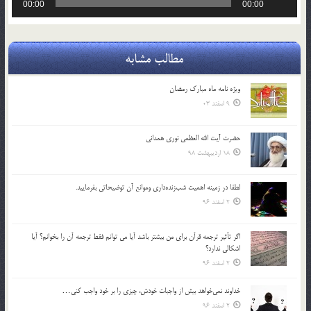
00:00
00:00
صوت
مطالب مشابه
ویژه نامه ماه مبارک رمضان
9 اسفند 03
حضرت آیت الله العظمی نوری همدانی
18 اردیبهشت 98
لطفا در زمينه اهميت شب‌زنده‌داري وموانع آن توضيحاتي بفرماييد.
2 اسفند 96
اگر تأثير ترجمه قرآن براي من بيشتر باشد آيا مي توانم فقط ترجمه آن را بخوانم؟ آيا
اشكالي ندارد؟
2 اسفند 96
خداوند نمي‌خواهد بيش از واجبات خودش، چيزي را بر خود واجب كني…
2 اسفند 96