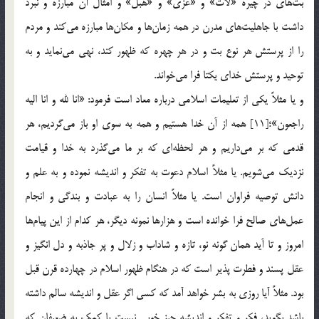
بت‌هاي در چيره «لات» و «عزي» و «هُبل» و امثال آن مبارزه و نبرد
داشت با جاهليت‌هاي مدرن در همه زمان‌ها و مكان‌ها مبارزه مي‌كند و مردم
را از پرستش هر نوع بت و در هر چهره كه ظهور كند، نهي مي‌نمايد و به
توحيد و پرستش خداي يكتا فرا مي‌خواند.
و يا مثلاً يكي از تعليمات اسلامي درباره معاد است فرمود: «انا لله و انا اليه
راجعون»؛[11] همه از آن خدا هستيم و همه به سوي او باز مي‌گرديم، هر
قدمي كه بر مي‌داريم و هر لحظه‌اي كه بر ما مي‌گذرد به خدا و قيامت
نزديك مي‌شويم. يا مثلاً اسلام دعوت به تفكر و انديشه نموده و به علم و
دانش توصيه فراوان است. يا مثلاً انسان را به عبادت و بندگي و انجام
عمل‌هاي صالح فرا خوانده است و هزارها نمونه ديگر، هر كدام از اين پيام‌ها
امروز و تا آيد همان گونه نو، تازه و شاداب و زلال و پر جاذبه و دل انگيز و
عقل پسند و فطرت پذير است كه در هنگام ظهور اسلام در چهارده قرن قبل
بود. مثلاً آيا روزي به بشر خواهد آمد كه كسي اگر عقل و انديشه سالم داشته
باشد بگويد، فكر و تفكر و انديشه چيز خوبي نيست يا كمك به ضعيفان كه