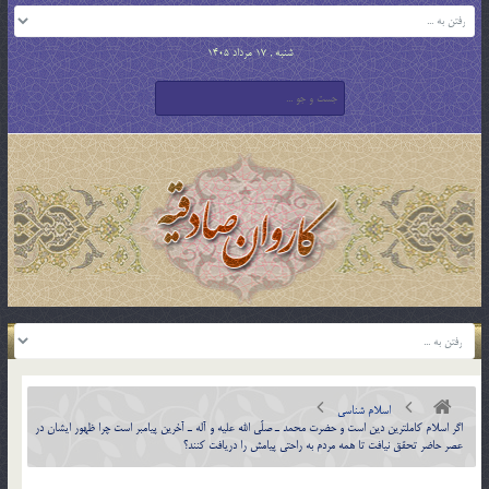
شنبه , 17 مرداد 1405
اسلام شناسی
اگر اسلام كاملترين دين است و حضرت محمد ـ صلّي الله عليه و آله ـ آخرين پيامبر است چرا ظهور ايشان در
عصر حاضر تحقق نيافت تا همه مردم به راحتي پيامش را دريافت كنند؟