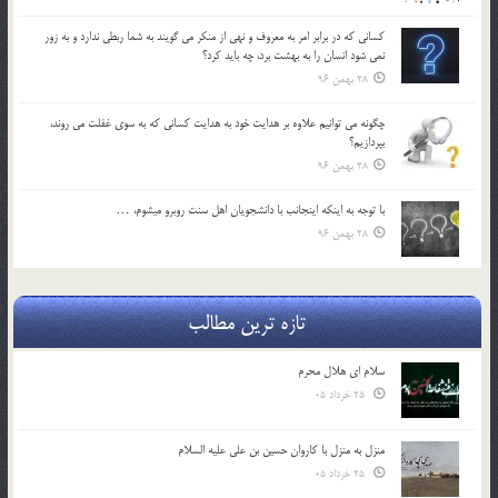
كساني كه در برابر امر به معروف و نهي از منكر مي گويند به شما ربطي ندارد و به زور
نمي شود انسان را به بهشت برد، چه بايد كرد؟
28 بهمن 96
چگونه مي توانيم علاوه بر هدايت خود به هدايت كساني كه به سوي غفلت مي روند،
بپردازيم؟
28 بهمن 96
با توجه به اينكه اينجانب با دانشجويان اهل سنت روبرو مي‎شوم، …
28 بهمن 96
تازه ترین مطالب
سلام ای هلال محرم
25 خرداد 05
منزل به منزل با کاروان حسین بن علی علیه السلام
25 خرداد 05