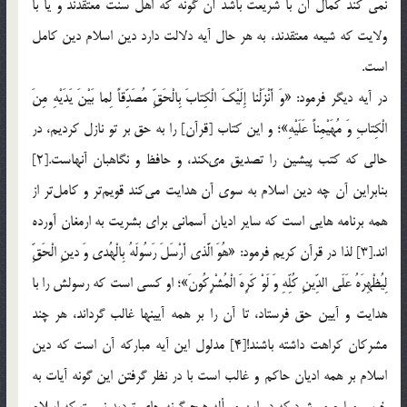
نمی کند کمال آن با شریعت باشد آن گونه که اهل سنت معتقدند و یا با
ولایت که شیعه معتقدند، به هر حال آیه دلالت دارد دین اسلام دین کامل
است.
در آيه ديگر فرمود: «وَ أَنْزَلْنا إِلَيْكَ الْكِتابَ بِالْحَقِّ مُصَدِّقاً لِما بَيْنَ يَدَيْهِ مِنَ
الْكِتابِ وَ مُهَيْمِناً عَلَيْهِ»؛ و اين كتاب [قرآن‏] را به حق بر تو نازل كرديم، در
حالى كه كتب پيشين را تصديق مى‏كند، و حافظ و نگاهبان آنهاست‏.[2]
بنابراين آن چه دين اسلام به سوي آن هدايت مي‌كند قويم‌تر و كامل‌تر از
همه برنامه هايي است كه ساير اديان آسماني براي بشريت به ارمغان آورده
اند.[3] لذا در قرآن كريم فرمود: «هُوَ الَّذي أَرْسَلَ رَسُولَهُ بِالْهُدى‏ وَ دينِ الْحَقِّ
لِيُظْهِرَهُ عَلَى الدِّينِ كُلِّهِ وَ لَوْ كَرِهَ الْمُشْرِكُونَ»؛ او كسى است كه رسولش را با
هدايت و آيين حق فرستاد، تا آن را بر همه آيين‏ها غالب گرداند، هر چند
مشركان كراهت داشته باشند![4] مدلول اين آيه مباركه آن است كه دين
اسلام بر همه اديان حاكم و غالب است با در نظر گرفتن اين گونه آيات به
خوبي معلوم مي‌شود كه در اين مسأله هيچ گونه جاي ترديد نيست كه اسلام