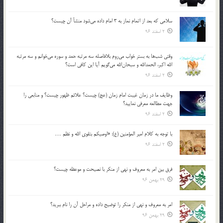
سلامي كه بعد از اتمام نماز به 3 امام داده مي‌شود منشأ آن چيست؟
2 اسفند 96
وقتي شب‌ها به بستر خواب مي‌روم بلافاصله سه مرتبه حمد و سوره مي‌خوانم و سه مرتبه
الله اكبر، الحمدالله و سبحان‌الله مي‌گويم آيا اين كافي است؟
2 اسفند 96
وظايف ما در زمان غيبت امام زمان (عج) چيست؟ علائم ظهور چيست؟ و منابعي را
جهت مطالعه معرفي نماييد؟
2 اسفند 96
با توجه به كلام امير المؤمنين (ع): «اوصيكم بتقوي الله و نظم …
2 اسفند 96
فرق بين امر به معروف و نهي از منكر با نصيحت و موعظه چيست؟
29 بهمن 96
امر به معروف و نهي از منكر را توضيح داده و مراحل آن را نام ببريد؟
29 بهمن 96