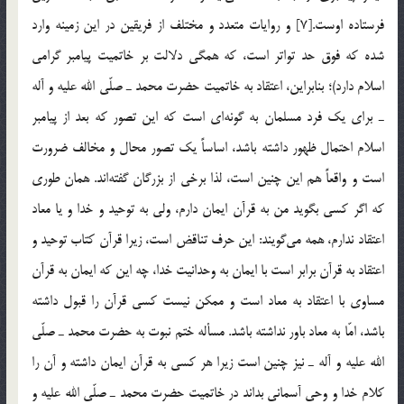
فرستاده اوست.[7] و روايات متعدد و مختلف از فریقین در این زمینه وارد
شده که فوق حد تواتر است، که همگی دلالت بر خاتمیت پیامبر گرامی
اسلام دارد)؛ بنابراين، اعتقاد به خاتميت حضرت محمد ـ صلّي الله عليه و آله
ـ براي يك فرد مسلمان به گونه‌اي است كه اين تصور كه بعد از پيامبر
اسلام احتمال ظهور داشته باشد، اساساً يك تصور محال و مخالف ضرورت
است و واقعاً هم اين چنين است، لذا برخي از بزرگان گفته‌اند. همان طوري
كه اگر كسي بگويد من به قرآن ايمان دارم، ولي به توحيد و خدا و يا معاد
اعتقاد ندارم، همه مي‌گويند: اين حرف تناقض است، زيرا قرآن كتاب توحيد و
اعتقاد به قرآن برابر است با ايمان به وحدانيت خدا، چه اين كه ايمان به قرآن
مساوي با اعتقاد به معاد است و ممكن نيست كسي قرآن را قبول داشته
باشد، امّا به معاد باور نداشته باشد. مسأله ختم نبوت به حضرت محمد ـ صلّي
الله عليه و آله ـ نيز چنين است زيرا هر كسي به قرآن ايمان داشته و آن را
كلام خدا و وحي آسماني بداند در خاتميت حضرت محمد ـ صلّي الله عليه و