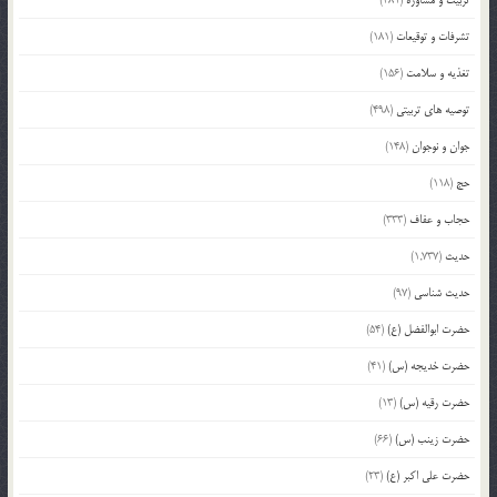
تشرفات و توقیعات
(181)
تغذیه و سلامت
(156)
توصیه های تربیتی
(498)
جوان و نوجوان
(148)
حج
(118)
حجاب و عفاف
(333)
حدیث
(1,737)
حدیث شناسی
(97)
حضرت ابوالفضل (ع)
(54)
حضرت خدیجه (س)
(41)
حضرت رقیه (س)
(13)
حضرت زینب (س)
(66)
حضرت علی اکبر (ع)
(23)