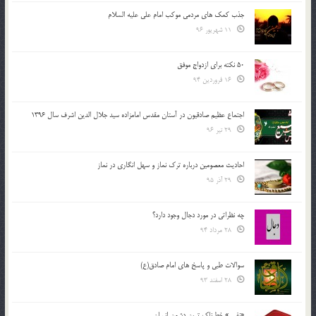
جذب کمک های مردمی موکب امام علی علیه السلام
11 شهریور 96
50 نکته برای ازدواج موفق
16 فروردین 94
اجتماع عظیم صادقیون در آستان مقدس امامزاده سید جلال الدین اشرف سال 1396
29 تیر 96
احادیث معصومین درباره ترک نماز و سهل انگاری در نماز
29 آذر 95
چه نظراتی در مورد دجال وجود دارد؟
28 مرداد 94
سوالات طبی و پاسخ های امام صادق(ع)
28 اسفند 93
«نفس» خطرناک ترین دشمن انسان