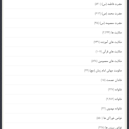
حضرت فاطمه (س)
(530)
حضرت محمد (ص)
(613)
حضرت معصومه (س)
(45)
حکایت ها
(2,244)
حکایت های آموزنده
(749)
حکایت های قرآنی
(107)
حکایت های معصومین
(838)
حکومت جهانی امام زمان (عج)
(24)
خاندان عصمت
(15)
خانواده
(227)
خانواده
(2,682)
خانواده مهدوی
(22)
خواص خوراکی ها
(550)
خواص سبزی ها
(228)