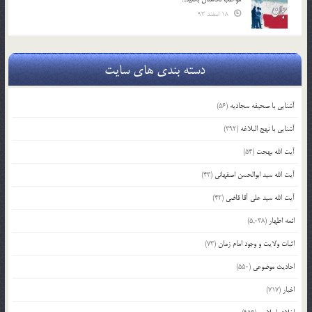
18 اسفند 93
دسته بندی های سایت
آشنایی با صحیفه سجادیه
(56)
آشنایی با نهج البلاغه
(392)
آیت الله بهجت
(54)
آیت الله سید ابوالحسن اصفهانی
(43)
آیت الله سید علی آقا قاضی
(42)
ائمه اطهار
(5,038)
اثبات ولایت و وجود امام زمان
(73)
احادیث موضوعی
(550)
اخبار
(717)