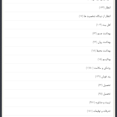
انتظار
(164)
انتظار از دیدگاه شخصیت ها
(17)
اهل بیت
(104)
بهداشت جسم
(73)
بهداشت روان
(26)
بهداشت محیط
(18)
بودائیسم
(15)
پزشکی و سلامت
(1,980)
پند خوبان
(129)
تحصیل
(62)
تحصیل
(65)
تربیت و مشاوره
(481)
تشرفات و توقیعات
(181)