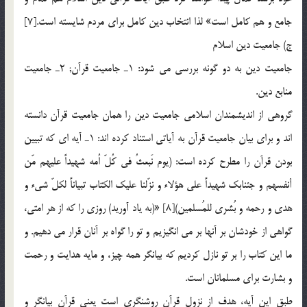
جامع و هم كامل است» لذا انتخاب دين كامل براي مردم شايسته است.[7]
ج) جامعيت دين اسلام
جامعيت دين به دو گونه بررسي مي شود: 1ـ جامعيت قرآن; 2ـ جامعيت
منابع دين.
گروهي از انديشمندان اسلامي جامعيت دين را همان جامعيت قرآن دانسته
اند و براي بيان جامعيت قرآن به آياتي استناد كرده اند: 1ـ آيه اي كه تبيين
بودن قرآن را مطرح كرده است: (يوم نَبعثُ في كُلّ اُمه شهيداً عليهم مّن
أنفسهم و جئنابك شهيداً علي هؤلاء و نزّلنا عليك الكتاب تبياناً لكلّ شيء و
هدي و رحمه و بُشري للمُسلمين)[8] «(به ياد آوريد) روزي را كه از هر امتي،
گواهي از خودشان بر آنها بر مي انگيزيم و تو را گواه بر آنان قرار مي دهيم. و
ما اين كتاب را بر تو نازل كرديم كه بيانگر همه چيز، و مايه هدايت و رحمت
و بشارت براي مسلمانان است.
طبق اين آيه، هدف از نزول قرآن روشنگري است يعني قرآن بيانگر و