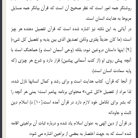
روشنگر همه امور است كه نظر صحيح آن است كه قرآن بيانگر همه مسايل
مربوط به هدايت انسان است.
در آياتي به اين نكته نيز اشاره شده است كه قرآن تفصيل دهنده هر چيز
است: (ما كان حديثاً يفتري ولكن تصديق الذي بين يديه و تفصيل كل شيء)
[9] اينها داستان دروغين نبود; بلكه (وحي آسمان است و) هماهنگ است با
آنچه پيش روي او (از كتب آسماني پيشين) قرار دارد و شرح هر چيزي (كه
پايه سعادت انسان است).
از آنجا كه قرآن، كتاب هدايت است و براي رشد و كمال انسانها نازل شده،
لذا مراد از تفصيل «كل شيء» محتواي برنامه پيامبر است؛ يعني هر آنچه را
كه بشر براي تكامل خود لازم دارد در قرآن آمده است.[10] د) اسلام دين
ثابت و جاودانه
در قرآن از دين الهي به عنوان اسلام ياد شده و درباره ثبات آن براهيني اقامه
شده است كه به جهت اختصار به بعضي از براهين اشاره مي شود: