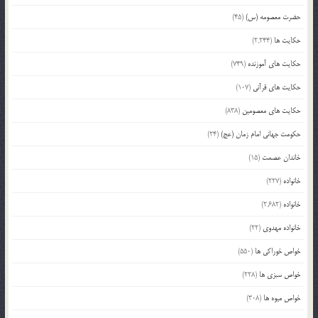
حضرت معصومه (س)
(45)
حکایت ها
(2,244)
حکایت های آموزنده
(749)
حکایت های قرآنی
(107)
حکایت های معصومین
(838)
حکومت جهانی امام زمان (عج)
(24)
خاندان عصمت
(15)
خانواده
(227)
خانواده
(2,682)
خانواده مهدوی
(22)
خواص خوراکی ها
(550)
خواص سبزی ها
(228)
خواص میوه ها
(308)