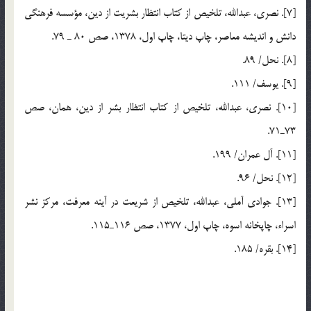
[7]. نصري، عبدالله، تلخيص از كتاب انتظار بشريت از دين، مؤسسه فرهنگي
دانش و انديشه معاصر، چاپ ديتا، چاپ اول، 1378، صص 80 ـ 79.
[8]. نحل/ 89.
[9]. يوسف/ 111.
[10]. نصري، عبدالله، تلخيص از كتاب انتظار بشر از دين، همان، صص
73ـ71.
[11]. آل عمران/ 199.
[12]. نحل/ 96.
[13]. جوادي آملي، عبدالله، تلخيص از شريعت در آينه معرفت، مركز نشر
اسراء، چاپخانه اسوه، چاپ اول، 1377، صص 116ـ115.
[14]. بقره/ 185.