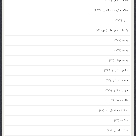
اخلاق اسلامی
(956)
اخلاق و تربیت اسلامی
(2,836)
ادیان
(474)
ارتباط با امام زمان (عج)
(14)
ازدواج
(371)
ازدواج
(117)
ازدواج موقت
(32)
اسلام شناسی
(2,661)
اصحاب و یاران
(37)
اصول اعتقادی
(777)
اطلاعیه ها
(26)
اعتقادات و اصول دین
(28)
اعتکاف
(43)
اعیاد اسلامی
(211)