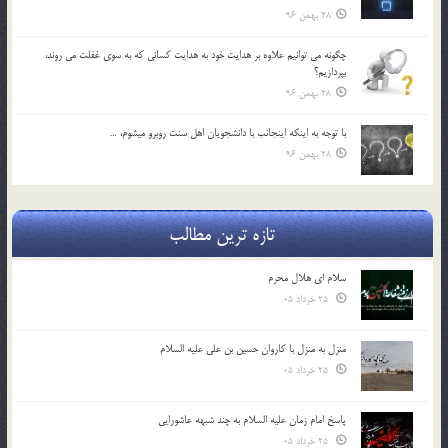
28 بهمن 96
چگونه مي توانيم علاوه بر هدايت خود به هدايت كساني كه به سوي غفلت مي روند،
بپردازيم؟
28 بهمن 96
با توجه به اينكه اينجانب با دانشجويان اهل سنت روبرو مي‎شوم، …
28 بهمن 96
تازه ترین مطالب
سلام ای هلال محرم
25 خرداد 05
منزل به منزل با کاروان حسین بن علی علیه السلام
25 خرداد 05
پاسخ امام زمان علیه السلام به چند شبهه عاشورایی
25 خرداد 05