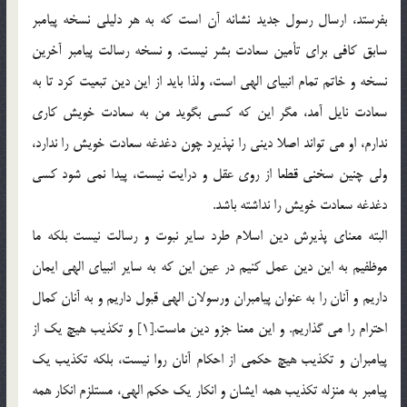
بفرستد، ارسال رسول جدید نشانه آن است که به هر دلیلی نسخه پیامبر
سابق کافی برای تأمین سعادت بشر نیست. و نسخه رسالت پیامبر آخرین
نسخه و خاتم تمام انبیای الهی است، ولذا باید از این دین تبعیت کرد تا به
سعادت نایل آمد، مگر این که کسی بگوید من به سعادت خویش کاری
ندارم، او می تواند اصلا دینی را نپذیرد چون دغدغه سعادت خویش را ندارد،
ولی چنین سخنی قطعا از روی عقل و درایت نیست، پیدا نمی شود کسی
دغدغه سعادت خویش را نداشته باشد.
البته معنای پذیرش دین اسلام طرد سایر نبوت و رسالت نیست بلکه ما
موظفیم به این دین عمل کنیم در عین این که به سایر انبیای الهی ایمان
داریم و آنان را به عنوان پیامبران ورسولان الهی قبول داریم و به آنان کمال
احترام را می گذاریم. و این معنا جزو دین ماست.[1] و تكذيب هيچ يك از
پيامبران و تکذيب هيچ حکمي از احکام آنان روا نيست، بلكه تكذيب يك
پيامبر به منزله تکذيب همه ايشان و انكار يك حكم الهي، مستلزم انكار همه