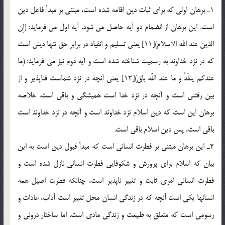
1ـ برهان اولي كه براي ثبات دين اقامه شده است، مبتني بر مبدأ فاعل دين
است. اين برهان از انضمام دو آيه حاصل مي شود. آيه اول مي فرمايد: (اِن
الدين عند الله الاسلام)[11] يعني تسليم و انقياد در برابر حق تنها ديني است
كه در نزد خداوند به رسميت شناخته شده است و آيه دوم نيز مي فرمايد: (ما
عندكم ينفَدُ و ما عند اللّه باق)[12] يعني آنچه در نزد شماست فناپذير و از
بين رفتني است و آنچه در نزد خدا است هميشگي و باقي است. خلاصه
برهان اين است كه دين اسلام نزد خداوند است و آنچه در نزد خداوند است
باقي است، پس دين اسلام باقي است.
2ـ اين برهان مبتني بر فطرت انساني است كه مبدأ قبول دين است به اين
بيان كه اسلام براي پرورش و شكوفايي فطرت انساني نازل شده است و
فطرت انساني امري ثابت و تغيير ناپذير است، چنانكه فطرت اصيل همه
انسانها يکي است آنچه كه در زندگي انسان محل تغيير است آداب، عادات و
رسومي است كه متعلق به طبيعت و زندگي مادي است. اما ساختار دروني و