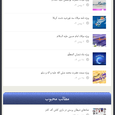
3 بهمن 04
ویژه نامه میلاد سه خورشید دشت کربلا
2 بهمن 04
ویژه میلاد امام حسین علیه السلام
2 بهمن 04
ویژه ماه شعبان المعظّم
28 دی 04
ویژه مبعث حضرت محمد صلی الله علیه و اله و سلم
25 دی 04
مطالب محبوب
نمادهای شیطان پرستی در بازی کلش آف کلنز