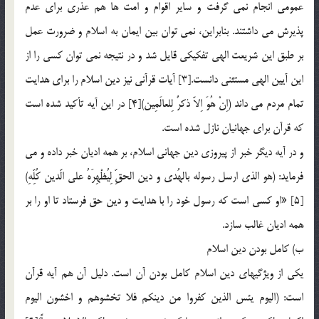
عمومي انجام نمي گرفت و ساير اقوام و امت ها هم عذري براي عدم
پذيرش مي داشتند. بنابراين، نمي توان بين ايمان به اسلام و ضرورت عمل
بر طبق اين شريعت الهي تفكيكي قايل شد و در نتيجه نمي توان كسي را از
اين آيين الهي مستثني دانست.[3] آيات قرآني نيز دين اسلام را براي هدايت
تمام مردم مي داند (اِنْ هُوَ اِلاّ ذكرٌ لِلعالَمِين)[4] در اين آيه تأكيد شده است
كه قرآن براي جهانيان نازل شده است.
و در آيه ديگر خبر از پيروزي دين جهاني اسلام، بر همه اديان خبر داده و مي
فرمايد: (هو الذي ارسل رسوله بالهُدي و دين الحقِّ لِيُظْهِرَهُ علي الّدين كُلِّهِ)
[5] «او كسي است كه رسول خود را با هدايت و دين حق فرستاد تا او را بر
همه اديان غالب سازد.
ب) كامل بودن دين اسلام
يكي از ويژگيهاي دين اسلام كامل بودن آن است. دليل آن هم آيه قرآن
است: (اليوم يئس الذين كفروا من دينكم فلا تخشوهم و اخشون اليوم