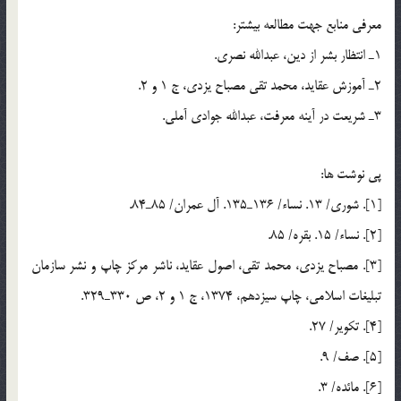
معرفي منابع جهت مطالعه بيشتر:
1ـ انتظار بشر از دين، عبدالله نصري.
2ـ آموزش عقايد، محمد تقی مصباح يزدي، ج 1 و 2.
3ـ شريعت در آينه معرفت، عبدالله جوادي آملي.
پي نوشت ها:
[1]. شوري/ 13. نساء/ 136ـ135. آل عمران/ 85ـ84.
[2]. نساء/ 15. بقره/ 85.
[3]. مصباح يزدي، محمد تقي، اصول عقايد، ناشر مركز چاپ و نشر سازمان
تبليغات اسلامي، چاپ سيزدهم، 1374، ج 1 و 2، ص 330ـ329.
[4]. تكوير/ 27.
[5]. صف/ 9.
[6]. مائده/ 3.