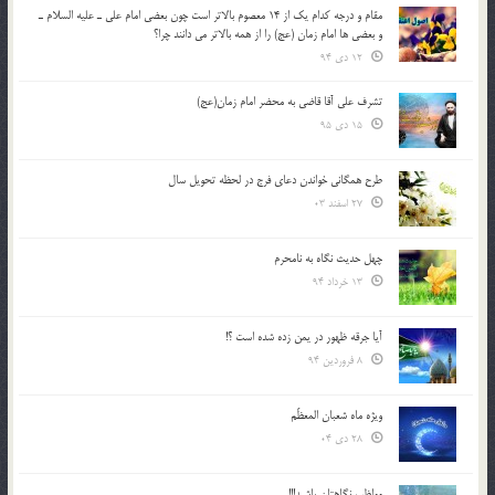
مقام و درجه كدام يك از 14 معصوم بالاتر است چون بعضي امام علي ـ عليه السلام ـ
و بعضي ها امام زمان (عج) را از همه بالاتر مي دانند چرا؟
12 دی 94
تشرف علي آقا قاضي به محضر امام زمان(عج)
15 دی 95
طرح همگانی خواندن دعای فرج در لحظه تحویل سال
27 اسفند 03
چهل حدیث نگاه به نامحرم
13 خرداد 94
آیا جرقه ظهور در یمن زده شده است ؟!
8 فروردین 94
ویژه ماه شعبان المعظّم
28 دی 04
مواظب نگاهتان باشید!!!