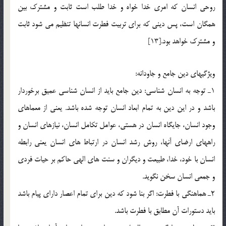
روحي انسان كه امري خدا خواه و خدا طلب است ثابت و مشترك بين
همگان است، پس ديني كه براي تربيت فطرت انسانها تنظيم مي شود ثابت
و مشترك خواهد بود.[13]
ويژگيهاي دين جامع و جاودانه:
1ـ توجه به انسان شناسي: دين جامع بايد از انسان شناسي عميق برخوردار
باشد و در اين دين به تمام ابعاد انسان توجه شده باشد. يعني از معماهاي
وجود انسان، جايگاه انسان در هستي، عوامل تكامل انسان، نيازهاي انسان و
راههاي ارضاي آنها، روش رشد انسان در ارتباط هاي انسان يعني رابطه
انسان با خود، خدا، طبيعت و ديگران و سنت هاي الهي حاكم بر حيات فردي
و جمعي انسان سخن نگويد.
2ـ هماهنگي با فطرت: اگر بنا شود كه دين براي تمام اعصار داراي پيام باشد
بايد دستورات آن مطابق با فطرت باشد.