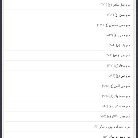
امام جعفر صادق (ع)
(372)
امام حسن (ع)
(233)
امام حسن عسکری (ع)
(172)
امام حسین (ع)
(847)
امام رضا (ع)
(182)
امام زمان (عج)
(583)
امام سجاد (ع)
(227)
امام علی (ع)
(894)
امام علی النقی (ع)
(165)
امام محمد باقر (ع)
(165)
امام محمد تقی (ع)
(146)
امام موسی کاظم (ع)
(152)
امر به معروف و نهی از منکر
(63)
امور تربیتی فرزندان
(51)