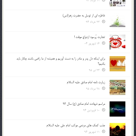
11 مرداد 94
خاطره ای از توسل به حضرت زهرا(س)
23 خرداد 94
تجارت پُرسود ازدواج موقت !
16 شهریور 04
براي اينكه دل پدر و مادر را به دست آوريم و هميشه از ما راضي باشند چكار بايد
بكنيم؟
23 تیر 95
زیارت نامه امام صادق علیه السلام
28 مرداد 95
مراسم شهادت امام صادق (ع) سال 93
10 فروردین 94
جذب کمک های مردمی موکب امام علی علیه السلام
11 شهریور 96