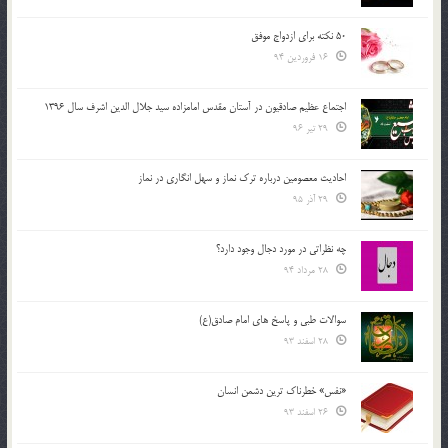
50 نکته برای ازدواج موفق
16 فروردین 94
اجتماع عظیم صادقیون در آستان مقدس امامزاده سید جلال الدین اشرف سال 1396
29 تیر 96
احادیث معصومین درباره ترک نماز و سهل انگاری در نماز
29 آذر 95
چه نظراتی در مورد دجال وجود دارد؟
28 مرداد 94
سوالات طبی و پاسخ های امام صادق(ع)
28 اسفند 93
«نفس» خطرناک ترین دشمن انسان
26 اسفند 93