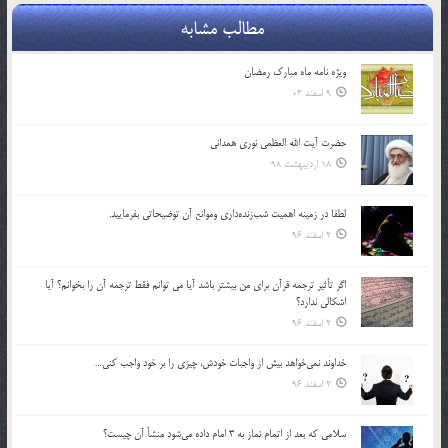
مطالب مشابه
ویژه نامه ماه مبارک رمضان
9 اسفند 03
حضرت آیت الله العظمی نوری همدانی
18 اردیبهشت 98
لطفا در زمينه اهميت شب‌زنده‌داري وموانع آن توضيحاتي بفرماييد.
2 اسفند 96
اگر تأثير ترجمه قرآن براي من بيشتر باشد آيا مي توانم فقط ترجمه آن را بخوانم؟ آيا
اشكالي ندارد؟
2 اسفند 96
خداوند نمي‌خواهد بيش از واجبات خودش، چيزي را بر خود واجب كني…
2 اسفند 96
سلامي كه بعد از اتمام نماز به 3 امام داده مي‌شود منشأ آن چيست؟