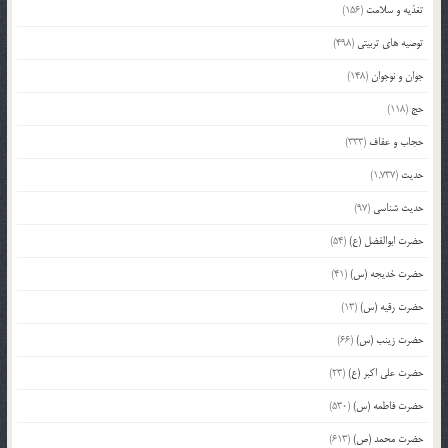
تغذیه و سلامت
(156)
توصیه های تربیتی
(498)
جوان و نوجوان
(148)
حج
(118)
حجاب و عفاف
(333)
حدیث
(1,737)
حدیث شناسی
(97)
حضرت ابوالفضل (ع)
(54)
حضرت خدیجه (س)
(41)
حضرت رقیه (س)
(13)
حضرت زینب (س)
(66)
حضرت علی اکبر (ع)
(23)
حضرت فاطمه (س)
(530)
حضرت محمد (ص)
(613)