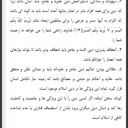
3ـ سهولت و سادگي: دستورالعمل دين جاويد و جامع، بايد آسان باشد زيرا
كه دين براي همه افراد بشر در تمام زمانها آمده است بايد به گونه اي باشد
كه التزام به آنها عسر و حرجي را براي مكلفين ايجاد نكند (يُريدُ اللّهُ بِكُم
اليُسْرَ وَ لا يُريدُ بِكُم العُسْر)[14] خداوند راحتي شما را مي خواهد نه زحمت
شما را.
4ـ انعطاف پذيري: دين ثابت و جامع بايد انعطاف پذير باشد تا بتواند نيازهاي
همه اعصار را جوابگو باشد.
5ـ عقلاني بودن: تعاليم دين جامع و جاودانه بايد بر مبناي عقل و منطق
باشد. عقايد و احكام نيز مبتني بر مصالح باشد كه زمينه ساز تكامل انسان
قرار گيرد. تمام اين ويژگي ها در دين اسلام موجود است.
كوتاه سخن اينكه: اگر كسي دين را با اين ويژگي ها و جامعيت و كامليت
رها کند و دنبال دين ديگري برود نشان از استضعاف فكري يا عدم شناخت
كافي از اسلام است.