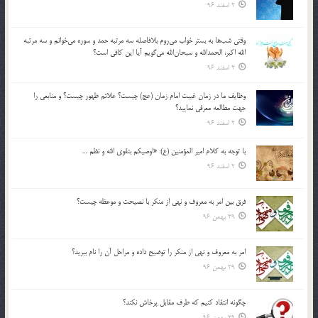
2 اسفند 96
وقتي شب‌ها به بستر خواب مي‌روم بلافاصله سه مرتبه حمد و سوره مي‌خوانم و سه مرتبه
الله اكبر، الحمدالله و سبحان‌الله مي‌گويم آيا اين كافي است؟
2 اسفند 96
وظايف ما در زمان غيبت امام زمان (عج) چيست؟ علائم ظهور چيست؟ و منابعي را
جهت مطالعه معرفي نماييد؟
2 اسفند 96
با توجه به كلام امير المؤمنين (ع): «اوصيكم بتقوي الله و نظم …
2 اسفند 96
فرق بين امر به معروف و نهي از منكر با نصيحت و موعظه چيست؟
29 بهمن 96
امر به معروف و نهي از منكر را توضيح داده و مراحل آن را نام ببريد؟
29 بهمن 96
چگونه انتقاد كنيم كه طرف مقابل پرخاش نكند؟
29 بهمن 96