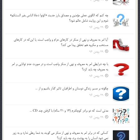
چه كنم كه الگوي عملي مؤمنين و مصداق بارز حديث «كونوا دعاة الناس بغير السنتكم»
شوم و اين روايت شامل حالم شود؟
29 بهمن 96
آيا امر به معروف و نهي از منكر در كارهاي حرام و واجب است، يا اين‌كه در كارهاي
مستحب و مكروه هم تحقق پيدا مي كند؟
29 بهمن 96
با چه شرايطي امر به معروف و نهي از منکر واجب است، و در صورت عدم توانايي بر امر
به معروف چه بايد کرد؟
29 بهمن 96
چگونه بر مسير زندگي دوستان و اطرافيان تاثير گذار باشيم و از …
29 بهمن 96
مدتي است كه دو برادر كوچكترم (14 و 21 ساله) با گرفتن چند CD …
29 بهمن 96
كساني كه در برابر امر به معروف و نهي از منكر مي گويند به شما ربطي ندارد و به زور
نمي شود انسان را به بهشت برد، چه بايد كرد؟