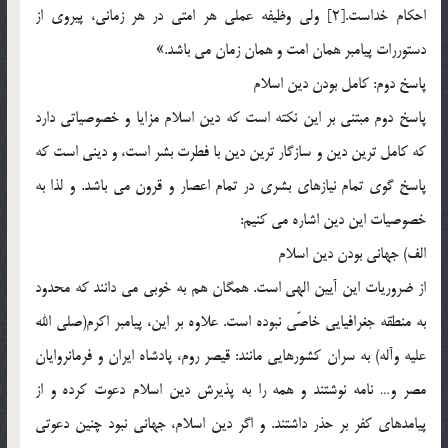
احكام خداست.[2] ولي وظيفه عملي هر امتي در هر زماني، پيروي از
دستوررات پيامبر همان امت و همان زمان مي باشد.»
پاسخ دوم: کامل بودن دین اسلام
پاسخ دوم مبتنی بر این نکته است که دین اسلام مزایا و خصوصیاتی دارد
که کامل ترین دین و سازگار ترین دین با فطرت بشر است، و ديني است كه
پاسخ گوي تمام نيازهاي بشري در تمام اعصار و قرون مي باشد. و لذا به
خصوصیات این دین اشاره می کنیم:
الف) جهاني بودن دين اسلام
از ضروريات اين آيين الهي است. همگان هم به خوبي مي دانند كه محدود
به منطقه جغرافيايي خاصّي نبوده است. علاوه بر اين، پيامبر اكرم(صلي الله
عليه وآله) به سران كشورهايي مانند: قيصر روم، پادشاه ايران و فرمانروايان
مصر و… نامه نوشتند و همه را به پذيرش دين اسلام دعوت كرده و از
پيامدهاي كفر بر حذر داشتند. و اگر دين اسلام، جهاني نبود چنين دعوتي