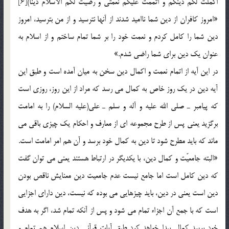
اكملت لكم دينكم و اتممت عليكم نعمتي و رضيت لكم الاسلام ديناً)[6]
«امروز كافران از دين شما نااميد شدند از آنها نترسيد و از من بترسيد، امروز
دين شما را كامل كردم و نعمت خود را بر شما تمام ساختم و از اسلام به
عنوان يك دين براي شما راضي شدم.»
در اين آيه از اتمام نعمت و اكمال دين سخن به ميان آمده است و طبق اين
آيه دين در يك روز خاص به كمال مي رسد كه مراد از اين روز، روزي است
كه پيامبر ـ صلي الله عليه و آله و سلم ـ علي(عليه السلام) را به امامت
برگزيد يعني پس از طرح مجموعه اي از معارف و احكام يك چيزي باقي مي
ماند كه بايد مطرح شود تا دين به كمال خود برسد و آن هم امر امامت است.
«البته جامعيّت و كمال دين، با يكديگر در ارتباط هستند يعني مي توان گفت
كه دين كامل است اما جامع نيست عدم جامعيت دين معنايش ناقص بودن
دين است يعني در دين، بايد چيزهايي مي بوده كه نيست، دين داراي اجزايي
است كه با جمع آن اجزاء تمام مي شود و پس از آنكه تمام شد، اگر به هدف
خود برسد كمال پيدا خواهد كرد طبق آيات قرآني دين اسلام هم تمام و