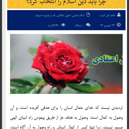
چرا بايد دين اسلام را انتخاب كرد؟
خادم اهل البیت
اسلام شناسی
,
اصول اعتقادی
,
نقد و پاسخ به شبهات
24 شهریور 94
0 دیدگاه
3948بازدید
تردیدی نیست که خدای متعال انسان را برای هدفی آفریده است، و آن
وصول به کمال است، وصول به هدف جز از طریق پیمودن راه انبیای الهی
میسور نیست، زیرا تنها کسی از کمال انسانی و راه وصول به آن آگاه است،