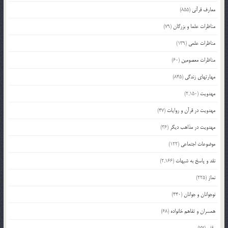
معارف قرآنی
(855)
مناظرات علما و بزرگان
(79)
مناظرات علمی
(139)
مناظرات معصومین
(60)
مهارتهای زندگی
(845)
مهدویت
(2,150)
مهدویت در قرآن و روایات
(47)
مهدویت در مذاهب دیگر
(36)
موضوعات اجتماعی
(122)
نقد و پاسخ به شبهات
(2,166)
نماز
(225)
نوجوانان و جوانان
(440)
همسران و تفاهم خانواده
(68)
وقف
(77)