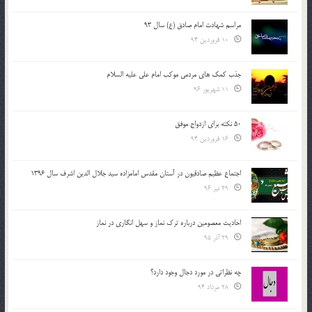
مراسم شهادت امام صادق (ع) سال 93
10 فروردین 94
جذب کمک های مردمی موکب امام علی علیه السلام
11 شهریور 96
50 نکته برای ازدواج موفق
16 فروردین 94
اجتماع عظیم صادقیون در آستان مقدس امامزاده سید جلال الدین اشرف سال 1396
29 تیر 96
احادیث معصومین درباره ترک نماز و سهل انگاری در نماز
29 آذر 95
چه نظراتی در مورد دجال وجود دارد؟
28 مرداد 94