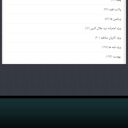
ولایت فقیه
(37)
ویتامین ها
(89)
ویژه امامزاده سید جلال الدین
(16)
ویژه کاروان صادقیه
(30)
ویژه نامه ها
(135)
یهودیت
(194)