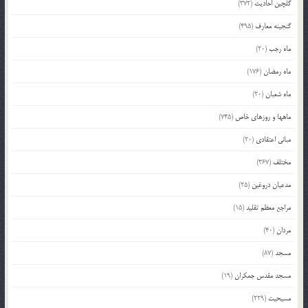
گلچین احادیث
(372)
گنجینه معارف
(495)
ماه رجب
(20)
ماه رمضان
(176)
ماه شعبان
(20)
ماهها و روزهای خاص
(745)
مبانی اعتقادی
(20)
مختلف
(367)
مدعیان دروغین
(25)
مراجع معظم تقلید
(15)
مردان
(40)
مسجد
(87)
مسجد مقدس جمکران
(19)
مسیحیت
(229)