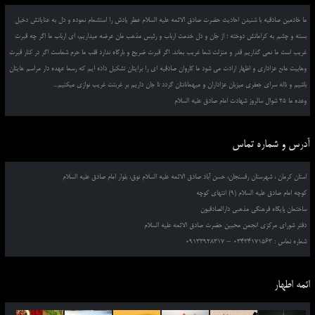
ما خادمین صادقیه با شنیدن احادیث حضرت صادق الائمه علیه السلام عطر یادش را استشمام نموده و دل به عنایاتش دخیل
بسته و چشم به کراماتش دوخته ؛ از جان و دل خدمت ارباب و رئیس مذهب مان عرضه میداریم، ای ارباب ما اگر چه قبرت
غریب است ما نمی گذاریم قدر و منزلت شما غریب بماند. اگر قبرت ضریح و بارگاه ندارد قلب ما حرم شماست اگر در کنار قبرت
وهابیت مانع عزاداری و اظهار ارادت می شود ما کاروان صادقیه ای را برایتان تشکیل داده ایم که رسما عهده دار مراسم هایتان
باشیم و ناله سرای جعفری میزبان عزاداران و میهمانانتان گردد تا جان داریم بر غربتت غریب نوازی میکنیم...
وعده ما 25 شوال سالروز شهادت امام صادق علیه السلام
آدرس و شماره تماس
استان کرمان ، شهرستان رفسنجان، حسن آباد صادق الائمه علیه السلام نوق، بلوار امام صادق علیه السلام
کوچه امام صادق علیه السلام (9) انتهای کوچه
ساختمان پایگاه فرهنگی مذهبی دارالصادقیون
دفتر شورای مرکزی انجمن محبین حضرت صادق الائمه علیه السلام
شماره تماس : 03434171563 – 09133928317
ائمه اطهار