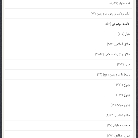
ائمه اطهار
(5,038)
اثبات ولایت و وجود امام زمان
(73)
احادیث موضوعی
(550)
اخبار
(717)
اخلاق اسلامی
(956)
اخلاق و تربیت اسلامی
(2,836)
ادیان
(474)
ارتباط با امام زمان (عج)
(14)
ازدواج
(371)
ازدواج
(117)
ازدواج موقت
(32)
اسلام شناسی
(2,661)
اصحاب و یاران
(37)
اصول اعتقادی
(777)