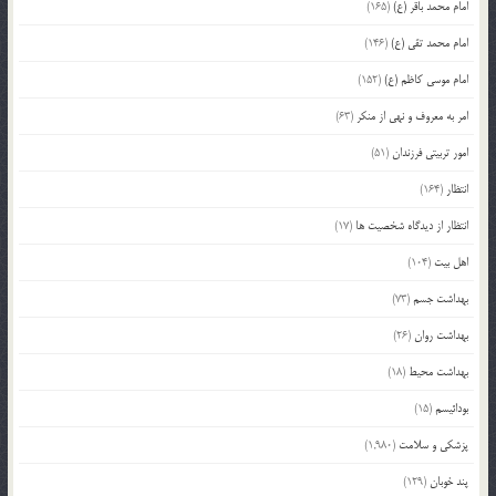
امام محمد باقر (ع)
(165)
امام محمد تقی (ع)
(146)
امام موسی کاظم (ع)
(152)
امر به معروف و نهی از منکر
(63)
امور تربیتی فرزندان
(51)
انتظار
(164)
انتظار از دیدگاه شخصیت ها
(17)
اهل بیت
(104)
بهداشت جسم
(73)
بهداشت روان
(26)
بهداشت محیط
(18)
بودائیسم
(15)
پزشکی و سلامت
(1,980)
پند خوبان
(129)