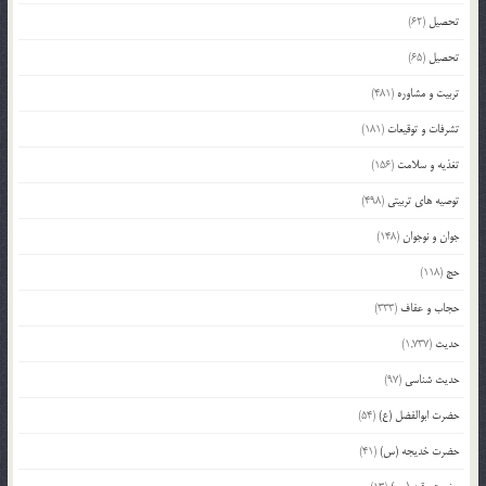
تحصیل
(62)
تحصیل
(65)
تربیت و مشاوره
(481)
تشرفات و توقیعات
(181)
تغذیه و سلامت
(156)
توصیه های تربیتی
(498)
جوان و نوجوان
(148)
حج
(118)
حجاب و عفاف
(333)
حدیث
(1,737)
حدیث شناسی
(97)
حضرت ابوالفضل (ع)
(54)
حضرت خدیجه (س)
(41)