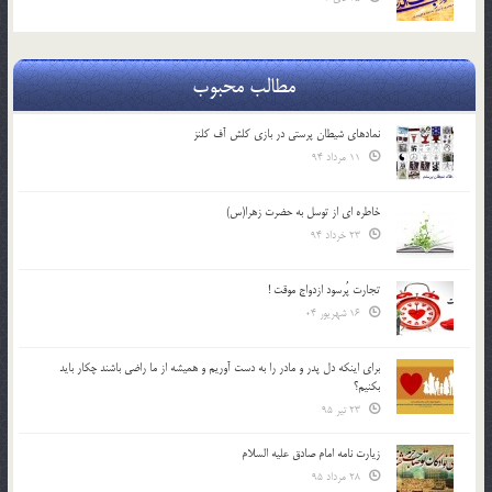
مطالب محبوب
نمادهای شیطان پرستی در بازی کلش آف کلنز
11 مرداد 94
خاطره ای از توسل به حضرت زهرا(س)
23 خرداد 94
تجارت پُرسود ازدواج موقت !
16 شهریور 04
براي اينكه دل پدر و مادر را به دست آوريم و هميشه از ما راضي باشند چكار بايد
بكنيم؟
23 تیر 95
زیارت نامه امام صادق علیه السلام
28 مرداد 95