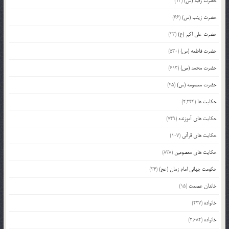
حضرت رقیه (س)
(13)
حضرت زینب (س)
(66)
حضرت علی اکبر (ع)
(23)
حضرت فاطمه (س)
(530)
حضرت محمد (ص)
(613)
حضرت معصومه (س)
(45)
حکایت ها
(2,244)
حکایت های آموزنده
(749)
حکایت های قرآنی
(107)
حکایت های معصومین
(838)
حکومت جهانی امام زمان (عج)
(24)
خاندان عصمت
(15)
خانواده
(227)
خانواده
(2,682)