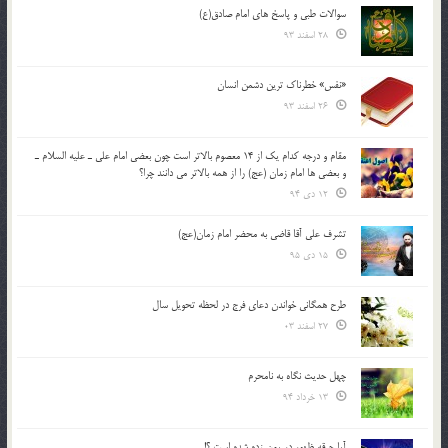
سوالات طبی و پاسخ های امام صادق(ع)
28 اسفند 93
«نفس» خطرناک ترین دشمن انسان
26 اسفند 93
مقام و درجه كدام يك از 14 معصوم بالاتر است چون بعضي امام علي ـ عليه السلام ـ
و بعضي ها امام زمان (عج) را از همه بالاتر مي دانند چرا؟
12 دی 94
تشرف علي آقا قاضي به محضر امام زمان(عج)
15 دی 95
طرح همگانی خواندن دعای فرج در لحظه تحویل سال
27 اسفند 03
چهل حدیث نگاه به نامحرم
13 خرداد 94
آیا جرقه ظهور در یمن زده شده است ؟!