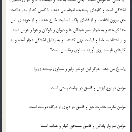
اخلاقى است و كارهاى پسنديده انجام مى دهد ، با كسى كه از مدار طاعت
حق بيرون افتاده ، و از فضاى پاك انسانيت خارج شده ، و از حوزه ى امن
خدا گريخته و به ناچار اسير شيطان ها و ديوان و غولان و هوا و هوس شده ،
و از اعتقاد به خدا و قيامت تهى گشته ، و به رذايل اخلاقى دچار آمده و به
كارهاى ناپسند روى آورده مساوى ويكسان است؟
پاسـخ مى دهد : هرگز اين دو نفر برابر و مساوى نيستند ; زيرا
مؤمن در اوج ارزش و فاسق در نهايت پستى است
مؤمن مقرب حضرت حق و فاسق در دورى از درگاه دوست است
مؤمن سزاوار پاداش و فاسق مستحق كيفر و عذاب است