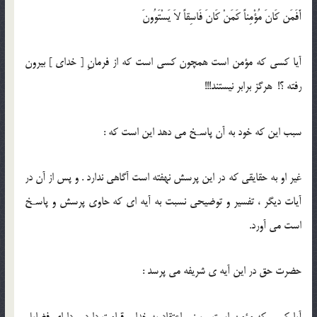
أَفَمَن كَانَ مُؤْمِناً كَمَنْ كَانَ فَاسِقاً لاَ يَسْتَوُونَ
آيا كسى كه مؤمن است همچون كسى است كه از فرمانِ [ خداى ] بيرون
رفته ؟! هرگز برابر نيستند!!!
سبب اين كه خود به آن پاسـخ مى دهد اين است كه :
غير او به حقايقى كه در اين پرسش نهفته است آگاهى ندارد . و پس از آن در
آيات ديگر ، تفسير و توضيحى نسبت به آيه اى كه حاوى پرسش و پاسـخ
است مى آورد.
حضرت حق در اين آيه ى شريفه مى پرسد :
آيا كسى كه مؤمن است ، يعنى اعتقاد به خدا و قيامت دارد و داراى فضايل