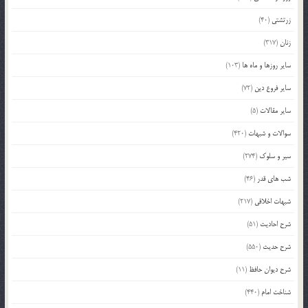
زرتشتی
(40)
زنان
(317)
سایر روزها و ماه ها
(103)
سایر فروع دین
(72)
سایر مقالات
(5)
سوالات و شبهات
(420)
سیر و سلوک
(274)
شب های قدر
(46)
شبهات اخلاقی
(217)
شرح احادیث
(51)
شرح حدیث
(550)
شرح دیوان حافظ
(11)
شناخت امام
(440)