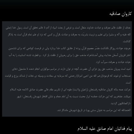
کاروان صادقیه
هدف از خلقت عالم معرفت و عبادت خداوند متعال است, و غرض از بعثت انبیاء از آدم تا خاتم تحقق آن است, رسول خدا (صلی
الله علیه و آله و سلم) برای تعلیم و تربیت بشریّت به معرفت و عبادت ,قرآن و کسی که نزد او علم تمام قرآن است به یادگار
گذاشت.
هرچند حوادث روزگار نگذاشت مفسّر معصومِ قرآن, پرده از حقایق کتاب خدا بردارد ولی در فرصت کوتاهی که برای ششمین
اختر فرزوان آسمان هدایت پیش آمد,شاهراه مذهب حق را برای رهروانِ از خلقت باز کرد , و فطرت تشنه انسانیت را به آب
حیات عبادت و معرفت سیرآب کرد.
امید است پیروان مذهب حق روز عزای آن حضرت, آنچه در توان دارند در مراسم سوگواری انجام دهند تا مشمول دعای
مستجاب او شوند که فرمود((رحم الله من احیی امرنا)) رحمتی که سرمایه ی سعادت و وسیله ی نجات از شدائد برزخ و قیامت
است.
حرکت همه ساله کاروان صادقیه رفسنجان (راهیان ولایت) جلوه ای از تکریم مقام عالی حضرت صادق الائمه علیه السلام
میباشد. مفتخریم که این حرکت حماسه ابراز محبت نسبت به آن امام همام و نشان افتخار شهرمان رفسنجان ؛ شهر
دارالصادقیون گردید.
الحمدالله که این مراسم به عنوان سنتی پویا در تاریخ شهرمان ماندگار شد.
پیام فدائیان امام صادق علیه السلام