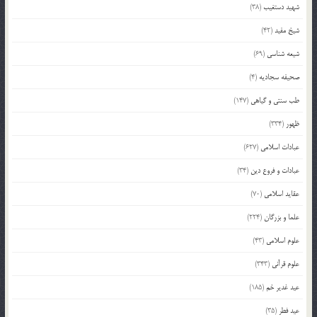
شهید دستغیب
(38)
شیخ مفید
(42)
شیعه شناسی
(69)
صحیفه سجادیه
(4)
طب سنتی و گیاهی
(147)
ظهور
(334)
عبادات اسلامی
(627)
عبادات و فروع دین
(34)
عقاید اسلامی
(70)
علما و بزرگان
(224)
علوم اسلامی
(43)
علوم قرآنی
(343)
عید غدیر خم
(185)
عید فطر
(35)