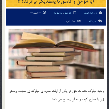
آیا مؤمن و فاسق با یکدیگر برابرند؟!!!
خادم اهل البیت
پند خوبان
,
حکایت ها
26 اسفند 93
0 دیدگاه
1677بازدید
وجود مبارك حضرت حق در يكى از آيات سوره ى مباركه ى سجده پرسش
زير را مطرح كرده و به آن پاسـخ مى دهد: