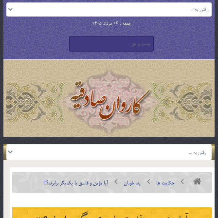
جمعه , 16 مرداد 1405
حکایت ها
پند خوبان
آیا مؤمن و فاسق با یکدیگر برابرند؟!!!