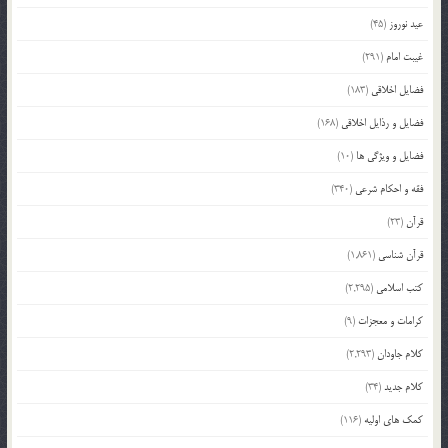
عید نوروز
(45)
غیبت امام
(291)
فضایل اخلاقی
(183)
فضایل و رذایل اخلاقی
(168)
فضایل و ویژگی ها
(10)
فقه و احکام شرعی
(340)
قرآن
(23)
قرآن شناسی
(1,861)
کتب اسلامی
(2,295)
کرامات و معجزات
(9)
کلام جاودان
(2,293)
کلام جدید
(34)
کمک های اولیه
(116)