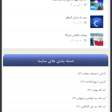
8 فروردین 94
ویژه ماه شعبان المعظّم
28 دی 04
مواظب نگاهتان باشید!!!
18 اسفند 93
دسته بندی های سایت
آشنایی با صحیفه سجادیه
(56)
آشنایی با نهج البلاغه
(392)
آیت الله بهجت
(54)
آیت الله سید ابوالحسن اصفهانی
(43)
آیت الله سید علی آقا قاضی
(42)