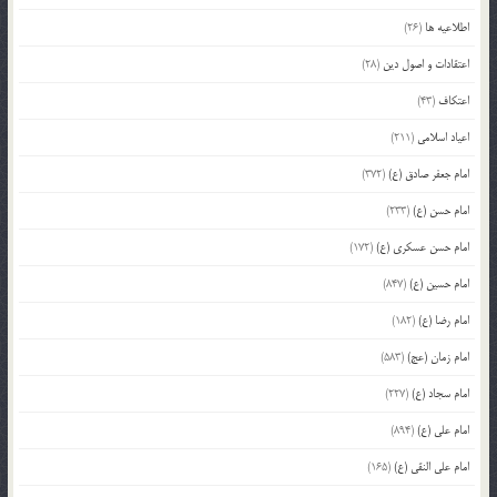
اطلاعیه ها
(26)
اعتقادات و اصول دین
(28)
اعتکاف
(43)
اعیاد اسلامی
(211)
امام جعفر صادق (ع)
(372)
امام حسن (ع)
(233)
امام حسن عسکری (ع)
(172)
امام حسین (ع)
(847)
امام رضا (ع)
(182)
امام زمان (عج)
(583)
امام سجاد (ع)
(227)
امام علی (ع)
(894)
امام علی النقی (ع)
(165)