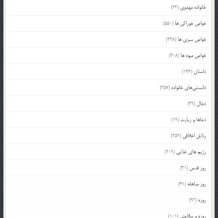
خانواده مهدوی
(22)
خواص خوراکی ها
(550)
خواص سبزی ها
(228)
خواص میوه ها
(308)
داستان
(146)
دانستنی‌های خانواده
(357)
دجال
(29)
دعاها و زیارت
(19)
رذایل اخلاقی
(252)
رژیم های غذایی
(209)
روز قدس
(31)
روز مباهله
(41)
روزه
(93)
روزه و سلامتی
(101)