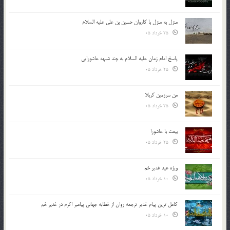
منزل به منزل با کاروان حسین بن علی علیه السلام
25 خرداد 05
پاسخ امام زمان علیه السلام به چند شبهه عاشورایی
25 خرداد 05
من سرزمین کربلا
25 خرداد 05
بیعت با عاشورا
25 خرداد 05
ویژه عید غدیر خم
10 خرداد 05
کامل ترین پیام غدیر ترجمه روان از خطابه جهانی پیامبر اکرم در غدیر خم
10 خرداد 05