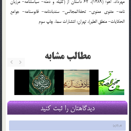
مهرداد، آهو؛ (1389)، 62 داستان از (کلیله و دمنه- سیاستنامه- مرزبان
نامه- مثنوی معنوی- تحفةالمجالس- سندبادنامه- قابوسنامه- جوامع
الحکایات- منطق الطیر)، تهران: انتشارات سما، چاپ سوم
مطالب مشابه
دیدگاهتان را ثبت کنید