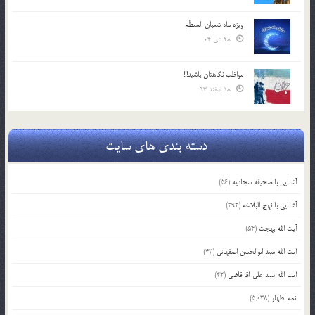
ویژه ماه شعبان المعظّم
28 دی 04
مواظب نگاهتان باشید!!!
18 اسفند 93
دسته بندی های سایت
آشنایی با صحیفه سجادیه
(56)
آشنایی با نهج البلاغه
(392)
آیت الله بهجت
(54)
آیت الله سید ابوالحسن اصفهانی
(43)
آیت الله سید علی آقا قاضی
(42)
ائمه اطهار
(5,038)