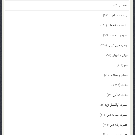
تحصیل
(65)
تربیت و مشاوره
(481)
تشرفات و توقیعات
(181)
تغذیه و سلامت
(156)
توصیه های تربیتی
(498)
جوان و نوجوان
(148)
حج
(118)
حجاب و عفاف
(333)
حدیث
(1,737)
حدیث شناسی
(97)
حضرت ابوالفضل (ع)
(54)
حضرت خدیجه (س)
(41)
حضرت رقیه (س)
(13)
حضرت زینب (س)
(66)