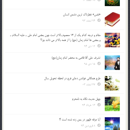
28 اسفند 93
«نفس» خطرناک ترین دشمن انسان
26 اسفند 93
مقام و درجه كدام يك از 14 معصوم بالاتر است چون بعضي امام علي ـ عليه السلام ـ
و بعضي ها امام زمان (عج) را از همه بالاتر مي دانند چرا؟
12 دی 94
تشرف علي آقا قاضي به محضر امام زمان(عج)
15 دی 95
طرح همگانی خواندن دعای فرج در لحظه تحویل سال
27 اسفند 03
چهل حدیث نگاه به نامحرم
13 خرداد 94
آیا جرقه ظهور در یمن زده شده است ؟!
8 فروردین 94