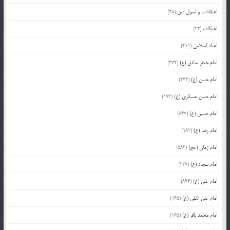
اعتقادات و اصول دین
(28)
اعتکاف
(43)
اعیاد اسلامی
(211)
امام جعفر صادق (ع)
(372)
امام حسن (ع)
(233)
امام حسن عسکری (ع)
(172)
امام حسین (ع)
(847)
امام رضا (ع)
(182)
امام زمان (عج)
(583)
امام سجاد (ع)
(227)
امام علی (ع)
(894)
امام علی النقی (ع)
(165)
امام محمد باقر (ع)
(165)