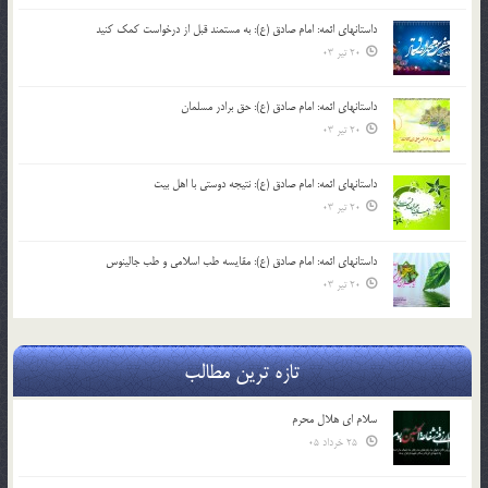
داستانهای ائمه: امام صادق (ع): به مستمند قبل از درخواست کمک کنید
20 تیر 03
داستانهای ائمه: امام صادق (ع): حق برادر مسلمان
20 تیر 03
داستانهای ائمه: امام صادق (ع): نتیجه دوستی با اهل بیت
20 تیر 03
داستانهای ائمه: امام صادق (ع): مقایسه طب اسلامی و طب جالینوس
20 تیر 03
تازه ترین مطالب
سلام ای هلال محرم
25 خرداد 05