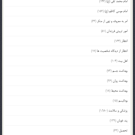
امام محمد تقی (ع)
(146)
امام موسی کاظم (ع)
(152)
امر به معروف و نهی از منکر
(63)
امور تربیتی فرزندان
(51)
انتظار
(164)
انتظار از دیدگاه شخصیت ها
(17)
اهل بیت
(104)
بهداشت جسم
(73)
بهداشت روان
(26)
بهداشت محیط
(18)
بودائیسم
(15)
پزشکی و سلامت
(1,980)
پند خوبان
(129)
تحصیل
(62)