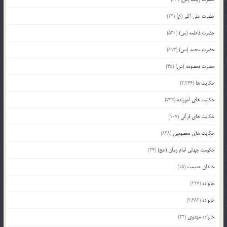
حضرت علی اکبر (ع)
(23)
حضرت فاطمه (س)
(530)
حضرت محمد (ص)
(613)
حضرت معصومه (س)
(45)
حکایت ها
(2,244)
حکایت های آموزنده
(749)
حکایت های قرآنی
(107)
حکایت های معصومین
(838)
حکومت جهانی امام زمان (عج)
(24)
خاندان عصمت
(15)
خانواده
(227)
خانواده
(2,682)
خانواده مهدوی
(22)