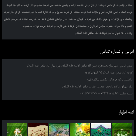
بسته و چشم به کراماتش دوخته ؛ از جان و دل خدمت ارباب و رئیس مذهب مان عرضه میداریم، ای ارباب ما اگر چه قبرت
غریب است ما نمی گذاریم قدر و منزلت شما غریب بماند. اگر قبرت ضریح و بارگاه ندارد قلب ما حرم شماست اگر در کنار قبرت
وهابیت مانع عزاداری و اظهار ارادت می شود ما کاروان صادقیه ای را برایتان تشکیل داده ایم که رسما عهده دار مراسم هایتان
باشیم و ناله سرای جعفری میزبان عزاداران و میهمانانتان گردد تا جان داریم بر غربتت غریب نوازی میکنیم...
وعده ما 25 شوال سالروز شهادت امام صادق علیه السلام
آدرس و شماره تماس
استان کرمان ، شهرستان رفسنجان، حسن آباد صادق الائمه علیه السلام نوق، بلوار امام صادق علیه السلام
کوچه امام صادق علیه السلام (9) انتهای کوچه
ساختمان پایگاه فرهنگی مذهبی دارالصادقیون
دفتر شورای مرکزی انجمن محبین حضرت صادق الائمه علیه السلام
شماره تماس : 03434171563 – 09133928317
ائمه اطهار