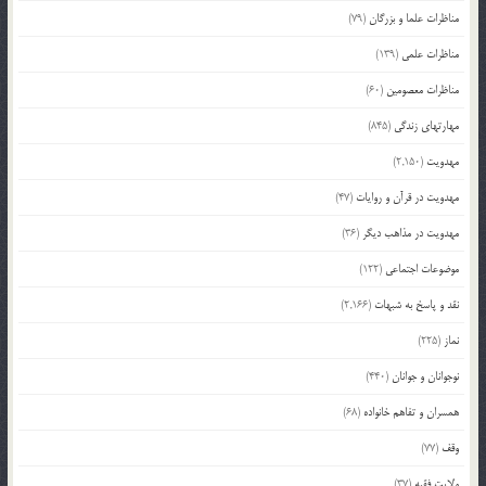
مناظرات علما و بزرگان
(79)
مناظرات علمی
(139)
مناظرات معصومین
(60)
مهارتهای زندگی
(845)
مهدویت
(2,150)
مهدویت در قرآن و روایات
(47)
مهدویت در مذاهب دیگر
(36)
موضوعات اجتماعی
(122)
نقد و پاسخ به شبهات
(2,166)
نماز
(225)
نوجوانان و جوانان
(440)
همسران و تفاهم خانواده
(68)
وقف
(77)
ولایت فقیه
(37)