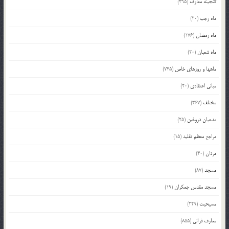
گنجینه معارف
(495)
ماه رجب
(20)
ماه رمضان
(176)
ماه شعبان
(20)
ماهها و روزهای خاص
(745)
مبانی اعتقادی
(20)
مختلف
(367)
مدعیان دروغین
(25)
مراجع معظم تقلید
(15)
مردان
(40)
مسجد
(87)
مسجد مقدس جمکران
(19)
مسیحیت
(229)
معارف قرآنی
(855)