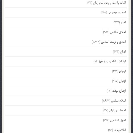
اثبات ولایت و وجود امام زمان
(73)
احادیث موضوعی
(550)
اخبار
(717)
اخلاق اسلامی
(956)
اخلاق و تربیت اسلامی
(2,836)
ادیان
(474)
ارتباط با امام زمان (عج)
(14)
ازدواج
(371)
ازدواج
(117)
ازدواج موقت
(32)
اسلام شناسی
(2,661)
اصحاب و یاران
(37)
اصول اعتقادی
(777)
اطلاعیه ها
(26)