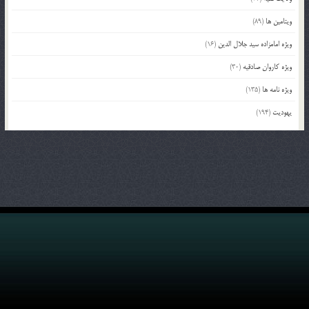
ویتامین ها
(89)
ویژه امامزاده سید جلال الدین
(16)
ویژه کاروان صادقیه
(30)
ویژه نامه ها
(135)
یهودیت
(194)