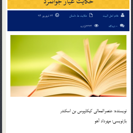
حکایت عیار جوانمرد
خادم اهل البیت
حکایت ها
,
داستان
24 شهریور 94
0 دیدگاه
2324بازدید
نویسنده: عنصرالمعالی کیکاووس بن اسکندر
بازنویسی: مهرداد آهو