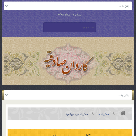
شنبه , 17 مرداد 1405
حکایت ها
حکایت عیار جوانمرد