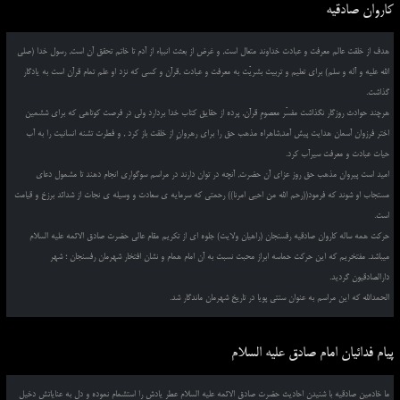
کاروان صادقیه
هدف از خلقت عالم معرفت و عبادت خداوند متعال است, و غرض از بعثت انبیاء از آدم تا خاتم تحقق آن است, رسول خدا (صلی
الله علیه و آله و سلم) برای تعلیم و تربیت بشریّت به معرفت و عبادت ,قرآن و کسی که نزد او علم تمام قرآن است به یادگار
گذاشت.
هرچند حوادث روزگار نگذاشت مفسّر معصومِ قرآن, پرده از حقایق کتاب خدا بردارد ولی در فرصت کوتاهی که برای ششمین
اختر فرزوان آسمان هدایت پیش آمد,شاهراه مذهب حق را برای رهروانِ از خلقت باز کرد , و فطرت تشنه انسانیت را به آب
حیات عبادت و معرفت سیرآب کرد.
امید است پیروان مذهب حق روز عزای آن حضرت, آنچه در توان دارند در مراسم سوگواری انجام دهند تا مشمول دعای
مستجاب او شوند که فرمود((رحم الله من احیی امرنا)) رحمتی که سرمایه ی سعادت و وسیله ی نجات از شدائد برزخ و قیامت
است.
حرکت همه ساله کاروان صادقیه رفسنجان (راهیان ولایت) جلوه ای از تکریم مقام عالی حضرت صادق الائمه علیه السلام
میباشد. مفتخریم که این حرکت حماسه ابراز محبت نسبت به آن امام همام و نشان افتخار شهرمان رفسنجان ؛ شهر
دارالصادقیون گردید.
الحمدالله که این مراسم به عنوان سنتی پویا در تاریخ شهرمان ماندگار شد.
پیام فدائیان امام صادق علیه السلام
ما خادمین صادقیه با شنیدن احادیث حضرت صادق الائمه علیه السلام عطر یادش را استشمام نموده و دل به عنایاتش دخیل