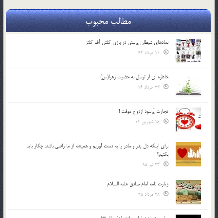
مطالب محبوب
نمادهای شیطان پرستی در بازی کلش آف کلنز
11 مرداد 94
خاطره ای از توسل به حضرت زهرا(س)
23 خرداد 94
تجارت پُرسود ازدواج موقت !
16 شهریور 04
براي اينكه دل پدر و مادر را به دست آوريم و هميشه از ما راضي باشند چكار بايد
بكنيم؟
23 تیر 95
زیارت نامه امام صادق علیه السلام
28 مرداد 95