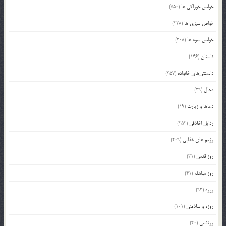
خواص خوراکی ها
(550)
خواص سبزی ها
(228)
خواص میوه ها
(308)
داستان
(146)
دانستنی‌های خانواده
(357)
دجال
(29)
دعاها و زیارت
(19)
رذایل اخلاقی
(252)
رژیم های غذایی
(209)
روز قدس
(31)
روز مباهله
(41)
روزه
(93)
روزه و سلامتی
(101)
زرتشتی
(40)