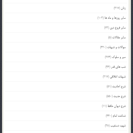
زنان
(317)
سایر روزها و ماه ها
(103)
سایر فروع دین
(72)
سایر مقالات
(5)
سوالات و شبهات
(420)
سیر و سلوک
(274)
شب های قدر
(46)
شبهات اخلاقی
(217)
شرح احادیث
(51)
شرح حدیث
(550)
شرح دیوان حافظ
(11)
شناخت امام
(440)
شهید دستغیب
(38)