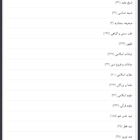
شیخ مفید
(42)
شیعه شناسی
(69)
صحیفه سجادیه
(4)
طب سنتی و گیاهی
(147)
ظهور
(334)
عبادات اسلامی
(627)
عبادات و فروع دین
(34)
عقاید اسلامی
(70)
علما و بزرگان
(224)
علوم اسلامی
(43)
علوم قرآنی
(343)
عید غدیر خم
(185)
عید فطر
(35)
عید نوروز
(45)