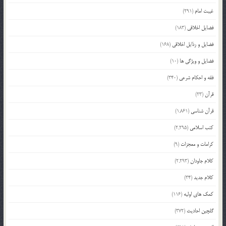
غیبت امام
(291)
فضایل اخلاقی
(183)
فضایل و رذایل اخلاقی
(168)
فضایل و ویژگی ها
(10)
فقه و احکام شرعی
(340)
قرآن
(23)
قرآن شناسی
(1,861)
کتب اسلامی
(2,295)
کرامات و معجزات
(9)
کلام جاودان
(2,293)
کلام جدید
(34)
کمک های اولیه
(116)
گلچین احادیث
(372)