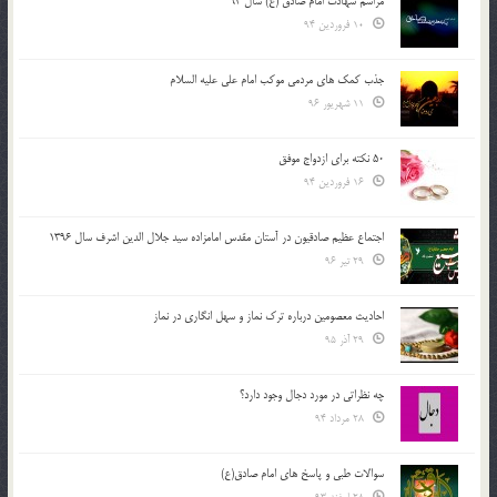
مراسم شهادت امام صادق (ع) سال 93
10 فروردین 94
جذب کمک های مردمی موکب امام علی علیه السلام
11 شهریور 96
50 نکته برای ازدواج موفق
16 فروردین 94
اجتماع عظیم صادقیون در آستان مقدس امامزاده سید جلال الدین اشرف سال 1396
29 تیر 96
احادیث معصومین درباره ترک نماز و سهل انگاری در نماز
29 آذر 95
چه نظراتی در مورد دجال وجود دارد؟
28 مرداد 94
سوالات طبی و پاسخ های امام صادق(ع)