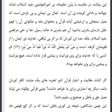
این بیانات، در مقایسه با بیان حکیمانه ی امیرالمؤمنین علیه السلام، نشانه
جهالت و نادانی گوینده ی آن است. کمال بی ایمانی و بی خردی است که
معیار سنجش و ارزشیابی آیات قرآن و محتوای بلند و ملکوتی آن را فهم
عقل نارسای بشری بدانیم؛ آن هم بشری نه مانند رسول خدا و علی مرتضی
علیه السلام، بلکه عده ای کوردل که بر اثر بی لیاقتی، خداوند نور ایمان را از
قلوبشان گرفته است: وَ مَنْ لَمْ یَجْعَلِ اللَّهُ لَهُ نُوراً فَمَا لَهُ مِنْ نُورٍ؛ (13) «و
کسی را که خداوند برای وی نورانیت و بینشی قرار نداده است، هیچ نورانیت
و بینشی برای وی نخواهد بود».
اگر اثبات حقانیت و اعتبار قرآن تابع تجربه های یک مشت کافر کوردل
باشد، دیگر چه اعتباری برای ما خواهد داشت؟ چنین قرآنی چگونه می تواند
معیار حق و باطل و صحیح و سقیم باشد؟
این چنین دیدگاهی، نتیجه ی کوری باطن است که بر اثر کج فهمی ها،