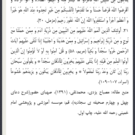
أَقْرِضُوا اللَّهَ قَرْضاً حَسَناً وَ مَا تُقَدِّمُوا لِأَنْفُسِکُمْ مِنْ خَیْرٍ تَجِدُوهُ عِنْدَ اللَّهِ هُوَ خَیْراً
وَ أَعْظَمَ أَجْراً وَ اسْتَغْفِرُوا اللَّهَ إِنَّ اللَّهَ غَفُورٌ رَحِیمٌ (مزمل، 20).
21. أُولئِکَ الَّذِینَ أَنْعَمَ اللَّهُ عَلَیْهِمْ مِنَ النَّبِیِّینَ مِنْ ذُرِّیَّةِ آدَمَ وَ مِمَّنْ حَمَلْنَا مَعَ
نُوحٍ وَ مِنْ ذُرِّیَّةِ إِبْرَاهِیمَ وَ إِسْرَائِیلَ وَ مِمَّنْ هَدَیْنَا وَ اجْتَبَیْنَا إِذَا تُتْلَى عَلَیْهِمْ آیَاتُ
الرَّحْمنِ خَرُّوا سُجَّداً وَ بُکِیّاً (مریم، 58) و قُلْ آمِنُوا بِهِ أَوْ لاَ تُؤْمِنُوا إِنَّ الَّذِینَ
أُوتُوا الْعِلْمَ مِنْ قَبْلِهِ إِذَا یُتْلَى عَلَیْهِمْ یَخِرُّونَ لِلْأَذْقَانِ سُجَّداً * وَ یَقُولُونَ سُبْحَانَ
رَبِّنَا إِنْ کَانَ وَعْدُ رَبِّنَا لَمَفْعُولاً * وَ یَخِرُّونَ لِلْأَذْقَانِ یَبْکُونَ وَ یَزِیدُهُمْ خُشُوعاً
(اسراء، 107-109).
منبع مقاله: مصباح یزدی، محمدتقی، (1391)، صهبای حضور(شرح دعای
چهل و چهارم صحیفه ی سجادیه)، قم: موسسه آموزشی و پژوهشی امام
خمینی رحمه الله علیه، چاپ اول.