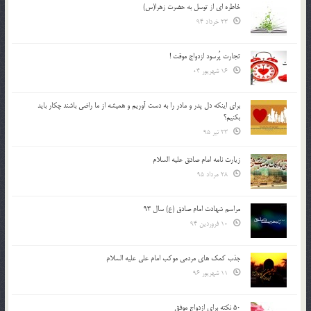
خاطره ای از توسل به حضرت زهرا(س)
23 خرداد 94
تجارت پُرسود ازدواج موقت !
16 شهریور 04
براي اينكه دل پدر و مادر را به دست آوريم و هميشه از ما راضي باشند چكار بايد
بكنيم؟
23 تیر 95
زیارت نامه امام صادق علیه السلام
28 مرداد 95
مراسم شهادت امام صادق (ع) سال 93
10 فروردین 94
جذب کمک های مردمی موکب امام علی علیه السلام
11 شهریور 96
50 نکته برای ازدواج موفق