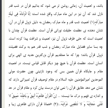
باشد، و اهمیت آن، زمانی روشن تر می شود که بدانیم قرآن در شب قدر
نازل شد که آن نیز در این ماه مبارک واقع شده است: إنَّا انْزَلناَهُ فِی لَیلَةٍ
مبارَکَهٍ.(1) اهمیت شب قدر و ماه مبارک رمضان به دلیل نزول قرآن در آن،
نشان دهنده ی عظمت حقیقت نورانی قرآن است. عظمت قرآن چندان با
اهمیت است که حتی ظرف نزول آن نیز، اهمیت و شرافت پیدا کرده است.
چه بسا سایر فضایل ماه مبارک رمضان و شب قدر هم به برکت فضیلت
نزول قرآن باشد؛ چرا که ما معتقدیم قرآن بزرگترین هدیه ی الهی برای
انسان است. عظمت قرآن با هیچ چیز دیگر قابل قیاس نیست. در اهمیت
مقام و جایگاه قرآن همین بس که وجود نازنینی چون حضرت مولی
الموحدین امیرالمؤمنین علیه السلام در مقام توصیف قرآن تعبیراتی دارند که
نشان می دهد حقایق قرآن را نمی توان درست بیان کرد و مقام قرآن در حد
و اندازه ی فهم و درک ما نیست: … إنَّ القُرآنَ ظاَهِرُهُ أنِیقٌ وَ بَاطِنُهُ عَمِیقٌ لا
تَفْنَی عَجائِبُهُ وَ لا تَنقَضِی غَرَائِبُهُ…؛(2) «همانا قرآن دارای ظاهری زیبا و