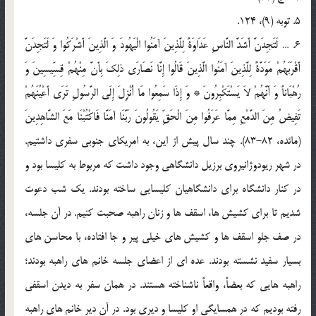
5. توبه (9)، 124.
6. … لَتَجِدَنَّ أَشَدَّ النَّاسِ عَدَاوَةً لِلَّذِینَ آمَنُوا الْیَهُودَ وَ الَّذِینَ أَشْرَکُوا وَ لَتَجِدَنَّ
أَقْرَبَهُمْ مَوَدَّةً لِلَّذِینَ آمَنُوا الَّذِینَ قَالُوا إِنَّا نَصَارَى ذلِکَ بِأَنَّ مِنْهُمْ قِسِّیسِینَ وَ
رُهْبَاناً وَ أَنَّهُمْ لاَ یَسْتَکْبِرُونَ‌ * وَ إِذَا سَمِعُوا مَا أُنْزِلَ إِلَى الرَّسُولِ تَرَى أَعْیُنَهُمْ
تَفِیضُ مِنَ الدَّمْعِ مِمَّا عَرَفُوا مِنَ الْحَقِّ یَقُولُونَ رَبَّنَا آمَنَّا فَاکْتُبْنَا مَعَ الشَّاهِدِینَ‌
(مائده، 82-83). چند سال پیش از این، به امریکای جنوبی سفری داشتیم.
در شهر ریودوژانیروی برزیل دانشگاهی وجود داشت که مربوط به کلیسا بود و
در کنار دانشگاه برای دانشگاهیان کلیسایی ساخته بودند. یک شب دعوت
شدیم تا برای کشیش ها، اسقف ها و زنان راهبه صحبت کنیم. در آن جلسه،
در صف جلو اسقف ها و کشیش های خیلی پیر و جا افتاده، با محاسن های
بسیار سفید نشسته بودند. عده ای از اعضای جلسه خانم های راهبه بودند؛
راهبه هایی که بعضاً، واقعاً ناشناخته هستند. در همان سفر به دیدن اسقفی
رفته بودیم که در همسایگی او کلیسا و دیری بود. در آن دیر خانم های راهبه