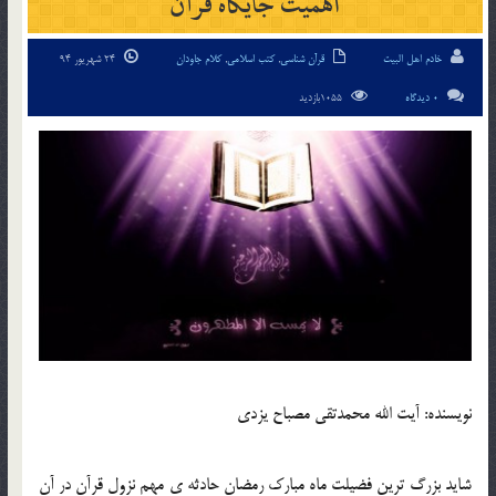
اهمیت جایگاه قرآن
خادم اهل البیت
قرآن شناسی
,
کتب اسلامی
,
کلام جاودان
24 شهریور 94
0 دیدگاه
1055بازدید
نویسنده: آیت الله محمدتقی مصباح یزدی
شاید بزرگ ترین فضیلت ماه مبارک رمضان حادثه ی مهم نزول قرآن در آن