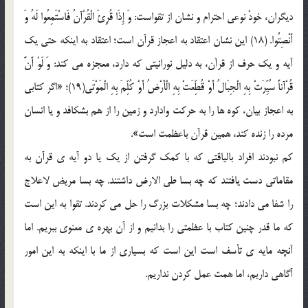
دیگران، خودْ نوعی احترام و نشان از تقواست: وَ إِذَا قُرِئَ الْقُرْآنُ فَاسْتَمِعُوا لَهُ وَ
أَنْصِتُوا. (18) این نشان اعتقاد به اعجاز قرآن است؛ اعتقاد به اینکه حتی یک
آیه و یک حرف از قرآن، به دلیل نورانیتی که دارد، معجزه می کند: وَ لَوْ أَنَّ
قُرْآناً سُیِّرَتْ بِهِ الْجِبَالُ أَوْ قُطِّعَتْ بِهِ الْأَرْضُ أَوْ کُلِّمَ بِهِ الْمَوْتَى(19)؛ «اگر کتابی
به اعجاز بیان، کوه ها را به حرکت وادارد و زمین را از هم بشکافد و یا انسان
مرده را زنده کند، همین قرآن باعظمت است».
کم نبودند افراد بالیاقتی که با کمک گرفتن از یک یا دو آیه ی قرآن به
مقاماتی دست یافتند که چه بسا طی الارض داشتند. چه بسا مریض لاعلاج
را شفا می دادند؛ چه بسا مشکلات بزرگ را حل می کردند. تقوا به این است
که ما قدر چنین کتاب با عظمتی را بدانیم و از آن بهره ی معنوی ببریم. اما
آنچه مایه ی تأسف است این است که بسیاری از ما با اینکه به این امور
آگاهی داریم، اما همت عمل کردن نداریم.