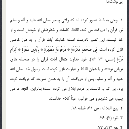
پی‌نوشت‌ها:
1. برخی به غلط تصور کرده اند که وقتی پیامبر صلی الله علیه و آله و سلم
نور قرآن را دریافت می کند، الفاظ، کلمات و خطوطش از خودش است و از
خدا نیست. این تصور نادرست است؛ خداوند آیات قرآن را به طرز خاصی
نازل کرده است: فِی صُحُفٍ مُکَرَّمَةٍ * مَرْفُوعَةٍ مُطَهَّرَةٍ * بِأَیْدِی سَفَرَةٍ * کِرَامٍ
بَرَرَةٍ (عبس، 13-16). خود خداوند متعال آیات قرآن را در صحیفه های
نورانی نوشته و با همان الفاظ و عبارات نازل کرده است. رسول خدا صلی الله
علیه و آله و سلم، پس از دریافت، آن را به همان صورت که دریافت کرده
بود، بی کم و کاست، بر مردم ابلاغ می کرده است؛ بنابراین، آنچه ما می
بینیم، می شنویم و می خوانیم، عیناً کلام خداست.
2. نهج البلاغه، ص 61، خطبه 18.
3. بقره (2)، 26.
4. حج (22)، 73.