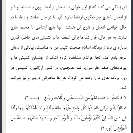
ای زندگی می کنند که از اول جوانی تا به حال از آنجا بیرون نیامده اند و غیر
از انجیل با هیچ چیز دیگری ارتباط ندارند. آنها یا در حال عبادت و دعا، یا در
حال خواندن انجیل و شرح آن هستند. آنها هیچ ارتباطی با محیط خارج
ندارند. به هر حال، قرار شد ما برای اسقف ها و کشیش های حاضر، قدری
درباره ی دعا از دیدگاه اسلام صحبت کنیم. من به مناسبت، بیاناتی از دعای
عرفه یادم آمد، آنجا خواندم. مشاهده کردم اشک از چشمان کشیش ها و
پیرمردهای صف جلو سرازیر شد. همچنین، در کشور آرژانتین، کشیشی هر
روز، برنامه های ما را رصد می کرد تا هر جا سخنرانی داریم او نیز شرکت
کند.
7. فَانْکِحُوا مَا طَابَ لَکُمْ مِنَ النِّسَاءِ مَثْنَى وَ ثُلاَثَ وَ رُبَاعَ … (نساء، 3).
8. الزَّانِیَةُ وَ الزَّانِی فَاجْلِدُوا کُلَّ وَاحِدٍ مِنْهُمَا مِائَةَ جَلْدَةٍ وَ لاَ تَأْخُذْکُمْ بِهِمَا رَأْفَةٌ
فِی دِینِ اللَّهِ إِنْ کُنْتُمْ تُؤْمِنُونَ بِاللَّهِ وَ الْیَوْمِ الْآخِرِ وَ لْیَشْهَدْ عَذَابَهُمَا طَائِفَةٌ مِنَ
الْمُؤْمِنِینَ‌ (نور، 2).