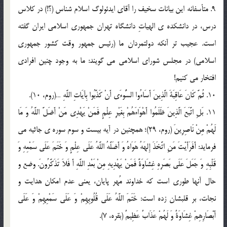
9. متأسفانه این بیانات سخیف را آقای ایدئولوگ اسلام شناس (؟!) در کلاس
درس، در دانشکده ی الهیاتِ دانشگاه تهران جمهوری اسلامی ایران گفته
است. عجیب تر آنکه دولتمردان ما (رئیس جمهور وقت کشور جمهوری
اسلامی) در مجلس شورای اسلامی می گویند: ما به وجود چنین افرادی
افتخار می کنیم!
10. ثُمَّ کَانَ عَاقِبَةَ الَّذِینَ أَسَاءُوا السُّوءَى أَنْ کَذَّبُوا بِآیَاتِ اللَّهِ …(روم، 10).
11. بَلِ اتَّبَعَ الَّذِینَ ظَلَمُوا أَهْوَاءَهُمْ بِغَیْرِ عِلْمٍ فَمَنْ یَهْدِی مَنْ أَضَلَّ اللَّهُ وَ مَا
لَهُمْ مِنْ نَاصِرِینَ‌ (روم، 29)؛ همچنین در آیه بیست و سوم سوره ی جاثیه می
فرماید: أَفَرَأَیْتَ مَنِ اتَّخَذَ إِلهَهُ هَوَاهُ وَ أَضَلَّهُ اللَّهُ عَلَى عِلْمٍ وَ خَتَمَ عَلَى سَمْعِهِ وَ
قَلْبِهِ وَ جَعَلَ عَلَى بَصَرِهِ غِشَاوَةً فَمَنْ یَهْدِیهِ مِنْ بَعْدِ اللَّهِ أَ فَلاَ تَذَکَّرُونَ‌. وضع و
حال آنها طوری است که خداوند مُهر پایان، یعنی عدم امکان هدایت و
نجات، بر قلبشان زده است: خَتَمَ اللَّهُ عَلَى قُلُوبِهِمْ وَ عَلَى سَمْعِهِمْ وَ عَلَى
أَبْصَارِهِمْ غِشَاوَةٌ وَ لَهُمْ عَذَابٌ عَظِیمٌ‌ (بقره، 7).