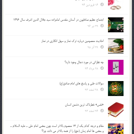
16 فروردین 94
اجتماع عظیم صادقیون در آستان مقدس امامزاده سید جلال الدین اشرف سال 1396
29 تیر 96
احادیث معصومین درباره ترک نماز و سهل انگاری در نماز
29 آذر 95
چه نظراتی در مورد دجال وجود دارد؟
28 مرداد 94
سوالات طبی و پاسخ های امام صادق(ع)
28 اسفند 93
«نفس» خطرناک ترین دشمن انسان
26 اسفند 93
مقام و درجه كدام يك از 14 معصوم بالاتر است چون بعضي امام علي ـ عليه السلام ـ
و بعضي ها امام زمان (عج) را از همه بالاتر مي دانند چرا؟