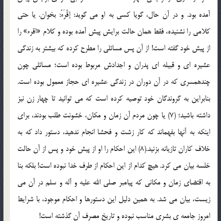
آمده بود. و در آن حال، گویا کسی به او می گوید: إقْرَءْ: بخوان. یا حتی
کلامی را نشنیده، فقط همان حالت برایش پیش آمده بوده و کلام «اقرء» را
از پیش خود گفته است! از آن پس مسائلی را مطرح کرده که بیشتر به زندگی
عشیره ای و قبیله ای پدران و اجدادش مربوط بوده است؛ مسائلی چون
چندهمسری که در آن دوران در زندگی عشیره ای حجاز معمول بوده است.
بنابراین به گروندگان خود توصیه کرده است که می توانید تا چهار زن نیز
داشته باشید؛ (7) یا چون مردم آن زمان و مکان، خشونت طلب بودند، برای
اینکه به آنها بفهماند که کار زشت و فحشا انجام ندهید، دستور داد که به
خلاف کاران تازیانه بزنید.(8) این احکام را او از پیش خود و پس از آن حالت
خلسه بیان می کرد. هیچ کدام از این احکام از طرف خدا نبوده است! بلکه بنا
به اقتضای زمان و مکانی که پیامبر صلی الله علیه و آله و سلم در آن می
زیست، بیان می شد. به همین دلیل این دستورها و احکام موجود، با شرایط
امروز جامعه ی بشری مناسب نبوده و تاریخ مصرف آن گذشته است!