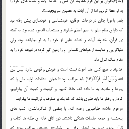
(15)«بخوان بر این قوم حکایت آن کس را که ما آیات و نشانه های خود را
به او عطا کردیم اما از آن آیات به عصیان سرپیچید…».
بلعم باعورا چنان در درجات عرفان، خودشناسی و خودسازی پیش رفته بود
که دارای مقام علم به اسم اعظم خداوند و مستجاب الدعوه شده بود. به گفته
ی قرآن، خداوند آیات و نشانه هایی از خود را به او نمایانده بود، ولی
دنیاگرایی و متابعت از هواهای نفسانی او را زمین گیر کرد؛ در نتیجه خود را به
مقام سگ تنزل داد.
خداوند با هیچ کس عقد اخوت نبسته است و خویش و قومی ندارد: لَیْسَ بَیْنَ
اللهِ وَ بَیْنَ اَحَدٍ قَرَابَةٌ.(16) باید مراقب بود تا همان اعتقادات اولیه مان را که
پدرها و مادرها به ما داده اند، حفظ کنیم. بر کیفیت و کمیت آن بیفزاییم.
کردار و رفتار ما باید طوری باشد که خداوند بر معارف و نورانیت ما بیفزاید.
مرحوم علامه طباطبایی رحمه الله، با بعضی از شاگردانشان، شب های
پنجشنبه و جمعه جلسات هفتگی داشتند. دور اتاق خانه ی طلبه ها کتاب و
قرآن چیده شده بود. ایشان وقتی می خواستند بنشینند، مراقب بودند که