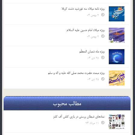
ویژه نامه میلاد سه خورشید دشت کربلا
2 بهمن 04
ویژه میلاد امام حسین علیه السلام
2 بهمن 04
ویژه ماه شعبان المعظّم
28 دی 04
ویژه مبعث حضرت محمد صلی الله علیه و اله و سلم
25 دی 04
مطالب محبوب
نمادهای شیطان پرستی در بازی کلش آف کلنز
11 مرداد 94