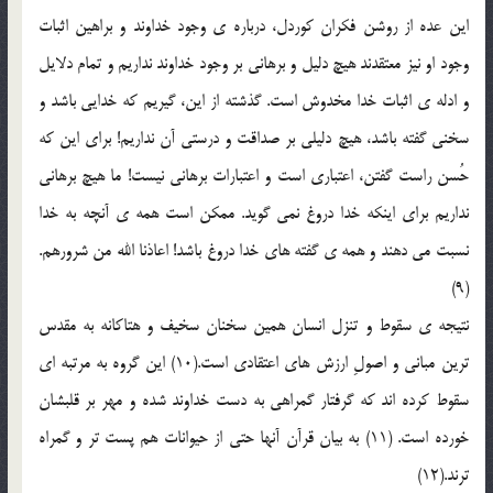
این عده از روشن فکران کوردل، درباره ی وجود خداوند و براهین اثبات
وجود او نیز معتقدند هیچ دلیل و برهانی بر وجود خداوند نداریم و تمام دلایل
و ادله ی اثبات خدا مخدوش است. گذشته از این، گیریم که خدایی باشد و
سخنی گفته باشد، هیچ دلیلی بر صداقت و درستی آن نداریم! برای این که
حُسن راست گفتن، اعتباری است و اعتبارات برهانی نیست! ما هیچ برهانی
نداریم برای اینکه خدا دروغ نمی گوید. ممکن است همه ی آنچه به خدا
نسبت می دهند و همه ی گفته های خدا دروغ باشد! اعاذنا الله من شرورهم.
(9)
نتیجه ی سقوط و تنزل انسان همین سخنان سخیف و هتاکانه به مقدس
ترین مبانی و اصولِ ارزش های اعتقادی است.(10) این گروه به مرتبه ای
سقوط کرده اند که گرفتار گمراهی به دست خداوند شده و مهر بر قلبشان
خورده است. (11) به بیان قرآن آنها حتی از حیوانات هم پست تر و گمراه
ترند.(12)