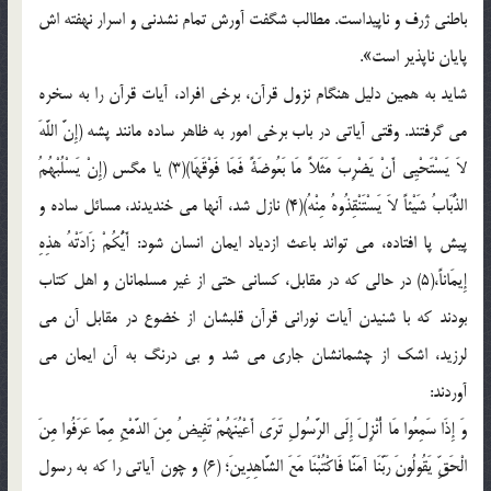
باطنی ژرف و ناپیداست. مطالب شگفت آورش تمام نشدنی و اسرار نهفته اش
پایان ناپذیر است».
شاید به همین دلیل هنگام نزول قرآن، برخی افراد، آیات قرآن را به سخره
می گرفتند. وقتی آیاتی در باب برخی امور به ظاهر ساده مانند پشه (إِنَّ اللَّهَ
لاَ یَسْتَحْیِی أَنْ یَضْرِبَ مَثَلاً مَا بَعُوضَةً فَمَا فَوْقَهَا)(3) یا مگس (إِنْ یَسْلُبْهُمُ
الذُّبَابُ شَیْئاً لاَ یَسْتَنْقِذُوهُ مِنْهُ)(4) نازل شد، آنها می خندیدند، مسائل ساده و
پیش پا افتاده، می تواند باعث ازدیاد ایمان انسان شود: أَیُّکُمْ زَادَتْهُ هذِهِ
إِیمَاناً،‌(5) در حالی که در مقابل، کسانی حتی از غیر مسلمانان و اهل کتاب
بودند که با شنیدن آیات نورانی قرآن قلبشان از خضوع در مقابل آن می
لرزید، اشک از چشمانشان جاری می شد و بی درنگ به آن ایمان می
آوردند:
وَ إِذَا سَمِعُوا مَا أُنْزِلَ إِلَى الرَّسُولِ تَرَى أَعْیُنَهُمْ تَفِیضُ مِنَ الدَّمْعِ مِمَّا عَرَفُوا مِنَ
الْحَقِّ یَقُولُونَ رَبَّنَا آمَنَّا فَاکْتُبْنَا مَعَ الشَّاهِدِینَ‌؛ (6) و چون آیاتی را که به رسول