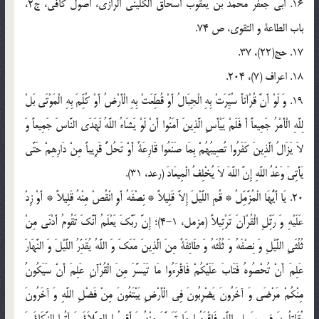
16. ابی جعفر محمد بن یعقوب اسحاق الکلینی الرازی، اصول کافی، ج2،
باب الطاعة و التقوی، ص 74.
17. حج(22)، 37.
18. اعراف (7)، 204.
19. وَ لَوْ أَنَّ قُرْآناً سُیِّرَتْ بِهِ الْجِبَالُ أَوْ قُطِّعَتْ بِهِ الْأَرْضُ أَوْ کُلِّمَ بِهِ الْمَوْتَى بَلْ
لِلَّهِ الْأَمْرُ جَمِیعاً أَ فَلَمْ یَیْأَسِ الَّذِینَ آمَنُوا أَنْ لَوْ یَشَاءُ اللَّهُ لَهَدَى النَّاسَ جَمِیعاً وَ
لاَ یَزَالُ الَّذِینَ کَفَرُوا تُصِیبُهُمْ بِمَا صَنَعُوا قَارِعَةٌ أَوْ تَحُلُّ قَرِیباً مِنْ دَارِهِمْ حَتَّى
یَأْتِیَ وَعْدُ اللَّهِ إِنَّ اللَّهَ لاَ یُخْلِفُ الْمِیعَادَ (رعد، 31).
20. یَا أَیُّهَا الْمُزَّمِّلُ‌ * قُمِ اللَّیْلَ إِلاَّ قَلِیلاً * نِصْفَهُ أَوِ انْقُصْ مِنْهُ قَلِیلاً * أَوْ زِدْ
عَلَیْهِ وَ رَتِّلِ الْقُرْآنَ تَرْتِیلاً (مزمل، 1-4)؛ إِنَّ رَبَّکَ یَعْلَمُ أَنَّکَ تَقُومُ أَدْنَى مِنْ
ثُلُثَیِ اللَّیْلِ وَ نِصْفَهُ وَ ثُلُثَهُ وَ طَائِفَةٌ مِنَ الَّذِینَ مَعَکَ وَ اللَّهُ یُقَدِّرُ اللَّیْلَ وَ النَّهَارَ
عَلِمَ أَنْ تُحْصُوهُ فَتَابَ عَلَیْکُمْ فَاقْرَءُوا مَا تَیَسَّرَ مِنَ الْقُرْآنِ عَلِمَ أَنْ سَیَکُونُ
مِنْکُمْ مَرْضَى وَ آخَرُونَ یَضْرِبُونَ فِی الْأَرْضِ یَبْتَغُونَ مِنْ فَضْلِ اللَّهِ وَ آخَرُونَ
یُقَاتِلُونَ فِی سَبِیلِ اللَّهِ فَاقْرَءُوا مَا تَیَسَّرَ مِنْهُ وَ أَقِیمُوا الصَّلاَةَ وَ آتُوا الزَّکَاةَ وَ