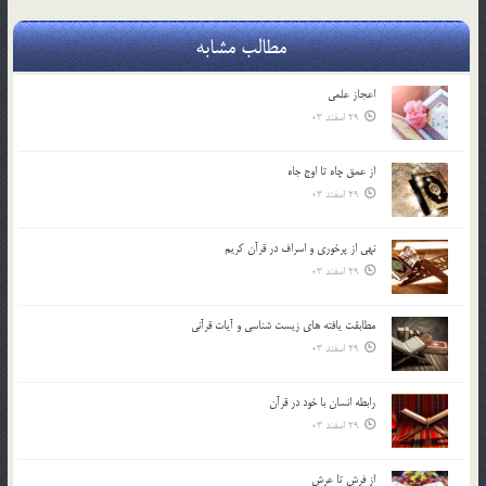
مطالب مشابه
اعجاز علمی
29 اسفند 03
از عمق چاه تا اوج جاه
29 اسفند 03
نهي از پرخوري و اسراف در قرآن کريم
29 اسفند 03
مطابقت یافته های زیست شناسی و آیات قرآنی
29 اسفند 03
رابطه انسان با خود در قرآن
29 اسفند 03
از فرش تا عرش