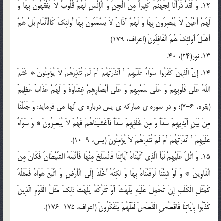
12. وَ لَقَدْ ذَرَأْنَا لِجَهَنَّمَ کَثِیراً مِنَ الْجِنِّ وَ الْإِنْسِ لَهُمْ قُلُوبٌ لاَ یَفْقَهُونَ بِهَا وَ
لَهُمْ أَعْیُنٌ لاَ یُبْصِرُونَ بِهَا وَ لَهُمْ آذَانٌ لاَ یَسْمَعُونَ بِهَا أُولئِکَ کَالْأَنْعَامِ بَلْ هُمْ
أَضَلُّ أُولئِکَ هُمُ الْغَافِلُونَ‌ (اعراف، 179).
13. نور(24)، 40.
14. إِنَّ الَّذِینَ کَفَرُوا سَوَاءٌ عَلَیْهِمْ أَ أَنْذَرْتَهُمْ أَمْ لَمْ تُنْذِرْهُمْ لاَ یُؤْمِنُونَ‌ * خَتَمَ
اللَّهُ عَلَى قُلُوبِهِمْ وَ عَلَى سَمْعِهِمْ وَ عَلَى أَبْصَارِهِمْ غِشَاوَةٌ وَ لَهُمْ عَذَابٌ عَظِیمٌ‌
(بقره، 6-7)؛ و در سوره ی مبارکه ی یس درباره ی آنها می فرماید: وَ جَعَلْنَا
مِنْ بَیْنِ أَیْدِیهِمْ سَدّاً وَ مِنْ خَلْفِهِمْ سَدّاً فَأَغْشَیْنَاهُمْ فَهُمْ لاَ یُبْصِرُونَ‌ * وَ سَوَاءٌ
عَلَیْهِمْ أَ أَنْذَرْتَهُمْ أَمْ لَمْ تُنْذِرْهُمْ لاَ یُؤْمِنُونَ‌ (یس، 9-10).
15. وَ اتْلُ عَلَیْهِمْ نَبَأَ الَّذِی آتَیْنَاهُ آیَاتِنَا فَانْسَلَخَ مِنْهَا فَأَتْبَعَهُ الشَّیْطَانُ فَکَانَ مِنَ
الْغَاوِینَ‌ * وَ لَوْ شِئْنَا لَرَفَعْنَاهُ بِهَا وَ لکِنَّهُ أَخْلَدَ إِلَى الْأَرْضِ وَ اتَّبَعَ هَوَاهُ فَمَثَلُهُ
کَمَثَلِ الْکَلْبِ إِنْ تَحْمِلْ عَلَیْهِ یَلْهَثْ أَوْ تَتْرُکْهُ یَلْهَثْ ذلِکَ مَثَلُ الْقَوْمِ الَّذِینَ
کَذَّبُوا بِآیَاتِنَا فَاقْصُصِ الْقَصَصَ لَعَلَّهُمْ یَتَفَکَّرُونَ‌ (اعراف، 175-176).