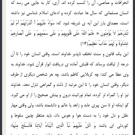
انحرافات و معاصی، آن را کسب کرده اند. آری، کار به جایی می رسد که
انسان مسلمانی که سال ها عبادت کرده و ادعای اسلام شناسی نیز داشته
است، مصداق بارز این آیه ی شریفه شود که: سَوَاءٌ عَلَیْهِمْ أَ أَنْذَرْتَهُمْ أَمْ لَمْ
تُنْذِرْهُمْ لاَ یُؤْمِنُونَ‌ * خَتَمَ اللَّهُ عَلَى قُلُوبِهِمْ وَ عَلَى سَمْعِهِمْ وَ عَلَى أَبْصَارِهِمْ
غِشَاوَةٌ وَ لَهُمْ عَذَابٌ عَظِیمٌ.(14)
این یک قانون و سنت تخلف ناپذیر خداوند است. وقتی انسان خود را تا آن
درجه از لیاقت برساند که قلبش آماده ی دریافت انوار قرآن شود، خداوند به
وی عطا می کند؛ چه کربلایی کاظم باشد، چه هر شخص دیگری از طرف
دیگر، وقتی انسان خود را تا این مرتبه از ذلت و گمراهی تنزل دهد، خداوند
نیز او را گمراه تر کرده، تمام نورانیت درون و بینش صحیح را از او می گیرد.
گو اینکه او تا سن پیری عابد و زاهد یا عالم و دانشمند باشد، ولی وقتی مهار
عقل و دل خود را به دست هوا و هوس داد، باید منتظر چنین سقوط و
کوردلی ای باشد: وَ اتْلُ عَلَیْهِمْ نَبَأَ الَّذِی آتَیْنَاهُ آیَاتِنَا فَانْسَلَخَ مِنْهَا؛