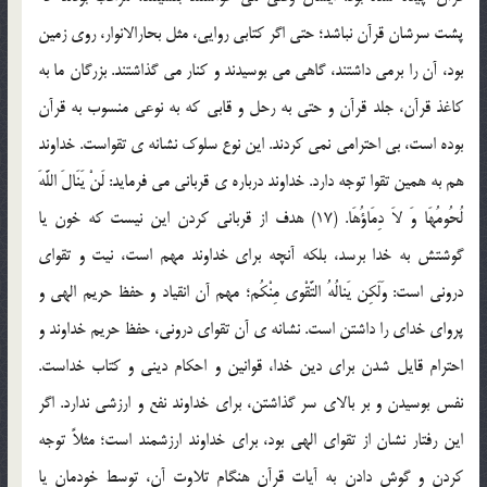
پشت سرشان قرآن نباشد؛ حتی اگر کتابی روایی، مثل بحارالانوار، روی زمین
بود، آن را برمی داشتند، گاهی می بوسیدند و کنار می گذاشتند. بزرگان ما به
کاغذ قرآن، جلد قرآن و حتی به رحل و قابی که به نوعی منسوب به قرآن
بوده است، بی احترامی نمی کردند. این نوع سلوک نشانه ی تقواست. خداوند
هم به همین تقوا توجه دارد. خداوند درباره ی قربانی می فرماید: لَنْ یَنَالَ اللَّهَ
لُحُومُهَا وَ لاَ دِمَاؤُهَا. (17) هدف از قربانی کردن این نیست که خون یا
گوشتش به خدا برسد، بلکه آنچه برای خداوند مهم است، نیت و تقوای
درونی است: وَلَکِن یَنالُهُ التَّقْوی مِنْکُم؛ مهم آن انقیاد و حفظ حریم الهی و
پروای خدای را داشتن است. نشانه ی آن تقوای درونی، حفظ حریم خداوند و
احترام قایل شدن برای دین خدا، قوانین و احکام دینی و کتاب خداست.
نفس بوسیدن و بر بالای سر گذاشتن، برای خداوند نفع و ارزشی ندارد. اگر
این رفتار نشان از تقوای الهی بود، برای خداوند ارزشمند است؛ مثلاً توجه
کردن و گوش دادن به آیات قرآن هنگام تلاوت آن، توسط خودمان یا