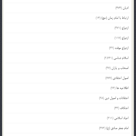
ادیان
(474)
ارتباط با امام زمان (عج)
(14)
ازدواج
(371)
ازدواج
(117)
ازدواج موقت
(32)
اسلام شناسی
(2,661)
اصحاب و یاران
(37)
اصول اعتقادی
(777)
اطلاعیه ها
(26)
اعتقادات و اصول دین
(28)
اعتکاف
(43)
اعیاد اسلامی
(211)
امام جعفر صادق (ع)
(372)