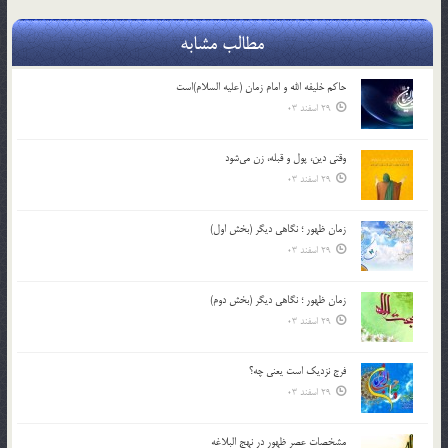
مطالب مشابه
حاکم خليفه الله و امام زمان (علیه السلام)است
29 اسفند 03
وقتی دین، پول و قبله، زن می‌شود
29 اسفند 03
زمان ظهور ؛ نگاهی دیگر (بخش اول)
29 اسفند 03
زمان ظهور ؛ نگاهی دیگر (بخش دوم)
29 اسفند 03
فرج نزدیک است یعنی چه؟
29 اسفند 03
مشخصات عصر ظهور در نهج البلاغه