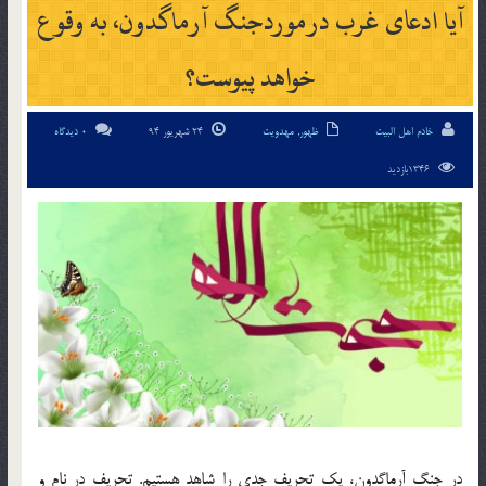
آیا ادعای غرب درموردجنگ آرماگدون، به وقوع
خواهد پیوست؟
خادم اهل البیت
ظهور
,
مهدویت
24 شهریور 94
0 دیدگاه
1346بازدید
در جنگ آرماگدون، یک تحریف جدی را شاهد هستیم. تحریف در نام و