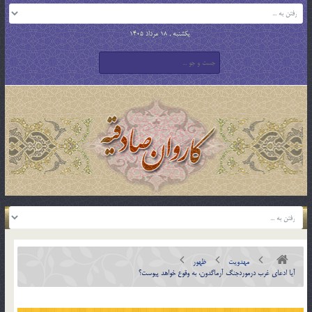
یکشنبه , 18 مرداد 1405
مهدویت
ظهور
آیا ادعای غرب درموردجنگ آرماگدون، به وقوع خواهد پیوست؟