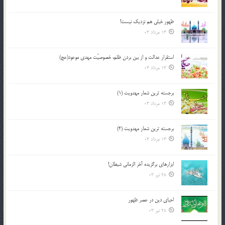
ظهور خیلی هم نزدیک نیست!
13 مرداد 03
استقرار عدالت و از بين بردن ظلم، خصوصيّت مهدي موعود(عج)
13 مرداد 03
برجسته ترين شعار مهدويت (1)
13 مرداد 03
برجسته ترين شعار مهدويت (2)
13 مرداد 03
ابزارهاي برگزيده آخر الزماني شيطان!
28 تیر 03
احياي دين در عصر ظهور
28 تیر 03