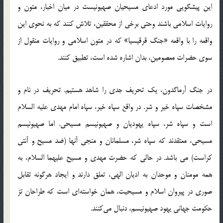
این پیشگویی مورد ادعای مسیحیان صهیونیست در میان اخبار، متون و
روایات اسلامی‌ باشند وحتی برخی از محققین، تلاش كنند كه به نحوی این
واقعه را با واقعه «جنگ قرقیسیا» كه در متون اسلامی و روایات منقول از
سوی حضرات معصومین، بدان اشاره شده است، تطبیق کنند.
در جنگ آرماگدون، یک تحریف جدی را شاهد هستیم. تحریف در نام و
مشخصات سپاه خیر و شر. در واقع سپاه خیر، سپاه امام مهدی علیه السلام
است و سپاه شر، سپاه یهودیان و صهیونیسم مسیحی. اما صهیونیسم
مسیحی، معتقدند که سپاه شر، مسلمانان و منجی آنها (ضد مسیح و آنتی
کراست) می باشد. در حالی که حضرت مهدی‌ و مسیح‌ علیهما السلام، به‌
همه‌ مومنان و موحدان به ادیان الهی،‌ تعلق‌ دارند و ایجاد هرگونه‌ تقابل‌
صوری‌ در پیروان‌ اسلام و مسیحیت، همان‌ خواسته‌ای‌ است‌ كه‌ طراحان‌ تز
حكومت‌ جهانی‌ یهود صهیونیسم،‌ دنبال‌ می‌كنند.