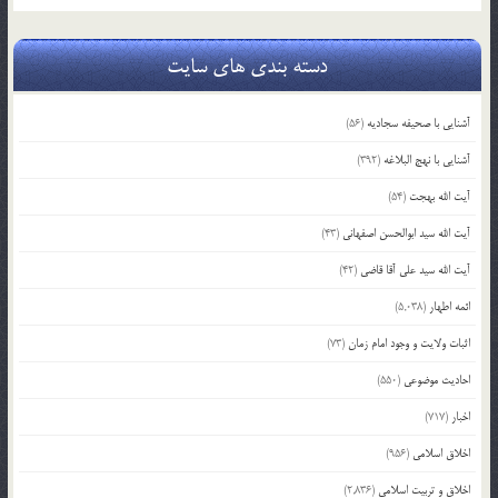
دسته بندی های سایت
آشنایی با صحیفه سجادیه
(56)
آشنایی با نهج البلاغه
(392)
آیت الله بهجت
(54)
آیت الله سید ابوالحسن اصفهانی
(43)
آیت الله سید علی آقا قاضی
(42)
ائمه اطهار
(5,038)
اثبات ولایت و وجود امام زمان
(73)
احادیث موضوعی
(550)
اخبار
(717)
اخلاق اسلامی
(956)
اخلاق و تربیت اسلامی
(2,836)