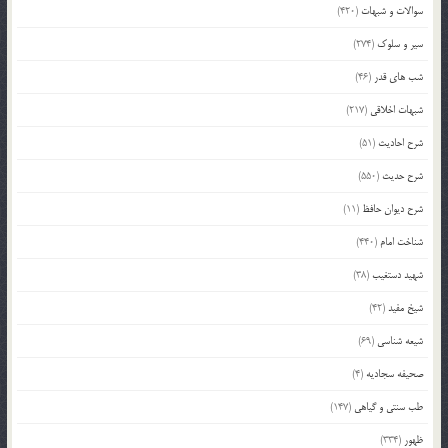
سوالات و شبهات
(420)
سیر و سلوک
(274)
شب های قدر
(46)
شبهات اخلاقی
(217)
شرح احادیث
(51)
شرح حدیث
(550)
شرح دیوان حافظ
(11)
شناخت امام
(440)
شهید دستغیب
(38)
شیخ مفید
(42)
شیعه شناسی
(69)
صحیفه سجادیه
(4)
طب سنتی و گیاهی
(147)
ظهور
(334)