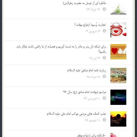
خاطره ای از توسل به حضرت زهرا(س)
23 خرداد 94
تجارت پُرسود ازدواج موقت !
16 شهریور 04
براي اينكه دل پدر و مادر را به دست آوريم و هميشه از ما راضي باشند چكار بايد
بكنيم؟
23 تیر 95
زیارت نامه امام صادق علیه السلام
28 مرداد 95
مراسم شهادت امام صادق (ع) سال 93
10 فروردین 94
جذب کمک های مردمی موکب امام علی علیه السلام
11 شهریور 96
50 نکته برای ازدواج موفق