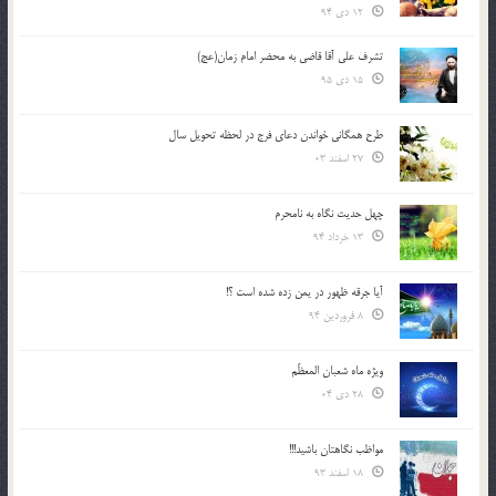
12 دی 94
تشرف علي آقا قاضي به محضر امام زمان(عج)
15 دی 95
طرح همگانی خواندن دعای فرج در لحظه تحویل سال
27 اسفند 03
چهل حدیث نگاه به نامحرم
13 خرداد 94
آیا جرقه ظهور در یمن زده شده است ؟!
8 فروردین 94
ویژه ماه شعبان المعظّم
28 دی 04
مواظب نگاهتان باشید!!!
18 اسفند 93