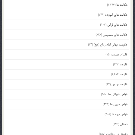
حکایت ها
(2,244)
حکایت های آموزنده
(749)
حکایت های قرآنی
(107)
حکایت های معصومین
(838)
حکومت جهانی امام زمان (عج)
(24)
خاندان عصمت
(15)
خانواده
(227)
خانواده
(2,682)
خانواده مهدوی
(22)
خواص خوراکی ها
(550)
خواص سبزی ها
(228)
خواص میوه ها
(308)
داستان
(146)
دانستنی‌های خانواده
(357)