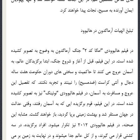
ایمان آورنده به مسیح، نجات پیدا خواهند کرد.
تبلیغ الهیات آرماگدون در هالیوود
در فیلم هالیوودی “امگا کد 2” جنگ آرماگدون به وضوح به تصویر کشیده
شده است. در این فیلم، قبل از آغاز و شروع جنگ، ابتدا برگزیدگان عالم، به
آسمان عروج می کنند تا حاکمیت و سختی های دوران حکومت هفت ساله
دجال و آنتی کراست (ضدمسیح) را نبینند و تجربه نکنند. که تفصیل این
عروج و مسافرت به آسمان، در فیلم هالیوودی “نوئینگ” نیز به تصویر کشیده
شده است. در این فیلم، قوم برگزیده ایی که به آسمان رفتند، وقتی عدالت
در جهان مستقر شد و بهشت زمینی برپا گردید، باز خواهند گشت. مشابه این
صحنه، در فیلم هالیوودی 2012 نیز تکرار میشود. افراد برگزیده، در سه
کشتی قرار می گیرند، و از کل عالم جدا میشوند و در نهایت به زمین بر می