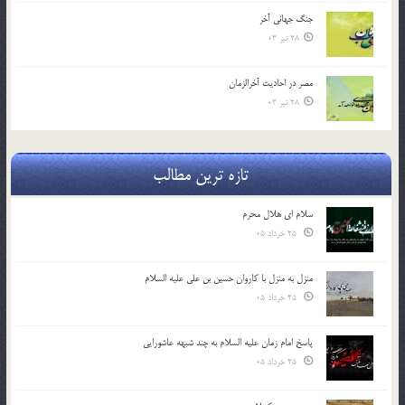
جنگ جهاني آخر
28 تیر 03
مصر در احادیث آخرالزمان
28 تیر 03
تازه ترین مطالب
سلام ای هلال محرم
25 خرداد 05
منزل به منزل با کاروان حسین بن علی علیه السلام
25 خرداد 05
پاسخ امام زمان علیه السلام به چند شبهه عاشورایی
25 خرداد 05