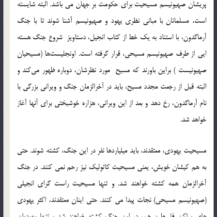
پریشان صهیونیسم مسیحیت برای حکومت بر جهان می باشد. البته شایسته
است، مسلمانان با مبانی نظری یهود و صهیونیسم آشنا شوند تا با جنگ
آرماگدون، با استناد به یک خط از کتاب انجیل، دستاویز شروع جنگ هسته
ایی از طرف صهیونیسم مسیحی، قرار گرفته است. اونجلیست‌ها (مسیحیان
صهیونیست ) براین باورند که مسیح مورد نظرشان، دوباره ظهور می‌کند و
البته قبل از رجعت مجدد مسیح، باید در آخرالزمان جنگ و ویرانی بزرگی با
نام آرماگدون، رخ دهد و بعد از این ویرانی، هزاره خوشبختی برای آنها آغاز
خواهد شد.
مسیحیت یهودی، معتقدند، باید میلیاردها نفر در این جنگ، کشته شوند. حتی
به هم کیشان خویش، یعنی مسیحیت کاتولیک نیز رحم نمی کنند. در جنگ
آخرالزمان همه کشته خواهند شد. و تنها مسیحیت راست گرای انجیلی
(صهیونیسم مسیحی) نجات پیدا می کنند. حتی اینان معتقدند، اکثر یهودی
های ساکن فلسطین هم، در این جنگ کشته خواهند شد و تنها یهودیان