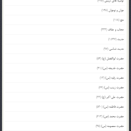
توصیه های تربیتی
(498)
جوان و نوجوان
(148)
حج
(118)
حجاب و عفاف
(333)
حدیث
(1,737)
حدیث شناسی
(97)
حضرت ابوالفضل (ع)
(54)
حضرت خدیجه (س)
(41)
حضرت رقیه (س)
(13)
حضرت زینب (س)
(66)
حضرت علی اکبر (ع)
(23)
حضرت فاطمه (س)
(530)
حضرت محمد (ص)
(613)
حضرت معصومه (س)
(45)