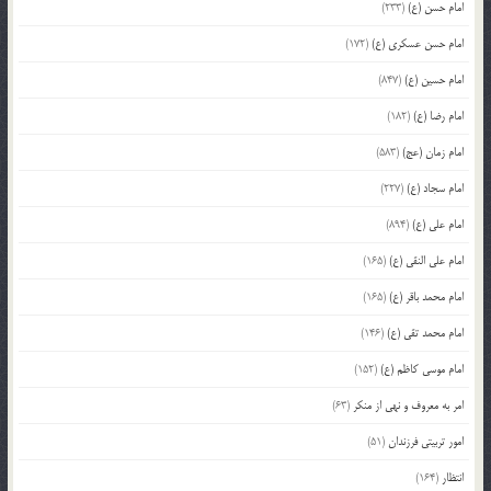
امام حسن (ع)
(233)
امام حسن عسکری (ع)
(172)
امام حسین (ع)
(847)
امام رضا (ع)
(182)
امام زمان (عج)
(583)
امام سجاد (ع)
(227)
امام علی (ع)
(894)
امام علی النقی (ع)
(165)
امام محمد باقر (ع)
(165)
امام محمد تقی (ع)
(146)
امام موسی کاظم (ع)
(152)
امر به معروف و نهی از منکر
(63)
امور تربیتی فرزندان
(51)
انتظار
(164)