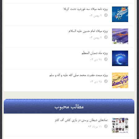
ویژه نامه میلاد سه خورشید دشت کربلا
2 بهمن 04
ویژه میلاد امام حسین علیه السلام
2 بهمن 04
ویژه ماه شعبان المعظّم
28 دی 04
ویژه مبعث حضرت محمد صلی الله علیه و اله و سلم
25 دی 04
مطالب محبوب
نمادهای شیطان پرستی در بازی کلش آف کلنز
11 مرداد 94