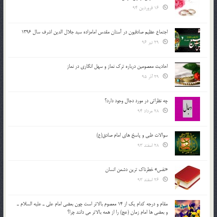
16 فروردین 94
اجتماع عظیم صادقیون در آستان مقدس امامزاده سید جلال الدین اشرف سال 1396
29 تیر 96
احادیث معصومین درباره ترک نماز و سهل انگاری در نماز
29 آذر 95
چه نظراتی در مورد دجال وجود دارد؟
28 مرداد 94
سوالات طبی و پاسخ های امام صادق(ع)
28 اسفند 93
«نفس» خطرناک ترین دشمن انسان
26 اسفند 93
مقام و درجه كدام يك از 14 معصوم بالاتر است چون بعضي امام علي ـ عليه السلام ـ
و بعضي ها امام زمان (عج) را از همه بالاتر مي دانند چرا؟