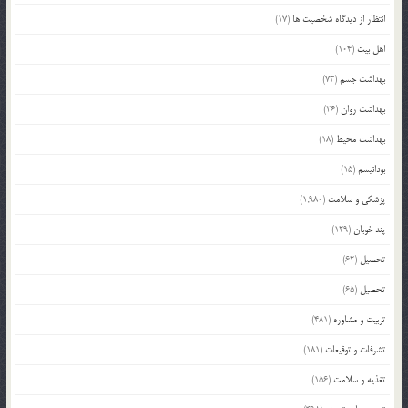
انتظار از دیدگاه شخصیت ها
(17)
اهل بیت
(104)
بهداشت جسم
(73)
بهداشت روان
(26)
بهداشت محیط
(18)
بودائیسم
(15)
پزشکی و سلامت
(1,980)
پند خوبان
(129)
تحصیل
(62)
تحصیل
(65)
تربیت و مشاوره
(481)
تشرفات و توقیعات
(181)
تغذیه و سلامت
(156)