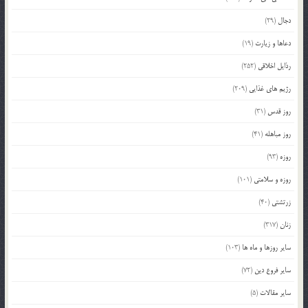
دجال
(29)
دعاها و زیارت
(19)
رذایل اخلاقی
(252)
رژیم های غذایی
(209)
روز قدس
(31)
روز مباهله
(41)
روزه
(93)
روزه و سلامتی
(101)
زرتشتی
(40)
زنان
(317)
سایر روزها و ماه ها
(103)
سایر فروع دین
(72)
سایر مقالات
(5)