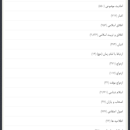
احادیث موضوعی
(550)
اخبار
(717)
اخلاق اسلامی
(956)
اخلاق و تربیت اسلامی
(2,836)
ادیان
(474)
ارتباط با امام زمان (عج)
(14)
ازدواج
(371)
ازدواج
(117)
ازدواج موقت
(32)
اسلام شناسی
(2,661)
اصحاب و یاران
(37)
اصول اعتقادی
(777)
اطلاعیه ها
(26)