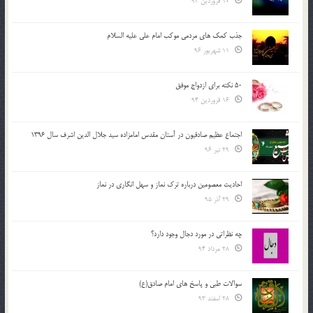
10 فروردین 94
جذب کمک های مردمی موکب امام علی علیه السلام
11 شهریور 96
50 نکته برای ازدواج موفق
16 فروردین 94
اجتماع عظیم صادقیون در آستان مقدس امامزاده سید جلال الدین اشرف سال 1396
29 تیر 96
احادیث معصومین درباره ترک نماز و سهل انگاری در نماز
29 آذر 95
چه نظراتی در مورد دجال وجود دارد؟
28 مرداد 94
سوالات طبی و پاسخ های امام صادق(ع)
28 اسفند 93