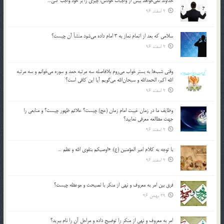
خداوند نمي‌خواهد بيش از واجبات خودش، چيزي را بر خود واجب كني…
2 اسفند 96
سلامي كه بعد از اتمام نماز به 3 امام داده مي‌شود منشأ آن چيست؟
2 اسفند 96
وقتي شب‌ها به بستر خواب مي‌روم بلافاصله سه مرتبه حمد و سوره مي‌خوانم و سه مرتبه
الله اكبر، الحمدالله و سبحان‌الله مي‌گويم آيا اين كافي است؟
2 اسفند 96
وظايف ما در زمان غيبت امام زمان (عج) چيست؟ علائم ظهور چيست؟ و منابعي را
جهت مطالعه معرفي نماييد؟
2 اسفند 96
با توجه به كلام امير المؤمنين (ع): «اوصيكم بتقوي الله و نظم …
2 اسفند 96
فرق بين امر به معروف و نهي از منكر با نصيحت و موعظه چيست؟
29 بهمن 96
امر به معروف و نهي از منكر را توضيح داده و مراحل آن را نام ببريد؟