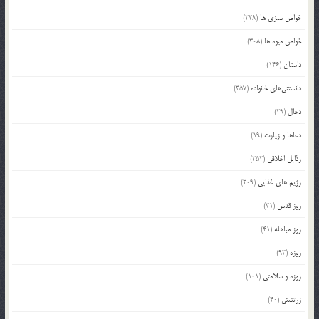
خواص سبزی ها
(228)
خواص میوه ها
(308)
داستان
(146)
دانستنی‌های خانواده
(357)
دجال
(29)
دعاها و زیارت
(19)
رذایل اخلاقی
(252)
رژیم های غذایی
(209)
روز قدس
(31)
روز مباهله
(41)
روزه
(93)
روزه و سلامتی
(101)
زرتشتی
(40)