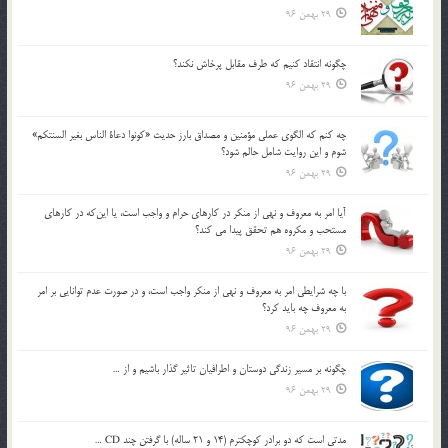
29 بهمن 96
چگونه انتقاد كنيم كه طرف مقابل پرخاش نكند؟
29 بهمن 96
چه كنم كه الگوي عملي مؤمنين و مصداق بارز حديث «كونوا دعاة الناس بغير السنتكم»
شوم و اين روايت شامل حالم شود؟
29 بهمن 96
آيا امر به معروف و نهي از منكر در كارهاي حرام و واجب است، يا اين‌كه در كارهاي
مستحب و مكروه هم تحقق پيدا مي كند؟
29 بهمن 96
با چه شرايطي امر به معروف و نهي از منکر واجب است، و در صورت عدم توانايي بر امر
به معروف چه بايد کرد؟
29 بهمن 96
چگونه بر مسير زندگي دوستان و اطرافيان تاثير گذار باشيم و از …
29 بهمن 96
مدتي است كه دو برادر كوچكترم (14 و 21 ساله) با گرفتن چند CD …