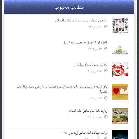
مطالب محبوب
نمادهای شیطان پرستی در بازی کلش آف کلنز
11 مرداد 94
خاطره ای از توسل به حضرت زهرا(س)
23 خرداد 94
تجارت پُرسود ازدواج موقت !
16 شهریور 04
براي اينكه دل پدر و مادر را به دست آوريم و هميشه از ما راضي باشند چكار بايد
بكنيم؟
23 تیر 95
زیارت نامه امام صادق علیه السلام
28 مرداد 95
مراسم شهادت امام صادق (ع) سال 93