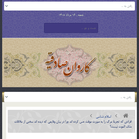
جمعه , 16 مرداد 1405
اسلام شناسی
افرادي كه تجربة مرگ را به صورت موقت حس كرده اند چرا در بيان وقايعي که ديده اند سخني از ملاقات
ملک الموت نيست؟