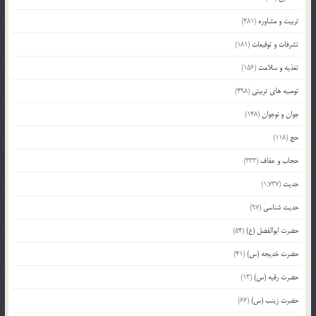
تربیت و مشاوره
(481)
تشرفات و توقیعات
(181)
تغذیه و سلامت
(156)
توصیه های تربیتی
(498)
جوان و نوجوان
(148)
حج
(118)
حجاب و عفاف
(333)
حدیث
(1,737)
حدیث شناسی
(97)
حضرت ابوالفضل (ع)
(54)
حضرت خدیجه (س)
(41)
حضرت رقیه (س)
(13)
حضرت زینب (س)
(66)