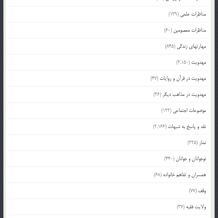
مناظرات علمی
(139)
مناظرات معصومین
(60)
مهارتهای زندگی
(845)
مهدویت
(2,150)
مهدویت در قرآن و روایات
(47)
مهدویت در مذاهب دیگر
(36)
موضوعات اجتماعی
(122)
نقد و پاسخ به شبهات
(2,166)
نماز
(225)
نوجوانان و جوانان
(440)
همسران و تفاهم خانواده
(68)
وقف
(77)
ولایت فقیه
(37)