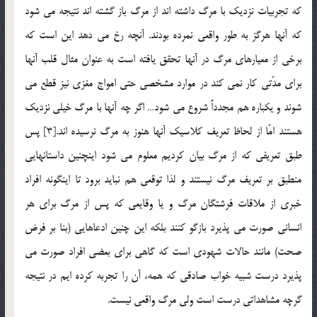
كه تجربيات نزديك با مرگ داشته اند از مرگ باز گشته اند نتيجه مي شود
كه آنها هرگز به طور واقعي نمرده بودند. آنچه رخ مي دهد اين است كه
برخي از معيارهاي مرگ در آنها تحقق يافته است به عنوان مثال قلب آنها
براي مدّتي کار نمي كند در موارد مشخصي حتي امواج مغزي نيز قطع مي
شوند و يكباره هم مجدداً شروع مي شود… اگر چه آنها با مرگ خيلي نزديك
هستند امّا از لحاظ تعريف كلاسيك آنها هنوز به مرگ نرسيده اند.[3] پس
طبق تعريفي كه از مرگ بيان كرديم معلوم مي شود اينچنين داستانهايي
منطبق بر تعريف مرگ نيستند و لذا توقعي هم نبايد برود تا اينگونه افراد
خبری از ملاقات فرشتگان مرگ و يا وقايعي كه پس از مرگ براي هر
انساني صورت مي پذيرد بازگو کنند بلكه اين چنين ادعاهايي (بنا بر فرض
صحت) مانند حالات شهودي است كه گاهي براي بعضي افراد صورت مي
پذيرد درست شبيه خواب صادقي كه همه، آن را تجربه كرده ايم در نتيجه
گرچه مشاهداتي درست است ولي مرگ واقعي نيست.