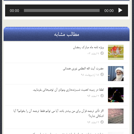
پخش‌کننده
00:00
00:00
صوت
مطالب مشابه
ویژه نامه ماه مبارک رمضان
9 اسفند 03
حضرت آیت الله العظمی نوری همدانی
18 اردیبهشت 98
لطفا در زمينه اهميت شب‌زنده‌داري وموانع آن توضيحاتي بفرماييد.
2 اسفند 96
اگر تأثير ترجمه قرآن براي من بيشتر باشد آيا مي توانم فقط ترجمه آن را بخوانم؟ آيا
اشكالي ندارد؟
2 اسفند 96