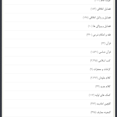
غیبت امام
(291)
فضایل اخلاقی
(183)
فضایل و رذایل اخلاقی
(168)
فضایل و ویژگی ها
(10)
فقه و احکام شرعی
(340)
قرآن
(23)
قرآن شناسی
(1,861)
کتب اسلامی
(2,295)
کرامات و معجزات
(9)
کلام جاودان
(2,293)
کلام جدید
(34)
کمک های اولیه
(116)
گلچین احادیث
(372)
گنجینه معارف
(495)