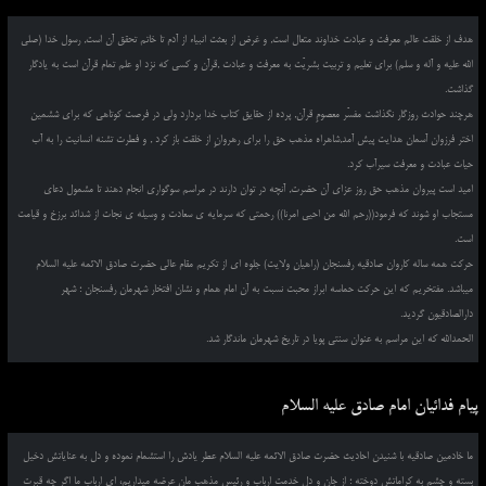
هدف از خلقت عالم معرفت و عبادت خداوند متعال است, و غرض از بعثت انبیاء از آدم تا خاتم تحقق آن است, رسول خدا (صلی
الله علیه و آله و سلم) برای تعلیم و تربیت بشریّت به معرفت و عبادت ,قرآن و کسی که نزد او علم تمام قرآن است به یادگار
گذاشت.
هرچند حوادث روزگار نگذاشت مفسّر معصومِ قرآن, پرده از حقایق کتاب خدا بردارد ولی در فرصت کوتاهی که برای ششمین
اختر فرزوان آسمان هدایت پیش آمد,شاهراه مذهب حق را برای رهروانِ از خلقت باز کرد , و فطرت تشنه انسانیت را به آب
حیات عبادت و معرفت سیرآب کرد.
امید است پیروان مذهب حق روز عزای آن حضرت, آنچه در توان دارند در مراسم سوگواری انجام دهند تا مشمول دعای
مستجاب او شوند که فرمود((رحم الله من احیی امرنا)) رحمتی که سرمایه ی سعادت و وسیله ی نجات از شدائد برزخ و قیامت
است.
حرکت همه ساله کاروان صادقیه رفسنجان (راهیان ولایت) جلوه ای از تکریم مقام عالی حضرت صادق الائمه علیه السلام
میباشد. مفتخریم که این حرکت حماسه ابراز محبت نسبت به آن امام همام و نشان افتخار شهرمان رفسنجان ؛ شهر
دارالصادقیون گردید.
الحمدالله که این مراسم به عنوان سنتی پویا در تاریخ شهرمان ماندگار شد.
پیام فدائیان امام صادق علیه السلام
ما خادمین صادقیه با شنیدن احادیث حضرت صادق الائمه علیه السلام عطر یادش را استشمام نموده و دل به عنایاتش دخیل
بسته و چشم به کراماتش دوخته ؛ از جان و دل خدمت ارباب و رئیس مذهب مان عرضه میداریم، ای ارباب ما اگر چه قبرت