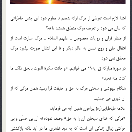
ابتدا لازم است تعريفي از مرگ ارائه بدهيم تا معلوم شود اين چنين خاطراتي
كه بيان مي شود بر تعريف مرگ منطبق هستند يا نه؟
از منظر قرآن و روايات معصومين ـ عليهم‎ السلام ـ مرگ عبارت است از
انتقال جان و روح انسان به عالم ديگر و تا اين انتقال صورت نپذيرد مرگ
محقق نمي شود.
در سورة مباركه ق آيه19 مي خوانيم: «و جائت سكرة الموت بالحق ذلك ما
كنت منه تحيد»
هنگام بيهوشي و سختي مرگ به حق و حقيقت فرا رسيد همان مرگي كه از
آن دوري مي جستيد.
علامه طباطبايي(ره) پيرامون همين آيه مي فرمايد:
«مرگي كه خداي سبحان آن را به حق» وصف نموده نه آن بي حسّي و بي
حركتي زوال زندگي اي است كه به ديد ظاهري ما در آيد بلكه بازگشتي