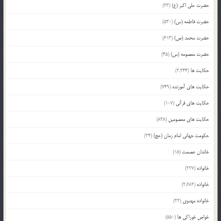
حضرت علی اکبر (ع)
(23)
حضرت فاطمه (س)
(530)
حضرت محمد (ص)
(613)
حضرت معصومه (س)
(45)
حکایت ها
(2,244)
حکایت های آموزنده
(749)
حکایت های قرآنی
(107)
حکایت های معصومین
(838)
حکومت جهانی امام زمان (عج)
(24)
خاندان عصمت
(15)
خانواده
(227)
خانواده
(2,682)
خانواده مهدوی
(22)
خواص خوراکی ها
(550)