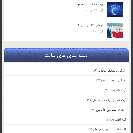
ویژه ماه شعبان المعظّم
28 دی 04
مواظب نگاهتان باشید!!!
18 اسفند 93
دسته بندی های سایت
آشنایی با صحیفه سجادیه
(56)
آشنایی با نهج البلاغه
(392)
آیت الله بهجت
(54)
آیت الله سید ابوالحسن اصفهانی
(43)
آیت الله سید علی آقا قاضی
(42)
ائمه اطهار
(5,038)
اثبات ولایت و وجود امام زمان
(73)