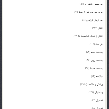
امام موسی کاظم (ع)
(152)
امر به معروف و نهی از منکر
(63)
امور تربیتی فرزندان
(51)
انتظار
(164)
انتظار از دیدگاه شخصیت ها
(17)
اهل بیت
(104)
بهداشت جسم
(73)
بهداشت روان
(26)
بهداشت محیط
(18)
بودائیسم
(15)
پزشکی و سلامت
(1,980)
پند خوبان
(129)
تحصیل
(62)
تحصیل
(65)