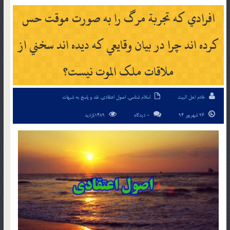
افرادي كه تجربة مرگ را به صورت موقت حس
كرده اند چرا در بيان وقايعي که ديده اند سخني از
ملاقات ملک الموت نيست؟
خادم اهل البیت
اسلام شناسی
,
اصول اعتقادی
,
نقد و پاسخ به شبهات
26 شهریور 94
0 دیدگاه
1489بازدید