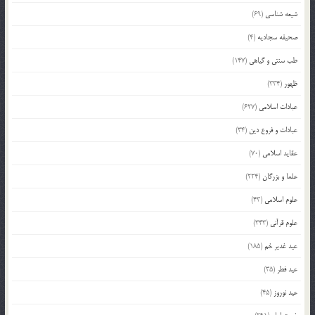
شیعه شناسی
(69)
صحیفه سجادیه
(4)
طب سنتی و گیاهی
(147)
ظهور
(334)
عبادات اسلامی
(627)
عبادات و فروع دین
(34)
عقاید اسلامی
(70)
علما و بزرگان
(224)
علوم اسلامی
(43)
علوم قرآنی
(343)
عید غدیر خم
(185)
عید فطر
(35)
عید نوروز
(45)