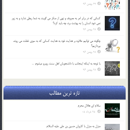
29 بهمن 96
كساني كه در برابر امر به معروف و نهي از منكر مي گويند به شما ربطي ندارد و به زور
نمي شود انسان را به بهشت برد، چه بايد كرد؟
28 بهمن 96
چگونه مي توانيم علاوه بر هدايت خود به هدايت كساني كه به سوي غفلت مي روند،
بپردازيم؟
28 بهمن 96
با توجه به اينكه اينجانب با دانشجويان اهل سنت روبرو مي‎شوم، …
28 بهمن 96
تازه ترین مطالب
سلام ای هلال محرم
25 خرداد 05
منزل به منزل با کاروان حسین بن علی علیه السلام