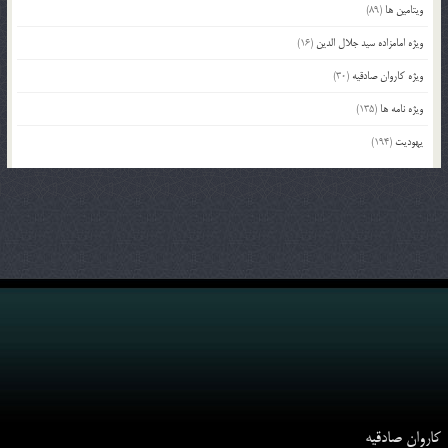
ویتامین ها
(89)
ویژه امامزاده سید جلال الدین
(16)
ویژه کاروان صادقیه
(30)
ویژه نامه ها
(135)
یهودیت
(194)
کاروان صادقیه