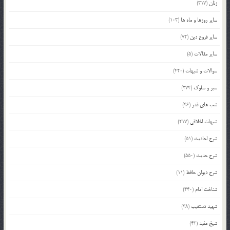
زنان
(317)
سایر روزها و ماه ها
(103)
سایر فروع دین
(72)
سایر مقالات
(5)
سوالات و شبهات
(420)
سیر و سلوک
(274)
شب های قدر
(46)
شبهات اخلاقی
(217)
شرح احادیث
(51)
شرح حدیث
(550)
شرح دیوان حافظ
(11)
شناخت امام
(440)
شهید دستغیب
(38)
شیخ مفید
(42)