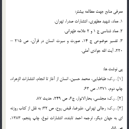
معرفي منابع جهت مطالعه بيشتر:
1. معاد، شهيد مطهري، انتشارات صدرا، تهران.
2. معاد شناسي ج 1 و 2 علامه طهراني.
3. تفسير موضوعي ج 14، صورت و سيرت انسان در قرآن، ص 215 –
220، آيت الله جوادي آملي.
پي نوشت ها:
[1] . ر.ك: طباطبايي، محمد حسين، انسان از آغاز تا انجام، انتشارات الزهراء،
چاپ دوم، 1371، ص 63.
[2] . ر.ك: مجلسي، بحارالانوار، ج6، ص 249، حديث 87.
[3] . ر.ك: رجالي تهراني، عليرضا، قبض روح، ص 32؛ به نقل از كتاب روزنه
اي به جهان ديگر، ترجمه احمد تابنده، انتشارات نبوغ، چاپ پنجم، 1383،
ص 88.