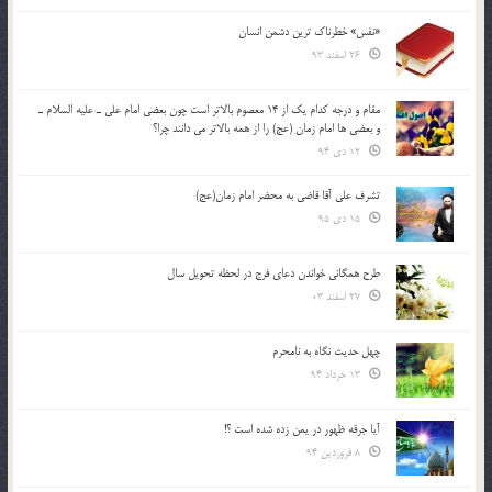
«نفس» خطرناک ترین دشمن انسان
26 اسفند 93
مقام و درجه كدام يك از 14 معصوم بالاتر است چون بعضي امام علي ـ عليه السلام ـ
و بعضي ها امام زمان (عج) را از همه بالاتر مي دانند چرا؟
12 دی 94
تشرف علي آقا قاضي به محضر امام زمان(عج)
15 دی 95
طرح همگانی خواندن دعای فرج در لحظه تحویل سال
27 اسفند 03
چهل حدیث نگاه به نامحرم
13 خرداد 94
آیا جرقه ظهور در یمن زده شده است ؟!
8 فروردین 94