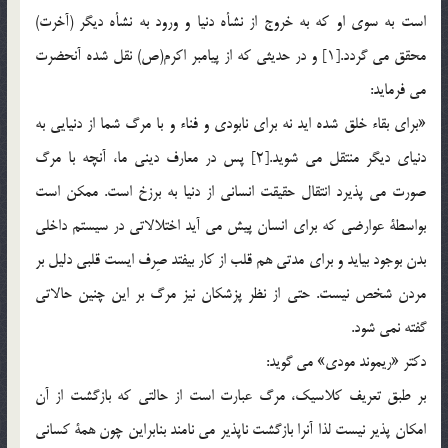
است به سوي او كه به خروج از نشأه دنيا و ورود به نشأه ديگر (آخرت)
محقق مي گردد.[1] و در حديثي كه از پيامبر اكرم(ص) نقل شده آنحضرت
مي فرمايد:
«براي بقاء خلق شده ايد نه براي نابودي و فناء و با مرگ شما از دنيايي به
دنياي ديگر منتقل مي شويد.[2] پس در معارف ديني ما، آنچه با مرگ
صورت مي پذيرد انتقال حقيقت انساني از دنيا به برزخ است. ممكن است
بواسطة عوارضي كه براي انسان پيش مي آيد اختلالاتي در سيستم داخلي
بدن بوجود بيايد و براي مدتي هم قلب از كار بيفتد صِرف ايست قلبي دليل بر
مردن شخص نيست. حتي از نظر پزشكان نيز مرگ بر اين چنين حالاتي
گفته نمي شود.
دكتر «ريموند مودي» مي گويد:
بر طبق تعريف كلاسيك، مرگ عبارت است از حالتي كه بازگشت از آن
امكان پذير نيست لذا آنرا بازگشت ناپذير مي نامند بنابراين چون همة‌ كساني