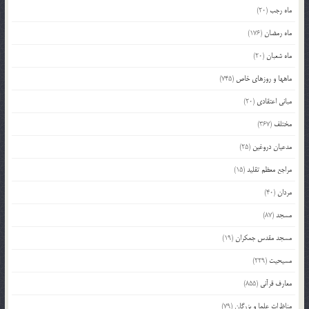
ماه رجب
(20)
ماه رمضان
(176)
ماه شعبان
(20)
ماهها و روزهای خاص
(745)
مبانی اعتقادی
(20)
مختلف
(367)
مدعیان دروغین
(25)
مراجع معظم تقلید
(15)
مردان
(40)
مسجد
(87)
مسجد مقدس جمکران
(19)
مسیحیت
(229)
معارف قرآنی
(855)
مناظرات علما و بزرگان
(79)